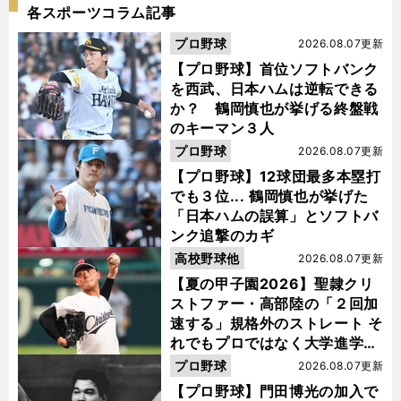
各スポーツコラム記事
プロ野球
2026.08.07更新
【プロ野球】首位ソフトバンク
を西武、日本ハムは逆転できる
か？ 鶴岡慎也が挙げる終盤戦
のキーマン３人
プロ野球
2026.08.07更新
【プロ野球】12球団最多本塁打
でも３位... 鶴岡慎也が挙げた
「日本ハムの誤算」とソフトバ
ンク追撃のカギ
高校野球他
2026.08.07更新
【夏の甲子園2026】聖隷クリ
ストファー・高部陸の「２回加
速する」規格外のストレート そ
れでもプロではなく大学進学を
選ぶ理由
プロ野球
2026.08.07更新
【プロ野球】門田博光の加入で