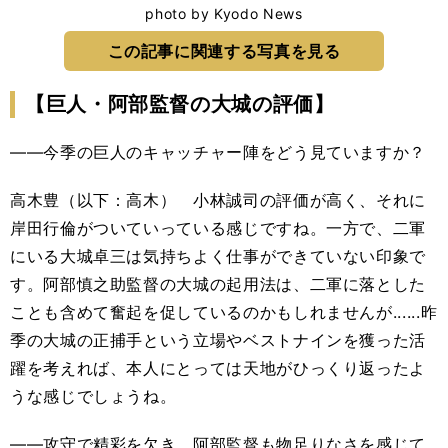
photo by Kyodo News
この記事に関連する写真を見る
【巨人・阿部監督の大城の評価】
――今季の巨人のキャッチャー陣をどう見ていますか？
高木豊（以下：高木） 小林誠司の評価が高く、それに
岸田行倫がついていっている感じですね。一方で、二軍
にいる大城卓三は気持ちよく仕事ができていない印象で
す。阿部慎之助監督の大城の起用法は、二軍に落とした
ことも含めて奮起を促しているのかもしれませんが......昨
季の大城の正捕手という立場やベストナインを獲った活
躍を考えれば、本人にとっては天地がひっくり返ったよ
うな感じでしょうね。
――攻守で精彩を欠き、阿部監督も物足りなさを感じて