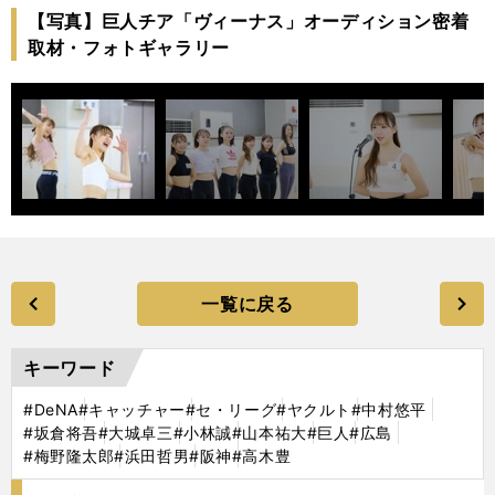
【写真】巨人チア「ヴィーナス」オーディション密着
取材・フォトギャラリー
一覧に戻る
キーワード
#DeNA
#キャッチャー
#セ・リーグ
#ヤクルト
#中村悠平
#坂倉将吾
#大城卓三
#小林誠
#山本祐大
#巨人
#広島
#梅野隆太郎
#浜田哲男
#阪神
#高木豊