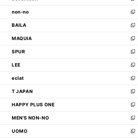
開
ウ
し
non-no
く
で
い
新
開
ウ
し
BAILA
く
ィ
い
新
ン
ウ
し
MAQUIA
ド
ィ
い
新
ウ
ン
ウ
し
SPUR
で
ド
ィ
い
新
開
ウ
ン
ウ
し
LEE
く
で
ド
ィ
い
新
開
ウ
ン
ウ
し
eclat
く
で
ド
ィ
い
新
開
ウ
ン
ウ
し
T JAPAN
く
で
ド
ィ
い
新
開
ウ
ン
ウ
し
HAPPY PLUS ONE
く
で
ド
ィ
い
新
開
ウ
ン
ウ
し
MEN'S NON-NO
く
で
ド
ィ
い
新
開
ウ
ン
ウ
し
UOMO
く
で
ド
ィ
い
新
開
ウ