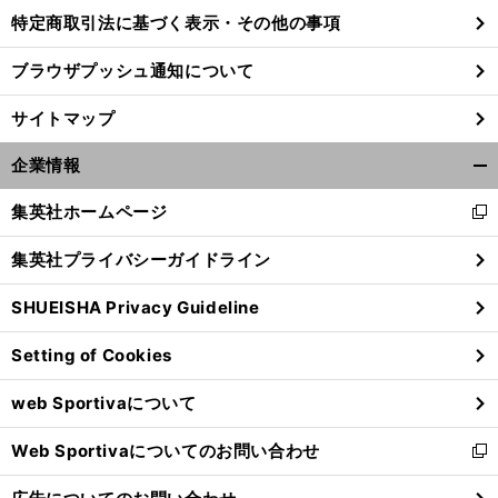
特定商取引法に基づく表示・その他の事項
ブラウザプッシュ通知について
サイトマップ
企業情報
開
く/
集英社ホームページ
新
閉
し
じ
集英社プライバシーガイドライン
い
る
ウ
SHUEISHA Privacy Guideline
ィ
ン
Setting of Cookies
ド
ウ
web Sportivaについて
で
開
Web Sportivaについてのお問い合わせ
く
新
し