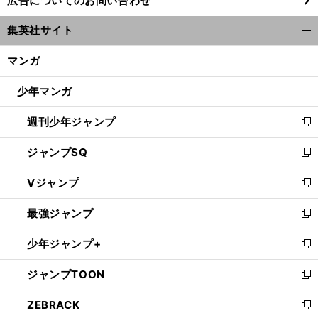
広告についてのお問い合わせ
い
ウ
集英社サイト
ィ
開
ン
く/
マンガ
ド
閉
ウ
じ
少年マンガ
で
る
開
週刊少年ジャンプ
く
新
し
ジャンプSQ
い
新
ウ
し
Vジャンプ
ィ
い
新
ン
ウ
し
最強ジャンプ
ド
ィ
い
新
ウ
ン
ウ
し
少年ジャンプ+
で
ド
ィ
い
新
開
ウ
ン
ウ
し
ジャンプTOON
く
で
ド
ィ
い
新
開
ウ
ン
ウ
し
ZEBRACK
く
で
ド
ィ
い
新