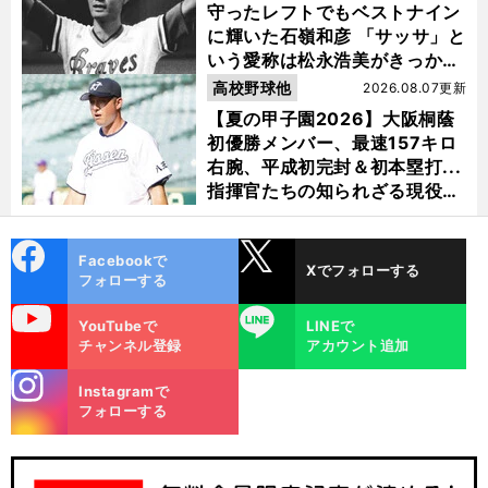
守ったレフトでもベストナイン
に輝いた石嶺和彦 「サッサ」と
いう愛称は松永浩美がきっか
け？
高校野球他
2026.08.07更新
【夏の甲子園2026】大阪桐蔭
初優勝メンバー、最速157キロ
右腕、平成初完封＆初本塁打...
指揮官たちの知られざる現役時
代
cebo
X
Facebookで
Xでフォローする
ok
フォローする
uTube
LINE
YouTubeで
LINEで
チャンネル登録
アカウント追加
stagra
Instagramで
m
フォローする