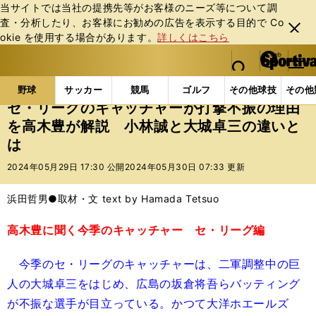
当サイトでは当社の提携先等がお客様のニーズ等について調
査・分析したり、お客様にお勧めの広告を表⽰する⽬的で Co
閉じ
okie を使⽤する場合があります。
詳しくはこちら
る
マイペ
web Sportiva (webスポルティーバ)
検索
メニュ
we
ー
野球の記事一覧
プロ野球
セ・リーグのキャッチャ
b
ジ
野球
サッカー
競馬
ゴルフ
その他球技
その他
ス
セ・リーグのキャッチャーが打撃不振の理由
ポ
を高木豊が解説 小林誠と大城卓三の違いと
ル
は
テ
ィ
2024年05月29日 17:30 公開
2024年05月30日 07:33 更新
ー
バ
浜田哲男●取材・文 text by Hamada Tetsuo
高木豊に聞く今季のキャッチャー セ・リーグ編
今季のセ・リーグのキャッチャーは、二軍調整中の巨
人の大城卓三をはじめ、広島の坂倉将吾らバッティング
が不振な選手が目立っている。かつて大洋ホエールズ