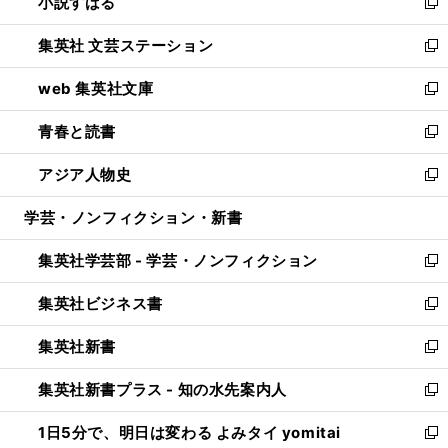
小説すばる
く
で
い
新
開
ウ
し
集英社 文芸ステーション
く
ィ
い
新
ン
ウ
し
web 集英社文庫
ド
ィ
い
新
ウ
ン
ウ
し
青春と読書
で
ド
ィ
い
新
開
ウ
ン
ウ
し
アジア人物史
く
で
ド
ィ
い
新
開
ウ
ン
ウ
し
学芸・ノンフィクション・新書
く
で
ド
ィ
い
開
ウ
ン
ウ
集英社学芸部 - 学芸・ノンフィクション
く
で
ド
ィ
新
開
ウ
ン
し
集英社ビジネス書
く
で
ド
い
新
開
ウ
ウ
し
集英社新書
く
で
ィ
い
新
開
ン
ウ
し
集英社新書プラス - 知の水先案内人
く
ド
ィ
い
新
ウ
ン
ウ
し
1日5分で、明日は変わる よみタイ yomitai
で
ド
ィ
い
新