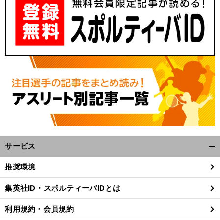
二
、
」
前
へ
サービス
開
く/
推奨環境
閉
じ
集英社ID・スポルティーバIDとは
る
利用規約・会員規約