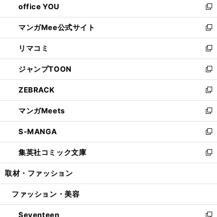
office YOU
く
で
ィ
い
新
開
ン
ウ
し
マンガMee公式サイト
く
ド
ィ
い
新
ウ
ン
ウ
し
リマコミ
で
ド
ィ
い
新
開
ウ
ン
ウ
し
ジャンプTOON
く
で
ド
ィ
い
新
開
ウ
ン
ウ
し
ZEBRACK
く
で
ド
ィ
い
新
開
ウ
ン
ウ
し
マンガMeets
く
で
ド
ィ
い
新
開
ウ
ン
ウ
し
S-MANGA
く
で
ド
ィ
い
新
開
ウ
ン
ウ
し
集英社コミック文庫
く
で
ド
ィ
い
新
開
ウ
ン
ウ
し
取材・ファッション
く
で
ド
ィ
い
開
ウ
ン
ウ
ファッション・美容
く
で
ド
ィ
開
ウ
ン
Seventeen
く
で
ド
新