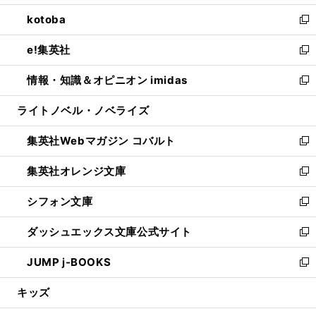
開
ウ
ン
ウ
し
kotoba
く
で
ド
ィ
い
新
開
ウ
ン
ウ
し
e!集英社
く
で
ド
ィ
い
新
開
ウ
ン
ウ
し
情報・知識＆オピニオン imidas
く
で
ド
ィ
い
新
開
ウ
ン
ウ
し
ライトノベル・ノベライズ
く
で
ド
ィ
い
開
ウ
ン
ウ
集英社Webマガジン コバルト
く
で
ド
ィ
新
開
ウ
ン
し
集英社オレンジ文庫
く
で
ド
い
新
開
ウ
ウ
し
シフォン文庫
く
で
ィ
い
新
開
ン
ウ
し
ダッシュエックス文庫公式サイト
く
ド
ィ
い
新
ウ
ン
ウ
し
JUMP j-BOOKS
で
ド
ィ
い
新
開
ウ
ン
ウ
し
キッズ
く
で
ド
ィ
い
開
ウ
ン
ウ