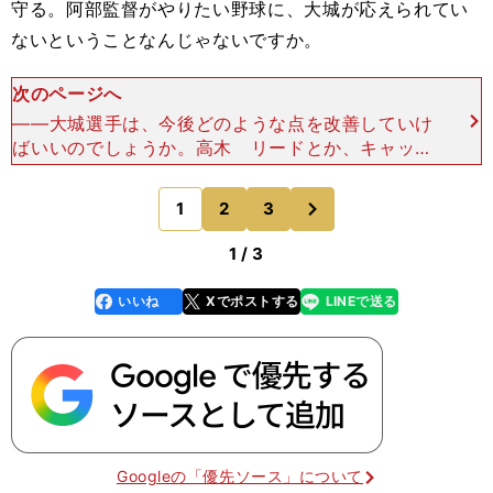
守る。阿部監督がやりたい野球に、大城が応えられてい
ないということなんじゃないですか。
次のページへ
――大城選手は、今後どのような点を改善していけ
ばいいのでしょうか。高木 リードとか、キャッチ
ャーとしての所作に対してはレッテルを貼られてし
まっていると思いますし、それを覆すのは難しいで
次
1
2
3
のページへ
す。なので打つ
1 / 3
いいね
Xでポストする
LINEで送る
line
faceboo
x
k
Googleの「優先ソース」について