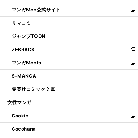
開
ン
ウ
し
マンガMee公式サイト
く
ド
ィ
い
新
ウ
ン
ウ
し
リマコミ
で
ド
ィ
い
新
開
ウ
ン
ウ
し
ジャンプTOON
く
で
ド
ィ
い
新
開
ウ
ン
ウ
し
ZEBRACK
く
で
ド
ィ
い
新
開
ウ
ン
ウ
し
マンガMeets
く
で
ド
ィ
い
新
開
ウ
ン
ウ
し
S-MANGA
く
で
ド
ィ
い
新
開
ウ
ン
ウ
し
集英社コミック文庫
く
で
ド
ィ
い
新
開
ウ
ン
ウ
し
女性マンガ
く
で
ド
ィ
い
開
ウ
ン
ウ
Cookie
く
で
ド
ィ
新
開
ウ
ン
し
Cocohana
く
で
ド
い
新
開
ウ
ウ
し