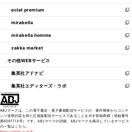
開
ウ
ン
ウ
し
eclat premium
く
で
ド
ィ
い
新
開
ウ
ン
ウ
し
mirabella
く
で
ド
ィ
い
新
開
ウ
ン
ウ
し
mirabella homme
く
で
ド
ィ
い
新
開
ウ
ン
ウ
し
zakka market
く
で
ド
ィ
い
新
開
ウ
ン
ウ
し
その他WEBサービス
く
で
ド
ィ
い
開
ウ
ン
ウ
集英社アドナビ
く
で
ド
ィ
新
開
ウ
ン
し
集英社エディターズ・ラボ
く
で
ド
い
新
開
ウ
ウ
し
く
で
ィ
い
開
ン
ウ
ABJマークは、この電子書店・電子書籍配信サービスが、著作権者からコンテ
く
ド
ィ
ンツ使用許諾を得た正規版配信サービスであることを示す登録商標（登録番号
ウ
ン
第6091713号）です。ABJマークの詳細、ABJマークを掲示しているサービス
で
ド
の一覧はこちら。
開
ウ
https://aebs.or.jp/