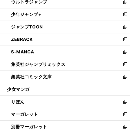
ウルトラジャンプ
く
で
ド
ィ
い
新
開
ウ
ン
ウ
し
少年ジャンプ+
く
で
ド
ィ
い
新
開
ウ
ン
ウ
し
ジャンプTOON
く
で
ド
ィ
い
新
開
ウ
ン
ウ
し
ZEBRACK
く
で
ド
ィ
い
新
開
ウ
ン
ウ
し
S-MANGA
く
で
ド
ィ
い
新
開
ウ
ン
ウ
し
集英社ジャンプリミックス
く
で
ド
ィ
い
新
開
ウ
ン
ウ
し
集英社コミック文庫
く
で
ド
ィ
い
新
開
ウ
ン
ウ
し
少女マンガ
く
で
ド
ィ
い
開
ウ
ン
ウ
りぼん
く
で
ド
ィ
新
開
ウ
ン
し
マーガレット
く
で
ド
い
新
開
ウ
ウ
し
別冊マーガレット
く
で
ィ
い
新