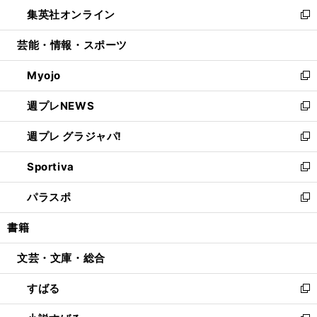
ン
ウ
し
集英社オンライン
く
で
ド
ィ
い
新
開
ウ
ン
ウ
し
芸能・情報・スポーツ
く
で
ド
ィ
い
開
ウ
ン
ウ
Myojo
く
で
ド
ィ
新
開
ウ
ン
し
週プレNEWS
く
で
ド
い
新
開
ウ
ウ
し
週プレ グラジャパ!
く
で
ィ
い
新
開
ン
ウ
し
Sportiva
く
ド
ィ
い
新
ウ
ン
ウ
し
パラスポ
で
ド
ィ
い
新
開
ウ
ン
ウ
し
書籍
く
で
ド
ィ
い
開
ウ
ン
ウ
文芸・文庫・総合
く
で
ド
ィ
開
ウ
ン
すばる
く
で
ド
新
開
ウ
し