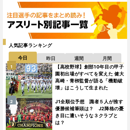
人気記事ランキング
今日
昨日
週間
月間
【高校野球】創部10年目の甲子
1
園初出場がすべてを変えた 健大
高崎・青栁監督が語る「機動破
壊」はこうして生まれた
J1全順位予想 識者５人が推す
2
優勝候補筆頭は？ J2降格の憂
き目に遭いそうな３クラブと
は？