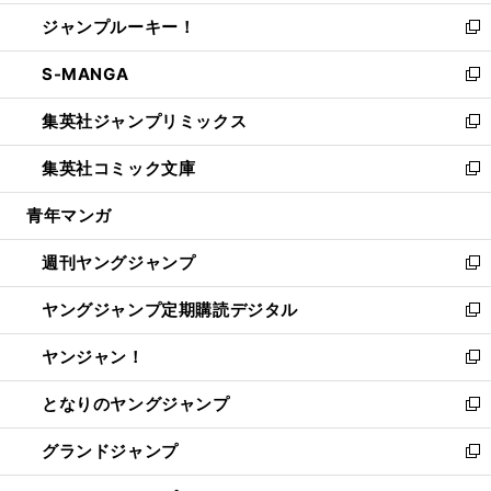
開
ウ
ン
ウ
し
ジャンプルーキー！
く
で
ド
ィ
い
新
開
ウ
ン
ウ
し
S-MANGA
く
で
ド
ィ
い
新
開
ウ
ン
ウ
し
集英社ジャンプリミックス
く
で
ド
ィ
い
新
開
ウ
ン
ウ
し
集英社コミック文庫
く
で
ド
ィ
い
新
開
ウ
ン
ウ
し
青年マンガ
く
で
ド
ィ
い
開
ウ
ン
ウ
週刊ヤングジャンプ
く
で
ド
ィ
新
開
ウ
ン
し
ヤングジャンプ定期購読デジタル
く
で
ド
い
新
開
ウ
ウ
し
ヤンジャン！
く
で
ィ
い
新
開
ン
ウ
し
となりのヤングジャンプ
く
ド
ィ
い
新
ウ
ン
ウ
し
グランドジャンプ
で
ド
ィ
い
新
開
ウ
ン
ウ
し