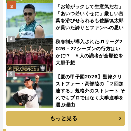
「お前がラクして生意気だな」
3
「あいつ若いくせに」厳しい言
葉を浴びせられるも佐藤慎太郎
が貫いた誇りとファンへの思い
4
秋春制が導入されたJ1リーグ2
026－27シーズンの行方はい
かに!? ５人の識者が全順位を
大胆予想
5
【夏の甲子園2026】聖隷クリ
ストファー・高部陸の「２回加
速する」規格外のストレート そ
れでもプロではなく大学進学を
選ぶ理由
もっと見る