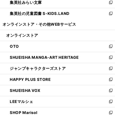
集英社みらい文庫
く
で
ド
ィ
新
開
ウ
ン
し
集英社の児童図書 S-KIDS.LAND
く
で
ド
い
新
開
ウ
ウ
し
オンラインストア・
その他WEBサービス
く
で
ィ
い
開
ン
ウ
オンラインストア
く
ド
ィ
ウ
ン
OTO
で
ド
新
開
ウ
し
SHUEISHA MANGA-ART HERITAGE
く
で
い
新
開
ウ
し
ジャンプキャラクターズストア
く
ィ
い
新
ン
ウ
し
HAPPY PLUS STORE
ド
ィ
い
新
ウ
ン
ウ
し
SHUEISHA VOX
で
ド
ィ
い
新
開
ウ
ン
ウ
し
LEEマルシェ
く
で
ド
ィ
い
新
開
ウ
ン
ウ
し
SHOP Marisol
く
で
ド
ィ
い
新