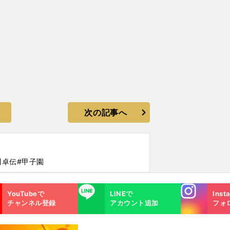
次の記事へ
川卓伝
#甲子園
Instagra
LINE
YouTubeで
LINEで
Inst
m
チャンネル登録
アカウント追加
フォ