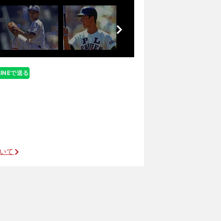
前
へ
LINEで送る
ついて