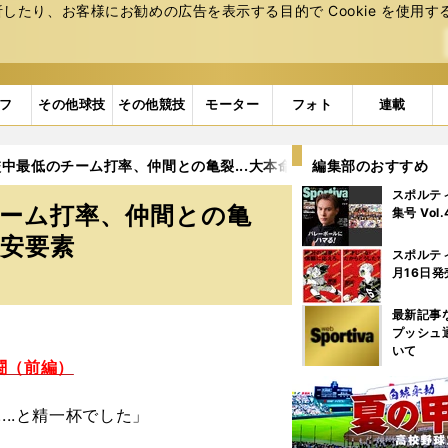
たり、お客様にお勧めの広告を表⽰する⽬的で Cookie を使⽤す
フ
その他球技
その他競技
モーター
フォト
連載
中最低のチーム打率、仲間との亀裂...大本命・作新学院の大きすぎ
編集部のおすすめ
スポルテ
チーム打率、仲間との亀
集号 Vol
不安要素
スポルテ
月16日発
最新記事
プッシュ
いて
闘（前編）
...と精一杯でした」