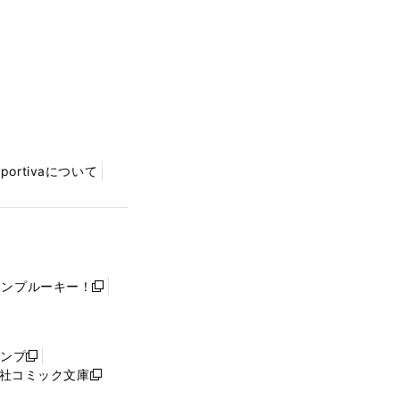
Sportivaについて
ャンプルーキー！
新
し
い
ウ
ャンプ
新
ィ
社コミック文庫
し
新
ン
い
し