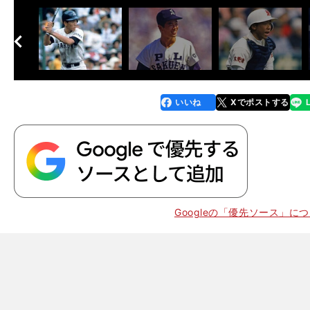
へ
次
いいね
Xでポストする
line
faceboo
x
k
Googleの「優先ソース」に