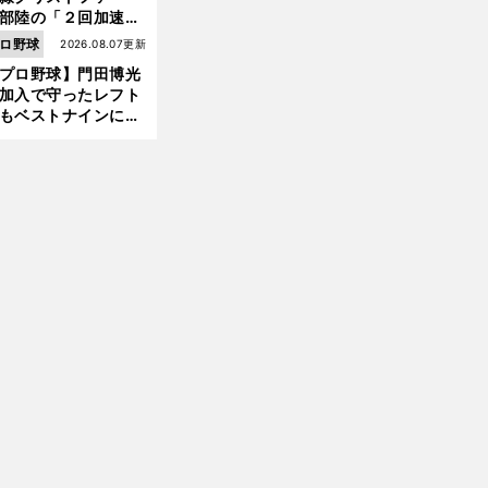
部陸の「２回加速す
」規格外のストレー
ロ野球
2026.08.07更新
 それでもプロではな
プロ野球】門田博光
大学進学を選ぶ理由
加入で守ったレフト
もベストナインに輝
た石嶺和彦 「サッ
」という愛称は松永
美がきっかけ？
江
江
！
」
で栗山監督からリリーフ転向の打診 難色を示していた斎藤佑樹を翻意させた中嶋聡の言葉
川卓が先取点を奪われテレビ局は「
川が打たれて作新が負けた
のテロップを準備した