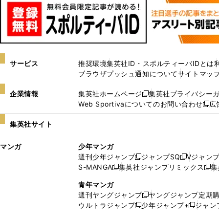
サービス
推奨環境
集英社ID・スポルティーバIDとは
ブラウザプッシュ通知について
サイトマッ
企業情報
集英社ホームページ
集英社プライバシー
新
Web Sportivaについてのお問い合わせ
広
し
新
い
し
集英社サイト
ウ
い
ィ
ウ
マンガ
少年マンガ
ン
ィ
週刊少年ジャンプ
ジャンプSQ
Vジャン
ド
ン
新
新
S-MANGA
集英社ジャンプリミックス
集
ウ
ド
新
し
し
新
で
ウ
し
い
い
し
青年マンガ
開
で
い
ウ
ウ
い
週刊ヤングジャンプ
ヤングジャンプ定期
新
く
開
ウ
ィ
ィ
ウ
ウルトラジャンプ
少年ジャンプ+
ジャン
新
し
新
く
ィ
ン
ン
ィ
し
い
し