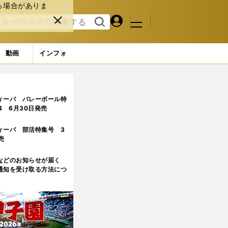
る場合がありま
マイペ
閉じ
検索
メニュ
ー
る
す
ジ
る
動画
インフォ
る不安要素
ィーバ バレーボール特
.4 6月30日発売
ィーバ 部活特集号 3
売
などのお知らせが届く
通知を受け取る方法につ