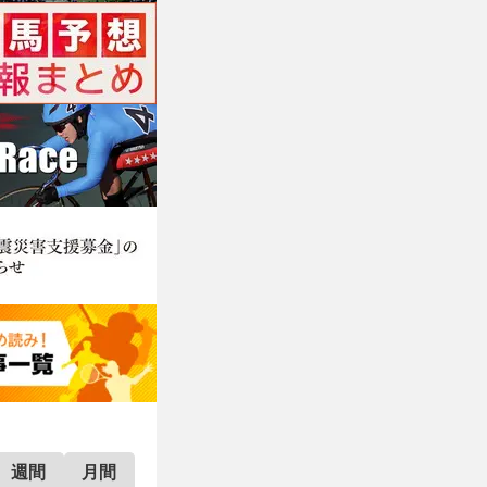
週間
月間