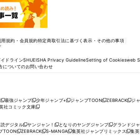
利用規約・会員規約
特定商取引法に基づく表示・その他の事項
プ
ガイドライン
SHUEISHA Privacy Guideline
Setting of Cookies
web 
告についてのお問い合わせ
プ
最強ジャンプ
少年ジャンプ+
ジャンプTOON
ZEBRACK
ジ
新
新
新
新
新
英社コミック文庫
し
新
し
し
し
し
い
い
し
い
い
い
ウ
ウ
い
ウ
ウ
ウ
購読デジタル
ヤンジャン！
となりのヤングジャンプ
グランドジ
新
新
新
ィ
ィ
ウ
ィ
ィ
ィ
プTOON
ZEBRACK
S-MANGA
集英社ジャンプリミックス
集英
新
し
新
し
新
し
新
ン
ン
ィ
ン
ン
ン
し
い
し
い
し
い
し