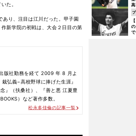
ていた。
高
る
プ
ト
であり、注目は江川だった。甲子園
【
く
の
。作新学院の初戦は、大会２日目の第
で
い
サ
浩
版社勤務を経て 2009 年 8 月よ
 栽弘義−高校野球に捧げた生涯』
念』（扶桑社）、『善と悪 江夏豊
BOOKS）など著作多数。
松永多佳倫の記事一覧