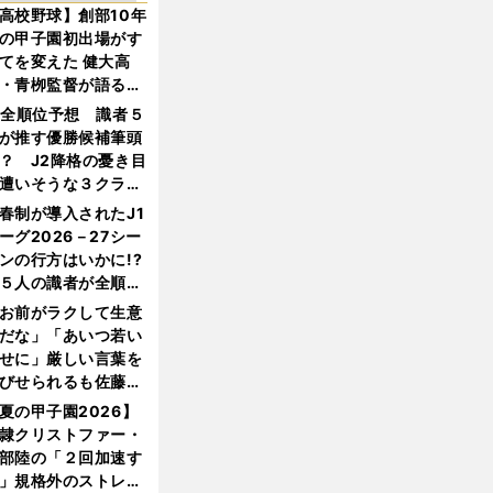
高校野球】創部10年
の甲子園初出場がす
てを変えた 健大高
・青栁監督が語る
機動破壊」はこうし
1全順位予想 識者５
生まれた
が推す優勝候補筆頭
？ J2降格の憂き目
遭いそうな３クラブ
は？
春制が導入されたJ1
ーグ2026－27シー
ンの行方はいかに!?
５人の識者が全順位
大胆予想
お前がラクして生意
だな」「あいつ若い
せに」厳しい言葉を
びせられるも佐藤慎
郎が貫いた誇りとフ
夏の甲子園2026】
ンへの思い
隷クリストファー・
部陸の「２回加速す
」規格外のストレー