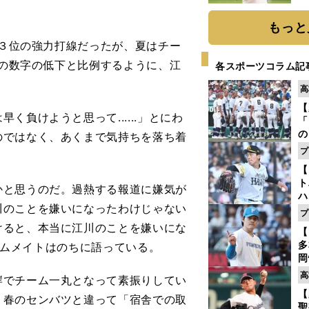
ト
く
もっと
中３位の強力打線だったが、夏はチー
この数字の低下と比例するように、江
各スポーツコラム記
高
【
負けようと思って......」とにわ
「
の
のではなく、あくまで気持ちを落ち着
手
プ
年
【
だ
ト
と思うのだ。過熱する報道に嫌気が
ハ
川のことを嫌いになったわけじゃない
プ
盤
けると、本当に江川のことを嫌いにな
【
多
チームメイトはのちに語っている。
岡
ハ
高
でチーム一丸となって素振りしてい
バ
【
。春のセンバツと違って「宿舎での取
聖