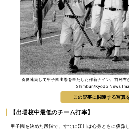
春夏連続して甲子園出場を果たした作新ナイン。前列右が江川卓 
Shimbun/Kyodo News Im
この記事に関連する写真
【出場校中最低のチーム打率】
甲子園を決めた段階で、すでに江川は心身ともに疲弊し