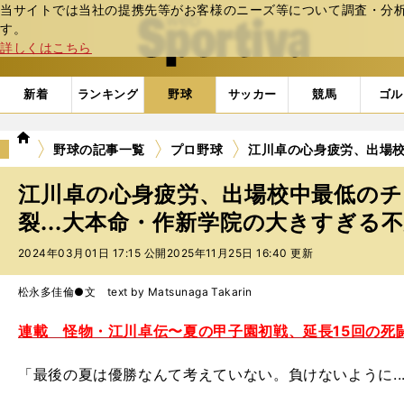
当サイトでは当社の提携先等がお客様のニーズ等について調査・分析し
web Sportiva (webスポルティーバ)
す。
詳しくはこちら
新着
ランキング
野球
サッカー
競馬
ゴル
we
野球の記事一覧
プロ野球
江川卓の心身疲労、出場校
b
ス
江川卓の心身疲労、出場校中最低の
ポ
ル
裂...大本命・作新学院の大きすぎる
テ
2024年03月01日 17:15 公開
2025年11月25日 16:40 更新
ィ
ー
バ
松永多佳倫●文 text by Matsunaga Takarin
連載 怪物・江川卓伝〜夏の甲子園初戦、延長15回の死
「最後の夏は優勝なんて考えていない。負けないように...