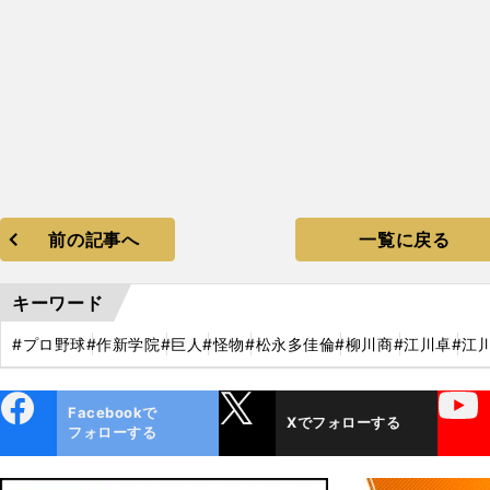
前の記事へ
一覧に戻る
キーワード
#プロ野球
#作新学院
#巨人
#怪物
#松永多佳倫
#柳川商
#江川卓
#江
ebo
X
YouTube
Facebookで
Xでフォローする
ok
フォローする