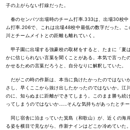
子の上がらない打線だった。
春のセンバツ出場時のチーム打率.333は、出場30校
ム打率.206で、これは出場48校中最低の数字だった。
川とチームメイトとの距離も離れていく。
甲子園に出場する強豪校の取材をすると、たまに「夏は早く
かに信じられない言葉を聞くことがある。本気で言った
かせるための言葉だろうと、自分なりに解釈していた。
だがこの時の作新は、本当に負けたかったのではないか
さし、早くここから抜け出したかったのではないか。江
のに、知らぬまに距離ができてしまう。このまま勝ち続
ってしまうのではないか......そんな気持ちがあったと
同じ宿舎に泊まっていた箕島（和歌山）が、近くの海岸
る姿を横目で見ながら、作新ナインはどこか冷めていた