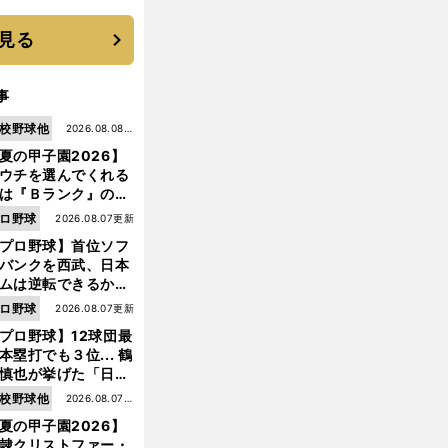
 それでもプロではな
大学進学を選ぶ理由
見る
事
校野球他
2026.08.08更
夏の甲子園2026】
新
ウチを選んでくれる
は『Ｂランク』の選
たち」 八幡商が15
ロ野球
2026.08.07更新
ぶり甲子園をつかん
プロ野球】首位ソフ
"名門復活"の舞台裏
バンクを西武、日本
ムは逆転できるか？
鶴岡慎也が挙げる終
ロ野球
2026.08.07更新
戦のキーマン３人
プロ野球】12球団最
本塁打でも３位... 鶴
慎也が挙げた「日本
ムの誤算」とソフト
校野球他
2026.08.07更
ンク追撃のカギ
夏の甲子園2026】
新
隷クリストファー・