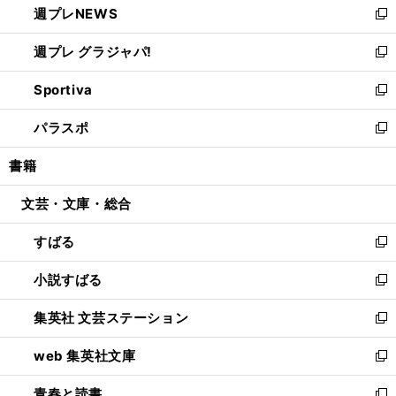
週プレNEWS
く
で
ド
い
新
開
ウ
ウ
し
週プレ グラジャパ!
く
で
ィ
い
新
開
ン
ウ
し
Sportiva
く
ド
ィ
い
新
ウ
ン
ウ
し
パラスポ
で
ド
ィ
い
新
開
ウ
ン
ウ
し
書籍
く
で
ド
ィ
い
開
ウ
ン
ウ
文芸・文庫・総合
く
で
ド
ィ
開
ウ
ン
すばる
く
で
ド
新
開
ウ
し
小説すばる
く
で
い
新
開
ウ
し
集英社 文芸ステーション
く
ィ
い
新
ン
ウ
し
web 集英社文庫
ド
ィ
い
新
ウ
ン
ウ
し
青春と読書
で
ド
ィ