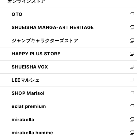
オンラインストア
く
ド
ィ
ウ
ン
OTO
で
ド
新
開
ウ
し
SHUEISHA MANGA-ART HERITAGE
く
で
い
新
開
ウ
し
ジャンプキャラクターズストア
く
ィ
い
新
ン
ウ
し
HAPPY PLUS STORE
ド
ィ
い
新
ウ
ン
ウ
し
SHUEISHA VOX
で
ド
ィ
い
新
開
ウ
ン
ウ
し
LEEマルシェ
く
で
ド
ィ
い
新
開
ウ
ン
ウ
し
SHOP Marisol
く
で
ド
ィ
い
新
開
ウ
ン
ウ
し
eclat premium
く
で
ド
ィ
い
新
開
ウ
ン
ウ
し
mirabella
く
で
ド
ィ
い
新
開
ウ
ン
ウ
し
mirabella homme
く
で
ド
ィ
い
新