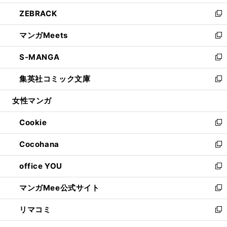
開
ウ
ン
ウ
し
ZEBRACK
く
で
ド
ィ
い
新
開
ウ
ン
ウ
し
マンガMeets
く
で
ド
ィ
い
新
開
ウ
ン
ウ
し
S-MANGA
く
で
ド
ィ
い
新
開
ウ
ン
ウ
し
集英社コミック文庫
く
で
ド
ィ
い
新
開
ウ
ン
ウ
し
女性マンガ
く
で
ド
ィ
い
開
ウ
ン
ウ
Cookie
く
で
ド
ィ
新
開
ウ
ン
し
Cocohana
く
で
ド
い
新
開
ウ
ウ
し
office YOU
く
で
ィ
い
新
開
ン
ウ
し
マンガMee公式サイト
く
ド
ィ
い
新
ウ
ン
ウ
し
リマコミ
で
ド
ィ
い
新
開
ウ
ン
ウ
し