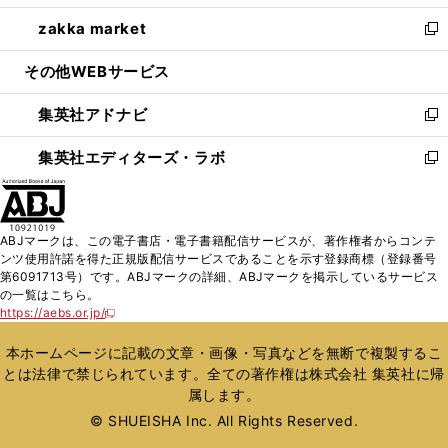
開
ウ
ン
ウ
し
zakka market
く
で
ド
ィ
い
新
開
ウ
ン
ウ
し
その他WEBサービス
く
で
ド
ィ
い
開
ウ
ン
ウ
集英社アドナビ
く
で
ド
ィ
新
開
ウ
ン
し
集英社エディターズ・ラボ
く
で
ド
い
新
開
ウ
ウ
し
く
で
ィ
い
開
ン
ウ
ABJマークは、この電子書店・電子書籍配信サービスが、著作権者からコンテ
く
ド
ィ
ンツ使用許諾を得た正規版配信サービスであることを示す登録商標（登録番号
ウ
ン
第6091713号）です。ABJマークの詳細、ABJマークを掲示しているサービス
で
ド
の一覧はこちら。
開
ウ
https://aebs.or.jp/
新
く
で
し
い
開
本ホームページに記載の文章・画像・写真などを無断で複製するこ
ウ
く
とは法律で禁じられています。全ての著作権は株式会社 集英社に帰
ィ
属します。
ン
ド
© SHUEISHA Inc. All Rights Reserved.
ウ
で