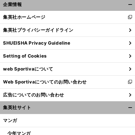
企業情報
開
く/
集英社ホームページ
新
閉
し
じ
集英社プライバシーガイドライン
い
る
ウ
SHUEISHA Privacy Guideline
ィ
ン
Setting of Cookies
ド
ウ
web Sportivaについて
で
開
Web Sportivaについてのお問い合わせ
く
新
し
広告についてのお問い合わせ
い
ウ
集英社サイト
ィ
開
ン
く/
マンガ
ド
閉
ウ
じ
少年マンガ
で