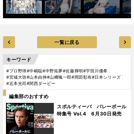
一覧に戻る
キーワード
#プロ野球
#中嶋聡
#中野拓夢
#佐藤輝明
#宇田川優希
#宮城大弥
#山本由伸
#山﨑颯一郎
#岡田彰布
#日本シリーズ
#近本光司
#関西ダービー
編集部のおすすめ
スポルティーバ バレーボール
特集号 Vol.4 6月30日発売