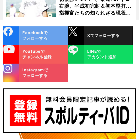
右腕、平成初完封＆初本塁打...
指揮官たちの知られざる現役時
代
cebo
X
Facebookで
Xでフォローする
ok
フォローする
uTube
LINE
YouTubeで
LINEで
チャンネル登録
アカウント追加
stagra
Instagramで
m
フォローする