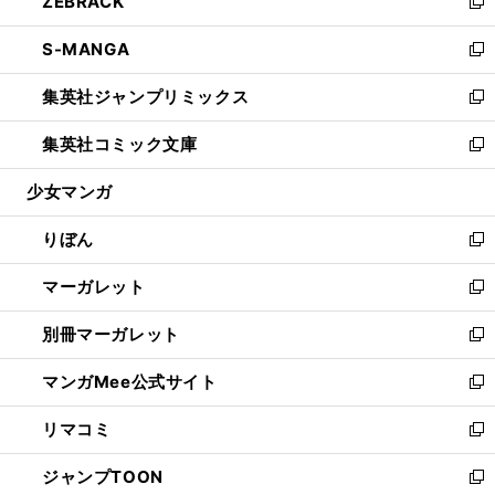
ZEBRACK
く
で
ド
ィ
い
新
開
ウ
ン
ウ
し
S-MANGA
く
で
ド
ィ
い
新
開
ウ
ン
ウ
し
集英社ジャンプリミックス
く
で
ド
ィ
い
新
開
ウ
ン
ウ
し
集英社コミック文庫
く
で
ド
ィ
い
新
開
ウ
ン
ウ
し
少女マンガ
く
で
ド
ィ
い
開
ウ
ン
ウ
りぼん
く
で
ド
ィ
新
開
ウ
ン
し
マーガレット
く
で
ド
い
新
開
ウ
ウ
し
別冊マーガレット
く
で
ィ
い
新
開
ン
ウ
し
マンガMee公式サイト
く
ド
ィ
い
新
ウ
ン
ウ
し
リマコミ
で
ド
ィ
い
新
開
ウ
ン
ウ
し
ジャンプTOON
く
で
ド
ィ
い
新