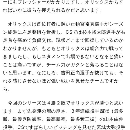
ーにもプレッシャーがかかりますし、オリックスからす
ればいかに彼らを抑えられるかだと思います。
オリックスは首位打者に輝いた頓宮裕真選手がシーズ
ン終盤に左足薬指を骨折し、CSでは杉本裕太郎選手が右
足首を痛めて負傷交代。現状どこまで回復しているのか
わかりませんが、もともとオリックスは総合力で戦って
きましたし、もしスタメンで出場できないとなると痛い
ことは痛いですが、チーム力がガクンと落ちることはな
いと思います。なにしろ、吉田正尚選手が抜けても、そ
れを感じさせないほど強い戦いを見せたチームですか
ら。
今回のシリーズは４勝２敗でオリックスが勝つと思い
ます。まず先発陣の層の厚さ。３年連続投手四冠（最多
勝、最優秀防御率、最高勝率、最多奪三振）の山本由伸
投手、CSですばらしいピッチングを見せた宮城大弥投手