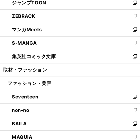
ジャンプTOON
く
で
ド
ィ
い
新
開
ウ
ン
ウ
し
ZEBRACK
く
で
ド
ィ
い
新
開
ウ
ン
ウ
し
マンガMeets
く
で
ド
ィ
い
新
開
ウ
ン
ウ
し
S-MANGA
く
で
ド
ィ
い
新
開
ウ
ン
ウ
し
集英社コミック文庫
く
で
ド
ィ
い
新
開
ウ
ン
ウ
し
取材・ファッション
く
で
ド
ィ
い
開
ウ
ン
ウ
ファッション・美容
く
で
ド
ィ
開
ウ
ン
Seventeen
く
で
ド
新
開
ウ
し
non-no
く
で
い
新
開
ウ
し
BAILA
く
ィ
い
新
ン
ウ
し
MAQUIA
ド
ィ
い
新