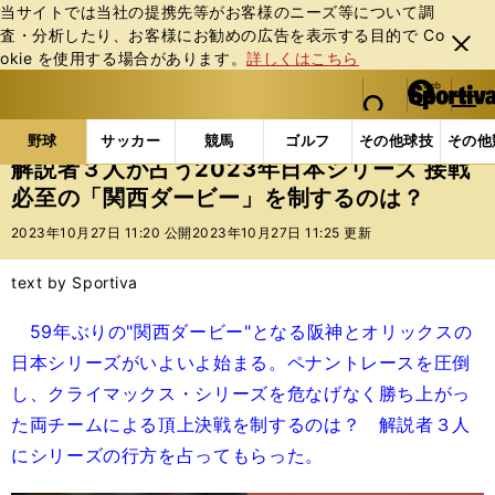
当サイトでは当社の提携先等がお客様のニーズ等について調
査・分析したり、お客様にお勧めの広告を表⽰する⽬的で Co
閉じ
okie を使⽤する場合があります。
詳しくはこちら
る
マイペ
web Sportiva (webスポルティーバ)
検索
メニュ
we
ー
野球の記事一覧
プロ野球
解説者３人が占う2023
b
ジ
野球
サッカー
競馬
ゴルフ
その他球技
その他
ス
解説者３人が占う2023年日本シリーズ 接戦
ポ
必至の「関西ダービー」を制するのは？
ル
テ
2023年10月27日 11:20 公開
2023年10月27日 11:25 更新
ィ
ー
text by Sportiva
バ
59年ぶりの"関西ダービー"となる阪神とオリックスの
日本シリーズがいよいよ始まる。ペナントレースを圧倒
し、クライマックス・シリーズを危なげなく勝ち上がっ
た両チームによる頂上決戦を制するのは？ 解説者３人
にシリーズの行方を占ってもらった。