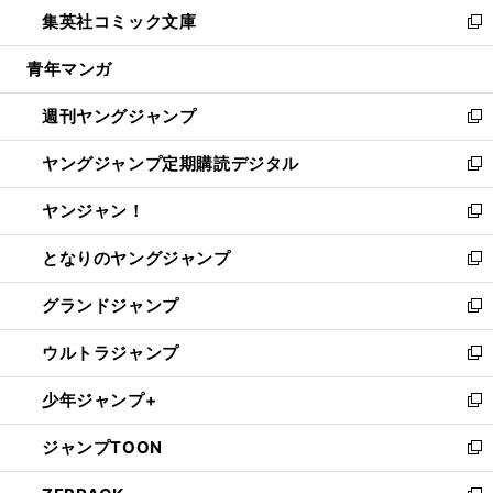
ウ
し
集英社コミック文庫
く
で
ド
ィ
い
新
開
ウ
ン
ウ
し
青年マンガ
く
で
ド
ィ
い
開
ウ
ン
ウ
週刊ヤングジャンプ
く
で
ド
ィ
新
開
ウ
ン
し
ヤングジャンプ定期購読デジタル
く
で
ド
い
新
開
ウ
ウ
し
ヤンジャン！
く
で
ィ
い
新
開
ン
ウ
し
となりのヤングジャンプ
く
ド
ィ
い
新
ウ
ン
ウ
し
グランドジャンプ
で
ド
ィ
い
新
開
ウ
ン
ウ
し
ウルトラジャンプ
く
で
ド
ィ
い
新
開
ウ
ン
ウ
し
少年ジャンプ+
く
で
ド
ィ
い
新
開
ウ
ン
ウ
し
ジャンプTOON
く
で
ド
ィ
い
新
開
ウ
ン
ウ
し