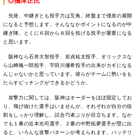
◎攝津正氏
先発、中継ぎとも投手力は互角。終盤まで僅差の展開
になると予想します。そんななかポイントになるのが中
継ぎ陣。とくに６回から８回を投げる投手が重要になる
と思います。
阪神なら石井大智投手、岩貞祐太投手、オリックスな
ら山﨑颯一郎投手、宇田川優希投手の出来がカギになる
んじゃないかと思っています。彼らがチームに勢いをも
たらすピッチングができるかどうか。
攻撃力に関しては、阪神はオーダーをほぼ固定してお
り、飛び抜けた選手はいませんが、それぞれが自分の役
割をしっかり理解し、試合巧者ぶりが目立ちます。なか
でも１番の近本光司選手、２番の中野拓夢選手が塁に出
ると、いろんな攻撃パターンが考えられます。バッテリ