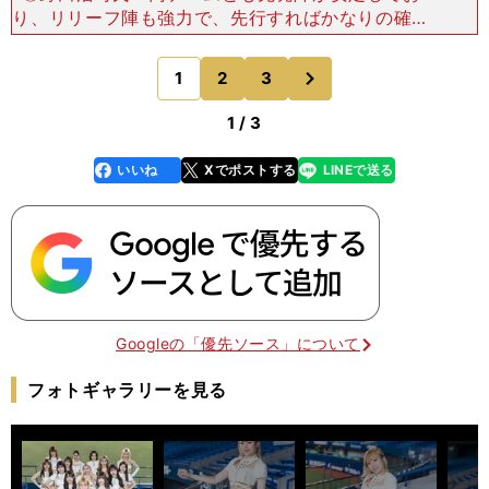
り、リリーフ陣も強力で、先行すればかなりの確率
で逃げ切れます。おそらくどの試合もロースコアの
展開になるでしょう。それだけに先発投手の出来が
次
1
2
3
のページへ
勝敗を大きく左右
1 / 3
いいね
Xでポストする
LINEで送る
line
faceboo
x
k
Googleの「優先ソース」について
フォトギャラリーを見る