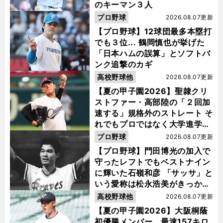
のキーマン３人
プロ野球
2026.08.07更新
【プロ野球】12球団最多本塁打
でも３位... 鶴岡慎也が挙げた
「日本ハムの誤算」とソフトバ
ンク追撃のカギ
高校野球他
2026.08.07更新
【夏の甲子園2026】聖隷クリ
ストファー・高部陸の「２回加
速する」規格外のストレート そ
れでもプロではなく大学進学を
選ぶ理由
プロ野球
2026.08.07更新
【プロ野球】門田博光の加入で
守ったレフトでもベストナイン
に輝いた石嶺和彦 「サッサ」と
いう愛称は松永浩美がきっか
け？
高校野球他
2026.08.07更新
【夏の甲子園2026】大阪桐蔭
初優勝メンバー、最速157キロ