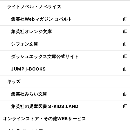
開
ウ
ン
ウ
し
ライトノベル・ノベライズ
く
で
ド
ィ
い
開
ウ
ン
ウ
集英社Webマガジン コバルト
く
で
ド
ィ
新
開
ウ
ン
し
集英社オレンジ文庫
く
で
ド
い
新
開
ウ
ウ
し
シフォン文庫
く
で
ィ
い
新
開
ン
ウ
し
ダッシュエックス文庫公式サイト
く
ド
ィ
い
新
ウ
ン
ウ
し
JUMP j-BOOKS
で
ド
ィ
い
新
開
ウ
ン
ウ
し
キッズ
く
で
ド
ィ
い
開
ウ
ン
ウ
集英社みらい文庫
く
で
ド
ィ
新
開
ウ
ン
し
集英社の児童図書 S-KIDS.LAND
く
で
ド
い
新
開
ウ
ウ
し
オンラインストア・
その他WEBサービス
く
で
ィ
い
開
ン
ウ