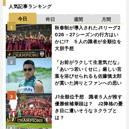
人気記事ランキング
今日
昨日
週間
月間
秋春制が導入されたJ1リーグ2
1
026－27シーズンの行方はい
かに!? ５人の識者が全順位を
大胆予想
「お前がラクして生意気だな」
2
「あいつ若いくせに」厳しい言
葉を浴びせられるも佐藤慎太郎
が貫いた誇りとファンへの思い
J1全順位予想 識者５人が推す
3
優勝候補筆頭は？ J2降格の憂
き目に遭いそうな３クラブと
は？
4