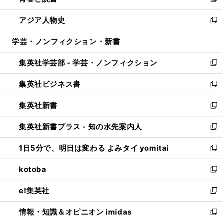
い
新
開
ウ
ン
ウ
し
アジア人物史
く
で
ド
ィ
い
新
開
ウ
ン
ウ
し
学芸・ノンフィクション・新書
く
で
ド
ィ
い
開
ウ
ン
ウ
集英社学芸部 - 学芸・ノンフィクション
く
で
ド
ィ
新
開
ウ
ン
し
集英社ビジネス書
く
で
ド
い
新
開
ウ
ウ
し
集英社新書
く
で
ィ
い
新
開
ン
ウ
し
集英社新書プラス - 知の水先案内人
く
ド
ィ
い
新
ウ
ン
ウ
し
1日5分で、明日は変わる よみタイ yomitai
で
ド
ィ
い
新
開
ウ
ン
ウ
し
kotoba
く
で
ド
ィ
い
新
開
ウ
ン
ウ
し
e!集英社
く
で
ド
ィ
い
新
開
ウ
ン
ウ
し
情報・知識＆オピニオン imidas
く
で
ド
ィ
い
新