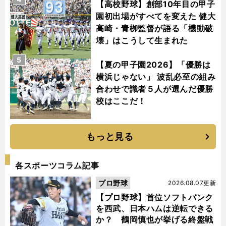
【高校野球】創部10年目の甲子
園初出場がすべてを変えた 健大
高崎・青栁監督が語る「機動破
壊」はこうして生まれた
5
【夏の甲子園2026】「優勝は
横浜じゃない」 波乱必至の組み
合わせで識者５人が選んだ優勝
校はここだ！
もっと見る
各スポーツコラム記事
プロ野球
2026.08.07更新
【プロ野球】首位ソフトバンク
を西武、日本ハムは逆転できる
か？ 鶴岡慎也が挙げる終盤戦