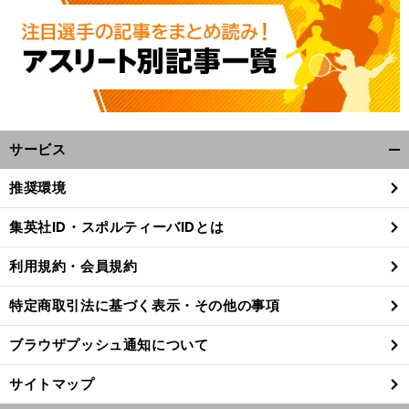
・
最
」
最
」
想
前
へ
9
サービス
開
く/
推奨環境
閉
じ
集英社ID・スポルティーバIDとは
る
利用規約・会員規約
特定商取引法に基づく表示・その他の事項
ブラウザプッシュ通知について
サイトマップ