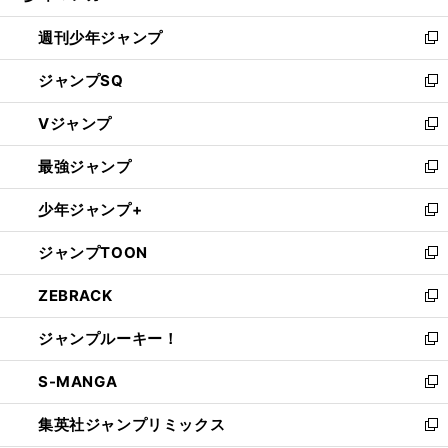
る
開
週刊少年ジャンプ
く
新
し
ジャンプSQ
い
新
ウ
し
Vジャンプ
ィ
い
新
ン
ウ
し
最強ジャンプ
ド
ィ
い
新
ウ
ン
ウ
し
少年ジャンプ+
で
ド
ィ
い
新
開
ウ
ン
ウ
し
ジャンプTOON
く
で
ド
ィ
い
新
開
ウ
ン
ウ
し
ZEBRACK
く
で
ド
ィ
い
新
開
ウ
ン
ウ
し
ジャンプルーキー！
く
で
ド
ィ
い
新
開
ウ
ン
ウ
し
S-MANGA
く
で
ド
ィ
い
新
開
ウ
ン
ウ
し
集英社ジャンプリミックス
く
で
ド
ィ
い
新
開
ウ
ン