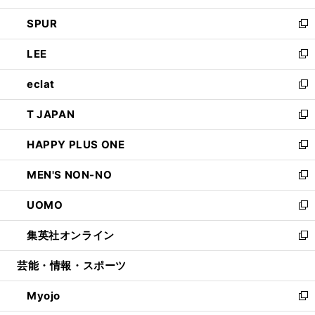
ウ
ン
ウ
し
SPUR
で
ド
ィ
い
新
開
ウ
ン
ウ
し
LEE
く
で
ド
ィ
い
新
開
ウ
ン
ウ
し
eclat
く
で
ド
ィ
い
新
開
ウ
ン
ウ
し
T JAPAN
く
で
ド
ィ
い
新
開
ウ
ン
ウ
し
HAPPY PLUS ONE
く
で
ド
ィ
い
新
開
ウ
ン
ウ
し
MEN'S NON-NO
く
で
ド
ィ
い
新
開
ウ
ン
ウ
し
UOMO
く
で
ド
ィ
い
新
開
ウ
ン
ウ
し
集英社オンライン
く
で
ド
ィ
い
新
開
ウ
ン
ウ
し
芸能・情報・スポーツ
く
で
ド
ィ
い
開
ウ
ン
ウ
Myojo
く
で
ド
ィ
新
開
ウ
ン
し