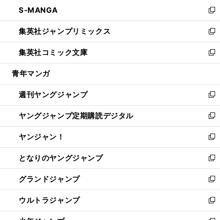
ン
ウ
し
S-MANGA
く
で
ド
ィ
い
新
開
ウ
ン
ウ
し
集英社ジャンプリミックス
く
で
ド
ィ
い
新
開
ウ
ン
ウ
し
集英社コミック文庫
く
で
ド
ィ
い
新
開
ウ
ン
ウ
し
青年マンガ
く
で
ド
ィ
い
開
ウ
ン
ウ
週刊ヤングジャンプ
く
で
ド
ィ
新
開
ウ
ン
し
ヤングジャンプ定期購読デジタル
く
で
ド
い
新
開
ウ
ウ
し
ヤンジャン！
く
で
ィ
い
新
開
ン
ウ
し
となりのヤングジャンプ
く
ド
ィ
い
新
ウ
ン
ウ
し
グランドジャンプ
で
ド
ィ
い
新
開
ウ
ン
ウ
し
ウルトラジャンプ
く
で
ド
ィ
い
新
開
ウ
ン
ウ
し