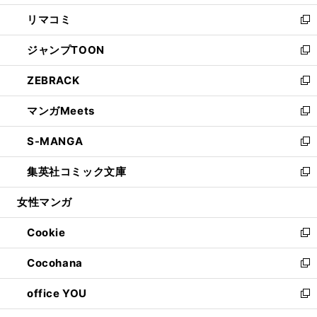
ウ
ン
ウ
し
リマコミ
で
ド
ィ
い
新
開
ウ
ン
ウ
し
ジャンプTOON
く
で
ド
ィ
い
新
開
ウ
ン
ウ
し
ZEBRACK
く
で
ド
ィ
い
新
開
ウ
ン
ウ
し
マンガMeets
く
で
ド
ィ
い
新
開
ウ
ン
ウ
し
S-MANGA
く
で
ド
ィ
い
新
開
ウ
ン
ウ
し
集英社コミック文庫
く
で
ド
ィ
い
新
開
ウ
ン
ウ
し
女性マンガ
く
で
ド
ィ
い
開
ウ
ン
ウ
Cookie
く
で
ド
ィ
新
開
ウ
ン
し
Cocohana
く
で
ド
い
新
開
ウ
ウ
し
office YOU
く
で
ィ
い
新
開
ン
ウ
し