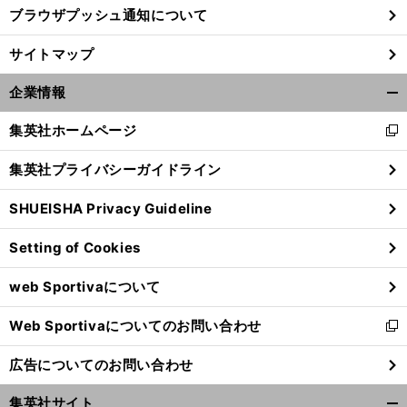
ブラウザプッシュ通知について
サイトマップ
企業情報
開
く/
集英社ホームページ
新
閉
し
じ
集英社プライバシーガイドライン
い
る
ウ
SHUEISHA Privacy Guideline
ィ
ン
Setting of Cookies
ド
ウ
web Sportivaについて
で
開
Web Sportivaについてのお問い合わせ
く
新
し
広告についてのお問い合わせ
い
ウ
集英社サイト
ィ