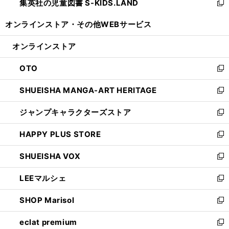
集英社の児童図書 S-KIDS.LAND
く
で
ド
い
新
開
ウ
ウ
し
オンラインストア・
その他WEBサービス
く
で
ィ
い
開
ン
ウ
オンラインストア
く
ド
ィ
ウ
ン
OTO
で
ド
新
開
ウ
し
SHUEISHA MANGA-ART HERITAGE
く
で
い
新
開
ウ
し
ジャンプキャラクターズストア
く
ィ
い
新
ン
ウ
し
HAPPY PLUS STORE
ド
ィ
い
新
ウ
ン
ウ
し
SHUEISHA VOX
で
ド
ィ
い
新
開
ウ
ン
ウ
し
LEEマルシェ
く
で
ド
ィ
い
新
開
ウ
ン
ウ
し
SHOP Marisol
く
で
ド
ィ
い
新
開
ウ
ン
ウ
し
eclat premium
く
で
ド
ィ
い
新