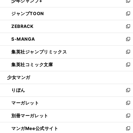
少年ジャンプ+
く
で
ド
ィ
い
新
開
ウ
ン
ウ
し
ジャンプTOON
く
で
ド
ィ
い
新
開
ウ
ン
ウ
し
ZEBRACK
く
で
ド
ィ
い
新
開
ウ
ン
ウ
し
S-MANGA
く
で
ド
ィ
い
新
開
ウ
ン
ウ
し
集英社ジャンプリミックス
く
で
ド
ィ
い
新
開
ウ
ン
ウ
し
集英社コミック文庫
く
で
ド
ィ
い
新
開
ウ
ン
ウ
し
少女マンガ
く
で
ド
ィ
い
開
ウ
ン
ウ
りぼん
く
で
ド
ィ
新
開
ウ
ン
し
マーガレット
く
で
ド
い
新
開
ウ
ウ
し
別冊マーガレット
く
で
ィ
い
新
開
ン
ウ
し
マンガMee公式サイト
く
ド
ィ
い
新