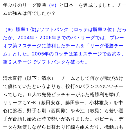
年ぶりのリーグ優勝
（※）
と日本一を達成しました。チー
ムの強みは何でしたか？
（※）勝率１位はソフトバンク（ロッテは勝率２位）だっ
たが、2004年～2006年までのパ・リーグでは、プレー
オフ第２ステージに勝利したチームを「リーグ優勝チー
ム」とした。2005年のロッテは第１ステージで西武を、
第２ステージでソフトバンクを破った。
清水直行（以下：清水） チームとして何かが飛び抜け
て優れていたというよりも、投打のバランスのいいチー
ムでした。６人の先発ピッチャーがふた桁勝利を挙げ、
リリーフもYFK（薮田安彦、藤田宗一、小林雅英）を中
心に盤石。野手も剛（西岡剛）や今江（敏晃）ら若い選
手が台頭し始めた時で勢いがありました。ボビーも、デ
ータを駆使しながら日替わり打線を組んだり、機動力も