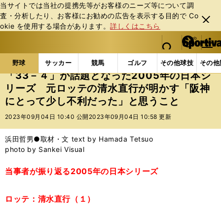
当サイトでは当社の提携先等がお客様のニーズ等について調
査・分析したり、お客様にお勧めの広告を表⽰する⽬的で Co
閉じ
okie を使⽤する場合があります。
詳しくはこちら
る
マイペ
web Sportiva (webスポルティーバ)
検索
メニュ
we
ー
野球の記事一覧
プロ野球
「33－４」が話題となっ
b
ジ
野球
サッカー
競馬
ゴルフ
その他球技
その他
ス
「33－４」が話題となった2005年の日本シ
ポ
リーズ 元ロッテの清水直行が明かす「阪神
ル
にとって少し不利だった」と思うこと
テ
ィ
2023年09月04日 10:40 公開
2023年09月04日 10:58 更新
ー
バ
浜田哲男●取材・文 text by Hamada Tetsuo
photo by Sankei Visual
当事者が振り返る2005年の日本シリーズ
ロッテ：清水直行（１）