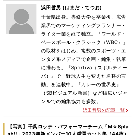
浜田哲男 (はまだ・てつお)
千葉県出身。専修大学を卒業後、広告
業界でのマーケティングプランナー・
ライター業を経て独立。『ワールド・
ベースボール・クラシック（WBC）』
の取材をはじめ、複数のスポーツ・エ
ンタメ系メディアで企画・編集・執筆
に携わる。『Sportiva（スポルティー
バ）』で「野球人生を変えた名将の言
動」を連載中。『カレーの世界史』
（SBビジュアル新書）など幅広いジャ
ンルでの編集協力も多数。
浜田哲男の記事一覧
【写真】千葉ロッテ・パフォーマーチーム「M☆Spla
sh!!」2023年新メンバー10人厳選カット集（44枚）