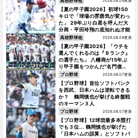
高校野球他
2026.08.09更新
【夏の甲子園2026】初球150
キロで「球場の雰囲気が変わっ
た」 29年ぶり白星を呼んだ大
分商・平田玲翔の底知れぬ才能
高校野球他
2026.08.08更新
【夏の甲子園2026】「ウチを
選んでくれるのは『Ｂランク』
の選手たち」 八幡商が15年ぶ
り甲子園をつかんだ"名門復
活"の舞台裏
プロ野球
2026.08.07更新
【プロ野球】首位ソフトバンク
を西武、日本ハムは逆転できる
か？ 鶴岡慎也が挙げる終盤戦
のキーマン３人
プロ野球
2026.08.07更新
【プロ野球】12球団最多本塁打
でも３位... 鶴岡慎也が挙げた
「日本ハムの誤算」とソフトバ