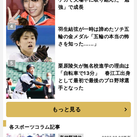
強」で成長
4
羽生結弦が一時は諦めたソチ五
輪の金メダル「五輪の本当の怖
さを知った......」
5
栗原陵矢が無名校進学の理由は
「自転車で13分」 春江工出身
として最初で最後のプロ野球選
手となった
もっと見る
各スポーツコラム記事