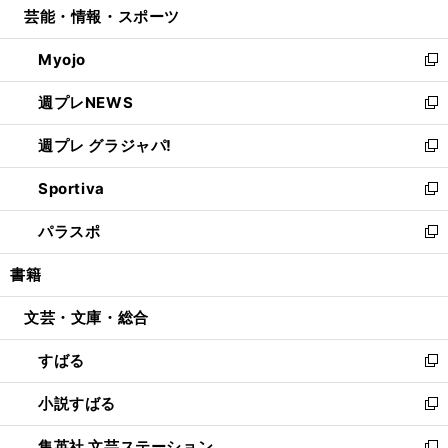
芸能・情報・スポーツ
く
で
ド
ィ
い
開
ウ
ン
ウ
Myojo
く
で
ド
ィ
新
開
ウ
ン
し
週プレNEWS
く
で
ド
い
新
開
ウ
ウ
し
週プレ グラジャパ!
く
で
ィ
い
新
開
ン
ウ
し
Sportiva
く
ド
ィ
い
新
ウ
ン
ウ
し
パラスポ
で
ド
ィ
い
新
開
ウ
ン
ウ
し
書籍
く
で
ド
ィ
い
開
ウ
ン
ウ
文芸・文庫・総合
く
で
ド
ィ
開
ウ
ン
すばる
く
で
ド
新
開
ウ
し
小説すばる
く
で
い
新
開
ウ
し
集英社 文芸ステーション
く