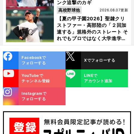
ンク追撃のカギ
高校野球他
2026.08.07更新
【夏の甲子園2026】聖隷クリ
ストファー・高部陸の「２回加
速する」規格外のストレート そ
れでもプロではなく大学進学を
選ぶ理由
cebo
X
Facebookで
Xでフォローする
ok
フォローする
uTube
LINE
YouTubeで
LINEで
４
」
チャンネル登録
アカウント追加
前
へ
stagra
Instagramで
m
フォローする