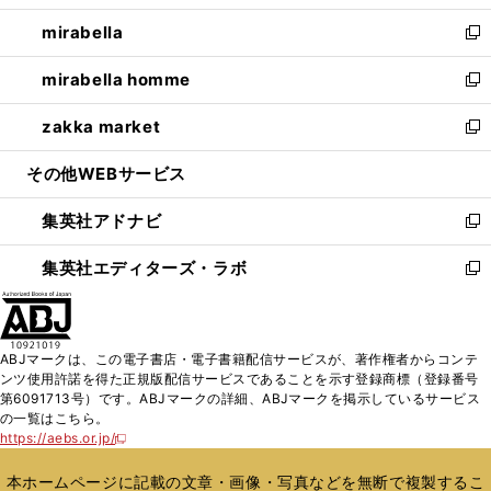
開
ウ
ン
ウ
し
mirabella
く
で
ド
ィ
い
新
開
ウ
ン
ウ
し
mirabella homme
く
で
ド
ィ
い
新
開
ウ
ン
ウ
し
zakka market
く
で
ド
ィ
い
新
開
ウ
ン
ウ
し
その他WEBサービス
く
で
ド
ィ
い
開
ウ
ン
ウ
集英社アドナビ
く
で
ド
ィ
新
開
ウ
ン
し
集英社エディターズ・ラボ
く
で
ド
い
新
開
ウ
ウ
し
く
で
ィ
い
開
ン
ウ
ABJマークは、この電子書店・電子書籍配信サービスが、著作権者からコンテ
く
ド
ィ
ンツ使用許諾を得た正規版配信サービスであることを示す登録商標（登録番号
ウ
ン
第6091713号）です。ABJマークの詳細、ABJマークを掲示しているサービス
で
ド
の一覧はこちら。
開
ウ
https://aebs.or.jp/
新
く
で
し
い
開
本ホームページに記載の文章・画像・写真などを無断で複製するこ