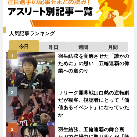
人気記事ランキング
今日
昨日
週間
月間
羽生結弦を覚醒させた「誰かの
1
ために」の思い 五輪連覇の偉
業への道のり
Ｊリーグ開幕戦は白熱の逆転劇
2
だが観客、視聴者にとって「価
値あるイベント」になっていた
か
羽生結弦、五輪連覇の舞台裏
3
ケガで欠場中に取り組んだ「勉