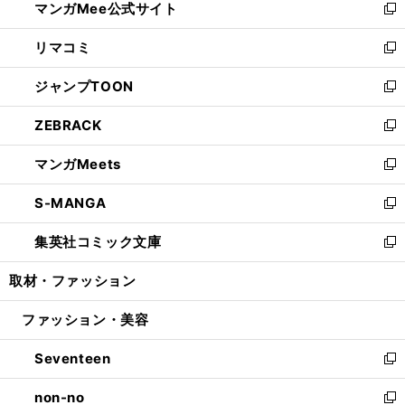
マンガMee公式サイト
く
ド
ィ
い
新
ウ
ン
ウ
し
リマコミ
で
ド
ィ
い
新
開
ウ
ン
ウ
し
ジャンプTOON
く
で
ド
ィ
い
新
開
ウ
ン
ウ
し
ZEBRACK
く
で
ド
ィ
い
新
開
ウ
ン
ウ
し
マンガMeets
く
で
ド
ィ
い
新
開
ウ
ン
ウ
し
S-MANGA
く
で
ド
ィ
い
新
開
ウ
ン
ウ
し
集英社コミック文庫
く
で
ド
ィ
い
新
開
ウ
ン
ウ
し
取材・ファッション
く
で
ド
ィ
い
開
ウ
ン
ウ
ファッション・美容
く
で
ド
ィ
開
ウ
ン
Seventeen
く
で
ド
新
開
ウ
し
non-no
く
で
い
新