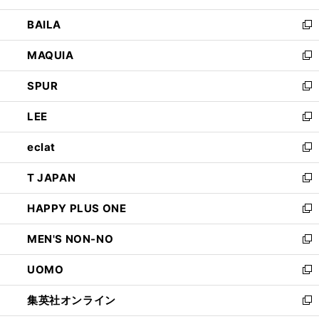
開
ウ
し
BAILA
く
ィ
い
新
ン
ウ
し
MAQUIA
ド
ィ
い
新
ウ
ン
ウ
し
SPUR
で
ド
ィ
い
新
開
ウ
ン
ウ
し
LEE
く
で
ド
ィ
い
新
開
ウ
ン
ウ
し
eclat
く
で
ド
ィ
い
新
開
ウ
ン
ウ
し
T JAPAN
く
で
ド
ィ
い
新
開
ウ
ン
ウ
し
HAPPY PLUS ONE
く
で
ド
ィ
い
新
開
ウ
ン
ウ
し
MEN'S NON-NO
く
で
ド
ィ
い
新
開
ウ
ン
ウ
し
UOMO
く
で
ド
ィ
い
新
開
ウ
ン
ウ
し
集英社オンライン
く
で
ド
ィ
い
新
開
ウ
ン
ウ
し