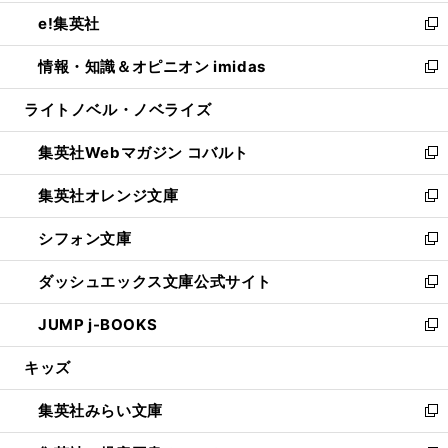
開
ウ
ン
ウ
し
e!集英社
く
で
ド
ィ
い
新
開
ウ
ン
ウ
し
情報・知識＆オピニオン imidas
く
で
ド
ィ
い
新
開
ウ
ン
ウ
し
ライトノベル・ノベライズ
く
で
ド
ィ
い
開
ウ
ン
ウ
集英社Webマガジン コバルト
く
で
ド
ィ
新
開
ウ
ン
し
集英社オレンジ文庫
く
で
ド
い
新
開
ウ
ウ
し
シフォン文庫
く
で
ィ
い
新
開
ン
ウ
し
ダッシュエックス文庫公式サイト
く
ド
ィ
い
新
ウ
ン
ウ
し
JUMP j-BOOKS
で
ド
ィ
い
新
開
ウ
ン
ウ
し
キッズ
く
で
ド
ィ
い
開
ウ
ン
ウ
集英社みらい文庫
く
で
ド
ィ
新
開
ウ
ン
し