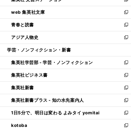
ィ
い
新
ン
ウ
し
web 集英社文庫
ド
ィ
い
新
ウ
ン
ウ
し
青春と読書
で
ド
ィ
い
新
開
ウ
ン
ウ
し
アジア人物史
く
で
ド
ィ
い
新
開
ウ
ン
ウ
し
学芸・ノンフィクション・新書
く
で
ド
ィ
い
開
ウ
ン
ウ
集英社学芸部 - 学芸・ノンフィクション
く
で
ド
ィ
新
開
ウ
ン
し
集英社ビジネス書
く
で
ド
い
新
開
ウ
ウ
し
集英社新書
く
で
ィ
い
新
開
ン
ウ
し
集英社新書プラス - 知の水先案内人
く
ド
ィ
い
新
ウ
ン
ウ
し
1日5分で、明日は変わる よみタイ yomitai
で
ド
ィ
い
新
開
ウ
ン
ウ
し
kotoba
く
で
ド
ィ
い
新