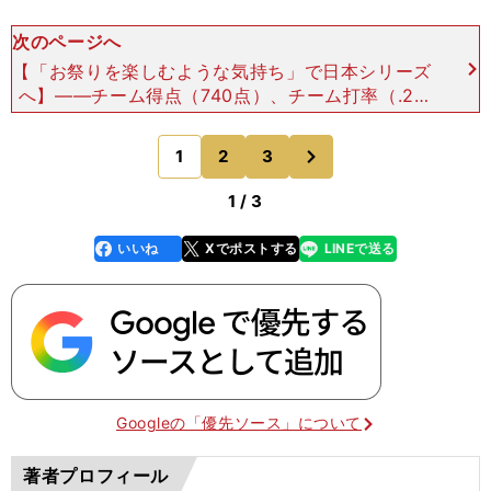
次のページへ
【「お祭りを楽しむような気持ち」で日本シリーズ
へ】――チーム得点（740点）、チーム打率（.28
2）、チーム出塁率（.347）、チーム盗塁数（101
個）などはリーグトップ。打ち出すととまらない打
次
1
2
3
のページへ
線で
1 / 3
いいね
Xでポストする
LINEで送る
line
faceboo
x
k
Googleの「優先ソース」について
著者プロフィール