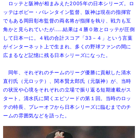
ロッテと阪神が相まみえた2005年の日本シリーズ。ロ
ッテはボビー・バレンタイン監督、阪神は現在の指揮官
でもある岡田彰布監督の両名将が指揮を執り、戦力も互
角かと見られていたが......結果は４勝０敗とロッテが圧倒
して日本一に。４戦の合計スコア「33－４」という言葉
がインターネット上で生まれ、多くの野球ファンの間に
広まるなど記憶に残る日本シリーズになった。
同年、それぞれのチームのリーグ優勝に貢献した清水
直行氏（元ロッテ）、関本賢太郎氏（元阪神）が、当時
の状況や心境をそれぞれの立場で振り返る短期連載がス
タート。清水氏に聞くエピソードの第１回。当時のロッ
テの特長、プレーオフから日本シリーズに臨むまでのチ
ームの雰囲気などを語った。