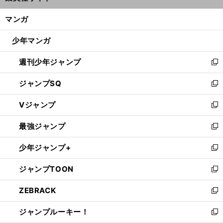
開
ン
く/
マンガ
ド
閉
ウ
じ
少年マンガ
で
る
開
週刊少年ジャンプ
く
新
し
ジャンプSQ
い
新
ウ
し
Vジャンプ
ィ
い
新
ン
ウ
し
最強ジャンプ
ド
ィ
い
新
ウ
ン
ウ
し
少年ジャンプ+
で
ド
ィ
い
新
開
ウ
ン
ウ
し
ジャンプTOON
く
で
ド
ィ
い
新
開
ウ
ン
ウ
し
ZEBRACK
く
で
ド
ィ
い
新
開
ウ
ン
ウ
し
ジャンプルーキー！
く
で
ド
ィ
い
新
開
ウ