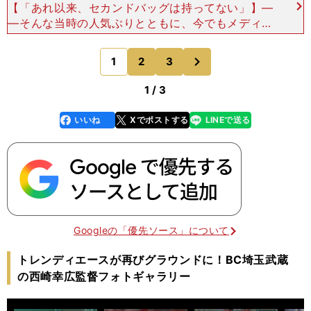
【「あれ以来、セカンドバッグは持ってない」】―
―そんな当時の人気ぶりとともに、今でもメディア
に取り上げられるのが「怒りの記者会見」です。西
崎 契約更改の時でしょ。セカンドバッグを投げつ
次
1
2
3
のページへ
けた。――その
1 / 3
いいね
Xでポストする
LINEで送る
line
faceboo
x
k
Googleの「優先ソース」について
トレンディエースが再びグラウンドに！BC埼玉武蔵
の西崎幸広監督フォトギャラリー