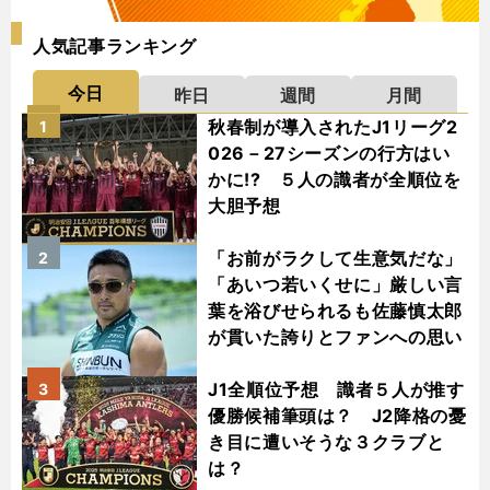
人気記事ランキング
今日
昨日
週間
月間
秋春制が導入されたJ1リーグ2
1
026－27シーズンの行方はい
かに!? ５人の識者が全順位を
大胆予想
「お前がラクして生意気だな」
2
「あいつ若いくせに」厳しい言
葉を浴びせられるも佐藤慎太郎
が貫いた誇りとファンへの思い
J1全順位予想 識者５人が推す
3
優勝候補筆頭は？ J2降格の憂
き目に遭いそうな３クラブと
は？