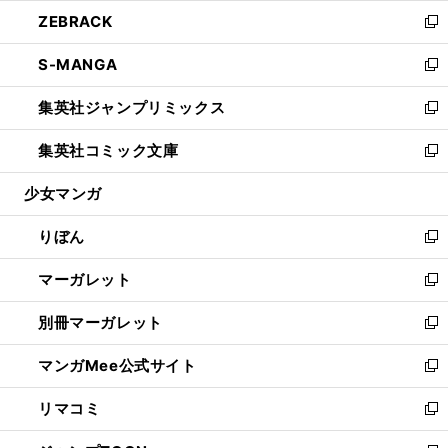
ウ
ン
ウ
し
ZEBRACK
く
で
ド
ィ
い
新
開
ウ
ン
ウ
し
S-MANGA
く
で
ド
ィ
い
新
開
ウ
ン
ウ
し
集英社ジャンプリミックス
く
で
ド
ィ
い
新
開
ウ
ン
ウ
し
集英社コミック文庫
く
で
ド
ィ
い
新
開
ウ
ン
ウ
し
少女マンガ
く
で
ド
ィ
い
開
ウ
ン
ウ
りぼん
く
で
ド
ィ
新
開
ウ
ン
し
マーガレット
く
で
ド
い
新
開
ウ
ウ
し
別冊マーガレット
く
で
ィ
い
新
開
ン
ウ
し
マンガMee公式サイト
く
ド
ィ
い
新
ウ
ン
ウ
し
リマコミ
で
ド
ィ
い
新
開
ウ
ン
ウ
し