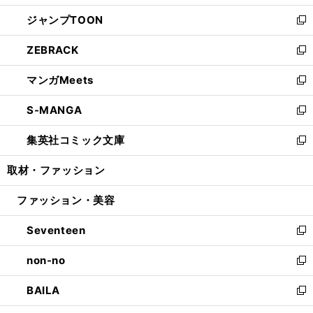
開
ウ
ン
ウ
し
ジャンプTOON
く
で
ド
ィ
い
新
開
ウ
ン
ウ
し
ZEBRACK
く
で
ド
ィ
い
新
開
ウ
ン
ウ
し
マンガMeets
く
で
ド
ィ
い
新
開
ウ
ン
ウ
し
S-MANGA
く
で
ド
ィ
い
新
開
ウ
ン
ウ
し
集英社コミック文庫
く
で
ド
ィ
い
新
開
ウ
ン
ウ
し
取材・ファッション
く
で
ド
ィ
い
開
ウ
ン
ウ
ファッション・美容
く
で
ド
ィ
開
ウ
ン
Seventeen
く
で
ド
新
開
ウ
し
non-no
く
で
い
新
開
ウ
し
BAILA
く
ィ
い
新
ン
ウ
し