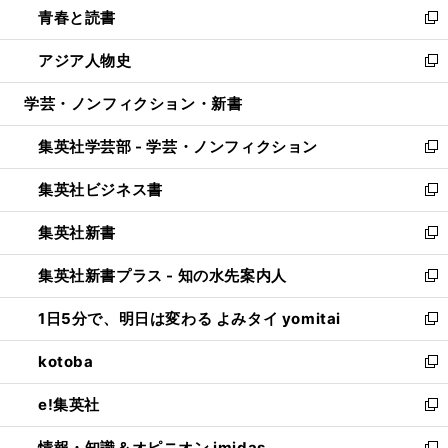
青春と読書
で
ド
ィ
い
新
開
ウ
ン
ウ
し
アジア人物史
く
で
ド
ィ
い
新
開
ウ
ン
ウ
し
学芸・ノンフィクション・新書
く
で
ド
ィ
い
開
ウ
ン
ウ
集英社学芸部 - 学芸・ノンフィクション
く
で
ド
ィ
新
開
ウ
ン
し
集英社ビジネス書
く
で
ド
い
新
開
ウ
ウ
し
集英社新書
く
で
ィ
い
新
開
ン
ウ
し
集英社新書プラス - 知の水先案内人
く
ド
ィ
い
新
ウ
ン
ウ
し
1日5分で、明日は変わる よみタイ yomitai
で
ド
ィ
い
新
開
ウ
ン
ウ
し
kotoba
く
で
ド
ィ
い
新
開
ウ
ン
ウ
し
e!集英社
く
で
ド
ィ
い
新
開
ウ
ン
ウ
し
情報・知識＆オピニオン imidas
く
で