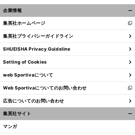
企業情報
開
く/
集英社ホームページ
新
閉
し
じ
集英社プライバシーガイドライン
い
る
ウ
SHUEISHA Privacy Guideline
ィ
ン
Setting of Cookies
ド
ウ
web Sportivaについて
で
開
Web Sportivaについてのお問い合わせ
く
新
し
広告についてのお問い合わせ
い
ウ
集英社サイト
ィ
開
ン
く/
マンガ
ド
閉
ウ