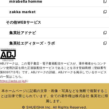
mirabella homme
く
で
ド
ィ
い
新
開
ウ
ン
ウ
し
zakka market
く
で
ド
ィ
い
新
開
ウ
ン
ウ
し
その他WEBサービス
く
で
ド
ィ
い
開
ウ
ン
ウ
集英社アドナビ
く
で
ド
ィ
新
開
ウ
ン
し
集英社エディターズ・ラボ
く
で
ド
い
新
開
ウ
ウ
し
く
で
ィ
い
開
ン
ウ
ABJマークは、この電子書店・電子書籍配信サービスが、著作権者からコンテ
く
ド
ィ
ンツ使用許諾を得た正規版配信サービスであることを示す登録商標（登録番号
ウ
ン
第6091713号）です。ABJマークの詳細、ABJマークを掲示しているサービス
で
ド
の一覧はこちら。
開
ウ
https://aebs.or.jp/
新
く
で
し
い
開
本ホームページに記載の文章・画像・写真などを無断で複製するこ
ウ
く
とは法律で禁じられています。全ての著作権は株式会社 集英社に帰
ィ
属します。
ン
ド
© SHUEISHA Inc. All Rights Reserved.
ウ