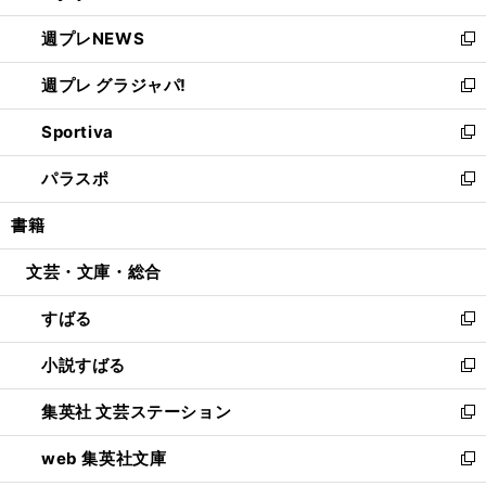
開
ウ
ン
し
週プレNEWS
く
で
ド
い
新
開
ウ
ウ
し
週プレ グラジャパ!
く
で
ィ
い
新
開
ン
ウ
し
Sportiva
く
ド
ィ
い
新
ウ
ン
ウ
し
パラスポ
で
ド
ィ
い
新
開
ウ
ン
ウ
し
書籍
く
で
ド
ィ
い
開
ウ
ン
ウ
文芸・文庫・総合
く
で
ド
ィ
開
ウ
ン
すばる
く
で
ド
新
開
ウ
し
小説すばる
く
で
い
新
開
ウ
し
集英社 文芸ステーション
く
ィ
い
新
ン
ウ
し
web 集英社文庫
ド
ィ
い
新
ウ
ン
ウ
し