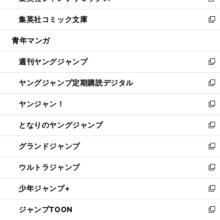
新
開
ウ
ン
ウ
し
集英社コミック文庫
く
で
ド
ィ
い
新
開
ウ
ン
ウ
し
青年マンガ
く
で
ド
ィ
い
開
ウ
ン
ウ
週刊ヤングジャンプ
く
で
ド
ィ
新
開
ウ
ン
し
ヤングジャンプ定期購読デジタル
く
で
ド
い
新
開
ウ
ウ
し
ヤンジャン！
く
で
ィ
い
新
開
ン
ウ
し
となりのヤングジャンプ
く
ド
ィ
い
新
ウ
ン
ウ
し
グランドジャンプ
で
ド
ィ
い
新
開
ウ
ン
ウ
し
ウルトラジャンプ
く
で
ド
ィ
い
新
開
ウ
ン
ウ
し
少年ジャンプ+
く
で
ド
ィ
い
新
開
ウ
ン
ウ
し
ジャンプTOON
く
で
ド
ィ
い
新
開