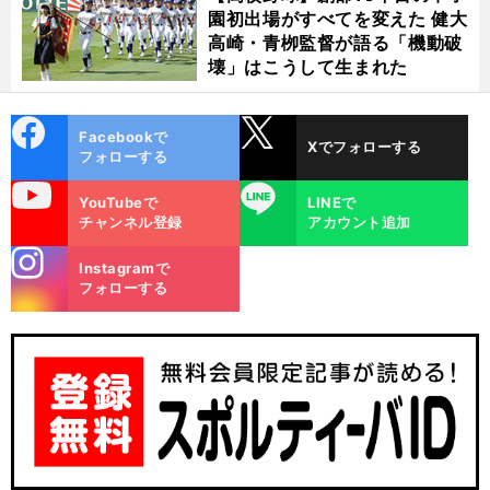
園初出場がすべてを変えた 健大
高崎・青栁監督が語る「機動破
壊」はこうして生まれた
cebo
X
Facebookで
Xでフォローする
ok
フォローする
uTube
LINE
YouTubeで
LINEで
チャンネル登録
アカウント追加
現
」
、
使
」
stagra
前
Instagramで
へ
m
フォローする