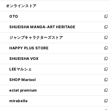
開
ン
ウ
オンラインストア
く
ド
ィ
ウ
ン
OTO
で
ド
新
開
ウ
し
SHUEISHA MANGA-ART HERITAGE
く
で
い
新
開
ウ
し
ジャンプキャラクターズストア
く
ィ
い
新
ン
ウ
し
HAPPY PLUS STORE
ド
ィ
い
新
ウ
ン
ウ
し
SHUEISHA VOX
で
ド
ィ
い
新
開
ウ
ン
ウ
し
LEEマルシェ
く
で
ド
ィ
い
新
開
ウ
ン
ウ
し
SHOP Marisol
く
で
ド
ィ
い
新
開
ウ
ン
ウ
し
eclat premium
く
で
ド
ィ
い
新
開
ウ
ン
ウ
し
mirabella
く
で
ド
ィ
い
新
開
ウ
ン
ウ
し