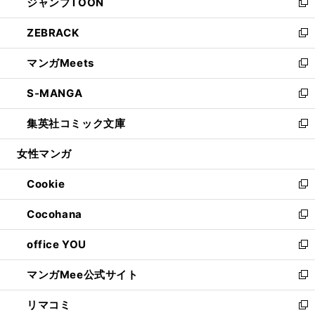
ジャンプTOON
く
で
ド
ィ
い
新
開
ウ
ン
ウ
し
ZEBRACK
く
で
ド
ィ
い
新
開
ウ
ン
ウ
し
マンガMeets
く
で
ド
ィ
い
新
開
ウ
ン
ウ
し
S-MANGA
く
で
ド
ィ
い
新
開
ウ
ン
ウ
し
集英社コミック文庫
く
で
ド
ィ
い
新
開
ウ
ン
ウ
し
女性マンガ
く
で
ド
ィ
い
開
ウ
ン
ウ
Cookie
く
で
ド
ィ
新
開
ウ
ン
し
Cocohana
く
で
ド
い
新
開
ウ
ウ
し
office YOU
く
で
ィ
い
新
開
ン
ウ
し
マンガMee公式サイト
く
ド
ィ
い
新
ウ
ン
ウ
し
リマコミ
で
ド
ィ
い
新