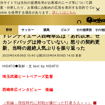
当サイトでは当社の提携先等がお客様のニーズ等について調
査・分析したり、お客様にお勧めの広告を表⽰する⽬的で Co
閉じ
okie を使⽤する場合があります。
詳しくはこちら
る
マイペ
web Sportiva (webスポルティーバ)
検索
メニュ
we
ー
野球の記事一覧
プロ野球
トレンディエース西崎幸
b
ジ
野球
サッカー
競馬
ゴルフ
その他球技
その他
ス
トレンディエース西崎幸広は「あれ以来、セ
ポ
カンドバッグは持っていない」怒りの契約更
ル
新、当時の超絶人気ぶりを振り返った
テ
ィ
2023年04月06日 10:40 公開
2023年04月06日 14:52 更新
ー
バ
HISATO●取材・文 text by HISATO
埼玉武蔵ヒートベアーズ監督
西崎幸広インタビュー 後編
（前編：現役時代に対戦が嫌だった打者５人＞＞）