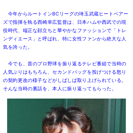
今年からルートインBCリーグの埼玉武蔵ヒートベアー
ズで指揮を執る西崎幸広監督は、日本ハムや西武での現
役時代、端正な顔立ちと華やかなファッションで「トレ
ンディエース」と呼ばれ、特に女性ファンから絶大な人
気を誇った。
今でも、昔のプロ野球を振り返るテレビ番組で当時の
人気ぶりはもちろん、セカンドバッグを投げつける怒り
の契約更改の様子などがしばしば取り上げられている。
そんな当時の裏話を、本人に振り返ってもらった。