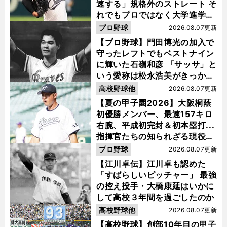
速する」規格外のストレート そ
れでもプロではなく大学進学を
選ぶ理由
プロ野球
2026.08.07更新
【プロ野球】門田博光の加入で
守ったレフトでもベストナイン
に輝いた石嶺和彦 「サッサ」と
いう愛称は松永浩美がきっか
け？
高校野球他
2026.08.07更新
【夏の甲子園2026】大阪桐蔭
初優勝メンバー、最速157キロ
右腕、平成初完封＆初本塁打...
指揮官たちの知られざる現役時
代
プロ野球
2026.08.07更新
【江川卓伝】江川卓も認めた
「すばらしいピッチャー」 最強
の控え投手・大橋康延はいかに
して高校３年間を過ごしたのか
高校野球他
2026.08.07更新
【高校野球】創部10年目の甲子