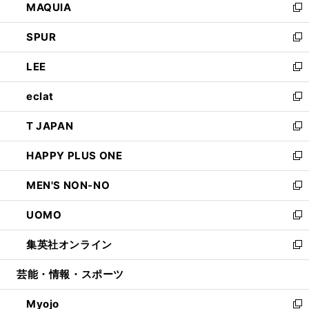
MAQUIA
ド
ィ
い
新
ウ
ン
ウ
し
SPUR
で
ド
ィ
い
新
開
ウ
ン
ウ
し
LEE
く
で
ド
ィ
い
新
開
ウ
ン
ウ
し
eclat
く
で
ド
ィ
い
新
開
ウ
ン
ウ
し
T JAPAN
く
で
ド
ィ
い
新
開
ウ
ン
ウ
し
HAPPY PLUS ONE
く
で
ド
ィ
い
新
開
ウ
ン
ウ
し
MEN'S NON-NO
く
で
ド
ィ
い
新
開
ウ
ン
ウ
し
UOMO
く
で
ド
ィ
い
新
開
ウ
ン
ウ
し
集英社オンライン
く
で
ド
ィ
い
新
開
ウ
ン
ウ
し
芸能・情報・スポーツ
く
で
ド
ィ
い
開
ウ
ン
ウ
Myojo
く
で
ド
ィ
新