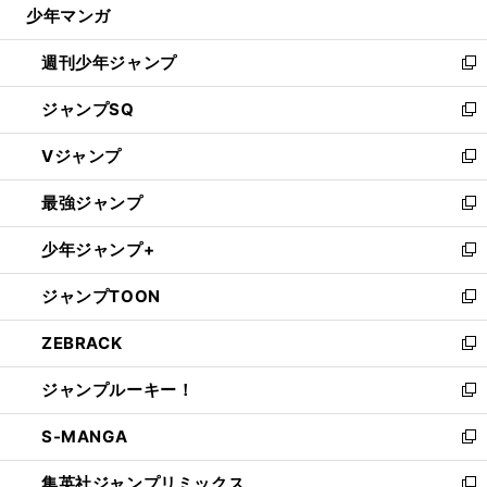
じ
少年マンガ
で
る
開
週刊少年ジャンプ
く
新
し
ジャンプSQ
い
新
ウ
し
Vジャンプ
ィ
い
新
ン
ウ
し
最強ジャンプ
ド
ィ
い
新
ウ
ン
ウ
し
少年ジャンプ+
で
ド
ィ
い
新
開
ウ
ン
ウ
し
ジャンプTOON
く
で
ド
ィ
い
新
開
ウ
ン
ウ
し
ZEBRACK
く
で
ド
ィ
い
新
開
ウ
ン
ウ
し
ジャンプルーキー！
く
で
ド
ィ
い
新
開
ウ
ン
ウ
し
S-MANGA
く
で
ド
ィ
い
新
開
ウ
ン
ウ
し
集英社ジャンプリミックス
く
で
ド
ィ
い