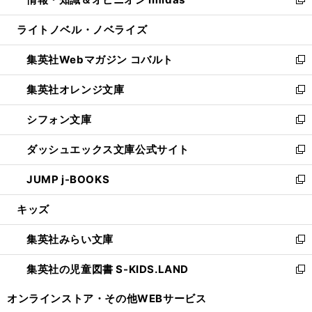
ド
ィ
い
新
開
ウ
ン
ウ
し
ライトノベル・ノベライズ
く
で
ド
ィ
い
開
ウ
ン
ウ
集英社Webマガジン コバルト
く
で
ド
ィ
新
開
ウ
ン
し
集英社オレンジ文庫
く
で
ド
い
新
開
ウ
ウ
し
シフォン文庫
く
で
ィ
い
新
開
ン
ウ
し
ダッシュエックス文庫公式サイト
く
ド
ィ
い
新
ウ
ン
ウ
し
JUMP j-BOOKS
で
ド
ィ
い
新
開
ウ
ン
ウ
し
キッズ
く
で
ド
ィ
い
開
ウ
ン
ウ
集英社みらい文庫
く
で
ド
ィ
新
開
ウ
ン
し
集英社の児童図書 S-KIDS.LAND
く
で
ド
い
新
開
ウ
ウ
し
オンラインストア・
その他WEBサービス
く
で
ィ
い