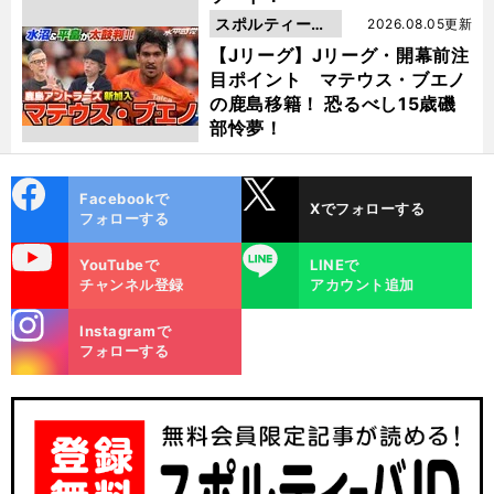
スポルティーバ
2026.08.05更新
動画
【Jリーグ】Jリーグ・開幕前注
目ポイント マテウス・ブエノ
の鹿島移籍！ 恐るべし15歳磯
部怜夢！
cebo
X
Facebookで
Xでフォローする
ok
フォローする
uTube
LINE
YouTubeで
LINEで
チャンネル登録
アカウント追加
stagra
Instagramで
m
フォローする