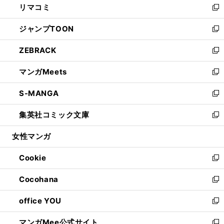
リマコミ
で
ド
ィ
い
新
開
ウ
ン
ウ
し
ジャンプTOON
く
で
ド
ィ
い
新
開
ウ
ン
ウ
し
ZEBRACK
く
で
ド
ィ
い
新
開
ウ
ン
ウ
し
マンガMeets
く
で
ド
ィ
い
新
開
ウ
ン
ウ
し
S-MANGA
く
で
ド
ィ
い
新
開
ウ
ン
ウ
し
集英社コミック文庫
く
で
ド
ィ
い
新
開
ウ
ン
ウ
し
女性マンガ
く
で
ド
ィ
い
開
ウ
ン
ウ
Cookie
く
で
ド
ィ
新
開
ウ
ン
し
Cocohana
く
で
ド
い
新
開
ウ
ウ
し
office YOU
く
で
ィ
い
新
開
ン
ウ
し
マンガMee公式サイト
く
ド
ィ
い