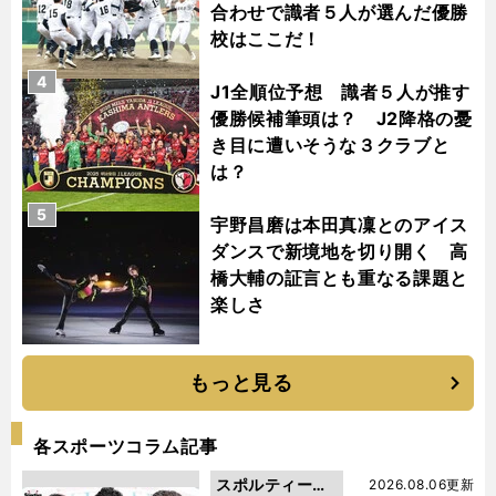
合わせで識者５人が選んだ優勝
校はここだ！
4
J1全順位予想 識者５人が推す
優勝候補筆頭は？ J2降格の憂
き目に遭いそうな３クラブと
は？
5
宇野昌磨は本田真凜とのアイス
ダンスで新境地を切り開く 高
橋大輔の証言とも重なる課題と
楽しさ
もっと見る
各スポーツコラム記事
スポルティーバ
2026.08.06更新