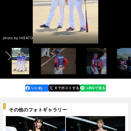
記事前編：現役時代に対戦が嫌だった打者５人＞＞
後編記事：「あれ以来、セカンドバッグは持っていない」怒りの契約更
前へ
新、当時の超絶人気ぶりを振り返った＞＞
photo by HISATO
いいね
Xでポストする
LINEで送る
line
faceboo
x
k
その他のフォトギャラリー