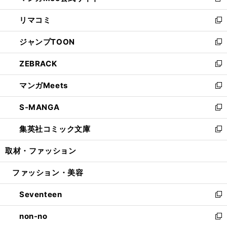
新
ウ
ン
ウ
し
リマコミ
で
ド
ィ
い
新
開
ウ
ン
ウ
し
ジャンプTOON
く
で
ド
ィ
い
新
開
ウ
ン
ウ
し
ZEBRACK
く
で
ド
ィ
い
新
開
ウ
ン
ウ
し
マンガMeets
く
で
ド
ィ
い
新
開
ウ
ン
ウ
し
S-MANGA
く
で
ド
ィ
い
新
開
ウ
ン
ウ
し
集英社コミック文庫
く
で
ド
ィ
い
新
開
ウ
ン
ウ
し
取材・ファッション
く
で
ド
ィ
い
開
ウ
ン
ウ
ファッション・美容
く
で
ド
ィ
開
ウ
ン
Seventeen
く
で
ド
新
開
ウ
し
non-no
く
で
い
新
開