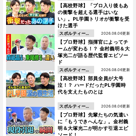
動画
【高校野球】「プロ入り後もあ
の衝撃を超える選手はいな
い」。PL学園トリオが衝撃を受
けた選手
スポルティーバ
2026.08.06更新
動画
【プロ野球】指揮官によってチ
ームが変わる！？ 金村義明＆大
塚光二が語る歴代監督エピソー
ド
スポルティーバ
2026.08.06更新
動画
【高校野球】部員全員が大号
泣！？ ハードだったPL学園時
代を支えたものとは
スポルティーバ
2026.08.06更新
動画
【プロ野球】先輩たちの気遣い
に「もうできへんな」。金村義
明＆大塚光二が明かす引退エピ
ソード！