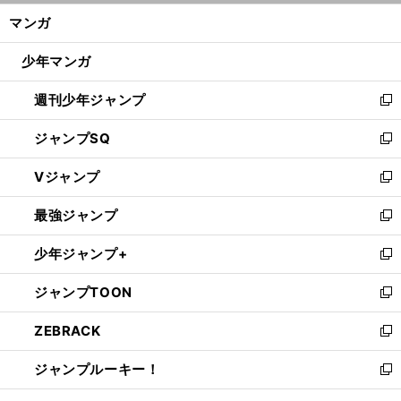
ン
く/
マンガ
ド
閉
ウ
じ
少年マンガ
で
る
開
週刊少年ジャンプ
く
新
し
ジャンプSQ
い
新
ウ
し
Vジャンプ
ィ
い
新
ン
ウ
し
最強ジャンプ
ド
ィ
い
新
ウ
ン
ウ
し
少年ジャンプ+
で
ド
ィ
い
新
開
ウ
ン
ウ
し
ジャンプTOON
く
で
ド
ィ
い
新
開
ウ
ン
ウ
し
ZEBRACK
く
で
ド
ィ
い
新
開
ウ
ン
ウ
し
ジャンプルーキー！
く
で
ド
ィ
い
新
開
ウ
ン
ウ
し