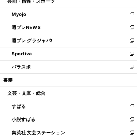
芸能・情報・スポーツ
く
で
ド
ィ
い
開
ウ
ン
ウ
Myojo
く
で
ド
ィ
新
開
ウ
ン
し
週プレNEWS
く
で
ド
い
新
開
ウ
ウ
し
週プレ グラジャパ!
く
で
ィ
い
新
開
ン
ウ
し
Sportiva
く
ド
ィ
い
新
ウ
ン
ウ
し
パラスポ
で
ド
ィ
い
新
開
ウ
ン
ウ
し
書籍
く
で
ド
ィ
い
開
ウ
ン
ウ
文芸・文庫・総合
く
で
ド
ィ
開
ウ
ン
すばる
く
で
ド
新
開
ウ
し
小説すばる
く
で
い
新
開
ウ
し
集英社 文芸ステーション
く
ィ
い
新