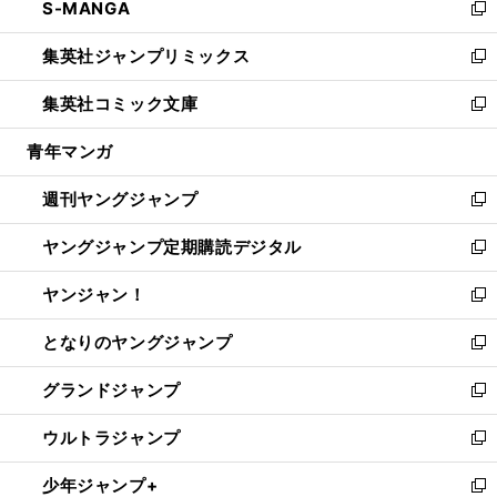
S-MANGA
く
で
ド
ィ
い
新
開
ウ
ン
ウ
し
集英社ジャンプリミックス
く
で
ド
ィ
い
新
開
ウ
ン
ウ
し
集英社コミック文庫
く
で
ド
ィ
い
新
開
ウ
ン
ウ
し
青年マンガ
く
で
ド
ィ
い
開
ウ
ン
ウ
週刊ヤングジャンプ
く
で
ド
ィ
新
開
ウ
ン
し
ヤングジャンプ定期購読デジタル
く
で
ド
い
新
開
ウ
ウ
し
ヤンジャン！
く
で
ィ
い
新
開
ン
ウ
し
となりのヤングジャンプ
く
ド
ィ
い
新
ウ
ン
ウ
し
グランドジャンプ
で
ド
ィ
い
新
開
ウ
ン
ウ
し
ウルトラジャンプ
く
で
ド
ィ
い
新
開
ウ
ン
ウ
し
少年ジャンプ+
く
で
ド
ィ
い
新