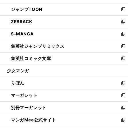
開
ウ
ン
ウ
し
ジャンプTOON
く
で
ド
ィ
い
新
開
ウ
ン
ウ
し
ZEBRACK
く
で
ド
ィ
い
新
開
ウ
ン
ウ
し
S-MANGA
く
で
ド
ィ
い
新
開
ウ
ン
ウ
し
集英社ジャンプリミックス
く
で
ド
ィ
い
新
開
ウ
ン
ウ
し
集英社コミック文庫
く
で
ド
ィ
い
新
開
ウ
ン
ウ
し
少女マンガ
く
で
ド
ィ
い
開
ウ
ン
ウ
りぼん
く
で
ド
ィ
新
開
ウ
ン
し
マーガレット
く
で
ド
い
新
開
ウ
ウ
し
別冊マーガレット
く
で
ィ
い
新
開
ン
ウ
し
マンガMee公式サイト
く
ド
ィ
い
新
ウ
ン
ウ
し