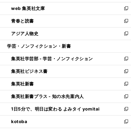
ン
ウ
し
web 集英社文庫
ド
ィ
い
新
ウ
ン
ウ
し
青春と読書
で
ド
ィ
い
新
開
ウ
ン
ウ
し
アジア人物史
く
で
ド
ィ
い
新
開
ウ
ン
ウ
し
学芸・ノンフィクション・新書
く
で
ド
ィ
い
開
ウ
ン
ウ
集英社学芸部 - 学芸・ノンフィクション
く
で
ド
ィ
新
開
ウ
ン
し
集英社ビジネス書
く
で
ド
い
新
開
ウ
ウ
し
集英社新書
く
で
ィ
い
新
開
ン
ウ
し
集英社新書プラス - 知の水先案内人
く
ド
ィ
い
新
ウ
ン
ウ
し
1日5分で、明日は変わる よみタイ yomitai
で
ド
ィ
い
新
開
ウ
ン
ウ
し
kotoba
く
で
ド
ィ
い
新
開
ウ
ン
ウ
し