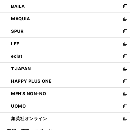
ウ
し
BAILA
く
ィ
い
新
ン
ウ
し
MAQUIA
ド
ィ
い
新
ウ
ン
ウ
し
SPUR
で
ド
ィ
い
新
開
ウ
ン
ウ
し
LEE
く
で
ド
ィ
い
新
開
ウ
ン
ウ
し
eclat
く
で
ド
ィ
い
新
開
ウ
ン
ウ
し
T JAPAN
く
で
ド
ィ
い
新
開
ウ
ン
ウ
し
HAPPY PLUS ONE
く
で
ド
ィ
い
新
開
ウ
ン
ウ
し
MEN'S NON-NO
く
で
ド
ィ
い
新
開
ウ
ン
ウ
し
UOMO
く
で
ド
ィ
い
新
開
ウ
ン
ウ
し
集英社オンライン
く
で
ド
ィ
い
新
開
ウ
ン
ウ
し