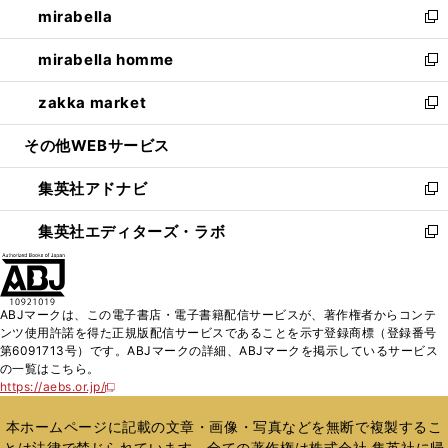
mirabella
く
で
ド
ィ
い
新
開
ウ
ン
ウ
し
mirabella homme
く
で
ド
ィ
い
新
開
ウ
ン
ウ
し
zakka market
く
で
ド
ィ
い
新
開
ウ
ン
ウ
し
その他WEBサービス
く
で
ド
ィ
い
開
ウ
ン
ウ
集英社アドナビ
く
で
ド
ィ
新
開
ウ
ン
し
集英社エディターズ・ラボ
く
で
ド
い
新
開
ウ
ウ
し
く
で
ィ
い
開
ン
ウ
ABJマークは、この電子書店・電子書籍配信サービスが、著作権者からコンテ
く
ド
ィ
ンツ使用許諾を得た正規版配信サービスであることを示す登録商標（登録番号
ウ
ン
第6091713号）です。ABJマークの詳細、ABJマークを掲示しているサービス
で
ド
の一覧はこちら。
開
ウ
https://aebs.or.jp/
新
く
で
し
い
開
本ホームページに記載の文章・画像・写真などを無断で複製するこ
ウ
く
とは法律で禁じられています。全ての著作権は株式会社 集英社に帰