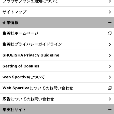
ブラウザプッシュ通知について
サイトマップ
企業情報
開
く/
集英社ホームページ
新
閉
し
じ
集英社プライバシーガイドライン
い
る
ウ
SHUEISHA Privacy Guideline
ィ
ン
Setting of Cookies
ド
ウ
web Sportivaについて
で
開
Web Sportivaについてのお問い合わせ
く
新
し
広告についてのお問い合わせ
い
ウ
集英社サイト
ィ
開