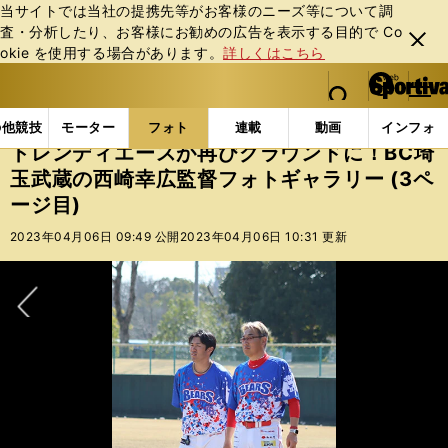
当サイトでは当社の提携先等がお客様のニーズ等について調
査・分析したり、お客様にお勧めの広告を表⽰する⽬的で Co
閉じ
okie を使⽤する場合があります。
詳しくはこちら
る
マイペ
web Sportiva (webスポルティーバ)
検索
メニュ
we
ー
フォトギャラリー
コラムフォト
トレンディエースが
b
ジ
の他競技
モーター
フォト
連載
動画
インフォ
ス
トレンディエースが再びグラウンドに！BC埼
ポ
玉武蔵の西崎幸広監督フォトギャラリー (3ペ
ル
ージ目)
テ
ィ
2023年04月06日 09:49 公開
2023年04月06日 10:31 更新
ー
バ
次へ