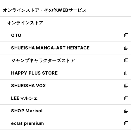
開
ウ
ウ
し
オンラインストア・
その他WEBサービス
く
で
ィ
い
開
ン
ウ
オンラインストア
く
ド
ィ
ウ
ン
OTO
で
ド
新
開
ウ
し
SHUEISHA MANGA-ART HERITAGE
く
で
い
新
開
ウ
し
ジャンプキャラクターズストア
く
ィ
い
新
ン
ウ
し
HAPPY PLUS STORE
ド
ィ
い
新
ウ
ン
ウ
し
SHUEISHA VOX
で
ド
ィ
い
新
開
ウ
ン
ウ
し
LEEマルシェ
く
で
ド
ィ
い
新
開
ウ
ン
ウ
し
SHOP Marisol
く
で
ド
ィ
い
新
開
ウ
ン
ウ
し
eclat premium
く
で
ド
ィ
い
新
開
ウ
ン
ウ
し