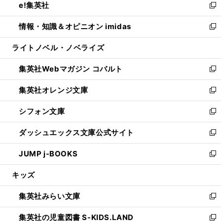
e!集英社
く
で
ド
ィ
い
新
開
ウ
ン
ウ
し
情報・知識＆オピニオン imidas
く
で
ド
ィ
い
新
開
ウ
ン
ウ
し
ライトノベル・ノベライズ
く
で
ド
ィ
い
開
ウ
ン
ウ
集英社Webマガジン コバルト
く
で
ド
ィ
新
開
ウ
ン
し
集英社オレンジ文庫
く
で
ド
い
新
開
ウ
ウ
し
シフォン文庫
く
で
ィ
い
新
開
ン
ウ
し
ダッシュエックス文庫公式サイト
く
ド
ィ
い
新
ウ
ン
ウ
し
JUMP j-BOOKS
で
ド
ィ
い
新
開
ウ
ン
ウ
し
キッズ
く
で
ド
ィ
い
開
ウ
ン
ウ
集英社みらい文庫
く
で
ド
ィ
新
開
ウ
ン
し
集英社の児童図書 S-KIDS.LAND
く
で
ド
い
新