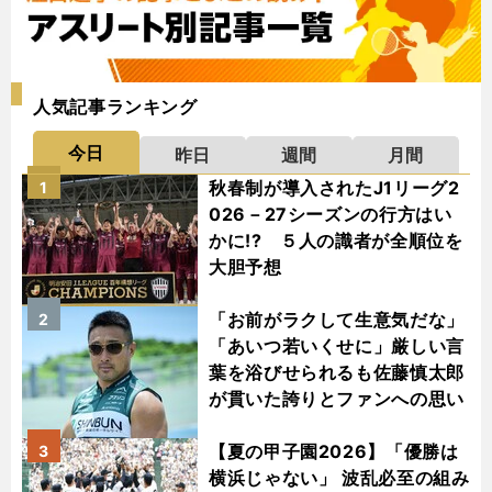
人気記事ランキング
今日
昨日
週間
月間
秋春制が導入されたJ1リーグ2
1
026－27シーズンの行方はい
かに!? ５人の識者が全順位を
大胆予想
「お前がラクして生意気だな」
2
「あいつ若いくせに」厳しい言
葉を浴びせられるも佐藤慎太郎
が貫いた誇りとファンへの思い
【夏の甲子園2026】「優勝は
3
横浜じゃない」 波乱必至の組み