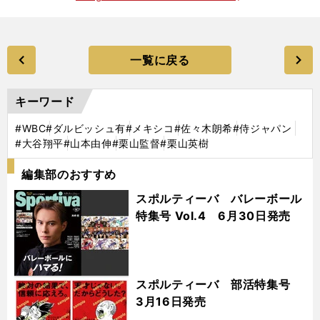
一覧に戻る
キーワード
#WBC
#ダルビッシュ有
#メキシコ
#佐々木朗希
#侍ジャパン
#大谷翔平
#山本由伸
#栗山監督
#栗山英樹
編集部のおすすめ
スポルティーバ バレーボール
特集号 Vol.4 6月30日発売
スポルティーバ 部活特集号
3月16日発売