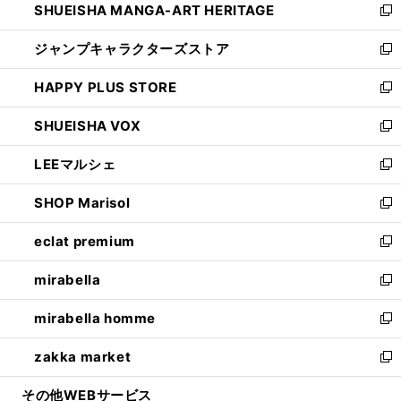
SHUEISHA MANGA-ART HERITAGE
く
で
い
新
開
ウ
し
ジャンプキャラクターズストア
く
ィ
い
新
ン
ウ
し
HAPPY PLUS STORE
ド
ィ
い
新
ウ
ン
ウ
し
SHUEISHA VOX
で
ド
ィ
い
新
開
ウ
ン
ウ
し
LEEマルシェ
く
で
ド
ィ
い
新
開
ウ
ン
ウ
し
SHOP Marisol
く
で
ド
ィ
い
新
開
ウ
ン
ウ
し
eclat premium
く
で
ド
ィ
い
新
開
ウ
ン
ウ
し
mirabella
く
で
ド
ィ
い
新
開
ウ
ン
ウ
し
mirabella homme
く
で
ド
ィ
い
新
開
ウ
ン
ウ
し
zakka market
く
で
ド
ィ
い
新
開
ウ
ン
ウ
し
その他WEBサービス
く
で
ド
ィ
い