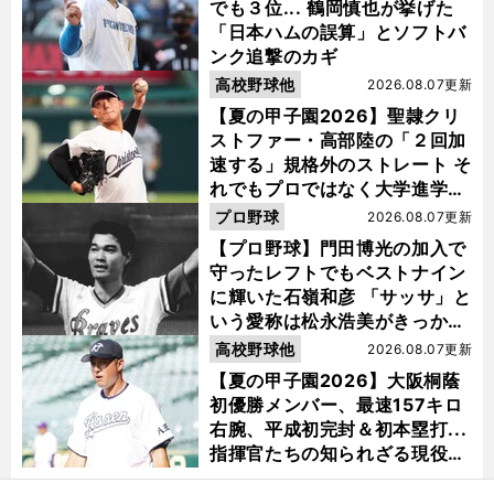
でも３位... 鶴岡慎也が挙げた
「日本ハムの誤算」とソフトバ
ンク追撃のカギ
高校野球他
2026.08.07更新
【夏の甲子園2026】聖隷クリ
ストファー・高部陸の「２回加
速する」規格外のストレート そ
れでもプロではなく大学進学を
選ぶ理由
プロ野球
2026.08.07更新
【プロ野球】門田博光の加入で
守ったレフトでもベストナイン
に輝いた石嶺和彦 「サッサ」と
いう愛称は松永浩美がきっか
け？
高校野球他
2026.08.07更新
【夏の甲子園2026】大阪桐蔭
初優勝メンバー、最速157キロ
右腕、平成初完封＆初本塁打...
指揮官たちの知られざる現役時
代