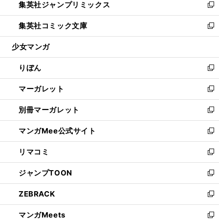
集英社ジャンプリミックス
く
で
ド
ィ
い
新
開
ウ
ン
ウ
し
集英社コミック文庫
く
で
ド
ィ
い
新
開
ウ
ン
ウ
し
少女マンガ
く
で
ド
ィ
い
開
ウ
ン
ウ
りぼん
く
で
ド
ィ
新
開
ウ
ン
し
マーガレット
く
で
ド
い
新
開
ウ
ウ
し
別冊マーガレット
く
で
ィ
い
新
開
ン
ウ
し
マンガMee公式サイト
く
ド
ィ
い
新
ウ
ン
ウ
し
リマコミ
で
ド
ィ
い
新
開
ウ
ン
ウ
し
ジャンプTOON
く
で
ド
ィ
い
新
開
ウ
ン
ウ
し
ZEBRACK
く
で
ド
ィ
い
新
開
ウ
ン
ウ
し
マンガMeets
く
で
ド
ィ
い
新