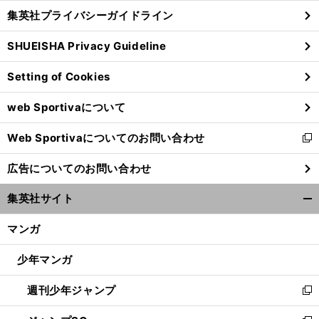
し
じ
集英社プライバシーガイドライン
い
る
ウ
SHUEISHA Privacy Guideline
ィ
ン
Setting of Cookies
ド
ウ
web Sportivaについて
で
開
Web Sportivaについてのお問い合わせ
く
新
し
広告についてのお問い合わせ
い
ウ
集英社サイト
ィ
開
ン
く/
マンガ
ド
閉
ウ
じ
少年マンガ
で
る
開
週刊少年ジャンプ
く
新
し