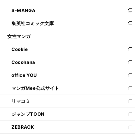
開
ウ
ン
ウ
し
S-MANGA
く
で
ド
ィ
い
新
開
ウ
ン
ウ
し
集英社コミック文庫
く
で
ド
ィ
い
新
開
ウ
ン
ウ
し
女性マンガ
く
で
ド
ィ
い
開
ウ
ン
ウ
Cookie
く
で
ド
ィ
新
開
ウ
ン
し
Cocohana
く
で
ド
い
新
開
ウ
ウ
し
office YOU
く
で
ィ
い
新
開
ン
ウ
し
マンガMee公式サイト
く
ド
ィ
い
新
ウ
ン
ウ
し
リマコミ
で
ド
ィ
い
新
開
ウ
ン
ウ
し
ジャンプTOON
く
で
ド
ィ
い
新
開
ウ
ン
ウ
し
ZEBRACK
く
で
ド
ィ
い
新
開
ウ
ン
ウ
し