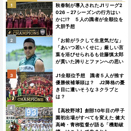
秋春制が導入されたJ1リーグ2
1
026－27シーズンの行方はい
かに!? ５人の識者が全順位を
大胆予想
「お前がラクして生意気だな」
2
「あいつ若いくせに」厳しい言
葉を浴びせられるも佐藤慎太郎
が貫いた誇りとファンへの思い
J1全順位予想 識者５人が推す
3
優勝候補筆頭は？ J2降格の憂
き目に遭いそうな３クラブと
は？
4
【高校野球】創部10年目の甲子
園初出場がすべてを変えた 健大
高崎・青栁監督が語る「機動破