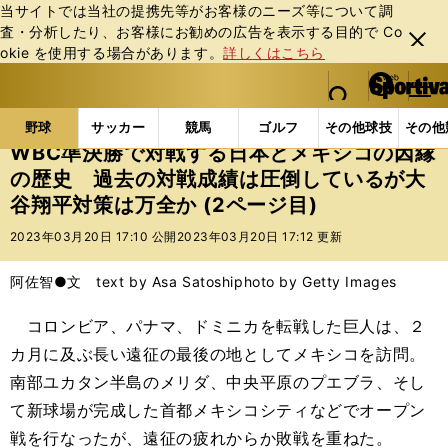
当サイトでは当社の提携先等がお客様のニーズ等について調
査・分析したり、お客様にお勧めの広告を表⽰する⽬的で Co
閉じ
okie を使⽤する場合があります。
詳しくはこちら
る
マイペ
web Sportiva (webスポルティーバ)
検索
メニュ
we
ー
野球の記事一覧
プロ野球
WBC準決勝で対戦する
b
ジ
野球
サッカー
競馬
ゴルフ
その他球技
その他
ス
WBC準決勝で対戦する日本とメキシコの因縁
ポ
の歴史 過去の対戦成績は圧倒しているが大
ル
谷翔平対策は万全か (2ページ目)
テ
ィ
2023年03月20日 17:10 公開
2023年03月20日 17:12 更新
ー
バ
阿佐智●文 text by Asa Satoshi
photo by Getty Images
コロンビア、パナマ、ドミニカを転戦した巨人は、２
カ月に及ぶ長い遠征の最後の地としてメキシコを訪問。
南部ユカタン半島のメリダ、中央平原のプエブラ、そし
て新球場が完成した首都メキシコシティなどでオープン
戦を行なったが、遠征の疲れからか敗戦を重ねた。