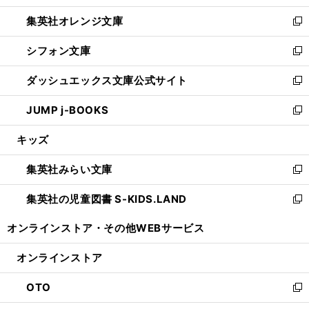
開
ウ
ン
し
集英社オレンジ文庫
く
で
ド
い
新
開
ウ
ウ
し
シフォン文庫
く
で
ィ
い
新
開
ン
ウ
し
ダッシュエックス文庫公式サイト
く
ド
ィ
い
新
ウ
ン
ウ
し
JUMP j-BOOKS
で
ド
ィ
い
新
開
ウ
ン
ウ
し
キッズ
く
で
ド
ィ
い
開
ウ
ン
ウ
集英社みらい文庫
く
で
ド
ィ
新
開
ウ
ン
し
集英社の児童図書 S-KIDS.LAND
く
で
ド
い
新
開
ウ
ウ
し
オンラインストア・
その他WEBサービス
く
で
ィ
い
開
ン
ウ
オンラインストア
く
ド
ィ
ウ
ン
OTO
で
ド
新
開
ウ
し