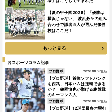
壊」はこうして生まれた
5
【夏の甲子園2026】「優勝は
横浜じゃない」 波乱必至の組み
合わせで識者５人が選んだ優勝
校はここだ！
もっと見る
各スポーツコラム記事
プロ野球
2026.08.07更新
【プロ野球】首位ソフトバンク
を西武、日本ハムは逆転できる
か？ 鶴岡慎也が挙げる終盤戦
のキーマン３人
プロ野球
2026.08.07更新
【プロ野球】12球団最多本塁打