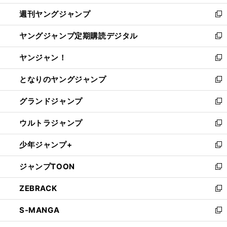
開
ウ
ン
ウ
週刊ヤングジャンプ
く
で
ド
ィ
新
開
ウ
ン
し
ヤングジャンプ定期購読デジタル
く
で
ド
い
新
開
ウ
ウ
し
ヤンジャン！
く
で
ィ
い
新
開
ン
ウ
し
となりのヤングジャンプ
く
ド
ィ
い
新
ウ
ン
ウ
し
グランドジャンプ
で
ド
ィ
い
新
開
ウ
ン
ウ
し
ウルトラジャンプ
く
で
ド
ィ
い
新
開
ウ
ン
ウ
し
少年ジャンプ+
く
で
ド
ィ
い
新
開
ウ
ン
ウ
し
ジャンプTOON
く
で
ド
ィ
い
新
開
ウ
ン
ウ
し
ZEBRACK
く
で
ド
ィ
い
新
開
ウ
ン
ウ
し
S-MANGA
く
で
ド
ィ
い
新
開
ウ
ン
ウ
し