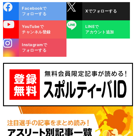
cebo
X
Facebookで
Xでフォローする
ok
フォローする
uTube
LINE
YouTubeで
LINEで
チャンネル登録
アカウント追加
stagra
Instagramで
m
フォローする