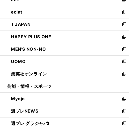
ィ
い
新
開
ウ
ン
ウ
し
eclat
く
で
ド
ィ
い
新
開
ウ
ン
ウ
し
T JAPAN
く
で
ド
ィ
い
新
開
ウ
ン
ウ
し
HAPPY PLUS ONE
く
で
ド
ィ
い
新
開
ウ
ン
ウ
し
MEN'S NON-NO
く
で
ド
ィ
い
新
開
ウ
ン
ウ
し
UOMO
く
で
ド
ィ
い
新
開
ウ
ン
ウ
し
集英社オンライン
く
で
ド
ィ
い
新
開
ウ
ン
ウ
し
芸能・情報・スポーツ
く
で
ド
ィ
い
開
ウ
ン
ウ
Myojo
く
で
ド
ィ
新
開
ウ
ン
し
週プレNEWS
く
で
ド
い
新
開
ウ
ウ
し
週プレ グラジャパ!
く
で
ィ
い
新