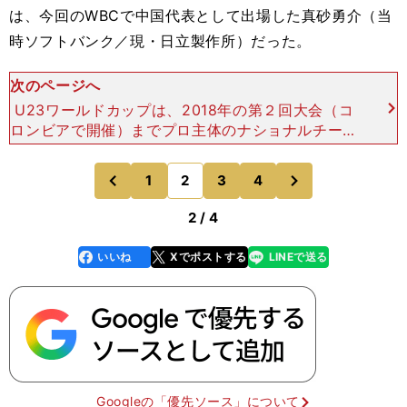
は、今回のWBCで中国代表として出場した真砂勇介（当
時ソフトバンク／現・日立製作所）だった。
次のページへ
U23ワールドカップは、2018年の第２回大会（コ
ロンビアで開催）までプロ主体のナショナルチーム
が送り込まれたが、この大会でもメキシコと２度対
戦。オープニングラウンドで７対２、そして決勝で
次
1
2
3
4
のページへ
のページへ
は２対１で勝
前
2 / 4
いいね
Xでポストする
LINEで送る
line
faceboo
x
k
Googleの「優先ソース」について