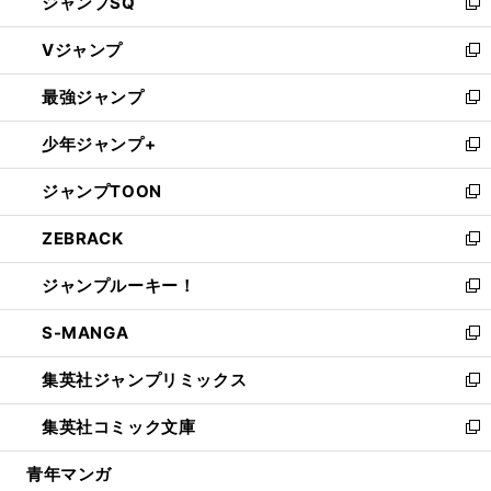
ジャンプSQ
い
新
ウ
し
Vジャンプ
ィ
い
新
ン
ウ
し
最強ジャンプ
ド
ィ
い
新
ウ
ン
ウ
し
少年ジャンプ+
で
ド
ィ
い
新
開
ウ
ン
ウ
し
ジャンプTOON
く
で
ド
ィ
い
新
開
ウ
ン
ウ
し
ZEBRACK
く
で
ド
ィ
い
新
開
ウ
ン
ウ
し
ジャンプルーキー！
く
で
ド
ィ
い
新
開
ウ
ン
ウ
し
S-MANGA
く
で
ド
ィ
い
新
開
ウ
ン
ウ
し
集英社ジャンプリミックス
く
で
ド
ィ
い
新
開
ウ
ン
ウ
し
集英社コミック文庫
く
で
ド
ィ
い
新
開
ウ
ン
ウ
し
青年マンガ
く
で
ド
ィ
い