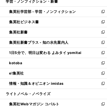
学芸・ノンフィクション・新書
く
で
ド
ィ
い
開
ウ
ン
ウ
集英社学芸部 - 学芸・ノンフィクション
く
で
ド
ィ
新
開
ウ
ン
し
集英社ビジネス書
く
で
ド
い
新
開
ウ
ウ
し
集英社新書
く
で
ィ
い
新
開
ン
ウ
し
集英社新書プラス - 知の水先案内人
く
ド
ィ
い
新
ウ
ン
ウ
し
1日5分で、明日は変わる よみタイ yomitai
で
ド
ィ
い
新
開
ウ
ン
ウ
し
kotoba
く
で
ド
ィ
い
新
開
ウ
ン
ウ
し
e!集英社
く
で
ド
ィ
い
新
開
ウ
ン
ウ
し
情報・知識＆オピニオン imidas
く
で
ド
ィ
い
新
開
ウ
ン
ウ
し
ライトノベル・ノベライズ
く
で
ド
ィ
い
開
ウ
ン
ウ
集英社Webマガジン コバルト
く
で
ド
ィ
新