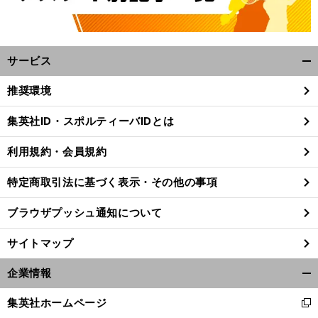
サービス
開
く/
推奨環境
閉
じ
集英社ID・スポルティーバIDとは
る
利用規約・会員規約
特定商取引法に基づく表示・その他の事項
ブラウザプッシュ通知について
サイトマップ
企業情報
開
前
く/
集英社ホームページ
へ
新
閉