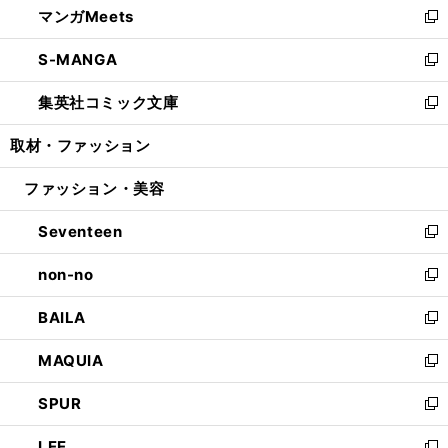
マンガMeets
く
で
ド
ィ
い
新
開
ウ
ン
ウ
し
S-MANGA
く
で
ド
ィ
い
新
開
ウ
ン
ウ
し
集英社コミック文庫
く
で
ド
ィ
い
新
開
ウ
ン
ウ
し
取材・ファッション
く
で
ド
ィ
い
開
ウ
ン
ウ
ファッション・美容
く
で
ド
ィ
開
ウ
ン
Seventeen
く
で
ド
新
開
ウ
し
non-no
く
で
い
新
開
ウ
し
BAILA
く
ィ
い
新
ン
ウ
し
MAQUIA
ド
ィ
い
新
ウ
ン
ウ
し
SPUR
で
ド
ィ
い
新
開
ウ
ン
ウ
し
LEE
く
で
ド