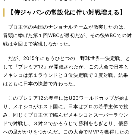
【侍ジャパンの常設化に伴い対戦増える】
プロ主体の両国のナショナルチームが激突したのは、
冒頭に挙げた第１回WBCが最初だが、その後WBCでの対
戦は今回まで実現しなかった。
だが、2015年にもうひとつの「野球世界一決定戦」と
して『プレミア12』が開催されたが、この大会で日本と
メキシコは第１ラウンドと３位決定戦で２度対戦。結果
はともに日本の快勝で終わった。
このプレミア12の翌年にはU23ワールドカップが始ま
り、メキシコがホスト国に。日本はプロの若手主体で挑
み、同じくプロ主体で臨んだメキシコとスーパーラウン
ドで対戦し、３対２でかろうじて勝利をもぎとり、優勝
への足がかりをつかんだ。この大会でMVPを獲得したの