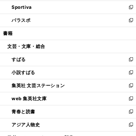
開
ン
ウ
し
Sportiva
く
ド
ィ
い
新
ウ
ン
ウ
し
パラスポ
で
ド
ィ
い
新
開
ウ
ン
ウ
し
書籍
く
で
ド
ィ
い
開
ウ
ン
ウ
文芸・文庫・総合
く
で
ド
ィ
開
ウ
ン
すばる
く
で
ド
新
開
ウ
し
小説すばる
く
で
い
新
開
ウ
し
集英社 文芸ステーション
く
ィ
い
新
ン
ウ
し
web 集英社文庫
ド
ィ
い
新
ウ
ン
ウ
し
青春と読書
で
ド
ィ
い
新
開
ウ
ン
ウ
し
アジア人物史
く
で
ド
ィ
い
新
開
ウ
ン
ウ
し