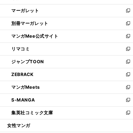
開
ウ
ン
し
マーガレット
く
で
ド
い
新
開
ウ
ウ
し
別冊マーガレット
く
で
ィ
い
新
開
ン
ウ
し
マンガMee公式サイト
く
ド
ィ
い
新
ウ
ン
ウ
し
リマコミ
で
ド
ィ
い
新
開
ウ
ン
ウ
し
ジャンプTOON
く
で
ド
ィ
い
新
開
ウ
ン
ウ
し
ZEBRACK
く
で
ド
ィ
い
新
開
ウ
ン
ウ
し
マンガMeets
く
で
ド
ィ
い
新
開
ウ
ン
ウ
し
S-MANGA
く
で
ド
ィ
い
新
開
ウ
ン
ウ
し
集英社コミック文庫
く
で
ド
ィ
い
新
開
ウ
ン
ウ
し
女性マンガ
く
で
ド
ィ
い
開
ウ
ン
ウ