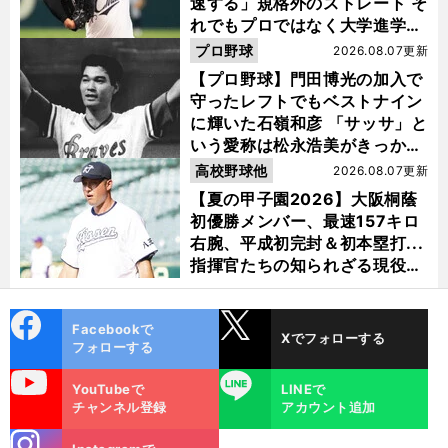
速する」規格外のストレート そ
れでもプロではなく大学進学を
選ぶ理由
プロ野球
2026.08.07更新
【プロ野球】門田博光の加入で
守ったレフトでもベストナイン
に輝いた石嶺和彦 「サッサ」と
いう愛称は松永浩美がきっか
け？
高校野球他
2026.08.07更新
【夏の甲子園2026】大阪桐蔭
初優勝メンバー、最速157キロ
右腕、平成初完封＆初本塁打...
指揮官たちの知られざる現役時
代
cebo
X
Facebookで
Xでフォローする
ok
フォローする
uTube
LINE
YouTubeで
LINEで
チャンネル登録
アカウント追加
stagra