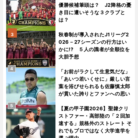
優勝候補筆頭は？ J2降格の憂
き目に遭いそうな３クラブと
は？
秋春制が導入されたJ1リーグ2
3
026－27シーズンの行方はい
かに!? ５人の識者が全順位を
大胆予想
4
「お前がラクして生意気だな」
「あいつ若いくせに」厳しい言
葉を浴びせられるも佐藤慎太郎
が貫いた誇りとファンへの思い
5
【夏の甲子園2026】聖隷クリ
ストファー・高部陸の「２回加
速する」規格外のストレート そ
れでもプロではなく大学進学を