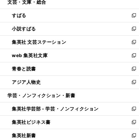
文芸・文庫・総合
く
で
ド
ィ
開
ウ
ン
すばる
く
で
ド
新
開
ウ
し
小説すばる
く
で
い
新
開
ウ
し
集英社 文芸ステーション
く
ィ
い
新
ン
ウ
し
web 集英社文庫
ド
ィ
い
新
ウ
ン
ウ
し
青春と読書
で
ド
ィ
い
新
開
ウ
ン
ウ
し
アジア人物史
く
で
ド
ィ
い
新
開
ウ
ン
ウ
し
学芸・ノンフィクション・新書
く
で
ド
ィ
い
開
ウ
ン
ウ
集英社学芸部 - 学芸・ノンフィクション
く
で
ド
ィ
新
開
ウ
ン
し
集英社ビジネス書
く
で
ド
い
新
開
ウ
ウ
し
集英社新書
く
で
ィ
い
新