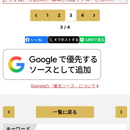
の打席をベンチからどう見ていましたか？篠塚 不
振の時はボール球を空振りしていましたが、あの打
次
1
2
3
4
のページへ
のページへ
席はけっこう球数
前
3 / 4
いいね
Xでポストする
LINEで送る
line
faceboo
x
k
Googleの「優先ソース」について
一覧に戻る
キーワード