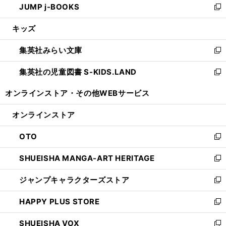
JUMP j-BOOKS
で
ド
ィ
い
新
開
ウ
ン
ウ
し
キッズ
く
で
ド
ィ
い
開
ウ
ン
ウ
集英社みらい文庫
く
で
ド
ィ
新
開
ウ
ン
し
集英社の児童図書 S-KIDS.LAND
く
で
ド
い
新
開
ウ
ウ
し
オンラインストア・
その他WEBサービス
く
で
ィ
い
開
ン
ウ
オンラインストア
く
ド
ィ
ウ
ン
OTO
で
ド
新
開
ウ
し
SHUEISHA MANGA-ART HERITAGE
く
で
い
新
開
ウ
し
ジャンプキャラクターズストア
く
ィ
い
新
ン
ウ
し
HAPPY PLUS STORE
ド
ィ
い
新
ウ
ン
ウ
し
SHUEISHA VOX
で
ド
ィ
い
新