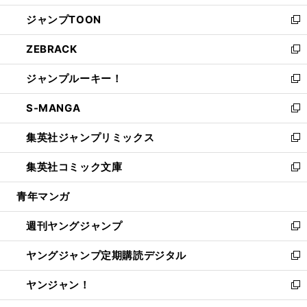
開
ウ
ン
ウ
し
ジャンプTOON
く
で
ド
ィ
い
新
開
ウ
ン
ウ
し
ZEBRACK
く
で
ド
ィ
い
新
開
ウ
ン
ウ
し
ジャンプルーキー！
く
で
ド
ィ
い
新
開
ウ
ン
ウ
し
S-MANGA
く
で
ド
ィ
い
新
開
ウ
ン
ウ
し
集英社ジャンプリミックス
く
で
ド
ィ
い
新
開
ウ
ン
ウ
し
集英社コミック文庫
く
で
ド
ィ
い
新
開
ウ
ン
ウ
し
青年マンガ
く
で
ド
ィ
い
開
ウ
ン
ウ
週刊ヤングジャンプ
く
で
ド
ィ
新
開
ウ
ン
し
ヤングジャンプ定期購読デジタル
く
で
ド
い
新
開
ウ
ウ
し
ヤンジャン！
く
で
ィ
い
新
開
ン
ウ
し