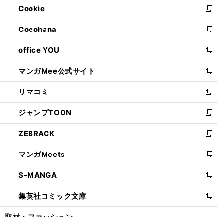
Cookie
く
で
ド
ィ
新
開
ウ
ン
し
Cocohana
く
で
ド
い
新
開
ウ
ウ
し
office YOU
く
で
ィ
い
新
開
ン
ウ
し
マンガMee公式サイト
く
ド
ィ
い
新
ウ
ン
ウ
し
リマコミ
で
ド
ィ
い
新
開
ウ
ン
ウ
し
ジャンプTOON
く
で
ド
ィ
い
新
開
ウ
ン
ウ
し
ZEBRACK
く
で
ド
ィ
い
新
開
ウ
ン
ウ
し
マンガMeets
く
で
ド
ィ
い
新
開
ウ
ン
ウ
し
S-MANGA
く
で
ド
ィ
い
新
開
ウ
ン
ウ
し
集英社コミック文庫
く
で
ド
ィ
い
新
開
ウ
ン
ウ
し
取材・ファッション
く
で