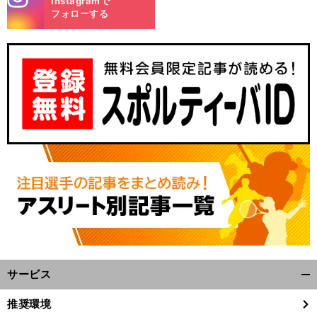
Instagramで
m
フォローする
サービス
開
く/
推奨環境
閉