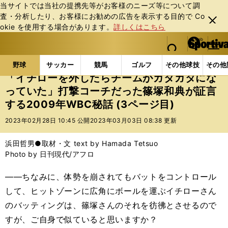
当サイトでは当社の提携先等がお客様のニーズ等について調
査・分析したり、お客様にお勧めの広告を表⽰する⽬的で Co
閉じ
okie を使⽤する場合があります。
詳しくはこちら
る
マイペ
web Sportiva (webスポルティーバ)
検索
メニュ
we
ー
野球の記事一覧
プロ野球
「イチローを外したらチー
b
ジ
野球
サッカー
競馬
ゴルフ
その他球技
その他
ス
「イチローを外したらチームがガタガタにな
ポ
っていた」打撃コーチだった篠塚和典が証言
ル
する2009年WBC秘話 (3ページ目)
テ
ィ
2023年02月28日 10:45 公開
2023年03月03日 08:38 更新
ー
バ
浜田哲男●取材・文 text by Hamada Tetsuo
Photo by 日刊現代/アフロ
――ちなみに、体勢を崩されてもバットをコントロール
して、ヒットゾーンに広角にボールを運ぶイチローさん
のバッティングは、篠塚さんのそれを彷彿とさせるので
すが、ご自身で似ていると思いますか？