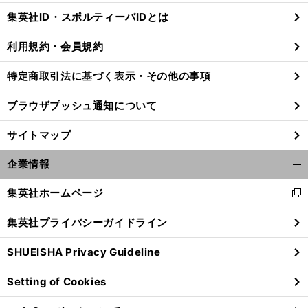
じ
集英社ID・スポルティーバIDとは
る
利用規約・会員規約
特定商取引法に基づく表示・その他の事項
前
へ
ブラウザプッシュ通知について
サイトマップ
企業情報
開
く/
集英社ホームページ
新
閉
し
じ
集英社プライバシーガイドライン
い
る
ウ
SHUEISHA Privacy Guideline
ィ
ン
Setting of Cookies
ド
ウ