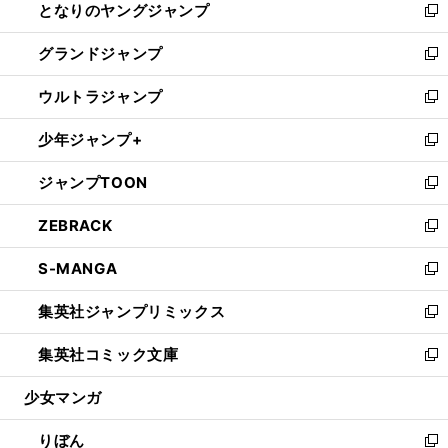
となりのヤングジャンプ
く
ド
ィ
い
新
ウ
ン
ウ
し
グランドジャンプ
で
ド
ィ
い
新
開
ウ
ン
ウ
し
ウルトラジャンプ
く
で
ド
ィ
い
新
開
ウ
ン
ウ
し
少年ジャンプ+
く
で
ド
ィ
い
新
開
ウ
ン
ウ
し
ジャンプTOON
く
で
ド
ィ
い
新
開
ウ
ン
ウ
し
ZEBRACK
く
で
ド
ィ
い
新
開
ウ
ン
ウ
し
S-MANGA
く
で
ド
ィ
い
新
開
ウ
ン
ウ
し
集英社ジャンプリミックス
く
で
ド
ィ
い
新
開
ウ
ン
ウ
し
集英社コミック文庫
く
で
ド
ィ
い
新
開
ウ
ン
ウ
し
少女マンガ
く
で
ド
ィ
い
開
ウ
ン
ウ
りぼん
く
で
ド
ィ
新