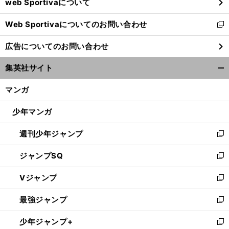
web Sportivaについて
で
開
Web Sportivaについてのお問い合わせ
く
新
し
広告についてのお問い合わせ
い
ウ
集英社サイト
ィ
開
ン
く/
マンガ
ド
閉
ウ
じ
少年マンガ
で
る
開
週刊少年ジャンプ
く
新
し
ジャンプSQ
い
新
ウ
し
Vジャンプ
ィ
い
新
ン
ウ
し
最強ジャンプ
ド
ィ
い
新
ウ
ン
ウ
し
少年ジャンプ+
で
ド
ィ
い
新