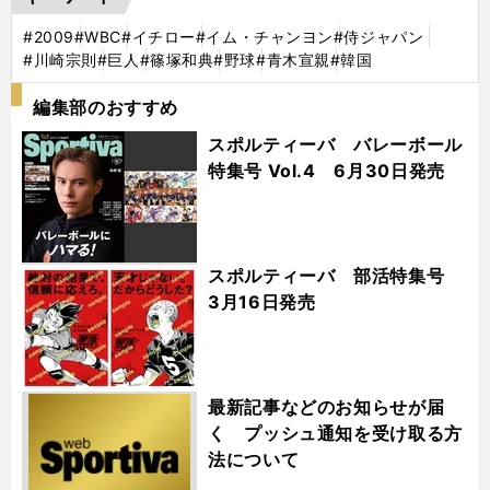
#2009
#WBC
#イチロー
#イム・チャンヨン
#侍ジャパン
#川崎宗則
#巨人
#篠塚和典
#野球
#青木宣親
#韓国
編集部のおすすめ
スポルティーバ バレーボール
特集号 Vol.4 6月30日発売
スポルティーバ 部活特集号
3月16日発売
最新記事などのお知らせが届
く プッシュ通知を受け取る方
法について