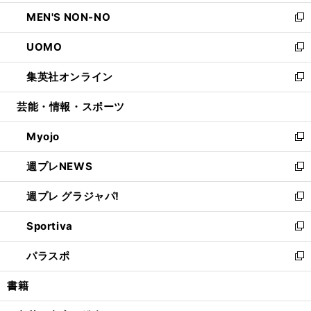
開
ウ
ン
ウ
し
MEN'S NON-NO
く
で
ド
ィ
い
新
開
ウ
ン
ウ
し
UOMO
く
で
ド
ィ
い
新
開
ウ
ン
ウ
し
集英社オンライン
く
で
ド
ィ
い
新
開
ウ
ン
ウ
し
芸能・情報・スポーツ
く
で
ド
ィ
い
開
ウ
ン
ウ
Myojo
く
で
ド
ィ
新
開
ウ
ン
し
週プレNEWS
く
で
ド
い
新
開
ウ
ウ
し
週プレ グラジャパ!
く
で
ィ
い
新
開
ン
ウ
し
Sportiva
く
ド
ィ
い
新
ウ
ン
ウ
し
パラスポ
で
ド
ィ
い
新
開
ウ
ン
ウ
し
書籍
く
で
ド
ィ
い
開
ウ
ン
ウ