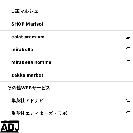
開
ウ
ン
ウ
し
LEEマルシェ
く
で
ド
ィ
い
新
開
ウ
ン
ウ
し
SHOP Marisol
く
で
ド
ィ
い
新
開
ウ
ン
ウ
し
eclat premium
く
で
ド
ィ
い
新
開
ウ
ン
ウ
し
mirabella
く
で
ド
ィ
い
新
開
ウ
ン
ウ
し
mirabella homme
く
で
ド
ィ
い
新
開
ウ
ン
ウ
し
zakka market
く
で
ド
ィ
い
新
開
ウ
ン
ウ
し
その他WEBサービス
く
で
ド
ィ
い
開
ウ
ン
ウ
集英社アドナビ
く
で
ド
ィ
新
開
ウ
ン
し
集英社エディターズ・ラボ
く
で
ド
い
新
開
ウ
ウ
し
く
で
ィ
い
開
ン