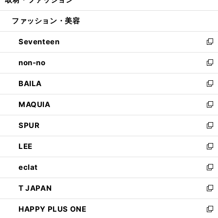
ド
ィ
い
開
ウ
ン
ウ
ファッション・美容
く
で
ド
ィ
開
ウ
ン
Seventeen
く
で
ド
新
開
ウ
し
non-no
く
で
い
新
開
ウ
し
BAILA
く
ィ
い
新
ン
ウ
し
MAQUIA
ド
ィ
い
新
ウ
ン
ウ
し
SPUR
で
ド
ィ
い
新
開
ウ
ン
ウ
し
LEE
く
で
ド
ィ
い
新
開
ウ
ン
ウ
し
eclat
く
で
ド
ィ
い
新
開
ウ
ン
ウ
し
T JAPAN
く
で
ド
ィ
い
新
開
ウ
ン
ウ
し
HAPPY PLUS ONE
く
で
ド
ィ
い
新