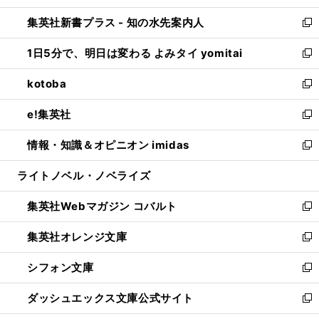
開
ン
ウ
し
集英社新書プラス - 知の水先案内人
く
ド
ィ
い
新
ウ
ン
ウ
し
1日5分で、明日は変わる よみタイ yomitai
で
ド
ィ
い
新
開
ウ
ン
ウ
し
kotoba
く
で
ド
ィ
い
新
開
ウ
ン
ウ
し
e!集英社
く
で
ド
ィ
い
新
開
ウ
ン
ウ
し
情報・知識＆オピニオン imidas
く
で
ド
ィ
い
新
開
ウ
ン
ウ
し
ライトノベル・ノベライズ
く
で
ド
ィ
い
開
ウ
ン
ウ
集英社Webマガジン コバルト
く
で
ド
ィ
新
開
ウ
ン
し
集英社オレンジ文庫
く
で
ド
い
新
開
ウ
ウ
し
シフォン文庫
く
で
ィ
い
新
開
ン
ウ
し
ダッシュエックス文庫公式サイト
く
ド
ィ
い
新
ウ
ン
ウ
し