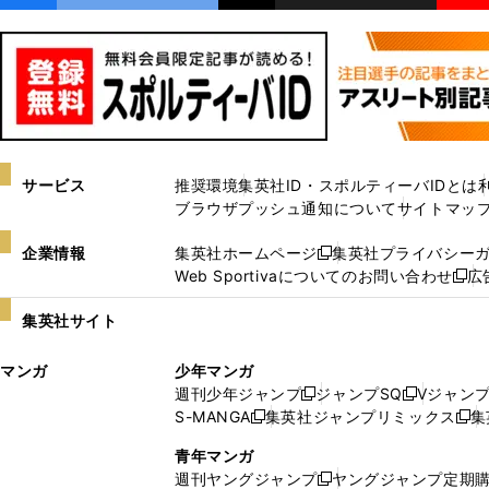
サービス
推奨環境
集英社ID・スポルティーバIDとは
ブラウザプッシュ通知について
サイトマッ
企業情報
集英社ホームページ
集英社プライバシー
新
Web Sportivaについてのお問い合わせ
広
し
新
い
し
集英社サイト
ウ
い
ィ
ウ
マンガ
少年マンガ
ン
ィ
週刊少年ジャンプ
ジャンプSQ
Vジャン
ド
ン
新
新
S-MANGA
集英社ジャンプリミックス
集
ウ
ド
新
し
し
新
で
ウ
し
い
い
し
青年マンガ
開
で
い
ウ
ウ
い
週刊ヤングジャンプ
ヤングジャンプ定期
新
く
開