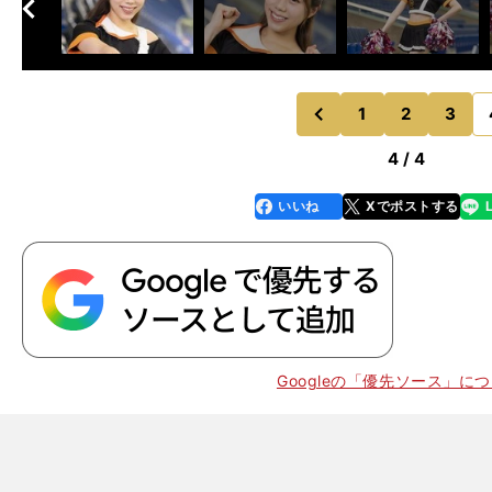
へ
次
1
2
3
のページへ
前
4 / 4
いいね
Xでポストする
line
faceboo
x
k
Googleの「優先ソース」に