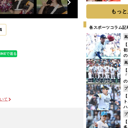
へ
もっと
各スポーツコラム記
4
高
【
初
LINEで送る
の
2
高
だ
【
底
「
の
手
プ
年
【
だ
ついて
ト
ハ
プ
盤
【
多