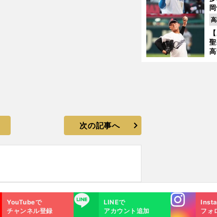
岡
ハ
高
バ
【
聖
高
る
ト
く
次の記事へ
Instagra
LINE
YouTubeで
LINEで
Inst
m
チャンネル登録
アカウント追加
フォ