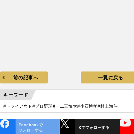
前の記事へ
一覧に戻る
キーワード
#トライアウト
#プロ野球
#一二三慎太
#小石博孝
#村上海斗
ebo
X
YouTube
Facebookで
Xでフォローする
ok
フォローする