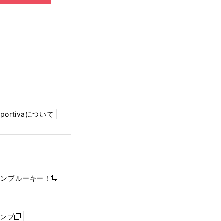
Sportivaについて
ャンプルーキー！
新
し
い
ウ
ャンプ
新