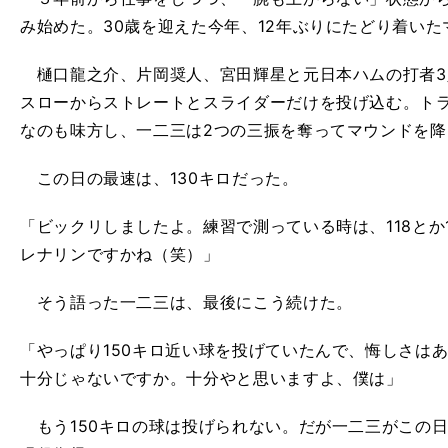
み始めた。30歳を迎えた今年、12年ぶりにたどり着い
樋口龍之介、片岡奨人、宮田輝星と元日本ハムの打者3
スローからストレートとスライダーだけを投げ込む。ト
なのも味方し、一二三は2つの三振を奪ってマウンドを降
この日の最速は、130キロだった。
「ビックリしましたよ。練習で測っている時は、118とか
レナリンですかね（笑）」
そう語った一二三は、最後にこう続けた。
「やっぱり150キロ近い球を投げていたんで、悔しさはありま
十分じゃないですか。十分やと思いますよ、僕は」
もう150キロの球は投げられない。だが一二三がこの