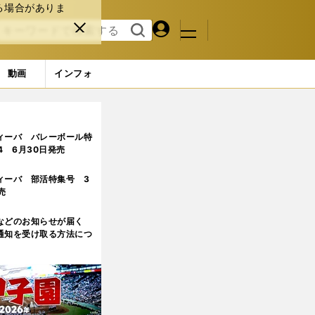
る場合がありま
マイペ
閉じ
検索
メニュ
ー
る
す
ジ
る
動画
インフォ
たどり着いた３人の男たち
4ページ目
ィーバ バレーボール特
.4 6月30日発売
ィーバ 部活特集号 3
売
などのお知らせが届く
通知を受け取る方法につ