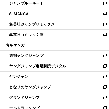
ジャンプルーキー！
く
で
ド
ィ
い
新
開
ウ
ン
ウ
し
S-MANGA
く
で
ド
ィ
い
新
開
ウ
ン
ウ
し
集英社ジャンプリミックス
く
で
ド
ィ
い
新
開
ウ
ン
ウ
し
集英社コミック文庫
く
で
ド
ィ
い
新
開
ウ
ン
ウ
し
青年マンガ
く
で
ド
ィ
い
開
ウ
ン
ウ
週刊ヤングジャンプ
く
で
ド
ィ
新
開
ウ
ン
し
ヤングジャンプ定期購読デジタル
く
で
ド
い
新
開
ウ
ウ
し
ヤンジャン！
く
で
ィ
い
新
開
ン
ウ
し
となりのヤングジャンプ
く
ド
ィ
い
新
ウ
ン
ウ
し
グランドジャンプ
で
ド
ィ
い
新
開
ウ
ン
ウ
し
ウルトラジャンプ
く
で
ド
ィ
い
新