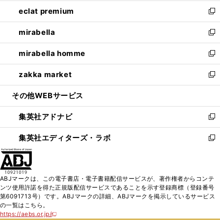
開
ウ
ン
ウ
し
eclat premium
く
で
ド
ィ
い
新
開
ウ
ン
ウ
し
mirabella
く
で
ド
ィ
い
新
開
ウ
ン
ウ
し
mirabella homme
く
で
ド
ィ
い
新
開
ウ
ン
ウ
し
zakka market
く
で
ド
ィ
い
新
開
ウ
ン
ウ
し
その他WEBサービス
く
で
ド
ィ
い
開
ウ
ン
ウ
集英社アドナビ
く
で
ド
ィ
新
開
ウ
ン
し
集英社エディターズ・ラボ
く
で
ド
い
新
開
ウ
ウ
し
く
で
ィ
い
開
ン
ウ
ABJマークは、この電子書店・電子書籍配信サービスが、著作権者からコンテ
く
ド
ィ
ンツ使用許諾を得た正規版配信サービスであることを示す登録商標（登録番号
ウ
ン
第6091713号）です。ABJマークの詳細、ABJマークを掲示しているサービス
で
ド
の一覧はこちら。
開
ウ
https://aebs.or.jp/
新