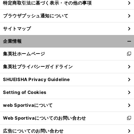
特定商取引法に基づく表示・その他の事項
ブラウザプッシュ通知について
前
へ
サイトマップ
企業情報
開
く/
集英社ホームページ
新
閉
し
じ
集英社プライバシーガイドライン
い
る
ウ
SHUEISHA Privacy Guideline
ィ
ン
Setting of Cookies
ド
ウ
web Sportivaについて
で
開
Web Sportivaについてのお問い合わせ
く
新
し
広告についてのお問い合わせ
い