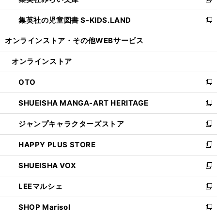
ィ
新
開
ウ
ン
し
集英社の児童図書 S-KIDS.LAND
く
で
ド
い
新
開
ウ
ウ
し
オンラインストア・
その他WEBサービス
く
で
ィ
い
開
ン
ウ
オンラインストア
く
ド
ィ
ウ
ン
OTO
で
ド
新
開
ウ
し
SHUEISHA MANGA-ART HERITAGE
く
で
い
新
開
ウ
し
ジャンプキャラクターズストア
く
ィ
い
新
ン
ウ
し
HAPPY PLUS STORE
ド
ィ
い
新
ウ
ン
ウ
し
SHUEISHA VOX
で
ド
ィ
い
新
開
ウ
ン
ウ
し
LEEマルシェ
く
で
ド
ィ
い
新
開
ウ
ン
ウ
し
SHOP Marisol
く
で
ド
ィ
い
新