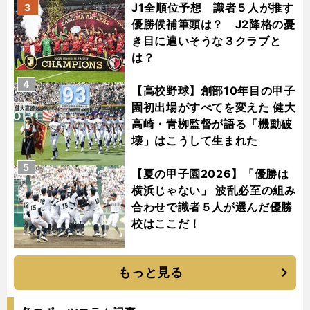
J1全順位予想 識者５人が推す
3
優勝候補筆頭は？ J2降格の憂
き目に遭いそうな３クラブと
は？
4
【高校野球】創部10年目の甲子
園初出場がすべてを変えた 健大
高崎・青栁監督が語る「機動破
壊」はこうして生まれた
5
【夏の甲子園2026】「優勝は
横浜じゃない」 波乱必至の組み
合わせで識者５人が選んだ優勝
校はここだ！
もっと見る