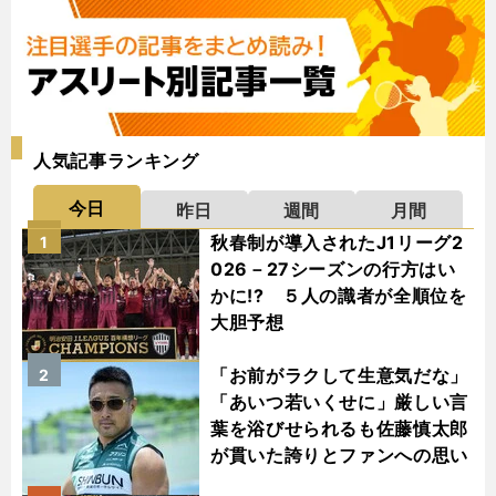
人気記事ランキング
今日
昨日
週間
月間
秋春制が導入されたJ1リーグ2
1
026－27シーズンの行方はい
かに!? ５人の識者が全順位を
大胆予想
「お前がラクして生意気だな」
2
「あいつ若いくせに」厳しい言
葉を浴びせられるも佐藤慎太郎
が貫いた誇りとファンへの思い