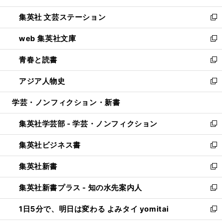
開
ウ
し
集英社 文芸ステーション
く
ィ
い
新
ン
ウ
し
web 集英社文庫
ド
ィ
い
新
ウ
ン
ウ
し
青春と読書
で
ド
ィ
い
新
開
ウ
ン
ウ
し
アジア人物史
く
で
ド
ィ
い
新
開
ウ
ン
ウ
し
学芸・ノンフィクション・新書
く
で
ド
ィ
い
開
ウ
ン
ウ
集英社学芸部 - 学芸・ノンフィクション
く
で
ド
ィ
新
開
ウ
ン
し
集英社ビジネス書
く
で
ド
い
新
開
ウ
ウ
し
集英社新書
く
で
ィ
い
新
開
ン
ウ
し
集英社新書プラス - 知の水先案内人
く
ド
ィ
い
新
ウ
ン
ウ
し
1日5分で、明日は変わる よみタイ yomitai
で
ド
ィ
い
新
開
ウ
ン
ウ
し