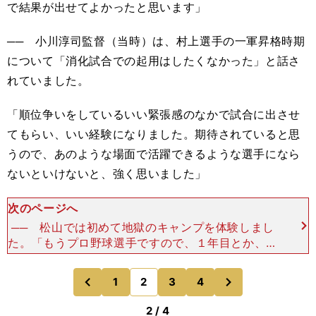
で結果が出せてよかったと思います」
── 小川淳司監督（当時）は、村上選手の一軍昇格時期
について「消化試合での起用はしたくなかった」と話さ
れていました。
「順位争いをしているいい緊張感のなかで試合に出させ
てもらい、いい経験になりました。期待されていると思
うので、あのような場面で活躍できるような選手になら
ないといけないと、強く思いました」
次のページへ
── 松山では初めて地獄のキャンプを体験しまし
た。「もうプロ野球選手ですので、１年目とか、初
めてとかは関係ないと思っています。練習について
いくとかではなく、自分で考えてしっかり行動しよ
次
1
2
3
4
のページへ
のページへ
うと。一軍で打
前
2 / 4