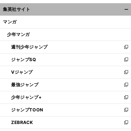
ウ
集英社サイト
ィ
開
ン
く/
マンガ
ド
閉
ウ
じ
少年マンガ
で
る
開
週刊少年ジャンプ
く
新
し
ジャンプSQ
い
新
ウ
し
Vジャンプ
ィ
い
新
ン
ウ
し
最強ジャンプ
ド
ィ
い
新
ウ
ン
ウ
し
少年ジャンプ+
で
ド
ィ
い
新
開
ウ
ン
ウ
し
ジャンプTOON
く
で
ド
ィ
い
新
開
ウ
ン
ウ
し
ZEBRACK
く
で
ド
ィ
い
新
開
ウ
ン
ウ
し