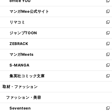
office YOU
く
で
ィ
い
新
開
ン
ウ
し
マンガMee公式サイト
く
ド
ィ
い
新
ウ
ン
ウ
し
リマコミ
で
ド
ィ
い
新
開
ウ
ン
ウ
し
ジャンプTOON
く
で
ド
ィ
い
新
開
ウ
ン
ウ
し
ZEBRACK
く
で
ド
ィ
い
新
開
ウ
ン
ウ
し
マンガMeets
く
で
ド
ィ
い
新
開
ウ
ン
ウ
し
S-MANGA
く
で
ド
ィ
い
新
開
ウ
ン
ウ
し
集英社コミック文庫
く
で
ド
ィ
い
新
開
ウ
ン
ウ
し
取材・ファッション
く
で
ド
ィ
い
開
ウ
ン
ウ
ファッション・美容
く
で
ド
ィ
開
ウ
ン
Seventeen
く
で
ド
新