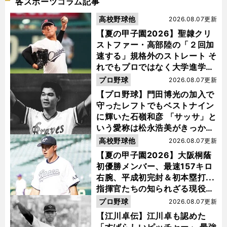
各スポーツコラム記事
高校野球他
2026.08.07更新
【夏の甲子園2026】聖隷クリ
ストファー・高部陸の「２回加
速する」規格外のストレート そ
れでもプロではなく大学進学を
選ぶ理由
プロ野球
2026.08.07更新
【プロ野球】門田博光の加入で
守ったレフトでもベストナイン
に輝いた石嶺和彦 「サッサ」と
いう愛称は松永浩美がきっか
け？
高校野球他
2026.08.07更新
【夏の甲子園2026】大阪桐蔭
初優勝メンバー、最速157キロ
右腕、平成初完封＆初本塁打...
指揮官たちの知られざる現役時
代
プロ野球
2026.08.07更新
【江川卓伝】江川卓も認めた