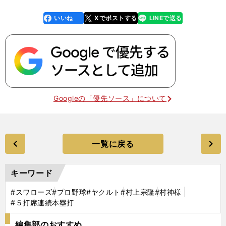
いいね
Xでポストする
LINEで送る
line
faceboo
x
k
Googleの「優先ソース」について
一覧に戻る
キーワード
#スワローズ
#プロ野球
#ヤクルト
#村上宗隆
#村神様
#５打席連続本塁打
編集部のおすすめ