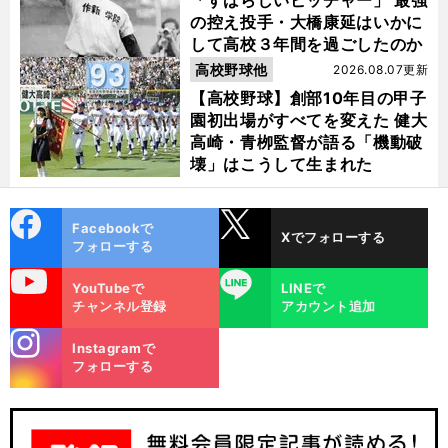
「すばらしいピッチャー」 最強
の控え投手・大橋康延はいかに
して高校３年間を過ごしたのか
高校野球他
2026.08.07更新
【高校野球】創部10年目の甲子
園初出場がすべてを変えた 健大
高崎・青栁監督が語る「機動破
壊」はこうして生まれた
cebo
X
Facebookで
Xでフォローする
ok
フォローする
uTube
LINE
YouTubeで
LINEで
チャンネル登録
アカウント追加
stagra
Instagramで
m
フォローする