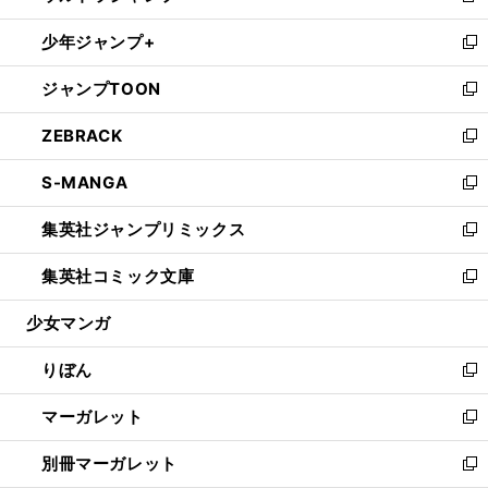
開
ウ
ン
ウ
し
少年ジャンプ+
く
で
ド
ィ
い
新
開
ウ
ン
ウ
し
ジャンプTOON
く
で
ド
ィ
い
新
開
ウ
ン
ウ
し
ZEBRACK
く
で
ド
ィ
い
新
開
ウ
ン
ウ
し
S-MANGA
く
で
ド
ィ
い
新
開
ウ
ン
ウ
し
集英社ジャンプリミックス
く
で
ド
ィ
い
新
開
ウ
ン
ウ
し
集英社コミック文庫
く
で
ド
ィ
い
新
開
ウ
ン
ウ
し
少女マンガ
く
で
ド
ィ
い
開
ウ
ン
ウ
りぼん
く
で
ド
ィ
新
開
ウ
ン
し
マーガレット
く
で
ド
い
新
開
ウ
ウ
し
別冊マーガレット
く
で
ィ
い
新
開