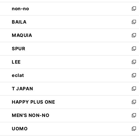
開
ウ
し
non-no
く
で
い
新
開
ウ
し
BAILA
く
ィ
い
新
ン
ウ
し
MAQUIA
ド
ィ
い
新
ウ
ン
ウ
し
SPUR
で
ド
ィ
い
新
開
ウ
ン
ウ
し
LEE
く
で
ド
ィ
い
新
開
ウ
ン
ウ
し
eclat
く
で
ド
ィ
い
新
開
ウ
ン
ウ
し
T JAPAN
く
で
ド
ィ
い
新
開
ウ
ン
ウ
し
HAPPY PLUS ONE
く
で
ド
ィ
い
新
開
ウ
ン
ウ
し
MEN'S NON-NO
く
で
ド
ィ
い
新
開
ウ
ン
ウ
し
UOMO
く
で
ド
ィ
い
新
開
ウ
ン
ウ
し