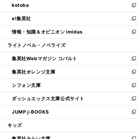
kotoba
く
で
ド
ィ
い
新
開
ウ
ン
ウ
し
e!集英社
く
で
ド
ィ
い
新
開
ウ
ン
ウ
し
情報・知識＆オピニオン imidas
く
で
ド
ィ
い
新
開
ウ
ン
ウ
し
ライトノベル・ノベライズ
く
で
ド
ィ
い
開
ウ
ン
ウ
集英社Webマガジン コバルト
く
で
ド
ィ
新
開
ウ
ン
し
集英社オレンジ文庫
く
で
ド
い
新
開
ウ
ウ
し
シフォン文庫
く
で
ィ
い
新
開
ン
ウ
し
ダッシュエックス文庫公式サイト
く
ド
ィ
い
新
ウ
ン
ウ
し
JUMP j-BOOKS
で
ド
ィ
い
新
開
ウ
ン
ウ
し
キッズ
く
で
ド
ィ
い
開
ウ
ン
ウ
集英社みらい文庫
く
で
ド