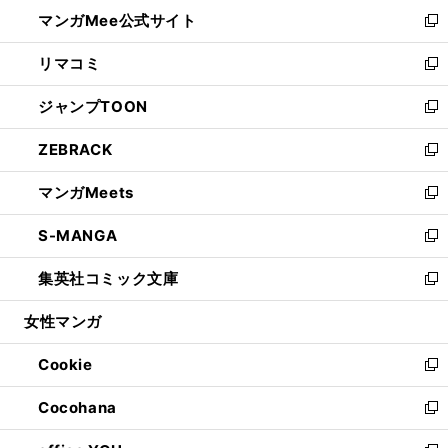
ン
ウ
し
マンガMee公式サイト
く
ド
ィ
い
新
ウ
ン
ウ
し
リマコミ
で
ド
ィ
い
新
開
ウ
ン
ウ
し
ジャンプTOON
く
で
ド
ィ
い
新
開
ウ
ン
ウ
し
ZEBRACK
く
で
ド
ィ
い
新
開
ウ
ン
ウ
し
マンガMeets
く
で
ド
ィ
い
新
開
ウ
ン
ウ
し
S-MANGA
く
で
ド
ィ
い
新
開
ウ
ン
ウ
し
集英社コミック文庫
く
で
ド
ィ
い
新
開
ウ
ン
ウ
し
女性マンガ
く
で
ド
ィ
い
開
ウ
ン
ウ
Cookie
く
で
ド
ィ
新
開
ウ
ン
し
Cocohana
く
で
ド
い
新
開
ウ
ウ
し