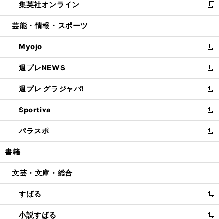
集英社オンライン
く
で
ド
ィ
い
新
開
ウ
ン
ウ
し
芸能・情報・スポーツ
く
で
ド
ィ
い
開
ウ
ン
ウ
Myojo
く
で
ド
ィ
新
開
ウ
ン
し
週プレNEWS
く
で
ド
い
新
開
ウ
ウ
し
週プレ グラジャパ!
く
で
ィ
い
新
開
ン
ウ
し
Sportiva
く
ド
ィ
い
新
ウ
ン
ウ
し
パラスポ
で
ド
ィ
い
新
開
ウ
ン
ウ
し
書籍
く
で
ド
ィ
い
開
ウ
ン
ウ
文芸・文庫・総合
く
で
ド
ィ
開
ウ
ン
すばる
く
で
ド
新
開
ウ
し
小説すばる
く
で
い
新