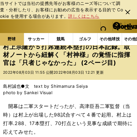
当サイトでは当社の提携先等がお客様のニーズ等について調
査・分析したり、お客様にお勧めの広告を表⽰する⽬的で Co
閉じ
okie を使⽤する場合があります。
詳しくはこちら
る
マイペ
web Sportiva (webスポルティーバ)
検索
メニュ
we
ー
野球の記事一覧
プロ野球
村上宗隆が５打席連続本
b
ジ
野球
サッカー
競馬
ゴルフ
その他球技
その他
ス
村上宗隆が５打席連続本塁打の日本記録。取
ポ
材ノートから紐解く「村神様」の覚悟に指揮
ル
官は「只者じゃなかった」 (2ページ目)
テ
ィ
2022年08月03日 11:55 公開
2022年08月03日 12:21 更新
ー
バ
島村誠也●文 text by Shimamura Seiya
photo by Sankei Visual
開幕は二軍スタートだったが、高津臣吾二軍監督（当
時）は村上が出場した98試合すべて４番で起用。村上は
打率.288、17本塁打、70打点という見事な成績で期待に
応えてみせた。