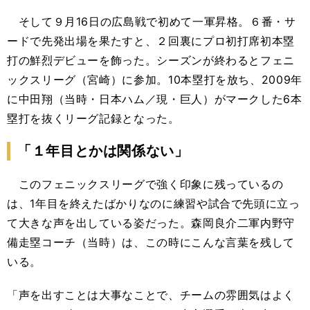
そして９月16日の広島戦で初めて一軍昇格。６番・サ
ードで先発出場を果たすと、２回裏にプロ初打席初本塁
打の鮮烈デビューを飾った。シーズンが終わるとフェニ
ックスリーグ（宮崎）に参加。10本塁打を放ち、2009年
に中田翔（当時・日本ハム／現・巨人）がマークした6本
塁打を抜くリーグ記録となった。
「１年目とかは関係ない」
このフェニックスリーグで強く印象に残っているの
は、1年目を終えたばかりなのに練習や試合で先頭に立っ
て大きな声を出している姿だった。森岡良介二軍内野守
備走塁コーチ（当時）は、この時にこんな言葉を残して
いる。
「声を出すことは大事なことで、チームの雰囲気はよく