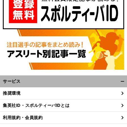
サービス
開
く/
推奨環境
閉
じ
集英社ID・スポルティーバIDとは
る
利用規約・会員規約