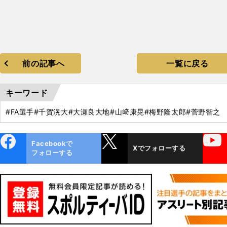
前の記事へ
一覧に戻る
キーワード
#FA選手
#千賀滉大
#大瀬良大地
#山﨑康晃
#梅野隆太郎
#菅野智之
ebo
X
YouTube
Facebookで
Xでフォローする
ok
フォローする