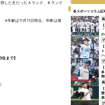
を取得した主だったＡランク、Ｂランク
各スポーツコラム記
高
】
※年齢は11月11日時点。年俸は推
【
「
の
手
プ
年
【
だ
ト
ハ
0位まで】
プ
盤
【
多
岡
ハ
高
円）
バ
【
聖
高
る
プ