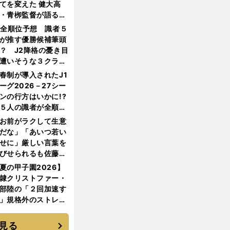
てを変えた 健大高
・青栁監督が語る
機動破壊」はこうし
1全順位予想 識者５
生まれた
が推す優勝候補筆頭
？ J2降格の憂き目
遭いそうな３クラブ
は？
春制が導入されたJ1
ーグ2026－27シー
ンの行方はいかに!?
５人の識者が全順位
大胆予想
お前がラクして生意
だな」「あいつ若い
せに」厳しい言葉を
びせられるも佐藤慎
郎が貫いた誇りとフ
夏の甲子園2026】
ンへの思い
隷クリストファー・
部陸の「２回加速す
」規格外のストレー
 それでもプロではな
大学進学を選ぶ理由
見る