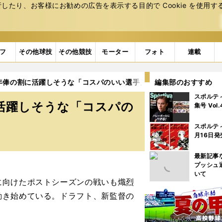
たり、お客様にお勧めの広告を表⽰する⽬的で Cookie を使⽤す
フ
その他球技
その他競技
モーター
フォト
連載
年俸の割に活躍しそうな「コスパのいい選手」は誰？
編集部のおすすめ
スポルテ
活躍しそうな「コスパの
集号 Vol
スポルテ
月16日発
最新記事
プッシュ
いて
向けたポストシーズンの戦いも熾烈
動き始めている。ドラフト、新監督の
。