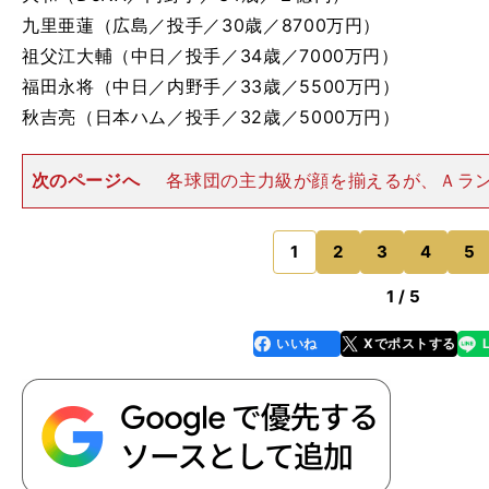
九里亜蓮（広島／投手／30歳／8700万円）
祖父江大輔（中日／投手／34歳／7000万円）
福田永将（中日／内野手／33歳／5500万円）
秋吉亮（日本ハム／投手／32歳／5000万円）
次のページへ
各球団の主力級が顔を揃えるが、Ａラ
阪神の梅野隆太郎だろう。2018年から３年連続でゴー
を獲得し、今季も130試合でマスクをかぶった。打率.2
点圏打率はリーグ
1
2
3
4
5
のページへ
1 / 5
いいね
Xでポストする
line
faceboo
x
k
」
70
2