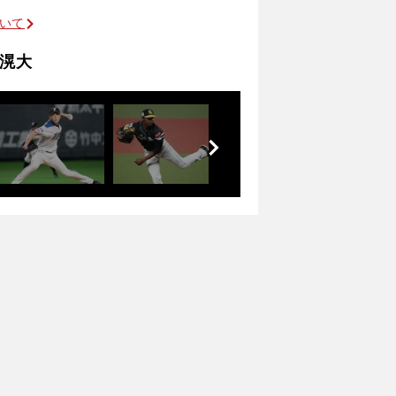
ついて
滉大
前
へ