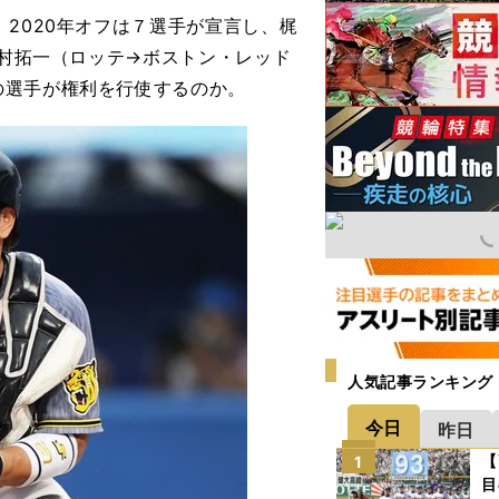
2020年オフは７選手が宣言し、梶
澤村拓一（ロッテ→ボストン・レッド
の選手が権利を行使するのか。
人気記事ランキング
今日
昨日
【
1
目