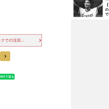
ト
【
く
の
で
い
サ
浩
ンクでの注目は
ルデングラブ賞
25ながらも、得
次
LINEで送る
.
。
・