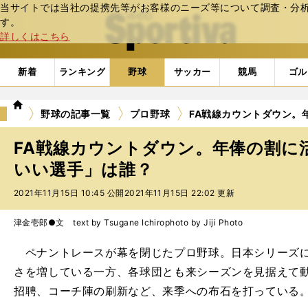
当サイトでは当社の提携先等がお客様のニーズ等について調査・分析し
web Sportiva (webスポルティーバ)
す。
詳しくはこちら
新着
ランキング
野球
サッカー
競馬
ゴル
we
野球の記事一覧
プロ野球
FA戦線カウントダウン。
b
ス
FA戦線カウントダウン。年俸の割に
ポ
ル
いい選手」は誰？
テ
2021年11月15日 10:45 公開
2021年11月15日 22:02 更新
ィ
ー
バ
津金壱郎●文 text by Tsugane Ichiro
photo by Jiji Photo
ペナントレースが幕を閉じたプロ野球。日本シリーズに
さを増している一方、各球団とも来シーズンを見据えて
招聘、コーチ陣の刷新など、来季への布石を打っている