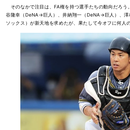
そのなかで注目は、FA権を持つ選手たちの動向だろう。
谷隆幸（DeNA→巨人）、井納翔一（DeNA→巨人）、
ソックス）が新天地を求めたが、果たして今オフに何人