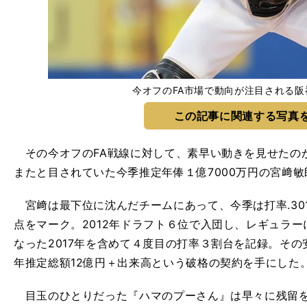
今オフのFA市場で動向が注目される阪
この記事に関連する写真
その今オフのFA戦線に対して、素早い動きを見せたのが
またと目されていた今季推定年俸１億7000万円の宮﨑
宮﨑は最下位に沈んだチームにあって、今季は打率.301
点をマーク。2012年ドラフト６位で入団し、レギュラー
なった2017年を含めて４度目の打率３割台を記録。その
年推定総額12億円＋出来高という破格の契約を手にした
目玉のひとりだった『ハマのプーさん』は早々に残留を