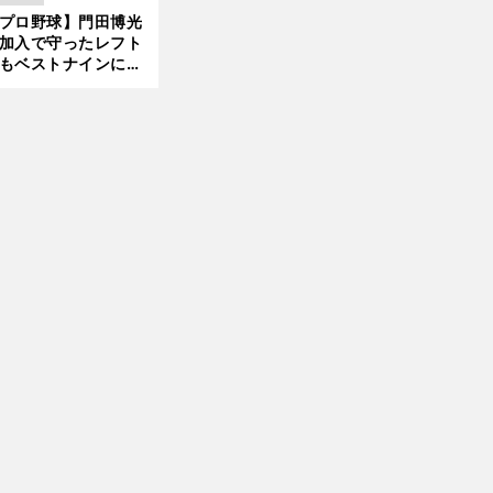
 それでもプロではな
プロ野球】門田博光
大学進学を選ぶ理由
加入で守ったレフト
もベストナインに輝
た石嶺和彦 「サッ
」という愛称は松永
美がきっかけ？
前
有薗直輝の魅力
へ