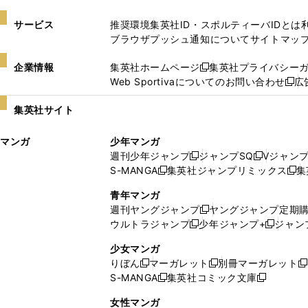
サービス
推奨環境
集英社ID・スポルティーバIDとは
ブラウザプッシュ通知について
サイトマッ
企業情報
集英社ホームページ
集英社プライバシー
新
Web Sportivaについてのお問い合わせ
広
し
新
い
し
集英社サイト
ウ
い
ィ
ウ
マンガ
少年マンガ
ン
ィ
週刊少年ジャンプ
ジャンプSQ
Vジャン
ド
ン
新
新
S-MANGA
集英社ジャンプリミックス
集
ウ
ド
新
し
し
新
で
ウ
し
い
い
し
青年マンガ
開
で
い
ウ
ウ
い
週刊ヤングジャンプ
ヤングジャンプ定期
新
く
開
ウ
ィ
ィ
ウ
ウルトラジャンプ
少年ジャンプ+
ジャン
新
し
新
く
ィ
ン
ン
ィ
し
い
し
ン
ド
ド
ン
少女マンガ
い
ウ
い
ド
ウ
ウ
ド
りぼん
マーガレット
別冊マーガレット
新
新
新
ウ
ィ
ウ
ウ
で
で
ウ
S-MANGA
集英社コミック文庫
し
新
し
新
ィ
ン
ィ
で
開
開
で
い
し
い
し
ン
ド
ン
女性マンガ
開
く
く
開