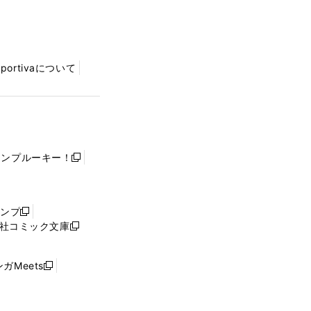
Sportivaについて
ャンプルーキー！
新
し
い
ウ
ャンプ
新
ィ
社コミック文庫
し
新
ン
い
し
ド
ウ
い
ウ
ガMeets
新
ィ
ウ
で
し
ン
ィ
開
い
ド
ン
く