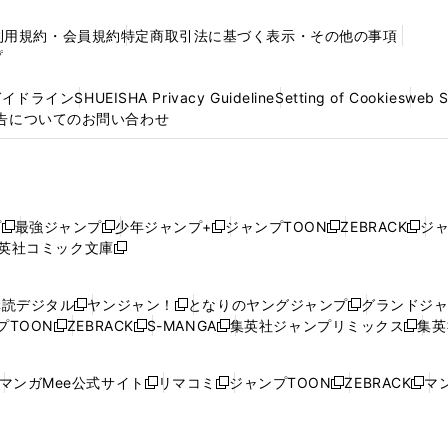
利用規約・会員規約
特定商取引法に基づく表示・その他の事項
プ
ガイドライン
SHUEISHA Privacy Guideline
Setting of Cookies
web 
告についてのお問い合わせ
プ
最強ジャンプ
少年ジャンプ+
ジャンプTOON
ZEBRACK
ジ
新
新
新
新
新
英社コミック文庫
し
新
し
し
し
し
い
い
し
い
い
い
ウ
ウ
い
ウ
ウ
ウ
購読デジタル
ヤンジャン！
となりのヤングジャンプ
グランドジ
新
新
新
ィ
ィ
ウ
ィ
ィ
ィ
プTOON
ZEBRACK
S-MANGA
集英社ジャンプリミックス
集英
新
し
新
し
新
し
新
ン
ン
ィ
ン
ン
ン
し
い
し
い
し
い
し
ド
ド
ン
ド
ド
ド
い
ウ
い
ウ
い
ウ
い
ウ
ウ
ド
ウ
ウ
ウ
マンガMee公式サイト
リマコミ
ジャンプTOON
ZEBRACK
マン
新
新
新
新
ウ
ィ
ウ
ィ
ウ
ィ
ウ
で
で
ウ
で
で
で
し
し
し
し
し
ィ
ン
ィ
ン
ィ
ン
ィ
開
開
で
開
開
開
い
い
い
い
い
ン
ド
ン
ド
ン
ド
ン
く
く
開
く
く
く