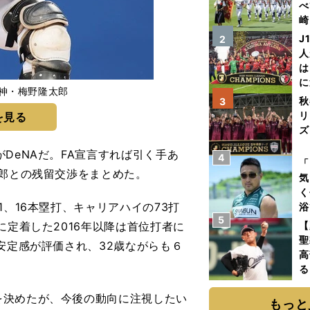
べ
崎
「
J
2
て
人
は
に
神・梅野隆太郎
と
秋
3
リ
を見る
ズ
DeNAだ。FA宣言すれば引く手あ
4
を
「
敏郎との残留交渉をまとめた。
気
く
、16本塁打、キャリアハイの73打
浴
5
太
に定着した2016年以降は首位打者に
【
ァ
聖
安定感が評価され、32歳ながらも６
高
。
る
ト
決めたが、今後の動向に注視したい
く
もっと