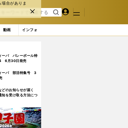
る場合がありま
マイペ
閉じ
検索
メニュ
ー
る
す
ジ
る
動画
インフォ
ィーバ バレーボール特
.4 6月30日発売
ィーバ 部活特集号 3
売
などのお知らせが届く
通知を受け取る方法につ