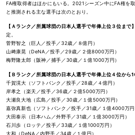
FA権取得者はほかにもいる。2021シーズン中にFA権
と推測される主な選手は次のとおり。
【Ａランク／所属球団の日本人選手で年俸上位３位まで
定。
菅野智之（巨人／投手／32歳／８億円）
山﨑康晃（DeNA／投手／29歳／２億8000万円）
梅野隆太郎（阪神／捕手／30歳／１億1000万円）
【Ｂランク／所属球団の日本人選手で年俸上位４位から1
千賀滉大（ソフトバンク／投手／28歳／４億円）
岸孝之（楽天／投手／36歳／２億5000万円）
大瀬良大地（広島／投手／30歳／１億5000万円）
嘉弥真新也（ソフトバンク／投手／31歳／１億4000万
大田泰示（日本ハム／外野手／31歳／１億3000万円）
石川歩（ロッテ／投手／33歳／１億1000万円）
大和（DeNA／内野手／34歳／１億円）