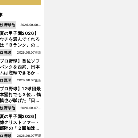
事
校野球他
2026.08.08更
夏の甲子園2026】
新
ウチを選んでくれる
は『Ｂランク』の選
たち」 八幡商が15
ロ野球
2026.08.07更新
ぶり甲子園をつかん
プロ野球】首位ソフ
"名門復活"の舞台裏
バンクを西武、日本
ムは逆転できるか？
鶴岡慎也が挙げる終
ロ野球
2026.08.07更新
戦のキーマン３人
プロ野球】12球団最
本塁打でも３位... 鶴
慎也が挙げた「日本
ムの誤算」とソフト
校野球他
2026.08.07更
ンク追撃のカギ
夏の甲子園2026】
新
隷クリストファー・
部陸の「２回加速す
」規格外のストレー
ロ野球
2026.08.07更新