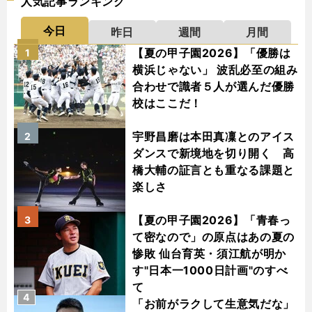
人気記事ランキング
今日
昨日
週間
月間
【夏の甲子園2026】「優勝は
1
横浜じゃない」 波乱必至の組み
合わせで識者５人が選んだ優勝
校はここだ！
宇野昌磨は本田真凜とのアイス
2
ダンスで新境地を切り開く 高
橋大輔の証言とも重なる課題と
楽しさ
【夏の甲子園2026】「青春っ
3
て密なので」の原点はあの夏の
惨敗 仙台育英・須江航が明か
す"日本一1000日計画"のすべ
て
4
「お前がラクして生意気だな」