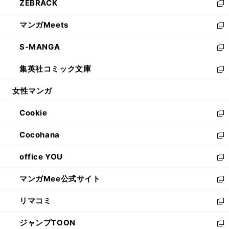
ZEBRACK
く
で
ド
ィ
い
新
開
ウ
ン
ウ
し
マンガMeets
く
で
ド
ィ
い
新
開
ウ
ン
ウ
し
S-MANGA
く
で
ド
ィ
い
新
開
ウ
ン
ウ
し
集英社コミック文庫
く
で
ド
ィ
い
新
開
ウ
ン
ウ
し
女性マンガ
く
で
ド
ィ
い
開
ウ
ン
ウ
Cookie
く
で
ド
ィ
新
開
ウ
ン
し
Cocohana
く
で
ド
い
新
開
ウ
ウ
し
office YOU
く
で
ィ
い
新
開
ン
ウ
し
マンガMee公式サイト
く
ド
ィ
い
新
ウ
ン
ウ
し
リマコミ
で
ド
ィ
い
新
開
ウ
ン
ウ
し
ジャンプTOON
く
で
ド
ィ
い
新