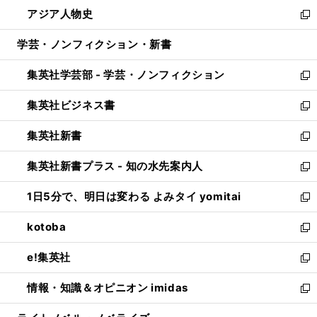
ン
ウ
し
アジア人物史
く
で
ド
ィ
い
新
開
ウ
ン
ウ
し
学芸・ノンフィクション・新書
く
で
ド
ィ
い
開
ウ
ン
ウ
集英社学芸部 - 学芸・ノンフィクション
く
で
ド
ィ
新
開
ウ
ン
し
集英社ビジネス書
く
で
ド
い
新
開
ウ
ウ
し
集英社新書
く
で
ィ
い
新
開
ン
ウ
し
集英社新書プラス - 知の水先案内人
く
ド
ィ
い
新
ウ
ン
ウ
し
1日5分で、明日は変わる よみタイ yomitai
で
ド
ィ
い
新
開
ウ
ン
ウ
し
kotoba
く
で
ド
ィ
い
新
開
ウ
ン
ウ
し
e!集英社
く
で
ド
ィ
い
新
開
ウ
ン
ウ
し
情報・知識＆オピニオン imidas
く
で
ド
ィ
い
新
開
ウ
ン
ウ
し