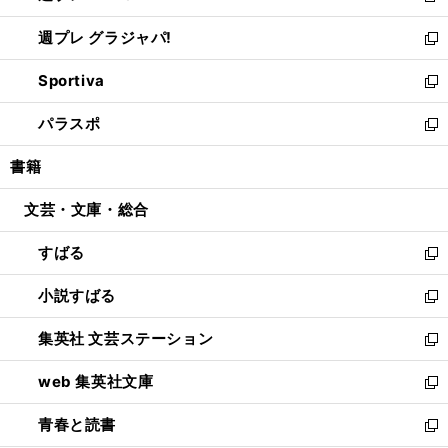
開
ウ
ウ
し
週プレ グラジャパ!
く
で
ィ
い
新
開
ン
ウ
し
Sportiva
く
ド
ィ
い
新
ウ
ン
ウ
し
パラスポ
で
ド
ィ
い
新
開
ウ
ン
ウ
し
書籍
く
で
ド
ィ
い
開
ウ
ン
ウ
文芸・文庫・総合
く
で
ド
ィ
開
ウ
ン
すばる
く
で
ド
新
開
ウ
し
小説すばる
く
で
い
新
開
ウ
し
集英社 文芸ステーション
く
ィ
い
新
ン
ウ
し
web 集英社文庫
ド
ィ
い
新
ウ
ン
ウ
し
青春と読書
で
ド
ィ
い
新
開
ウ