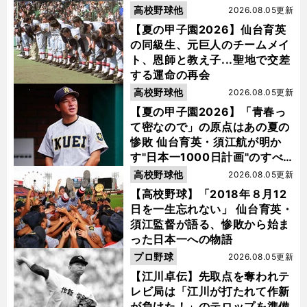
指名を受けた
高校野球他
2026.08.05更新
【夏の甲子園2026】仙台育英
の同級生、元巨人のチームメイ
ト、恩師と教え子...聖地で交差
する運命の再会
高校野球他
2026.08.05更新
【夏の甲子園2026】「青春っ
て密なので」の原点はあの夏の
惨敗 仙台育英・須江航が明か
す"日本一1000日計画"のすべ
て
高校野球他
2026.08.05更新
【高校野球】「2018年８月12
日を一生忘れない」 仙台育英・
須江監督が語る、惨敗から始ま
った日本一への物語
プロ野球
2026.08.05更新
【江川卓伝】先取点を奪われテ
レビ局は「江川が打たれて作新
が負けた！」のテロップを準備