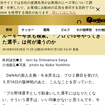
当サイトでは当社の提携先等がお客様のニーズ等について調
査・分析したり、お客様にお勧めの広告を表⽰する⽬的で Co
閉じ
okie を使⽤する場合があります。
詳しくはこちら
る
マイペ
web Sportiva (webスポルティーバ)
検索
メニュ
we
ー
野球の記事一覧
プロ野球
ルーキー今永も模索。「プ
b
ジ
野球
サッカー
競馬
ゴルフ
その他球技
その他
ス
ルーキー今永も模索。「プロで15年やってき
ポ
た選手」は何が違うのか
ル
テ
2016年05月29日 11:25 公開
2016年07月12日 02:41 更新
ィ
ー
島村誠也●文 text by Shimamura Seiya
バ
小池義弘●写真 photo by Koike Yoshihiro
DeNAの新人左腕・今永昇太は、プロ２勝目を挙げた
５月14日の阪神戦のあと、こんなことを言っていた。
「プロ野球選手として勘違いした選手にはなりたくな
い。そういう選手は、いい印象がないと思うんです。今