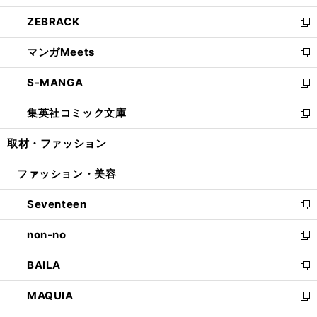
開
ウ
ン
ウ
し
ZEBRACK
く
で
ド
ィ
い
新
開
ウ
ン
ウ
し
マンガMeets
く
で
ド
ィ
い
新
開
ウ
ン
ウ
し
S-MANGA
く
で
ド
ィ
い
新
開
ウ
ン
ウ
し
集英社コミック文庫
く
で
ド
ィ
い
新
開
ウ
ン
ウ
し
取材・ファッション
く
で
ド
ィ
い
開
ウ
ン
ウ
ファッション・美容
く
で
ド
ィ
開
ウ
ン
Seventeen
く
で
ド
新
開
ウ
し
non-no
く
で
い
新
開
ウ
し
BAILA
く
ィ
い
新
ン
ウ
し
MAQUIA
ド
ィ
い
新
ウ
ン
ウ
し