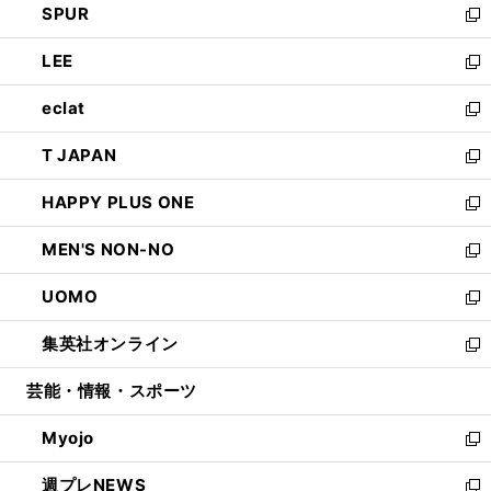
SPUR
で
ド
ィ
い
新
開
ウ
ン
ウ
し
LEE
く
で
ド
ィ
い
新
開
ウ
ン
ウ
し
eclat
く
で
ド
ィ
い
新
開
ウ
ン
ウ
し
T JAPAN
く
で
ド
ィ
い
新
開
ウ
ン
ウ
し
HAPPY PLUS ONE
く
で
ド
ィ
い
新
開
ウ
ン
ウ
し
MEN'S NON-NO
く
で
ド
ィ
い
新
開
ウ
ン
ウ
し
UOMO
く
で
ド
ィ
い
新
開
ウ
ン
ウ
し
集英社オンライン
く
で
ド
ィ
い
新
開
ウ
ン
ウ
し
芸能・情報・スポーツ
く
で
ド
ィ
い
開
ウ
ン
ウ
Myojo
く
で
ド
ィ
新
開
ウ
ン
し
週プレNEWS
く
で
ド
い
新