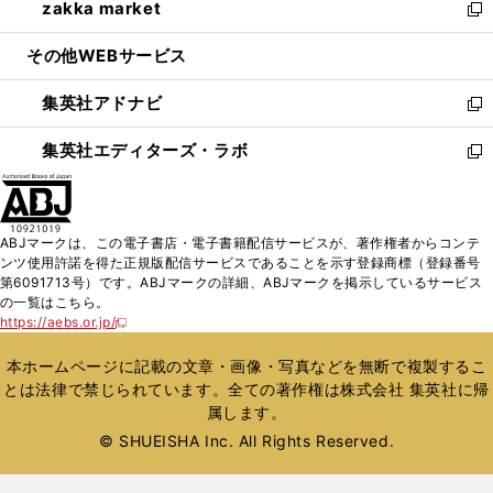
zakka market
く
で
ド
ィ
い
新
開
ウ
ン
ウ
し
その他WEBサービス
く
で
ド
ィ
い
開
ウ
ン
ウ
集英社アドナビ
く
で
ド
ィ
新
開
ウ
ン
し
集英社エディターズ・ラボ
く
で
ド
い
新
開
ウ
ウ
し
く
で
ィ
い
開
ン
ウ
ABJマークは、この電子書店・電子書籍配信サービスが、著作権者からコンテ
く
ド
ィ
ンツ使用許諾を得た正規版配信サービスであることを示す登録商標（登録番号
ウ
ン
第6091713号）です。ABJマークの詳細、ABJマークを掲示しているサービス
で
ド
の一覧はこちら。
開
ウ
https://aebs.or.jp/
新
く
で
し
い
開
本ホームページに記載の文章・画像・写真などを無断で複製するこ
ウ
く
とは法律で禁じられています。全ての著作権は株式会社 集英社に帰
ィ
属します。
ン
ド
© SHUEISHA Inc. All Rights Reserved.
ウ
で
開