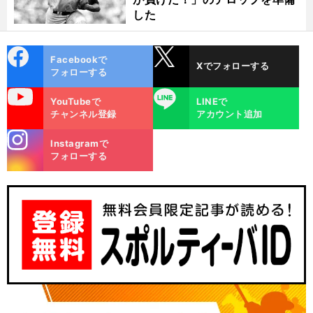
した
cebo
X
Facebookで
Xでフォローする
ok
フォローする
uTube
LINE
YouTubeで
LINEで
チャンネル登録
アカウント追加
stagra
Instagramで
m
フォローする