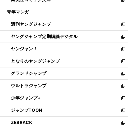
ド
ィ
い
新
開
ウ
ン
ウ
し
青年マンガ
く
で
ド
ィ
い
開
ウ
ン
ウ
週刊ヤングジャンプ
く
で
ド
ィ
新
開
ウ
ン
し
ヤングジャンプ定期購読デジタル
く
で
ド
い
新
開
ウ
ウ
し
ヤンジャン！
く
で
ィ
い
新
開
ン
ウ
し
となりのヤングジャンプ
く
ド
ィ
い
新
ウ
ン
ウ
し
グランドジャンプ
で
ド
ィ
い
新
開
ウ
ン
ウ
し
ウルトラジャンプ
く
で
ド
ィ
い
新
開
ウ
ン
ウ
し
少年ジャンプ+
く
で
ド
ィ
い
新
開
ウ
ン
ウ
し
ジャンプTOON
く
で
ド
ィ
い
新
開
ウ
ン
ウ
し
ZEBRACK
く
で
ド
ィ
い
新