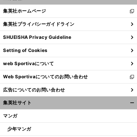
開
へ
く/
集英社ホームページ
新
閉
し
じ
集英社プライバシーガイドライン
い
る
ウ
SHUEISHA Privacy Guideline
ィ
ン
Setting of Cookies
ド
ウ
web Sportivaについて
で
開
Web Sportivaについてのお問い合わせ
く
新
し
広告についてのお問い合わせ
い
ウ
集英社サイト
ィ
開
ン
く/
マンガ
ド
閉
ウ
じ
少年マンガ
で
る
開