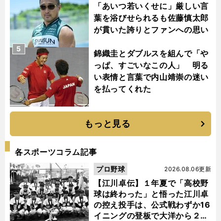
「あいつ若いくせに」厳しい言
葉を浴びせられるも佐藤慎太郎
が貫いた誇りとファンへの思い
5
錦織圭とダブルスを組んで「や
っぱ、すごいなこの人」 明る
い表情と言葉で内山靖崇の迷い
を払ってくれた
もっと見る
各スポーツコラム記事
プロ野球
2026.08.06更新
【江川卓伝】１年夏で「高校野
球は終わった」と悟った江川卓
の控え投手は、公式戦わずか16
イニングの登板で大洋から２位