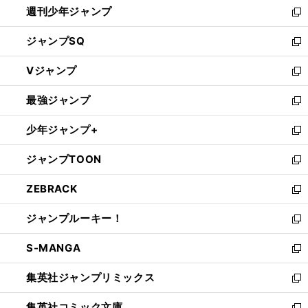
週刊少年ジャンプ
く
新
し
ジャンプSQ
い
新
ウ
し
Vジャンプ
ィ
い
新
ン
ウ
し
最強ジャンプ
ド
ィ
い
新
ウ
ン
ウ
し
少年ジャンプ+
で
ド
ィ
い
新
開
ウ
ン
ウ
し
ジャンプTOON
く
で
ド
ィ
い
新
開
ウ
ン
ウ
し
ZEBRACK
く
で
ド
ィ
い
新
開
ウ
ン
ウ
し
ジャンプルーキー！
く
で
ド
ィ
い
新
開
ウ
ン
ウ
し
S-MANGA
く
で
ド
ィ
い
新
開
ウ
ン
ウ
し
集英社ジャンプリミックス
く
で
ド
ィ
い
新
開
ウ
ン
ウ
し
集英社コミック文庫
く
で