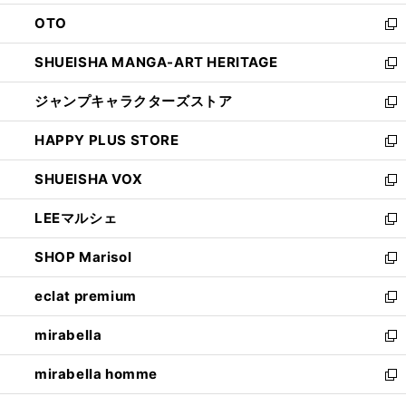
ウ
ン
OTO
で
ド
新
開
ウ
し
SHUEISHA MANGA-ART HERITAGE
く
で
い
新
開
ウ
し
ジャンプキャラクターズストア
く
ィ
い
新
ン
ウ
し
HAPPY PLUS STORE
ド
ィ
い
新
ウ
ン
ウ
し
SHUEISHA VOX
で
ド
ィ
い
新
開
ウ
ン
ウ
し
LEEマルシェ
く
で
ド
ィ
い
新
開
ウ
ン
ウ
し
SHOP Marisol
く
で
ド
ィ
い
新
開
ウ
ン
ウ
し
eclat premium
く
で
ド
ィ
い
新
開
ウ
ン
ウ
し
mirabella
く
で
ド
ィ
い
新
開
ウ
ン
ウ
し
mirabella homme
く
で
ド
ィ
い
新
開
ウ
ン
ウ
し