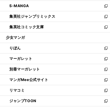
開
ウ
ン
ウ
し
S-MANGA
く
で
ド
ィ
い
新
開
ウ
ン
ウ
し
集英社ジャンプリミックス
く
で
ド
ィ
い
新
開
ウ
ン
ウ
し
集英社コミック文庫
く
で
ド
ィ
い
新
開
ウ
ン
ウ
し
少女マンガ
く
で
ド
ィ
い
開
ウ
ン
ウ
りぼん
く
で
ド
ィ
新
開
ウ
ン
し
マーガレット
く
で
ド
い
新
開
ウ
ウ
し
別冊マーガレット
く
で
ィ
い
新
開
ン
ウ
し
マンガMee公式サイト
く
ド
ィ
い
新
ウ
ン
ウ
し
リマコミ
で
ド
ィ
い
新
開
ウ
ン
ウ
し
ジャンプTOON
く
で
ド
ィ
い
新
開
ウ
ン
ウ
し