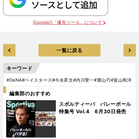
Googleの「優先ソース」について
一覧に戻る
キーワード
#DeNA
#ベイスターズ
#今永昇太
#内川聖一
#栗山巧
#畠山和洋
編集部のおすすめ
スポルティーバ バレーボール
特集号 Vol.4 6月30日発売