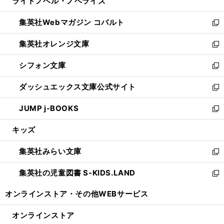
ライトノベル・ノベライズ
く
で
ド
ィ
い
開
ウ
ン
ウ
集英社Webマガジン コバルト
く
で
ド
ィ
新
開
ウ
ン
し
集英社オレンジ文庫
く
で
ド
い
新
開
ウ
ウ
し
シフォン文庫
く
で
ィ
い
新
開
ン
ウ
し
ダッシュエックス文庫公式サイト
く
ド
ィ
い
新
ウ
ン
ウ
し
JUMP j-BOOKS
で
ド
ィ
い
新
開
ウ
ン
ウ
し
キッズ
く
で
ド
ィ
い
開
ウ
ン
ウ
集英社みらい文庫
く
で
ド
ィ
新
開
ウ
ン
し
集英社の児童図書 S-KIDS.LAND
く
で
ド
い
新
開
ウ
ウ
し
オンラインストア・
その他WEBサービス
く
で
ィ
い
開
ン
ウ
オンラインストア
く
ド
ィ