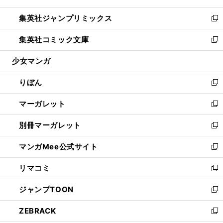
開
ウ
ン
ウ
し
集英社ジャンプリミックス
く
で
ド
ィ
い
新
開
ウ
ン
ウ
し
集英社コミック文庫
く
で
ド
ィ
い
新
開
ウ
ン
ウ
し
少女マンガ
く
で
ド
ィ
い
開
ウ
ン
ウ
りぼん
く
で
ド
ィ
新
開
ウ
ン
し
マーガレット
く
で
ド
い
新
開
ウ
ウ
し
別冊マーガレット
く
で
ィ
い
新
開
ン
ウ
し
マンガMee公式サイト
く
ド
ィ
い
新
ウ
ン
ウ
し
リマコミ
で
ド
ィ
い
新
開
ウ
ン
ウ
し
ジャンプTOON
く
で
ド
ィ
い
新
開
ウ
ン
ウ
し
ZEBRACK
く
で
ド
ィ
い
新
開
ウ
ン
ウ