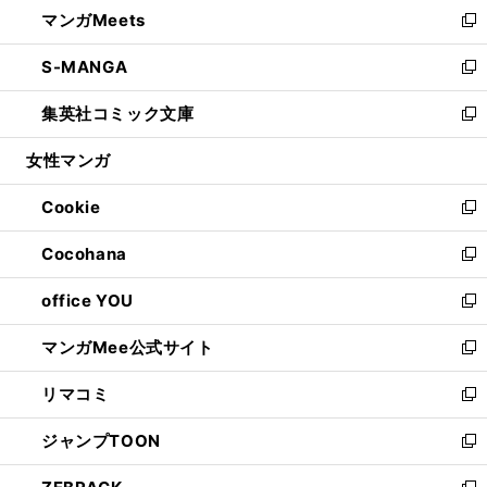
し
マンガMeets
く
で
ド
ィ
い
新
開
ウ
ン
ウ
し
S-MANGA
く
で
ド
ィ
い
新
開
ウ
ン
ウ
し
集英社コミック文庫
く
で
ド
ィ
い
新
開
ウ
ン
ウ
し
女性マンガ
く
で
ド
ィ
い
開
ウ
ン
ウ
Cookie
く
で
ド
ィ
新
開
ウ
ン
し
Cocohana
く
で
ド
い
新
開
ウ
ウ
し
office YOU
く
で
ィ
い
新
開
ン
ウ
し
マンガMee公式サイト
く
ド
ィ
い
新
ウ
ン
ウ
し
リマコミ
で
ド
ィ
い
新
開
ウ
ン
ウ
し
ジャンプTOON
く
で
ド
ィ
い
新
開
ウ
ン
ウ
し
く