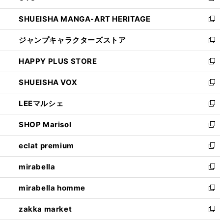
開
ウ
し
SHUEISHA MANGA-ART HERITAGE
く
で
い
新
開
ウ
し
ジャンプキャラクターズストア
く
ィ
い
新
ン
ウ
し
HAPPY PLUS STORE
ド
ィ
い
新
ウ
ン
ウ
し
SHUEISHA VOX
で
ド
ィ
い
新
開
ウ
ン
ウ
し
LEEマルシェ
く
で
ド
ィ
い
新
開
ウ
ン
ウ
し
SHOP Marisol
く
で
ド
ィ
い
新
開
ウ
ン
ウ
し
eclat premium
く
で
ド
ィ
い
新
開
ウ
ン
ウ
し
mirabella
く
で
ド
ィ
い
新
開
ウ
ン
ウ
し
mirabella homme
く
で
ド
ィ
い
新
開
ウ
ン
ウ
し
zakka market
く
で
ド
ィ
い
新
開
ウ