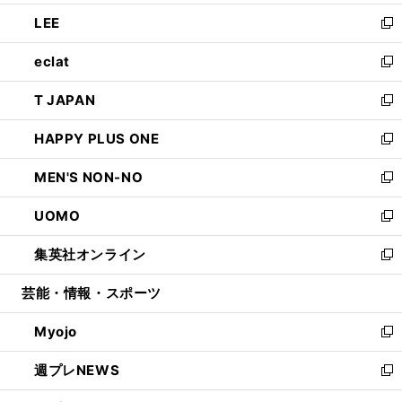
開
ウ
ン
ウ
し
LEE
く
で
ド
ィ
い
新
開
ウ
ン
ウ
し
eclat
く
で
ド
ィ
い
新
開
ウ
ン
ウ
し
T JAPAN
く
で
ド
ィ
い
新
開
ウ
ン
ウ
し
HAPPY PLUS ONE
く
で
ド
ィ
い
新
開
ウ
ン
ウ
し
MEN'S NON-NO
く
で
ド
ィ
い
新
開
ウ
ン
ウ
し
UOMO
く
で
ド
ィ
い
新
開
ウ
ン
ウ
し
集英社オンライン
く
で
ド
ィ
い
新
開
ウ
ン
ウ
し
芸能・情報・スポーツ
く
で
ド
ィ
い
開
ウ
ン
ウ
Myojo
く
で
ド
ィ
新
開
ウ
ン
し
週プレNEWS
く
で
ド
い
新
開
ウ
ウ
し