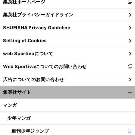
集英社ホームページ
新
閉
し
じ
集英社プライバシーガイドライン
い
る
ウ
SHUEISHA Privacy Guideline
ィ
ン
Setting of Cookies
ド
ウ
web Sportivaについて
で
開
ジ
。
ャパニーズドリームを求めて
四国ILで戦う南半球の外国人選手たち
Web Sportivaについてのお問い合わせ
く
新
し
広告についてのお問い合わせ
い
ウ
集英社サイト
ィ
開
ン
く/
マンガ
ド
閉
ウ
じ
少年マンガ
で
る
開
週刊少年ジャンプ
く
新