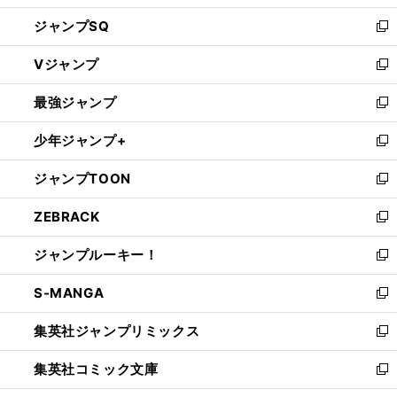
し
ジャンプSQ
い
新
ウ
し
Vジャンプ
ィ
い
新
ン
ウ
し
最強ジャンプ
ド
ィ
い
新
ウ
ン
ウ
し
少年ジャンプ+
で
ド
ィ
い
新
開
ウ
ン
ウ
し
ジャンプTOON
く
で
ド
ィ
い
新
開
ウ
ン
ウ
し
ZEBRACK
く
で
ド
ィ
い
新
開
ウ
ン
ウ
し
ジャンプルーキー！
く
で
ド
ィ
い
新
開
ウ
ン
ウ
し
S-MANGA
く
で
ド
ィ
い
新
開
ウ
ン
ウ
し
集英社ジャンプリミックス
く
で
ド
ィ
い
新
開
ウ
ン
ウ
し
集英社コミック文庫
く
で
ド
ィ
い
新
開
ウ
ン
ウ
し