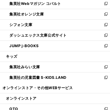
集英社Webマガジン コバルト
く
で
ド
ィ
新
開
ウ
ン
し
集英社オレンジ文庫
く
で
ド
い
新
開
ウ
ウ
し
シフォン文庫
く
で
ィ
い
新
開
ン
ウ
し
ダッシュエックス文庫公式サイト
く
ド
ィ
い
新
ウ
ン
ウ
し
JUMP j-BOOKS
で
ド
ィ
い
新
開
ウ
ン
ウ
し
キッズ
く
で
ド
ィ
い
開
ウ
ン
ウ
集英社みらい文庫
く
で
ド
ィ
新
開
ウ
ン
し
集英社の児童図書 S-KIDS.LAND
く
で
ド
い
新
開
ウ
ウ
し
オンラインストア・
その他WEBサービス
く
で
ィ
い
開
ン
ウ
オンラインストア
く
ド
ィ
ウ
ン
OTO
で
ド
新