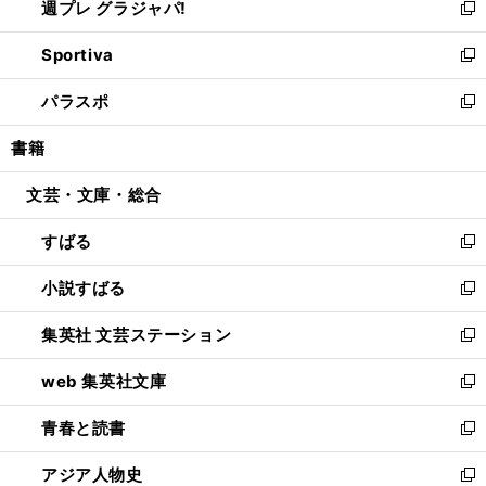
週プレ グラジャパ!
く
で
ィ
い
新
開
ン
ウ
し
Sportiva
く
ド
ィ
い
新
ウ
ン
ウ
し
パラスポ
で
ド
ィ
い
新
開
ウ
ン
ウ
し
書籍
く
で
ド
ィ
い
開
ウ
ン
ウ
文芸・文庫・総合
く
で
ド
ィ
開
ウ
ン
すばる
く
で
ド
新
開
ウ
し
小説すばる
く
で
い
新
開
ウ
し
集英社 文芸ステーション
く
ィ
い
新
ン
ウ
し
web 集英社文庫
ド
ィ
い
新
ウ
ン
ウ
し
青春と読書
で
ド
ィ
い
新
開
ウ
ン
ウ
し
アジア人物史
く
で
ド
ィ
い
新