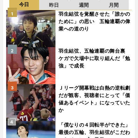
今日
昨日
週間
月間
羽生結弦を覚醒させた「誰かの
1
ために」の思い 五輪連覇の偉
業への道のり
羽生結弦、五輪連覇の舞台裏
2
ケガで欠場中に取り組んだ「勉
強」で成長
Ｊリーグ開幕戦は白熱の逆転劇
3
だが観客、視聴者にとって「価
値あるイベント」になっていた
か
4
「僕なりの４回転半ができた」
最後の五輪、羽生結弦がこだわ