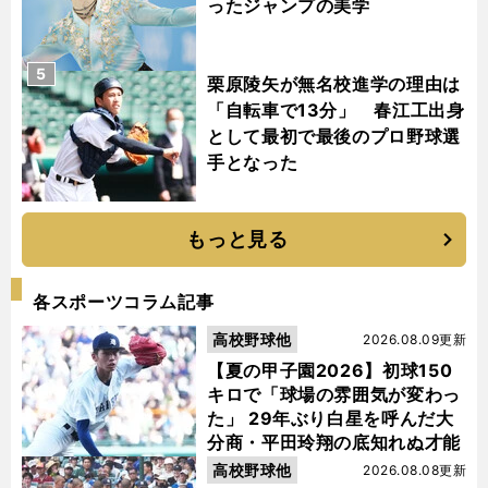
ったジャンプの美学
5
栗原陵矢が無名校進学の理由は
「自転車で13分」 春江工出身
として最初で最後のプロ野球選
手となった
もっと見る
各スポーツコラム記事
高校野球他
2026.08.09更新
【夏の甲子園2026】初球150
キロで「球場の雰囲気が変わっ
た」 29年ぶり白星を呼んだ大
分商・平田玲翔の底知れぬ才能
高校野球他
2026.08.08更新