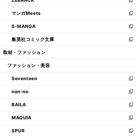
ZEBRACK
で
ド
ィ
い
新
開
ウ
ン
ウ
し
マンガMeets
く
で
ド
ィ
い
新
開
ウ
ン
ウ
し
S-MANGA
く
で
ド
ィ
い
新
開
ウ
ン
ウ
し
集英社コミック文庫
く
で
ド
ィ
い
新
開
ウ
ン
ウ
し
取材・ファッション
く
で
ド
ィ
い
開
ウ
ン
ウ
ファッション・美容
く
で
ド
ィ
開
ウ
ン
Seventeen
く
で
ド
新
開
ウ
し
non-no
く
で
い
新
開
ウ
し
BAILA
く
ィ
い
新
ン
ウ
し
MAQUIA
ド
ィ
い
新
ウ
ン
ウ
し
SPUR
で
ド
ィ
い
新