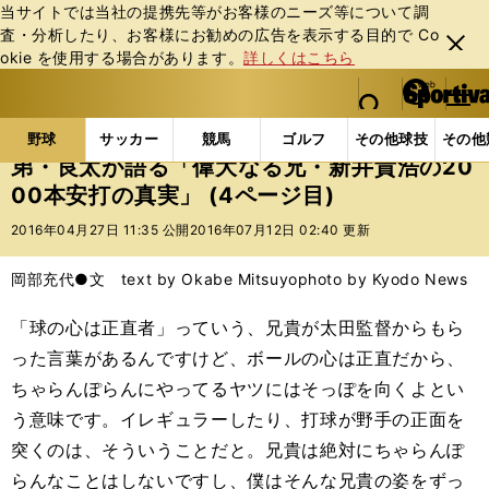
当サイトでは当社の提携先等がお客様のニーズ等について調
査・分析したり、お客様にお勧めの広告を表⽰する⽬的で Co
閉じ
okie を使⽤する場合があります。
詳しくはこちら
る
マイペ
web Sportiva (webスポルティーバ)
検索
メニュ
we
ー
野球の記事一覧
プロ野球
弟・良太が語る「偉大なる
b
ジ
野球
サッカー
競馬
ゴルフ
その他球技
その他
ス
弟・良太が語る「偉大なる兄・新井貴浩の20
ポ
00本安打の真実」 (4ページ目)
ル
テ
2016年04月27日 11:35 公開
2016年07月12日 02:40 更新
ィ
ー
岡部充代●文 text by Okabe Mitsuyo
photo by Kyodo News
バ
「球の心は正直者」っていう、兄貴が太田監督からもら
った言葉があるんですけど、ボールの心は正直だから、
ちゃらんぽらんにやってるヤツにはそっぽを向くよとい
う意味です。イレギュラーしたり、打球が野手の正面を
突くのは、そういうことだと。兄貴は絶対にちゃらんぽ
らんなことはしないですし、僕はそんな兄貴の姿をずっ