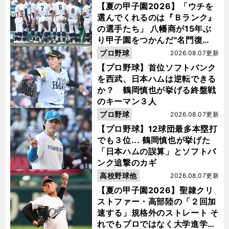
【夏の甲子園2026】「ウチを
選んでくれるのは『Ｂランク』
の選手たち」 八幡商が15年ぶ
り甲子園をつかんだ"名門復
活"の舞台裏
プロ野球
2026.08.07更新
【プロ野球】首位ソフトバンク
を西武、日本ハムは逆転できる
か？ 鶴岡慎也が挙げる終盤戦
のキーマン３人
プロ野球
2026.08.07更新
【プロ野球】12球団最多本塁打
でも３位... 鶴岡慎也が挙げた
「日本ハムの誤算」とソフトバ
ンク追撃のカギ
高校野球他
2026.08.07更新
【夏の甲子園2026】聖隷クリ
ストファー・高部陸の「２回加
速する」規格外のストレート そ
れでもプロではなく大学進学を