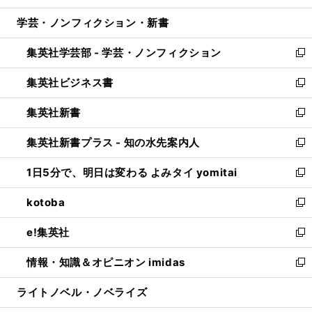
開
ウ
ン
ウ
し
学芸・ノンフィクション・新書
く
で
ド
ィ
い
開
ウ
ン
ウ
集英社学芸部 - 学芸・ノンフィクション
く
で
ド
ィ
新
開
ウ
ン
し
集英社ビジネス書
く
で
ド
い
新
開
ウ
ウ
し
集英社新書
く
で
ィ
い
新
開
ン
ウ
し
集英社新書プラス - 知の水先案内人
く
ド
ィ
い
新
ウ
ン
ウ
し
1日5分で、明日は変わる よみタイ yomitai
で
ド
ィ
い
新
開
ウ
ン
ウ
し
kotoba
く
で
ド
ィ
い
新
開
ウ
ン
ウ
し
e!集英社
く
で
ド
ィ
い
新
開
ウ
ン
ウ
し
情報・知識＆オピニオン imidas
く
で
ド
ィ
い
新
開
ウ
ン
ウ
し
ライトノベル・ノベライズ
く
で
ド
ィ
い
開
ウ
ン
ウ