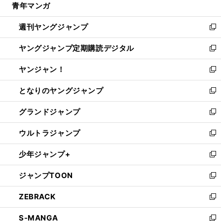
青年マンガ
く
で
ド
ィ
い
開
ウ
ン
ウ
週刊ヤングジャンプ
く
で
ド
ィ
新
開
ウ
ン
し
ヤングジャンプ定期購読デジタル
く
で
ド
い
新
開
ウ
ウ
し
ヤンジャン！
く
で
ィ
い
新
開
ン
ウ
し
となりのヤングジャンプ
く
ド
ィ
い
新
ウ
ン
ウ
し
グランドジャンプ
で
ド
ィ
い
新
開
ウ
ン
ウ
し
ウルトラジャンプ
く
で
ド
ィ
い
新
開
ウ
ン
ウ
し
少年ジャンプ+
く
で
ド
ィ
い
新
開
ウ
ン
ウ
し
ジャンプTOON
く
で
ド
ィ
い
新
開
ウ
ン
ウ
し
ZEBRACK
く
で
ド
ィ
い
新
開
ウ
ン
ウ
し
S-MANGA
く
で
ド
ィ
い
新