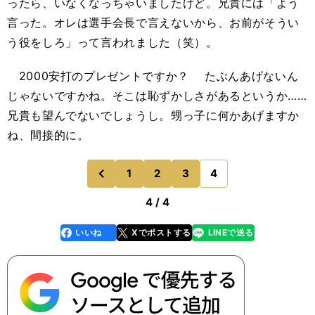
ったら、いなくなっちゃいましたけど。兄貴には「よう
言った。オレは選手会長で言えないから、お前がそうい
う役をしろ」って言われました（笑）。
2000安打のプレゼントですか？ たぶんあげないん
じゃないですかね。そこは恥ずかしさがあるというか……
兄貴も望んでないでしょうし。甥っ子に何かあげますか
ね、間接的に。
1
2
3
4
のページへ
前
4 / 4
いいね
Xでポストする
LINEで送る
line
faceboo
x
k