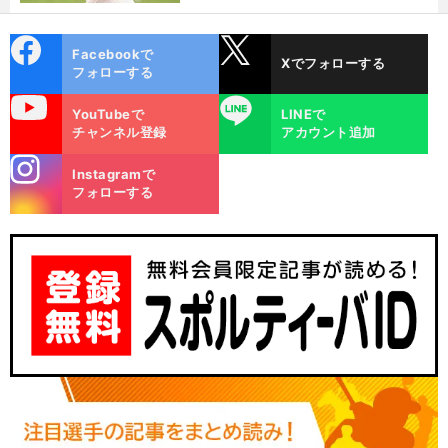
選ぶ理由
cebo
X
Facebookで
Xでフォローする
ok
フォローする
uTube
LINE
YouTubeで
LINEで
チャンネル登録
アカウント追加
stagra
Instagramで
m
フォローする