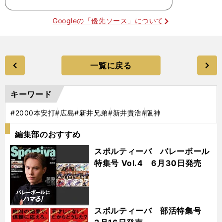
Googleの「優先ソース」について
一覧に戻る
キーワード
#2000本安打
#広島
#新井兄弟
#新井貴浩
#阪神
編集部のおすすめ
スポルティーバ バレーボール
特集号 Vol.4 6月30日発売
スポルティーバ 部活特集号