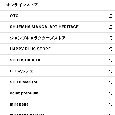
ン
ウ
オンラインストア
く
ド
ィ
ウ
ン
OTO
で
ド
新
開
ウ
し
SHUEISHA MANGA-ART HERITAGE
く
で
い
新
開
ウ
し
ジャンプキャラクターズストア
く
ィ
い
新
ン
ウ
し
HAPPY PLUS STORE
ド
ィ
い
新
ウ
ン
ウ
し
SHUEISHA VOX
で
ド
ィ
い
新
開
ウ
ン
ウ
し
LEEマルシェ
く
で
ド
ィ
い
新
開
ウ
ン
ウ
し
SHOP Marisol
く
で
ド
ィ
い
新
開
ウ
ン
ウ
し
eclat premium
く
で
ド
ィ
い
新
開
ウ
ン
ウ
し
mirabella
く
で
ド
ィ
い
新
開
ウ
ン
ウ
し