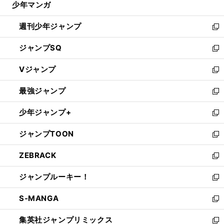
少年マンガ
で
る
開
週刊少年ジャンプ
く
新
し
ジャンプSQ
い
新
ウ
し
Vジャンプ
ィ
い
新
ン
ウ
し
最強ジャンプ
ド
ィ
い
新
ウ
ン
ウ
し
少年ジャンプ+
で
ド
ィ
い
新
開
ウ
ン
ウ
し
ジャンプTOON
く
で
ド
ィ
い
新
開
ウ
ン
ウ
し
ZEBRACK
く
で
ド
ィ
い
新
開
ウ
ン
ウ
し
ジャンプルーキー！
く
で
ド
ィ
い
新
開
ウ
ン
ウ
し
S-MANGA
く
で
ド
ィ
い
新
開
ウ
ン
ウ
し
集英社ジャンプリミックス
く
で
ド
ィ
い
新