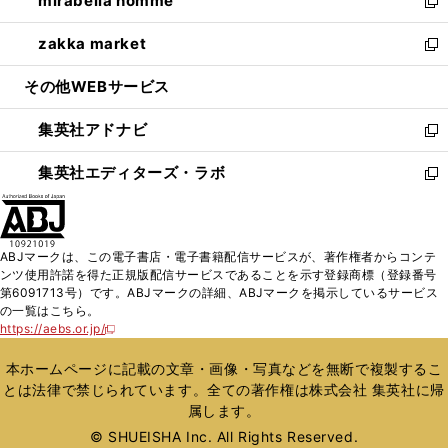
mirabella homme
く
で
ド
ィ
い
新
開
ウ
ン
ウ
し
zakka market
く
で
ド
ィ
い
新
開
ウ
ン
ウ
し
その他WEBサービス
く
で
ド
ィ
い
開
ウ
ン
ウ
集英社アドナビ
く
で
ド
ィ
新
開
ウ
ン
し
集英社エディターズ・ラボ
く
で
ド
い
新
開
ウ
ウ
し
く
で
ィ
い
開
ン
ウ
ABJマークは、この電子書店・電子書籍配信サービスが、著作権者からコンテ
く
ド
ィ
ンツ使用許諾を得た正規版配信サービスであることを示す登録商標（登録番号
ウ
ン
第6091713号）です。ABJマークの詳細、ABJマークを掲示しているサービス
で
ド
の一覧はこちら。
開
ウ
https://aebs.or.jp/
新
く
で
し
い
開
本ホームページに記載の文章・画像・写真などを無断で複製するこ
ウ
く
とは法律で禁じられています。全ての著作権は株式会社 集英社に帰
ィ
属します。
ン
ド
© SHUEISHA Inc. All Rights Reserved.
ウ