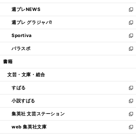
開
ウ
ン
し
週プレNEWS
く
で
ド
い
新
開
ウ
ウ
し
週プレ グラジャパ!
く
で
ィ
い
新
開
ン
ウ
し
Sportiva
く
ド
ィ
い
新
ウ
ン
ウ
し
パラスポ
で
ド
ィ
い
新
開
ウ
ン
ウ
し
書籍
く
で
ド
ィ
い
開
ウ
ン
ウ
文芸・文庫・総合
く
で
ド
ィ
開
ウ
ン
すばる
く
で
ド
新
開
ウ
し
小説すばる
く
で
い
新
開
ウ
し
集英社 文芸ステーション
く
ィ
い
新
ン
ウ
し
web 集英社文庫
ド
ィ
い
新
ウ
ン
ウ
し