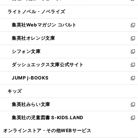
開
ウ
ン
ウ
し
ライトノベル・ノベライズ
く
で
ド
ィ
い
開
ウ
ン
ウ
集英社Webマガジン コバルト
く
で
ド
ィ
新
開
ウ
ン
し
集英社オレンジ文庫
く
で
ド
い
新
開
ウ
ウ
し
シフォン文庫
く
で
ィ
い
新
開
ン
ウ
し
ダッシュエックス文庫公式サイト
く
ド
ィ
い
新
ウ
ン
ウ
し
JUMP j-BOOKS
で
ド
ィ
い
新
開
ウ
ン
ウ
し
キッズ
く
で
ド
ィ
い
開
ウ
ン
ウ
集英社みらい文庫
く
で
ド
ィ
新
開
ウ
ン
し
集英社の児童図書 S-KIDS.LAND
く
で
ド
い
新
開
ウ
ウ
し
オンラインストア・
その他WEBサービス
く
で
ィ
い
開