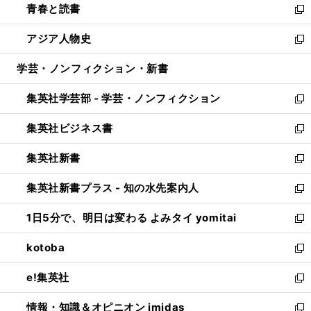
青春と読書
で
ド
ィ
い
新
開
ウ
ン
ウ
し
アジア人物史
く
で
ド
ィ
い
新
開
ウ
ン
ウ
し
学芸・ノンフィクション・新書
く
で
ド
ィ
い
開
ウ
ン
ウ
集英社学芸部 - 学芸・ノンフィクション
く
で
ド
ィ
新
開
ウ
ン
し
集英社ビジネス書
く
で
ド
い
新
開
ウ
ウ
し
集英社新書
く
で
ィ
い
新
開
ン
ウ
し
集英社新書プラス - 知の水先案内人
く
ド
ィ
い
新
ウ
ン
ウ
し
1日5分で、明日は変わる よみタイ yomitai
で
ド
ィ
い
新
開
ウ
ン
ウ
し
kotoba
く
で
ド
ィ
い
新
開
ウ
ン
ウ
し
e!集英社
く
で
ド
ィ
い
新
開
ウ
ン
ウ
し
情報・知識＆オピニオン imidas
く
で
ド
ィ
い
新