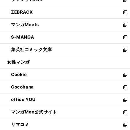
ド
ィ
い
新
開
ウ
ン
ウ
し
ZEBRACK
く
で
ド
ィ
い
新
開
ウ
ン
ウ
し
マンガMeets
く
で
ド
ィ
い
新
開
ウ
ン
ウ
し
S-MANGA
く
で
ド
ィ
い
新
開
ウ
ン
ウ
し
集英社コミック文庫
く
で
ド
ィ
い
新
開
ウ
ン
ウ
し
女性マンガ
く
で
ド
ィ
い
開
ウ
ン
ウ
Cookie
く
で
ド
ィ
新
開
ウ
ン
し
Cocohana
く
で
ド
い
新
開
ウ
ウ
し
office YOU
く
で
ィ
い
新
開
ン
ウ
し
マンガMee公式サイト
く
ド
ィ
い
新
ウ
ン
ウ
し
リマコミ
で
ド
ィ
い
新