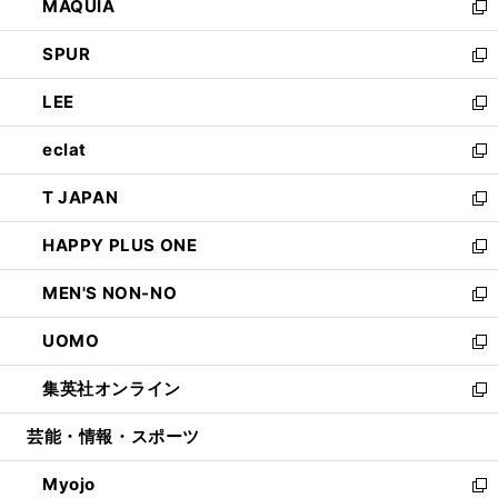
MAQUIA
ド
ィ
い
新
ウ
ン
ウ
し
SPUR
で
ド
ィ
い
新
開
ウ
ン
ウ
し
LEE
く
で
ド
ィ
い
新
開
ウ
ン
ウ
し
eclat
く
で
ド
ィ
い
新
開
ウ
ン
ウ
し
T JAPAN
く
で
ド
ィ
い
新
開
ウ
ン
ウ
し
HAPPY PLUS ONE
く
で
ド
ィ
い
新
開
ウ
ン
ウ
し
MEN'S NON-NO
く
で
ド
ィ
い
新
開
ウ
ン
ウ
し
UOMO
く
で
ド
ィ
い
新
開
ウ
ン
ウ
し
集英社オンライン
く
で
ド
ィ
い
新
開
ウ
ン
ウ
し
芸能・情報・スポーツ
く
で
ド
ィ
い
開
ウ
ン
ウ
Myojo
く
で
ド
ィ
新