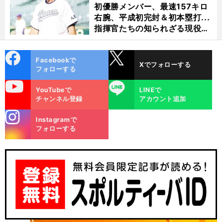
初優勝メンバー、最速157キロ
右腕、平成初完封＆初本塁打...
指揮官たちの知られざる現役時
代
cebo
X
Facebookで
Xでフォローする
ok
フォローする
uTube
LINE
YouTubeで
LINEで
チャンネル登録
アカウント追加
stagra
Instagramで
m
フォローする