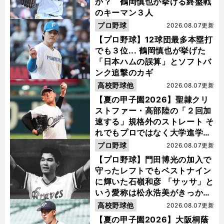
か？ 鶴岡慎也が挙げる終盤戦
のキーマン３人
プロ野球
2026.08.07更新
【プロ野球】12球団最多本塁打
でも３位... 鶴岡慎也が挙げた
「日本ハムの誤算」とソフトバ
ンク追撃のカギ
高校野球他
2026.08.07更新
【夏の甲子園2026】聖隷クリ
ストファー・高部陸の「２回加
速する」規格外のストレート そ
れでもプロではなく大学進学を
選ぶ理由
プロ野球
2026.08.07更新
【プロ野球】門田博光の加入で
守ったレフトでもベストナイン
に輝いた石嶺和彦 「サッサ」と
いう愛称は松永浩美がきっか
け？
高校野球他
2026.08.07更新
【夏の甲子園2026】大阪桐蔭