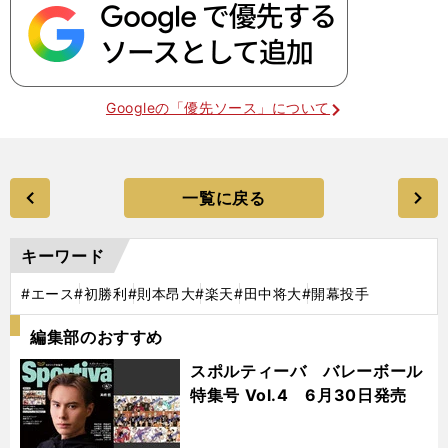
Googleの「優先ソース」について
一覧に戻る
キーワード
#エース
#初勝利
#則本昂大
#楽天
#田中将大
#開幕投手
編集部のおすすめ
スポルティーバ バレーボール
特集号 Vol.4 6月30日発売