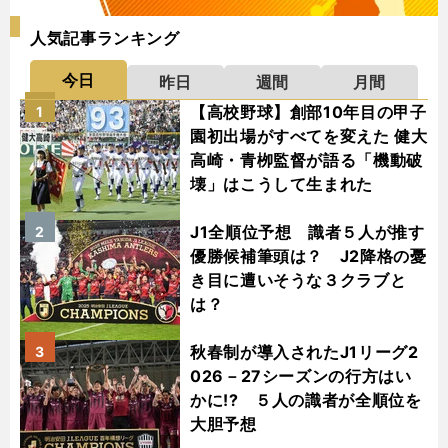
人気記事ランキング
今日
昨日
週間
月間
【高校野球】創部10年目の甲子
1
園初出場がすべてを変えた 健大
高崎・青栁監督が語る「機動破
壊」はこうして生まれた
J1全順位予想 識者５人が推す
2
優勝候補筆頭は？ J2降格の憂
き目に遭いそうな３クラブと
は？
秋春制が導入されたJ1リーグ2
3
026－27シーズンの行方はい
かに!? ５人の識者が全順位を
大胆予想