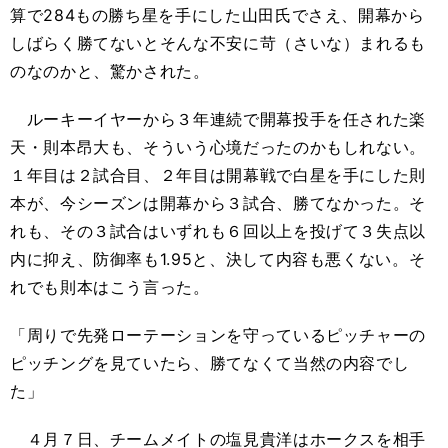
算で284もの勝ち星を手にした山田氏でさえ、開幕から
しばらく勝てないとそんな不安に苛（さいな）まれるも
のなのかと、驚かされた。
ルーキーイヤーから３年連続で開幕投手を任された楽
天・則本昂大も、そういう心境だったのかもしれない。
１年目は２試合目、２年目は開幕戦で白星を手にした則
本が、今シーズンは開幕から３試合、勝てなかった。そ
れも、その３試合はいずれも６回以上を投げて３失点以
内に抑え、防御率も1.95と、決して内容も悪くない。そ
れでも則本はこう言った。
「周りで先発ローテーションを守っているピッチャーの
ピッチングを見ていたら、勝てなくて当然の内容でし
た」
４月７日、チームメイトの塩見貴洋はホークスを相手