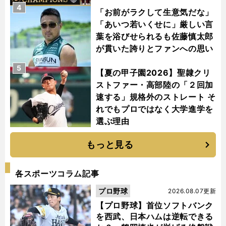
4
「お前がラクして生意気だな」
「あいつ若いくせに」厳しい言
葉を浴びせられるも佐藤慎太郎
が貫いた誇りとファンへの思い
5
【夏の甲子園2026】聖隷クリ
ストファー・高部陸の「２回加
速する」規格外のストレート そ
れでもプロではなく大学進学を
選ぶ理由
もっと見る
各スポーツコラム記事
プロ野球
2026.08.07更新
【プロ野球】首位ソフトバンク
を西武、日本ハムは逆転できる