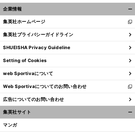
。
大
？
前
へ
企業情報
開
く/
集英社ホームページ
新
閉
し
じ
集英社プライバシーガイドライン
い
る
ウ
SHUEISHA Privacy Guideline
ィ
ン
Setting of Cookies
ド
ウ
web Sportivaについて
で
開
Web Sportivaについてのお問い合わせ
く
新
し
広告についてのお問い合わせ
い
ウ
集英社サイト
ィ
開
ン
く/
マンガ
ド
閉
ウ
じ