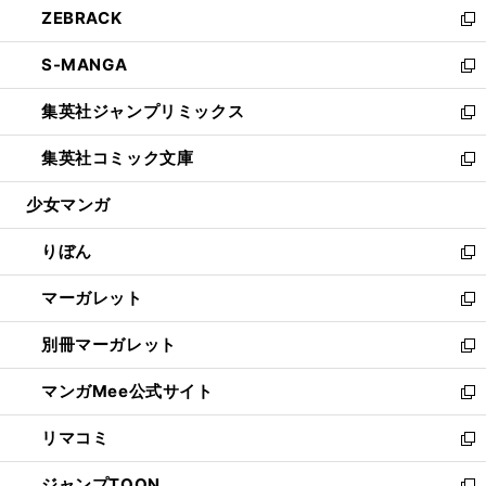
ZEBRACK
く
で
ド
ィ
い
新
開
ウ
ン
ウ
し
S-MANGA
く
で
ド
ィ
い
新
開
ウ
ン
ウ
し
集英社ジャンプリミックス
く
で
ド
ィ
い
新
開
ウ
ン
ウ
し
集英社コミック文庫
く
で
ド
ィ
い
新
開
ウ
ン
ウ
し
少女マンガ
く
で
ド
ィ
い
開
ウ
ン
ウ
りぼん
く
で
ド
ィ
新
開
ウ
ン
し
マーガレット
く
で
ド
い
新
開
ウ
ウ
し
別冊マーガレット
く
で
ィ
い
新
開
ン
ウ
し
マンガMee公式サイト
く
ド
ィ
い
新
ウ
ン
ウ
し
リマコミ
で
ド
ィ
い
新
開
ウ
ン
ウ
し
ジャンプTOON
く
で