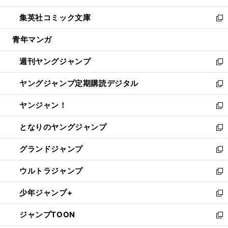
開
ウ
ン
ウ
し
集英社コミック文庫
く
で
ド
ィ
い
新
開
ウ
ン
ウ
し
青年マンガ
く
で
ド
ィ
い
開
ウ
ン
ウ
週刊ヤングジャンプ
く
で
ド
ィ
新
開
ウ
ン
し
ヤングジャンプ定期購読デジタル
く
で
ド
い
新
開
ウ
ウ
し
ヤンジャン！
く
で
ィ
い
新
開
ン
ウ
し
となりのヤングジャンプ
く
ド
ィ
い
新
ウ
ン
ウ
し
グランドジャンプ
で
ド
ィ
い
新
開
ウ
ン
ウ
し
ウルトラジャンプ
く
で
ド
ィ
い
新
開
ウ
ン
ウ
し
少年ジャンプ+
く
で
ド
ィ
い
新
開
ウ
ン
ウ
し
ジャンプTOON
く
で
ド
ィ
い
新
開
ウ
ン
ウ
し