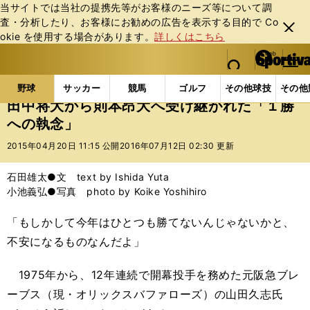
当サイトでは当社の提携先等がお客様のニーズ等について調
査・分析したり、お客様にお勧めの広告を表⽰する⽬的で Co
閉じ
okie を使⽤する場合があります。
詳しくはこちら
る
マイペ
web Sportiva (webスポルティーバ)
検索
メニュ
we
ー
野球の記事一覧
プロ野球
田中将大から則本昂大へ
b
ジ
野球
サッカー
競馬
ゴルフ
その他球技
その他
ス
田中将大から則本昂大へ受け継がれた「１勝
ポ
への執念」
ル
テ
2015年04月20日 11:15 公開
2016年07月12日 02:30 更新
ィ
ー
石田雄太●文 text by Ishida Yuta
バ
小池義弘●写真 photo by Koike Yoshihiro
「もしかして今年はひとつも勝てないんじゃないかと、
不安になるものなんだよ」
1975年から、12年連続で開幕投手を務めた元阪急ブレ
ーブス（現・オリックスバファローズ）の山田久志氏