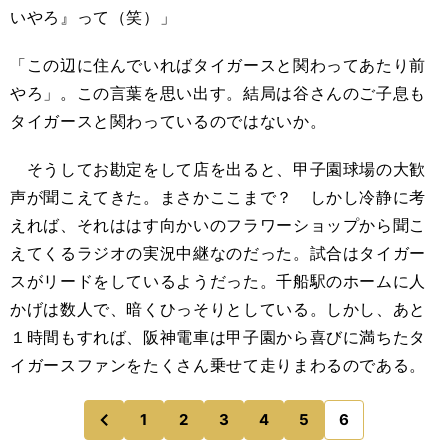
いやろ』って（笑）」
「この辺に住んでいればタイガースと関わってあたり前
やろ」。この言葉を思い出す。結局は谷さんのご子息も
タイガースと関わっているのではないか。
そうしてお勘定をして店を出ると、甲子園球場の大歓
声が聞こえてきた。まさかここまで？ しかし冷静に考
えれば、それははす向かいのフラワーショップから聞こ
えてくるラジオの実況中継なのだった。試合はタイガー
スがリードをしているようだった。千船駅のホームに人
かげは数人で、暗くひっそりとしている。しかし、あと
１時間もすれば、阪神電車は甲子園から喜びに満ちたタ
イガースファンをたくさん乗せて走りまわるのである。
1
2
3
4
5
6
のページへ
前