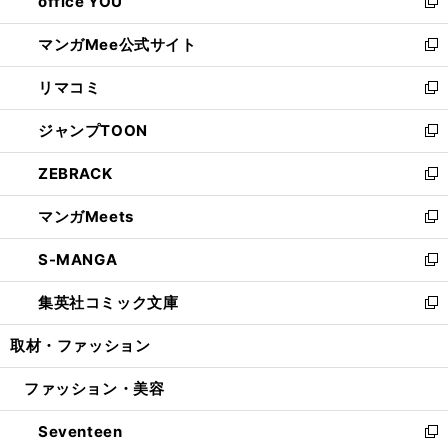
office YOU
く
で
ィ
い
新
開
ン
ウ
し
マンガMee公式サイト
く
ド
ィ
い
新
ウ
ン
ウ
し
リマコミ
で
ド
ィ
い
新
開
ウ
ン
ウ
し
ジャンプTOON
く
で
ド
ィ
い
新
開
ウ
ン
ウ
し
ZEBRACK
く
で
ド
ィ
い
新
開
ウ
ン
ウ
し
マンガMeets
く
で
ド
ィ
い
新
開
ウ
ン
ウ
し
S-MANGA
く
で
ド
ィ
い
新
開
ウ
ン
ウ
し
集英社コミック文庫
く
で
ド
ィ
い
新
開
ウ
ン
ウ
し
取材・ファッション
く
で
ド
ィ
い
開
ウ
ン
ウ
ファッション・美容
く
で
ド
ィ
開
ウ
ン
Seventeen
く
で
ド
新