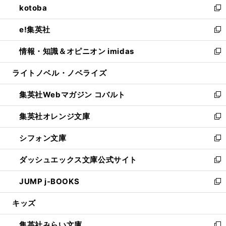
kotoba
く
で
ド
ィ
い
新
開
ウ
ン
ウ
し
e!集英社
く
で
ド
ィ
い
新
開
ウ
ン
ウ
し
情報・知識＆オピニオン imidas
く
で
ド
ィ
い
新
開
ウ
ン
ウ
し
ライトノベル・ノベライズ
く
で
ド
ィ
い
開
ウ
ン
ウ
集英社Webマガジン コバルト
く
で
ド
ィ
新
開
ウ
ン
し
集英社オレンジ文庫
く
で
ド
い
新
開
ウ
ウ
し
シフォン文庫
く
で
ィ
い
新
開
ン
ウ
し
ダッシュエックス文庫公式サイト
く
ド
ィ
い
新
ウ
ン
ウ
し
JUMP j-BOOKS
で
ド
ィ
い
新
開
ウ
ン
ウ
し
キッズ
く
で
ド
ィ
い
開
ウ
ン
ウ
集英社みらい文庫
く
で
ド
ィ