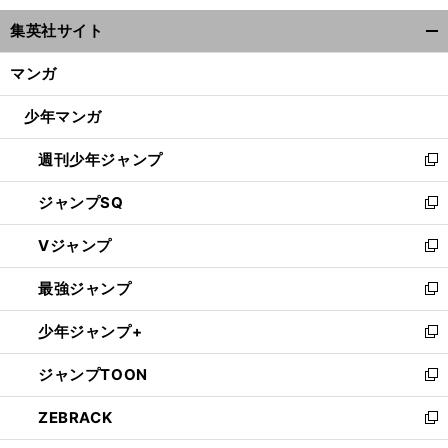
ウ
集英社サイト
ィ
開
ン
く/
マンガ
ド
閉
ウ
じ
少年マンガ
で
る
開
週刊少年ジャンプ
く
新
し
ジャンプSQ
い
新
ウ
し
Vジャンプ
ィ
い
新
ン
ウ
し
最強ジャンプ
ド
ィ
い
新
ウ
ン
ウ
し
少年ジャンプ+
で
ド
ィ
い
新
開
ウ
ン
ウ
し
ジャンプTOON
く
で
ド
ィ
い
新
開
ウ
ン
ウ
し
ZEBRACK
く
で
ド
ィ
い
新
開
ウ
ン
ウ
し