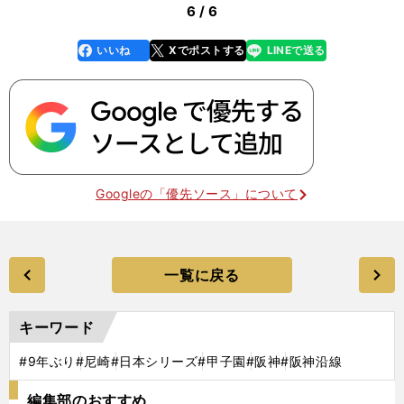
6 / 6
いいね
Xでポストする
LINEで送る
line
faceboo
x
k
Googleの「優先ソース」について
一覧に戻る
キーワード
#9年ぶり
#尼崎
#日本シリーズ
#甲子園
#阪神
#阪神沿線
編集部のおすすめ