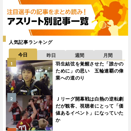
人気記事ランキング
今日
昨日
週間
月間
羽生結弦を覚醒させた「誰かの
1
ために」の思い 五輪連覇の偉
業への道のり
Ｊリーグ開幕戦は白熱の逆転劇
2
だが観客、視聴者にとって「価
値あるイベント」になっていた
か