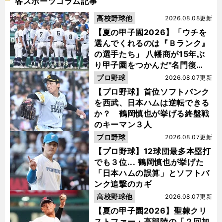
各スポーツコラム記事
高校野球他
2026.08.08更新
【夏の甲子園2026】「ウチを
選んでくれるのは『Ｂランク』
の選手たち」 八幡商が15年ぶ
り甲子園をつかんだ"名門復
活"の舞台裏
プロ野球
2026.08.07更新
【プロ野球】首位ソフトバンク
を西武、日本ハムは逆転できる
か？ 鶴岡慎也が挙げる終盤戦
のキーマン３人
プロ野球
2026.08.07更新
【プロ野球】12球団最多本塁打
でも３位... 鶴岡慎也が挙げた
「日本ハムの誤算」とソフトバ
ンク追撃のカギ
高校野球他
2026.08.07更新
【夏の甲子園2026】聖隷クリ
ストファー・高部陸の「２回加