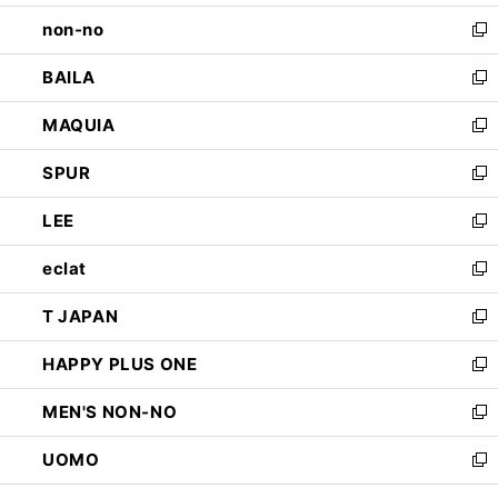
開
ウ
し
non-no
く
で
い
新
開
ウ
し
BAILA
く
ィ
い
新
ン
ウ
し
MAQUIA
ド
ィ
い
新
ウ
ン
ウ
し
SPUR
で
ド
ィ
い
新
開
ウ
ン
ウ
し
LEE
く
で
ド
ィ
い
新
開
ウ
ン
ウ
し
eclat
く
で
ド
ィ
い
新
開
ウ
ン
ウ
し
T JAPAN
く
で
ド
ィ
い
新
開
ウ
ン
ウ
し
HAPPY PLUS ONE
く
で
ド
ィ
い
新
開
ウ
ン
ウ
し
MEN'S NON-NO
く
で
ド
ィ
い
新
開
ウ
ン
ウ
し
UOMO
く
で
ド
ィ
い
新
開
ウ
ン
ウ
し