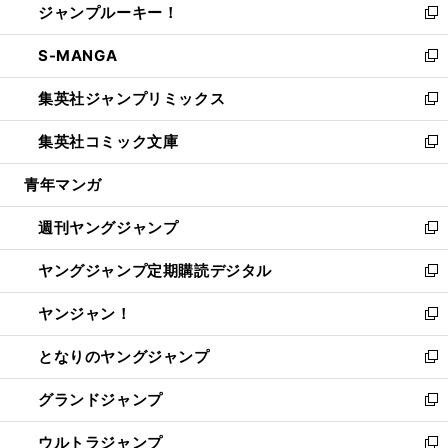
ジャンプルーキー！
く
で
ド
ィ
い
新
開
ウ
ン
ウ
し
S-MANGA
く
で
ド
ィ
い
新
開
ウ
ン
ウ
し
集英社ジャンプリミックス
く
で
ド
ィ
い
新
開
ウ
ン
ウ
し
集英社コミック文庫
く
で
ド
ィ
い
新
開
ウ
ン
ウ
し
青年マンガ
く
で
ド
ィ
い
開
ウ
ン
ウ
週刊ヤングジャンプ
く
で
ド
ィ
新
開
ウ
ン
し
ヤングジャンプ定期購読デジタル
く
で
ド
い
新
開
ウ
ウ
し
ヤンジャン！
く
で
ィ
い
新
開
ン
ウ
し
となりのヤングジャンプ
く
ド
ィ
い
新
ウ
ン
ウ
し
グランドジャンプ
で
ド
ィ
い
新
開
ウ
ン
ウ
し
ウルトラジャンプ
く
で
ド
ィ
い
新