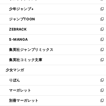
開
ウ
ン
ウ
し
少年ジャンプ+
く
で
ド
ィ
い
新
開
ウ
ン
ウ
し
ジャンプTOON
く
で
ド
ィ
い
新
開
ウ
ン
ウ
し
ZEBRACK
く
で
ド
ィ
い
新
開
ウ
ン
ウ
し
S-MANGA
く
で
ド
ィ
い
新
開
ウ
ン
ウ
し
集英社ジャンプリミックス
く
で
ド
ィ
い
新
開
ウ
ン
ウ
し
集英社コミック文庫
く
で
ド
ィ
い
新
開
ウ
ン
ウ
し
少女マンガ
く
で
ド
ィ
い
開
ウ
ン
ウ
りぼん
く
で
ド
ィ
新
開
ウ
ン
し
マーガレット
く
で
ド
い
新
開
ウ
ウ
し
別冊マーガレット
く
で
ィ
い
新
開
ン