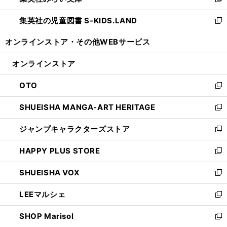
新
開
ウ
ン
し
集英社の児童図書 S-KIDS.LAND
く
で
ド
い
新
開
ウ
ウ
し
オンラインストア・
その他WEBサービス
く
で
ィ
い
開
ン
ウ
オンラインストア
く
ド
ィ
ウ
ン
OTO
で
ド
新
開
ウ
し
SHUEISHA MANGA-ART HERITAGE
く
で
い
新
開
ウ
し
ジャンプキャラクターズストア
く
ィ
い
新
ン
ウ
し
HAPPY PLUS STORE
ド
ィ
い
新
ウ
ン
ウ
し
SHUEISHA VOX
で
ド
ィ
い
新
開
ウ
ン
ウ
し
LEEマルシェ
く
で
ド
ィ
い
新
開
ウ
ン
ウ
し
SHOP Marisol
く
で
ド
ィ
い
新
開