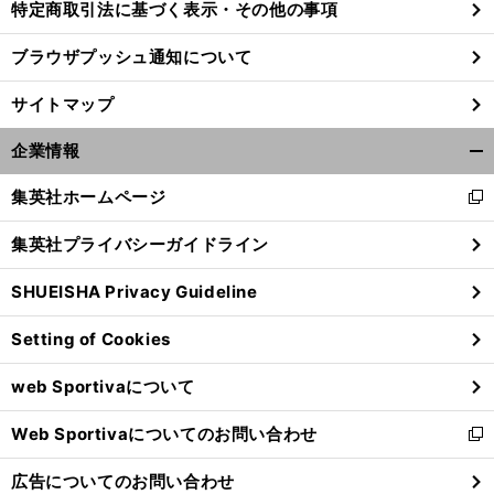
特定商取引法に基づく表示・その他の事項
ブラウザプッシュ通知について
サイトマップ
企業情報
開
く/
集英社ホームページ
新
閉
し
じ
集英社プライバシーガイドライン
い
る
ウ
SHUEISHA Privacy Guideline
ィ
ン
1
9
。
！
85年の再現
ロイヤルズが勝てば阪神も勝つ
Setting of Cookies
ド
ウ
web Sportivaについて
で
開
Web Sportivaについてのお問い合わせ
く
新
し
広告についてのお問い合わせ
い