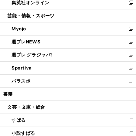
集英社オンライン
く
で
ド
ィ
い
新
開
ウ
ン
ウ
し
芸能・情報・スポーツ
く
で
ド
ィ
い
開
ウ
ン
ウ
Myojo
く
で
ド
ィ
新
開
ウ
ン
し
週プレNEWS
く
で
ド
い
新
開
ウ
ウ
し
週プレ グラジャパ!
く
で
ィ
い
新
開
ン
ウ
し
Sportiva
く
ド
ィ
い
新
ウ
ン
ウ
し
パラスポ
で
ド
ィ
い
新
開
ウ
ン
ウ
し
書籍
く
で
ド
ィ
い
開
ウ
ン
ウ
文芸・文庫・総合
く
で
ド
ィ
開
ウ
ン
すばる
く
で
ド
新
開
ウ
し
小説すばる
く
で
い
新