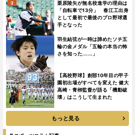
栗原陵矢が無名校進学の理由は
3
「自転車で13分」 春江工出身
として最初で最後のプロ野球選
手となった
4
羽生結弦が一時は諦めたソチ五
輪の金メダル「五輪の本当の怖
さを知った......」
5
【高校野球】創部10年目の甲子
園初出場がすべてを変えた 健大
高崎・青栁監督が語る「機動破
壊」はこうして生まれた
もっと見る