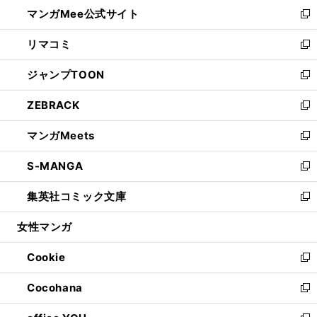
ウ
し
マンガMee公式サイト
く
ド
ィ
い
新
ウ
ン
ウ
し
リマコミ
で
ド
ィ
い
新
開
ウ
ン
ウ
し
ジャンプTOON
く
で
ド
ィ
い
新
開
ウ
ン
ウ
し
ZEBRACK
く
で
ド
ィ
い
新
開
ウ
ン
ウ
し
マンガMeets
く
で
ド
ィ
い
新
開
ウ
ン
ウ
し
S-MANGA
く
で
ド
ィ
い
新
開
ウ
ン
ウ
し
集英社コミック文庫
く
で
ド
ィ
い
新
開
ウ
ン
ウ
し
女性マンガ
く
で
ド
ィ
い
開
ウ
ン
ウ
Cookie
く
で
ド
ィ
新
開
ウ
ン
し
Cocohana
く
で
ド
い
新
開
ウ
ウ
し