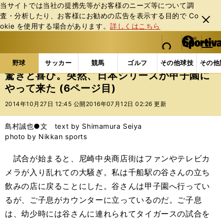
当サイトでは当社の提携先等がお客様のニーズ等について調
査・分析したり、お客様にお勧めの広告を表⽰する⽬的で Co
閉じ
okie を使⽤する場合があります。
詳しくはこちら
る
マイペ
web Sportiva (webスポルティーバ)
検索
メニュ
we
ー
野球の記事一覧
プロ野球
驚きと喜び。突然、日本
b
ジ
野球
サッカー
競馬
ゴルフ
その他球技
その他
ス
驚きと喜び。突然、日本シリーズが甲子園に
ポ
やって来た (6ページ目)
ル
テ
2014年10月27日 12:45 公開
2016年07月12日 02:26 更新
ィ
ー
島村誠也●文 text by Shimamura Seiya
バ
photo by Nikkan sports
試合が始まると、尼崎中央商店街はファンやテレビカ
メラが入り乱れての大騒ぎ。私は千船駅の谷さんの立ち
飲みの店に戻ることにした。谷さんは甲子園へ行ってい
るが、ご子息がカウンターに立っているのだ。ご子息
は、幼少時には谷さんに連れられてタイガースの試合を