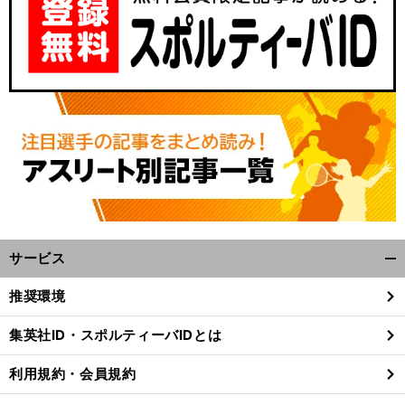
サービス
開
く/
推奨環境
閉
じ
集英社ID・スポルティーバIDとは
る
利用規約・会員規約