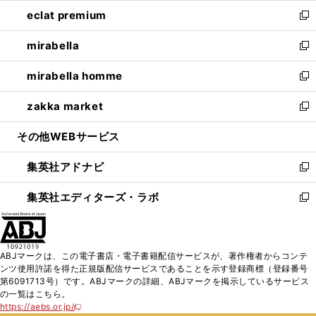
ウ
ン
ウ
し
eclat premium
く
で
ド
ィ
い
新
開
ウ
ン
ウ
し
mirabella
く
で
ド
ィ
い
新
開
ウ
ン
ウ
し
mirabella homme
く
で
ド
ィ
い
新
開
ウ
ン
ウ
し
zakka market
く
で
ド
ィ
い
新
開
ウ
ン
ウ
し
その他WEBサービス
く
で
ド
ィ
い
開
ウ
ン
ウ
集英社アドナビ
く
で
ド
ィ
新
開
ウ
ン
し
集英社エディターズ・ラボ
く
で
ド
い
新
開
ウ
ウ
し
く
で
ィ
い
開
ン
ウ
ABJマークは、この電子書店・電子書籍配信サービスが、著作権者からコンテ
く
ド
ィ
ンツ使用許諾を得た正規版配信サービスであることを示す登録商標（登録番号
ウ
ン
第6091713号）です。ABJマークの詳細、ABJマークを掲示しているサービス
で
ド
の一覧はこちら。
開
ウ
https://aebs.or.jp/
新