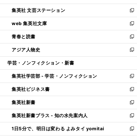
開
ウ
し
集英社 文芸ステーション
く
ィ
い
新
ン
ウ
し
web 集英社文庫
ド
ィ
い
新
ウ
ン
ウ
し
青春と読書
で
ド
ィ
い
新
開
ウ
ン
ウ
し
アジア人物史
く
で
ド
ィ
い
新
開
ウ
ン
ウ
し
学芸・ノンフィクション・新書
く
で
ド
ィ
い
開
ウ
ン
ウ
集英社学芸部 - 学芸・ノンフィクション
く
で
ド
ィ
新
開
ウ
ン
し
集英社ビジネス書
く
で
ド
い
新
開
ウ
ウ
し
集英社新書
く
で
ィ
い
新
開
ン
ウ
し
集英社新書プラス - 知の水先案内人
く
ド
ィ
い
新
ウ
ン
ウ
し
1日5分で、明日は変わる よみタイ yomitai
で
ド
ィ
い
新
開
ウ
ン
ウ
し