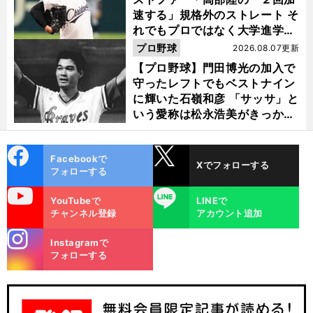
速する」規格外のストレート そ
れでもプロではなく大学進学を
選ぶ理由
プロ野球
2026.08.07更新
【プロ野球】門田博光の加入で
守ったレフトでもベストナイン
に輝いた石嶺和彦 「サッサ」と
いう愛称は松永浩美がきっか
け？
cebo
X
Facebookで
Xでフォローする
ok
フォローする
uTube
LINE
YouTubeで
LINEで
チャンネル登録
アカウント追加
stagra
Instagramで
m
フォローする