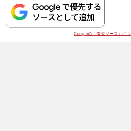
】
技
×
Googleの「優先ソース」に