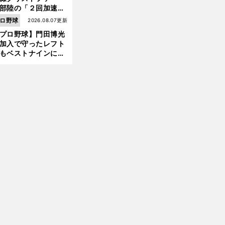
部陸の「２回加速す
」規格外のストレー
ロ野球
2026.08.07更新
 それでもプロではな
プロ野球】門田博光
大学進学を選ぶ理由
加入で守ったレフト
前
へ
もベストナインに輝
た石嶺和彦 「サッ
」という愛称は松永
美がきっかけ？