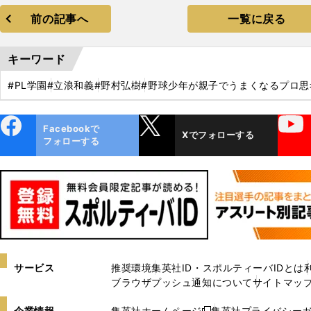
前の記事へ
一覧に戻る
キーワード
#PL学園
#立浪和義
#野村弘樹
#野球少年が親子でうまくなるプロ思
ebo
X
YouTube
Facebookで
Xでフォローする
ok
フォローする
サービス
推奨環境
集英社ID・スポルティーバIDとは
ブラウザプッシュ通知について
サイトマッ
企業情報
集英社ホームページ
集英社プライバシー