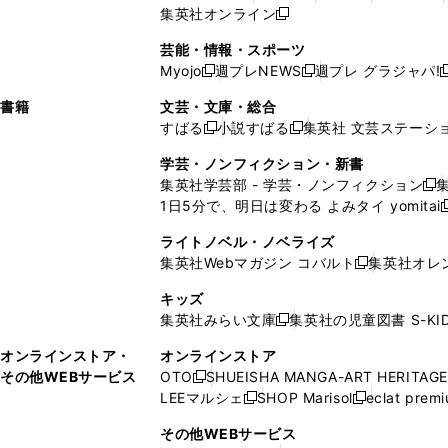
ィ
ウ
ィ
ィ
で
ウ
で
ウ
集英社オンライン
し
新
し
し
し
ン
ィ
ン
ン
開
で
開
で
い
し
い
い
い
ド
ン
ド
ド
芸能・情報・スポーツ
く
開
く
開
ウ
い
ウ
ウ
ウ
ウ
ド
ウ
ウ
Myojo
週プレNEWS
週プレ グラジャパ!
く
く
新
新
新
ィ
ウ
ィ
ィ
ィ
で
ウ
で
で
し
し
ン
ィ
ン
ン
ン
書籍
文芸・文庫・総合
開
で
開
開
い
い
ド
ン
ド
ド
ド
すばる
小説すばる
集英社 文芸ステーシ
く
開
く
く
新
新
ウ
ウ
ウ
ド
ウ
ウ
ウ
く
し
し
ィ
ィ
学芸・ノンフィクション・新書
で
ウ
で
で
で
い
い
ン
ン
集英社学芸部 - 学芸・ノンフィクション
開
で
開
開
開
新
ウ
ウ
ド
ド
1日5分で、明日は変わる よみタイ yomitai
く
開
く
く
く
し
新
ィ
ィ
ウ
ウ
く
い
ン
ン
ライトノベル・ノベライズ
で
で
ウ
ド
ド
集英社Webマガジン コバルト
集英社オレ
開
開
新
ィ
ウ
ウ
く
く
し
ン
キッズ
で
で
い
ド
集英社みらい文庫
集英社の児童図書 S-KID
開
開
新
ウ
ウ
く
く
し
ィ
オンラインストア・
オンラインストア
で
い
ン
その他WEBサービス
OTO
SHUEISHA MANGA-ART HERITAGE
開
新
ウ
ド
LEEマルシェ
SHOP Marisol
eclat prem
く
し
新
新
ィ
ウ
い
し
し
ン
その他WEBサービス
で
ウ
い
い