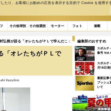
たり、お客様にお勧めの広告を表⽰する⽬的で Cookie を使⽤す
フ
その他球技
その他競技
モーター
フォト
連載
野村弘樹が語る「オレたちがＰＬで学んだこと」
編集部のおすすめ
スポルテ
る「オレたちがＰＬで
集号 Vol
スポルテ
月16日発
最新記事
i Kazuhiro
プッシュ
いて