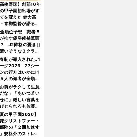
高校野球】創部10年
の甲子園初出場がす
てを変えた 健大高
・青栁監督が語る
機動破壊」はこうし
1全順位予想 識者５
生まれた
が推す優勝候補筆頭
？ J2降格の憂き目
遭いそうな３クラブ
は？
春制が導入されたJ1
ーグ2026－27シー
ンの行方はいかに!?
５人の識者が全順位
大胆予想
お前がラクして生意
だな」「あいつ若い
せに」厳しい言葉を
びせられるも佐藤慎
郎が貫いた誇りとフ
夏の甲子園2026】
ンへの思い
隷クリストファー・
部陸の「２回加速す
」規格外のストレー