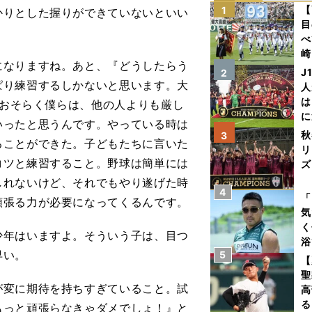
【
1
かりとした握りができていないといい
目
べ
崎
なりますね。あと、『どうしたらう
「
J
2
て
ぱり練習するしかないと思います。大
人
は
。おそらく僕らは、他の人よりも厳し
に
いったと思うんです。やっている時は
と
秋
3
ることができた。子どもたちに言いた
リ
コツと練習すること。野球は簡単には
ズ
しれないけど、それでもやり遂げた時
4
を
「
頑張る力が必要になってくるんです。
気
く
年はいますよ。そういう子は、目つ
浴
早い。
5
太
【
ァ
聖
変に期待を持ちすぎていること。試
高
る
もっと頑張らなきゃダメでしょ！』と