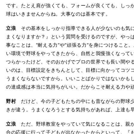
です。たとえ肩が強くても、フォームが良くても、しっ
球はいきませんからね。大事なのは基本です。
立浪
その基本をしっかり指導できる人が少ないのも気に
まくなりますか？』という質問を受けるのですが、やっ
事なことは、"耐える力"や"頑張る力"を身につけること
い環境で野球をやってきたから、自然と我慢強くなって
つらかったけど、そのおかげでプロの世界でも長い間や
いのは、目標設定をきちんとして、目標に向かってコツ
うまくならないですから。いいことばかりではないかも
の達成感は本当に気持ちがいい。だからこそ耐える力や
野村
だけど、今の子どもたちの中にも昔ながらの野球少
きが違う。うまくなろうとする気持ちがあれば、上達も
立浪
ただ、野球教室をやっていて気になることは、親が
合の応援に行って子どもが出なかったからといって、『