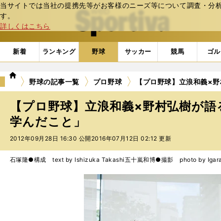
当サイトでは当社の提携先等がお客様のニーズ等について調査・分析し
web Sportiva (webスポルティーバ)
す。
詳しくはこちら
新着
ランキング
野球
サッカー
競馬
ゴル
we
野球の記事一覧
プロ野球
【プロ野球】立浪和義×
b
ス
【プロ野球】立浪和義×野村弘樹が語
ポ
ル
学んだこと」
テ
2012年09月28日 16:30 公開
2016年07月12日 02:12 更新
ィ
ー
バ
石塚隆●構成 text by Ishizuka Takashi
五十嵐和博●撮影 photo by Igarash