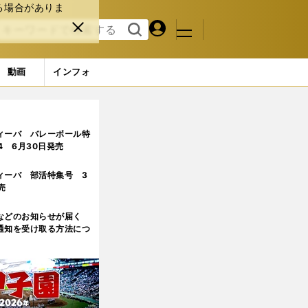
る場合がありま
マイペ
閉じ
検索
メニュ
ー
る
す
ジ
る
動画
インフォ
ィーバ バレーボール特
.4 6月30日発売
ィーバ 部活特集号 3
売
などのお知らせが届く
通知を受け取る方法につ