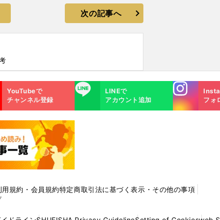
次の記事へ
考
Instagra
LINE
YouTubeで
LINEで
Inst
m
チャンネル登録
アカウント追加
フォ
利用規約・会員規約
特定商取引法に基づく表示・その他の事項
プ
ガイドライン
SHUEISHA Privacy Guideline
Setting of Cookies
web 