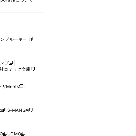
ャンプルーキー！
新
し
い
ウ
ャンプ
新
ィ
社コミック文庫
し
新
ン
い
し
ド
ウ
い
ウ
ガMeets
新
ィ
ウ
で
し
ン
ィ
開
い
ド
ン
く
ウ
ウ
ド
s
S-MANGA
新
新
ィ
で
ウ
し
し
ン
開
で
い
い
ド
く
開
ウ
ウ
ウ
NO
UOMO
く
新
新