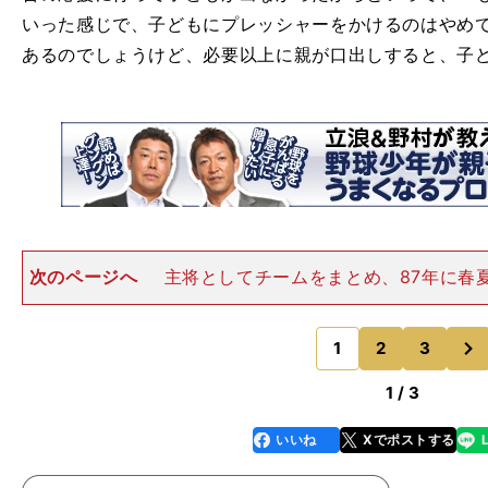
いった感じで、子どもにプレッシャーをかけるのはやめ
あるのでしょうけど、必要以上に親が口出しすると、子
次のページへ
主将としてチームをまとめ、87年に春
夏の大会では２本塁打を含む、打率４割２分９厘と大活躍（p
Okazawa Katsuro）野村 ウチの子どもも野球チー
次
ど
1
2
3
のページへ
1 / 3
いいね
Xでポストする
line
faceboo
x
k