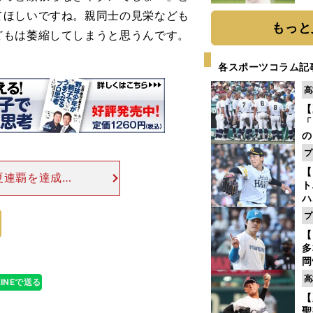
ト
てほしいですね。親同士の見栄なども
く
もっと
どもは萎縮してしまうと思うんです。
各スポーツコラム記
高
【
「
の
手
プ
年
【
だ
夏連覇を達成。
ト
hoto by
ハ
ムに入っているけ
プ
盤
【
多
岡
ハ
高
LINEで送る
バ
【
聖