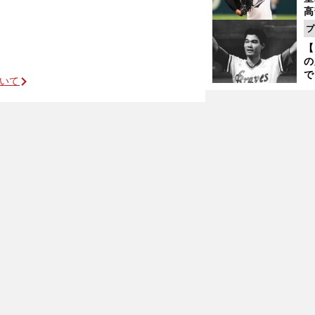
高
る
プ
ト
【
く
」
の
で
ついて
い
サ
浩