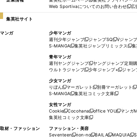
新
Web Sportivaについてのお問い合わせ
広
し
新
い
し
集英社サイト
ウ
い
ィ
ウ
マンガ
少年マンガ
ン
ィ
週刊少年ジャンプ
ジャンプSQ
Vジャン
ド
ン
新
新
S-MANGA
集英社ジャンプリミックス
集
ウ
ド
新
し
し
新
で
ウ
し
い
い
し
青年マンガ
開
で
い
ウ
ウ
い
週刊ヤングジャンプ
ヤングジャンプ定期
新
く
開
ウ
ィ
ィ
ウ
ウルトラジャンプ
少年ジャンプ+
ジャン
新
し
新
く
ィ
ン
ン
ィ
し
い
し
ン
ド
ド
ン
少女マンガ
い
ウ
い
ド
ウ
ウ
ド
りぼん
マーガレット
別冊マーガレット
新
新
新
ウ
ィ
ウ
ウ
で
で
ウ
S-MANGA
集英社コミック文庫
し
新
し
新
ィ
ン
ィ
で
開
開
で
い
し
い
し
ン
ド
ン
女性マンガ
開
く
く
開
ウ
い
ウ
い
ド
ウ
ド
Cookie
Cocohana
office YOU
マンガM
く
く
新
新
新
ィ
ウ
ィ
ウ
ウ
で
ウ
集英社コミック文庫
し
新
し
し
ン
ィ
ン
ィ
で
開
で
い
し
い
い
ド
ン
ド
ン
取材・ファッション
ファッション・美容
開
く
開
ウ
い
ウ
ウ
ウ
ド
ウ
ド
Seventeen
non-no
BAILA
MAQUIA
S
く
く
新
新
新
新