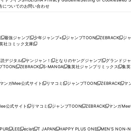
告についてのお問い合わせ
プ
最強ジャンプ
少年ジャンプ+
ジャンプTOON
ZEBRACK
ジ
新
新
新
新
新
英社コミック文庫
し
新
し
し
し
し
い
い
し
い
い
い
ウ
ウ
い
ウ
ウ
ウ
購読デジタル
ヤンジャン！
となりのヤングジャンプ
グランドジ
新
新
新
ィ
ィ
ウ
ィ
ィ
ィ
プTOON
ZEBRACK
S-MANGA
集英社ジャンプリミックス
集英
新
し
新
し
新
し
新
ン
ン
ィ
ン
ン
ン
し
い
し
い
し
い
し
ド
ド
ン
ド
ド
ド
い
ウ
い
ウ
い
ウ
い
ウ
ウ
ド
ウ
ウ
ウ
マンガMee公式サイト
リマコミ
ジャンプTOON
ZEBRACK
マン
新
新
新
新
ウ
ィ
ウ
ィ
ウ
ィ
ウ
で
で
ウ
で
で
で
し
し
し
し
し
ィ
ン
ィ
ン
ィ
ン
ィ
開
開
で
開
開
開
い
い
い
い
い
ン
ド
ン
ド
ン
ド
ン
く
く
開
く
く
く
ウ
ウ
ウ
ウ
ウ
ド
ウ
ド
ウ
ド
ウ
ド
ee公式サイト
リマコミ
ジャンプTOON
ZEBRACK
マンガMeet
く
新
新
新
新
ィ
ィ
ィ
ィ
ィ
ウ
で
ウ
で
ウ
で
ウ
し
し
し
し
ン
ン
ン
ン
ン
で
開
で
開
で
開
で
い
い
い
い
ド
ド
ド
ド
ド
開
く
開
く
開
く
開
ウ
ウ
ウ
ウ
ウ
ウ
ウ
ウ
ウ
PUR
LEE
eclat
T JAPAN
HAPPY PLUS ONE
MEN'S NON-
く
く
く
く
新
新
新
新
新