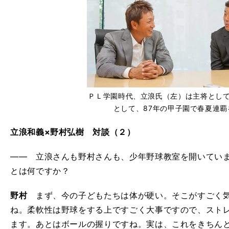
ＰＬ学園時代、立浪氏（左）は主将とし
として、87年の甲子園で春夏連覇
立浪和義×野村弘樹 対談（２）
―― 立浪さんも野村さんも、少年野球教室を開いてい
とは何ですか？
野村
まず、今の子どもたちは体が硬い。そこがすごく気
ね。柔軟性は野球をする上ですごく大事ですので、スト
ます。あとはボールの握りですね。実は、これをきちん