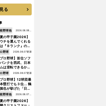
 それでもプロではな
大学進学を選ぶ理由
見る
事
校野球他
2026.08.08更
夏の甲子園2026】
新
ウチを選んでくれる
は『Ｂランク』の選
たち」 八幡商が15
ロ野球
2026.08.07更新
ぶり甲子園をつかん
プロ野球】首位ソフ
"名門復活"の舞台裏
バンクを西武、日本
ムは逆転できるか？
鶴岡慎也が挙げる終
ロ野球
2026.08.07更新
戦のキーマン３人
プロ野球】12球団最
本塁打でも３位... 鶴
慎也が挙げた「日本
ムの誤算」とソフト
校野球他
2026.08.07更
ンク追撃のカギ
夏の甲子園2026】
新
隷クリストファー・