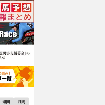
週間
月間