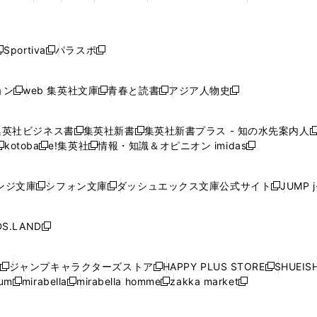
ィ
ィ
ィ
ィ
で
で
で
で
で
し
し
し
し
し
ン
ン
ン
ン
開
開
開
開
開
い
い
い
い
い
ド
ド
ド
ド
く
く
く
く
く
ウ
ウ
ウ
ウ
ウ
ウ
ウ
ウ
ウ
Sportiva
パラスポ
新
新
ィ
ィ
ィ
ィ
ィ
で
で
で
で
し
し
し
ン
ン
ン
ン
ン
開
開
開
開
い
い
い
ド
ド
ド
ド
ド
ョン
web 集英社文庫
青春と読書
アジア人物史
く
く
く
く
新
新
新
新
ウ
ウ
ウ
ウ
ウ
ウ
ウ
ウ
し
し
し
し
ィ
ィ
ィ
で
で
で
で
で
い
い
い
い
ン
ン
ン
集英社ビジネス書
集英社新書
集英社新書プラス - 知の水先案内人
開
開
開
開
開
新
新
新
ウ
ウ
ウ
ウ
ド
ド
ド
kotoba
e!集英社
情報・知識＆オピニオン imidas
く
く
く
く
く
新
し
新
し
新
ィ
ィ
ィ
ィ
ウ
ウ
ウ
し
し
い
し
い
し
ン
ン
ン
ン
で
で
で
い
い
ウ
い
ウ
い
ド
ド
ド
ド
ンジ文庫
シフォン文庫
ダッシュエックス文庫公式サイト
JUMP 
開
開
開
新
新
新
ウ
ウ
ィ
ウ
ィ
ウ
ウ
ウ
ウ
ウ
く
く
く
し
し
し
ィ
ィ
ン
ィ
ン
ィ
で
で
で
で
い
い
い
ン
ン
ド
ン
ド
ン
S.LAND
開
開
開
開
新
ウ
ウ
ウ
ド
ド
ウ
ド
ウ
ド
く
く
く
く
し
ィ
ィ
ィ
ウ
ウ
で
ウ
で
ウ
い
ン
ン
ン
ジャンプキャラクターズストア
HAPPY PLUS STORE
SHUEIS
で
で
開
で
開
で
新
新
新
ウ
ド
ド
ド
ium
mirabella
mirabella homme
zakka market
開
開
く
開
く
開
し
新
新
新
し
新
し
ィ
ウ
ウ
ウ
く
く
く
く
い
し
し
い
し
し
い
ン
で
で
で
ウ
い
い
ウ
い
い
ウ