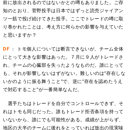
前に放出されるのではないかとの噂もありました。ご存
知のとおり、菅野投手は日本ではずっと読売ジャイアン
ツ一筋で投げ続けてきた投手。ここでトレードの噂に取
り巻かれたことは、考え方に何らかの影響を与えていた
と思いますか？
DF
： トモ個人については断言できないが、チーム全体
にとって大きな影響はあった。７月に９人がトレードさ
れ、チームの心臓部を失ったようなものだ。誰にとって
も、それが影響しないはずがない。難しいのは"存在しな
いかのように振る舞うこと"で、逆に"存在を認めたうえ
で対応すること"が一番簡単なんだ。
選手たちはトレードを自分でコントロールできず、そ
れはトモも同じだった。誰もトレード拒否条項を持って
いないから、誰にでも可能性がある。成績が上がらず、
地区の大半のチームに後れをとっていれば放出の現実味