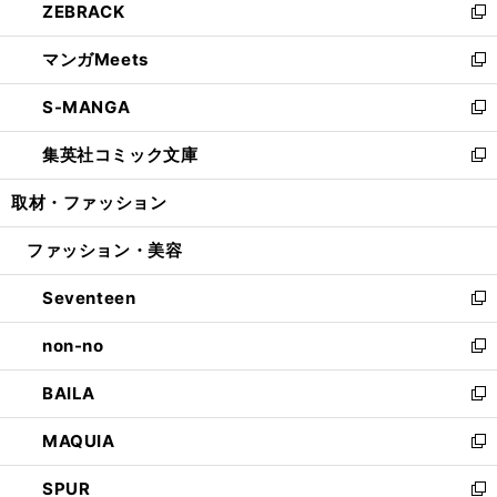
ZEBRACK
く
で
ド
ィ
い
新
開
ウ
ン
ウ
し
マンガMeets
く
で
ド
ィ
い
新
開
ウ
ン
ウ
し
S-MANGA
く
で
ド
ィ
い
新
開
ウ
ン
ウ
し
集英社コミック文庫
く
で
ド
ィ
い
新
開
ウ
ン
ウ
し
取材・ファッション
く
で
ド
ィ
い
開
ウ
ン
ウ
ファッション・美容
く
で
ド
ィ
開
ウ
ン
Seventeen
く
で
ド
新
開
ウ
し
non-no
く
で
い
新
開
ウ
し
BAILA
く
ィ
い
新
ン
ウ
し
MAQUIA
ド
ィ
い
新
ウ
ン
ウ
し
SPUR
で
ド
ィ
い
新