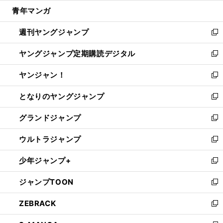
ウ
ン
ウ
し
青年マンガ
く
で
ド
ィ
い
開
ウ
ン
ウ
週刊ヤングジャンプ
く
で
ド
ィ
新
開
ウ
ン
し
ヤングジャンプ定期購読デジタル
く
で
ド
い
新
開
ウ
ウ
し
ヤンジャン！
く
で
ィ
い
新
開
ン
ウ
し
となりのヤングジャンプ
く
ド
ィ
い
新
ウ
ン
ウ
し
グランドジャンプ
で
ド
ィ
い
新
開
ウ
ン
ウ
し
ウルトラジャンプ
く
で
ド
ィ
い
新
開
ウ
ン
ウ
し
少年ジャンプ+
く
で
ド
ィ
い
新
開
ウ
ン
ウ
し
ジャンプTOON
く
で
ド
ィ
い
新
開
ウ
ン
ウ
し
ZEBRACK
く
で
ド
ィ
い
新
開
ウ
ン
ウ
し