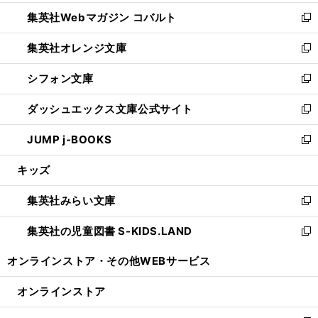
開
ウ
ン
ウ
集英社Webマガジン コバルト
く
で
ド
ィ
新
開
ウ
ン
し
集英社オレンジ文庫
く
で
ド
い
新
開
ウ
ウ
し
シフォン文庫
く
で
ィ
い
新
開
ン
ウ
し
ダッシュエックス文庫公式サイト
く
ド
ィ
い
新
ウ
ン
ウ
し
JUMP j-BOOKS
で
ド
ィ
い
新
開
ウ
ン
ウ
し
キッズ
く
で
ド
ィ
い
開
ウ
ン
ウ
集英社みらい文庫
く
で
ド
ィ
新
開
ウ
ン
し
集英社の児童図書 S-KIDS.LAND
く
で
ド
い
新
開
ウ
ウ
し
オンラインストア・
その他WEBサービス
く
で
ィ
い
開
ン
ウ
オンラインストア
く
ド
ィ
ウ
ン