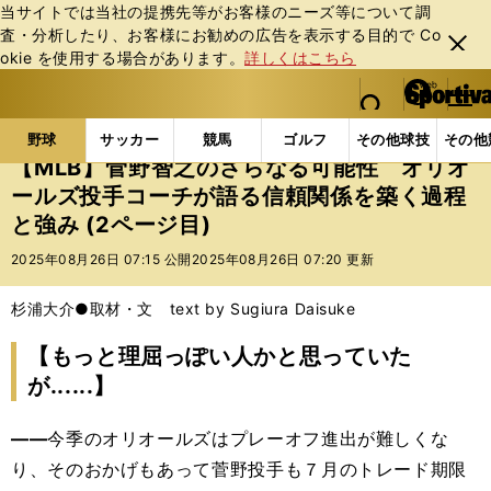
当サイトでは当社の提携先等がお客様のニーズ等について調
査・分析したり、お客様にお勧めの広告を表⽰する⽬的で Co
閉じ
okie を使⽤する場合があります。
詳しくはこちら
る
マイペ
web Sportiva (webスポルティーバ)
検索
メニュ
we
ー
野球の記事一覧
MLB
MLB
【MLB】菅野智之
b
ジ
野球
サッカー
競馬
ゴルフ
その他球技
その他
ス
【MLB】菅野智之のさらなる可能性 オリオ
ポ
ールズ投手コーチが語る信頼関係を築く過程
ル
と強み (2ページ目)
テ
ィ
2025年08月26日 07:15 公開
2025年08月26日 07:20 更新
ー
バ
杉浦大介●取材・文 text by Sugiura Daisuke
【もっと理屈っぽい人かと思っていた
が......】
――
今季のオリオールズはプレーオフ進出が難しくな
り、そのおかげもあって菅野投手も７月のトレード期限