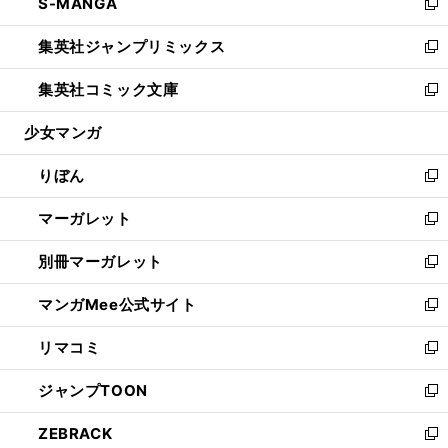
S-MANGA
く
で
ド
ィ
い
新
開
ウ
ン
ウ
し
集英社ジャンプリミックス
く
で
ド
ィ
い
新
開
ウ
ン
ウ
し
集英社コミック文庫
く
で
ド
ィ
い
新
開
ウ
ン
ウ
し
少女マンガ
く
で
ド
ィ
い
開
ウ
ン
ウ
りぼん
く
で
ド
ィ
新
開
ウ
ン
し
マーガレット
く
で
ド
い
新
開
ウ
ウ
し
別冊マーガレット
く
で
ィ
い
新
開
ン
ウ
し
マンガMee公式サイト
く
ド
ィ
い
新
ウ
ン
ウ
し
リマコミ
で
ド
ィ
い
新
開
ウ
ン
ウ
し
ジャンプTOON
く
で
ド
ィ
い
新
開
ウ
ン
ウ
し
ZEBRACK
く
で
ド
ィ
い
新