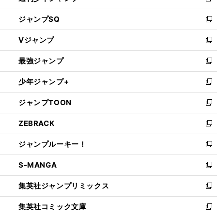
新
し
ジャンプSQ
い
新
ウ
し
Vジャンプ
ィ
い
新
ン
ウ
し
最強ジャンプ
ド
ィ
い
新
ウ
ン
ウ
し
少年ジャンプ+
で
ド
ィ
い
新
開
ウ
ン
ウ
し
ジャンプTOON
く
で
ド
ィ
い
新
開
ウ
ン
ウ
し
ZEBRACK
く
で
ド
ィ
い
新
開
ウ
ン
ウ
し
ジャンプルーキー！
く
で
ド
ィ
い
新
開
ウ
ン
ウ
し
S-MANGA
く
で
ド
ィ
い
新
開
ウ
ン
ウ
し
集英社ジャンプリミックス
く
で
ド
ィ
い
新
開
ウ
ン
ウ
し
集英社コミック文庫
く
で
ド
ィ
い
新
開