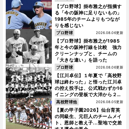
【プロ野球】掛布雅之が指摘す
る「今の阪神に足りないもの」
1985年のチームよりもつなが
りを感じない
プロ野球
2026.08.06更新
【プロ野球】掛布雅之が1985
年と今の阪神打線を比較 強力
クリーンナップと、チームの
「大きな違い」を語った
プロ野球
2026.08.06更新
【江川卓伝】１年夏で「高校野
球は終わった」と悟った江川卓
の控え投手は、公式戦わずか16
イニングの登板で大洋から２位
指名を受けた
高校野球他
2026.08.05更新
【夏の甲子園2026】仙台育英
の同級生、元巨人のチームメイ
ト、恩師と教え子...聖地で交差