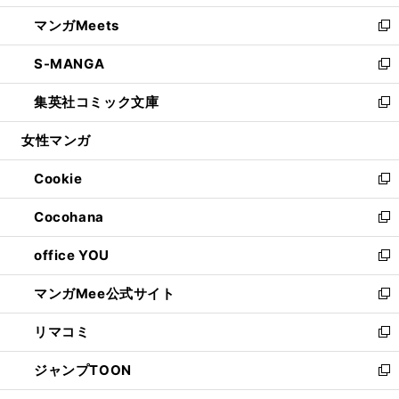
開
ウ
ン
ウ
し
マンガMeets
く
で
ド
ィ
い
新
開
ウ
ン
ウ
し
S-MANGA
く
で
ド
ィ
い
新
開
ウ
ン
ウ
し
集英社コミック文庫
く
で
ド
ィ
い
新
開
ウ
ン
ウ
し
女性マンガ
く
で
ド
ィ
い
開
ウ
ン
ウ
Cookie
く
で
ド
ィ
新
開
ウ
ン
し
Cocohana
く
で
ド
い
新
開
ウ
ウ
し
office YOU
く
で
ィ
い
新
開
ン
ウ
し
マンガMee公式サイト
く
ド
ィ
い
新
ウ
ン
ウ
し
リマコミ
で
ド
ィ
い
新
開
ウ
ン
ウ
し
ジャンプTOON
く
で
ド
ィ
い
新
開
ウ
ン
ウ
し