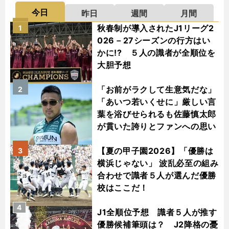
今日
昨日
週間
月間
秋春制が導入されたJ1リーグ2
1
026－27シーズンの行方はい
かに!? ５人の識者が全順位を
大胆予想
「お前がラクして生意気だな」
2
「あいつ若いくせに」厳しい言
葉を浴びせられるも佐藤慎太郎
が貫いた誇りとファンへの思い
【夏の甲子園2026】「優勝は
3
横浜じゃない」 波乱必至の組み
合わせで識者５人が選んだ優勝
校はここだ！
4
J1全順位予想 識者５人が推す
優勝候補筆頭は？ J2降格の憂