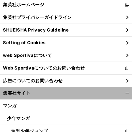
く/
集英社ホームページ
新
閉
し
じ
集英社プライバシーガイドライン
い
る
ウ
SHUEISHA Privacy Guideline
ィ
ン
Setting of Cookies
ド
ウ
web Sportivaについて
で
開
Web Sportivaについてのお問い合わせ
く
新
し
広告についてのお問い合わせ
い
ウ
集英社サイト
ィ
開
ン
く/
マンガ
ド
閉
ウ
じ
少年マンガ
で
る
開
週刊少年ジャンプ
く