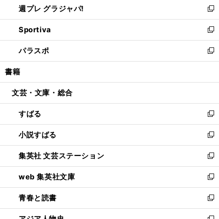
週プレ グラジャパ!
く
で
ィ
い
新
開
ン
ウ
し
Sportiva
く
ド
ィ
い
新
ウ
ン
ウ
し
パラスポ
で
ド
ィ
い
新
開
ウ
ン
ウ
し
書籍
く
で
ド
ィ
い
開
ウ
ン
ウ
文芸・文庫・総合
く
で
ド
ィ
開
ウ
ン
すばる
く
で
ド
新
開
ウ
し
小説すばる
く
で
い
新
開
ウ
し
集英社 文芸ステーション
く
ィ
い
新
ン
ウ
し
web 集英社文庫
ド
ィ
い
新
ウ
ン
ウ
し
青春と読書
で
ド
ィ
い
新
開
ウ
ン
ウ
し
アジア人物史
く
で