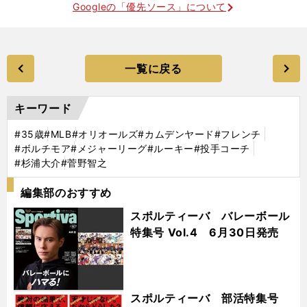
Googleの「優先ソース」について
一覧に戻る
キーワード
#35歳
#MLB
#オリオールズ
#カムデンヤード
#フレンチ
#ボルチモア
#メジャーリーグ
#ルーキー
#投手コーチ
#杉浦大介
#菅野智之
編集部のおすすめ
スポルティーバ バレーボール
特集号 Vol.4 6月30日発売
スポルティーバ 部活特集号