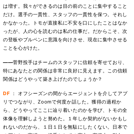
は増す。我々ができるのは目の前のことに集中すること
だけ。選手の一貫性、スタッフの一貫性を保つ。それし
かなかった。トモが直接私に不安を口にしたことはなか
ったが、人の心を読むのは私の仕事だ。だからこそ、次
の登板やブルペンに意識を向けさせ、現在に集中させる
ことを心がけた。
――
菅野投手はチームのスタッフに信頼を寄せており、
特にあなたとの関係は非常に良好に見えます。この信頼
関係はどうやって築き上げたのでしょうか？
DF
： オフシーズンの間からエージェントを介してアプ
リでつながり、Zoomで何度か話した。獲得の過程か
ら、どうやってここに辿り着いたのかを学び、トモの全
体像を理解しようと努めた。１年しか契約がないかもし
れないのだから、１日１日を無駄にしたくない。日本で