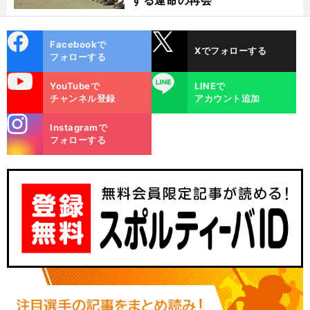
する運命の再会
cebo
X
Facebookで
Xでフォローする
ok
フォローする
uTube
LINE
YouTubeで
LINEで
チャンネル登録
アカウント追加
stagra
Instagramで
m
フォローする
【
大
】
一
」
谷翔平
投球内容から見る749日ぶりの勝利投手の意味とドジャースが求める「
番打者
としての役割