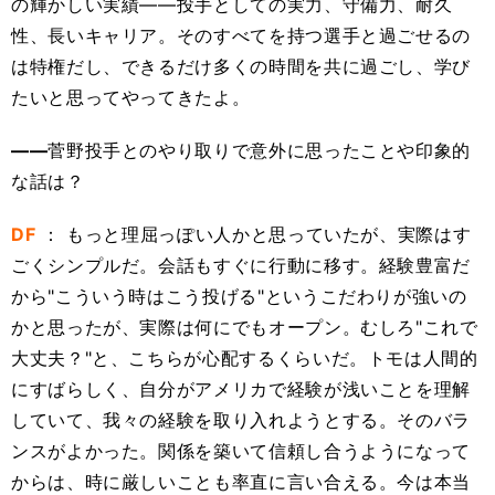
の輝かしい実績――投手としての実力、守備力、耐久
性、長いキャリア。そのすべてを持つ選手と過ごせるの
は特権だし、できるだけ多くの時間を共に過ごし、学び
たいと思ってやってきたよ。
――
菅野投手とのやり取りで意外に思ったことや印象的
な話は？
DF
： もっと理屈っぽい人かと思っていたが、実際はす
ごくシンプルだ。会話もすぐに行動に移す。経験豊富だ
から"こういう時はこう投げる"というこだわりが強いの
かと思ったが、実際は何にでもオープン。むしろ"これで
大丈夫？"と、こちらが心配するくらいだ。トモは人間的
にすばらしく、自分がアメリカで経験が浅いことを理解
していて、我々の経験を取り入れようとする。そのバラ
ンスがよかった。関係を築いて信頼し合うようになって
からは、時に厳しいことも率直に言い合える。今は本当