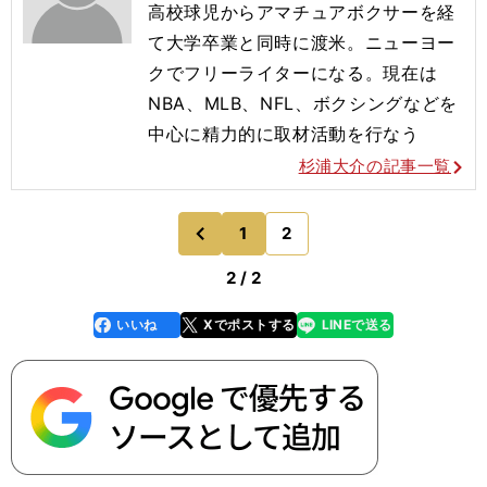
高校球児からアマチュアボクサーを経
て大学卒業と同時に渡米。ニューヨー
クでフリーライターになる。現在は
NBA、MLB、NFL、ボクシングなどを
中心に精力的に取材活動を行なう
杉浦大介の記事一覧
1
2
のページへ
前
2 / 2
いいね
Xでポストする
LINEで送る
line
faceboo
x
k