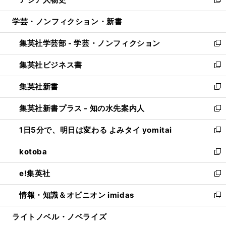
ド
ィ
い
新
開
ウ
ン
ウ
し
学芸・ノンフィクション・新書
く
で
ド
ィ
い
開
ウ
ン
ウ
集英社学芸部 - 学芸・ノンフィクション
く
で
ド
ィ
新
開
ウ
ン
し
集英社ビジネス書
く
で
ド
い
新
開
ウ
ウ
し
集英社新書
く
で
ィ
い
新
開
ン
ウ
し
集英社新書プラス - 知の水先案内人
く
ド
ィ
い
新
ウ
ン
ウ
し
1日5分で、明日は変わる よみタイ yomitai
で
ド
ィ
い
新
開
ウ
ン
ウ
し
kotoba
く
で
ド
ィ
い
新
開
ウ
ン
ウ
し
e!集英社
く
で
ド
ィ
い
新
開
ウ
ン
ウ
し
情報・知識＆オピニオン imidas
く
で
ド
ィ
い
新
開
ウ
ン
ウ
し
ライトノベル・ノベライズ
く
で
ド
ィ
い