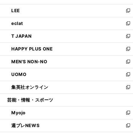
開
ウ
ン
ウ
し
LEE
く
で
ド
ィ
い
新
開
ウ
ン
ウ
し
eclat
く
で
ド
ィ
い
新
開
ウ
ン
ウ
し
T JAPAN
く
で
ド
ィ
い
新
開
ウ
ン
ウ
し
HAPPY PLUS ONE
く
で
ド
ィ
い
新
開
ウ
ン
ウ
し
MEN'S NON-NO
く
で
ド
ィ
い
新
開
ウ
ン
ウ
し
UOMO
く
で
ド
ィ
い
新
開
ウ
ン
ウ
し
集英社オンライン
く
で
ド
ィ
い
新
開
ウ
ン
ウ
し
芸能・情報・スポーツ
く
で
ド
ィ
い
開
ウ
ン
ウ
Myojo
く
で
ド
ィ
新
開
ウ
ン
し
週プレNEWS
く
で
ド
い
新
開
ウ
ウ
し