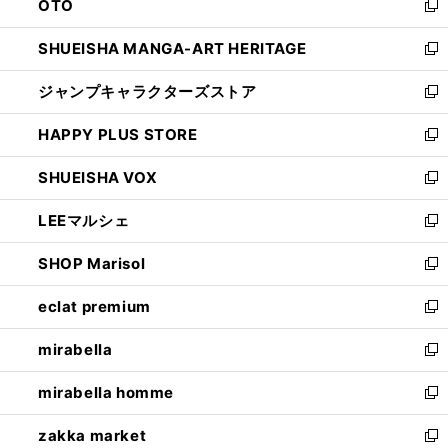
OTO
で
ド
新
開
ウ
し
SHUEISHA MANGA-ART HERITAGE
く
で
い
新
開
ウ
し
ジャンプキャラクターズストア
く
ィ
い
新
ン
ウ
し
HAPPY PLUS STORE
ド
ィ
い
新
ウ
ン
ウ
し
SHUEISHA VOX
で
ド
ィ
い
新
開
ウ
ン
ウ
し
LEEマルシェ
く
で
ド
ィ
い
新
開
ウ
ン
ウ
し
SHOP Marisol
く
で
ド
ィ
い
新
開
ウ
ン
ウ
し
eclat premium
く
で
ド
ィ
い
新
開
ウ
ン
ウ
し
mirabella
く
で
ド
ィ
い
新
開
ウ
ン
ウ
し
mirabella homme
く
で
ド
ィ
い
新
開
ウ
ン
ウ
し
zakka market
く
で
ド
ィ
い
新