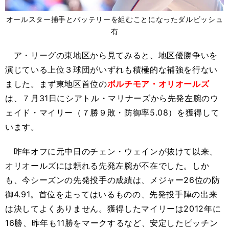
オールスター捕手とバッテリーを組むことになったダルビッシュ
有
ア・リーグの東地区から見てみると、地区優勝争いを
演じている上位３球団がいずれも積極的な補強を行ない
ました。まず東地区首位の
ボルチモア・オリオールズ
は、７月31日にシアトル・マリナーズから先発左腕のウ
ェイド・マイリー（７勝９敗・防御率5.08）を獲得して
います。
昨年オフに元中日のチェン・ウェインが抜けて以来、
オリオールズには頼れる先発左腕が不在でした。しか
も、今シーズンの先発投手の成績は、メジャー26位の防
御4.91。首位を走ってはいるものの、先発投手陣の出来
は決してよくありません。獲得したマイリーは2012年に
16勝、昨年も11勝をマークするなど、安定したピッチン