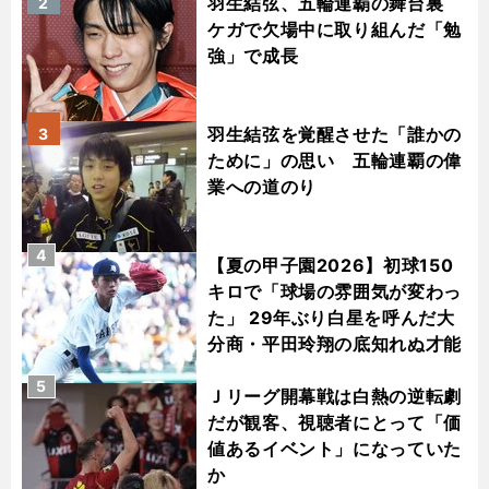
羽生結弦、五輪連覇の舞台裏
2
ケガで欠場中に取り組んだ「勉
強」で成長
羽生結弦を覚醒させた「誰かの
3
ために」の思い 五輪連覇の偉
業への道のり
4
【夏の甲子園2026】初球150
キロで「球場の雰囲気が変わっ
た」 29年ぶり白星を呼んだ大
分商・平田玲翔の底知れぬ才能
5
Ｊリーグ開幕戦は白熱の逆転劇
だが観客、視聴者にとって「価
値あるイベント」になっていた
か