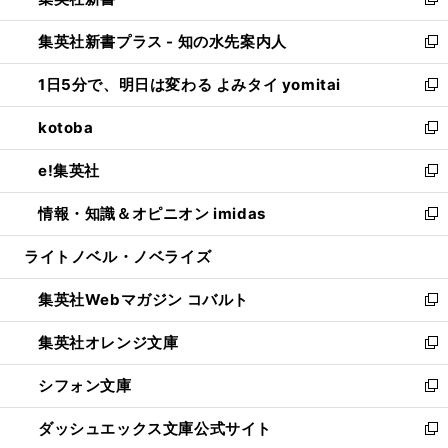
ィ
い
新
開
ン
ウ
し
集英社新書プラス - 知の水先案内人
く
ド
ィ
い
新
ウ
ン
ウ
し
1日5分で、明日は変わる よみタイ yomitai
で
ド
ィ
い
新
開
ウ
ン
ウ
し
kotoba
く
で
ド
ィ
い
新
開
ウ
ン
ウ
し
e!集英社
く
で
ド
ィ
い
新
開
ウ
ン
ウ
し
情報・知識＆オピニオン imidas
く
で
ド
ィ
い
新
開
ウ
ン
ウ
し
ライトノベル・ノベライズ
く
で
ド
ィ
い
開
ウ
ン
ウ
集英社Webマガジン コバルト
く
で
ド
ィ
新
開
ウ
ン
し
集英社オレンジ文庫
く
で
ド
い
新
開
ウ
ウ
し
シフォン文庫
く
で
ィ
い
新
開
ン
ウ
し
ダッシュエックス文庫公式サイト
く
ド
ィ
い
新