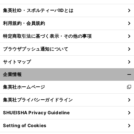
閉
じ
集英社ID・スポルティーバIDとは
る
利用規約・会員規約
特定商取引法に基づく表示・その他の事項
ブラウザプッシュ通知について
サイトマップ
企業情報
開
く/
集英社ホームページ
新
閉
し
じ
集英社プライバシーガイドライン
い
る
ウ
SHUEISHA Privacy Guideline
ィ
ン
Setting of Cookies
ド
ウ