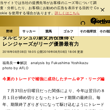
当サイトでは当社の提携先等がお客様のニーズ等について調
査・分析したり、お客様にお勧めの広告を表⽰する⽬的で Co
閉じ
okie を使⽤する場合があります。
詳しくはこちら
る
マイペ
web Sportiva (webスポルティーバ)
検索
メニュ
we
ー
野球の記事一覧
MLB
福島良一
ダルビッシュの
b
ジ
野球
サッカー
競馬
ゴルフ
その他球技
その他
ス
ダルビッシュの新女房役獲得で
ポ
レンジャーズがリーグ優勝最有力
ル
テ
2016年08月08日 18:05 公開
2016年08月08日 18:06 更新
ィ
ー
福島良一●解説 analysis by Fukushima Yoshikazu
バ
photo by AFLO
今夏のトレードで補強に成功したチーム＠ア・リーグ編
７月31日が日曜日だった関係により、今年は翌日の８
月１日が締め切りとなったトレード期限の最終日。毎
年、期限終了ぎりぎりになって駆け込むようにトレード