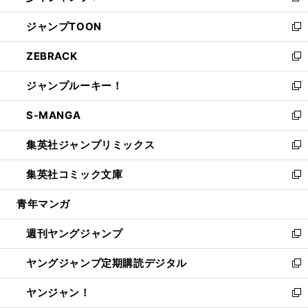
開
ウ
ン
ウ
し
ジャンプTOON
く
で
ド
ィ
い
新
開
ウ
ン
ウ
し
ZEBRACK
く
で
ド
ィ
い
新
開
ウ
ン
ウ
し
ジャンプルーキー！
く
で
ド
ィ
い
新
開
ウ
ン
ウ
し
S-MANGA
く
で
ド
ィ
い
新
開
ウ
ン
ウ
し
集英社ジャンプリミックス
く
で
ド
ィ
い
新
開
ウ
ン
ウ
し
集英社コミック文庫
く
で
ド
ィ
い
新
開
ウ
ン
ウ
し
青年マンガ
く
で
ド
ィ
い
開
ウ
ン
ウ
週刊ヤングジャンプ
く
で
ド
ィ
新
開
ウ
ン
し
ヤングジャンプ定期購読デジタル
く
で
ド
い
新
開
ウ
ウ
し
ヤンジャン！
く
で
ィ
い
新
開