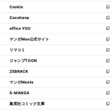
開
ウ
ン
ウ
Cookie
く
で
ド
ィ
新
開
ウ
ン
し
Cocohana
く
で
ド
い
新
開
ウ
ウ
し
office YOU
く
で
ィ
い
新
開
ン
ウ
し
マンガMee公式サイト
く
ド
ィ
い
新
ウ
ン
ウ
し
リマコミ
で
ド
ィ
い
新
開
ウ
ン
ウ
し
ジャンプTOON
く
で
ド
ィ
い
新
開
ウ
ン
ウ
し
ZEBRACK
く
で
ド
ィ
い
新
開
ウ
ン
ウ
し
マンガMeets
く
で
ド
ィ
い
新
開
ウ
ン
ウ
し
S-MANGA
く
で
ド
ィ
い
新
開
ウ
ン
ウ
し
集英社コミック文庫
く
で
ド
ィ
い
新
開
ウ
ン
ウ
し