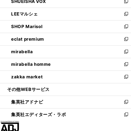
SHUEISHA VOX
で
ド
ィ
い
新
開
ウ
ン
ウ
し
LEEマルシェ
く
で
ド
ィ
い
新
開
ウ
ン
ウ
し
SHOP Marisol
く
で
ド
ィ
い
新
開
ウ
ン
ウ
し
eclat premium
く
で
ド
ィ
い
新
開
ウ
ン
ウ
し
mirabella
く
で
ド
ィ
い
新
開
ウ
ン
ウ
し
mirabella homme
く
で
ド
ィ
い
新
開
ウ
ン
ウ
し
zakka market
く
で
ド
ィ
い
新
開
ウ
ン
ウ
し
その他WEBサービス
く
で
ド
ィ
い
開
ウ
ン
ウ
集英社アドナビ
く
で
ド
ィ
新
開
ウ
ン
し
集英社エディターズ・ラボ
く
で
ド
い
新
開
ウ
ウ
し
く
で
ィ
い