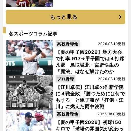
もっと見る
各スポーツコラム記事
高校野球他
2026.08.10更新
【夏の甲子園2026】地方大会
で打率.917→甲子園では４打席
凡退 鳥取城北・宮野快生の
「魔法」はなぜ解けたのか
プロ野球
2026.08.10更新
【江川卓伝】江川卓の作新学院
に４戦全敗 「勝つためには何で
もする」と銚子商が「打倒・江
川」に燃えた雨中決戦
高校野球他
2026.08.09更新
【夏の甲子園2026】初球150
キロで「球場の雰囲気が変わっ