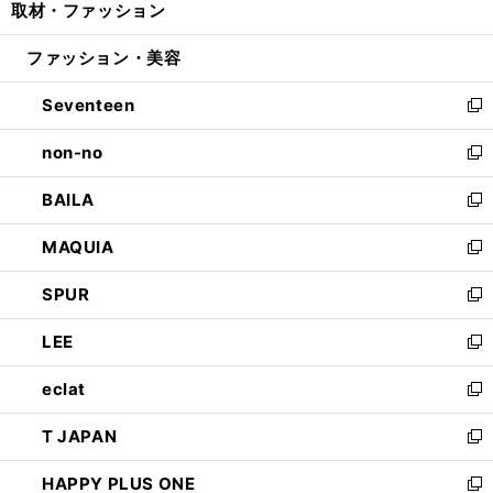
取材・ファッション
く
で
ド
ィ
い
開
ウ
ン
ウ
ファッション・美容
く
で
ド
ィ
開
ウ
ン
Seventeen
く
で
ド
新
開
ウ
し
non-no
く
で
い
新
開
ウ
し
BAILA
く
ィ
い
新
ン
ウ
し
MAQUIA
ド
ィ
い
新
ウ
ン
ウ
し
SPUR
で
ド
ィ
い
新
開
ウ
ン
ウ
し
LEE
く
で
ド
ィ
い
新
開
ウ
ン
ウ
し
eclat
く
で
ド
ィ
い
新
開
ウ
ン
ウ
し
T JAPAN
く
で
ド
ィ
い
新
開
ウ
ン
ウ
し
HAPPY PLUS ONE
く
で
ド
ィ
い
新