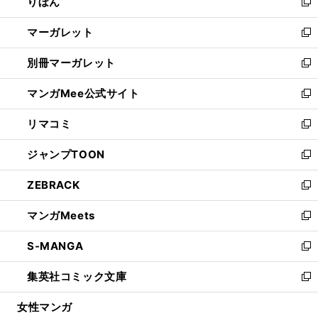
りぼん
く
で
ド
ィ
新
開
ウ
ン
し
マーガレット
く
で
ド
い
新
開
ウ
ウ
し
別冊マーガレット
く
で
ィ
い
新
開
ン
ウ
し
マンガMee公式サイト
く
ド
ィ
い
新
ウ
ン
ウ
し
リマコミ
で
ド
ィ
い
新
開
ウ
ン
ウ
し
ジャンプTOON
く
で
ド
ィ
い
新
開
ウ
ン
ウ
し
ZEBRACK
く
で
ド
ィ
い
新
開
ウ
ン
ウ
し
マンガMeets
く
で
ド
ィ
い
新
開
ウ
ン
ウ
し
S-MANGA
く
で
ド
ィ
い
新
開
ウ
ン
ウ
し
集英社コミック文庫
く
で
ド
ィ
い
新
開
ウ
ン
ウ
し
女性マンガ
く
で
ド
ィ
い