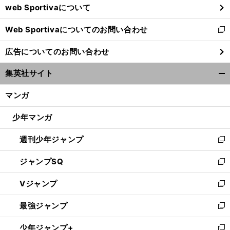
web Sportivaについて
で
開
Web Sportivaについてのお問い合わせ
く
新
し
広告についてのお問い合わせ
い
ウ
集英社サイト
ィ
開
ン
く/
マンガ
ド
閉
ウ
じ
少年マンガ
で
る
開
週刊少年ジャンプ
く
新
し
ジャンプSQ
い
新
ウ
し
Vジャンプ
ィ
い
新
ン
ウ
し
最強ジャンプ
ド
ィ
い
新
ウ
ン
ウ
し
少年ジャンプ+
で
ド
ィ
い
新