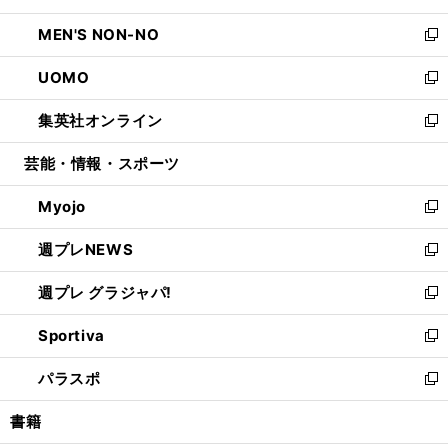
開
ウ
ン
ウ
し
MEN'S NON-NO
く
で
ド
ィ
い
新
開
ウ
ン
ウ
し
UOMO
く
で
ド
ィ
い
新
開
ウ
ン
ウ
し
集英社オンライン
く
で
ド
ィ
い
新
開
ウ
ン
ウ
し
芸能・情報・スポーツ
く
で
ド
ィ
い
開
ウ
ン
ウ
Myojo
く
で
ド
ィ
新
開
ウ
ン
し
週プレNEWS
く
で
ド
い
新
開
ウ
ウ
し
週プレ グラジャパ!
く
で
ィ
い
新
開
ン
ウ
し
Sportiva
く
ド
ィ
い
新
ウ
ン
ウ
し
パラスポ
で
ド
ィ
い
新
開
ウ
ン
ウ
し
書籍
く
で
ド
ィ
い
開
ウ
ン
ウ