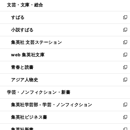
文芸・文庫・総合
く
で
ド
ィ
開
ウ
ン
すばる
く
で
ド
新
開
ウ
し
小説すばる
く
で
い
新
開
ウ
し
集英社 文芸ステーション
く
ィ
い
新
ン
ウ
し
web 集英社文庫
ド
ィ
い
新
ウ
ン
ウ
し
青春と読書
で
ド
ィ
い
新
開
ウ
ン
ウ
し
アジア人物史
く
で
ド
ィ
い
新
開
ウ
ン
ウ
し
学芸・ノンフィクション・新書
く
で
ド
ィ
い
開
ウ
ン
ウ
集英社学芸部 - 学芸・ノンフィクション
く
で
ド
ィ
新
開
ウ
ン
し
集英社ビジネス書
く
で
ド
い
新
開
ウ
ウ
し
集英社新書
く
で