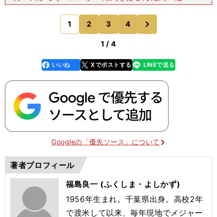
のあいだに４件ものトレードを成功させました。ア
リゾナ・ダイヤモンドバックスからアンダースロー
次
1
2
3
4
のページへ
右腕のブラッド・
1 / 4
いいね
Xでポストする
LINEで送る
line
faceboo
x
k
Googleの「優先ソース」について
著者プロフィール
福島良一 (ふくしま・よしかず)
1956年生まれ。千葉県出身。高校2年
で渡米して以来、毎年現地でメジャー