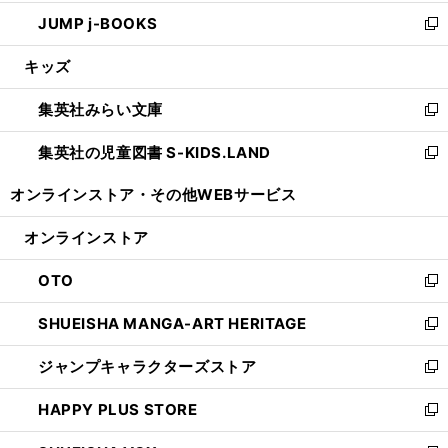
ウ
ン
ウ
し
JUMP j-BOOKS
で
ド
ィ
い
新
開
ウ
ン
ウ
し
キッズ
く
で
ド
ィ
い
開
ウ
ン
ウ
集英社みらい文庫
く
で
ド
ィ
新
開
ウ
ン
し
集英社の児童図書 S-KIDS.LAND
く
で
ド
い
新
開
ウ
ウ
し
オンラインストア・
その他WEBサービス
く
で
ィ
い
開
ン
ウ
オンラインストア
く
ド
ィ
ウ
ン
OTO
で
ド
新
開
ウ
し
SHUEISHA MANGA-ART HERITAGE
く
で
い
新
開
ウ
し
ジャンプキャラクターズストア
く
ィ
い
新
ン
ウ
し
HAPPY PLUS STORE
ド
ィ
い
新
ウ
ン
ウ
し