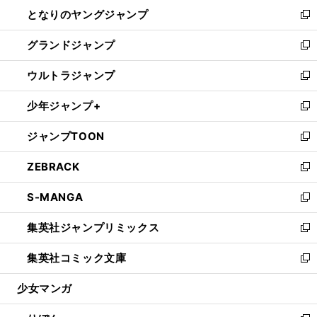
ン
ウ
し
となりのヤングジャンプ
く
ド
ィ
い
新
ウ
ン
ウ
し
グランドジャンプ
で
ド
ィ
い
新
開
ウ
ン
ウ
し
ウルトラジャンプ
く
で
ド
ィ
い
新
開
ウ
ン
ウ
し
少年ジャンプ+
く
で
ド
ィ
い
新
開
ウ
ン
ウ
し
ジャンプTOON
く
で
ド
ィ
い
新
開
ウ
ン
ウ
し
ZEBRACK
く
で
ド
ィ
い
新
開
ウ
ン
ウ
し
S-MANGA
く
で
ド
ィ
い
新
開
ウ
ン
ウ
し
集英社ジャンプリミックス
く
で
ド
ィ
い
新
開
ウ
ン
ウ
し
集英社コミック文庫
く
で
ド
ィ
い
新
開
ウ
ン
ウ
し
少女マンガ
く
で
ド
ィ
い
開
ウ
ン
ウ