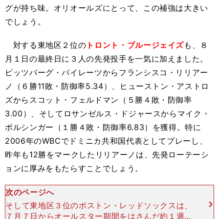
グが持ち味。オリオールズにとって、この補強は大きい
でしょう。
対する東地区２位の
トロント・ブルージェイズ
も、８
月１日の最終日に３人の先発投手を一気に加えました。
ピッツバーグ・パイレーツからフランシスコ・リリアー
ノ（６勝11敗・防御率5.34）、ヒューストン・アストロ
ズからスコット・フェルドマン（５勝４敗・防御率
3.00）、そしてロサンゼルス・ドジャースからマイク・
ボルシンガー（１勝４敗・防御率6.83）を獲得。特に
2006年のWBCでドミニカ共和国代表としてプレーし、
昨年も12勝をマークしたリリアーノは、先発ローテーシ
ョンに厚みをもたらすことでしょう。
次のページへ
そして東地区３位のボストン・レッドソックスは、
７月７日からオールスター期間をはさんだ約１週間