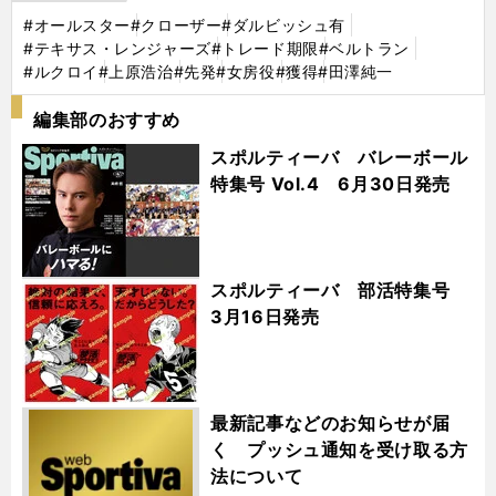
#オールスター
#クローザー
#ダルビッシュ有
#テキサス・レンジャーズ
#トレード期限
#ベルトラン
#ルクロイ
#上原浩治
#先発
#女房役
#獲得
#田澤純一
編集部のおすすめ
スポルティーバ バレーボール
特集号 Vol.4 6月30日発売
スポルティーバ 部活特集号
3月16日発売
最新記事などのお知らせが届
く プッシュ通知を受け取る方
法について