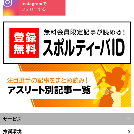
stagra
Instagramで
m
フォローする
。
４
」
前
へ
11
サービス
開
く/
推奨環境