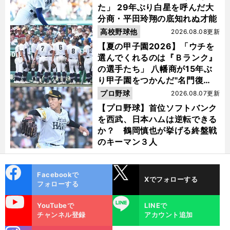
た」 29年ぶり白星を呼んだ大
分商・平田玲翔の底知れぬ才能
高校野球他
2026.08.08更新
【夏の甲子園2026】「ウチを
選んでくれるのは『Ｂランク』
の選手たち」 八幡商が15年ぶ
り甲子園をつかんだ"名門復
活"の舞台裏
プロ野球
2026.08.07更新
【プロ野球】首位ソフトバンク
を西武、日本ハムは逆転できる
か？ 鶴岡慎也が挙げる終盤戦
のキーマン３人
cebo
X
Facebookで
Xでフォローする
ok
フォローする
uTube
LINE
YouTubeで
LINEで
チャンネル登録
アカウント追加