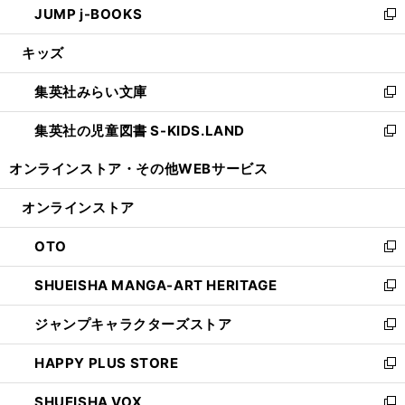
JUMP j-BOOKS
で
ド
ィ
い
新
開
ウ
ン
ウ
し
キッズ
く
で
ド
ィ
い
開
ウ
ン
ウ
集英社みらい文庫
く
で
ド
ィ
新
開
ウ
ン
し
集英社の児童図書 S-KIDS.LAND
く
で
ド
い
新
開
ウ
ウ
し
オンラインストア・
その他WEBサービス
く
で
ィ
い
開
ン
ウ
オンラインストア
く
ド
ィ
ウ
ン
OTO
で
ド
新
開
ウ
し
SHUEISHA MANGA-ART HERITAGE
く
で
い
新
開
ウ
し
ジャンプキャラクターズストア
く
ィ
い
新
ン
ウ
し
HAPPY PLUS STORE
ド
ィ
い
新
ウ
ン
ウ
し
SHUEISHA VOX
で
ド
ィ
い