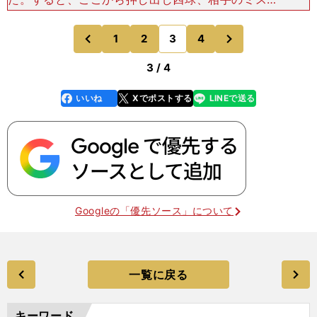
内野安打とつづき、試合を振り出しに戻したのだ。
最後はタイブレークとなった延長10回表、一死
次
1
2
3
4
のページへ
のページへ
二、三塁から中
前
3 / 4
いいね
Xでポストする
LINEで送る
line
faceboo
x
k
Googleの「優先ソース」について
一覧に戻る
キーワード