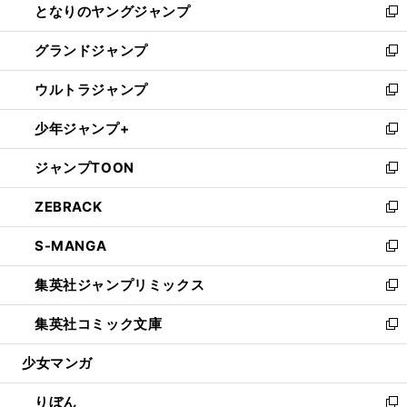
となりのヤングジャンプ
く
ド
ィ
い
新
ウ
ン
ウ
し
グランドジャンプ
で
ド
ィ
い
新
開
ウ
ン
ウ
し
ウルトラジャンプ
く
で
ド
ィ
い
新
開
ウ
ン
ウ
し
少年ジャンプ+
く
で
ド
ィ
い
新
開
ウ
ン
ウ
し
ジャンプTOON
く
で
ド
ィ
い
新
開
ウ
ン
ウ
し
ZEBRACK
く
で
ド
ィ
い
新
開
ウ
ン
ウ
し
S-MANGA
く
で
ド
ィ
い
新
開
ウ
ン
ウ
し
集英社ジャンプリミックス
く
で
ド
ィ
い
新
開
ウ
ン
ウ
し
集英社コミック文庫
く
で
ド
ィ
い
新
開
ウ
ン
ウ
し
少女マンガ
く
で
ド
ィ
い
開
ウ
ン
ウ
りぼん
く
で
ド
ィ
新