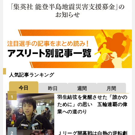
人気記事ランキング
今日
昨日
週間
月間
羽生結弦を覚醒させた「誰かの
1
ために」の思い 五輪連覇の偉
業への道のり
Ｊリーグ開幕戦は白熱の逆転劇
2