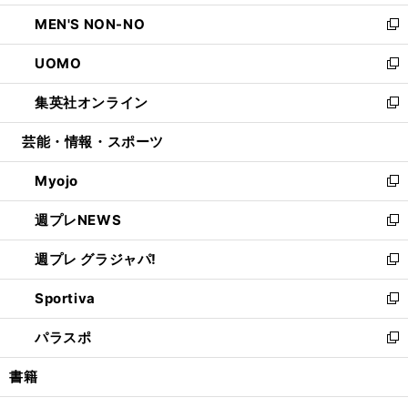
開
ウ
ン
ウ
し
MEN'S NON-NO
く
で
ド
ィ
い
新
開
ウ
ン
ウ
し
UOMO
く
で
ド
ィ
い
新
開
ウ
ン
ウ
し
集英社オンライン
く
で
ド
ィ
い
新
開
ウ
ン
ウ
し
芸能・情報・スポーツ
く
で
ド
ィ
い
開
ウ
ン
ウ
Myojo
く
で
ド
ィ
新
開
ウ
ン
し
週プレNEWS
く
で
ド
い
新
開
ウ
ウ
し
週プレ グラジャパ!
く
で
ィ
い
新
開
ン
ウ
し
Sportiva
く
ド
ィ
い
新
ウ
ン
ウ
し
パラスポ
で
ド
ィ
い
新
開
ウ
ン
ウ
し
書籍
く
で
ド
ィ
い
開
ウ
ン
ウ