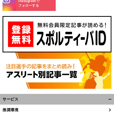
Instagramで
m
フォローする
サービス
開
く/
推奨環境
閉