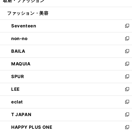
取材・ファッション
く
で
ド
ィ
い
開
ウ
ン
ウ
ファッション・美容
く
で
ド
ィ
開
ウ
ン
Seventeen
く
で
ド
新
開
ウ
し
non-no
く
で
い
新
開
ウ
し
BAILA
く
ィ
い
新
ン
ウ
し
MAQUIA
ド
ィ
い
新
ウ
ン
ウ
し
SPUR
で
ド
ィ
い
新
開
ウ
ン
ウ
し
LEE
く
で
ド
ィ
い
新
開
ウ
ン
ウ
し
eclat
く
で
ド
ィ
い
新
開
ウ
ン
ウ
し
T JAPAN
く
で
ド
ィ
い
新
開
ウ
ン
ウ
し
HAPPY PLUS ONE
く
で
ド
ィ
い
新