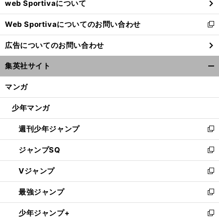
web Sportivaについて
で
開
Web Sportivaについてのお問い合わせ
く
新
し
広告についてのお問い合わせ
い
ウ
集英社サイト
ィ
開
ン
く/
マンガ
ド
閉
ウ
じ
少年マンガ
で
る
開
週刊少年ジャンプ
く
新
し
ジャンプSQ
い
新
ウ
し
Vジャンプ
ィ
い
新
ン
ウ
し
最強ジャンプ
ド
ィ
い
新
ウ
ン
ウ
し
少年ジャンプ+
で
ド
ィ
い
新