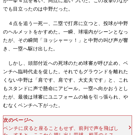
が一挙４点を奪い、同点に追いついた。この攻撃のなか
でも目立ったのは中野だった。
４点を追う一死一、二塁で打席に立つと、投球が中野
のヘルメットをかすめた。一瞬、球場内がシーンとなっ
たが、その瞬間「ヨッシャーッ！」と中野の叫び声が響
き、一塁へ駆け出した。
しかし、頭部付近への死球のため球審が呼び止め、ベ
ンチへ臨時代走を促した。それでもグラウンドを離れた
くない中野は「肩です、肩です、大丈夫です」と、これ
もスタンドに声で懸命にアピール。一塁へ向かおうとし
たが、最後は球審にユニフォームの袖を引っ張られ、や
むなくベンチへ下がった。
次のページへ
ベンチに戻ると座ることもせず、前列で声を飛ばし
た。すると、ここから押し出し四球、相手のミス、