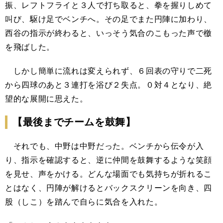
振、レフトフライと３人で打ち取ると、拳を握りしめて
叫び、駆け足でベンチへ。その足でまた円陣に加わり、
西谷の指示が終わると、いっそう気合のこもった声で檄
を飛ばした。
しかし簡単に流れは変えられず、６回表の守りで二死
から四球のあと３連打を浴び２失点。０対４となり、絶
望的な展開に思えた。
【最後までチームを鼓舞】
それでも、中野は中野だった。ベンチから伝令が入
り、指示を確認すると、逆に仲間を鼓舞するような笑顔
を見せ、声をかける。どんな場面でも気持ちが折れるこ
とはなく、円陣が解けるとバックスクリーンを向き、四
股（しこ）を踏んで自らに気合を入れた。