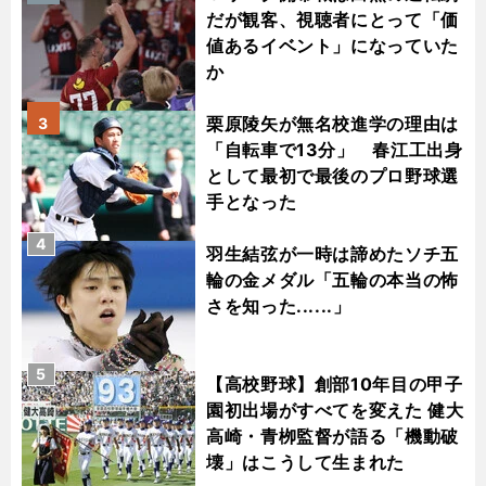
だが観客、視聴者にとって「価
値あるイベント」になっていた
か
栗原陵矢が無名校進学の理由は
3
「自転車で13分」 春江工出身
として最初で最後のプロ野球選
手となった
4
羽生結弦が一時は諦めたソチ五
輪の金メダル「五輪の本当の怖
さを知った......」
5
【高校野球】創部10年目の甲子
園初出場がすべてを変えた 健大
高崎・青栁監督が語る「機動破
壊」はこうして生まれた