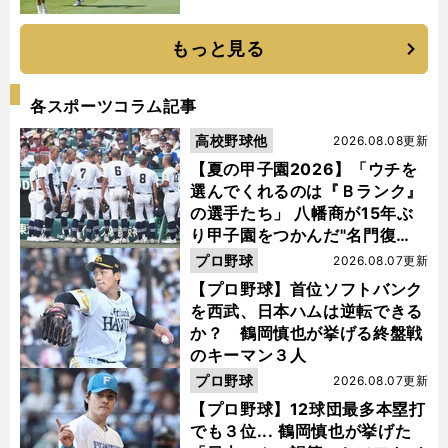
もっと見る
各スポーツコラム記事
高校野球他
2026.08.08更新
【夏の甲子園2026】「ウチを
選んでくれるのは『Ｂランク』
の選手たち」 八幡商が15年ぶ
り甲子園をつかんだ"名門復
活"の舞台裏
プロ野球
2026.08.07更新
【プロ野球】首位ソフトバンク
を西武、日本ハムは逆転できる
か？ 鶴岡慎也が挙げる終盤戦
のキーマン３人
プロ野球
2026.08.07更新
【プロ野球】12球団最多本塁打
でも３位... 鶴岡慎也が挙げた