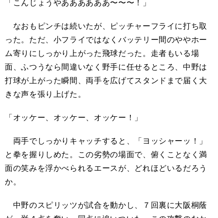
「こんじょうやああああああ〜〜〜！」
なおもピンチは続いたが、ピッチャーフライに打ち取
った。ただ、小フライではなくバッテリー間のややホー
ム寄りにしっかり上がった飛球だった。走者もいる場
面、ふつうなら間違いなく野手に任せるところ、中野は
打球が上がった瞬間、両手を広げてスタンドまで届く大
きな声を張り上げた。
「オッケー、オッケー、オッケー！」
両手でしっかりキャッチすると、「ヨッシャーッ！」
と拳を握りしめた。この劣勢の場面で、俯くことなく満
面の笑みを浮かべられるエースが、どれほどいるだろう
か。
中野のスピリッツが試合を動かし、７回裏に大阪桐蔭