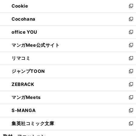
ウ
Cookie
く
で
ド
ィ
新
開
ウ
ン
し
Cocohana
く
で
ド
い
新
開
ウ
ウ
し
office YOU
く
で
ィ
い
新
開
ン
ウ
し
マンガMee公式サイト
く
ド
ィ
い
新
ウ
ン
ウ
し
リマコミ
で
ド
ィ
い
新
開
ウ
ン
ウ
し
ジャンプTOON
く
で
ド
ィ
い
新
開
ウ
ン
ウ
し
ZEBRACK
く
で
ド
ィ
い
新
開
ウ
ン
ウ
し
マンガMeets
く
で
ド
ィ
い
新
開
ウ
ン
ウ
し
S-MANGA
く
で
ド
ィ
い
新
開
ウ
ン
ウ
し
集英社コミック文庫
く
で
ド
ィ
い
新
開
ウ
ン
ウ
し