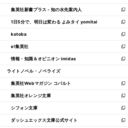
開
ン
ウ
し
集英社新書プラス - 知の水先案内人
く
ド
ィ
い
新
ウ
ン
ウ
し
1日5分で、明日は変わる よみタイ yomitai
で
ド
ィ
い
新
開
ウ
ン
ウ
し
kotoba
く
で
ド
ィ
い
新
開
ウ
ン
ウ
し
e!集英社
く
で
ド
ィ
い
新
開
ウ
ン
ウ
し
情報・知識＆オピニオン imidas
く
で
ド
ィ
い
新
開
ウ
ン
ウ
し
ライトノベル・ノベライズ
く
で
ド
ィ
い
開
ウ
ン
ウ
集英社Webマガジン コバルト
く
で
ド
ィ
新
開
ウ
ン
し
集英社オレンジ文庫
く
で
ド
い
新
開
ウ
ウ
し
シフォン文庫
く
で
ィ
い
新
開
ン
ウ
し
ダッシュエックス文庫公式サイト
く
ド
ィ
い
新
ウ
ン
ウ
し