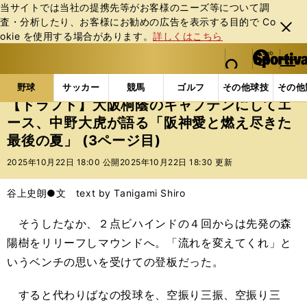
当サイトでは当社の提携先等がお客様のニーズ等について調
査・分析したり、お客様にお勧めの広告を表⽰する⽬的で Co
閉じ
okie を使⽤する場合があります。
詳しくはこちら
る
マイペ
web Sportiva (webスポルティーバ)
検索
メニュ
we
ー
野球の記事一覧
高校野球他
【ドラフト】大阪桐蔭
b
ジ
野球
サッカー
競馬
ゴルフ
その他球技
その他
ス
【ドラフト】大阪桐蔭のキャプテンにしてエ
ポ
ース、中野大虎が語る「阪神愛と燃え尽きた
ル
最後の夏」 (3ページ目)
テ
ィ
2025年10月22日 18:00 公開
2025年10月22日 18:30 更新
ー
バ
谷上史朗●文 text by Tanigami Shiro
そうしたなか、２点ビハインドの４回からは先発の森
陽樹をリリーフしマウンドへ。「流れを変えてくれ」と
いうベンチの思いを受けての登板だった。
すると代わりばなの投球を、空振り三振、空振り三