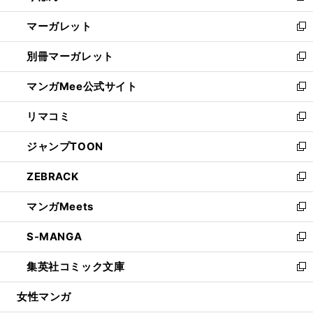
開
ウ
ン
し
マーガレット
く
で
ド
い
新
開
ウ
ウ
し
別冊マーガレット
く
で
ィ
い
新
開
ン
ウ
し
マンガMee公式サイト
く
ド
ィ
い
新
ウ
ン
ウ
し
リマコミ
で
ド
ィ
い
新
開
ウ
ン
ウ
し
ジャンプTOON
く
で
ド
ィ
い
新
開
ウ
ン
ウ
し
ZEBRACK
く
で
ド
ィ
い
新
開
ウ
ン
ウ
し
マンガMeets
く
で
ド
ィ
い
新
開
ウ
ン
ウ
し
S-MANGA
く
で
ド
ィ
い
新
開
ウ
ン
ウ
し
集英社コミック文庫
く
で
ド
ィ
い
新
開
ウ
ン
ウ
し
女性マンガ
く
で
ド
ィ
い
開
ウ
ン