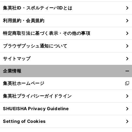
じ
集英社ID・スポルティーバIDとは
る
利用規約・会員規約
特定商取引法に基づく表示・その他の事項
前
へ
ブラウザプッシュ通知について
サイトマップ
企業情報
開
く/
集英社ホームページ
新
閉
し
じ
集英社プライバシーガイドライン
い
る
ウ
SHUEISHA Privacy Guideline
ィ
ン
Setting of Cookies
ド
ウ