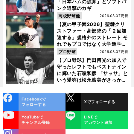
「日本ハムの誤算」とソフトバ
ンク追撃のカギ
高校野球他
2026.08.07更新
【夏の甲子園2026】聖隷クリ
ストファー・高部陸の「２回加
速する」規格外のストレート そ
れでもプロではなく大学進学を
選ぶ理由
プロ野球
2026.08.07更新
【プロ野球】門田博光の加入で
守ったレフトでもベストナイン
に輝いた石嶺和彦 「サッサ」と
いう愛称は松永浩美がきっか
け？
cebo
X
Facebookで
Xでフォローする
ok
フォローする
uTube
LINE
YouTubeで
LINEで
チャンネル登録
アカウント追加
stagra