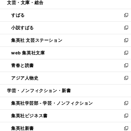
文芸・文庫・総合
く
で
ド
ィ
開
ウ
ン
すばる
く
で
ド
新
開
ウ
し
小説すばる
く
で
い
新
開
ウ
し
集英社 文芸ステーション
く
ィ
い
新
ン
ウ
し
web 集英社文庫
ド
ィ
い
新
ウ
ン
ウ
し
青春と読書
で
ド
ィ
い
新
開
ウ
ン
ウ
し
アジア人物史
く
で
ド
ィ
い
新
開
ウ
ン
ウ
し
学芸・ノンフィクション・新書
く
で
ド
ィ
い
開
ウ
ン
ウ
集英社学芸部 - 学芸・ノンフィクション
く
で
ド
ィ
新
開
ウ
ン
し
集英社ビジネス書
く
で
ド
い
新
開
ウ
ウ
し
集英社新書
く
で
ィ
い
新