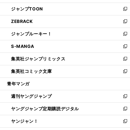
開
ウ
ン
ウ
し
ジャンプTOON
く
で
ド
ィ
い
新
開
ウ
ン
ウ
し
ZEBRACK
く
で
ド
ィ
い
新
開
ウ
ン
ウ
し
ジャンプルーキー！
く
で
ド
ィ
い
新
開
ウ
ン
ウ
し
S-MANGA
く
で
ド
ィ
い
新
開
ウ
ン
ウ
し
集英社ジャンプリミックス
く
で
ド
ィ
い
新
開
ウ
ン
ウ
し
集英社コミック文庫
く
で
ド
ィ
い
新
開
ウ
ン
ウ
し
青年マンガ
く
で
ド
ィ
い
開
ウ
ン
ウ
週刊ヤングジャンプ
く
で
ド
ィ
新
開
ウ
ン
し
ヤングジャンプ定期購読デジタル
く
で
ド
い
新
開
ウ
ウ
し
ヤンジャン！
く
で
ィ
い
新
開
ン
ウ
し