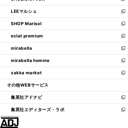
新
開
ウ
ン
ウ
し
LEEマルシェ
く
で
ド
ィ
い
新
開
ウ
ン
ウ
し
SHOP Marisol
く
で
ド
ィ
い
新
開
ウ
ン
ウ
し
eclat premium
く
で
ド
ィ
い
新
開
ウ
ン
ウ
し
mirabella
く
で
ド
ィ
い
新
開
ウ
ン
ウ
し
mirabella homme
く
で
ド
ィ
い
新
開
ウ
ン
ウ
し
zakka market
く
で
ド
ィ
い
新
開
ウ
ン
ウ
し
その他WEBサービス
く
で
ド
ィ
い
開
ウ
ン
ウ
集英社アドナビ
く
で
ド
ィ
新
開
ウ
ン
し
集英社エディターズ・ラボ
く
で
ド
い
新
開
ウ
ウ
し
く
で
ィ
い
開