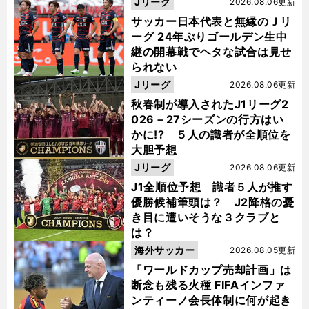
Jリーグ
2026.08.06更新
サッカー日本代表と無縁のＪリ
ーグ 24年ぶりゴールデン生中
継の開幕戦でヘタな試合は見せ
られない
Jリーグ
2026.08.06更新
秋春制が導入されたJ1リーグ2
026－27シーズンの行方はい
かに!? ５人の識者が全順位を
大胆予想
Jリーグ
2026.08.06更新
J1全順位予想 識者５人が推す
優勝候補筆頭は？ J2降格の憂
き目に遭いそうな３クラブと
は？
海外サッカー
2026.08.05更新
「ワールドカップ売却計画」は
断念も残る火種 FIFAインファ
ンティーノ会長体制に何が起き