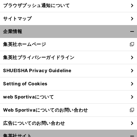
ブラウザプッシュ通知について
サイトマップ
企業情報
開
く/
集英社ホームページ
新
閉
し
じ
集英社プライバシーガイドライン
い
る
ウ
SHUEISHA Privacy Guideline
ィ
ン
Setting of Cookies
ド
ウ
web Sportivaについて
で
開
Web Sportivaについてのお問い合わせ
く
新
し
広告についてのお問い合わせ
い
ウ
集英社サイト
ィ