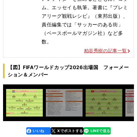
ム
、エッセイも執筆。著書に『プレミ
アリーグ観戦レシピ』（東邦出
版）、
責任編集では「サッカーのある街」
（ベースボールマガジン
社）など多
数。
粕谷秀樹の記事一覧
【図】FIFAワールドカップ2026出場国 フォーメー
ション＆メンバー
いいね
Xでポストする
LINEで送る
line
faceboo
x
k