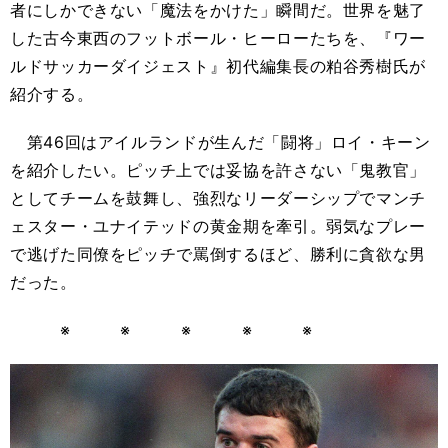
者にしかできない「魔法をかけた」瞬間だ。世界を魅了
した古今東西のフットボール・ヒーローたちを、『ワー
ルドサッカーダイジェスト』初代編集長の粕谷秀樹氏が
紹介する。
第46回はアイルランドが生んだ「闘将」ロイ・キーン
を紹介したい。ピッチ上では妥協を許さない「鬼教官」
としてチームを鼓舞し、強烈なリーダーシップでマンチ
ェスター・ユナイテッドの黄金期を牽引。弱気なプレー
で逃げた同僚をピッチで罵倒するほど、勝利に貪欲な男
だった。
※ ※ ※ ※ ※