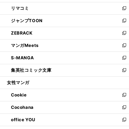
ウ
ン
ウ
し
リマコミ
で
ド
ィ
い
新
開
ウ
ン
ウ
し
ジャンプTOON
く
で
ド
ィ
い
新
開
ウ
ン
ウ
し
ZEBRACK
く
で
ド
ィ
い
新
開
ウ
ン
ウ
し
マンガMeets
く
で
ド
ィ
い
新
開
ウ
ン
ウ
し
S-MANGA
く
で
ド
ィ
い
新
開
ウ
ン
ウ
し
集英社コミック文庫
く
で
ド
ィ
い
新
開
ウ
ン
ウ
し
女性マンガ
く
で
ド
ィ
い
開
ウ
ン
ウ
Cookie
く
で
ド
ィ
新
開
ウ
ン
し
Cocohana
く
で
ド
い
新
開
ウ
ウ
し
office YOU
く
で
ィ
い
新
開
ン
ウ
し