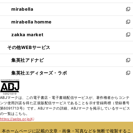
開
ウ
ン
ウ
し
mirabella
く
で
ド
ィ
い
新
開
ウ
ン
ウ
し
mirabella homme
く
で
ド
ィ
い
新
開
ウ
ン
ウ
し
zakka market
く
で
ド
ィ
い
新
開
ウ
ン
ウ
し
その他WEBサービス
く
で
ド
ィ
い
開
ウ
ン
ウ
集英社アドナビ
く
で
ド
ィ
新
開
ウ
ン
し
集英社エディターズ・ラボ
く
で
ド
い
新
開
ウ
ウ
し
く
で
ィ
い
開
ン
ウ
ABJマークは、この電子書店・電子書籍配信サービスが、著作権者からコンテ
く
ド
ィ
ンツ使用許諾を得た正規版配信サービスであることを示す登録商標（登録番号
ウ
ン
第6091713号）です。ABJマークの詳細、ABJマークを掲示しているサービス
で
ド
の一覧はこちら。
開
ウ
https://aebs.or.jp/
新
く
で
し
い
開
本ホームページに記載の文章・画像・写真などを無断で複製するこ