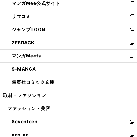
マンガMee公式サイト
く
ド
ィ
い
新
ウ
ン
ウ
し
リマコミ
で
ド
ィ
い
新
開
ウ
ン
ウ
し
ジャンプTOON
く
で
ド
ィ
い
新
開
ウ
ン
ウ
し
ZEBRACK
く
で
ド
ィ
い
新
開
ウ
ン
ウ
し
マンガMeets
く
で
ド
ィ
い
新
開
ウ
ン
ウ
し
S-MANGA
く
で
ド
ィ
い
新
開
ウ
ン
ウ
し
集英社コミック文庫
く
で
ド
ィ
い
新
開
ウ
ン
ウ
し
取材・ファッション
く
で
ド
ィ
い
開
ウ
ン
ウ
ファッション・美容
く
で
ド
ィ
開
ウ
ン
Seventeen
く
で
ド
新
開
ウ
し
non-no
く
で
い
新