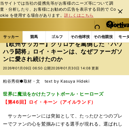
当サイトでは当社の提携先等がお客様のニーズ等について調
査・分析したり、お客様にお勧めの広告を表⽰する⽬的で Co
閉じ
okie を使⽤する場合があります。
詳しくはこちら
る
マイペ
web Sportiva (webスポルティーバ)
検索
メニュ
we
ー
サッカーの記事一覧
海外サッカー
海外サッカー
b
ジ
サッカー
競馬
ゴルフ
その他球技
その他競技
モー
ス
【欧州サッカー】クリロナを罵倒した「パワ
ポ
ハラ闘将」ロイ・キーンは、なぜファーガソ
ル
ンに愛され続けたのか
テ
ィ
2026年01月09日 06:50 公開
2026年01月30日 14:08 更新
ー
バ
粕谷秀樹●取材・文 text by Kasuya Hideki
世界に魔法をかけたフットボール・ヒーローズ
【第46回】ロイ・キーン（アイルランド）
サッカーシーンには突如として、たったひとつのプレ
ーでファンの心を鷲掴みにする選手が現れる。選ばれし