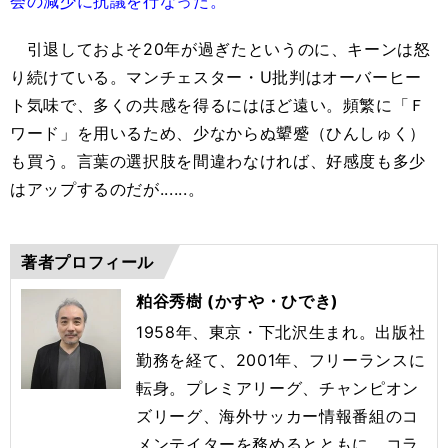
会の減少に抗議を行なった。
引退しておよそ20年が過ぎたというのに、キーンは怒
り続けている。マンチェスター・U批判はオーバーヒー
ト気味で、多くの共感を得るにはほど遠い。頻繁に「Ｆ
ワード」を用いるため、少なからぬ顰蹙（ひんしゅく）
も買う。言葉の選択肢を間違わなければ、好感度も多少
はアップするのだが......。
著者プロフィール
粕谷秀樹 (かすや・ひでき)
1958年、東京・下北沢生まれ。出版社
勤務を経て、2001年
、フリーランスに
転身。プレミアリーグ、チャンピオン
ズリーグ、
海外サッカー情報番組のコ
メンテイターを務めるとともに、コラ