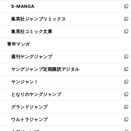
ウ
ン
ウ
し
S-MANGA
く
で
ド
ィ
い
新
開
ウ
ン
ウ
し
集英社ジャンプリミックス
く
で
ド
ィ
い
新
開
ウ
ン
ウ
し
集英社コミック文庫
く
で
ド
ィ
い
新
開
ウ
ン
ウ
し
青年マンガ
く
で
ド
ィ
い
開
ウ
ン
ウ
週刊ヤングジャンプ
く
で
ド
ィ
新
開
ウ
ン
し
ヤングジャンプ定期購読デジタル
く
で
ド
い
新
開
ウ
ウ
し
ヤンジャン！
く
で
ィ
い
新
開
ン
ウ
し
となりのヤングジャンプ
く
ド
ィ
い
新
ウ
ン
ウ
し
グランドジャンプ
で
ド
ィ
い
新
開
ウ
ン
ウ
し
ウルトラジャンプ
く
で
ド
ィ
い
新
開
ウ
ン
ウ
し