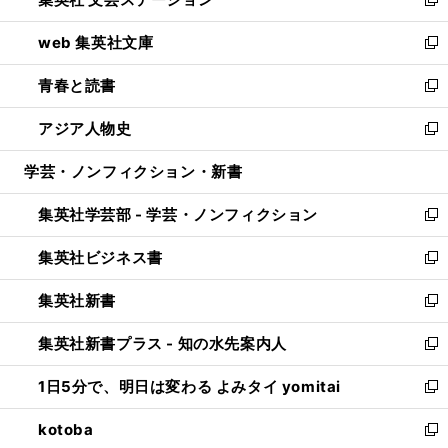
ィ
い
新
ン
ウ
し
web 集英社文庫
ド
ィ
い
新
ウ
ン
ウ
し
青春と読書
で
ド
ィ
い
新
開
ウ
ン
ウ
し
アジア人物史
く
で
ド
ィ
い
新
開
ウ
ン
ウ
し
学芸・ノンフィクション・新書
く
で
ド
ィ
い
開
ウ
ン
ウ
集英社学芸部 - 学芸・ノンフィクション
く
で
ド
ィ
新
開
ウ
ン
し
集英社ビジネス書
く
で
ド
い
新
開
ウ
ウ
し
集英社新書
く
で
ィ
い
新
開
ン
ウ
し
集英社新書プラス - 知の水先案内人
く
ド
ィ
い
新
ウ
ン
ウ
し
1日5分で、明日は変わる よみタイ yomitai
で
ド
ィ
い
新
開
ウ
ン
ウ
し
kotoba
く
で
ド
ィ
い
新