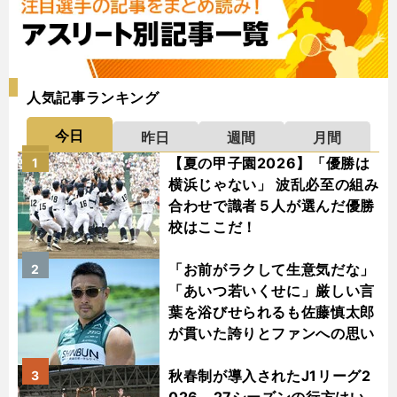
人気記事ランキング
今日
昨日
週間
月間
【夏の甲子園2026】「優勝は
1
横浜じゃない」 波乱必至の組み
合わせで識者５人が選んだ優勝
校はここだ！
「お前がラクして生意気だな」
2
「あいつ若いくせに」厳しい言
葉を浴びせられるも佐藤慎太郎
が貫いた誇りとファンへの思い
秋春制が導入されたJ1リーグ2
3