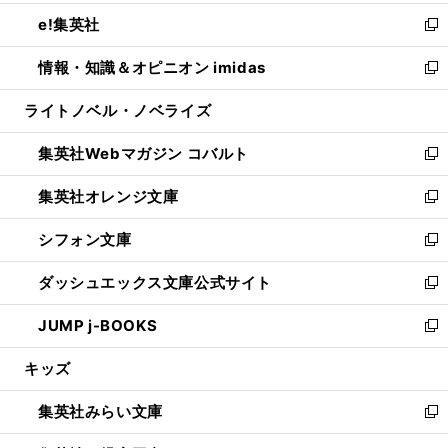
開
ウ
ン
ウ
し
e!集英社
く
で
ド
ィ
い
新
開
ウ
ン
ウ
し
情報・知識＆オピニオン imidas
く
で
ド
ィ
い
新
開
ウ
ン
ウ
し
ライトノベル・ノベライズ
く
で
ド
ィ
い
開
ウ
ン
ウ
集英社Webマガジン コバルト
く
で
ド
ィ
新
開
ウ
ン
し
集英社オレンジ文庫
く
で
ド
い
新
開
ウ
ウ
し
シフォン文庫
く
で
ィ
い
新
開
ン
ウ
し
ダッシュエックス文庫公式サイト
く
ド
ィ
い
新
ウ
ン
ウ
し
JUMP j-BOOKS
で
ド
ィ
い
新
開
ウ
ン
ウ
し
キッズ
く
で
ド
ィ
い
開
ウ
ン
ウ
集英社みらい文庫
く
で
ド
ィ
新
開
ウ
ン
し