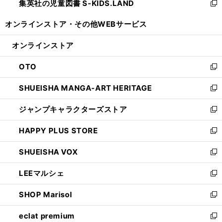
集英社の児童図書 S-KIDS.LAND
く
で
ド
い
新
開
ウ
ウ
し
オンラインストア・
その他WEBサービス
く
で
ィ
い
開
ン
ウ
オンラインストア
く
ド
ィ
ウ
ン
OTO
で
ド
新
開
ウ
し
SHUEISHA MANGA-ART HERITAGE
く
で
い
新
開
ウ
し
ジャンプキャラクターズストア
く
ィ
い
新
ン
ウ
し
HAPPY PLUS STORE
ド
ィ
い
新
ウ
ン
ウ
し
SHUEISHA VOX
で
ド
ィ
い
新
開
ウ
ン
ウ
し
LEEマルシェ
く
で
ド
ィ
い
新
開
ウ
ン
ウ
し
SHOP Marisol
く
で
ド
ィ
い
新
開
ウ
ン
ウ
し
eclat premium
く
で
ド
ィ
い
新