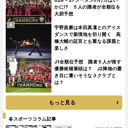
026－27シーズンの行方はい
かに!? ５人の識者が全順位を
大胆予想
4
宇野昌磨は本田真凜とのアイス
ダンスで新境地を切り開く 高
橋大輔の証言とも重なる課題と
楽しさ
5
J1全順位予想 識者５人が推す
優勝候補筆頭は？ J2降格の憂
き目に遭いそうな３クラブと
は？
もっと見る
各スポーツコラム記事