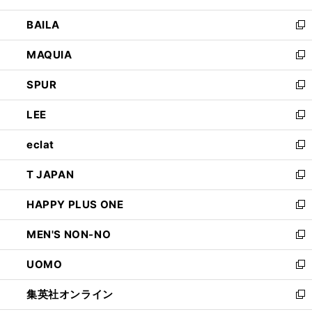
開
ウ
し
BAILA
く
ィ
い
新
ン
ウ
し
MAQUIA
ド
ィ
い
新
ウ
ン
ウ
し
SPUR
で
ド
ィ
い
新
開
ウ
ン
ウ
し
LEE
く
で
ド
ィ
い
新
開
ウ
ン
ウ
し
eclat
く
で
ド
ィ
い
新
開
ウ
ン
ウ
し
T JAPAN
く
で
ド
ィ
い
新
開
ウ
ン
ウ
し
HAPPY PLUS ONE
く
で
ド
ィ
い
新
開
ウ
ン
ウ
し
MEN'S NON-NO
く
で
ド
ィ
い
新
開
ウ
ン
ウ
し
UOMO
く
で
ド
ィ
い
新
開
ウ
ン
ウ
し
集英社オンライン
く
で
ド
ィ
い
新
開
ウ
ン
ウ
し