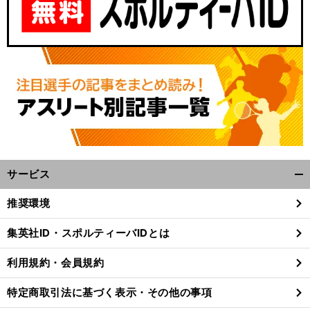
、
・
M
LSの決勝を戦ったGK高丘陽平が振り返る2025年シーズン
連続PK戦勝利が大きな自信に
サービス
開
く/
推奨環境
閉
じ
集英社ID・スポルティーバIDとは
る
利用規約・会員規約
特定商取引法に基づく表示・その他の事項