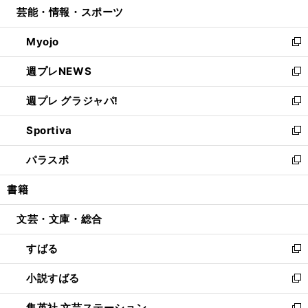
芸能・情報・スポーツ
く
で
ド
ィ
い
開
ウ
ン
ウ
Myojo
く
で
ド
ィ
新
開
ウ
ン
し
週プレNEWS
く
で
ド
い
新
開
ウ
ウ
し
週プレ グラジャパ!
く
で
ィ
い
新
開
ン
ウ
し
Sportiva
く
ド
ィ
い
新
ウ
ン
ウ
し
パラスポ
で
ド
ィ
い
新
開
ウ
ン
ウ
し
書籍
く
で
ド
ィ
い
開
ウ
ン
ウ
文芸・文庫・総合
く
で
ド
ィ
開
ウ
ン
すばる
く
で
ド
新
開
ウ
し
小説すばる
く
で
い
新
開
ウ
し
集英社 文芸ステーション
く