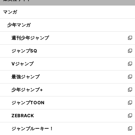
開
ン
く/
マンガ
ド
閉
ウ
じ
少年マンガ
で
る
開
週刊少年ジャンプ
く
新
し
ジャンプSQ
い
新
ウ
し
Vジャンプ
ィ
い
新
ン
ウ
し
最強ジャンプ
ド
ィ
い
新
ウ
ン
ウ
し
少年ジャンプ+
で
ド
ィ
い
新
開
ウ
ン
ウ
し
ジャンプTOON
く
で
ド
ィ
い
新
開
ウ
ン
ウ
し
ZEBRACK
く
で
ド
ィ
い
新
開
ウ
ン
ウ
し
ジャンプルーキー！
く
で
ド
ィ
い
新
開