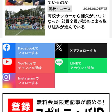
ているのか
高校・ユース
2026.08.05更新
高校サッカーから補欠がいなく
なった 部員全員が試合に出る取
り組みが進んでいる
cebo
X
Facebookで
Xでフォローする
ok
フォローする
uTube
LINE
YouTubeで
LINEで
チャンネル登録
アカウント追加
stagra
Instagramで
m
フォローする