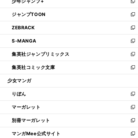
少年ジャンプ+
く
で
ド
ィ
い
新
開
ウ
ン
ウ
し
ジャンプTOON
く
で
ド
ィ
い
新
開
ウ
ン
ウ
し
ZEBRACK
く
で
ド
ィ
い
新
開
ウ
ン
ウ
し
S-MANGA
く
で
ド
ィ
い
新
開
ウ
ン
ウ
し
集英社ジャンプリミックス
く
で
ド
ィ
い
新
開
ウ
ン
ウ
し
集英社コミック文庫
く
で
ド
ィ
い
新
開
ウ
ン
ウ
し
少女マンガ
く
で
ド
ィ
い
開
ウ
ン
ウ
りぼん
く
で
ド
ィ
新
開
ウ
ン
し
マーガレット
く
で
ド
い
新
開
ウ
ウ
し
別冊マーガレット
く
で
ィ
い
新
開
ン
ウ
し
マンガMee公式サイト
く
ド
ィ
い
新