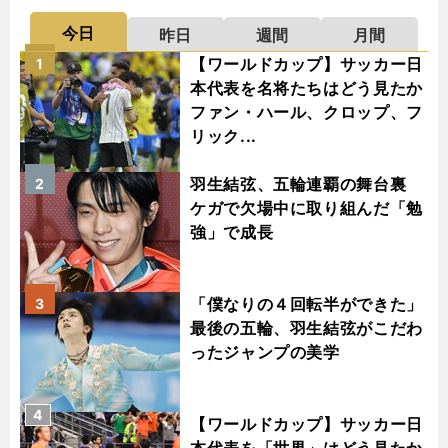
今日
昨日
週間
月間
【ワールドカップ】サッカー日
1
本代表を名将たちはどう見たか
ファン・ハール、クロップ、フ
リック...
羽生結弦、五輪連覇の舞台裏
2
ケガで欠場中に取り組んだ「勉
強」で成長
「僕なりの４回転半ができた」
3
最後の五輪、羽生結弦がこだわ
ったジャンプの美学
4
【ワールドカップ】サッカー日