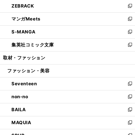
ウ
し
ZEBRACK
く
で
ド
ィ
い
新
開
ウ
ン
ウ
し
マンガMeets
く
で
ド
ィ
い
新
開
ウ
ン
ウ
し
S-MANGA
く
で
ド
ィ
い
新
開
ウ
ン
ウ
し
集英社コミック文庫
く
で
ド
ィ
い
新
開
ウ
ン
ウ
し
取材・ファッション
く
で
ド
ィ
い
開
ウ
ン
ウ
ファッション・美容
く
で
ド
ィ
開
ウ
ン
Seventeen
く
で
ド
新
開
ウ
し
non-no
く
で
い
新
開
ウ
し
BAILA
く
ィ
い
新
ン
ウ
し
MAQUIA
ド
ィ
い
新
ウ
ン
ウ
し