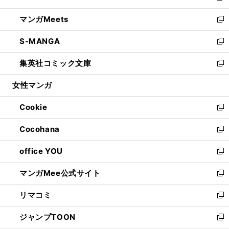
開
ウ
ン
ウ
し
マンガMeets
く
で
ド
ィ
い
新
開
ウ
ン
ウ
し
S-MANGA
く
で
ド
ィ
い
新
開
ウ
ン
ウ
し
集英社コミック文庫
く
で
ド
ィ
い
新
開
ウ
ン
ウ
し
女性マンガ
く
で
ド
ィ
い
開
ウ
ン
ウ
Cookie
く
で
ド
ィ
新
開
ウ
ン
し
Cocohana
く
で
ド
い
新
開
ウ
ウ
し
office YOU
く
で
ィ
い
新
開
ン
ウ
し
マンガMee公式サイト
く
ド
ィ
い
新
ウ
ン
ウ
し
リマコミ
で
ド
ィ
い
新
開
ウ
ン
ウ
し
ジャンプTOON
く
で
ド
ィ
い
新
開
ウ
ン