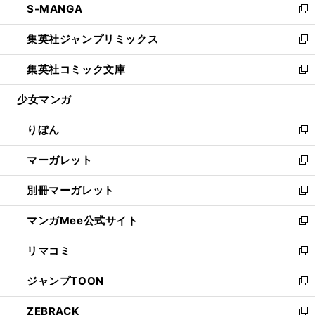
S-MANGA
く
で
ド
ィ
い
新
開
ウ
ン
ウ
し
集英社ジャンプリミックス
く
で
ド
ィ
い
新
開
ウ
ン
ウ
し
集英社コミック文庫
く
で
ド
ィ
い
新
開
ウ
ン
ウ
し
少女マンガ
く
で
ド
ィ
い
開
ウ
ン
ウ
りぼん
く
で
ド
ィ
新
開
ウ
ン
し
マーガレット
く
で
ド
い
新
開
ウ
ウ
し
別冊マーガレット
く
で
ィ
い
新
開
ン
ウ
し
マンガMee公式サイト
く
ド
ィ
い
新
ウ
ン
ウ
し
リマコミ
で
ド
ィ
い
新
開
ウ
ン
ウ
し
ジャンプTOON
く
で
ド
ィ
い
新
開
ウ
ン
ウ
し
ZEBRACK
く
で
ド
ィ
い
新