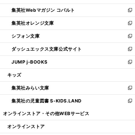
開
ウ
ン
ウ
集英社Webマガジン コバルト
く
で
ド
ィ
新
開
ウ
ン
し
集英社オレンジ文庫
く
で
ド
い
新
開
ウ
ウ
し
シフォン文庫
く
で
ィ
い
新
開
ン
ウ
し
ダッシュエックス文庫公式サイト
く
ド
ィ
い
新
ウ
ン
ウ
し
JUMP j-BOOKS
で
ド
ィ
い
新
開
ウ
ン
ウ
し
キッズ
く
で
ド
ィ
い
開
ウ
ン
ウ
集英社みらい文庫
く
で
ド
ィ
新
開
ウ
ン
し
集英社の児童図書 S-KIDS.LAND
く
で
ド
い
新
開
ウ
ウ
し
オンラインストア・
その他WEBサービス
く
で
ィ
い
開
ン
ウ
オンラインストア
く
ド
ィ
ウ
ン