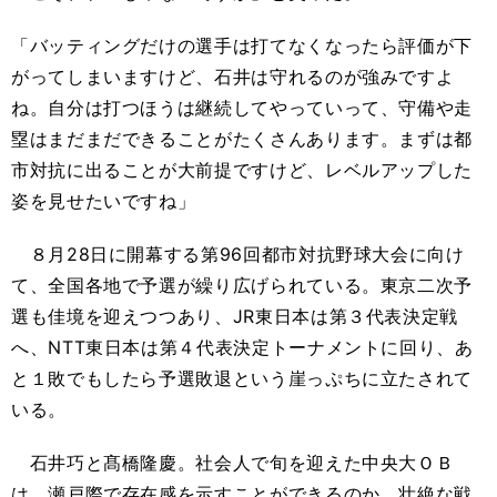
「バッティングだけの選手は打てなくなったら評価が下
がってしまいますけど、石井は守れるのが強みですよ
ね。自分は打つほうは継続してやっていって、守備や走
塁はまだまだできることがたくさんあります。まずは都
市対抗に出ることが大前提ですけど、レベルアップした
姿を見せたいですね」
８月28日に開幕する第96回都市対抗野球大会に向け
て、全国各地で予選が繰り広げられている。東京二次予
選も佳境を迎えつつあり、JR東日本は第３代表決定戦
へ、NTT東日本は第４代表決定トーナメントに回り、あ
と１敗でもしたら予選敗退という崖っぷちに立たされて
いる。
石井巧と髙橋隆慶。社会人で旬を迎えた中央大ＯＢ
は、瀬戸際で存在感を示すことができるのか。壮絶な戦