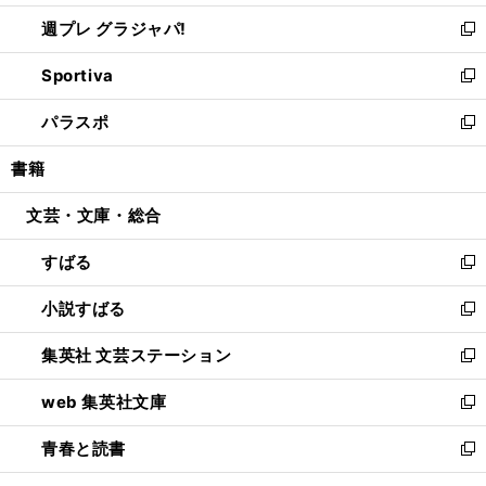
開
ウ
ウ
し
週プレ グラジャパ!
く
で
ィ
い
新
開
ン
ウ
し
Sportiva
く
ド
ィ
い
新
ウ
ン
ウ
し
パラスポ
で
ド
ィ
い
新
開
ウ
ン
ウ
し
書籍
く
で
ド
ィ
い
開
ウ
ン
ウ
文芸・文庫・総合
く
で
ド
ィ
開
ウ
ン
すばる
く
で
ド
新
開
ウ
し
小説すばる
く
で
い
新
開
ウ
し
集英社 文芸ステーション
く
ィ
い
新
ン
ウ
し
web 集英社文庫
ド
ィ
い
新
ウ
ン
ウ
し
青春と読書
で
ド
ィ
い
新
開
ウ
ン
ウ
し