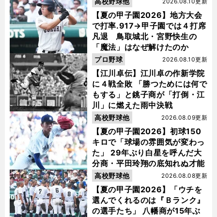
高校野球他
2026.08.10更新
【夏の甲子園2026】地方大会
で打率.917→甲子園では４打席
凡退 鳥取城北・宮野快生の
「魔法」はなぜ解けたのか
プロ野球
2026.08.10更新
【江川卓伝】江川卓の作新学院
に４戦全敗 「勝つためには何で
もする」と銚子商が「打倒・江
川」に燃えた雨中決戦
高校野球他
2026.08.09更新
【夏の甲子園2026】初球150
キロで「球場の雰囲気が変わっ
た」 29年ぶり白星を呼んだ大
分商・平田玲翔の底知れぬ才能
高校野球他
2026.08.08更新
【夏の甲子園2026】「ウチを
選んでくれるのは『Ｂランク』
の選手たち」 八幡商が15年ぶ