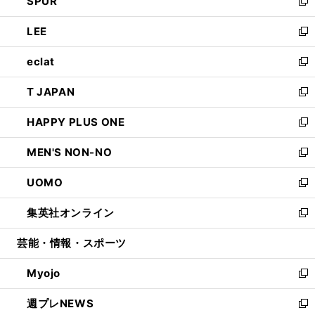
SPUR
で
ド
ィ
い
新
開
ウ
ン
ウ
し
LEE
く
で
ド
ィ
い
新
開
ウ
ン
ウ
し
eclat
く
で
ド
ィ
い
新
開
ウ
ン
ウ
し
T JAPAN
く
で
ド
ィ
い
新
開
ウ
ン
ウ
し
HAPPY PLUS ONE
く
で
ド
ィ
い
新
開
ウ
ン
ウ
し
MEN'S NON-NO
く
で
ド
ィ
い
新
開
ウ
ン
ウ
し
UOMO
く
で
ド
ィ
い
新
開
ウ
ン
ウ
し
集英社オンライン
く
で
ド
ィ
い
新
開
ウ
ン
ウ
し
芸能・情報・スポーツ
く
で
ド
ィ
い
開
ウ
ン
ウ
Myojo
く
で
ド
ィ
新
開
ウ
ン
し
週プレNEWS
く
で
ド
い
新