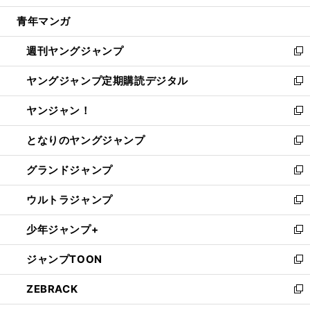
開
ウ
ン
ウ
し
青年マンガ
く
で
ド
ィ
い
開
ウ
ン
ウ
週刊ヤングジャンプ
く
で
ド
ィ
新
開
ウ
ン
し
ヤングジャンプ定期購読デジタル
く
で
ド
い
新
開
ウ
ウ
し
ヤンジャン！
く
で
ィ
い
新
開
ン
ウ
し
となりのヤングジャンプ
く
ド
ィ
い
新
ウ
ン
ウ
し
グランドジャンプ
で
ド
ィ
い
新
開
ウ
ン
ウ
し
ウルトラジャンプ
く
で
ド
ィ
い
新
開
ウ
ン
ウ
し
少年ジャンプ+
く
で
ド
ィ
い
新
開
ウ
ン
ウ
し
ジャンプTOON
く
で
ド
ィ
い
新
開
ウ
ン
ウ
し
ZEBRACK
く
で
ド
ィ
い
新
開
ウ
ン
ウ
し