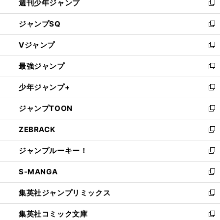
週刊少年ジャンプ
く
新
し
ジャンプSQ
い
新
ウ
し
Vジャンプ
ィ
い
新
ン
ウ
し
最強ジャンプ
ド
ィ
い
新
ウ
ン
ウ
し
少年ジャンプ+
で
ド
ィ
い
新
開
ウ
ン
ウ
し
ジャンプTOON
く
で
ド
ィ
い
新
開
ウ
ン
ウ
し
ZEBRACK
く
で
ド
ィ
い
新
開
ウ
ン
ウ
し
ジャンプルーキー！
く
で
ド
ィ
い
新
開
ウ
ン
ウ
し
S-MANGA
く
で
ド
ィ
い
新
開
ウ
ン
ウ
し
集英社ジャンプリミックス
く
で
ド
ィ
い
新
開
ウ
ン
ウ
し
集英社コミック文庫
く
で
ド
ィ
い
新