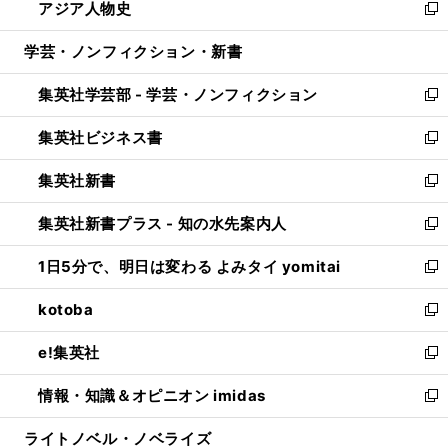
アジア人物史
く
で
ド
ィ
い
新
開
ウ
ン
ウ
し
学芸・ノンフィクション・新書
く
で
ド
ィ
い
開
ウ
ン
ウ
集英社学芸部 - 学芸・ノンフィクション
く
で
ド
ィ
新
開
ウ
ン
し
集英社ビジネス書
く
で
ド
い
新
開
ウ
ウ
し
集英社新書
く
で
ィ
い
新
開
ン
ウ
し
集英社新書プラス - 知の水先案内人
く
ド
ィ
い
新
ウ
ン
ウ
し
1日5分で、明日は変わる よみタイ yomitai
で
ド
ィ
い
新
開
ウ
ン
ウ
し
kotoba
く
で
ド
ィ
い
新
開
ウ
ン
ウ
し
e!集英社
く
で
ド
ィ
い
新
開
ウ
ン
ウ
し
情報・知識＆オピニオン imidas
く
で
ド
ィ
い
新
開
ウ
ン
ウ
し
ライトノベル・ノベライズ
く
で
ド
ィ
い