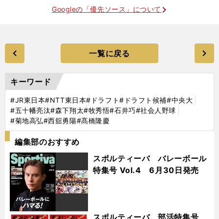
Googleの「優先ソース」について
一覧に戻る
キーワード
#JR東日本
#NTT東日本
#ドラフト
#ドラフト候補
#中央大
#五十幡亮汰
#森下翔太
#牧秀悟
#石井巧
#社会人野球
#菊地高弘
#西舘勇陽
#髙橋隆慶
編集部のおすすめ
スポルティーバ バレーボール
特集号 Vol.4 6月30日発売
スポルティーバ 部活特集号