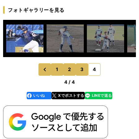
フォトギャラリーを見る
1
2
3
4
のページへ
前
4 / 4
いいね
Xでポストする
LINEで送る
line
faceboo
x
k