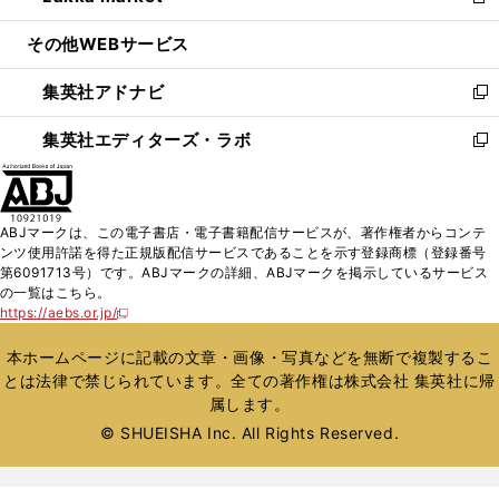
新
開
ウ
ン
ウ
し
その他WEBサービス
く
で
ド
ィ
い
開
ウ
ン
ウ
集英社アドナビ
く
で
ド
ィ
新
開
ウ
ン
し
集英社エディターズ・ラボ
く
で
ド
い
新
開
ウ
ウ
し
く
で
ィ
い
開
ン
ウ
ABJマークは、この電子書店・電子書籍配信サービスが、著作権者からコンテ
く
ド
ィ
ンツ使用許諾を得た正規版配信サービスであることを示す登録商標（登録番号
ウ
ン
第6091713号）です。ABJマークの詳細、ABJマークを掲示しているサービス
で
ド
の一覧はこちら。
開
ウ
https://aebs.or.jp/
新
く
で
し
い
開
本ホームページに記載の文章・画像・写真などを無断で複製するこ
ウ
く
とは法律で禁じられています。全ての著作権は株式会社 集英社に帰
ィ
属します。
ン
ド
© SHUEISHA Inc. All Rights Reserved.
ウ
で
開
く