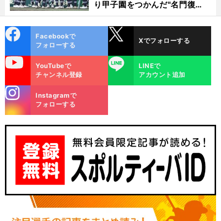
り甲子園をつかんだ"名門復
活"の舞台裏
cebo
X
Facebookで
Xでフォローする
ok
フォローする
uTube
LINE
YouTubeで
LINEで
チャンネル登録
アカウント追加
stagra
Instagramで
m
フォローする
「
試
.
.
.
」
・
合だとなんでうまくいかないんだ
ドラフト上位候補の創価大
立石正広が苦悩と試行錯誤の末につかんだ復活への答え