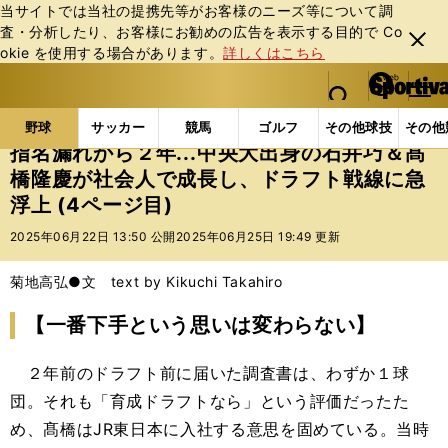
当サイトでは当社の提携先等がお客様のニーズ等について調
査・分析したり、お客様にお勧めの広告を表⽰する⽬的で Co
閉じ
okie を使⽤する場合があります。
詳しくはこちら
る
マイペ
web Sportiva (webスポルティーバ)
検索
メニュ
we
ー
野球の記事一覧
高校野球他
指名漏れから２年...
b
ジ
野球
サッカー
競馬
ゴルフ
その他球技
その他
ス
指名漏れから２年...中央大出身の石井巧＆髙
ポ
橋隆慶が社会人で成長し、ドラフト戦線に急
ル
浮上 (4ページ目)
テ
ィ
2025年06月22日 13:50 公開
2025年06月25日 19:49 更新
ー
バ
菊地高弘●文 text by Kikuchi Takahiro
【一番下手という思いは変わらない】
２年前のドラフト前に届いた調査書は、わずか１球
団。それも「育成ドラフトなら」という評価だったた
め、髙橋はJR東日本に入社する意思を固めている。当時