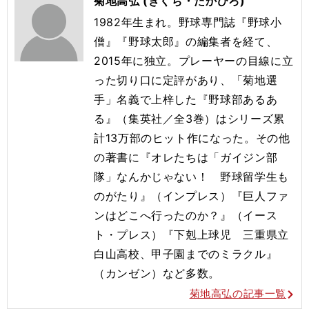
菊地高弘 (きくち・たかひろ)
1982年生まれ。野球専門誌『野球小
僧』『野球太郎』の編集者を経て、
2015年に独立。プレーヤーの目線に立
った切り口に定評があり、「菊地選
手」名義で上梓した『野球部あるあ
る』（集英社／全3巻）はシリーズ累
計13万部のヒット作になった。その他
の著書に『オレたちは「ガイジン部
隊」なんかじゃない！ 野球留学生も
のがたり』（インプレス）『巨人ファ
ンはどこへ行ったのか？』（イース
ト・プレス）『下剋上球児 三重県立
白山高校、甲子園までのミラクル』
（カンゼン）など多数。
菊地高弘の記事一覧