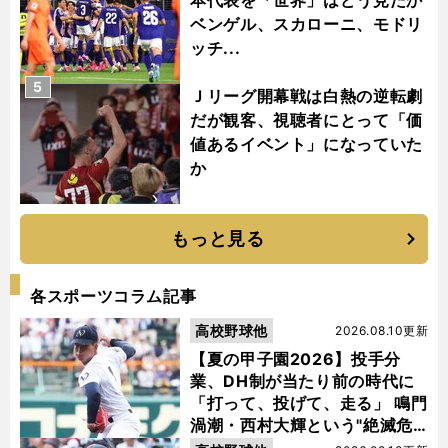
本代表を「世界」はどう見たか
ベンゲル、スカローニ、モドリ
ッチ...
5
Ｊリーグ開幕戦は白熱の逆転劇
だが観客、視聴者にとって「価
値あるイベント」になっていた
か
もっと見る
各スポーツコラム記事
高校野球他
2026.08.10更新
【夏の甲子園2026】投手分
業、DH制が当たり前の時代に
「打って、投げて、走る」 鳴門
渦潮・西村大輝という"絶滅危
惧種"