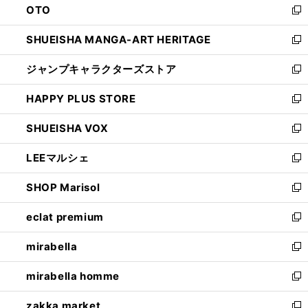
OTO
で
ド
新
開
ウ
し
SHUEISHA MANGA-ART HERITAGE
く
で
い
新
開
ウ
し
ジャンプキャラクターズストア
く
ィ
い
新
ン
ウ
し
HAPPY PLUS STORE
ド
ィ
い
新
ウ
ン
ウ
し
SHUEISHA VOX
で
ド
ィ
い
新
開
ウ
ン
ウ
し
LEEマルシェ
く
で
ド
ィ
い
新
開
ウ
ン
ウ
し
SHOP Marisol
く
で
ド
ィ
い
新
開
ウ
ン
ウ
し
eclat premium
く
で
ド
ィ
い
新
開
ウ
ン
ウ
し
mirabella
く
で
ド
ィ
い
新
開
ウ
ン
ウ
し
mirabella homme
く
で
ド
ィ
い
新
開
ウ
ン
ウ
し
zakka market
く
で
ド
ィ
い