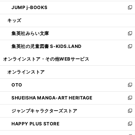
ウ
ン
ウ
し
JUMP j-BOOKS
で
ド
ィ
い
新
開
ウ
ン
ウ
し
キッズ
く
で
ド
ィ
い
開
ウ
ン
ウ
集英社みらい文庫
く
で
ド
ィ
新
開
ウ
ン
し
集英社の児童図書 S-KIDS.LAND
く
で
ド
い
新
開
ウ
ウ
し
オンラインストア・
その他WEBサービス
く
で
ィ
い
開
ン
ウ
オンラインストア
く
ド
ィ
ウ
ン
OTO
で
ド
新
開
ウ
し
SHUEISHA MANGA-ART HERITAGE
く
で
い
新
開
ウ
し
ジャンプキャラクターズストア
く
ィ
い
新
ン
ウ
し
HAPPY PLUS STORE
ド
ィ
い
新
ウ
ン
ウ
し