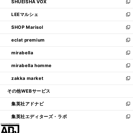
SHUEISHA VOX
で
ド
ィ
い
新
開
ウ
ン
ウ
し
LEEマルシェ
く
で
ド
ィ
い
新
開
ウ
ン
ウ
し
SHOP Marisol
く
で
ド
ィ
い
新
開
ウ
ン
ウ
し
eclat premium
く
で
ド
ィ
い
新
開
ウ
ン
ウ
し
mirabella
く
で
ド
ィ
い
新
開
ウ
ン
ウ
し
mirabella homme
く
で
ド
ィ
い
新
開
ウ
ン
ウ
し
zakka market
く
で
ド
ィ
い
新
開
ウ
ン
ウ
し
その他WEBサービス
く
で
ド
ィ
い
開
ウ
ン
ウ
集英社アドナビ
く
で
ド
ィ
新
開
ウ
ン
し
集英社エディターズ・ラボ
く
で
ド
い
新
開
ウ
ウ
し
く
で
ィ
い