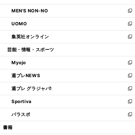
開
ウ
ン
ウ
し
MEN'S NON-NO
く
で
ド
ィ
い
新
開
ウ
ン
ウ
し
UOMO
く
で
ド
ィ
い
新
開
ウ
ン
ウ
し
集英社オンライン
く
で
ド
ィ
い
新
開
ウ
ン
ウ
し
芸能・情報・スポーツ
く
で
ド
ィ
い
開
ウ
ン
ウ
Myojo
く
で
ド
ィ
新
開
ウ
ン
し
週プレNEWS
く
で
ド
い
新
開
ウ
ウ
し
週プレ グラジャパ!
く
で
ィ
い
新
開
ン
ウ
し
Sportiva
く
ド
ィ
い
新
ウ
ン
ウ
し
パラスポ
で
ド
ィ
い
新
開
ウ
ン
ウ
し
書籍
く
で
ド
ィ
い
開
ウ
ン
ウ