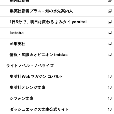
ィ
い
新
開
ン
ウ
し
集英社新書プラス - 知の水先案内人
く
ド
ィ
い
新
ウ
ン
ウ
し
1日5分で、明日は変わる よみタイ yomitai
で
ド
ィ
い
新
開
ウ
ン
ウ
し
kotoba
く
で
ド
ィ
い
新
開
ウ
ン
ウ
し
e!集英社
く
で
ド
ィ
い
新
開
ウ
ン
ウ
し
情報・知識＆オピニオン imidas
く
で
ド
ィ
い
新
開
ウ
ン
ウ
し
ライトノベル・ノベライズ
く
で
ド
ィ
い
開
ウ
ン
ウ
集英社Webマガジン コバルト
く
で
ド
ィ
新
開
ウ
ン
し
集英社オレンジ文庫
く
で
ド
い
新
開
ウ
ウ
し
シフォン文庫
く
で
ィ
い
新
開
ン
ウ
し
ダッシュエックス文庫公式サイト
く
ド
ィ
い
新