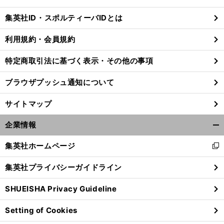
閉
じ
集英社ID・スポルティーバIDとは
る
利用規約・会員規約
特定商取引法に基づく表示・その他の事項
ブラウザプッシュ通知について
サイトマップ
企業情報
開
く/
集英社ホームページ
新
閉
し
じ
集英社プライバシーガイドライン
い
る
ウ
SHUEISHA Privacy Guideline
ィ
ン
Setting of Cookies
ド
ウ