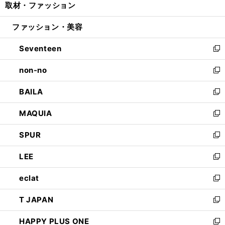
取材・ファッション
く
で
ド
ィ
い
開
ウ
ン
ウ
ファッション・美容
く
で
ド
ィ
開
ウ
ン
Seventeen
く
で
ド
新
開
ウ
し
non-no
く
で
い
新
開
ウ
し
BAILA
く
ィ
い
新
ン
ウ
し
MAQUIA
ド
ィ
い
新
ウ
ン
ウ
し
SPUR
で
ド
ィ
い
新
開
ウ
ン
ウ
し
LEE
く
で
ド
ィ
い
新
開
ウ
ン
ウ
し
eclat
く
で
ド
ィ
い
新
開
ウ
ン
ウ
し
T JAPAN
く
で
ド
ィ
い
新
開
ウ
ン
ウ
し
HAPPY PLUS ONE
く
で
ド
ィ
い
新