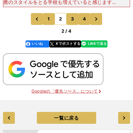
應のスタイルをとる学校も増えていると感じます。
自主性はすごく大事で、とくに指導者の選手への
接し方が難しくなっている時代だからこそ、選手自
次
1
2
3
4
のページへ
のページへ
身がきちんと
前
2 / 4
いいね
Xでポストする
LINEで送る
line
faceboo
x
k
Googleの「優先ソース」について
一覧に戻る