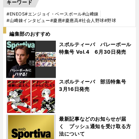
キーワード
#ENEOS
#エンジョイ・ベースボール
#山﨑錬
#山﨑錬インタビュー
#慶應
#慶應高
#社会人野球
#野球
編集部のおすすめ
スポルティーバ バレーボール
特集号 Vol.4 6月30日発売
スポルティーバ 部活特集号
3月16日発売
最新記事などのお知らせが届
く プッシュ通知を受け取る方
法について