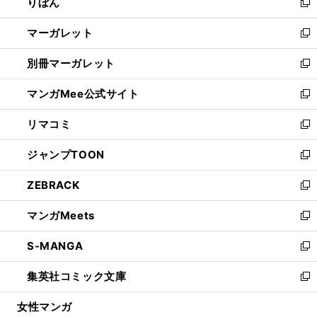
りぼん
く
で
ド
ィ
新
開
ウ
ン
し
マーガレット
く
で
ド
い
新
開
ウ
ウ
し
別冊マーガレット
く
で
ィ
い
新
開
ン
ウ
し
マンガMee公式サイト
く
ド
ィ
い
新
ウ
ン
ウ
し
リマコミ
で
ド
ィ
い
新
開
ウ
ン
ウ
し
ジャンプTOON
く
で
ド
ィ
い
新
開
ウ
ン
ウ
し
ZEBRACK
く
で
ド
ィ
い
新
開
ウ
ン
ウ
し
マンガMeets
く
で
ド
ィ
い
新
開
ウ
ン
ウ
し
S-MANGA
く
で
ド
ィ
い
新
開
ウ
ン
ウ
し
集英社コミック文庫
く
で
ド
ィ
い
新
開
ウ
ン
ウ
し
女性マンガ
く
で
ド
ィ
い