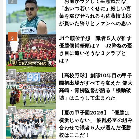
「お前がラクして生意気だな」
2
「あいつ若いくせに」厳しい言
葉を浴びせられるも佐藤慎太郎
が貫いた誇りとファンへの思い
J1全順位予想 識者５人が推す
3
優勝候補筆頭は？ J2降格の憂
き目に遭いそうな３クラブと
は？
4
【高校野球】創部10年目の甲子
園初出場がすべてを変えた 健大
高崎・青栁監督が語る「機動破
壊」はこうして生まれた
5
【夏の甲子園2026】「優勝は
横浜じゃない」 波乱必至の組み
合わせで識者５人が選んだ優勝
校はここだ！