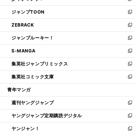
新
開
ウ
ン
ウ
し
ジャンプTOON
く
で
ド
ィ
い
新
開
ウ
ン
ウ
し
ZEBRACK
く
で
ド
ィ
い
新
開
ウ
ン
ウ
し
ジャンプルーキー！
く
で
ド
ィ
い
新
開
ウ
ン
ウ
し
S-MANGA
く
で
ド
ィ
い
新
開
ウ
ン
ウ
し
集英社ジャンプリミックス
く
で
ド
ィ
い
新
開
ウ
ン
ウ
し
集英社コミック文庫
く
で
ド
ィ
い
新
開
ウ
ン
ウ
し
青年マンガ
く
で
ド
ィ
い
開
ウ
ン
ウ
週刊ヤングジャンプ
く
で
ド
ィ
新
開
ウ
ン
し
ヤングジャンプ定期購読デジタル
く
で
ド
い
新
開
ウ
ウ
し
ヤンジャン！
く
で
ィ
い
新
開