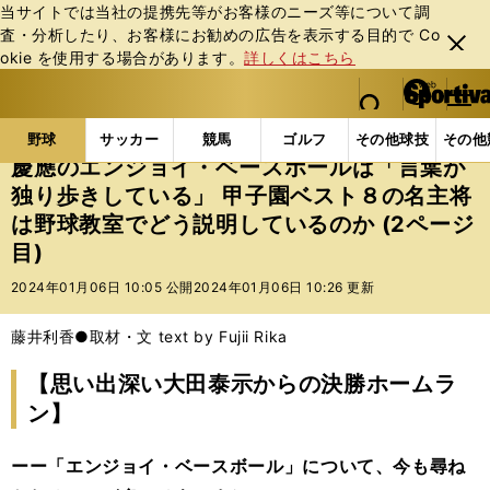
当サイトでは当社の提携先等がお客様のニーズ等について調
査・分析したり、お客様にお勧めの広告を表⽰する⽬的で Co
閉じ
okie を使⽤する場合があります。
詳しくはこちら
る
マイペ
web Sportiva (webスポルティーバ)
検索
メニュ
we
ー
野球の記事一覧
高校野球他
慶應のエンジョイ・ベー
b
ジ
野球
サッカー
競馬
ゴルフ
その他球技
その他
ス
慶應のエンジョイ・ベースボールは「言葉が
ポ
独り歩きしている」 甲子園ベスト８の名主将
ル
は野球教室でどう説明しているのか (2ページ
テ
ィ
目)
ー
2024年01月06日 10:05 公開
2024年01月06日 10:26 更新
バ
藤井利香●取材・文 text by Fujii Rika
【思い出深い大田泰示からの決勝ホームラ
ン】
ーー「エンジョイ・ベースボール」について、今も尋ね