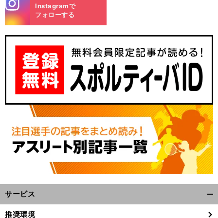
stagra
Instagramで
m
フォローする
サービス
開
く/
推奨環境