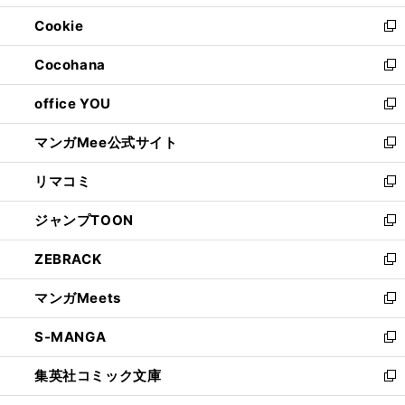
開
ウ
ン
ウ
Cookie
く
で
ド
ィ
新
開
ウ
ン
し
Cocohana
く
で
ド
い
新
開
ウ
ウ
し
office YOU
く
で
ィ
い
新
開
ン
ウ
し
マンガMee公式サイト
く
ド
ィ
い
新
ウ
ン
ウ
し
リマコミ
で
ド
ィ
い
新
開
ウ
ン
ウ
し
ジャンプTOON
く
で
ド
ィ
い
新
開
ウ
ン
ウ
し
ZEBRACK
く
で
ド
ィ
い
新
開
ウ
ン
ウ
し
マンガMeets
く
で
ド
ィ
い
新
開
ウ
ン
ウ
し
S-MANGA
く
で
ド
ィ
い
新
開
ウ
ン
ウ
し
集英社コミック文庫
く
で
ド
ィ
い
新
開
ウ
ン
ウ
し