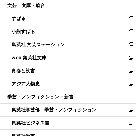
文芸・文庫・総合
く
で
ド
ィ
開
ウ
ン
すばる
く
で
ド
新
開
ウ
し
小説すばる
く
で
い
新
開
ウ
し
集英社 文芸ステーション
く
ィ
い
新
ン
ウ
し
web 集英社文庫
ド
ィ
い
新
ウ
ン
ウ
し
青春と読書
で
ド
ィ
い
新
開
ウ
ン
ウ
し
アジア人物史
く
で
ド
ィ
い
新
開
ウ
ン
ウ
し
学芸・ノンフィクション・新書
く
で
ド
ィ
い
開
ウ
ン
ウ
集英社学芸部 - 学芸・ノンフィクション
く
で
ド
ィ
新
開
ウ
ン
し
集英社ビジネス書
く
で
ド
い
新
開
ウ
ウ
し
集英社新書
く
で