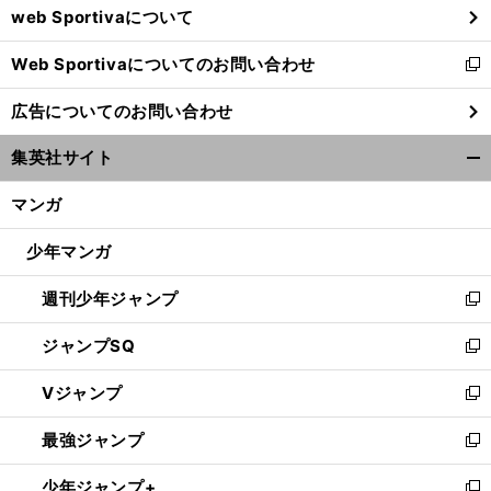
web Sportivaについて
で
開
Web Sportivaについてのお問い合わせ
く
新
し
広告についてのお問い合わせ
い
ウ
集英社サイト
ィ
開
ン
く/
マンガ
ド
閉
ウ
じ
少年マンガ
で
る
開
週刊少年ジャンプ
く
新
し
ジャンプSQ
い
新
ウ
し
Vジャンプ
ィ
い
新
ン
ウ
し
最強ジャンプ
ド
ィ
い
新
ウ
ン
ウ
し
少年ジャンプ+
で
ド
ィ
い