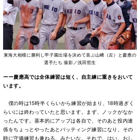
東海大相模に勝利し甲子園出場を決めて喜ぶ山﨑（左）と慶應の
選手たち 撮影／浅田哲生
ーー慶應高では全体練習は短く、自主練に重きをおいて
います。
僕の時は15時半くらいから練習が始まり、18時過ぎく
らいには終わっていたと思います。まず、ノックがなか
ったんです。基本的にアップは各自で、そのあと投内連
係をちょっとやったあとバッティング練習になり、その
時に守備練習も兼ねる、みたいな。それで、はい、おし