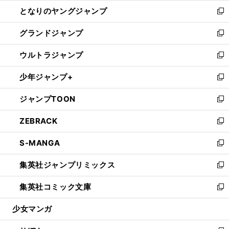
ン
ウ
し
となりのヤングジャンプ
く
ド
ィ
い
新
ウ
ン
ウ
し
グランドジャンプ
で
ド
ィ
い
新
開
ウ
ン
ウ
し
ウルトラジャンプ
く
で
ド
ィ
い
新
開
ウ
ン
ウ
し
少年ジャンプ+
く
で
ド
ィ
い
新
開
ウ
ン
ウ
し
ジャンプTOON
く
で
ド
ィ
い
新
開
ウ
ン
ウ
し
ZEBRACK
く
で
ド
ィ
い
新
開
ウ
ン
ウ
し
S-MANGA
く
で
ド
ィ
い
新
開
ウ
ン
ウ
し
集英社ジャンプリミックス
く
で
ド
ィ
い
新
開
ウ
ン
ウ
し
集英社コミック文庫
く
で
ド
ィ
い
新
開
ウ
ン
ウ
し
少女マンガ
く
で
ド
ィ
い
開
ウ
ン
ウ