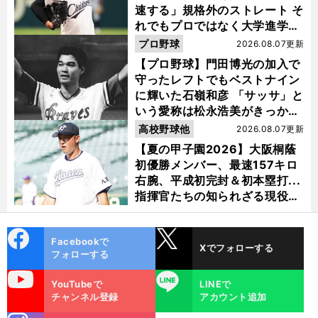
速する」規格外のストレート そ
れでもプロではなく大学進学を
選ぶ理由
プロ野球
2026.08.07更新
【プロ野球】門田博光の加入で
守ったレフトでもベストナイン
に輝いた石嶺和彦 「サッサ」と
いう愛称は松永浩美がきっか
け？
高校野球他
2026.08.07更新
【夏の甲子園2026】大阪桐蔭
初優勝メンバー、最速157キロ
右腕、平成初完封＆初本塁打...
指揮官たちの知られざる現役時
代
cebo
X
Facebookで
前
Xでフォローする
ok
へ
フォローする
uTube
LINE
YouTubeで
LINEで
チャンネル登録
アカウント追加