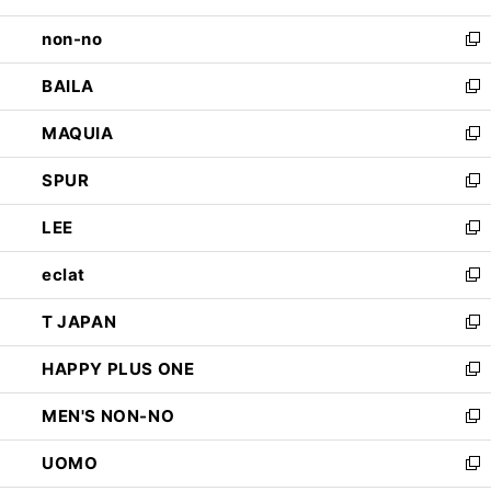
開
ウ
し
non-no
く
で
い
新
開
ウ
し
BAILA
く
ィ
い
新
ン
ウ
し
MAQUIA
ド
ィ
い
新
ウ
ン
ウ
し
SPUR
で
ド
ィ
い
新
開
ウ
ン
ウ
し
LEE
く
で
ド
ィ
い
新
開
ウ
ン
ウ
し
eclat
く
で
ド
ィ
い
新
開
ウ
ン
ウ
し
T JAPAN
く
で
ド
ィ
い
新
開
ウ
ン
ウ
し
HAPPY PLUS ONE
く
で
ド
ィ
い
新
開
ウ
ン
ウ
し
MEN'S NON-NO
く
で
ド
ィ
い
新
開
ウ
ン
ウ
し
UOMO
く
で
ド
ィ
い
新
開
ウ
ン
ウ
し