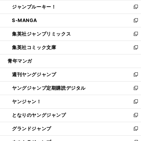
ウ
ン
ウ
し
ジャンプルーキー！
く
で
ド
ィ
い
新
開
ウ
ン
ウ
し
S-MANGA
く
で
ド
ィ
い
新
開
ウ
ン
ウ
し
集英社ジャンプリミックス
く
で
ド
ィ
い
新
開
ウ
ン
ウ
し
集英社コミック文庫
く
で
ド
ィ
い
新
開
ウ
ン
ウ
し
青年マンガ
く
で
ド
ィ
い
開
ウ
ン
ウ
週刊ヤングジャンプ
く
で
ド
ィ
新
開
ウ
ン
し
ヤングジャンプ定期購読デジタル
く
で
ド
い
新
開
ウ
ウ
し
ヤンジャン！
く
で
ィ
い
新
開
ン
ウ
し
となりのヤングジャンプ
く
ド
ィ
い
新
ウ
ン
ウ
し
グランドジャンプ
で
ド
ィ
い
新
開
ウ
ン
ウ
し