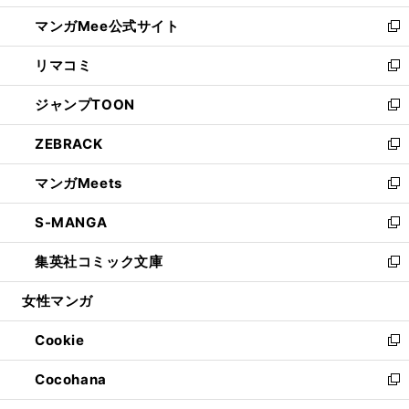
開
ン
ウ
し
マンガMee公式サイト
く
ド
ィ
い
新
ウ
ン
ウ
し
リマコミ
で
ド
ィ
い
新
開
ウ
ン
ウ
し
ジャンプTOON
く
で
ド
ィ
い
新
開
ウ
ン
ウ
し
ZEBRACK
く
で
ド
ィ
い
新
開
ウ
ン
ウ
し
マンガMeets
く
で
ド
ィ
い
新
開
ウ
ン
ウ
し
S-MANGA
く
で
ド
ィ
い
新
開
ウ
ン
ウ
し
集英社コミック文庫
く
で
ド
ィ
い
新
開
ウ
ン
ウ
し
女性マンガ
く
で
ド
ィ
い
開
ウ
ン
ウ
Cookie
く
で
ド
ィ
新
開
ウ
ン
し
Cocohana
く
で
ド
い
新
開
ウ
ウ
し