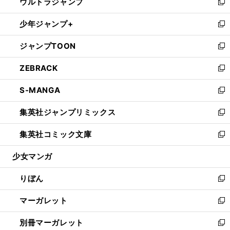
ウルトラジャンプ
く
で
ド
ィ
い
新
開
ウ
ン
ウ
し
少年ジャンプ+
く
で
ド
ィ
い
新
開
ウ
ン
ウ
し
ジャンプTOON
く
で
ド
ィ
い
新
開
ウ
ン
ウ
し
ZEBRACK
く
で
ド
ィ
い
新
開
ウ
ン
ウ
し
S-MANGA
く
で
ド
ィ
い
新
開
ウ
ン
ウ
し
集英社ジャンプリミックス
く
で
ド
ィ
い
新
開
ウ
ン
ウ
し
集英社コミック文庫
く
で
ド
ィ
い
新
開
ウ
ン
ウ
し
少女マンガ
く
で
ド
ィ
い
開
ウ
ン
ウ
りぼん
く
で
ド
ィ
新
開
ウ
ン
し
マーガレット
く
で
ド
い
新
開
ウ
ウ
し
別冊マーガレット
く
で
ィ
い
新