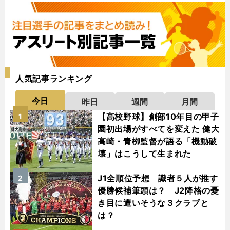
人気記事ランキング
今日
昨日
週間
月間
【高校野球】創部10年目の甲子
1
園初出場がすべてを変えた 健大
高崎・青栁監督が語る「機動破
壊」はこうして生まれた
J1全順位予想 識者５人が推す
2
優勝候補筆頭は？ J2降格の憂
き目に遭いそうな３クラブと
は？