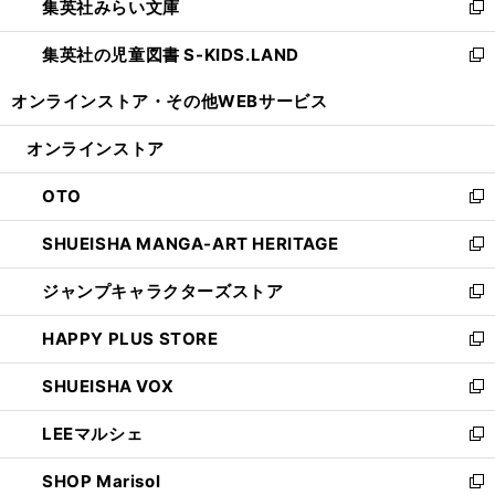
集英社みらい文庫
く
で
ド
ィ
新
開
ウ
ン
し
集英社の児童図書 S-KIDS.LAND
く
で
ド
い
新
開
ウ
ウ
し
オンラインストア・
その他WEBサービス
く
で
ィ
い
開
ン
ウ
オンラインストア
く
ド
ィ
ウ
ン
OTO
で
ド
新
開
ウ
し
SHUEISHA MANGA-ART HERITAGE
く
で
い
新
開
ウ
し
ジャンプキャラクターズストア
く
ィ
い
新
ン
ウ
し
HAPPY PLUS STORE
ド
ィ
い
新
ウ
ン
ウ
し
SHUEISHA VOX
で
ド
ィ
い
新
開
ウ
ン
ウ
し
LEEマルシェ
く
で
ド
ィ
い
新
開
ウ
ン
ウ
し
SHOP Marisol
く
で
ド
ィ
い
新