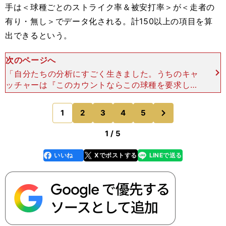
手は＜球種ごとのストライク率＆被安打率＞が＜走者の
有り・無し＞でデータ化される。計150以上の項目を算
出できるという。
次のページへ
「自分たちの分析にすごく生きました。うちのキャ
ッチャーは『このカウントならこの球種を要求して
いる』とクセがわかり、ピッチャーについては『意
外とこの球種のストライク率が高いから、このカウ
次
1
2
3
4
5
のページへ
ントで使おう』と
1 / 5
いいね
Xでポストする
LINEで送る
line
faceboo
x
k