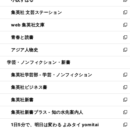
い
新
開
ウ
し
集英社 文芸ステーション
く
ィ
い
新
ン
ウ
し
web 集英社文庫
ド
ィ
い
新
ウ
ン
ウ
し
青春と読書
で
ド
ィ
い
新
開
ウ
ン
ウ
し
アジア人物史
く
で
ド
ィ
い
新
開
ウ
ン
ウ
し
学芸・ノンフィクション・新書
く
で
ド
ィ
い
開
ウ
ン
ウ
集英社学芸部 - 学芸・ノンフィクション
く
で
ド
ィ
新
開
ウ
ン
し
集英社ビジネス書
く
で
ド
い
新
開
ウ
ウ
し
集英社新書
く
で
ィ
い
新
開
ン
ウ
し
集英社新書プラス - 知の水先案内人
く
ド
ィ
い
新
ウ
ン
ウ
し
1日5分で、明日は変わる よみタイ yomitai
で
ド
ィ
い
新