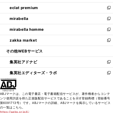
開
ウ
ン
ウ
し
eclat premium
く
で
ド
ィ
い
新
開
ウ
ン
ウ
し
mirabella
く
で
ド
ィ
い
新
開
ウ
ン
ウ
し
mirabella homme
く
で
ド
ィ
い
新
開
ウ
ン
ウ
し
zakka market
く
で
ド
ィ
い
新
開
ウ
ン
ウ
し
その他WEBサービス
く
で
ド
ィ
い
開
ウ
ン
ウ
集英社アドナビ
く
で
ド
ィ
新
開
ウ
ン
し
集英社エディターズ・ラボ
く
で
ド
い
新
開
ウ
ウ
し
く
で
ィ
い
開
ン
ウ
ABJマークは、この電子書店・電子書籍配信サービスが、著作権者からコンテ
く
ド
ィ
ンツ使用許諾を得た正規版配信サービスであることを示す登録商標（登録番号
ウ
ン
第6091713号）です。ABJマークの詳細、ABJマークを掲示しているサービス
で
ド
の一覧はこちら。
開
ウ
https://aebs.or.jp/
新