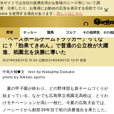
当サイトでは当社の提携先等がお客様のニーズ等について調
査・分析したり、お客様にお勧めの広告を表⽰する⽬的で Co
閉じ
okie を使⽤する場合があります。
詳しくはこちら
る
マイペ
web Sportiva (webスポルティーバ)
検索
メニュ
we
ー
野球の記事一覧
高校野球他
「ベースボールゲーム
b
ジ
野球
サッカー
競馬
ゴルフ
その他球技
その他
ス
「ベースボールゲームトラッカー」ってな
ポ
に？「効果てきめん」で普通の公立校が大躍
ル
進、祇園北を決勝に導いた
テ
ィ
2021年09月07日 10:50 公開
2021年09月07日 10:51 更新
ー
バ
中島大輔●文 text by Nakajima Daisuke
photo by Nikkan sports
夏の甲子園が終わり、どの野球部も新チームづくりが
始まっている。なかでも広島県立祇園北高校は、とりわ
けモチベーションが高い一校だ。今夏の広島大会では、
ノーシードから創部39年目で初の決勝進出を果たした。