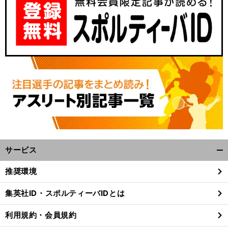
。
サービス
前
物
蔭の「
ース
て「
試合
開
へ
く/
推奨環境
閉
じ
集英社ID・スポルティーバIDとは
る
利用規約・会員規約