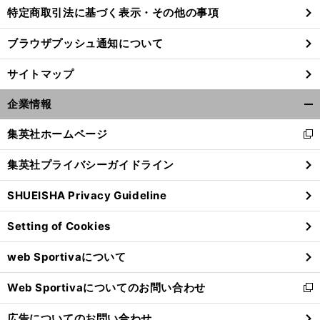
特定商取引法に基づく表示・その他の事項
ブラウザプッシュ通知について
サイトマップ
企業情報
開
く/
集英社ホームページ
新
閉
し
じ
集英社プライバシーガイドライン
い
る
ウ
SHUEISHA Privacy Guideline
ィ
ン
Setting of Cookies
ド
ウ
web Sportivaについて
で
開
Web Sportivaについてのお問い合わせ
く
新
し
広告についてのお問い合わせ