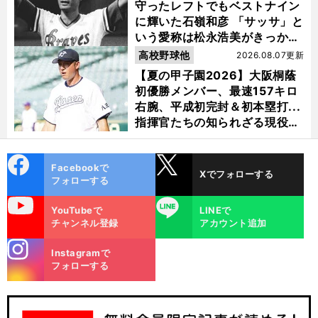
守ったレフトでもベストナイン
に輝いた石嶺和彦 「サッサ」と
いう愛称は松永浩美がきっか
け？
高校野球他
2026.08.07更新
【夏の甲子園2026】大阪桐蔭
初優勝メンバー、最速157キロ
右腕、平成初完封＆初本塁打...
指揮官たちの知られざる現役時
代
cebo
X
Facebookで
Xでフォローする
ok
フォローする
uTube
LINE
YouTubeで
LINEで
チャンネル登録
アカウント追加
stagra
Instagramで
m
フォローする