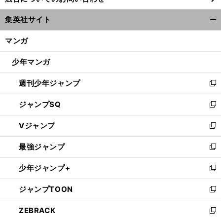
い
ウ
集英社サイト
ィ
開
ン
く/
マンガ
ド
閉
ウ
じ
少年マンガ
で
る
開
週刊少年ジャンプ
く
新
し
ジャンプSQ
い
新
ウ
し
Vジャンプ
ィ
い
新
ン
ウ
し
最強ジャンプ
ド
ィ
い
新
ウ
ン
ウ
し
少年ジャンプ+
で
ド
ィ
い
新
開
ウ
ン
ウ
し
ジャンプTOON
く
で
ド
ィ
い
新
開
ウ
ン
ウ
し
ZEBRACK
く
で
ド
ィ
い
新
開