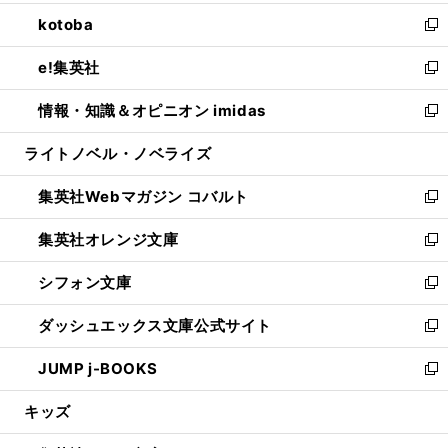
開
ウ
ン
ウ
し
kotoba
く
で
ド
ィ
い
新
開
ウ
ン
ウ
し
e!集英社
く
で
ド
ィ
い
新
開
ウ
ン
ウ
し
情報・知識＆オピニオン imidas
く
で
ド
ィ
い
新
開
ウ
ン
ウ
し
ライトノベル・ノベライズ
く
で
ド
ィ
い
開
ウ
ン
ウ
集英社Webマガジン コバルト
く
で
ド
ィ
新
開
ウ
ン
し
集英社オレンジ文庫
く
で
ド
い
新
開
ウ
ウ
し
シフォン文庫
く
で
ィ
い
新
開
ン
ウ
し
ダッシュエックス文庫公式サイト
く
ド
ィ
い
新
ウ
ン
ウ
し
JUMP j-BOOKS
で
ド
ィ
い
新
開
ウ
ン
ウ
し
キッズ
く
で
ド
ィ
い
開
ウ
ン
ウ