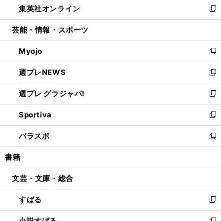
集英社オンライン
く
で
ド
ィ
い
新
開
ウ
ン
ウ
し
芸能・情報・スポーツ
く
で
ド
ィ
い
開
ウ
ン
ウ
Myojo
く
で
ド
ィ
新
開
ウ
ン
し
週プレNEWS
く
で
ド
い
新
開
ウ
ウ
し
週プレ グラジャパ!
く
で
ィ
い
新
開
ン
ウ
し
Sportiva
く
ド
ィ
い
新
ウ
ン
ウ
し
パラスポ
で
ド
ィ
い
新
開
ウ
ン
ウ
し
書籍
く
で
ド
ィ
い
開
ウ
ン
ウ
文芸・文庫・総合
く
で
ド
ィ
開
ウ
ン
すばる
く
で
ド
新
開
ウ
し
小説すばる
く
で