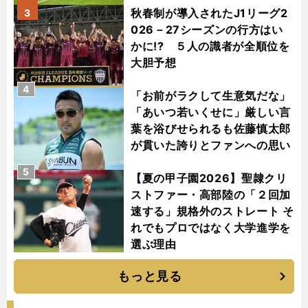
秋春制が導入されたJ1リーグ2
3
026－27シーズンの行方はい
かに!? ５人の識者が全順位を
大胆予想
4
「お前がラクして生意気だな」
「あいつ若いくせに」厳しい言
葉を浴びせられるも佐藤慎太郎
が貫いた誇りとファンへの思い
5
【夏の甲子園2026】聖隷クリ
ストファー・高部陸の「２回加
速する」規格外のストレート そ
れでもプロではなく大学進学を
選ぶ理由
もっと見る