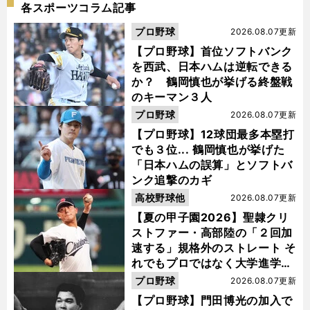
各スポーツコラム記事
プロ野球
2026.08.07更新
【プロ野球】首位ソフトバンク
を西武、日本ハムは逆転できる
か？ 鶴岡慎也が挙げる終盤戦
のキーマン３人
プロ野球
2026.08.07更新
【プロ野球】12球団最多本塁打
でも３位... 鶴岡慎也が挙げた
「日本ハムの誤算」とソフトバ
ンク追撃のカギ
高校野球他
2026.08.07更新
【夏の甲子園2026】聖隷クリ
ストファー・高部陸の「２回加
速する」規格外のストレート そ
れでもプロではなく大学進学を
選ぶ理由
プロ野球
2026.08.07更新
【プロ野球】門田博光の加入で