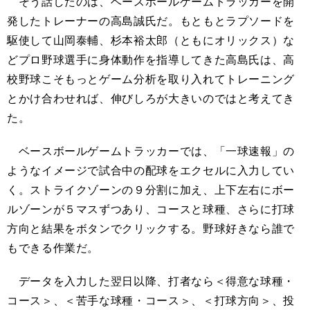
そう話したのは、ベースボールゲームトラッカーを開
発したトレーナーの高島誠氏だ。もともとラプソードを
駆使して山岡泰輔、杉本裕太郎（ともにオリックス）な
どプロ野球選手に身体動作を指導してきた高島氏は、高
校野球こそもっとゲーム分析を取り入れてトレーニング
とかけ合わせれば、伸びしろが大きいのではと考えてき
た。
ベースボールゲームトラッカーでは、「一球速報」の
ようなイメージで試合中の配球をエクセルに入力してい
く。ストライクゾーンの９分割に加え、上下左右にボー
ルゾーンが５マスずつあり、コースと球種、さらに打球
方向と結果をボタンでクリックする。野球好きなら誰で
もできる作業だ。
データを入力した翌日以降、打者なら＜得意な球種・
コース＞、＜苦手な球種・コース＞、＜打球方向＞、投