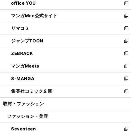
office YOU
く
で
ィ
い
新
開
ン
ウ
し
マンガMee公式サイト
く
ド
ィ
い
新
ウ
ン
ウ
し
リマコミ
で
ド
ィ
い
新
開
ウ
ン
ウ
し
ジャンプTOON
く
で
ド
ィ
い
新
開
ウ
ン
ウ
し
ZEBRACK
く
で
ド
ィ
い
新
開
ウ
ン
ウ
し
マンガMeets
く
で
ド
ィ
い
新
開
ウ
ン
ウ
し
S-MANGA
く
で
ド
ィ
い
新
開
ウ
ン
ウ
し
集英社コミック文庫
く
で
ド
ィ
い
新
開
ウ
ン
ウ
し
取材・ファッション
く
で
ド
ィ
い
開
ウ
ン
ウ
ファッション・美容
く
で
ド
ィ
開
ウ
ン
Seventeen
く
で
ド
新