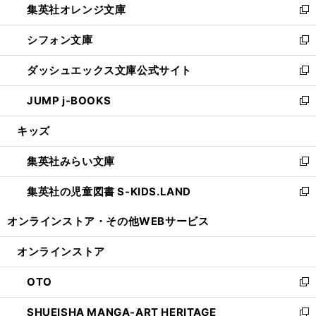
集英社オレンジ文庫
く
で
ド
い
新
開
ウ
ウ
し
シフォン文庫
く
で
ィ
い
新
開
ン
ウ
し
ダッシュエックス文庫公式サイト
く
ド
ィ
い
新
ウ
ン
ウ
し
JUMP j-BOOKS
で
ド
ィ
い
新
開
ウ
ン
ウ
し
キッズ
く
で
ド
ィ
い
開
ウ
ン
ウ
集英社みらい文庫
く
で
ド
ィ
新
開
ウ
ン
し
集英社の児童図書 S-KIDS.LAND
く
で
ド
い
新
開
ウ
ウ
し
オンラインストア・
その他WEBサービス
く
で
ィ
い
開
ン
ウ
オンラインストア
く
ド
ィ
ウ
ン
OTO
で
ド
新
開
ウ
し
SHUEISHA MANGA-ART HERITAGE
く
で
い
新