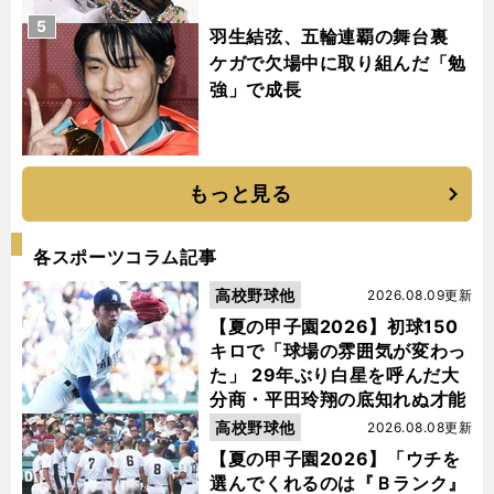
5
羽生結弦、五輪連覇の舞台裏
ケガで欠場中に取り組んだ「勉
強」で成長
もっと見る
各スポーツコラム記事
高校野球他
2026.08.09更新
【夏の甲子園2026】初球150
キロで「球場の雰囲気が変わっ
た」 29年ぶり白星を呼んだ大
分商・平田玲翔の底知れぬ才能
高校野球他
2026.08.08更新
【夏の甲子園2026】「ウチを
選んでくれるのは『Ｂランク』