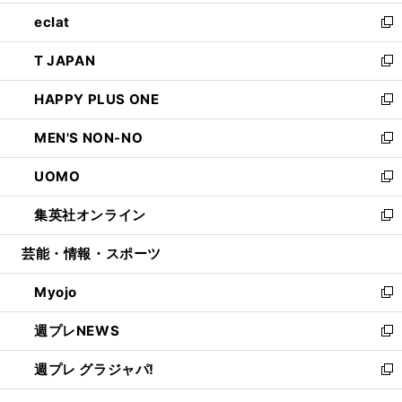
開
ウ
ン
ウ
し
eclat
く
で
ド
ィ
い
新
開
ウ
ン
ウ
し
T JAPAN
く
で
ド
ィ
い
新
開
ウ
ン
ウ
し
HAPPY PLUS ONE
く
で
ド
ィ
い
新
開
ウ
ン
ウ
し
MEN'S NON-NO
く
で
ド
ィ
い
新
開
ウ
ン
ウ
し
UOMO
く
で
ド
ィ
い
新
開
ウ
ン
ウ
し
集英社オンライン
く
で
ド
ィ
い
新
開
ウ
ン
ウ
し
芸能・情報・スポーツ
く
で
ド
ィ
い
開
ウ
ン
ウ
Myojo
く
で
ド
ィ
新
開
ウ
ン
し
週プレNEWS
く
で
ド
い
新
開
ウ
ウ
し
週プレ グラジャパ!
く
で
ィ
い
新
開
ン
ウ
し