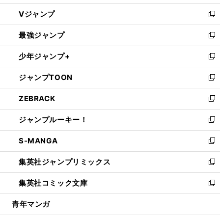
ウ
し
Vジャンプ
ィ
い
新
ン
ウ
し
最強ジャンプ
ド
ィ
い
新
ウ
ン
ウ
し
少年ジャンプ+
で
ド
ィ
い
新
開
ウ
ン
ウ
し
ジャンプTOON
く
で
ド
ィ
い
新
開
ウ
ン
ウ
し
ZEBRACK
く
で
ド
ィ
い
新
開
ウ
ン
ウ
し
ジャンプルーキー！
く
で
ド
ィ
い
新
開
ウ
ン
ウ
し
S-MANGA
く
で
ド
ィ
い
新
開
ウ
ン
ウ
し
集英社ジャンプリミックス
く
で
ド
ィ
い
新
開
ウ
ン
ウ
し
集英社コミック文庫
く
で
ド
ィ
い
新
開
ウ
ン
ウ
し
青年マンガ
く
で
ド
ィ
い
開
ウ
ン
ウ