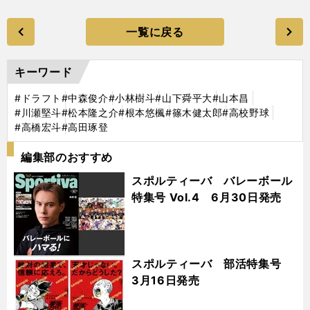
一覧に戻る
キーワード
#ドラフト
#中森俊介
#小林樹斗
#山下舜平大
#山本昌
#川瀬堅斗
#松本隆之介
#根本悠楓
#篠木健太郎
#高校野球
#高橋宏斗
#高田琢登
編集部のおすすめ
スポルティーバ バレーボール
特集号 Vol.4 6月30日発売
スポルティーバ 部活特集号
3月16日発売