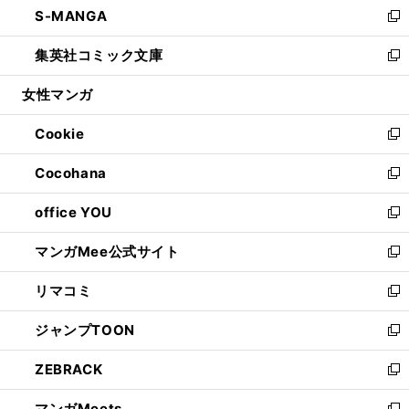
S-MANGA
く
で
ド
ィ
い
新
開
ウ
ン
ウ
し
集英社コミック文庫
く
で
ド
ィ
い
新
開
ウ
ン
ウ
し
女性マンガ
く
で
ド
ィ
い
開
ウ
ン
ウ
Cookie
く
で
ド
ィ
新
開
ウ
ン
し
Cocohana
く
で
ド
い
新
開
ウ
ウ
し
office YOU
く
で
ィ
い
新
開
ン
ウ
し
マンガMee公式サイト
く
ド
ィ
い
新
ウ
ン
ウ
し
リマコミ
で
ド
ィ
い
新
開
ウ
ン
ウ
し
ジャンプTOON
く
で
ド
ィ
い
新
開
ウ
ン
ウ
し
ZEBRACK
く
で
ド
ィ
い
新
開
ウ
ン
ウ
し
マンガMeets
く
で