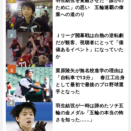
羽生結弦を覚醒させた「誰かの
1
ために」の思い 五輪連覇の偉
業への道のり
Ｊリーグ開幕戦は白熱の逆転劇
2
だが観客、視聴者にとって「価
値あるイベント」になっていた
か
栗原陵矢が無名校進学の理由は
3
「自転車で13分」 春江工出身
として最初で最後のプロ野球選
手となった
4
羽生結弦が一時は諦めたソチ五
輪の金メダル「五輪の本当の怖
さを知った......」