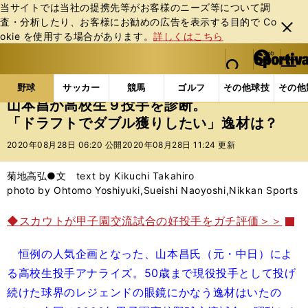
当サイトでは当社の提携先等がお客様のニーズ等について調
査・分析したり、お客様にお勧めの広告を表⽰する⽬的で Co
閉じ
okie を使⽤する場合があります。
詳しくはこちら
る
マイペ
web Sportiva (webスポルティーバ)
検索
メニュ
we
ー
野球の記事一覧
高校野球他
山本昌が高校生９投手
b
ジ
野球
サッカー
競馬
ゴルフ
その他球技
その他
ス
山本昌が高校生９投手を診断。
ポ
「ドラフトでダブル獲りしたい」逸材は？
ル
テ
2020年08月28日 06:20 公開
2020年08月28日 11:24 更新
ィ
ー
菊地高弘●文 text by Kikuchi Takahiro
バ
photo by Ohtomo Yoshiyuki,Sueishi Naoyoshi,Nikkan Sports
◆
スカウトが甲子園交流試合の好投手をガチ評価＞＞
恒例の人気企画となった、山本昌氏（元・中日）によ
る高校生投手アナライズ。50歳まで現役投手として投げ
続けた球界のレジェンドの眼鏡にかなう逸材はいたの