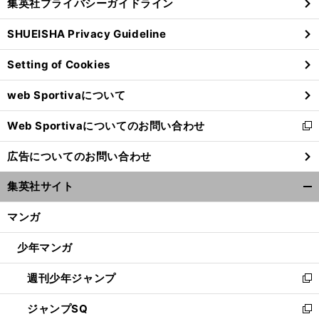
集英社プライバシーガイドライン
い
る
ウ
SHUEISHA Privacy Guideline
ィ
ン
Setting of Cookies
ド
ウ
web Sportivaについて
で
開
Web Sportivaについてのお問い合わせ
く
新
し
広告についてのお問い合わせ
い
ウ
集英社サイト
ィ
開
ン
く/
マンガ
ド
閉
ウ
じ
少年マンガ
で
る
開
週刊少年ジャンプ
く
新
し
ジャンプSQ
い
新