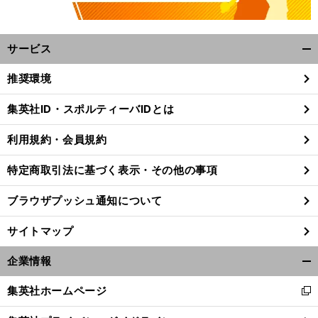
サービス
開
く/
推奨環境
閉
じ
集英社ID・スポルティーバIDとは
る
利用規約・会員規約
特定商取引法に基づく表示・その他の事項
ブラウザプッシュ通知について
サイトマップ
企業情報
開
く/
。
動
前
集英社ホームページ
新
へ
閉
し
じ