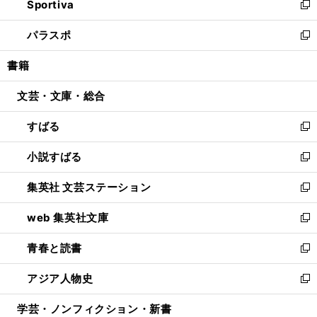
Sportiva
く
ド
ィ
い
新
ウ
ン
ウ
し
パラスポ
で
ド
ィ
い
新
開
ウ
ン
ウ
し
書籍
く
で
ド
ィ
い
開
ウ
ン
ウ
文芸・文庫・総合
く
で
ド
ィ
開
ウ
ン
すばる
く
で
ド
新
開
ウ
し
小説すばる
く
で
い
新
開
ウ
し
集英社 文芸ステーション
く
ィ
い
新
ン
ウ
し
web 集英社文庫
ド
ィ
い
新
ウ
ン
ウ
し
青春と読書
で
ド
ィ
い
新
開
ウ
ン
ウ
し
アジア人物史
く
で
ド
ィ
い
新
開
ウ
ン
ウ
し
学芸・ノンフィクション・新書
く
で
ド
ィ
い