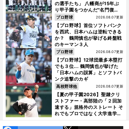
の選手たち」 八幡商が15年ぶ
り甲子園をつかんだ"名門復
活"の舞台裏
プロ野球
2026.08.07更新
【プロ野球】首位ソフトバンク
を西武、日本ハムは逆転できる
か？ 鶴岡慎也が挙げる終盤戦
のキーマン３人
プロ野球
2026.08.07更新
【プロ野球】12球団最多本塁打
でも３位... 鶴岡慎也が挙げた
「日本ハムの誤算」とソフトバ
ンク追撃のカギ
高校野球他
2026.08.07更新
【夏の甲子園2026】聖隷クリ
ストファー・高部陸の「２回加
速する」規格外のストレート そ
れでもプロではなく大学進学を
選ぶ理由