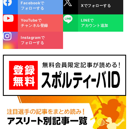
cebo
X
Facebookで
Xでフォローする
ok
フォローする
uTube
LINE
YouTubeで
LINEで
チャンネル登録
アカウント追加
stagra
Instagramで
m
フォローする