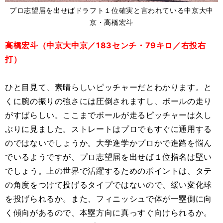
プロ志望届を出せばドラフト１位確実と言われている中京大中
京・高橋宏斗
高橋宏斗（中京大中京／183センチ・79キロ／右投右
打）
ひと目見て、素晴らしいピッチャーだとわかります。と
くに腕の振りの強さには圧倒されますし、ボールの走り
がすばらしい。ここまでボールが走るピッチャーは久し
ぶりに見ました。ストレートはプロでもすぐに通用する
のではないでしょうか。大学進学かプロかで進路を悩ん
でいるようですが、プロ志望届を出せば１位指名は堅い
でしょう。上の世界で活躍するためのポイントは、タテ
の角度をつけて投げるタイプではないので、緩い変化球
を投げられるか。また、フィニッシュで体が一塁側に向
く傾向があるので、本塁方向に真っすぐ向けられるか。