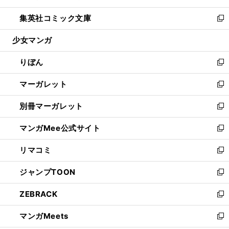
開
ウ
ン
ウ
し
集英社コミック文庫
く
で
ド
ィ
い
新
開
ウ
ン
ウ
し
少女マンガ
く
で
ド
ィ
い
開
ウ
ン
ウ
りぼん
く
で
ド
ィ
新
開
ウ
ン
し
マーガレット
く
で
ド
い
新
開
ウ
ウ
し
別冊マーガレット
く
で
ィ
い
新
開
ン
ウ
し
マンガMee公式サイト
く
ド
ィ
い
新
ウ
ン
ウ
し
リマコミ
で
ド
ィ
い
新
開
ウ
ン
ウ
し
ジャンプTOON
く
で
ド
ィ
い
新
開
ウ
ン
ウ
し
ZEBRACK
く
で
ド
ィ
い
新
開
ウ
ン
ウ
し
マンガMeets
く
で
ド
ィ
い
新
開
ウ
ン
ウ
し