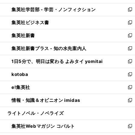
開
ウ
ン
ウ
集英社学芸部 - 学芸・ノンフィクション
く
で
ド
ィ
新
開
ウ
ン
し
集英社ビジネス書
く
で
ド
い
新
開
ウ
ウ
し
集英社新書
く
で
ィ
い
新
開
ン
ウ
し
集英社新書プラス - 知の水先案内人
く
ド
ィ
い
新
ウ
ン
ウ
し
1日5分で、明日は変わる よみタイ yomitai
で
ド
ィ
い
新
開
ウ
ン
ウ
し
kotoba
く
で
ド
ィ
い
新
開
ウ
ン
ウ
し
e!集英社
く
で
ド
ィ
い
新
開
ウ
ン
ウ
し
情報・知識＆オピニオン imidas
く
で
ド
ィ
い
新
開
ウ
ン
ウ
し
ライトノベル・ノベライズ
く
で
ド
ィ
い
開
ウ
ン
ウ
集英社Webマガジン コバルト
く
で
ド
ィ
新
開
ウ
ン
し