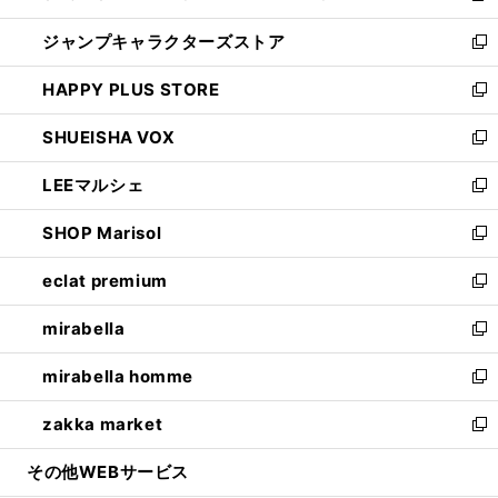
開
ウ
し
ジャンプキャラクターズストア
く
ィ
い
新
ン
ウ
し
HAPPY PLUS STORE
ド
ィ
い
新
ウ
ン
ウ
し
SHUEISHA VOX
で
ド
ィ
い
新
開
ウ
ン
ウ
し
LEEマルシェ
く
で
ド
ィ
い
新
開
ウ
ン
ウ
し
SHOP Marisol
く
で
ド
ィ
い
新
開
ウ
ン
ウ
し
eclat premium
く
で
ド
ィ
い
新
開
ウ
ン
ウ
し
mirabella
く
で
ド
ィ
い
新
開
ウ
ン
ウ
し
mirabella homme
く
で
ド
ィ
い
新
開
ウ
ン
ウ
し
zakka market
く
で
ド
ィ
い
新
開
ウ
ン
ウ
し
その他WEBサービス
く
で
ド
ィ
い
開
ウ
ン