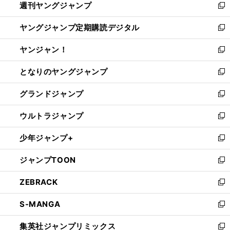
週刊ヤングジャンプ
く
で
ド
ィ
新
開
ウ
ン
し
ヤングジャンプ定期購読デジタル
く
で
ド
い
新
開
ウ
ウ
し
ヤンジャン！
く
で
ィ
い
新
開
ン
ウ
し
となりのヤングジャンプ
く
ド
ィ
い
新
ウ
ン
ウ
し
グランドジャンプ
で
ド
ィ
い
新
開
ウ
ン
ウ
し
ウルトラジャンプ
く
で
ド
ィ
い
新
開
ウ
ン
ウ
し
少年ジャンプ+
く
で
ド
ィ
い
新
開
ウ
ン
ウ
し
ジャンプTOON
く
で
ド
ィ
い
新
開
ウ
ン
ウ
し
ZEBRACK
く
で
ド
ィ
い
新
開
ウ
ン
ウ
し
S-MANGA
く
で
ド
ィ
い
新
開
ウ
ン
ウ
し
集英社ジャンプリミックス
く
で
ド
ィ
い
新