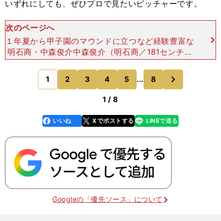
いずれにしても、ぜひプロで見たいピッチャーです。
次のページへ
１年夏から甲子園のマウンドに立つなど経験豊富な
明石商・中森俊介中森俊介（明石商／181センチ・
79キロ／右投左打）彼も進学かプロか進路を迷っ
ているそうですが、下級生の頃からいいピッチャー
次
1
2
3
4
5
...
8
のページへ
だなと気にして
1 / 8
いいね
Xでポストする
LINEで送る
line
faceboo
x
k
Googleの「優先ソース」について