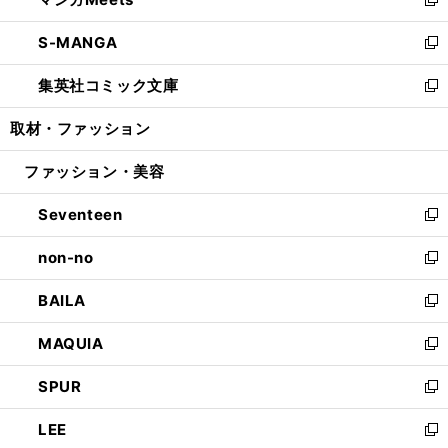
ド
ィ
い
新
開
ウ
ン
ウ
し
S-MANGA
く
で
ド
ィ
い
新
開
ウ
ン
ウ
し
集英社コミック文庫
く
で
ド
ィ
い
新
開
ウ
ン
ウ
し
取材・ファッション
く
で
ド
ィ
い
開
ウ
ン
ウ
ファッション・美容
く
で
ド
ィ
開
ウ
ン
Seventeen
く
で
ド
新
開
ウ
し
non-no
く
で
い
新
開
ウ
し
BAILA
く
ィ
い
新
ン
ウ
し
MAQUIA
ド
ィ
い
新
ウ
ン
ウ
し
SPUR
で
ド
ィ
い
新
開
ウ
ン
ウ
し
LEE
く
で
ド
ィ
い
新