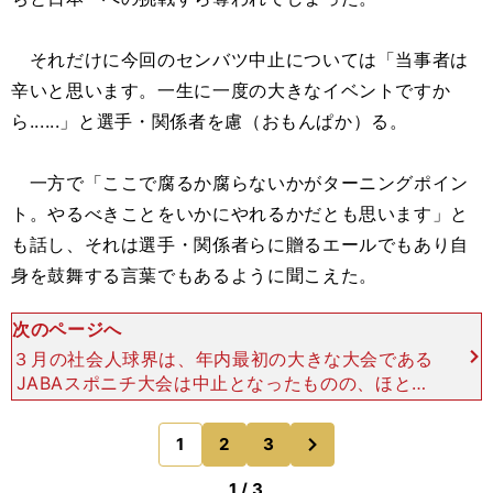
それだけに今回のセンバツ中止については「当事者は
辛いと思います。一生に一度の大きなイベントですか
ら......」と選手・関係者を慮（おもんぱか）る。
一方で「ここで腐るか腐らないかがターニングポイン
ト。やるべきことをいかにやれるかだとも思います」と
も話し、それは選手・関係者らに贈るエールでもあり自
身を鼓舞する言葉でもあるように聞こえた。
次のページへ
３月の社会人球界は、年内最初の大きな大会である
JABAスポニチ大会は中止となったものの、ほとん
どのチームが活動をできていた。そして、センバツ
や一部大学の対外試合の自粛の影響もあり、NPB球
次
1
2
3
のページへ
団のスカウト
1 / 3