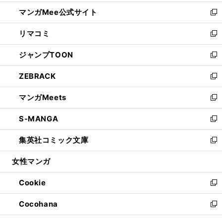
開
ン
ウ
し
マンガMee公式サイト
く
ド
ィ
い
新
ウ
ン
ウ
し
リマコミ
で
ド
ィ
い
新
開
ウ
ン
ウ
し
ジャンプTOON
く
で
ド
ィ
い
新
開
ウ
ン
ウ
し
ZEBRACK
く
で
ド
ィ
い
新
開
ウ
ン
ウ
し
マンガMeets
く
で
ド
ィ
い
新
開
ウ
ン
ウ
し
S-MANGA
く
で
ド
ィ
い
新
開
ウ
ン
ウ
し
集英社コミック文庫
く
で
ド
ィ
い
新
開
ウ
ン
ウ
し
女性マンガ
く
で
ド
ィ
い
開
ウ
ン
ウ
Cookie
く
で
ド
ィ
新
開
ウ
ン
し
Cocohana
く
で
ド
い
新
開
ウ
ウ
し