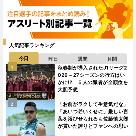
人気記事ランキング
今日
昨日
週間
月間
秋春制が導入されたJ1リーグ2
1
026－27シーズンの行方はい
かに!? ５人の識者が全順位を
大胆予想
「お前がラクして生意気だな」
2
「あいつ若いくせに」厳しい言
葉を浴びせられるも佐藤慎太郎
が貫いた誇りとファンへの思い