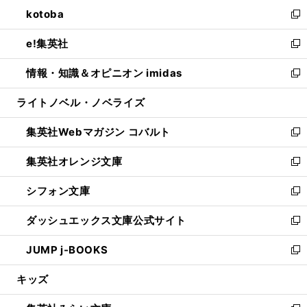
ン
ウ
し
kotoba
く
で
ド
ィ
い
新
開
ウ
ン
ウ
し
e!集英社
く
で
ド
ィ
い
新
開
ウ
ン
ウ
し
情報・知識＆オピニオン imidas
く
で
ド
ィ
い
新
開
ウ
ン
ウ
し
ライトノベル・ノベライズ
く
で
ド
ィ
い
開
ウ
ン
ウ
集英社Webマガジン コバルト
く
で
ド
ィ
新
開
ウ
ン
し
集英社オレンジ文庫
く
で
ド
い
新
開
ウ
ウ
し
シフォン文庫
く
で
ィ
い
新
開
ン
ウ
し
ダッシュエックス文庫公式サイト
く
ド
ィ
い
新
ウ
ン
ウ
し
JUMP j-BOOKS
で
ド
ィ
い
新
開
ウ
ン
ウ
し
キッズ
く
で
ド
ィ
い
開
ウ
ン
ウ