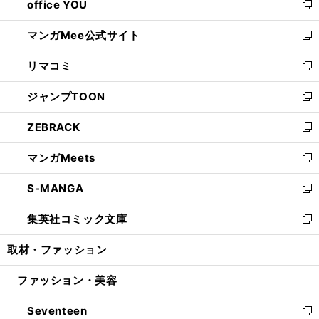
office YOU
く
で
ィ
い
新
開
ン
ウ
し
マンガMee公式サイト
く
ド
ィ
い
新
ウ
ン
ウ
し
リマコミ
で
ド
ィ
い
新
開
ウ
ン
ウ
し
ジャンプTOON
く
で
ド
ィ
い
新
開
ウ
ン
ウ
し
ZEBRACK
く
で
ド
ィ
い
新
開
ウ
ン
ウ
し
マンガMeets
く
で
ド
ィ
い
新
開
ウ
ン
ウ
し
S-MANGA
く
で
ド
ィ
い
新
開
ウ
ン
ウ
し
集英社コミック文庫
く
で
ド
ィ
い
新
開
ウ
ン
ウ
し
取材・ファッション
く
で
ド
ィ
い
開
ウ
ン
ウ
ファッション・美容
く
で
ド
ィ
開
ウ
ン
Seventeen
く
で
ド
新