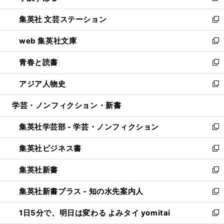
開
ウ
し
集英社 文芸ステーション
く
ィ
い
新
ン
ウ
し
web 集英社文庫
ド
ィ
い
新
ウ
ン
ウ
し
青春と読書
で
ド
ィ
い
新
開
ウ
ン
ウ
し
アジア人物史
く
で
ド
ィ
い
新
開
ウ
ン
ウ
し
学芸・ノンフィクション・新書
く
で
ド
ィ
い
開
ウ
ン
ウ
集英社学芸部 - 学芸・ノンフィクション
く
で
ド
ィ
新
開
ウ
ン
し
集英社ビジネス書
く
で
ド
い
新
開
ウ
ウ
し
集英社新書
く
で
ィ
い
新
開
ン
ウ
し
集英社新書プラス - 知の水先案内人
く
ド
ィ
い
新
ウ
ン
ウ
し
1日5分で、明日は変わる よみタイ yomitai
で
ド
ィ
い
新
開
ウ