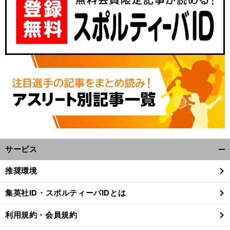
サービス
開
く/
推奨環境
閉
じ
集英社ID・スポルティーバIDとは
る
利用規約・会員規約