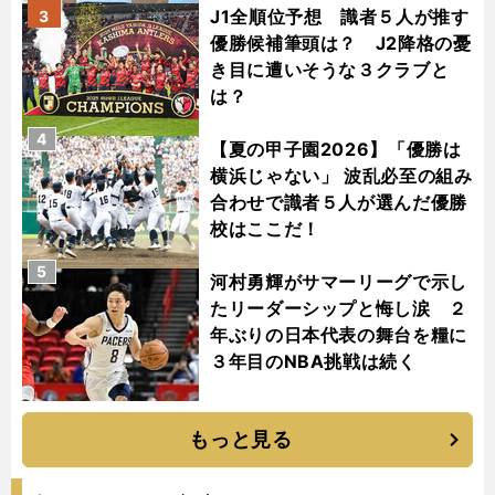
J1全順位予想 識者５人が推す
3
優勝候補筆頭は？ J2降格の憂
き目に遭いそうな３クラブと
は？
4
【夏の甲子園2026】「優勝は
横浜じゃない」 波乱必至の組み
合わせで識者５人が選んだ優勝
校はここだ！
5
河村勇輝がサマーリーグで示し
たリーダーシップと悔し涙 ２
年ぶりの日本代表の舞台を糧に
３年目のNBA挑戦は続く
もっと見る