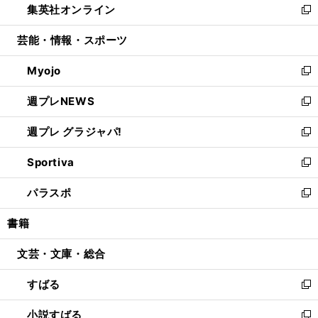
集英社オンライン
く
で
ド
ィ
い
新
開
ウ
ン
ウ
し
芸能・情報・スポーツ
く
で
ド
ィ
い
開
ウ
ン
ウ
Myojo
く
で
ド
ィ
新
開
ウ
ン
し
週プレNEWS
く
で
ド
い
新
開
ウ
ウ
し
週プレ グラジャパ!
く
で
ィ
い
新
開
ン
ウ
し
Sportiva
く
ド
ィ
い
新
ウ
ン
ウ
し
パラスポ
で
ド
ィ
い
新
開
ウ
ン
ウ
し
書籍
く
で
ド
ィ
い
開
ウ
ン
ウ
文芸・文庫・総合
く
で
ド
ィ
開
ウ
ン
すばる
く
で
ド
新
開
ウ
し
小説すばる
く
で
い
新