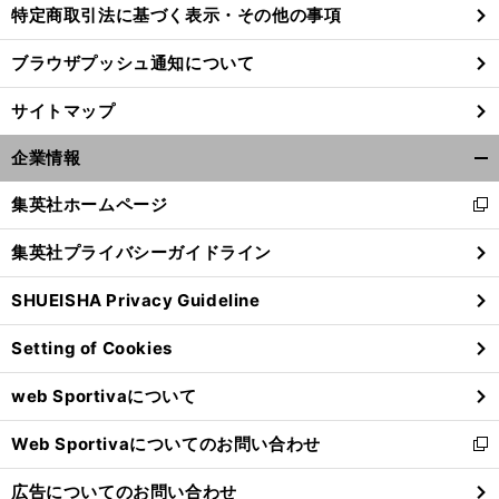
特定商取引法に基づく表示・その他の事項
ブラウザプッシュ通知について
お
」
前
へ
113kg
サイトマップ
企業情報
開
く/
集英社ホームページ
新
閉
し
じ
集英社プライバシーガイドライン
い
る
ウ
SHUEISHA Privacy Guideline
ィ
ン
Setting of Cookies
ド
ウ
web Sportivaについて
で
開
Web Sportivaについてのお問い合わせ
く
新
し
広告についてのお問い合わせ
い