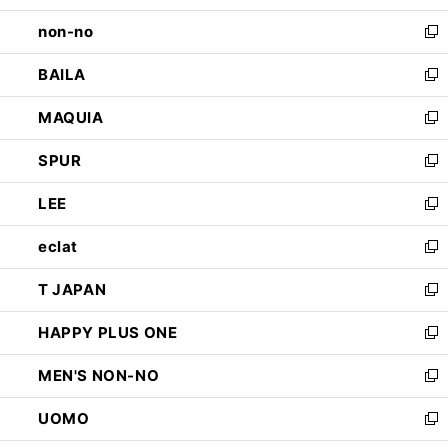
開
ウ
し
non-no
く
で
い
新
開
ウ
し
BAILA
く
ィ
い
新
ン
ウ
し
MAQUIA
ド
ィ
い
新
ウ
ン
ウ
し
SPUR
で
ド
ィ
い
新
開
ウ
ン
ウ
し
LEE
く
で
ド
ィ
い
新
開
ウ
ン
ウ
し
eclat
く
で
ド
ィ
い
新
開
ウ
ン
ウ
し
T JAPAN
く
で
ド
ィ
い
新
開
ウ
ン
ウ
し
HAPPY PLUS ONE
く
で
ド
ィ
い
新
開
ウ
ン
ウ
し
MEN'S NON-NO
く
で
ド
ィ
い
新
開
ウ
ン
ウ
し
UOMO
く
で
ド
ィ
い
新
開
ウ
ン
ウ
し