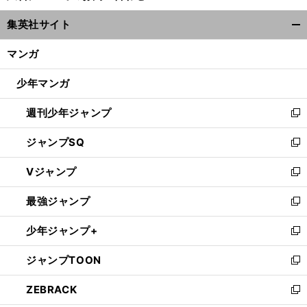
ウ
集英社サイト
ィ
開
ン
く/
マンガ
ド
閉
ウ
じ
少年マンガ
で
る
開
週刊少年ジャンプ
く
新
し
ジャンプSQ
い
新
ウ
し
Vジャンプ
ィ
い
新
ン
ウ
し
最強ジャンプ
ド
ィ
い
新
ウ
ン
ウ
し
少年ジャンプ+
で
ド
ィ
い
新
開
ウ
ン
ウ
し
ジャンプTOON
く
で
ド
ィ
い
新
開
ウ
ン
ウ
し
ZEBRACK
く
で
ド
ィ
い
新
開
ウ
ン
ウ
し