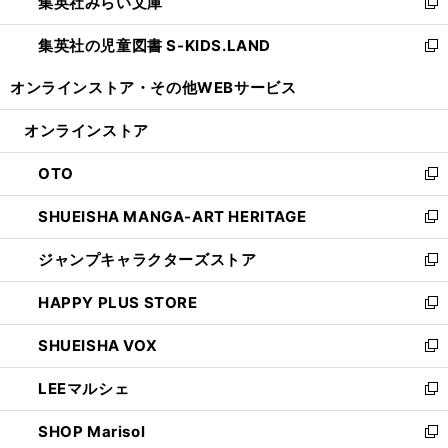
集英社みらい文庫
く
で
ド
ィ
新
開
ウ
ン
し
集英社の児童図書 S-KIDS.LAND
く
で
ド
い
新
開
ウ
ウ
し
オンラインストア・
その他WEBサービス
く
で
ィ
い
開
ン
ウ
オンラインストア
く
ド
ィ
ウ
ン
OTO
で
ド
新
開
ウ
し
SHUEISHA MANGA-ART HERITAGE
く
で
い
新
開
ウ
し
ジャンプキャラクターズストア
く
ィ
い
新
ン
ウ
し
HAPPY PLUS STORE
ド
ィ
い
新
ウ
ン
ウ
し
SHUEISHA VOX
で
ド
ィ
い
新
開
ウ
ン
ウ
し
LEEマルシェ
く
で
ド
ィ
い
新
開
ウ
ン
ウ
し
SHOP Marisol
く
で
ド
ィ
い
新