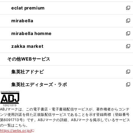
開
ウ
ン
ウ
し
eclat premium
く
で
ド
ィ
い
新
開
ウ
ン
ウ
し
mirabella
く
で
ド
ィ
い
新
開
ウ
ン
ウ
し
mirabella homme
く
で
ド
ィ
い
新
開
ウ
ン
ウ
し
zakka market
く
で
ド
ィ
い
新
開
ウ
ン
ウ
し
その他WEBサービス
く
で
ド
ィ
い
開
ウ
ン
ウ
集英社アドナビ
く
で
ド
ィ
新
開
ウ
ン
し
集英社エディターズ・ラボ
く
で
ド
い
新
開
ウ
ウ
し
く
で
ィ
い
開
ン
ウ
ABJマークは、この電子書店・電子書籍配信サービスが、著作権者からコンテ
く
ド
ィ
ンツ使用許諾を得た正規版配信サービスであることを示す登録商標（登録番号
ウ
ン
第6091713号）です。ABJマークの詳細、ABJマークを掲示しているサービス
で
ド
の一覧はこちら。
開
ウ
https://aebs.or.jp/
新