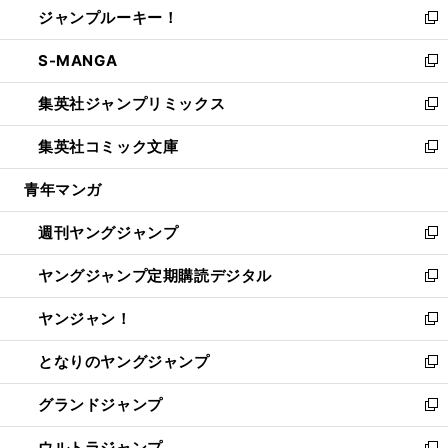
ジャンプルーキー！
く
で
ド
ィ
い
新
開
ウ
ン
ウ
し
S-MANGA
く
で
ド
ィ
い
新
開
ウ
ン
ウ
し
集英社ジャンプリミックス
く
で
ド
ィ
い
新
開
ウ
ン
ウ
し
集英社コミック文庫
く
で
ド
ィ
い
新
開
ウ
ン
ウ
し
青年マンガ
く
で
ド
ィ
い
開
ウ
ン
ウ
週刊ヤングジャンプ
く
で
ド
ィ
新
開
ウ
ン
し
ヤングジャンプ定期購読デジタル
く
で
ド
い
新
開
ウ
ウ
し
ヤンジャン！
く
で
ィ
い
新
開
ン
ウ
し
となりのヤングジャンプ
く
ド
ィ
い
新
ウ
ン
ウ
し
グランドジャンプ
で
ド
ィ
い
新
開
ウ
ン
ウ
し
ウルトラジャンプ
く
で