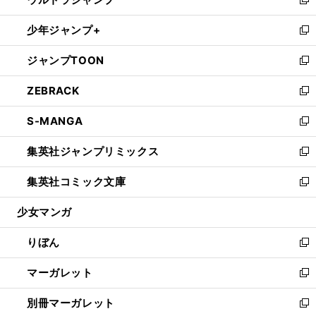
ド
ィ
い
新
開
ウ
ン
ウ
し
少年ジャンプ+
く
で
ド
ィ
い
新
開
ウ
ン
ウ
し
ジャンプTOON
く
で
ド
ィ
い
新
開
ウ
ン
ウ
し
ZEBRACK
く
で
ド
ィ
い
新
開
ウ
ン
ウ
し
S-MANGA
く
で
ド
ィ
い
新
開
ウ
ン
ウ
し
集英社ジャンプリミックス
く
で
ド
ィ
い
新
開
ウ
ン
ウ
し
集英社コミック文庫
く
で
ド
ィ
い
新
開
ウ
ン
ウ
し
少女マンガ
く
で
ド
ィ
い
開
ウ
ン
ウ
りぼん
く
で
ド
ィ
新
開
ウ
ン
し
マーガレット
く
で
ド
い
新
開
ウ
ウ
し
別冊マーガレット
く
で
ィ
い
新