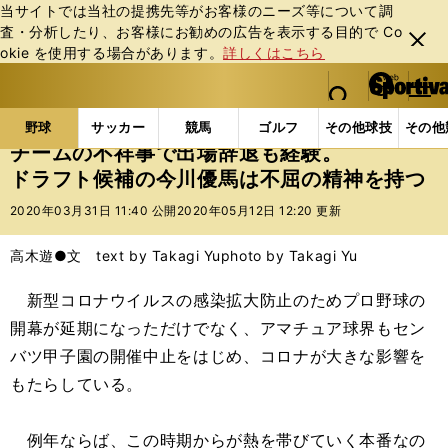
当サイトでは当社の提携先等がお客様のニーズ等について調
査・分析したり、お客様にお勧めの広告を表⽰する⽬的で Co
閉じ
okie を使⽤する場合があります。
詳しくはこちら
る
マイペ
web Sportiva (webスポルティーバ)
検索
メニュ
we
ー
野球の記事一覧
高校野球他
チームの不祥事で出場
b
ジ
野球
サッカー
競馬
ゴルフ
その他球技
その他
ス
チームの不祥事で出場辞退も経験。
ポ
ドラフト候補の今川優馬は不屈の精神を持つ
ル
テ
2020年03月31日 11:40 公開
2020年05月12日 12:20 更新
ィ
ー
高木遊●文 text by Takagi Yu
photo by Takagi Yu
バ
新型コロナウイルスの感染拡大防止のためプロ野球の
開幕が延期になっただけでなく、アマチュア球界もセン
バツ甲子園の開催中止をはじめ、コロナが大きな影響を
もたらしている。
例年ならば、この時期からが熱を帯びていく本番なの