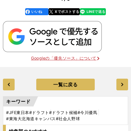
いいね
Xでポストする
LINEで送る
line
faceboo
x
k
Googleの「優先ソース」について
一覧に戻る
キーワード
#JFE東日本
#ドラフト
#ドラフト候補
#今川優馬
#東海大北海道キャンパス
#社会人野球