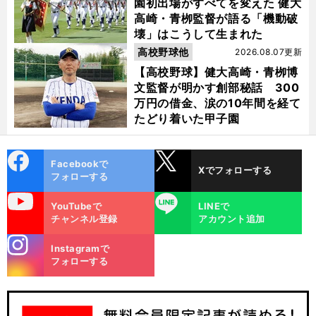
園初出場がすべてを変えた 健大
高崎・青栁監督が語る「機動破
壊」はこうして生まれた
高校野球他
2026.08.07更新
【高校野球】健大高崎・青栁博
文監督が明かす創部秘話 300
万円の借金、涙の10年間を経て
たどり着いた甲子園
cebo
X
Facebookで
Xでフォローする
ok
フォローする
uTube
LINE
YouTubeで
LINEで
チャンネル登録
アカウント追加
stagra
Instagramで
m
フォローする