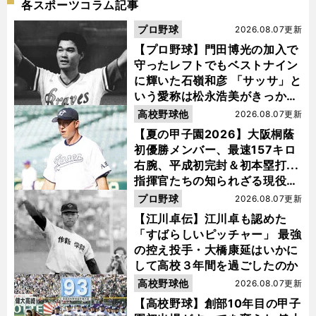
各スポーツコラム記事
プロ野球
2026.08.07更新
【プロ野球】門田博光の加入で
守ったレフトでもベストナイン
に輝いた石嶺和彦 「サッサ」と
いう愛称は松永浩美がきっか
け？
高校野球他
2026.08.07更新
【夏の甲子園2026】大阪桐蔭
初優勝メンバー、最速157キロ
右腕、平成初完封＆初本塁打...
指揮官たちの知られざる現役時
代
プロ野球
2026.08.07更新
【江川卓伝】江川卓も認めた
「すばらしいピッチャー」 最強
の控え投手・大橋康延はいかに
して高校３年間を過ごしたのか
高校野球他
2026.08.07更新
【高校野球】創部10年目の甲子