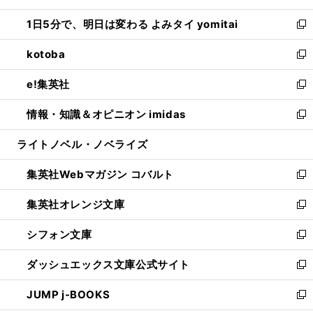
ウ
ン
ウ
し
1日5分で、明日は変わる よみタイ yomitai
で
ド
ィ
い
新
開
ウ
ン
ウ
し
kotoba
く
で
ド
ィ
い
新
開
ウ
ン
ウ
し
e!集英社
く
で
ド
ィ
い
新
開
ウ
ン
ウ
し
情報・知識＆オピニオン imidas
く
で
ド
ィ
い
新
開
ウ
ン
ウ
し
ライトノベル・ノベライズ
く
で
ド
ィ
い
開
ウ
ン
ウ
集英社Webマガジン コバルト
く
で
ド
ィ
新
開
ウ
ン
し
集英社オレンジ文庫
く
で
ド
い
新
開
ウ
ウ
し
シフォン文庫
く
で
ィ
い
新
開
ン
ウ
し
ダッシュエックス文庫公式サイト
く
ド
ィ
い
新
ウ
ン
ウ
し
JUMP j-BOOKS
で
ド
ィ
い
新
開
ウ
ン
ウ
し