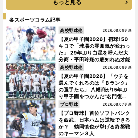
もっと見る
各スポーツコラム記事
高校野球他
2026.08.09更新
【夏の甲子園2026】初球150
キロで「球場の雰囲気が変わっ
た」 29年ぶり白星を呼んだ大
分商・平田玲翔の底知れぬ才能
高校野球他
2026.08.08更新
【夏の甲子園2026】「ウチを
選んでくれるのは『Ｂランク』
の選手たち」 八幡商が15年ぶ
り甲子園をつかんだ"名門復
活"の舞台裏
プロ野球
2026.08.07更新
【プロ野球】首位ソフトバンク
を西武、日本ハムは逆転できる
か？ 鶴岡慎也が挙げる終盤戦
のキーマン３人