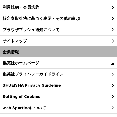
利用規約・会員規約
特定商取引法に基づく表示・その他の事項
ブラウザプッシュ通知について
サイトマップ
企業情報
開
く/
集英社ホームページ
新
閉
し
じ
集英社プライバシーガイドライン
い
る
ウ
SHUEISHA Privacy Guideline
ィ
ン
Setting of Cookies
ド
ウ
web Sportivaについて
で
開