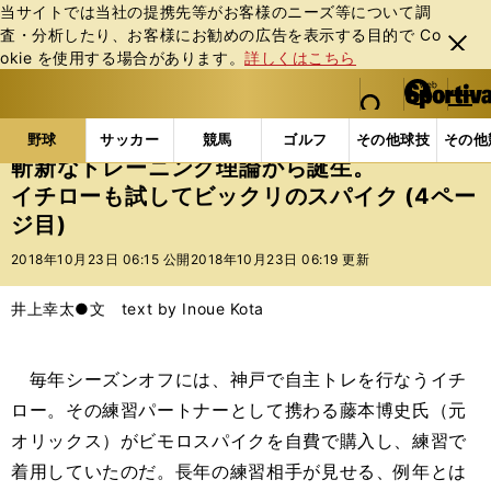
当サイトでは当社の提携先等がお客様のニーズ等について調
査・分析したり、お客様にお勧めの広告を表⽰する⽬的で Co
閉じ
okie を使⽤する場合があります。
詳しくはこちら
る
マイペ
web Sportiva (webスポルティーバ)
検索
メニュ
we
ー
野球の記事一覧
高校野球他
斬新なトレーニング理
b
ジ
野球
サッカー
競馬
ゴルフ
その他球技
その他
ス
斬新なトレーニング理論から誕生。
ポ
イチローも試してビックリのスパイク (4ペー
ル
ジ目)
テ
ィ
2018年10月23日 06:15 公開
2018年10月23日 06:19 更新
ー
バ
井上幸太●文 text by Inoue Kota
毎年シーズンオフには、神戸で自主トレを行なうイチ
ロー。その練習パートナーとして携わる藤本博史氏（元
オリックス）がビモロスパイクを自費で購入し、練習で
着用していたのだ。長年の練習相手が見せる、例年とは