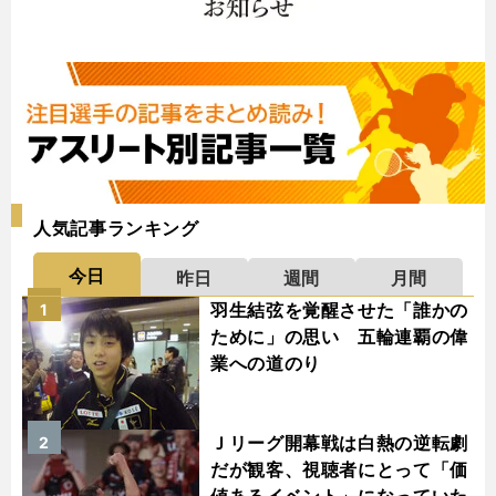
人気記事ランキング
今日
昨日
週間
月間
羽生結弦を覚醒させた「誰かの
1
ために」の思い 五輪連覇の偉
業への道のり
Ｊリーグ開幕戦は白熱の逆転劇
2
だが観客、視聴者にとって「価