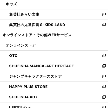
キッズ
く
で
ド
ィ
い
開
ウ
ン
ウ
集英社みらい文庫
く
で
ド
ィ
新
開
ウ
ン
し
集英社の児童図書 S-KIDS.LAND
く
で
ド
い
新
開
ウ
ウ
し
オンラインストア・
その他WEBサービス
く
で
ィ
い
開
ン
ウ
オンラインストア
く
ド
ィ
ウ
ン
OTO
で
ド
新
開
ウ
し
SHUEISHA MANGA-ART HERITAGE
く
で
い
新
開
ウ
し
ジャンプキャラクターズストア
く
ィ
い
新
ン
ウ
し
HAPPY PLUS STORE
ド
ィ
い
新
ウ
ン
ウ
し
SHUEISHA VOX
で
ド
ィ
い
新
開
ウ
ン
ウ
し
LEEマルシェ
く
で
ド
ィ