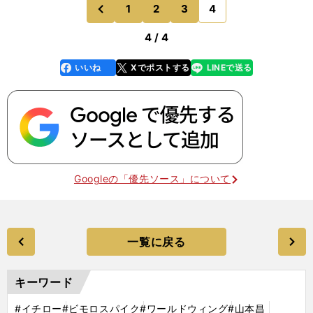
1
2
3
4
のページへ
前
4 / 4
いいね
Xでポストする
LINEで送る
line
faceboo
x
k
Googleの「優先ソース」について
一覧に戻る
キーワード
#イチロー
#ビモロスパイク
#ワールドウィング
#山本昌