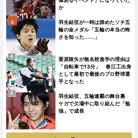
値あるイベント」になっていた
か
羽生結弦が一時は諦めたソチ五
3
輪の金メダル「五輪の本当の怖
さを知った......」
4
栗原陵矢が無名校進学の理由は
「自転車で13分」 春江工出身
として最初で最後のプロ野球選
手となった
5
羽生結弦、五輪連覇の舞台裏
ケガで欠場中に取り組んだ「勉
強」で成長