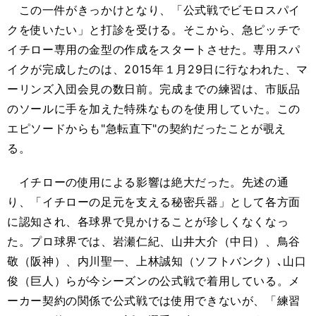
この一件がきっかけとなり、「公式戦でビモロスパイ
クを使いたい」と打診を受ける。そこから、急ピッチで
イチロー専用の金型の作成をスタートさせた。専用スパ
イクが完成したのは、2015年１月29日に行なわれた、マ
ーリンズ入団会見の数日前。完成までの練習は、市販品
のソールに手を加えた特殊なものを使用していた。この
エピソードからも"急転直下"の契約だったことが覗え
る。
イチローの使用による影響は絶大だった。先述の通
り、「イチローの足元を支える秘密兵器」として各方面
に認知され、各球界で見かけることが珍しくなくなっ
た。プロ球界では、岩瀬仁紀、山井大介（中日）、鳥谷
敬（阪神）、内川聖一、上林誠知（ソフトバンク）､山口
俊（巨人）らが今シーズンの公式戦で着用している。メ
ーカー契約の関係で公式戦では使用できないが、「練習