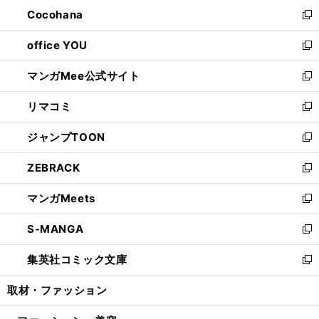
ン
し
Cocohana
く
で
ド
い
新
開
ウ
ウ
し
office YOU
く
で
ィ
い
新
開
ン
ウ
し
マンガMee公式サイト
く
ド
ィ
い
新
ウ
ン
ウ
し
リマコミ
で
ド
ィ
い
新
開
ウ
ン
ウ
し
ジャンプTOON
く
で
ド
ィ
い
新
開
ウ
ン
ウ
し
ZEBRACK
く
で
ド
ィ
い
新
開
ウ
ン
ウ
し
マンガMeets
く
で
ド
ィ
い
新
開
ウ
ン
ウ
し
S-MANGA
く
で
ド
ィ
い
新
開
ウ
ン
ウ
し
集英社コミック文庫
く
で
ド
ィ
い
新
開
ウ
ン
ウ
し
取材・ファッション
く
で
ド
ィ
い
開
ウ
ン
ウ