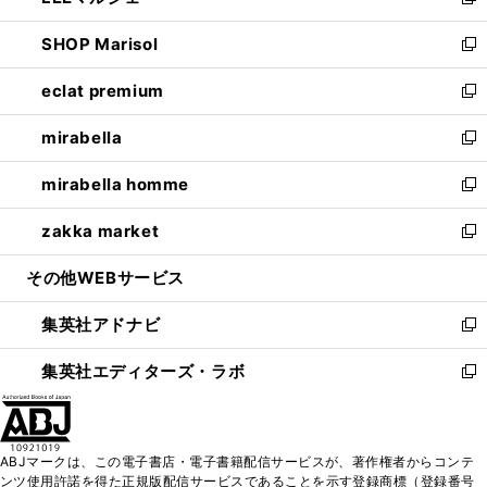
い
新
開
ウ
ン
ウ
し
SHOP Marisol
く
で
ド
ィ
い
新
開
ウ
ン
ウ
し
eclat premium
く
で
ド
ィ
い
新
開
ウ
ン
ウ
し
mirabella
く
で
ド
ィ
い
新
開
ウ
ン
ウ
し
mirabella homme
く
で
ド
ィ
い
新
開
ウ
ン
ウ
し
zakka market
く
で
ド
ィ
い
新
開
ウ
ン
ウ
し
その他WEBサービス
く
で
ド
ィ
い
開
ウ
ン
ウ
集英社アドナビ
く
で
ド
ィ
新
開
ウ
ン
し
集英社エディターズ・ラボ
く
で
ド
い
新
開
ウ
ウ
し
く
で
ィ
い
開
ン
ウ
ABJマークは、この電子書店・電子書籍配信サービスが、著作権者からコンテ
く
ド
ィ
ンツ使用許諾を得た正規版配信サービスであることを示す登録商標（登録番号