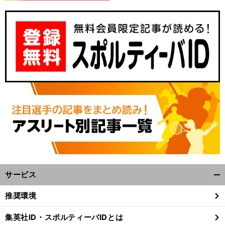
「
名
」
門の灯を消すわけにはいかない
PL出身独立リーガーの尽きない想い
サービス
開
く/
推奨環境
閉
じ
集英社ID・スポルティーバIDとは
る