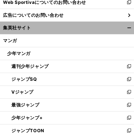
Web Sportivaについてのお問い合わせ
く
新
し
広告についてのお問い合わせ
い
ウ
集英社サイト
ィ
開
ン
く/
マンガ
ド
閉
ウ
じ
少年マンガ
で
る
開
週刊少年ジャンプ
く
新
し
ジャンプSQ
い
新
ウ
し
Vジャンプ
ィ
い
新
ン
ウ
し
最強ジャンプ
ド
ィ
い
新
ウ
ン
ウ
し
少年ジャンプ+
で
ド
ィ
い
新
開
ウ
ン
ウ
し
ジャンプTOON
く
で
ド
ィ
い
新