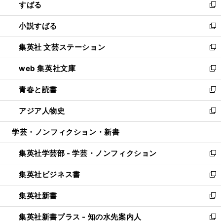
すばる
く
で
ド
新
開
ウ
し
小説すばる
く
で
い
新
開
ウ
し
集英社 文芸ステーション
く
ィ
い
新
ン
ウ
し
web 集英社文庫
ド
ィ
い
新
ウ
ン
ウ
し
青春と読書
で
ド
ィ
い
新
開
ウ
ン
ウ
し
アジア人物史
く
で
ド
ィ
い
新
開
ウ
ン
ウ
し
学芸・ノンフィクション・新書
く
で
ド
ィ
い
開
ウ
ン
ウ
集英社学芸部 - 学芸・ノンフィクション
く
で
ド
ィ
新
開
ウ
ン
し
集英社ビジネス書
く
で
ド
い
新
開
ウ
ウ
し
集英社新書
く
で
ィ
い
新
開
ン
ウ
し
集英社新書プラス - 知の水先案内人
く
ド
ィ
い
新