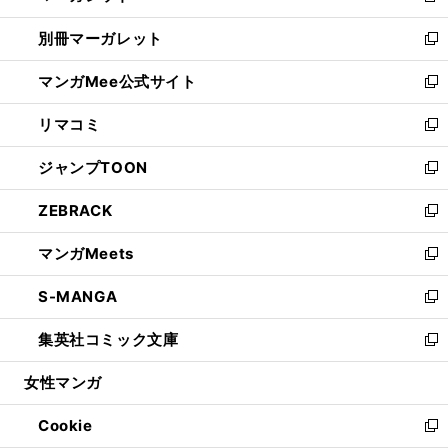
開
ウ
ウ
し
別冊マーガレット
く
で
ィ
い
新
開
ン
ウ
し
マンガMee公式サイト
く
ド
ィ
い
新
ウ
ン
ウ
し
リマコミ
で
ド
ィ
い
新
開
ウ
ン
ウ
し
ジャンプTOON
く
で
ド
ィ
い
新
開
ウ
ン
ウ
し
ZEBRACK
く
で
ド
ィ
い
新
開
ウ
ン
ウ
し
マンガMeets
く
で
ド
ィ
い
新
開
ウ
ン
ウ
し
S-MANGA
く
で
ド
ィ
い
新
開
ウ
ン
ウ
し
集英社コミック文庫
く
で
ド
ィ
い
新
開
ウ
ン
ウ
し
女性マンガ
く
で
ド
ィ
い
開
ウ
ン
ウ
Cookie
く
で
ド
ィ
新
開
ウ