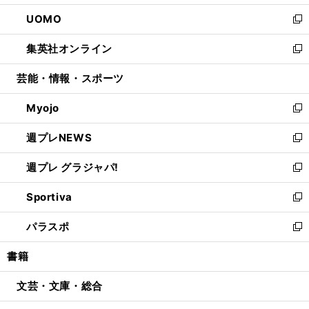
開
ウ
ン
ウ
し
UOMO
く
で
ド
ィ
い
新
開
ウ
ン
ウ
し
集英社オンライン
く
で
ド
ィ
い
新
開
ウ
ン
ウ
し
芸能・情報・スポーツ
く
で
ド
ィ
い
開
ウ
ン
ウ
Myojo
く
で
ド
ィ
新
開
ウ
ン
し
週プレNEWS
く
で
ド
い
新
開
ウ
ウ
し
週プレ グラジャパ!
く
で
ィ
い
新
開
ン
ウ
し
Sportiva
く
ド
ィ
い
新
ウ
ン
ウ
し
パラスポ
で
ド
ィ
い
新
開
ウ
ン
ウ
し
書籍
く
で
ド
ィ
い
開
ウ
ン
ウ
文芸・文庫・総合
く
で
ド
ィ
開
ウ
ン