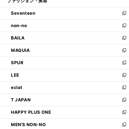
ファッション・美容
く
で
ド
ィ
開
ウ
ン
Seventeen
く
で
ド
新
開
ウ
し
non-no
く
で
い
新
開
ウ
し
BAILA
く
ィ
い
新
ン
ウ
し
MAQUIA
ド
ィ
い
新
ウ
ン
ウ
し
SPUR
で
ド
ィ
い
新
開
ウ
ン
ウ
し
LEE
く
で
ド
ィ
い
新
開
ウ
ン
ウ
し
eclat
く
で
ド
ィ
い
新
開
ウ
ン
ウ
し
T JAPAN
く
で
ド
ィ
い
新
開
ウ
ン
ウ
し
HAPPY PLUS ONE
く
で
ド
ィ
い
新
開
ウ
ン
ウ
し
MEN'S NON-NO
く
で
ド
ィ
い
新