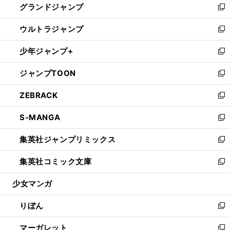
グランドジャンプ
で
ド
ィ
い
新
開
ウ
ン
ウ
し
ウルトラジャンプ
く
で
ド
ィ
い
新
開
ウ
ン
ウ
し
少年ジャンプ+
く
で
ド
ィ
い
新
開
ウ
ン
ウ
し
ジャンプTOON
く
で
ド
ィ
い
新
開
ウ
ン
ウ
し
ZEBRACK
く
で
ド
ィ
い
新
開
ウ
ン
ウ
し
S-MANGA
く
で
ド
ィ
い
新
開
ウ
ン
ウ
し
集英社ジャンプリミックス
く
で
ド
ィ
い
新
開
ウ
ン
ウ
し
集英社コミック文庫
く
で
ド
ィ
い
新
開
ウ
ン
ウ
し
少女マンガ
く
で
ド
ィ
い
開
ウ
ン
ウ
りぼん
く
で
ド
ィ
新
開
ウ
ン
し
マーガレット
く
で
ド
い
新