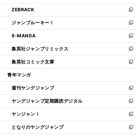
開
ウ
ン
ウ
し
ZEBRACK
く
で
ド
ィ
い
新
開
ウ
ン
ウ
し
ジャンプルーキー！
く
で
ド
ィ
い
新
開
ウ
ン
ウ
し
S-MANGA
く
で
ド
ィ
い
新
開
ウ
ン
ウ
し
集英社ジャンプリミックス
く
で
ド
ィ
い
新
開
ウ
ン
ウ
し
集英社コミック文庫
く
で
ド
ィ
い
新
開
ウ
ン
ウ
し
青年マンガ
く
で
ド
ィ
い
開
ウ
ン
ウ
週刊ヤングジャンプ
く
で
ド
ィ
新
開
ウ
ン
し
ヤングジャンプ定期購読デジタル
く
で
ド
い
新
開
ウ
ウ
し
ヤンジャン！
く
で
ィ
い
新
開
ン
ウ
し
となりのヤングジャンプ
く
ド
ィ
い
新
ウ
ン
ウ
し