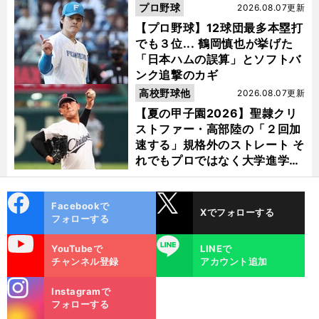
プロ野球
2026.08.07更新
【プロ野球】12球団最多本塁打
でも３位... 鶴岡慎也が挙げた
「日本ハムの誤算」とソフトバ
ンク追撃のカギ
高校野球他
2026.08.07更新
【夏の甲子園2026】聖隷クリ
ストファー・高部陸の「２回加
速する」規格外のストレート そ
れでもプロではなく大学進学を
選ぶ理由
cebo
X
Facebookで
Xでフォローする
ok
フォローする
uTube
LINE
YouTubeで
LINEで
チャンネル登録
アカウント追加
stagra
Instagramで
m
フォローする