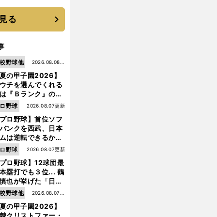
 それでもプロではな
大学進学を選ぶ理由
見る
事
校野球他
2026.08.08更
夏の甲子園2026】
新
ウチを選んでくれる
は『Ｂランク』の選
たち」 八幡商が15
ロ野球
2026.08.07更新
ぶり甲子園をつかん
プロ野球】首位ソフ
"名門復活"の舞台裏
バンクを西武、日本
ムは逆転できるか？
鶴岡慎也が挙げる終
ロ野球
2026.08.07更新
戦のキーマン３人
プロ野球】12球団最
本塁打でも３位... 鶴
慎也が挙げた「日本
ムの誤算」とソフト
校野球他
2026.08.07更
ンク追撃のカギ
夏の甲子園2026】
新
隷クリストファー・