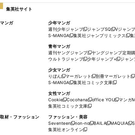
い
し
集英社サイト
ウ
い
ィ
ウ
マンガ
少年マンガ
ン
ィ
週刊少年ジャンプ
ジャンプSQ
Vジャン
ド
ン
新
新
S-MANGA
集英社ジャンプリミックス
集
ウ
ド
新
し
し
新
で
ウ
し
い
い
し
青年マンガ
開
で
い
ウ
ウ
い
週刊ヤングジャンプ
ヤングジャンプ定期
新
く
開
ウ
ィ
ィ
ウ
ウルトラジャンプ
少年ジャンプ+
ジャン
新
し
新
く
ィ
ン
ン
ィ
し
い
し
ン
ド
ド
ン
少女マンガ
い
ウ
い
ド
ウ
ウ
ド
りぼん
マーガレット
別冊マーガレット
新
新
新
ウ
ィ
ウ
ウ
で
で
ウ
S-MANGA
集英社コミック文庫
し
新
し
新
ィ
ン
ィ
で
開
開
で
い
し
い
し
ン
ド
ン
女性マンガ
開
く
く
開
ウ
い
ウ
い
ド
ウ
ド
Cookie
Cocohana
office YOU
マンガM
く
く
新
新
新
ィ
ウ
ィ
ウ
ウ
で
ウ
集英社コミック文庫
し
新
し
し
ン
ィ
ン
ィ
で
開
で
い
し
い
い
ド
ン
ド
ン
取材・ファッション
ファッション・美容
開
く
開
ウ
い
ウ
ウ
ウ
ド
ウ
ド
Seventeen
non-no
BAILA
MAQUIA
S
く
く
新
新
新
新
ィ
ウ
ィ
ィ
で
ウ
で
ウ
集英社オンライン
し
新
し
し
し
ン
ィ
ン
ン
開
で
開
で