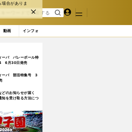
る場合がありま
マイペ
閉じ
検索
メニュ
ー
る
す
ジ
る
動画
インフォ
ィーバ バレーボール特
.4 6月30日発売
ィーバ 部活特集号 3
売
などのお知らせが届く
通知を受け取る方法につ