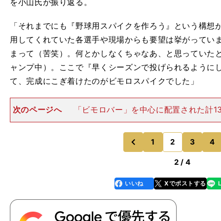
を小山氏が振り返る。
「それまでにも『野球用スパイクを作ろう』という構想
用してくれていた各選手や現場からも要望は挙がってい
まって（苦笑）。何とかしなくちゃなあ、と思っていたと
ャンプ中）。ここで『早くシーズンで投げられるように
て、完成にこぎ着けたのがビモロスパイクでした」
次のページへ
「ビモロバー」を中心に配置された計13
oto by Inoue Kota 2011年の春季キャンプで、山
臼。腱固定手術を受けたが、当時45歳のベテラン左腕
1
2
3
4
のページへ
のページへ
前
2 / 4
いいね
Xでポストする
line
faceboo
x
k