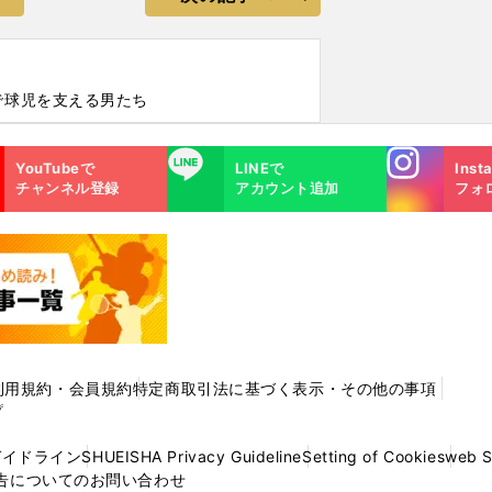
で球児を支える男たち
Instagra
LINE
YouTubeで
LINEで
Inst
m
チャンネル登録
アカウント追加
フォ
利用規約・会員規約
特定商取引法に基づく表示・その他の事項
プ
ガイドライン
SHUEISHA Privacy Guideline
Setting of Cookies
web 
告についてのお問い合わせ