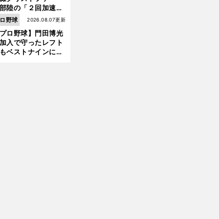
部陸の「２回加速す
」規格外のストレー
ロ野球
2026.08.07更新
 それでもプロではな
プロ野球】門田博光
大学進学を選ぶ理由
加入で守ったレフト
もベストナインに輝
た石嶺和彦 「サッ
」という愛称は松永
美がきっかけ？
前
へ