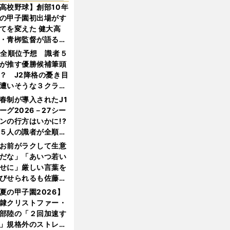
高校野球】創部10年
の甲子園初出場がす
てを変えた 健大高
・青栁監督が語る
機動破壊」はこうし
1全順位予想 識者５
生まれた
が推す優勝候補筆頭
？ J2降格の憂き目
遭いそうな３クラブ
は？
春制が導入されたJ1
ーグ2026－27シー
ンの行方はいかに!?
５人の識者が全順位
大胆予想
お前がラクして生意
だな」「あいつ若い
せに」厳しい言葉を
びせられるも佐藤慎
郎が貫いた誇りとフ
夏の甲子園2026】
ンへの思い
隷クリストファー・
部陸の「２回加速す
」規格外のストレー