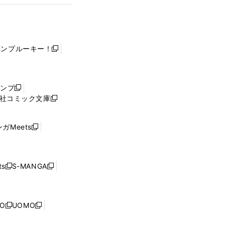
ャンプルーキー！
新
し
い
ウ
ャンプ
新
ィ
社コミック文庫
し
新
ン
い
し
ド
ウ
い
ウ
ガMeets
新
ィ
ウ
で
し
ン
ィ
開
い
ド
ン
く
ウ
ウ
ド
s
S-MANGA
新
新
ィ
で
ウ
し
し
ン
開
で
い
い
ド
く
開
ウ
ウ
ウ
NO
UOMO
く
新
新
ィ
ィ
で
し
し
ン
ン
開