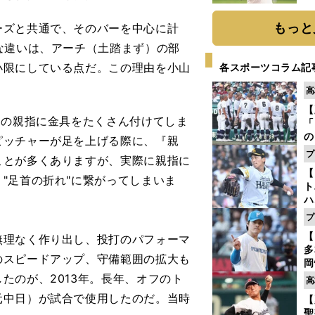
ト
く
もっと
ズと共通で、そのバーを中心に計
な違いは、アーチ（土踏まず）の部
小限にしている点だ。この理由を小山
各スポーツコラム記
高
【
その親指に金具をたくさん付けてしま
「
の
ピッチャーが足を上げる際に、『親
手
プ
ことが多くありますが、実際に親指に
年
【
だ
"足首の折れ"に繋がってしまいま
ト
ハ
プ
盤
【
理なく作り出し、投打のパフォーマ
多
のスピードアップ、守備範囲の拡大も
岡
ハ
たのが、2013年。長年、オフのト
高
バ
元中日）が試合で使用したのだ。当時
【
聖