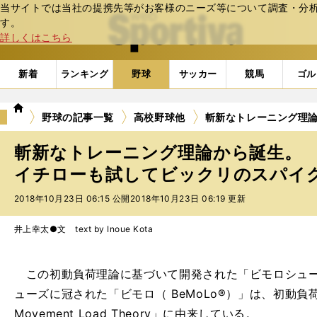
当サイトでは当社の提携先等がお客様のニーズ等について調査・分析し
web Sportiva (webスポルティーバ)
す。
詳しくはこちら
新着
ランキング
野球
サッカー
競馬
ゴル
we
野球の記事一覧
高校野球他
斬新なトレーニング理
b
ス
斬新なトレーニング理論から誕生。
ポ
ル
イチローも試してビックリのスパイク 
テ
2018年10月23日 06:15 公開
2018年10月23日 06:19 更新
ィ
ー
バ
井上幸太●文 text by Inoue Kota
この初動負荷理論に基づいて開発された「ビモロシュー
ューズに冠された「ビモロ（ BeMoLo®）」は、初動負荷理
Movement Load Theory」に由来している。