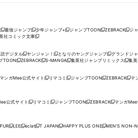
プ
最強ジャンプ
少年ジャンプ+
ジャンプTOON
ZEBRACK
ジ
新
新
新
新
新
英社コミック文庫
し
新
し
し
し
し
い
い
し
い
い
い
ウ
ウ
い
ウ
ウ
ウ
購読デジタル
ヤンジャン！
となりのヤングジャンプ
グランドジ
新
新
新
ィ
ィ
ウ
ィ
ィ
ィ
プTOON
ZEBRACK
S-MANGA
集英社ジャンプリミックス
集英
新
し
新
し
新
し
新
ン
ン
ィ
ン
ン
ン
し
い
し
い
し
い
し
ド
ド
ン
ド
ド
ド
い
ウ
い
ウ
い
ウ
い
ウ
ウ
ド
ウ
ウ
ウ
マンガMee公式サイト
リマコミ
ジャンプTOON
ZEBRACK
マン
新
新
新
新
ウ
ィ
ウ
ィ
ウ
ィ
ウ
で
で
ウ
で
で
で
し
し
し
し
し
ィ
ン
ィ
ン
ィ
ン
ィ
開
開
で
開
開
開
い
い
い
い
い
ン
ド
ン
ド
ン
ド
ン
く
く
開
く
く
く
ウ
ウ
ウ
ウ
ウ
ド
ウ
ド
ウ
ド
ウ
ド
ee公式サイト
リマコミ
ジャンプTOON
ZEBRACK
マンガMeet
く
新
新
新
新
ィ
ィ
ィ
ィ
ィ
ウ
で
ウ
で
ウ
で
ウ
し
し
し
し
ン
ン
ン
ン
ン
で
開
で
開
で
開
で
い
い
い
い
ド
ド
ド
ド
ド
開
く
開
く
開
く
開
ウ
ウ
ウ
ウ
ウ
ウ
ウ
ウ
ウ
PUR
LEE
eclat
T JAPAN
HAPPY PLUS ONE
MEN'S NON-
く
く
く
く
新
新
新
新
新
ィ
ィ
ィ
ィ
で
で
で
で
で
し
し
し
し
し
ン
ン
ン
ン
開
開
開
開
開