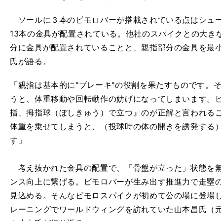
ソールに３本のビモロバーが搭載されている点はシュー
13本の金具が配置されている。他社のスパイクとの大き
分に金具が配置されていることと、親指部分の金具を最
氏が語る。
「親指は基本的に"ブレーキ"の役割を果たすものです。
うと、体重移動や回転動作の妨げになってしまいます。
指、拇指球（ぼしきゅう）で立つ』のが正解と言われる
体重を乗せてしまうと、（投球時の体の開きを誘発する）
す」
考え抜かれた金具の配置で、「骨盤が立った」状態を無
ンス向上に繋げる。ビモロバーが生み出す推進力で走塁
見込める。そんなビモロスパイクが初めて公の場に登場し
レーニングでワールドウィングを訪れていた山本昌氏（