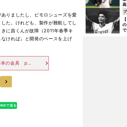
高
る
プ
がありましたし、ビモロシューズを愛
ト
【
く
ました。けれども、製作が難航してし
の
で
きに昌くんが故障（2011年春季キ
い
しなければ』と開発のペースを上げ
サ
浩
本の金具 ph
本氏は右足首を脱
の故障は「再起
次
LINEで送る