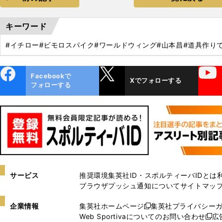
キーワード
#イチロー
#ビモロスパイク
#ワールドウィング
#山本昌
#道具作り
ebo
X
YouTube
Facebookで
Xでフォローする
ok
フォローする
サービス
推奨環境
集英社ID・スポルティーバIDとは
ブラウザプッシュ通知について
サイトマッ
企業情報
集英社ホームページ
集英社プライバシー
新
Web Sportivaについてのお問い合わせ
広
し
新