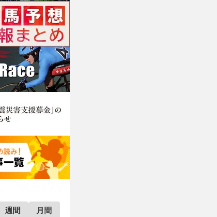
週間
月間