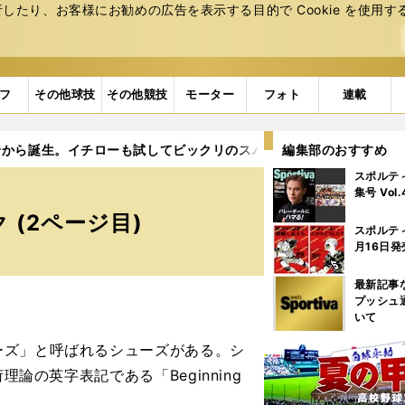
たり、お客様にお勧めの広告を表⽰する⽬的で Cookie を使⽤す
フ
その他球技
その他競技
モーター
フォト
連載
論から誕生。イチローも試してビックリのスパイク
編集部のおすすめ
2ページ目
スポルテ
集号 Vol
(2ページ目)
スポルテ
月16日発
最新記事
プッシュ
いて
ズ」と呼ばれるシューズがある。シ
論の英字表記である「Beginning