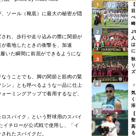
【
1
目
、ソール（靴底）に最大の秘密が隠
べ
崎
「
J
2
置され、歩行や走り込みの際に関節が
て
人
は
裏が着地したときの衝撃を、加速
に
、履いた瞬間に前屈ができるようにな
と
秋
3
リ
ズ
なうことでも、脚の関節と筋肉の緊
4
を
マシン」とも呼べるような一品に仕上
「
気
ウォーミングアップで着用するなど、
く
浴
5
太
【
ロスパイク」という野球用のスパイ
ァ
聖
したイチローが公式戦で使用し、「イ
高
る
介されたスパイクだ。