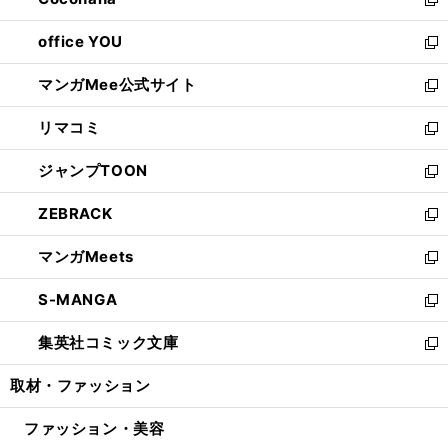
ド
い
新
開
ウ
ウ
し
office YOU
く
で
ィ
い
新
開
ン
ウ
し
マンガMee公式サイト
く
ド
ィ
い
新
ウ
ン
ウ
し
リマコミ
で
ド
ィ
い
新
開
ウ
ン
ウ
し
ジャンプTOON
く
で
ド
ィ
い
新
開
ウ
ン
ウ
し
ZEBRACK
く
で
ド
ィ
い
新
開
ウ
ン
ウ
し
マンガMeets
く
で
ド
ィ
い
新
開
ウ
ン
ウ
し
S-MANGA
く
で
ド
ィ
い
新
開
ウ
ン
ウ
し
集英社コミック文庫
く
で
ド
ィ
い
新
開
ウ
ン
ウ
し
取材・ファッション
く
で
ド
ィ
い
開
ウ
ン
ウ
ファッション・美容
く
で
ド
ィ