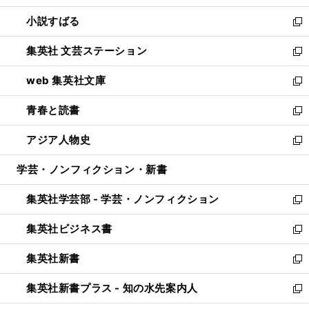
開
ウ
し
小説すばる
く
で
い
新
開
ウ
し
集英社 文芸ステーション
く
ィ
い
新
ン
ウ
し
web 集英社文庫
ド
ィ
い
新
ウ
ン
ウ
し
青春と読書
で
ド
ィ
い
新
開
ウ
ン
ウ
し
アジア人物史
く
で
ド
ィ
い
新
開
ウ
ン
ウ
し
学芸・ノンフィクション・新書
く
で
ド
ィ
い
開
ウ
ン
ウ
集英社学芸部 - 学芸・ノンフィクション
く
で
ド
ィ
新
開
ウ
ン
し
集英社ビジネス書
く
で
ド
い
新
開
ウ
ウ
し
集英社新書
く
で
ィ
い
新
開
ン
ウ
し
集英社新書プラス - 知の水先案内人
く
ド
ィ
い
新
ウ
ン
ウ
し