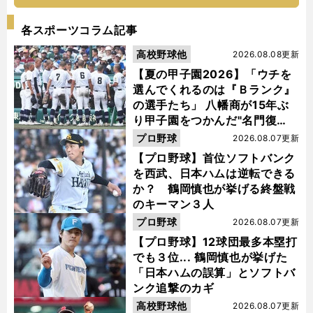
各スポーツコラム記事
高校野球他
2026.08.08更新
【夏の甲子園2026】「ウチを
選んでくれるのは『Ｂランク』
の選手たち」 八幡商が15年ぶ
り甲子園をつかんだ"名門復
活"の舞台裏
プロ野球
2026.08.07更新
【プロ野球】首位ソフトバンク
を西武、日本ハムは逆転できる
か？ 鶴岡慎也が挙げる終盤戦
のキーマン３人
プロ野球
2026.08.07更新
【プロ野球】12球団最多本塁打
でも３位... 鶴岡慎也が挙げた
「日本ハムの誤算」とソフトバ
ンク追撃のカギ
高校野球他
2026.08.07更新