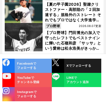
【夏の甲子園2026】聖隷クリ
ストファー・高部陸の「２回加
速する」規格外のストレート そ
れでもプロではなく大学進学を
選ぶ理由
プロ野球
2026.08.07更新
【プロ野球】門田博光の加入で
守ったレフトでもベストナイン
に輝いた石嶺和彦 「サッサ」と
いう愛称は松永浩美がきっか
け？
cebo
X
Facebookで
Xでフォローする
ok
フォローする
uTube
LINE
YouTubeで
LINEで
チャンネル登録
アカウント追加
stagra
Instagramで
m
フォローする