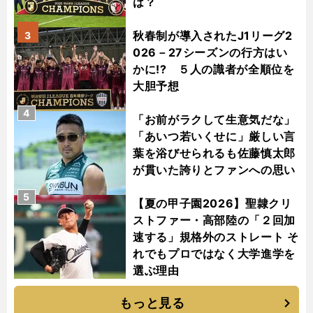
は？
秋春制が導入されたJ1リーグ2
3
026－27シーズンの行方はい
かに!? ５人の識者が全順位を
大胆予想
4
「お前がラクして生意気だな」
「あいつ若いくせに」厳しい言
葉を浴びせられるも佐藤慎太郎
が貫いた誇りとファンへの思い
5
【夏の甲子園2026】聖隷クリ
ストファー・高部陸の「２回加
速する」規格外のストレート そ
れでもプロではなく大学進学を
選ぶ理由
もっと見る