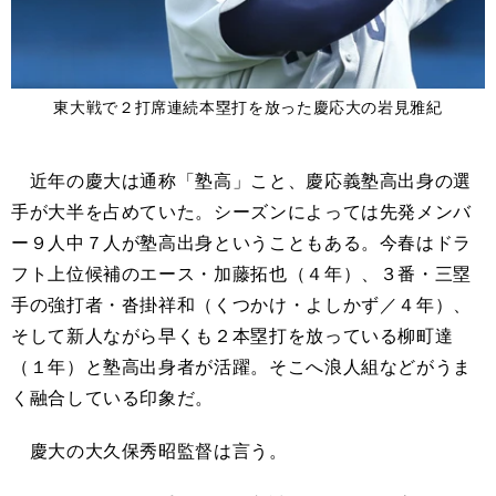
東大戦で２打席連続本塁打を放った慶応大の岩見雅紀
近年の慶大は通称「塾高」こと、慶応義塾高出身の選
手が大半を占めていた。シーズンによっては先発メンバ
ー９人中７人が塾高出身ということもある。今春はドラ
フト上位候補のエース・加藤拓也（４年）、３番・三塁
手の強打者・沓掛祥和（くつかけ・よしかず／４年）、
そして新人ながら早くも２本塁打を放っている柳町達
（１年）と塾高出身者が活躍。そこへ浪人組などがうま
く融合している印象だ。
慶大の大久保秀昭監督は言う。