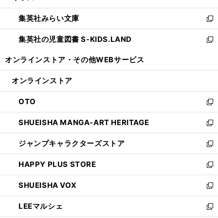
開
ウ
ン
ウ
集英社みらい文庫
く
で
ド
ィ
新
開
ウ
ン
し
集英社の児童図書 S-KIDS.LAND
く
で
ド
い
新
開
ウ
ウ
し
オンラインストア・
その他WEBサービス
く
で
ィ
い
開
ン
ウ
オンラインストア
く
ド
ィ
ウ
ン
OTO
で
ド
新
開
ウ
し
SHUEISHA MANGA-ART HERITAGE
く
で
い
新
開
ウ
し
ジャンプキャラクターズストア
く
ィ
い
新
ン
ウ
し
HAPPY PLUS STORE
ド
ィ
い
新
ウ
ン
ウ
し
SHUEISHA VOX
で
ド
ィ
い
新
開
ウ
ン
ウ
し
LEEマルシェ
く
で
ド
ィ
い
新
開
ウ
ン