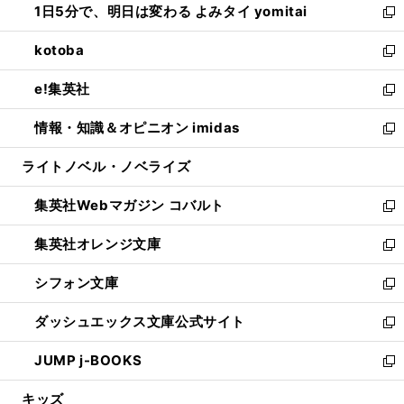
1日5分で、明日は変わる よみタイ yomitai
で
ド
ィ
い
新
開
ウ
ン
ウ
し
kotoba
く
で
ド
ィ
い
新
開
ウ
ン
ウ
し
e!集英社
く
で
ド
ィ
い
新
開
ウ
ン
ウ
し
情報・知識＆オピニオン imidas
く
で
ド
ィ
い
新
開
ウ
ン
ウ
し
ライトノベル・ノベライズ
く
で
ド
ィ
い
開
ウ
ン
ウ
集英社Webマガジン コバルト
く
で
ド
ィ
新
開
ウ
ン
し
集英社オレンジ文庫
く
で
ド
い
新
開
ウ
ウ
し
シフォン文庫
く
で
ィ
い
新
開
ン
ウ
し
ダッシュエックス文庫公式サイト
く
ド
ィ
い
新
ウ
ン
ウ
し
JUMP j-BOOKS
で
ド
ィ
い
新
開
ウ
ン
ウ
し
キッズ
く
で
ド
ィ
い