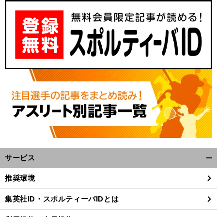
サービス
開
く/
推奨環境
閉
じ
集英社ID・スポルティーバIDとは
る