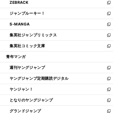
ZEBRACK
く
で
ド
ィ
い
新
開
ウ
ン
ウ
し
ジャンプルーキー！
く
で
ド
ィ
い
新
開
ウ
ン
ウ
し
S-MANGA
く
で
ド
ィ
い
新
開
ウ
ン
ウ
し
集英社ジャンプリミックス
く
で
ド
ィ
い
新
開
ウ
ン
ウ
し
集英社コミック文庫
く
で
ド
ィ
い
新
開
ウ
ン
ウ
し
青年マンガ
く
で
ド
ィ
い
開
ウ
ン
ウ
週刊ヤングジャンプ
く
で
ド
ィ
新
開
ウ
ン
し
ヤングジャンプ定期購読デジタル
く
で
ド
い
新
開
ウ
ウ
し
ヤンジャン！
く
で
ィ
い
新
開
ン
ウ
し
となりのヤングジャンプ
く
ド
ィ
い
新
ウ
ン
ウ
し
グランドジャンプ
で
ド
ィ
い
新