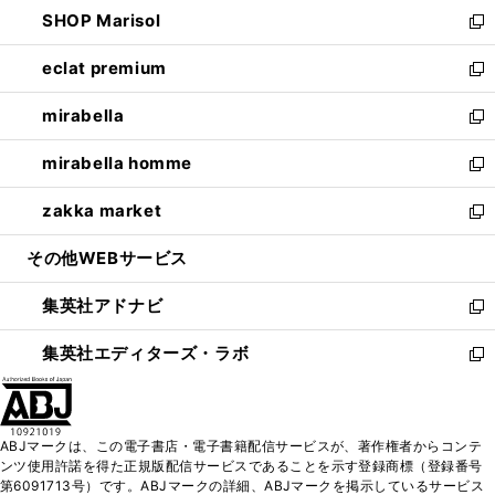
ウ
し
SHOP Marisol
く
で
ド
ィ
い
新
開
ウ
ン
ウ
し
eclat premium
く
で
ド
ィ
い
新
開
ウ
ン
ウ
し
mirabella
く
で
ド
ィ
い
新
開
ウ
ン
ウ
し
mirabella homme
く
で
ド
ィ
い
新
開
ウ
ン
ウ
し
zakka market
く
で
ド
ィ
い
新
開
ウ
ン
ウ
し
その他WEBサービス
く
で
ド
ィ
い
開
ウ
ン
ウ
集英社アドナビ
く
で
ド
ィ
新
開
ウ
ン
し
集英社エディターズ・ラボ
く
で
ド
い
新
開
ウ
ウ
し
く
で
ィ
い
開
ン
ウ
ABJマークは、この電子書店・電子書籍配信サービスが、著作権者からコンテ
く
ド
ィ
ンツ使用許諾を得た正規版配信サービスであることを示す登録商標（登録番号
ウ
ン
第6091713号）です。ABJマークの詳細、ABJマークを掲示しているサービス