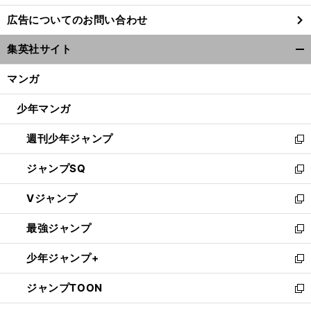
し
広告についてのお問い合わせ
い
ウ
集英社サイト
ィ
開
ン
く/
マンガ
ド
閉
ウ
じ
少年マンガ
で
る
開
週刊少年ジャンプ
く
新
し
ジャンプSQ
い
新
ウ
し
Vジャンプ
ィ
い
新
ン
ウ
し
最強ジャンプ
ド
ィ
い
新
ウ
ン
ウ
し
少年ジャンプ+
で
ド
ィ
い
新
開
ウ
ン
ウ
し
ジャンプTOON
く
で
ド
ィ
い
新
開
ウ
ン
ウ
し