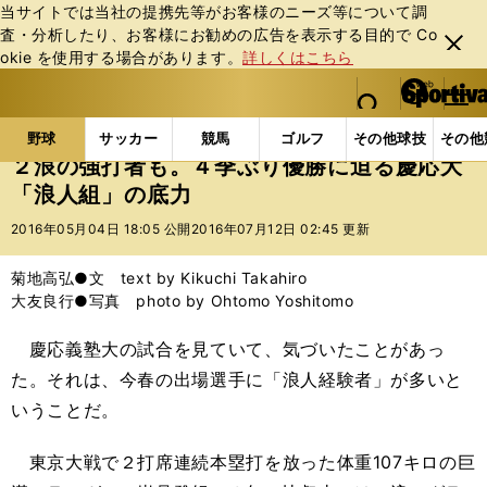
当サイトでは当社の提携先等がお客様のニーズ等について調
査・分析したり、お客様にお勧めの広告を表⽰する⽬的で Co
閉じ
okie を使⽤する場合があります。
詳しくはこちら
る
マイペ
web Sportiva (webスポルティーバ)
検索
メニュ
we
ー
野球の記事一覧
高校野球他
２浪の強打者も。４季
b
ジ
野球
サッカー
競馬
ゴルフ
その他球技
その他
ス
２浪の強打者も。４季ぶり優勝に迫る慶応大
ポ
「浪人組」の底力
ル
テ
2016年05月04日 18:05 公開
2016年07月12日 02:45 更新
ィ
ー
菊地高弘●文 text by Kikuchi Takahiro
バ
大友良行●写真 photo by Ohtomo Yoshitomo
慶応義塾大の試合を見ていて、気づいたことがあっ
た。それは、今春の出場選手に「浪人経験者」が多いと
いうことだ。
東京大戦で２打席連続本塁打を放った体重107キロの巨