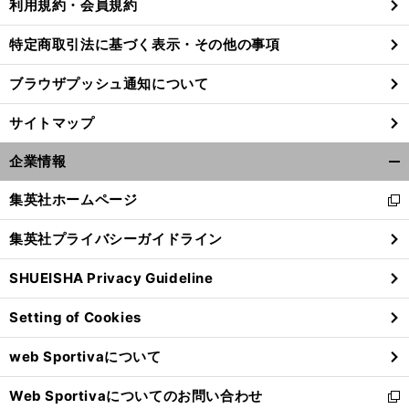
利用規約・会員規約
特定商取引法に基づく表示・その他の事項
、
？
前
ブラウザプッシュ通知について
へ
サイトマップ
企業情報
開
く/
集英社ホームページ
新
閉
し
じ
集英社プライバシーガイドライン
い
る
ウ
SHUEISHA Privacy Guideline
ィ
ン
Setting of Cookies
ド
ウ
web Sportivaについて
で
開
Web Sportivaについてのお問い合わせ
く
新