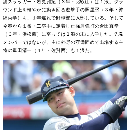
漢スラッガー・岩見雅紀（３年・比叡山）は１浪。グラ
ウンド上を軽やかに動き回る遊撃手の照屋塁（３年・沖
縄尚学）も、１年遅れで野球部に入部している。そして
今春から１番・二塁手に定着した強肩強打の倉田直幸
（３年・浜松西）に至っては２浪の末に入学した。先発
メンバーではないが、主に外野の守備固めで出場する主
将の重田清一（４年・佐賀西）も１浪だ。