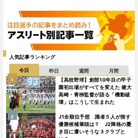
人気記事ランキング
今日
昨日
週間
月間
【高校野球】創部10年目の甲子
1
園初出場がすべてを変えた 健大
高崎・青栁監督が語る「機動破
壊」はこうして生まれた
J1全順位予想 識者５人が推す
2
優勝候補筆頭は？ J2降格の憂
き目に遭いそうな３クラブと