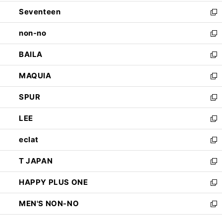
開
ウ
ン
Seventeen
く
で
ド
新
開
ウ
し
non-no
く
で
い
新
開
ウ
し
BAILA
く
ィ
い
新
ン
ウ
し
MAQUIA
ド
ィ
い
新
ウ
ン
ウ
し
SPUR
で
ド
ィ
い
新
開
ウ
ン
ウ
し
LEE
く
で
ド
ィ
い
新
開
ウ
ン
ウ
し
eclat
く
で
ド
ィ
い
新
開
ウ
ン
ウ
し
T JAPAN
く
で
ド
ィ
い
新
開
ウ
ン
ウ
し
HAPPY PLUS ONE
く
で
ド
ィ
い
新
開
ウ
ン
ウ
し
MEN'S NON-NO
く
で
ド
ィ
い
新
開
ウ
ン
ウ
し