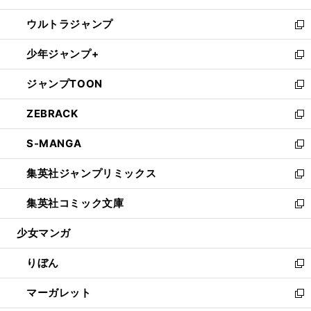
開
ウ
ン
ウ
し
ウルトラジャンプ
く
で
ド
ィ
い
新
開
ウ
ン
ウ
し
少年ジャンプ+
く
で
ド
ィ
い
新
開
ウ
ン
ウ
し
ジャンプTOON
く
で
ド
ィ
い
新
開
ウ
ン
ウ
し
ZEBRACK
く
で
ド
ィ
い
新
開
ウ
ン
ウ
し
S-MANGA
く
で
ド
ィ
い
新
開
ウ
ン
ウ
し
集英社ジャンプリミックス
く
で
ド
ィ
い
新
開
ウ
ン
ウ
し
集英社コミック文庫
く
で
ド
ィ
い
新
開
ウ
ン
ウ
し
少女マンガ
く
で
ド
ィ
い
開
ウ
ン
ウ
りぼん
く
で
ド
ィ
新
開
ウ
ン
し
マーガレット
く
で
ド
い
新
開
ウ
ウ
し