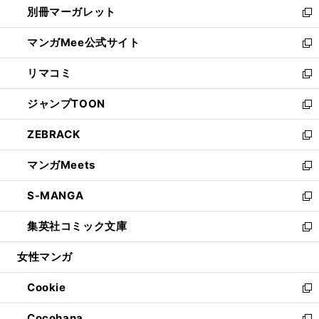
別冊マーガレット
く
で
ィ
い
新
開
ン
ウ
し
マンガMee公式サイト
く
ド
ィ
い
新
ウ
ン
ウ
し
リマコミ
で
ド
ィ
い
新
開
ウ
ン
ウ
し
ジャンプTOON
く
で
ド
ィ
い
新
開
ウ
ン
ウ
し
ZEBRACK
く
で
ド
ィ
い
新
開
ウ
ン
ウ
し
マンガMeets
く
で
ド
ィ
い
新
開
ウ
ン
ウ
し
S-MANGA
く
で
ド
ィ
い
新
開
ウ
ン
ウ
し
集英社コミック文庫
く
で
ド
ィ
い
新
開
ウ
ン
ウ
し
女性マンガ
く
で
ド
ィ
い
開
ウ
ン
ウ
Cookie
く
で
ド
ィ
新
開
ウ
ン
し
Cocohana
く
で