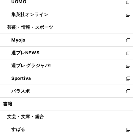
UOMO
く
で
ド
ィ
い
新
開
ウ
ン
ウ
し
集英社オンライン
く
で
ド
ィ
い
新
開
ウ
ン
ウ
し
芸能・情報・スポーツ
く
で
ド
ィ
い
開
ウ
ン
ウ
Myojo
く
で
ド
ィ
新
開
ウ
ン
し
週プレNEWS
く
で
ド
い
新
開
ウ
ウ
し
週プレ グラジャパ!
く
で
ィ
い
新
開
ン
ウ
し
Sportiva
く
ド
ィ
い
新
ウ
ン
ウ
し
パラスポ
で
ド
ィ
い
新
開
ウ
ン
ウ
し
書籍
く
で
ド
ィ
い
開
ウ
ン
ウ
文芸・文庫・総合
く
で
ド
ィ
開
ウ
ン
すばる
く
で
ド
新