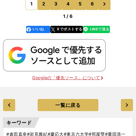
どうしよう」と考えていると、父親からこんなこと
次
1
2
3
4
5
6
のページへ
を言われた。
1 / 6
いいね
Xでポストする
LINEで送る
line
faceboo
x
k
Googleの「優先ソース」について
一覧に戻る
キーワード
#倉田直幸
#岩見雅紀
#慶応大
#東京六大学
#照屋塁
#重田清一