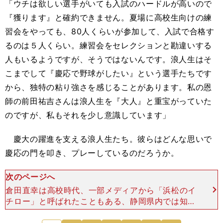
「ウチは欲しい選手がいても入試のハードルが高いので
『獲ります』と確約できません。夏場に高校生向けの練
習会をやっても、80人くらいが参加して、入試で合格す
るのは５人くらい。練習会をセレクションと勘違いする
人もいるようですが、そうではないんです。浪人生はそ
こまでして『慶応で野球がしたい』という選手たちです
から、独特の粘り強さを感じることがあります。私の恩
師の前田祐吉さんは浪人生を『大人』と重宝がっていた
のですが、私もそれを少し意識しています」
慶大の躍進を支える浪人生たち。彼らはどんな思いで
慶応の門を叩き、プレーしているのだろうか。
次のページへ
倉田直幸は高校時代、一部メディアから「浜松のイ
チロー」と呼ばれたこともある、静岡県内では知ら
れた好打者だった。高校３年の夏を終えて「大学を