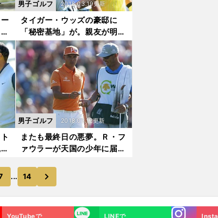
男子ゴルフ
2018.03.19更新
ター
タイガー・ウッズの豪邸に
」の
「秘密基地」が。親友が明か
す、復調の理由
男子ゴルフ
2018.02.12更新
・ト
またも最終日の悪夢。Ｒ・フ
観客
ァウラーが天国の少年に届け
たかったもの
次
7
...
14
Instagra
LINE
YouTubeで
LINEで
Inst