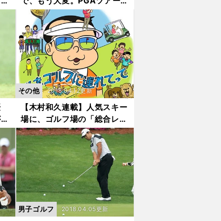
アー
で、もう大変。PGAツアー改
革の狙いは？
その他
2018.04.12更新
優
【木村和久連載】人気スキー
がハ
場に、ゴルフ場の「総合レジ
ャー化」を学ぶ
男子ゴルフ
2018.04.05更新