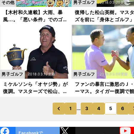
その他
男子ゴルフ
2018.03.22更新
2018.03.20更新
【木村和久連載】大雨、暴
復帰した松山英樹。マス
風...。「悪い条件」でのゴル
ズを前に「身体とゴルフ
フに人生を学ぶ
現状を明かす
男子ゴルフ
男子ゴルフ
2018.03.12更新
2018.03.05更新
ミケルソンら「オヤジ勢」が
ファンの暴言に激怒のＪ
復調。マスターズで松山、ト
ーマス。タイガー復調で
ーマスと激突
もエキサイト
1
...
3
4
5
6
のページへ
のページへ
前
ebo
X
YouTube
Facebookで