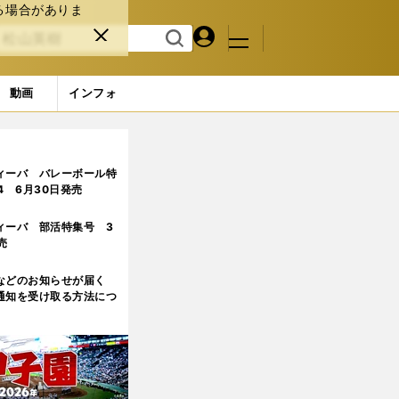
る場合がありま
マイペ
閉じ
検索
メニュ
ー
る
す
ジ
る
動画
インフォ
ィーバ バレーボール特
.4 6月30日発売
ィーバ 部活特集号 3
売
などのお知らせが届く
通知を受け取る方法につ