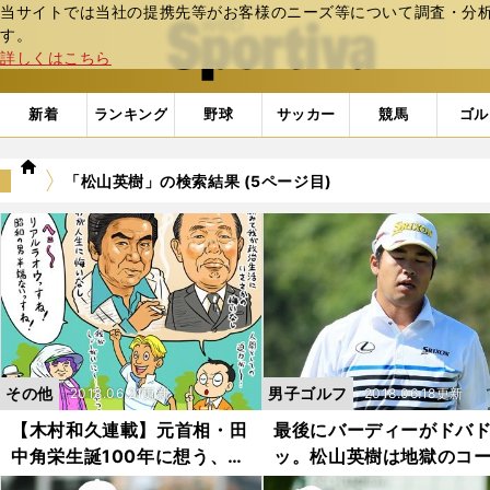
当サイトでは当社の提携先等がお客様のニーズ等について調査・分析し
web Sportiva (webスポルティーバ)
す。
詳しくはこちら
新着
ランキング
野球
サッカー
競馬
ゴル
we
「松山英樹」の検索結果 (5ページ目)
b
ス
ポ
ル
テ
ィ
ー
バ
その他
男子ゴルフ
2018.06.21更新
2018.06.18更新
【木村和久連載】元首相・田
最後にバーディーがドバ
中角栄生誕100年に想う、我
ッ。松山英樹は地獄のコ
がゴルフ人生
で何を得たか