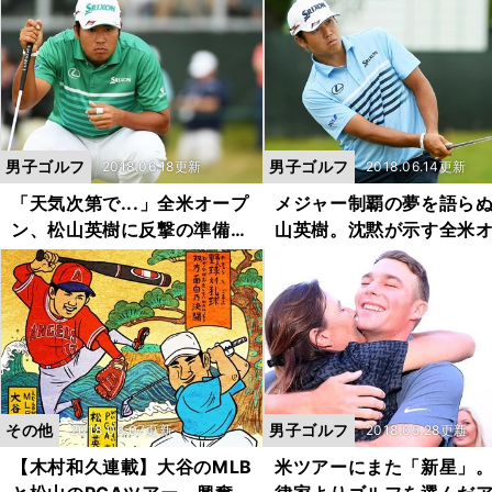
男子ゴルフ
男子ゴルフ
2018.06.18更新
2018.06.14更新
「天気次第で...」全米オープ
メジャー制覇の夢を語ら
ン、松山英樹に反撃の準備は
山英樹。沈黙が示す全米
できている
プンへの想い
その他
男子ゴルフ
2018.06.07更新
2018.05.28更新
【木村和久連載】大谷のMLB
米ツアーにまた「新星」