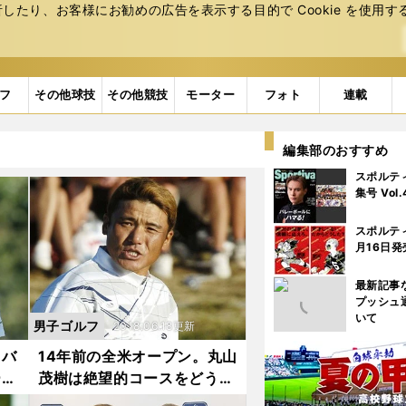
たり、お客様にお勧めの広告を表⽰する⽬的で Cookie を使⽤す
フ
その他球技
その他競技
モーター
フォト
連載
編集部のおすすめ
スポルテ
集号 Vol
スポルテ
月16日発
最新記事
プッシュ
いて
男子ゴルフ
2018.06.18更新
ドバ
14年前の全米オープン。丸山
ース
茂樹は絶望的コースをどう攻
略したのか