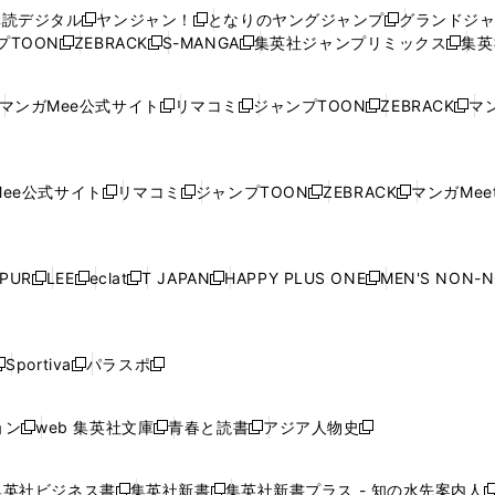
ウ
ウ
い
ウ
ウ
ウ
購読デジタル
ヤンジャン！
となりのヤングジャンプ
グランドジ
新
新
新
ィ
ィ
ウ
ィ
ィ
ィ
プTOON
ZEBRACK
S-MANGA
集英社ジャンプリミックス
集英
新
し
新
し
新
し
新
ン
ン
ィ
ン
ン
ン
し
い
し
い
し
い
し
ド
ド
ン
ド
ド
ド
い
ウ
い
ウ
い
ウ
い
ウ
ウ
ド
ウ
ウ
ウ
マンガMee公式サイト
リマコミ
ジャンプTOON
ZEBRACK
マン
新
新
新
新
ウ
ィ
ウ
ィ
ウ
ィ
ウ
で
で
ウ
で
で
で
し
し
し
し
し
ィ
ン
ィ
ン
ィ
ン
ィ
開
開
で
開
開
開
い
い
い
い
い
ン
ド
ン
ド
ン
ド
ン
く
く
開
く
く
く
ウ
ウ
ウ
ウ
ウ
ド
ウ
ド
ウ
ド
ウ
ド
ee公式サイト
リマコミ
ジャンプTOON
ZEBRACK
マンガMeet
く
新
新
新
新
ィ
ィ
ィ
ィ
ィ
ウ
で
ウ
で
ウ
で
ウ
し
し
し
し
ン
ン
ン
ン
ン
で
開
で
開
で
開
で
い
い
い
い
ド
ド
ド
ド
ド
開
く
開
く
開
く
開
ウ
ウ
ウ
ウ
ウ
ウ
ウ
ウ
ウ
PUR
LEE
eclat
T JAPAN
HAPPY PLUS ONE
MEN'S NON-
く
く
く
く
新
新
新
新
新
ィ
ィ
ィ
ィ
で
で
で
で
で
し
し
し
し
し
ン
ン
ン
ン
開
開
開
開
開
い
い
い
い
い
ド
ド
ド
ド
く
く
く
く
く
ウ
ウ
ウ
ウ
ウ
ウ
ウ
ウ
ウ
Sportiva
パラスポ
新
新
ィ
ィ
ィ
ィ
ィ
で
で
で
で
し
し
し
ン
ン
ン
ン
ン
開
開
開
開
い
い
い
ド
ド
ド
ド
ド
ョン
web 集英社文庫
青春と読書
アジア人物史
く
く
く
く
新
新
新
新
ウ
ウ
ウ
ウ
ウ
ウ
ウ
ウ
し
し
し
し
ィ
ィ
ィ
で
で
で
で
で
い
い
い
い
ン
ン
ン
集英社ビジネス書
集英社新書
集英社新書プラス - 知の水先案内人
開
開
開
開
開
新
新
新