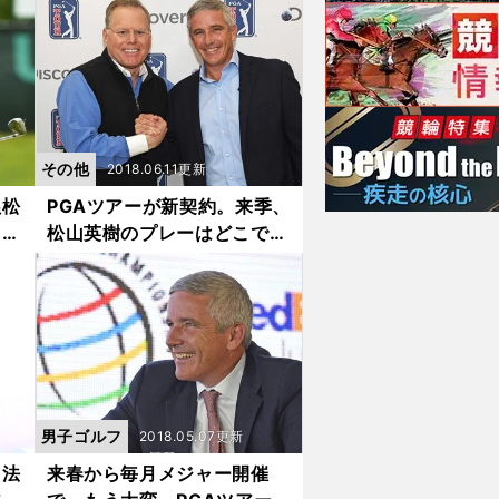
その他
2018.06.11更新
ぬ松
PGAツアーが新契約。来季、
オー
松山英樹のプレーはどこで放
映されるか
男子ゴルフ
2018.05.07更新
。法
来春から毎月メジャー開催