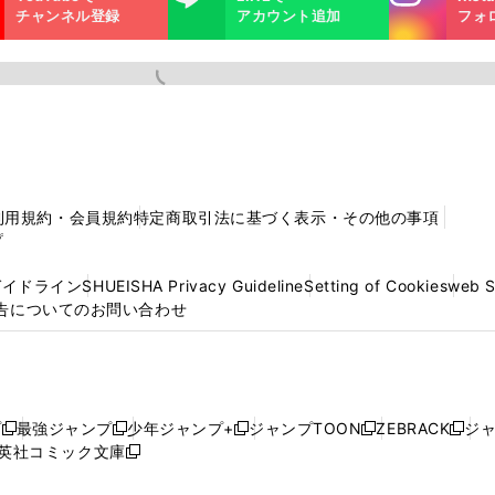
m
チャンネル登録
アカウント追加
フォ
利用規約・会員規約
特定商取引法に基づく表示・その他の事項
プ
ガイドライン
SHUEISHA Privacy Guideline
Setting of Cookies
web 
告についてのお問い合わせ
プ
最強ジャンプ
少年ジャンプ+
ジャンプTOON
ZEBRACK
ジ
新
新
新
新
新
英社コミック文庫
し
新
し
し
し
し
い
い
し
い
い
い