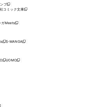
ウ
ャンプ
新
ィ
社コミック文庫
し
新
ン
い
し
ド
ウ
い
ウ
ガMeets
新
ィ
ウ
で
し
ン
ィ
開
い
ド
ン
く
ウ
ウ
ド
s
S-MANGA
新
新
ィ
で
ウ
し
し
ン
開
で
い
い
ド
く
開
ウ
ウ
ウ
NO
UOMO
く
新
新
ィ
ィ
で
し
し
ン
ン
開
い
い
ド
ド
く
ウ
ウ
ウ
ウ
ィ
ィ
で
で
ン
ン
開
開
ド
ド
く
く
ウ
ウ
で
で
開
開