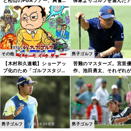
と松山のPGAツアー、興奮す
律家よりゴルフを選んだ
るのは？
ロン・ワイズ
その他
男子ゴルフ
2018.04.19更新
2018.04.14更新
【木村和久連載】ショーアッ
苦難のマスターズ。宮里
プ化のため「ゴルフスタジア
作、池田勇太、それぞれ
ム」の建設を！
マった落とし穴
男子ゴルフ
男子ゴルフ
2018.04.09更新
2018.04.09更新