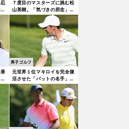
、忍
７度目のマスターズに挑む松
間は
山英樹。「気づきの邪念」を
振り払えるか
男子ゴルフ
2018.03.26更新
桃香
元世界１位マキロイを完全復
」８
活させた「パットの名手」の
３時間レッスン