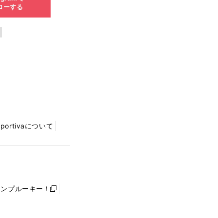
ローする
Sportivaについて
ャンプルーキー！
新
し
い