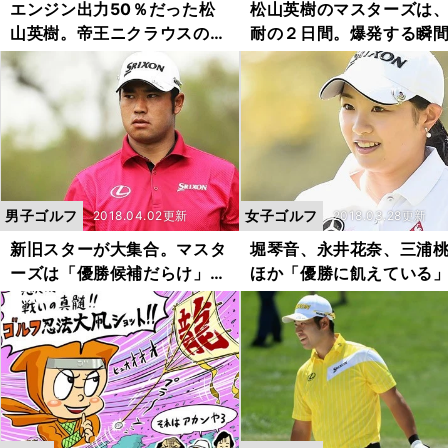
エンジン出力50％だった松
松山英樹のマスターズは
山英樹。帝王ニクラウスのよ
耐の２日間。爆発する瞬
うに悔しがる
きっとくる！
男子ゴルフ
女子ゴルフ
2018.04.02更新
2018.03.28更新
新旧スターが大集合。マスタ
堀琴音、永井花奈、三浦
ーズは「優勝候補だらけ」で
ほか「優勝に飢えている
大変なことに
人の女子プロ