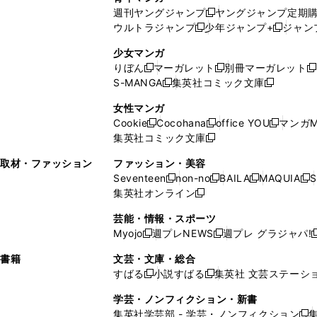
開
で
い
ウ
ウ
い
週刊ヤングジャンプ
ヤングジャンプ定期
新
く
開
ウ
ィ
ィ
ウ
ウルトラジャンプ
少年ジャンプ+
ジャン
新
し
新
く
ィ
ン
ン
ィ
し
い
し
ン
ド
ド
ン
少女マンガ
い
ウ
い
ド
ウ
ウ
ド
りぼん
マーガレット
別冊マーガレット
新
新
新
ウ
ィ
ウ
ウ
で
で
ウ
S-MANGA
集英社コミック文庫
し
新
し
新
ィ
ン
ィ
で
開
開
で
い
し
い
し
ン
ド
ン
女性マンガ
開
く
く
開
ウ
い
ウ
い
ド
ウ
ド
Cookie
Cocohana
office YOU
マンガM
く
く
新
新
新
ィ
ウ
ィ
ウ
ウ
で
ウ
集英社コミック文庫
し
新
し
し
ン
ィ
ン
ィ
で
開
で
い
し
い
い
ド
ン
ド
ン
取材・ファッション
ファッション・美容
開
く
開
ウ
い
ウ
ウ
ウ
ド
ウ
ド
Seventeen
non-no
BAILA
MAQUIA
S
く
く
新
新
新
新
ィ
ウ
ィ
ィ
で
ウ
で
ウ
集英社オンライン
し
新
し
し
し
ン
ィ
ン
ン
開
で
開
で
い
し
い
い
い
ド
ン
ド
ド
芸能・情報・スポーツ
く
開
く
開
ウ
い
ウ
ウ
ウ
ウ
ド
ウ
ウ
Myojo
週プレNEWS
週プレ グラジャパ!
く
く
新
新
新
ィ
ウ
ィ
ィ
ィ
で
ウ
で
で
し
し
ン
ィ
ン
ン
ン
書籍
文芸・文庫・総合
開
で
開
開
い
い
ド
ン
ド
ド
ド
すばる
小説すばる
集英社 文芸ステーシ
く
開
く
く
新
新
ウ
ウ
ウ
ド
ウ
ウ
ウ
く
し
し
ィ
ィ
学芸・ノンフィクション・新書
で
ウ
で
で
で
い
い
ン
ン
集英社学芸部 - 学芸・ノンフィクション
開
で
開
開
開
新