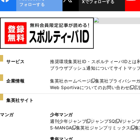
Xでフォローする
ok
フォローする
サービス
推奨環境
集英社ID・スポルティーバIDとは
ブラウザプッシュ通知について
サイトマッ
企業情報
集英社ホームページ
集英社プライバシー
新
Web Sportivaについてのお問い合わせ
広
し
新
い
し
集英社サイト
ウ
い
ィ
ウ
マンガ
少年マンガ
ン
ィ
週刊少年ジャンプ
ジャンプSQ
Vジャン
ド
ン
新
新
S-MANGA
集英社ジャンプリミックス
集
ウ
ド
新
し
し
新
で
ウ
し
い
い
し
青年マンガ