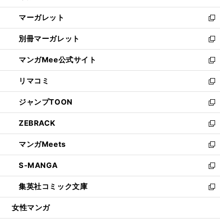
開
ウ
ン
し
マーガレット
く
で
ド
い
新
開
ウ
ウ
し
別冊マーガレット
く
で
ィ
い
新
開
ン
ウ
し
マンガMee公式サイト
く
ド
ィ
い
新
ウ
ン
ウ
し
リマコミ
で
ド
ィ
い
新
開
ウ
ン
ウ
し
ジャンプTOON
く
で
ド
ィ
い
新
開
ウ
ン
ウ
し
ZEBRACK
く
で
ド
ィ
い
新
開
ウ
ン
ウ
し
マンガMeets
く
で
ド
ィ
い
新
開
ウ
ン
ウ
し
S-MANGA
く
で
ド
ィ
い
新
開
ウ
ン
ウ
し
集英社コミック文庫
く
で
ド
ィ
い
新
開
ウ
ン
ウ
し
女性マンガ
く
で
ド
ィ
い
開
ウ
ン
ウ