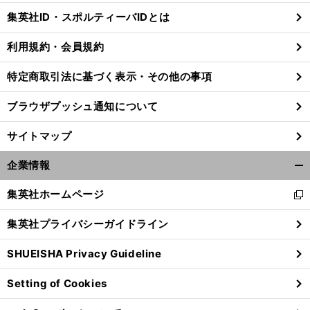
じ
集英社ID・スポルティーバIDとは
る
利用規約・会員規約
特定商取引法に基づく表示・その他の事項
ブラウザプッシュ通知について
サイトマップ
企業情報
開
く/
集英社ホームページ
新
閉
し
じ
集英社プライバシーガイドライン
い
る
ウ
SHUEISHA Privacy Guideline
ィ
ン
Setting of Cookies
ド
ウ