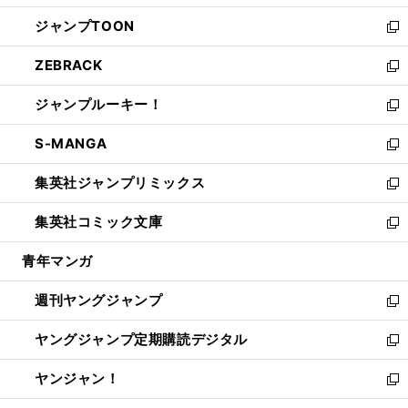
開
ウ
ン
ウ
し
ジャンプTOON
く
で
ド
ィ
い
新
開
ウ
ン
ウ
し
ZEBRACK
く
で
ド
ィ
い
新
開
ウ
ン
ウ
し
ジャンプルーキー！
く
で
ド
ィ
い
新
開
ウ
ン
ウ
し
S-MANGA
く
で
ド
ィ
い
新
開
ウ
ン
ウ
し
集英社ジャンプリミックス
く
で
ド
ィ
い
新
開
ウ
ン
ウ
し
集英社コミック文庫
く
で
ド
ィ
い
新
開
ウ
ン
ウ
し
青年マンガ
く
で
ド
ィ
い
開
ウ
ン
ウ
週刊ヤングジャンプ
く
で
ド
ィ
新
開
ウ
ン
し
ヤングジャンプ定期購読デジタル
く
で
ド
い
新
開
ウ
ウ
し
ヤンジャン！
く
で
ィ
い
新
開
ン
ウ
し