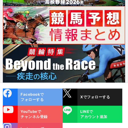
cebo
X
Facebookで
Xでフォローする
ok
フォローする
uTube
LINE
YouTubeで
LINEで
チャンネル登録
アカウント追加
stagra