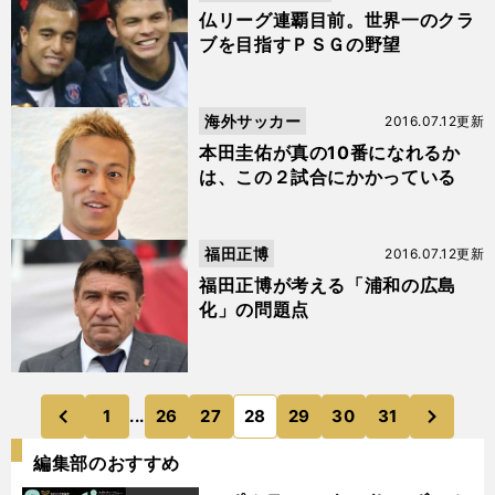
パー
仏リーグ連覇目前。世界一のクラ
ブを目指すＰＳＧの野望
海外サッカー
2016.07.12更新
本田圭佑が真の10番になれるか
は、この２試合にかかっている
福田正博
2016.07.12更新
福田正博が考える「浦和の広島
化」の問題点
次
1
...
26
27
28
29
30
31
のページへ
のページへ
前
編集部のおすすめ