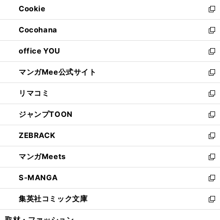
Cookie
く
で
ド
ィ
新
開
ウ
ン
し
Cocohana
く
で
ド
い
新
開
ウ
ウ
し
office YOU
く
で
ィ
い
新
開
ン
ウ
し
マンガMee公式サイト
く
ド
ィ
い
新
ウ
ン
ウ
し
リマコミ
で
ド
ィ
い
新
開
ウ
ン
ウ
し
ジャンプTOON
く
で
ド
ィ
い
新
開
ウ
ン
ウ
し
ZEBRACK
く
で
ド
ィ
い
新
開
ウ
ン
ウ
し
マンガMeets
く
で
ド
ィ
い
新
開
ウ
ン
ウ
し
S-MANGA
く
で
ド
ィ
い
新
開
ウ
ン
ウ
し
集英社コミック文庫
く
で
ド
ィ
い
新
開
ウ
ン
ウ
し
取材・ファッション
く