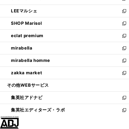
開
ウ
ン
ウ
し
LEEマルシェ
く
で
ド
ィ
い
新
開
ウ
ン
ウ
し
SHOP Marisol
く
で
ド
ィ
い
新
開
ウ
ン
ウ
し
eclat premium
く
で
ド
ィ
い
新
開
ウ
ン
ウ
し
mirabella
く
で
ド
ィ
い
新
開
ウ
ン
ウ
し
mirabella homme
く
で
ド
ィ
い
新
開
ウ
ン
ウ
し
zakka market
く
で
ド
ィ
い
新
開
ウ
ン
ウ
し
その他WEBサービス
く
で
ド
ィ
い
開
ウ
ン
ウ
集英社アドナビ
く
で
ド
ィ
新
開
ウ
ン
し
集英社エディターズ・ラボ
く
で
ド
い
新
開
ウ
ウ
し
く
で
ィ
い
開