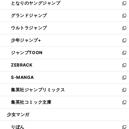
となりのヤングジャンプ
く
ド
ィ
い
新
ウ
ン
ウ
し
グランドジャンプ
で
ド
ィ
い
新
開
ウ
ン
ウ
し
ウルトラジャンプ
く
で
ド
ィ
い
新
開
ウ
ン
ウ
し
少年ジャンプ+
く
で
ド
ィ
い
新
開
ウ
ン
ウ
し
ジャンプTOON
く
で
ド
ィ
い
新
開
ウ
ン
ウ
し
ZEBRACK
く
で
ド
ィ
い
新
開
ウ
ン
ウ
し
S-MANGA
く
で
ド
ィ
い
新
開
ウ
ン
ウ
し
集英社ジャンプリミックス
く
で
ド
ィ
い
新
開
ウ
ン
ウ
し
集英社コミック文庫
く
で
ド
ィ
い
新
開
ウ
ン
ウ
し
少女マンガ
く
で
ド
ィ
い
開
ウ
ン
ウ
りぼん
く
で
ド
ィ
新