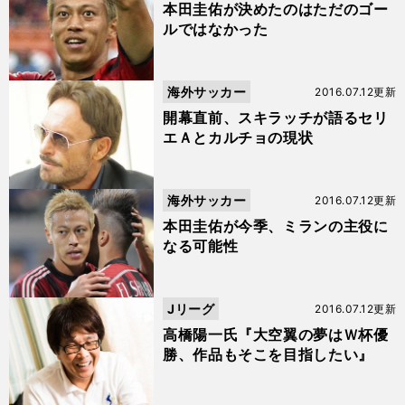
本田圭佑が決めたのはただのゴー
ルではなかった
海外サッカー
2016.07.12更新
開幕直前、スキラッチが語るセリ
エＡとカルチョの現状
海外サッカー
2016.07.12更新
本田圭佑が今季、ミランの主役に
なる可能性
Jリーグ
2016.07.12更新
高橋陽一氏『大空翼の夢はＷ杯優
勝、作品もそこを目指したい』