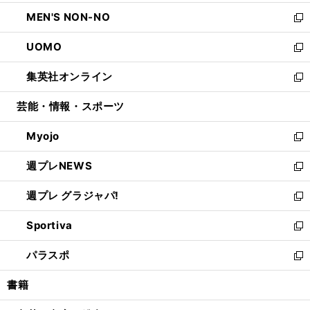
開
ウ
ン
ウ
し
MEN'S NON-NO
く
で
ド
ィ
い
新
開
ウ
ン
ウ
し
UOMO
く
で
ド
ィ
い
新
開
ウ
ン
ウ
し
集英社オンライン
く
で
ド
ィ
い
新
開
ウ
ン
ウ
し
芸能・情報・スポーツ
く
で
ド
ィ
い
開
ウ
ン
ウ
Myojo
く
で
ド
ィ
新
開
ウ
ン
し
週プレNEWS
く
で
ド
い
新
開
ウ
ウ
し
週プレ グラジャパ!
く
で
ィ
い
新
開
ン
ウ
し
Sportiva
く
ド
ィ
い
新
ウ
ン
ウ
し
パラスポ
で
ド
ィ
い
新
開
ウ
ン
ウ
し
書籍
く
で
ド
ィ
い
開
ウ
ン
ウ