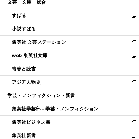
文芸・文庫・総合
く
で
ド
ィ
開
ウ
ン
すばる
く
で
ド
新
開
ウ
し
小説すばる
く
で
い
新
開
ウ
し
集英社 文芸ステーション
く
ィ
い
新
ン
ウ
し
web 集英社文庫
ド
ィ
い
新
ウ
ン
ウ
し
青春と読書
で
ド
ィ
い
新
開
ウ
ン
ウ
し
アジア人物史
く
で
ド
ィ
い
新
開
ウ
ン
ウ
し
学芸・ノンフィクション・新書
く
で
ド
ィ
い
開
ウ
ン
ウ
集英社学芸部 - 学芸・ノンフィクション
く
で
ド
ィ
新
開
ウ
ン
し
集英社ビジネス書
く
で
ド
い
新
開
ウ
ウ
し
集英社新書
く
で
ィ
い
新