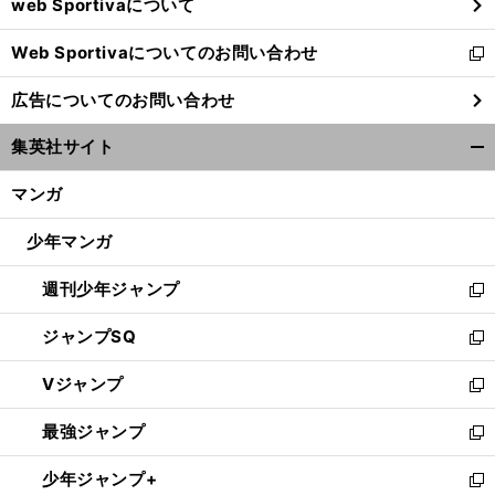
web Sportivaについて
で
開
Web Sportivaについてのお問い合わせ
く
新
し
広告についてのお問い合わせ
い
ウ
集英社サイト
ィ
開
ン
く/
マンガ
ド
閉
ウ
じ
少年マンガ
で
る
開
週刊少年ジャンプ
く
新
し
ジャンプSQ
い
新
ウ
し
Vジャンプ
ィ
い
新
ン
ウ
し
最強ジャンプ
ド
ィ
い
新
ウ
ン
ウ
し
少年ジャンプ+
で
ド
ィ
い
新