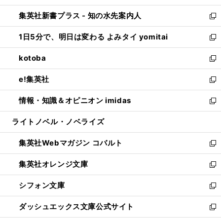
開
ン
ウ
し
集英社新書プラス - 知の水先案内人
く
ド
ィ
い
新
ウ
ン
ウ
し
1日5分で、明日は変わる よみタイ yomitai
で
ド
ィ
い
新
開
ウ
ン
ウ
し
kotoba
く
で
ド
ィ
い
新
開
ウ
ン
ウ
し
e!集英社
く
で
ド
ィ
い
新
開
ウ
ン
ウ
し
情報・知識＆オピニオン imidas
く
で
ド
ィ
い
新
開
ウ
ン
ウ
し
ライトノベル・ノベライズ
く
で
ド
ィ
い
開
ウ
ン
ウ
集英社Webマガジン コバルト
く
で
ド
ィ
新
開
ウ
ン
し
集英社オレンジ文庫
く
で
ド
い
新
開
ウ
ウ
し
シフォン文庫
く
で
ィ
い
新
開
ン
ウ
し
ダッシュエックス文庫公式サイト
く
ド
ィ
い
新
ウ
ン
ウ
し