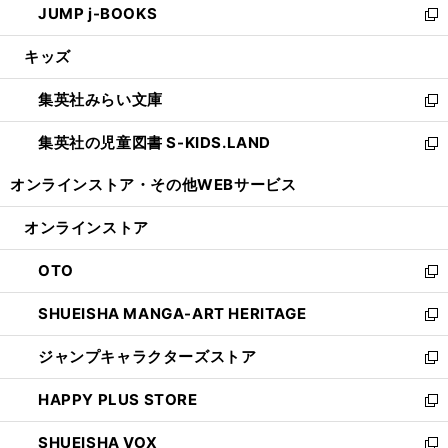
JUMP j-BOOKS
で
ド
ィ
い
新
開
ウ
ン
ウ
し
キッズ
く
で
ド
ィ
い
開
ウ
ン
ウ
集英社みらい文庫
く
で
ド
ィ
新
開
ウ
ン
し
集英社の児童図書 S-KIDS.LAND
く
で
ド
い
新
開
ウ
ウ
し
オンラインストア・
その他WEBサービス
く
で
ィ
い
開
ン
ウ
オンラインストア
く
ド
ィ
ウ
ン
OTO
で
ド
新
開
ウ
し
SHUEISHA MANGA-ART HERITAGE
く
で
い
新
開
ウ
し
ジャンプキャラクターズストア
く
ィ
い
新
ン
ウ
し
HAPPY PLUS STORE
ド
ィ
い
新
ウ
ン
ウ
し
SHUEISHA VOX
で
ド
ィ
い
新