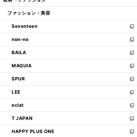
で
ド
ィ
い
開
ウ
ン
ウ
ファッション・美容
く
で
ド
ィ
開
ウ
ン
Seventeen
く
で
ド
新
開
ウ
し
non-no
く
で
い
新
開
ウ
し
BAILA
く
ィ
い
新
ン
ウ
し
MAQUIA
ド
ィ
い
新
ウ
ン
ウ
し
SPUR
で
ド
ィ
い
新
開
ウ
ン
ウ
し
LEE
く
で
ド
ィ
い
新
開
ウ
ン
ウ
し
eclat
く
で
ド
ィ
い
新
開
ウ
ン
ウ
し
T JAPAN
く
で
ド
ィ
い
新
開
ウ
ン
ウ
し
HAPPY PLUS ONE
く
で
ド
ィ
い
新