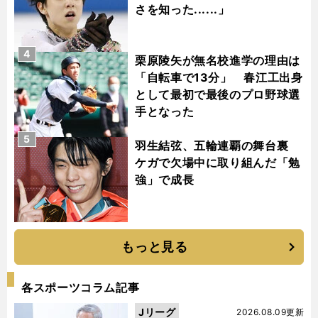
さを知った......」
4
栗原陵矢が無名校進学の理由は
「自転車で13分」 春江工出身
として最初で最後のプロ野球選
手となった
5
羽生結弦、五輪連覇の舞台裏
ケガで欠場中に取り組んだ「勉
強」で成長
もっと見る
各スポーツコラム記事
Jリーグ
2026.08.09更新