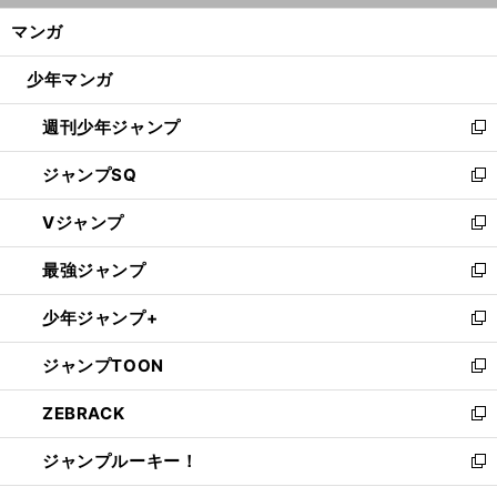
ン
く/
マンガ
ド
閉
ウ
じ
少年マンガ
で
る
開
週刊少年ジャンプ
く
新
し
ジャンプSQ
い
新
ウ
し
Vジャンプ
ィ
い
新
ン
ウ
し
最強ジャンプ
ド
ィ
い
新
ウ
ン
ウ
し
少年ジャンプ+
で
ド
ィ
い
新
開
ウ
ン
ウ
し
ジャンプTOON
く
で
ド
ィ
い
新
開
ウ
ン
ウ
し
ZEBRACK
く
で
ド
ィ
い
新
開
ウ
ン
ウ
し
ジャンプルーキー！
く
で
ド
ィ
い
新
開
ウ
ン
ウ
し