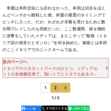
幸運は本田圭佑にも訪れなかった。本田は試合をほと
んどベンチから観戦した後、終盤の最悪のタイミングで
ピッチに入った。だが、わざわざ非難を受けるために数
分間プレイしたのも同然だった。ここ数週間、彼を標的
に攻撃をしていたメディアは、またこぞって"銀狼（イタ
リア語の発音だとギンロ）"を叩き始めた。銀狼とは本田
のここイタリアでのニックネームである。
次のページへ
イタリアの２大ネットワークのひとつ、メディアセ
ットの名物解説者で、熱いミラニスタでもあるカル
ロ・ペッレガッティは、自分の解説の中で選手にニ
ックネームをつけることで有名である。例えばアバ
次
1
2
のページへ
ーテならイエロー
1 / 2
いいね
Xでポストする
LINEで送る
line
faceboo
x
k