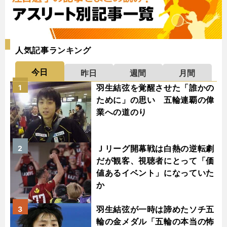
人気記事ランキング
今日
昨日
週間
月間
羽生結弦を覚醒させた「誰かの
1
ために」の思い 五輪連覇の偉
業への道のり
Ｊリーグ開幕戦は白熱の逆転劇
2
だが観客、視聴者にとって「価
値あるイベント」になっていた
か
羽生結弦が一時は諦めたソチ五
3
輪の金メダル「五輪の本当の怖