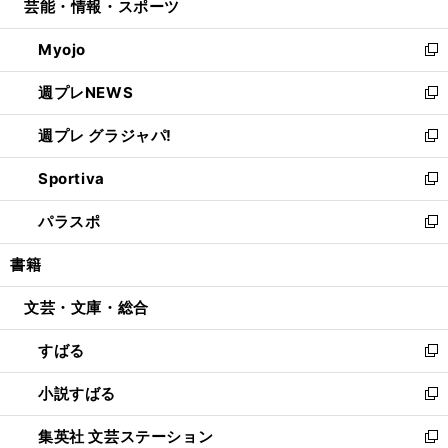
芸能・情報・スポーツ
く
で
ド
ィ
い
開
ウ
ン
ウ
Myojo
く
で
ド
ィ
新
開
ウ
ン
し
週プレNEWS
く
で
ド
い
新
開
ウ
ウ
し
週プレ グラジャパ!
く
で
ィ
い
新
開
ン
ウ
し
Sportiva
く
ド
ィ
い
新
ウ
ン
ウ
し
パラスポ
で
ド
ィ
い
新
開
ウ
ン
ウ
し
書籍
く
で
ド
ィ
い
開
ウ
ン
ウ
文芸・文庫・総合
く
で
ド
ィ
開
ウ
ン
すばる
く
で
ド
新
開
ウ
し
小説すばる
く
で
い
新
開
ウ
し
集英社 文芸ステーション
く
ィ
い
新