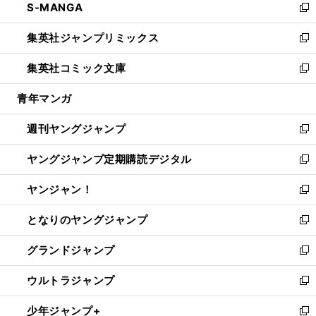
S-MANGA
く
で
ド
ィ
い
新
開
ウ
ン
ウ
し
集英社ジャンプリミックス
く
で
ド
ィ
い
新
開
ウ
ン
ウ
し
集英社コミック文庫
く
で
ド
ィ
い
新
開
ウ
ン
ウ
し
青年マンガ
く
で
ド
ィ
い
開
ウ
ン
ウ
週刊ヤングジャンプ
く
で
ド
ィ
新
開
ウ
ン
し
ヤングジャンプ定期購読デジタル
く
で
ド
い
新
開
ウ
ウ
し
ヤンジャン！
く
で
ィ
い
新
開
ン
ウ
し
となりのヤングジャンプ
く
ド
ィ
い
新
ウ
ン
ウ
し
グランドジャンプ
で
ド
ィ
い
新
開
ウ
ン
ウ
し
ウルトラジャンプ
く
で
ド
ィ
い
新
開
ウ
ン
ウ
し
少年ジャンプ+
く
で
ド
ィ
い
新