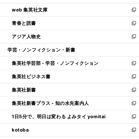
ン
ウ
し
web 集英社文庫
ド
ィ
い
新
ウ
ン
ウ
し
青春と読書
で
ド
ィ
い
新
開
ウ
ン
ウ
し
アジア人物史
く
で
ド
ィ
い
新
開
ウ
ン
ウ
し
学芸・ノンフィクション・新書
く
で
ド
ィ
い
開
ウ
ン
ウ
集英社学芸部 - 学芸・ノンフィクション
く
で
ド
ィ
新
開
ウ
ン
し
集英社ビジネス書
く
で
ド
い
新
開
ウ
ウ
し
集英社新書
く
で
ィ
い
新
開
ン
ウ
し
集英社新書プラス - 知の水先案内人
く
ド
ィ
い
新
ウ
ン
ウ
し
1日5分で、明日は変わる よみタイ yomitai
で
ド
ィ
い
新
開
ウ
ン
ウ
し
kotoba
く
で
ド
ィ
い
新
開
ウ
ン
ウ
し