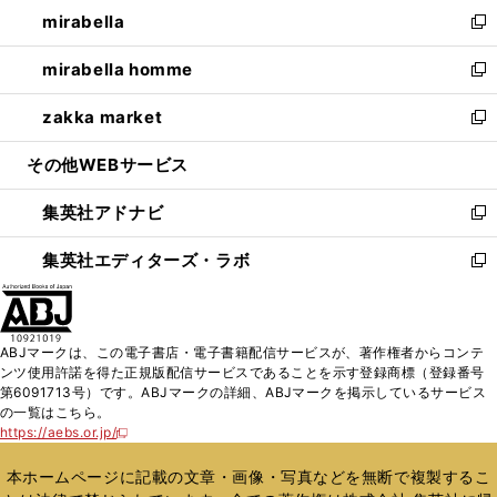
ウ
し
mirabella
く
で
ド
ィ
い
新
開
ウ
ン
ウ
し
mirabella homme
く
で
ド
ィ
い
新
開
ウ
ン
ウ
し
zakka market
く
で
ド
ィ
い
新
開
ウ
ン
ウ
し
その他WEBサービス
く
で
ド
ィ
い
開
ウ
ン
ウ
集英社アドナビ
く
で
ド
ィ
新
開
ウ
ン
し
集英社エディターズ・ラボ
く
で
ド
い
新
開
ウ
ウ
し
く
で
ィ
い
開
ン
ウ
ABJマークは、この電子書店・電子書籍配信サービスが、著作権者からコンテ
く
ド
ィ
ンツ使用許諾を得た正規版配信サービスであることを示す登録商標（登録番号
ウ
ン
第6091713号）です。ABJマークの詳細、ABJマークを掲示しているサービス
で
ド
の一覧はこちら。
開
ウ
https://aebs.or.jp/
新
く
で
し
い
開
本ホームページに記載の文章・画像・写真などを無断で複製するこ
ウ