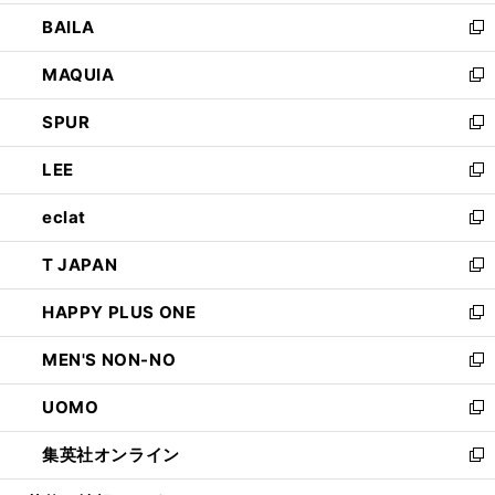
開
ウ
し
BAILA
く
ィ
い
新
ン
ウ
し
MAQUIA
ド
ィ
い
新
ウ
ン
ウ
し
SPUR
で
ド
ィ
い
新
開
ウ
ン
ウ
し
LEE
く
で
ド
ィ
い
新
開
ウ
ン
ウ
し
eclat
く
で
ド
ィ
い
新
開
ウ
ン
ウ
し
T JAPAN
く
で
ド
ィ
い
新
開
ウ
ン
ウ
し
HAPPY PLUS ONE
く
で
ド
ィ
い
新
開
ウ
ン
ウ
し
MEN'S NON-NO
く
で
ド
ィ
い
新
開
ウ
ン
ウ
し
UOMO
く
で
ド
ィ
い
新
開
ウ
ン
ウ
し
集英社オンライン
く
で
ド
ィ
い
新
開
ウ
ン
ウ
し