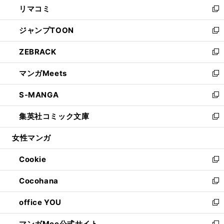
リマコミ
で
ド
ィ
い
新
開
ウ
ン
ウ
し
ジャンプTOON
く
で
ド
ィ
い
新
開
ウ
ン
ウ
し
ZEBRACK
く
で
ド
ィ
い
新
開
ウ
ン
ウ
し
マンガMeets
く
で
ド
ィ
い
新
開
ウ
ン
ウ
し
S-MANGA
く
で
ド
ィ
い
新
開
ウ
ン
ウ
し
集英社コミック文庫
く
で
ド
ィ
い
新
開
ウ
ン
ウ
し
女性マンガ
く
で
ド
ィ
い
開
ウ
ン
ウ
Cookie
く
で
ド
ィ
新
開
ウ
ン
し
Cocohana
く
で
ド
い
新
開
ウ
ウ
し
office YOU
く
で
ィ
い
新
開
ン
ウ
し
マンガMee公式サイト
く