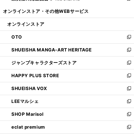
開
ウ
ウ
し
オンラインストア・
その他WEBサービス
く
で
ィ
い
開
ン
ウ
オンラインストア
く
ド
ィ
ウ
ン
OTO
で
ド
新
開
ウ
し
SHUEISHA MANGA-ART HERITAGE
く
で
い
新
開
ウ
し
ジャンプキャラクターズストア
く
ィ
い
新
ン
ウ
し
HAPPY PLUS STORE
ド
ィ
い
新
ウ
ン
ウ
し
SHUEISHA VOX
で
ド
ィ
い
新
開
ウ
ン
ウ
し
LEEマルシェ
く
で
ド
ィ
い
新
開
ウ
ン
ウ
し
SHOP Marisol
く
で
ド
ィ
い
新
開
ウ
ン
ウ
し
eclat premium
く
で
ド
ィ
い
新
開
ウ
ン