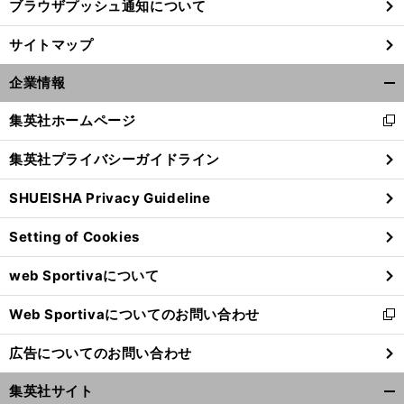
ブラウザプッシュ通知について
、
。
前
サイトマップ
へ
企業情報
開
く/
集英社ホームページ
新
閉
し
じ
集英社プライバシーガイドライン
い
る
ウ
SHUEISHA Privacy Guideline
ィ
ン
Setting of Cookies
ド
ウ
web Sportivaについて
で
開
Web Sportivaについてのお問い合わせ
く
新
し
広告についてのお問い合わせ
い
ウ
集英社サイト
ィ
開