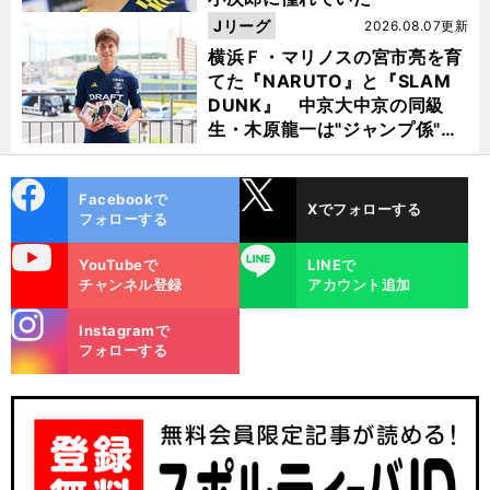
Jリーグ
2026.08.07更新
横浜Ｆ・マリノスの宮市亮を育
てた『NARUTO』と『SLAM
DUNK』 中京大中京の同級
生・木原龍一は"ジャンプ係"だ
った
cebo
X
Facebookで
Xでフォローする
ok
フォローする
uTube
LINE
YouTubeで
LINEで
チャンネル登録
アカウント追加
stagra
Instagramで
m
フォローする