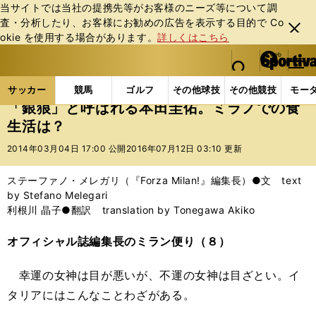
当サイトでは当社の提携先等がお客様のニーズ等について調
査・分析したり、お客様にお勧めの広告を表⽰する⽬的で Co
閉じ
okie を使⽤する場合があります。
詳しくはこちら
る
マイペ
web Sportiva (webスポルティーバ)
検索
メニュ
we
ー
サッカーの記事一覧
海外サッカー
海外サッカー
b
ジ
サッカー
競馬
ゴルフ
その他球技
その他競技
モー
ス
「銀狼」と呼ばれる本田圭佑。ミラノでの食
ポ
生活は？
ル
テ
2014年03月04日 17:00 公開
2016年07月12日 03:10 更新
ィ
ー
ステーファノ・メレガリ（『Forza Milan!』編集長）●文 text
バ
by Stefano Melegari
利根川 晶子●翻訳 translation by Tonegawa Akiko
オフィシャル誌編集長のミラン便り（８）
幸運の女神は目が悪いが、不運の女神は目ざとい。イ
タリアにはこんなことわざがある。