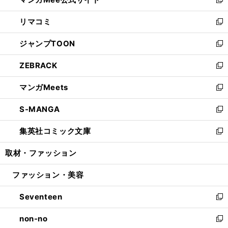
ド
ィ
い
新
ウ
ン
ウ
し
リマコミ
で
ド
ィ
い
新
開
ウ
ン
ウ
し
ジャンプTOON
く
で
ド
ィ
い
新
開
ウ
ン
ウ
し
ZEBRACK
く
で
ド
ィ
い
新
開
ウ
ン
ウ
し
マンガMeets
く
で
ド
ィ
い
新
開
ウ
ン
ウ
し
S-MANGA
く
で
ド
ィ
い
新
開
ウ
ン
ウ
し
集英社コミック文庫
く
で
ド
ィ
い
新
開
ウ
ン
ウ
し
取材・ファッション
く
で
ド
ィ
い
開
ウ
ン
ウ
ファッション・美容
く
で
ド
ィ
開
ウ
ン
Seventeen
く
で
ド
新
開
ウ
し
non-no
く
で
い
新