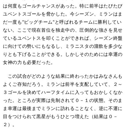
は何度もゴールチャンスがあった。特に前半はたびたび
ユベントスゴールを脅かした。今シーズン、ミランはま
だ一度も"ビッグチーム"と呼ばれるチームに勝利してい
ない。ここで現在首位を独走中の、圧倒的な強さを見せ
ているユベントスを叩くことができれば、シーズン終盤
に向けての勢いにもなるし、ミラニスタの溜飲を多少な
りとも下げることができる。しかしそのためには幸運の
女神の力も必要だった。
この試合がどのような結果に終わったかはみなさんも
よくご存知だろう。ミランは前半を支配していて、２～
３ゴールを決めてハーフタイムに入ってもおかしくなか
った。ところが実際は先制されて０－１の状態。そのま
ま幸運は最後までミランに訪れることなく、逆に不運に
目をつけられて黒星がもうひとつ増えた（結果は０－
２）。