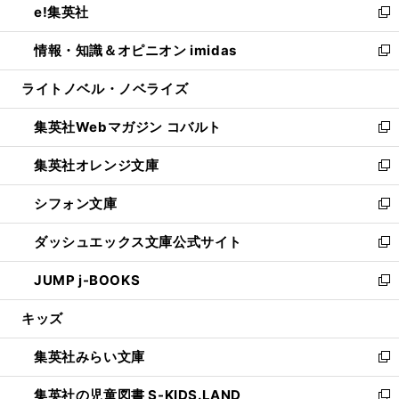
e!集英社
く
で
ド
ィ
い
新
開
ウ
ン
ウ
し
情報・知識＆オピニオン imidas
く
で
ド
ィ
い
新
開
ウ
ン
ウ
し
ライトノベル・ノベライズ
く
で
ド
ィ
い
開
ウ
ン
ウ
集英社Webマガジン コバルト
く
で
ド
ィ
新
開
ウ
ン
し
集英社オレンジ文庫
く
で
ド
い
新
開
ウ
ウ
し
シフォン文庫
く
で
ィ
い
新
開
ン
ウ
し
ダッシュエックス文庫公式サイト
く
ド
ィ
い
新
ウ
ン
ウ
し
JUMP j-BOOKS
で
ド
ィ
い
新
開
ウ
ン
ウ
し
キッズ
く
で
ド
ィ
い
開
ウ
ン
ウ
集英社みらい文庫
く
で
ド
ィ
新
開
ウ
ン
し
集英社の児童図書 S-KIDS.LAND
く
で
ド
い
新