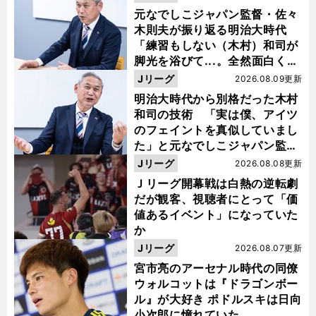
元なでしこジャパン監督・佐々
木則夫が振り返る明治大時代
「練習もしない（木村）和司が
脚光を浴びて...。全然面白くな
い４年間でした」
Jリーグ
2026.08.09更新
明治大時代から別格だった木村
和司の技術 「実は僕、アイツ
のフェイントを真似していまし
た」と元なでしこジャパン監
督・佐々木則夫
Jリーグ
2026.08.08更新
Ｊリーグ開幕戦は白熱の逆転劇
だが観客、視聴者にとって「価
値あるイベント」になっていた
か
Jリーグ
2026.08.07更新
宮市亮のアーセナル時代の同僚
ウォルコットは『ドラゴンボー
ル』が大好き ポドルスキは日向
小次郎に憧れていた