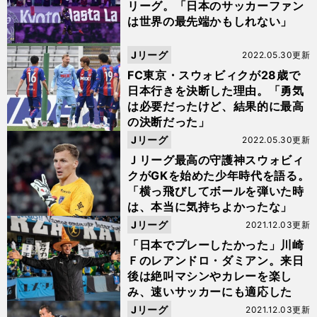
リーグ。「日本のサッカーファン
は世界の最先端かもしれない」
Jリーグ
2022.05.30更新
FC東京・スウォビィクが28歳で
日本行きを決断した理由。「勇気
は必要だったけど、結果的に最高
の決断だった」
Jリーグ
2022.05.30更新
Ｊリーグ最高の守護神スウォビィ
クがGKを始めた少年時代を語る。
「横っ飛びしてボールを弾いた時
は、本当に気持ちよかったな」
Jリーグ
2021.12.03更新
「日本でプレーしたかった」川崎
Ｆのレアンドロ・ダミアン。来日
後は絶叫マシンやカレーを楽し
み、速いサッカーにも適応した
Jリーグ
2021.12.03更新