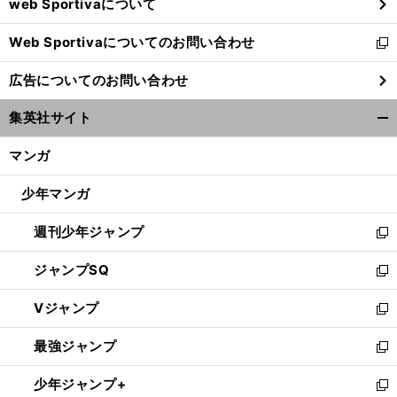
web Sportivaについて
で
開
Web Sportivaについてのお問い合わせ
く
新
し
広告についてのお問い合わせ
い
ウ
集英社サイト
ィ
開
ン
く/
マンガ
ド
閉
ウ
じ
少年マンガ
で
る
開
週刊少年ジャンプ
く
新
し
ジャンプSQ
い
新
ウ
し
Vジャンプ
ィ
い
新
ン
ウ
し
最強ジャンプ
ド
ィ
い
新
ウ
ン
ウ
し
少年ジャンプ+
で
ド
ィ
い
新