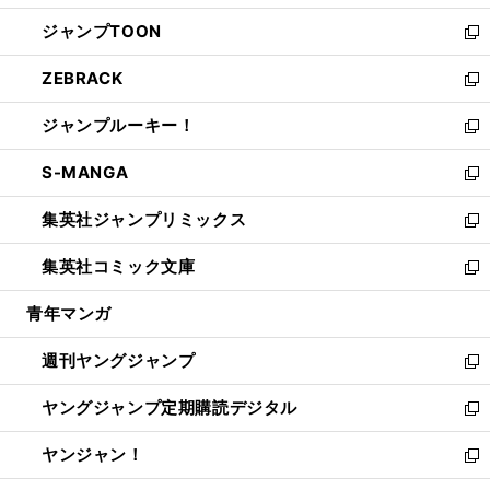
開
ウ
ン
ウ
し
ジャンプTOON
く
で
ド
ィ
い
新
開
ウ
ン
ウ
し
ZEBRACK
く
で
ド
ィ
い
新
開
ウ
ン
ウ
し
ジャンプルーキー！
く
で
ド
ィ
い
新
開
ウ
ン
ウ
し
S-MANGA
く
で
ド
ィ
い
新
開
ウ
ン
ウ
し
集英社ジャンプリミックス
く
で
ド
ィ
い
新
開
ウ
ン
ウ
し
集英社コミック文庫
く
で
ド
ィ
い
新
開
ウ
ン
ウ
し
青年マンガ
く
で
ド
ィ
い
開
ウ
ン
ウ
週刊ヤングジャンプ
く
で
ド
ィ
新
開
ウ
ン
し
ヤングジャンプ定期購読デジタル
く
で
ド
い
新
開
ウ
ウ
し
ヤンジャン！
く
で
ィ
い
新
開
ン
ウ
し