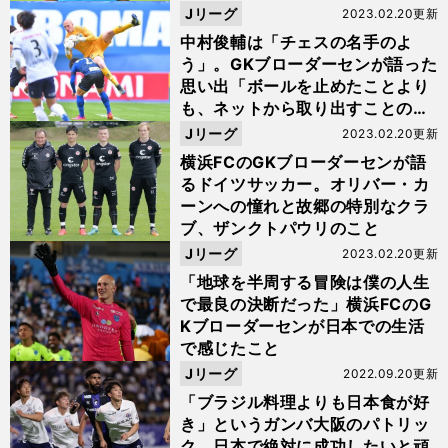
Jリーグ
2023.02.20更新
中村俊輔は「チェスの名手のよ
う」。GKブローダーセンが語った
思い出「ボールを止めたことより
も、ネットから取り出すことのほ
うが多かった」
Jリーグ
2023.02.20更新
横浜FCのGKブローダーセンが語
るドイツサッカー。オリバー・カ
ーンへの憧れと故郷の特別なクラ
ブ、ザンクトパウリのこと
Jリーグ
2023.02.20更新
「地球を半周する冒険は僕の人生
で最良の決断だった」横浜FCのG
Kブローダーセンが日本での生活
で感じたこと
Jリーグ
2022.09.20更新
「ブラジル料理よりも日本食が好
き」というガンバ大阪のパトリッ
ク。日本で絶対に成功したいと頑