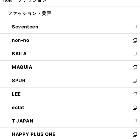
で
ド
ィ
い
開
ウ
ン
ウ
ファッション・美容
く
で
ド
ィ
開
ウ
ン
Seventeen
く
で
ド
新
開
ウ
し
non-no
く
で
い
新
開
ウ
し
BAILA
く
ィ
い
新
ン
ウ
し
MAQUIA
ド
ィ
い
新
ウ
ン
ウ
し
SPUR
で
ド
ィ
い
新
開
ウ
ン
ウ
し
LEE
く
で
ド
ィ
い
新
開
ウ
ン
ウ
し
eclat
く
で
ド
ィ
い
新
開
ウ
ン
ウ
し
T JAPAN
く
で
ド
ィ
い
新
開
ウ
ン
ウ
し
HAPPY PLUS ONE
く
で
ド
ィ
い
新