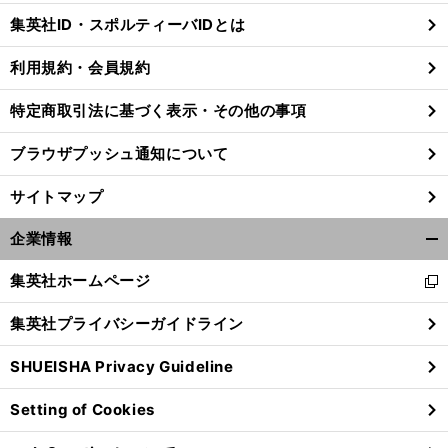
じ
集英社ID・スポルティーバIDとは
る
利用規約・会員規約
特定商取引法に基づく表示・その他の事項
ブラウザプッシュ通知について
サイトマップ
企業情報
開
く/
集英社ホームページ
新
閉
し
じ
集英社プライバシーガイドライン
い
る
ウ
SHUEISHA Privacy Guideline
ィ
ン
Setting of Cookies
ド
ウ