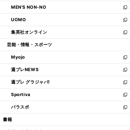
開
ウ
ン
ウ
し
MEN'S NON-NO
く
で
ド
ィ
い
新
開
ウ
ン
ウ
し
UOMO
く
で
ド
ィ
い
新
開
ウ
ン
ウ
し
集英社オンライン
く
で
ド
ィ
い
新
開
ウ
ン
ウ
し
芸能・情報・スポーツ
く
で
ド
ィ
い
開
ウ
ン
ウ
Myojo
く
で
ド
ィ
新
開
ウ
ン
し
週プレNEWS
く
で
ド
い
新
開
ウ
ウ
し
週プレ グラジャパ!
く
で
ィ
い
新
開
ン
ウ
し
Sportiva
く
ド
ィ
い
新
ウ
ン
ウ
し
パラスポ
で
ド
ィ
い
新
開
ウ
ン
ウ
し
書籍
く
で
ド
ィ
い
開
ウ
ン
ウ