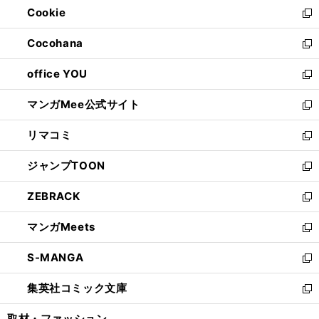
Cookie
く
で
ド
ィ
新
開
ウ
ン
し
Cocohana
く
で
ド
い
新
開
ウ
ウ
し
office YOU
く
で
ィ
い
新
開
ン
ウ
し
マンガMee公式サイト
く
ド
ィ
い
新
ウ
ン
ウ
し
リマコミ
で
ド
ィ
い
新
開
ウ
ン
ウ
し
ジャンプTOON
く
で
ド
ィ
い
新
開
ウ
ン
ウ
し
ZEBRACK
く
で
ド
ィ
い
新
開
ウ
ン
ウ
し
マンガMeets
く
で
ド
ィ
い
新
開
ウ
ン
ウ
し
S-MANGA
く
で
ド
ィ
い
新
開
ウ
ン
ウ
し
集英社コミック文庫
く
で
ド
ィ
い
新
開
ウ
ン
ウ
し
取材・ファッション
く