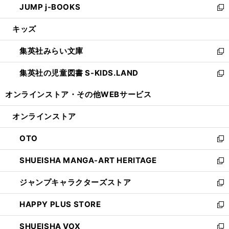
JUMP j-BOOKS
で
ド
ィ
い
新
開
ウ
ン
ウ
し
キッズ
く
で
ド
ィ
い
開
ウ
ン
ウ
集英社みらい文庫
く
で
ド
ィ
新
開
ウ
ン
し
集英社の児童図書 S-KIDS.LAND
く
で
ド
い
新
開
ウ
ウ
し
オンラインストア・
その他WEBサービス
く
で
ィ
い
開
ン
ウ
オンラインストア
く
ド
ィ
ウ
ン
OTO
で
ド
新
開
ウ
し
SHUEISHA MANGA-ART HERITAGE
く
で
い
新
開
ウ
し
ジャンプキャラクターズストア
く
ィ
い
新
ン
ウ
し
HAPPY PLUS STORE
ド
ィ
い
新
ウ
ン
ウ
し
SHUEISHA VOX
で
ド
ィ
い
新