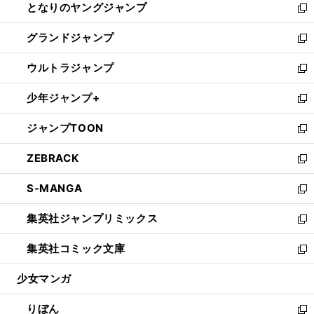
となりのヤングジャンプ
く
ド
ィ
い
新
ウ
ン
ウ
し
グランドジャンプ
で
ド
ィ
い
新
開
ウ
ン
ウ
し
ウルトラジャンプ
く
で
ド
ィ
い
新
開
ウ
ン
ウ
し
少年ジャンプ+
く
で
ド
ィ
い
新
開
ウ
ン
ウ
し
ジャンプTOON
く
で
ド
ィ
い
新
開
ウ
ン
ウ
し
ZEBRACK
く
で
ド
ィ
い
新
開
ウ
ン
ウ
し
S-MANGA
く
で
ド
ィ
い
新
開
ウ
ン
ウ
し
集英社ジャンプリミックス
く
で
ド
ィ
い
新
開
ウ
ン
ウ
し
集英社コミック文庫
く
で
ド
ィ
い
新
開
ウ
ン
ウ
し
少女マンガ
く
で
ド
ィ
い
開
ウ
ン
ウ
りぼん
く
で
ド
ィ
新