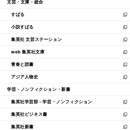
文芸・文庫・総合
く
で
ド
ィ
開
ウ
ン
すばる
く
で
ド
新
開
ウ
し
小説すばる
く
で
い
新
開
ウ
し
集英社 文芸ステーション
く
ィ
い
新
ン
ウ
し
web 集英社文庫
ド
ィ
い
新
ウ
ン
ウ
し
青春と読書
で
ド
ィ
い
新
開
ウ
ン
ウ
し
アジア人物史
く
で
ド
ィ
い
新
開
ウ
ン
ウ
し
学芸・ノンフィクション・新書
く
で
ド
ィ
い
開
ウ
ン
ウ
集英社学芸部 - 学芸・ノンフィクション
く
で
ド
ィ
新
開
ウ
ン
し
集英社ビジネス書
く
で
ド
い
新
開
ウ
ウ
し
集英社新書
く
で
ィ
い
新