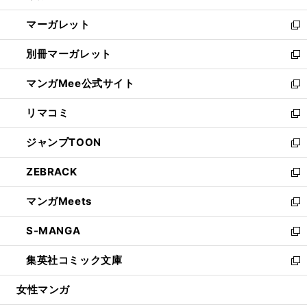
開
ウ
ン
し
マーガレット
く
で
ド
い
新
開
ウ
ウ
し
別冊マーガレット
く
で
ィ
い
新
開
ン
ウ
し
マンガMee公式サイト
く
ド
ィ
い
新
ウ
ン
ウ
し
リマコミ
で
ド
ィ
い
新
開
ウ
ン
ウ
し
ジャンプTOON
く
で
ド
ィ
い
新
開
ウ
ン
ウ
し
ZEBRACK
く
で
ド
ィ
い
新
開
ウ
ン
ウ
し
マンガMeets
く
で
ド
ィ
い
新
開
ウ
ン
ウ
し
S-MANGA
く
で
ド
ィ
い
新
開
ウ
ン
ウ
し
集英社コミック文庫
く
で
ド
ィ
い
新
開
ウ
ン
ウ
し
女性マンガ
く
で
ド
ィ
い
開
ウ
ン
ウ