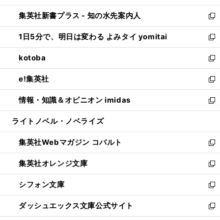
開
ン
ウ
し
集英社新書プラス - 知の水先案内人
く
ド
ィ
い
新
ウ
ン
ウ
し
1日5分で、明日は変わる よみタイ yomitai
で
ド
ィ
い
新
開
ウ
ン
ウ
し
kotoba
く
で
ド
ィ
い
新
開
ウ
ン
ウ
し
e!集英社
く
で
ド
ィ
い
新
開
ウ
ン
ウ
し
情報・知識＆オピニオン imidas
く
で
ド
ィ
い
新
開
ウ
ン
ウ
し
ライトノベル・ノベライズ
く
で
ド
ィ
い
開
ウ
ン
ウ
集英社Webマガジン コバルト
く
で
ド
ィ
新
開
ウ
ン
し
集英社オレンジ文庫
く
で
ド
い
新
開
ウ
ウ
し
シフォン文庫
く
で
ィ
い
新
開
ン
ウ
し
ダッシュエックス文庫公式サイト
く
ド
ィ
い
新
ウ
ン
ウ
し