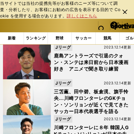
当サイトでは当社の提携先等がお客様のニーズ等について調
査・分析したり、お客様にお勧めの広告を表⽰する⽬的で Co
閉じ
okie を使⽤する場合があります。
詳しくはこちら
る
マイペ
web Sportiva (webスポルティーバ)
検索
メニュ
we
ー
「#私が日本でプレーする理由」の最新ニュース・ 情報 (2
b
ジ
新着
ランキング
野球
サッカー
競馬
ゴル
ス
Jリーグ
2023.12.14更新
ポ
ル
鹿島アントラーズで引退のクォ
テ
ン・スンテは来日前から日本漫画
ィ
好き アニメで聞き取り練習
ー
バ
Jリーグ
2023.12.14更新
三笘薫、田中碧、板倉滉、旗手怜
央...川崎フロンターレのGKチョ
ン・ソンリョンが近くで見てきた
サッカー日本代表選手を語る
Jリーグ
2023.12.14更新
川崎フロンターレに８年 韓国人G