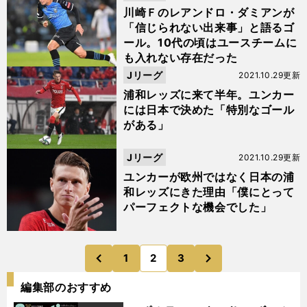
川崎Ｆのレアンドロ・ダミアンが
「信じられない出来事」と語るゴ
ール。10代の頃はユースチームに
も入れない存在だった
Jリーグ
2021.10.29更新
浦和レッズに来て半年。ユンカー
には日本で決めた「特別なゴール
がある」
Jリーグ
2021.10.29更新
ユンカーが欧州ではなく日本の浦
和レッズにきた理由「僕にとって
パーフェクトな機会でした」
次
1
2
3
のページへ
のページへ
前
編集部のおすすめ