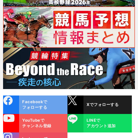
cebo
X
Facebookで
Xでフォローする
ok
フォローする
uTube
LINE
YouTubeで
LINEで
チャンネル登録
アカウント追加
stagra