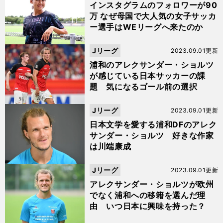
ン
インスタグラムのフォロワーが90
万 なぜ母国で大人気の女子サッカ
ー選手はWEリーグへ来たのか
Jリーグ
2023.09.01更新
浦和のアレクサンダー・ショルツ
が感じている日本サッカーの課
題 気になるゴール前の選択
Jリーグ
2023.09.01更新
日本文学を愛する浦和DFのアレク
サンダー・ショルツ 好きな作家
は川端康成
Jリーグ
2023.09.01更新
アレクサンダー・ショルツが欧州
でなく浦和への移籍を選んだ理
由 いつ日本に興味を持った？