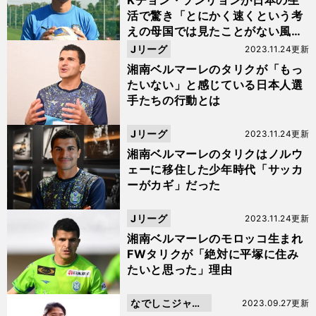
Kチョン・ソンリョンが日本の生
活で驚き「とにかく速くという考
えの母国では見たことがない風景
でした」
Jリーグ
2023.11.24更新
湘南ベルマーレのタリクが「もっ
たいない」と感じている日本人選
手たちの行動とは
Jリーグ
2023.11.24更新
湘南ベルマーレのタリクはノルウ
ェーに移住した少年時代「サッカ
ーがカギ」だった
Jリーグ
2023.11.24更新
湘南ベルマーレのモロッコ生まれ
FWタリクが「絶対に平塚に住み
たいと思った」理由
なでしこジャパ
2023.09.27更新