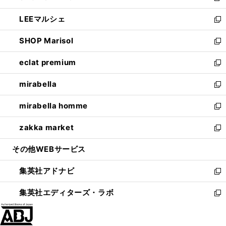
開
ウ
ン
ウ
し
LEEマルシェ
く
で
ド
ィ
い
新
開
ウ
ン
ウ
し
SHOP Marisol
く
で
ド
ィ
い
新
開
ウ
ン
ウ
し
eclat premium
く
で
ド
ィ
い
新
開
ウ
ン
ウ
し
mirabella
く
で
ド
ィ
い
新
開
ウ
ン
ウ
し
mirabella homme
く
で
ド
ィ
い
新
開
ウ
ン
ウ
し
zakka market
く
で
ド
ィ
い
新
開
ウ
ン
ウ
し
その他WEBサービス
く
で
ド
ィ
い
開
ウ
ン
ウ
集英社アドナビ
く
で
ド
ィ
新
開
ウ
ン
し
集英社エディターズ・ラボ
く
で
ド
い
新
開
ウ
ウ
し
く
で
ィ
い
開