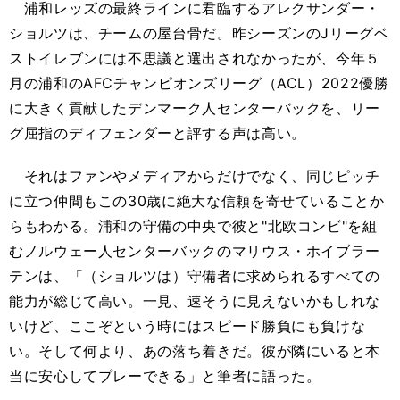
浦和レッズの最終ラインに君臨するアレクサンダー・
ショルツは、チームの屋台骨だ。昨シーズンのJリーグベ
ストイレブンには不思議と選出されなかったが、今年５
月の浦和のAFCチャンピオンズリーグ（ACL）2022優勝
に大きく貢献したデンマーク人センターバックを、リー
グ屈指のディフェンダーと評する声は高い。
それはファンやメディアからだけでなく、同じピッチ
に立つ仲間もこの30歳に絶大な信頼を寄せていることか
らもわかる。浦和の守備の中央で彼と"北欧コンビ"を組
むノルウェー人センターバックのマリウス・ホイブラー
テンは、「（ショルツは）守備者に求められるすべての
能力が総じて高い。一見、速そうに見えないかもしれな
いけど、ここぞという時にはスピード勝負にも負けな
い。そして何より、あの落ち着きだ。彼が隣にいると本
当に安心してプレーできる」と筆者に語った。