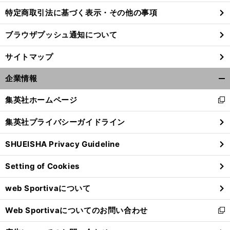
特定商取引法に基づく表示・その他の事項
ブラウザプッシュ通知について
サイトマップ
企業情報
開
く/
集英社ホームページ
新
閉
し
じ
集英社プライバシーガイドライン
い
る
ウ
SHUEISHA Privacy Guideline
ィ
ン
Setting of Cookies
ド
ウ
web Sportivaについて
で
開
Web Sportivaについてのお問い合わせ
く
新
し