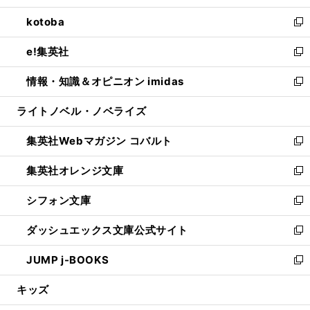
開
ウ
ン
ウ
し
kotoba
く
で
ド
ィ
い
新
開
ウ
ン
ウ
し
e!集英社
く
で
ド
ィ
い
新
開
ウ
ン
ウ
し
情報・知識＆オピニオン imidas
く
で
ド
ィ
い
新
開
ウ
ン
ウ
し
ライトノベル・ノベライズ
く
で
ド
ィ
い
開
ウ
ン
ウ
集英社Webマガジン コバルト
く
で
ド
ィ
新
開
ウ
ン
し
集英社オレンジ文庫
く
で
ド
い
新
開
ウ
ウ
し
シフォン文庫
く
で
ィ
い
新
開
ン
ウ
し
ダッシュエックス文庫公式サイト
く
ド
ィ
い
新
ウ
ン
ウ
し
JUMP j-BOOKS
で
ド
ィ
い
新
開
ウ
ン
ウ
し
キッズ
く
で
ド
ィ
い
開
ウ
ン
ウ