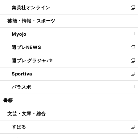
開
ウ
ン
ウ
し
集英社オンライン
く
で
ド
ィ
い
新
開
ウ
ン
ウ
し
芸能・情報・スポーツ
く
で
ド
ィ
い
開
ウ
ン
ウ
Myojo
く
で
ド
ィ
新
開
ウ
ン
し
週プレNEWS
く
で
ド
い
新
開
ウ
ウ
し
週プレ グラジャパ!
く
で
ィ
い
新
開
ン
ウ
し
Sportiva
く
ド
ィ
い
新
ウ
ン
ウ
し
パラスポ
で
ド
ィ
い
新
開
ウ
ン
ウ
し
書籍
く
で
ド
ィ
い
開
ウ
ン
ウ
文芸・文庫・総合
く
で
ド
ィ
開
ウ
ン
すばる
く
で
ド
新
開
ウ
し