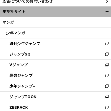
広告についてのお問い合わせ
い
ウ
集英社サイト
ィ
開
ン
く/
マンガ
ド
閉
ウ
じ
少年マンガ
で
る
開
週刊少年ジャンプ
く
新
し
ジャンプSQ
い
新
ウ
し
Vジャンプ
ィ
い
新
ン
ウ
し
最強ジャンプ
ド
ィ
い
新
ウ
ン
ウ
し
少年ジャンプ+
で
ド
ィ
い
新
開
ウ
ン
ウ
し
ジャンプTOON
く
で
ド
ィ
い
新
開
ウ
ン
ウ
し
ZEBRACK
く
で
ド
ィ
い
新