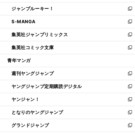
開
ウ
ン
ウ
し
ジャンプルーキー！
く
で
ド
ィ
い
新
開
ウ
ン
ウ
し
S-MANGA
く
で
ド
ィ
い
新
開
ウ
ン
ウ
し
集英社ジャンプリミックス
く
で
ド
ィ
い
新
開
ウ
ン
ウ
し
集英社コミック文庫
く
で
ド
ィ
い
新
開
ウ
ン
ウ
し
青年マンガ
く
で
ド
ィ
い
開
ウ
ン
ウ
週刊ヤングジャンプ
く
で
ド
ィ
新
開
ウ
ン
し
ヤングジャンプ定期購読デジタル
く
で
ド
い
新
開
ウ
ウ
し
ヤンジャン！
く
で
ィ
い
新
開
ン
ウ
し
となりのヤングジャンプ
く
ド
ィ
い
新
ウ
ン
ウ
し
グランドジャンプ
で
ド
ィ
い
新
開
ウ
ン
ウ
し