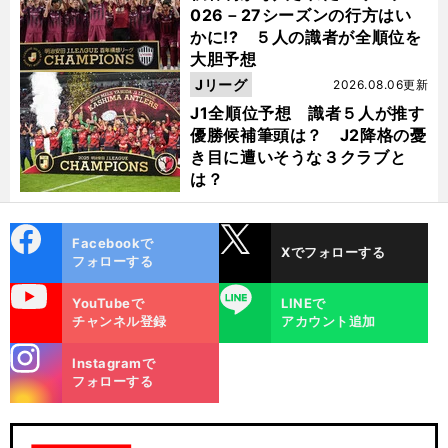
026－27シーズンの行方はい
かに!? ５人の識者が全順位を
大胆予想
Jリーグ
2026.08.06更新
J1全順位予想 識者５人が推す
優勝候補筆頭は？ J2降格の憂
き目に遭いそうな３クラブと
は？
cebo
X
Facebookで
Xでフォローする
ok
フォローする
uTube
LINE
前
YouTubeで
LINEで
へ
F
チャンネル登録
アカウント追加
stagra
Instagramで
m
フォローする