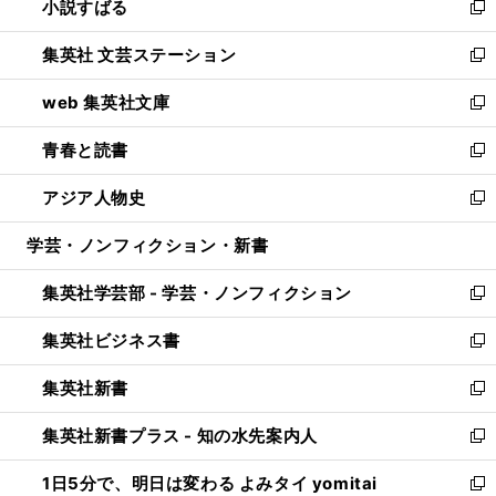
小説すばる
く
で
い
新
開
ウ
し
集英社 文芸ステーション
く
ィ
い
新
ン
ウ
し
web 集英社文庫
ド
ィ
い
新
ウ
ン
ウ
し
青春と読書
で
ド
ィ
い
新
開
ウ
ン
ウ
し
アジア人物史
く
で
ド
ィ
い
新
開
ウ
ン
ウ
し
学芸・ノンフィクション・新書
く
で
ド
ィ
い
開
ウ
ン
ウ
集英社学芸部 - 学芸・ノンフィクション
く
で
ド
ィ
新
開
ウ
ン
し
集英社ビジネス書
く
で
ド
い
新
開
ウ
ウ
し
集英社新書
く
で
ィ
い
新
開
ン
ウ
し
集英社新書プラス - 知の水先案内人
く
ド
ィ
い
新
ウ
ン
ウ
し
1日5分で、明日は変わる よみタイ yomitai
で
ド
ィ
い
新