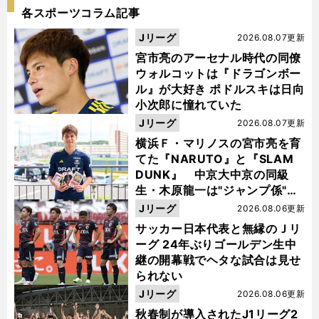
各スポーツコラム記事
Jリーグ
2026.08.07更新
宮市亮のアーセナル時代の同僚
ウォルコットは『ドラゴンボー
ル』が大好き ポドルスキは日向
小次郎に憧れていた
Jリーグ
2026.08.07更新
横浜Ｆ・マリノスの宮市亮を育
てた『NARUTO』と『SLAM
DUNK』 中京大中京の同級
生・木原龍一は"ジャンプ係"だ
った
Jリーグ
2026.08.06更新
サッカー日本代表と無縁のＪリ
ーグ 24年ぶりゴールデン生中
継の開幕戦でヘタな試合は見せ
られない
Jリーグ
2026.08.06更新
秋春制が導入されたJ1リーグ2