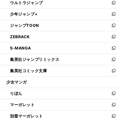
ウルトラジャンプ
く
で
ド
ィ
い
新
開
ウ
ン
ウ
し
少年ジャンプ+
く
で
ド
ィ
い
新
開
ウ
ン
ウ
し
ジャンプTOON
く
で
ド
ィ
い
新
開
ウ
ン
ウ
し
ZEBRACK
く
で
ド
ィ
い
新
開
ウ
ン
ウ
し
S-MANGA
く
で
ド
ィ
い
新
開
ウ
ン
ウ
し
集英社ジャンプリミックス
く
で
ド
ィ
い
新
開
ウ
ン
ウ
し
集英社コミック文庫
く
で
ド
ィ
い
新
開
ウ
ン
ウ
し
少女マンガ
く
で
ド
ィ
い
開
ウ
ン
ウ
りぼん
く
で
ド
ィ
新
開
ウ
ン
し
マーガレット
く
で
ド
い
新
開
ウ
ウ
し
別冊マーガレット
く
で
ィ
い
新