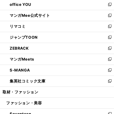
office YOU
く
で
ィ
い
新
開
ン
ウ
し
マンガMee公式サイト
く
ド
ィ
い
新
ウ
ン
ウ
し
リマコミ
で
ド
ィ
い
新
開
ウ
ン
ウ
し
ジャンプTOON
く
で
ド
ィ
い
新
開
ウ
ン
ウ
し
ZEBRACK
く
で
ド
ィ
い
新
開
ウ
ン
ウ
し
マンガMeets
く
で
ド
ィ
い
新
開
ウ
ン
ウ
し
S-MANGA
く
で
ド
ィ
い
新
開
ウ
ン
ウ
し
集英社コミック文庫
く
で
ド
ィ
い
新
開
ウ
ン
ウ
し
取材・ファッション
く
で
ド
ィ
い
開
ウ
ン
ウ
ファッション・美容
く
で
ド
ィ
開
ウ
ン
Seventeen
く
で