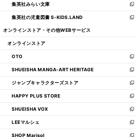
集英社みらい文庫
く
で
ド
ィ
新
開
ウ
ン
し
集英社の児童図書 S-KIDS.LAND
く
で
ド
い
新
開
ウ
ウ
し
オンラインストア・
その他WEBサービス
く
で
ィ
い
開
ン
ウ
オンラインストア
く
ド
ィ
ウ
ン
OTO
で
ド
新
開
ウ
し
SHUEISHA MANGA-ART HERITAGE
く
で
い
新
開
ウ
し
ジャンプキャラクターズストア
く
ィ
い
新
ン
ウ
し
HAPPY PLUS STORE
ド
ィ
い
新
ウ
ン
ウ
し
SHUEISHA VOX
で
ド
ィ
い
新
開
ウ
ン
ウ
し
LEEマルシェ
く
で
ド
ィ
い
新
開
ウ
ン
ウ
し
SHOP Marisol
く
で
ド
ィ
い
新