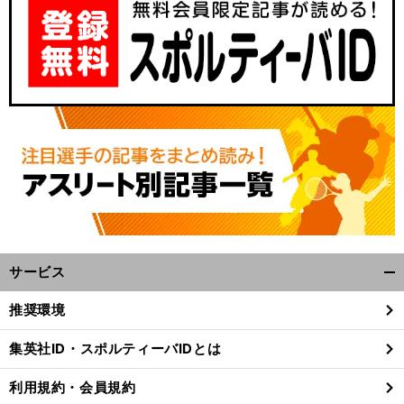
サービス
開
く/
推奨環境
閉
じ
集英社ID・スポルティーバIDとは
る
利用規約・会員規約