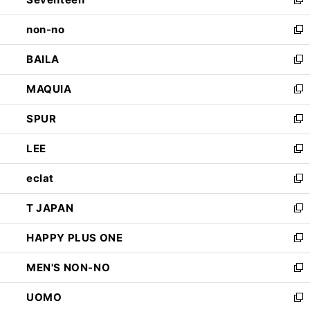
ド
新
開
ウ
し
non-no
く
で
い
新
開
ウ
し
BAILA
く
ィ
い
新
ン
ウ
し
MAQUIA
ド
ィ
い
新
ウ
ン
ウ
し
SPUR
で
ド
ィ
い
新
開
ウ
ン
ウ
し
LEE
く
で
ド
ィ
い
新
開
ウ
ン
ウ
し
eclat
く
で
ド
ィ
い
新
開
ウ
ン
ウ
し
T JAPAN
く
で
ド
ィ
い
新
開
ウ
ン
ウ
し
HAPPY PLUS ONE
く
で
ド
ィ
い
新
開
ウ
ン
ウ
し
MEN'S NON-NO
く
で
ド
ィ
い
新
開
ウ
ン
ウ
し
UOMO
く
で
ド
ィ
い
新