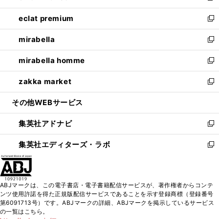
開
ウ
ン
ウ
し
eclat premium
く
で
ド
ィ
い
新
開
ウ
ン
ウ
し
mirabella
く
で
ド
ィ
い
新
開
ウ
ン
ウ
し
mirabella homme
く
で
ド
ィ
い
新
開
ウ
ン
ウ
し
zakka market
く
で
ド
ィ
い
新
開
ウ
ン
ウ
し
その他WEBサービス
く
で
ド
ィ
い
開
ウ
ン
ウ
集英社アドナビ
く
で
ド
ィ
新
開
ウ
ン
し
集英社エディターズ・ラボ
く
で
ド
い
新
開
ウ
ウ
し
く
で
ィ
い
開
ン
ウ
ABJマークは、この電子書店・電子書籍配信サービスが、著作権者からコンテ
く
ド
ィ
ンツ使用許諾を得た正規版配信サービスであることを示す登録商標（登録番号
ウ
ン
第6091713号）です。ABJマークの詳細、ABJマークを掲示しているサービス
で
ド
の一覧はこちら。
開
ウ