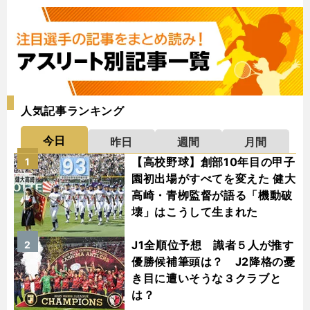
人気記事ランキング
今日
昨日
週間
月間
【高校野球】創部10年目の甲子
1
園初出場がすべてを変えた 健大
高崎・青栁監督が語る「機動破
壊」はこうして生まれた
J1全順位予想 識者５人が推す
2
優勝候補筆頭は？ J2降格の憂
き目に遭いそうな３クラブと
は？