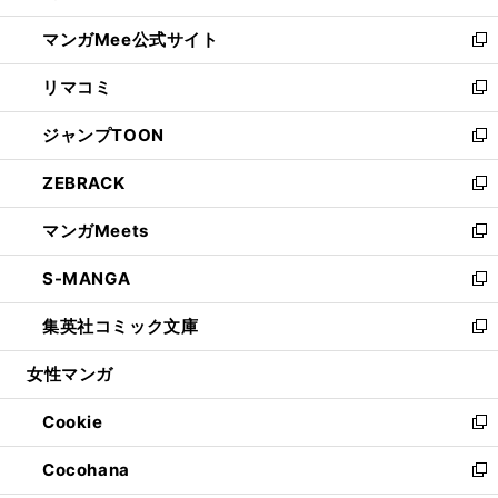
開
ン
ウ
し
マンガMee公式サイト
く
ド
ィ
い
新
ウ
ン
ウ
し
リマコミ
で
ド
ィ
い
新
開
ウ
ン
ウ
し
ジャンプTOON
く
で
ド
ィ
い
新
開
ウ
ン
ウ
し
ZEBRACK
く
で
ド
ィ
い
新
開
ウ
ン
ウ
し
マンガMeets
く
で
ド
ィ
い
新
開
ウ
ン
ウ
し
S-MANGA
く
で
ド
ィ
い
新
開
ウ
ン
ウ
し
集英社コミック文庫
く
で
ド
ィ
い
新
開
ウ
ン
ウ
し
女性マンガ
く
で
ド
ィ
い
開
ウ
ン
ウ
Cookie
く
で
ド
ィ
新
開
ウ
ン
し
Cocohana
く
で
ド
い
新
開
ウ
ウ
し