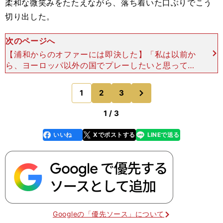
柔和な微笑みをたたえながら、落ち着いた口ぶりでこう
切り出した。
次のページへ
【浦和からのオファーには即決した】「私は以前か
ら、ヨーロッパ以外の国でプレーしたいと思ってい
たんだ。そして2019年12月の休暇中に、ベルギー
（のロケレン）でプレーしていた時に友だちになっ
次
1
2
3
のページへ
たジュニオ
1 / 3
いいね
Xでポストする
LINEで送る
line
faceboo
x
k
Googleの「優先ソース」について