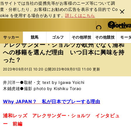
当サイトでは当社の提携先等がお客様のニーズ等について調
査・分析したり、お客様にお勧めの広告を表⽰する⽬的で Co
閉じ
okie を使⽤する場合があります。
詳しくはこちら
る
マイペ
web Sportiva (webスポルティーバ)
検索
メニュ
we
ー
サッカーの記事一覧
Jリーグ他
Jリーグ
アレク
b
ジ
サッカー
競馬
ゴルフ
その他球技
その他競技
モー
ス
アレクサンダー・ショルツが欧州でなく浦和
ポ
への移籍を選んだ理由 いつ日本に興味を持
ル
った？
テ
ィ
2023年09月01日 10:20 公開
2023年09月01日 11:00 更新
ー
バ
井川洋一●取材・文 text by Igawa Yoichi
木鋪虎雄●撮影 photo by Kishiku Torao
Why JAPAN？ 私が日本でプレーする理由
浦和レッズ アレクサンダー・ショルツ インタビュ
ー 前編