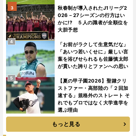
秋春制が導入されたJ1リーグ2
3
026－27シーズンの行方はい
かに!? ５人の識者が全順位を
大胆予想
4
「お前がラクして生意気だな」
「あいつ若いくせに」厳しい言
葉を浴びせられるも佐藤慎太郎
が貫いた誇りとファンへの思い
5
【夏の甲子園2026】聖隷クリ
ストファー・高部陸の「２回加
速する」規格外のストレート そ
れでもプロではなく大学進学を
選ぶ理由
もっと見る