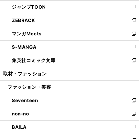
開
ウ
ン
ウ
し
ジャンプTOON
く
で
ド
ィ
い
新
開
ウ
ン
ウ
し
ZEBRACK
く
で
ド
ィ
い
新
開
ウ
ン
ウ
し
マンガMeets
く
で
ド
ィ
い
新
開
ウ
ン
ウ
し
S-MANGA
く
で
ド
ィ
い
新
開
ウ
ン
ウ
し
集英社コミック文庫
く
で
ド
ィ
い
新
開
ウ
ン
ウ
し
取材・ファッション
く
で
ド
ィ
い
開
ウ
ン
ウ
ファッション・美容
く
で
ド
ィ
開
ウ
ン
Seventeen
く
で
ド
新
開
ウ
し
non-no
く
で
い
新
開
ウ
し
BAILA
く
ィ
い
新
ン
ウ
し