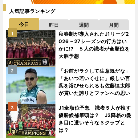
人気記事ランキング
今日
昨日
週間
月間
秋春制が導入されたJ1リーグ2
1
026－27シーズンの行方はい
かに!? ５人の識者が全順位を
大胆予想
「お前がラクして生意気だな」
2
「あいつ若いくせに」厳しい言
葉を浴びせられるも佐藤慎太郎
が貫いた誇りとファンへの思い
J1全順位予想 識者５人が推す
3
優勝候補筆頭は？ J2降格の憂
き目に遭いそうな３クラブと
は？