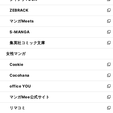
い
新
開
ウ
ン
ウ
し
ZEBRACK
く
で
ド
ィ
い
新
開
ウ
ン
ウ
し
マンガMeets
く
で
ド
ィ
い
新
開
ウ
ン
ウ
し
S-MANGA
く
で
ド
ィ
い
新
開
ウ
ン
ウ
し
集英社コミック文庫
く
で
ド
ィ
い
新
開
ウ
ン
ウ
し
女性マンガ
く
で
ド
ィ
い
開
ウ
ン
ウ
Cookie
く
で
ド
ィ
新
開
ウ
ン
し
Cocohana
く
で
ド
い
新
開
ウ
ウ
し
office YOU
く
で
ィ
い
新
開
ン
ウ
し
マンガMee公式サイト
く
ド
ィ
い
新
ウ
ン
ウ
し
リマコミ
で
ド
ィ
い
新