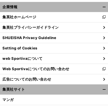
企業情報
開
く/
集英社ホームページ
新
閉
し
じ
集英社プライバシーガイドライン
い
る
ウ
SHUEISHA Privacy Guideline
ィ
ン
Setting of Cookies
ド
ウ
web Sportivaについて
で
開
Web Sportivaについてのお問い合わせ
く
新
し
広告についてのお問い合わせ
い
ウ
集英社サイト
ィ
開
ン
く/
マンガ
ド
閉
ウ
じ