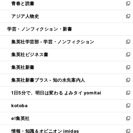
青春と読書
で
ド
ィ
い
新
開
ウ
ン
ウ
し
アジア人物史
く
で
ド
ィ
い
新
開
ウ
ン
ウ
し
学芸・ノンフィクション・新書
く
で
ド
ィ
い
開
ウ
ン
ウ
集英社学芸部 - 学芸・ノンフィクション
く
で
ド
ィ
新
開
ウ
ン
し
集英社ビジネス書
く
で
ド
い
新
開
ウ
ウ
し
集英社新書
く
で
ィ
い
新
開
ン
ウ
し
集英社新書プラス - 知の水先案内人
く
ド
ィ
い
新
ウ
ン
ウ
し
1日5分で、明日は変わる よみタイ yomitai
で
ド
ィ
い
新
開
ウ
ン
ウ
し
kotoba
く
で
ド
ィ
い
新
開
ウ
ン
ウ
し
e!集英社
く
で
ド
ィ
い
新
開
ウ
ン
ウ
し
情報・知識＆オピニオン imidas
く
で
ド
ィ
い
新