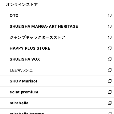
オンラインストア
く
ド
ィ
ウ
ン
OTO
で
ド
新
開
ウ
し
SHUEISHA MANGA-ART HERITAGE
く
で
い
新
開
ウ
し
ジャンプキャラクターズストア
く
ィ
い
新
ン
ウ
し
HAPPY PLUS STORE
ド
ィ
い
新
ウ
ン
ウ
し
SHUEISHA VOX
で
ド
ィ
い
新
開
ウ
ン
ウ
し
LEEマルシェ
く
で
ド
ィ
い
新
開
ウ
ン
ウ
し
SHOP Marisol
く
で
ド
ィ
い
新
開
ウ
ン
ウ
し
eclat premium
く
で
ド
ィ
い
新
開
ウ
ン
ウ
し
mirabella
く
で
ド
ィ
い
新
開
ウ
ン
ウ
し
mirabella homme
く
で