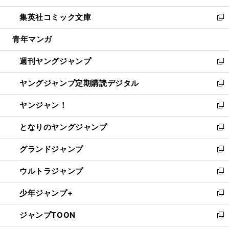
開
ウ
ン
ウ
し
集英社コミック文庫
く
で
ド
ィ
い
新
開
ウ
ン
ウ
し
青年マンガ
く
で
ド
ィ
い
開
ウ
ン
ウ
週刊ヤングジャンプ
く
で
ド
ィ
新
開
ウ
ン
し
ヤングジャンプ定期購読デジタル
く
で
ド
い
新
開
ウ
ウ
し
ヤンジャン！
く
で
ィ
い
新
開
ン
ウ
し
となりのヤングジャンプ
く
ド
ィ
い
新
ウ
ン
ウ
し
グランドジャンプ
で
ド
ィ
い
新
開
ウ
ン
ウ
し
ウルトラジャンプ
く
で
ド
ィ
い
新
開
ウ
ン
ウ
し
少年ジャンプ+
く
で
ド
ィ
い
新
開
ウ
ン
ウ
し
ジャンプTOON
く
で
ド
ィ
い
新
開
ウ
ン
ウ
し