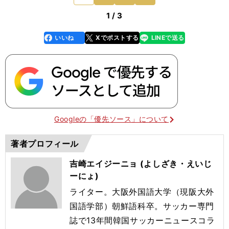
1 / 3
いいね
Xでポストする
LINEで送る
line
faceboo
x
k
Googleの「優先ソース」について
著者プロフィール
吉崎エイジーニョ (よしざき・えいじ
ーにょ)
ライター。大阪外国語大学（現阪大外
国語学部）朝鮮語科卒。サッカー専門
誌で13年間韓国サッカーニュースコラ