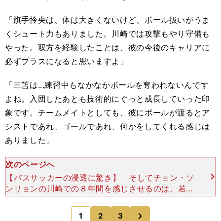
「旗手怜央は、体は大きくないけど、ボール扱いがうま
くシュート力もありました。川崎では攻撃もやり守備も
やった。双方を経験したことは、彼の今後のキャリアに
必ずプラスになると思いますよ」
「三笘は...練習中もなかなかボールを奪われないんです
よね。入団したあとも技術的にぐっと成長していった印
象です。チームメイトとしても、彼にボールが渡るとア
シストであれ、ゴールであれ、何かをしてくれる感じは
ありました」
次のページへ
【パスサッカーの浸透に驚き】 そしてチョン・ソ
ンリョンの川崎での８年間を感じさせるのは、若き
日の板倉滉（現ボルシアMG）の姿も目にしている
ことだ。2016～17年と共に在籍している。この２
次
1
2
3
のページへ
年間わずか