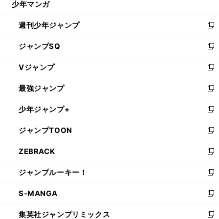
少年マンガ
で
る
開
週刊少年ジャンプ
く
新
し
ジャンプSQ
い
新
ウ
し
Vジャンプ
ィ
い
新
ン
ウ
し
最強ジャンプ
ド
ィ
い
新
ウ
ン
ウ
し
少年ジャンプ+
で
ド
ィ
い
新
開
ウ
ン
ウ
し
ジャンプTOON
く
で
ド
ィ
い
新
開
ウ
ン
ウ
し
ZEBRACK
く
で
ド
ィ
い
新
開
ウ
ン
ウ
し
ジャンプルーキー！
く
で
ド
ィ
い
新
開
ウ
ン
ウ
し
S-MANGA
く
で
ド
ィ
い
新
開
ウ
ン
ウ
し
集英社ジャンプリミックス
く
で
ド
ィ
い
新