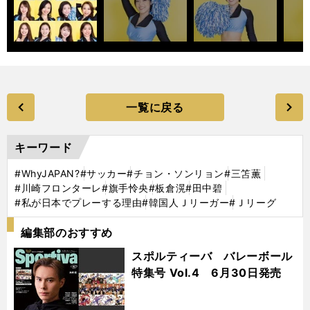
一覧に戻る
キーワード
#WhyJAPAN?
#サッカー
#チョン・ソンリョン
#三笘薫
#川崎フロンターレ
#旗手怜央
#板倉滉
#田中碧
#私が日本でプレーする理由
#韓国人Ｊリーガー
#Ｊリーグ
編集部のおすすめ
スポルティーバ バレーボール
特集号 Vol.4 6月30日発売