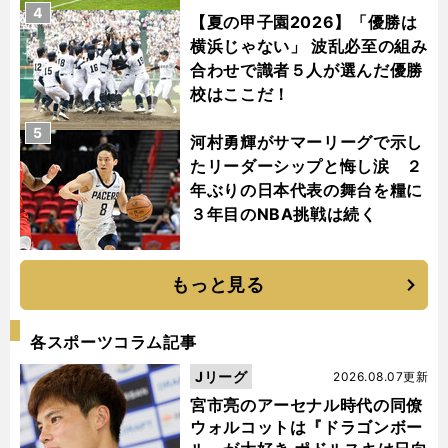
4
【夏の甲子園2026】「優勝は
横浜じゃない」 波乱必至の組み
合わせで識者５人が選んだ優勝
校はここだ！
5
河村勇輝がサマーリーグで示し
たリーダーシップと悔し涙 ２
年ぶりの日本代表の舞台を糧に
３年目のNBA挑戦は続く
もっと見る
各スポーツコラム記事
Jリーグ
2026.08.07更新
宮市亮のアーセナル時代の同僚
ウォルコットは『ドラゴンボー