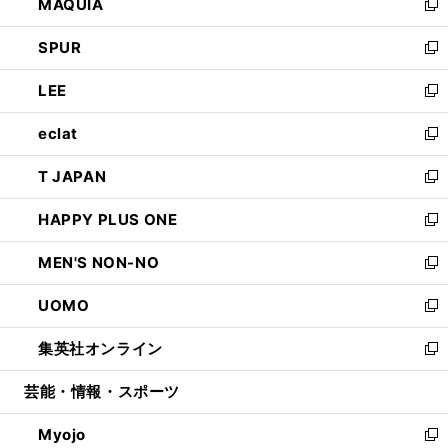
MAQUIA
ド
ィ
い
新
ウ
ン
ウ
し
SPUR
で
ド
ィ
い
新
開
ウ
ン
ウ
し
LEE
く
で
ド
ィ
い
新
開
ウ
ン
ウ
し
eclat
く
で
ド
ィ
い
新
開
ウ
ン
ウ
し
T JAPAN
く
で
ド
ィ
い
新
開
ウ
ン
ウ
し
HAPPY PLUS ONE
く
で
ド
ィ
い
新
開
ウ
ン
ウ
し
MEN'S NON-NO
く
で
ド
ィ
い
新
開
ウ
ン
ウ
し
UOMO
く
で
ド
ィ
い
新
開
ウ
ン
ウ
し
集英社オンライン
く
で
ド
ィ
い
新
開
ウ
ン
ウ
し
芸能・情報・スポーツ
く
で
ド
ィ
い
開
ウ
ン
ウ
Myojo
く
で
ド
ィ
新