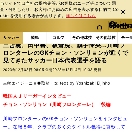
当サイトでは当社の提携先等がお客様のニーズ等について調
査・分析したり、お客様にお勧めの広告を表⽰する⽬的で Co
閉じ
okie を使⽤する場合があります。
詳しくはこちら
る
マイペ
web Sportiva (webスポルティーバ)
検索
メニュ
we
ー
サッカーの記事一覧
Jリーグ他
Jリーグ
三笘薫
b
ジ
サッカー
競馬
ゴルフ
その他球技
その他競技
モー
ス
三笘薫、田中碧、板倉滉、旗手怜央...川崎フ
ポ
ロンターレのGKチョン・ソンリョンが近くで
ル
見てきたサッカー日本代表選手を語る
テ
ィ
2023年12月03日 08:05 公開
2023年12月14日 10:33 更新
ー
バ
吉崎エイジーニョ●取材・文 text by Yoshizaki Eijinho
韓国人Ｊリーガーインタビュー
チョン・ソンリョン（川崎フロンターレ） 後編
川崎フロンターレのGKチョン・ソンリョンをインタビュ
ー。在籍８年。クラブの多くのタイトル獲得に貢献して