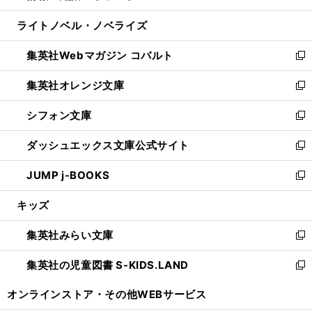
開
ウ
ン
ウ
し
ライトノベル・ノベライズ
く
で
ド
ィ
い
開
ウ
ン
ウ
集英社Webマガジン コバルト
く
で
ド
ィ
新
開
ウ
ン
し
集英社オレンジ文庫
く
で
ド
い
新
開
ウ
ウ
し
シフォン文庫
く
で
ィ
い
新
開
ン
ウ
し
ダッシュエックス文庫公式サイト
く
ド
ィ
い
新
ウ
ン
ウ
し
JUMP j-BOOKS
で
ド
ィ
い
新
開
ウ
ン
ウ
し
キッズ
く
で
ド
ィ
い
開
ウ
ン
ウ
集英社みらい文庫
く
で
ド
ィ
新
開
ウ
ン
し
集英社の児童図書 S-KIDS.LAND
く
で
ド
い
新
開
ウ
ウ
し
オンラインストア・
その他WEBサービス
く
で
ィ
い
開
ン
ウ