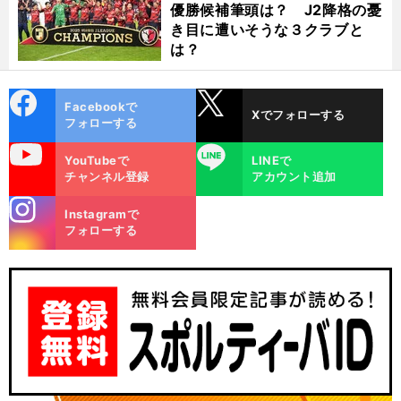
・
と
優勝候補筆頭は？ J2降格の憂
前
へ
GK
き目に遭いそうな３クラブと
は？
cebo
X
Facebookで
Xでフォローする
ok
フォローする
uTube
LINE
YouTubeで
LINEで
チャンネル登録
アカウント追加
stagra
Instagramで
m
フォローする