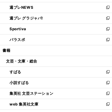
開
ウ
ン
し
週プレNEWS
く
で
ド
い
新
開
ウ
ウ
し
週プレ グラジャパ!
く
で
ィ
い
新
開
ン
ウ
し
Sportiva
く
ド
ィ
い
新
ウ
ン
ウ
し
パラスポ
で
ド
ィ
い
新
開
ウ
ン
ウ
し
書籍
く
で
ド
ィ
い
開
ウ
ン
ウ
文芸・文庫・総合
く
で
ド
ィ
開
ウ
ン
すばる
く
で
ド
新
開
ウ
し
小説すばる
く
で
い
新
開
ウ
し
集英社 文芸ステーション
く
ィ
い
新
ン
ウ
し
web 集英社文庫
ド
ィ
い
新
ウ
ン
ウ
し