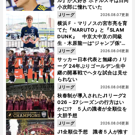
ル』が大好き ポドルスキは日向
小次郎に憧れていた
Jリーグ
2026.08.07更新
横浜Ｆ・マリノスの宮市亮を育
てた『NARUTO』と『SLAM
DUNK』 中京大中京の同級
生・木原龍一は"ジャンプ係"だ
った
Jリーグ
2026.08.06更新
サッカー日本代表と無縁のＪリ
ーグ 24年ぶりゴールデン生中
継の開幕戦でヘタな試合は見せ
られない
Jリーグ
2026.08.06更新
秋春制が導入されたJ1リーグ2
026－27シーズンの行方はい
かに!? ５人の識者が全順位を
大胆予想
Jリーグ
2026.08.06更新
J1全順位予想 識者５人が推す