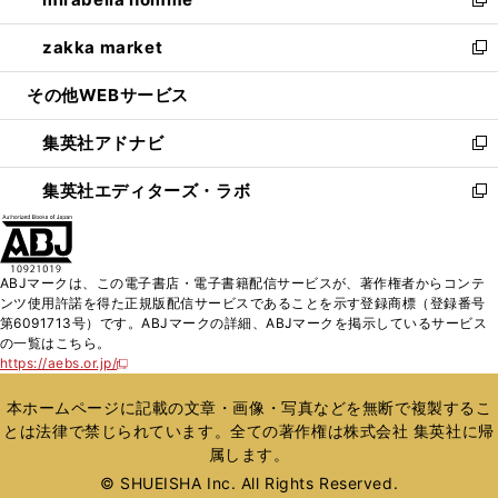
ド
ィ
い
新
開
ウ
ン
ウ
し
zakka market
く
で
ド
ィ
い
新
開
ウ
ン
ウ
し
その他WEBサービス
く
で
ド
ィ
い
開
ウ
ン
ウ
集英社アドナビ
く
で
ド
ィ
新
開
ウ
ン
し
集英社エディターズ・ラボ
く
で
ド
い
新
開
ウ
ウ
し
く
で
ィ
い
開
ン
ウ
ABJマークは、この電子書店・電子書籍配信サービスが、著作権者からコンテ
く
ド
ィ
ンツ使用許諾を得た正規版配信サービスであることを示す登録商標（登録番号
ウ
ン
第6091713号）です。ABJマークの詳細、ABJマークを掲示しているサービス
で
ド
の一覧はこちら。
開
ウ
https://aebs.or.jp/
新
く
で
し
い
開
本ホームページに記載の文章・画像・写真などを無断で複製するこ
ウ
く
とは法律で禁じられています。全ての著作権は株式会社 集英社に帰
ィ
属します。
ン
ド
© SHUEISHA Inc. All Rights Reserved.
ウ