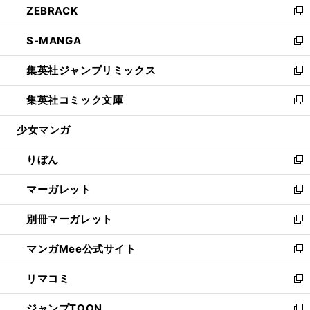
ZEBRACK
く
で
ド
ィ
い
新
開
ウ
ン
ウ
し
S-MANGA
く
で
ド
ィ
い
新
開
ウ
ン
ウ
し
集英社ジャンプリミックス
く
で
ド
ィ
い
新
開
ウ
ン
ウ
し
集英社コミック文庫
く
で
ド
ィ
い
新
開
ウ
ン
ウ
し
少女マンガ
く
で
ド
ィ
い
開
ウ
ン
ウ
りぼん
く
で
ド
ィ
新
開
ウ
ン
し
マーガレット
く
で
ド
い
新
開
ウ
ウ
し
別冊マーガレット
く
で
ィ
い
新
開
ン
ウ
し
マンガMee公式サイト
く
ド
ィ
い
新
ウ
ン
ウ
し
リマコミ
で
ド
ィ
い
新
開
ウ
ン
ウ
し
ジャンプTOON
く
で
ド
ィ