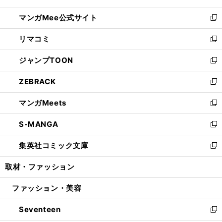
開
ン
ウ
し
マンガMee公式サイト
く
ド
ィ
い
新
ウ
ン
ウ
し
リマコミ
で
ド
ィ
い
新
開
ウ
ン
ウ
し
ジャンプTOON
く
で
ド
ィ
い
新
開
ウ
ン
ウ
し
ZEBRACK
く
で
ド
ィ
い
新
開
ウ
ン
ウ
し
マンガMeets
く
で
ド
ィ
い
新
開
ウ
ン
ウ
し
S-MANGA
く
で
ド
ィ
い
新
開
ウ
ン
ウ
し
集英社コミック文庫
く
で
ド
ィ
い
新
開
ウ
ン
ウ
し
取材・ファッション
く
で
ド
ィ
い
開
ウ
ン
ウ
ファッション・美容
く
で
ド
ィ
開
ウ
ン
Seventeen
く
で
ド
新
開
ウ
し