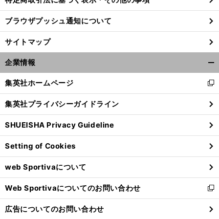
ブラウザプッシュ通知について
サイトマップ
企業情報
開
く/
集英社ホームページ
新
閉
し
じ
集英社プライバシーガイドライン
い
る
ウ
SHUEISHA Privacy Guideline
ィ
ン
Setting of Cookies
ド
ウ
web Sportivaについて
で
開
Web Sportivaについてのお問い合わせ
く
新
し
広告についてのお問い合わせ
い