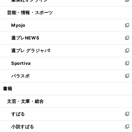
ド
ィ
い
新
開
ウ
ン
ウ
し
芸能・情報・スポーツ
く
で
ド
ィ
い
開
ウ
ン
ウ
Myojo
く
で
ド
ィ
新
開
ウ
ン
し
週プレNEWS
く
で
ド
い
新
開
ウ
ウ
し
週プレ グラジャパ!
く
で
ィ
い
新
開
ン
ウ
し
Sportiva
く
ド
ィ
い
新
ウ
ン
ウ
し
パラスポ
で
ド
ィ
い
新
開
ウ
ン
ウ
し
書籍
く
で
ド
ィ
い
開
ウ
ン
ウ
文芸・文庫・総合
く
で
ド
ィ
開
ウ
ン
すばる
く
で
ド
新
開
ウ
し
小説すばる
く
で
い
新