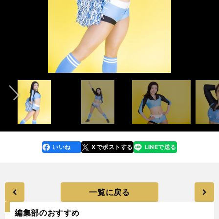
インタビュー記事＞＞
前へ
photo by Tatematsu Naozumi
いいね
Xでポストする
LINEで送る
line
faceboo
x
k
一覧に戻る
編集部のおすすめ