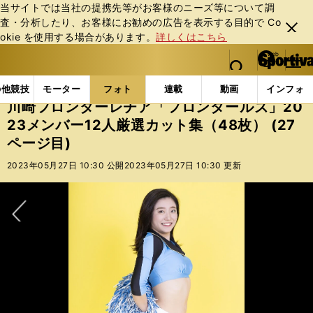
当サイトでは当社の提携先等がお客様のニーズ等について調
査・分析したり、お客様にお勧めの広告を表⽰する⽬的で Co
閉じ
okie を使⽤する場合があります。
詳しくはこちら
る
マイペ
web Sportiva (webスポルティーバ)
検索
メニュ
we
ー
フォトギャラリー
スポーツビーナスギャラリー
川崎
b
ジ
の他競技
モーター
フォト
連載
動画
インフォ
ス
川崎フロンターレチア「フロンタールズ」20
ポ
23メンバー12人厳選カット集（48枚） (27
ル
ページ目)
テ
ィ
2023年05月27日 10:30 公開
2023年05月27日 10:30 更新
ー
バ
次へ