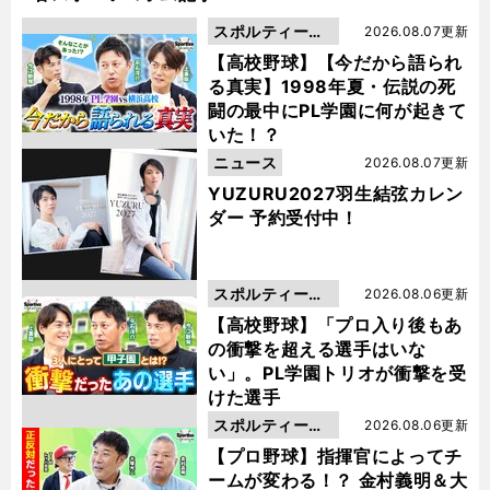
スポルティーバ
2026.08.07更新
動画
【高校野球】【今だから語られ
る真実】1998年夏・伝説の死
闘の最中にPL学園に何が起きて
いた！？
ニュース
2026.08.07更新
YUZURU2027羽生結弦カレン
ダー 予約受付中！
スポルティーバ
2026.08.06更新
動画
【高校野球】「プロ入り後もあ
の衝撃を超える選手はいな
い」。PL学園トリオが衝撃を受
けた選手
スポルティーバ
2026.08.06更新
動画
【プロ野球】指揮官によってチ
ームが変わる！？ 金村義明＆大