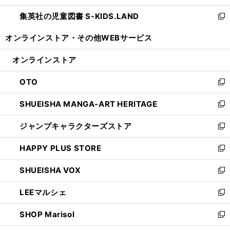
開
ウ
ン
し
集英社の児童図書 S-KIDS.LAND
く
で
ド
い
新
開
ウ
ウ
し
オンラインストア・
その他WEBサービス
く
で
ィ
い
開
ン
ウ
オンラインストア
く
ド
ィ
ウ
ン
OTO
で
ド
新
開
ウ
し
SHUEISHA MANGA-ART HERITAGE
く
で
い
新
開
ウ
し
ジャンプキャラクターズストア
く
ィ
い
新
ン
ウ
し
HAPPY PLUS STORE
ド
ィ
い
新
ウ
ン
ウ
し
SHUEISHA VOX
で
ド
ィ
い
新
開
ウ
ン
ウ
し
LEEマルシェ
く
で
ド
ィ
い
新
開
ウ
ン
ウ
し
SHOP Marisol
く
で
ド
ィ
い
新
開
ウ
ン
ウ
し