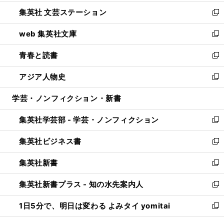
開
ウ
し
集英社 文芸ステーション
く
ィ
い
新
ン
ウ
し
web 集英社文庫
ド
ィ
い
新
ウ
ン
ウ
し
青春と読書
で
ド
ィ
い
新
開
ウ
ン
ウ
し
アジア人物史
く
で
ド
ィ
い
新
開
ウ
ン
ウ
し
学芸・ノンフィクション・新書
く
で
ド
ィ
い
開
ウ
ン
ウ
集英社学芸部 - 学芸・ノンフィクション
く
で
ド
ィ
新
開
ウ
ン
し
集英社ビジネス書
く
で
ド
い
新
開
ウ
ウ
し
集英社新書
く
で
ィ
い
新
開
ン
ウ
し
集英社新書プラス - 知の水先案内人
く
ド
ィ
い
新
ウ
ン
ウ
し
1日5分で、明日は変わる よみタイ yomitai
で
ド
ィ
い
新
開
ウ
ン
ウ
し