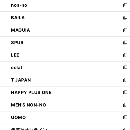
non-no
く
で
い
新
開
ウ
し
BAILA
く
ィ
い
新
ン
ウ
し
MAQUIA
ド
ィ
い
新
ウ
ン
ウ
し
SPUR
で
ド
ィ
い
新
開
ウ
ン
ウ
し
LEE
く
で
ド
ィ
い
新
開
ウ
ン
ウ
し
eclat
く
で
ド
ィ
い
新
開
ウ
ン
ウ
し
T JAPAN
く
で
ド
ィ
い
新
開
ウ
ン
ウ
し
HAPPY PLUS ONE
く
で
ド
ィ
い
新
開
ウ
ン
ウ
し
MEN'S NON-NO
く
で
ド
ィ
い
新
開
ウ
ン
ウ
し
UOMO
く
で
ド
ィ
い
新
開
ウ
ン
ウ
し
集英社オンライン
く
で