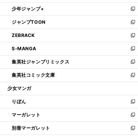
開
ウ
ン
ウ
し
少年ジャンプ+
く
で
ド
ィ
い
新
開
ウ
ン
ウ
し
ジャンプTOON
く
で
ド
ィ
い
新
開
ウ
ン
ウ
し
ZEBRACK
く
で
ド
ィ
い
新
開
ウ
ン
ウ
し
S-MANGA
く
で
ド
ィ
い
新
開
ウ
ン
ウ
し
集英社ジャンプリミックス
く
で
ド
ィ
い
新
開
ウ
ン
ウ
し
集英社コミック文庫
く
で
ド
ィ
い
新
開
ウ
ン
ウ
し
少女マンガ
く
で
ド
ィ
い
開
ウ
ン
ウ
りぼん
く
で
ド
ィ
新
開
ウ
ン
し
マーガレット
く
で
ド
い
新
開
ウ
ウ
し
別冊マーガレット
く
で
ィ
い
新
開
ン
ウ
し