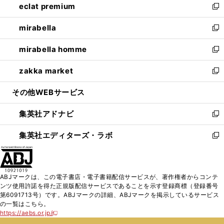
eclat premium
く
で
ド
ィ
い
新
開
ウ
ン
ウ
し
mirabella
く
で
ド
ィ
い
新
開
ウ
ン
ウ
し
mirabella homme
く
で
ド
ィ
い
新
開
ウ
ン
ウ
し
zakka market
く
で
ド
ィ
い
新
開
ウ
ン
ウ
し
その他WEBサービス
く
で
ド
ィ
い
開
ウ
ン
ウ
集英社アドナビ
く
で
ド
ィ
新
開
ウ
ン
し
集英社エディターズ・ラボ
く
で
ド
い
新
開
ウ
ウ
し
く
で
ィ
い
開
ン
ウ
ABJマークは、この電子書店・電子書籍配信サービスが、著作権者からコンテ
く
ド
ィ
ンツ使用許諾を得た正規版配信サービスであることを示す登録商標（登録番号
ウ
ン
第6091713号）です。ABJマークの詳細、ABJマークを掲示しているサービス
で
ド
の一覧はこちら。
開
ウ
https://aebs.or.jp/
新
く
で
し