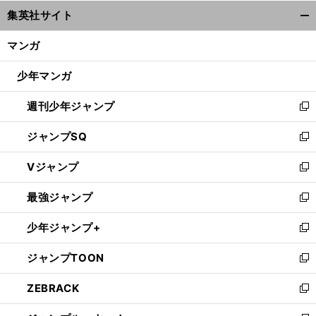
ウ
集英社サイト
ィ
開
ン
く/
マンガ
ド
閉
ウ
じ
少年マンガ
で
る
開
週刊少年ジャンプ
く
新
し
ジャンプSQ
い
新
ウ
し
Vジャンプ
ィ
い
新
ン
ウ
し
最強ジャンプ
ド
ィ
い
新
ウ
ン
ウ
し
少年ジャンプ+
で
ド
ィ
い
新
開
ウ
ン
ウ
し
ジャンプTOON
く
で
ド
ィ
い
新
開
ウ
ン
ウ
し
ZEBRACK
く
で
ド
ィ
い
新
開
ウ
ン
ウ
し