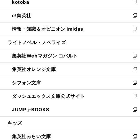
kotoba
く
で
ド
ィ
い
新
開
ウ
ン
ウ
し
e!集英社
く
で
ド
ィ
い
新
開
ウ
ン
ウ
し
情報・知識＆オピニオン imidas
く
で
ド
ィ
い
新
開
ウ
ン
ウ
し
ライトノベル・ノベライズ
く
で
ド
ィ
い
開
ウ
ン
ウ
集英社Webマガジン コバルト
く
で
ド
ィ
新
開
ウ
ン
し
集英社オレンジ文庫
く
で
ド
い
新
開
ウ
ウ
し
シフォン文庫
く
で
ィ
い
新
開
ン
ウ
し
ダッシュエックス文庫公式サイト
く
ド
ィ
い
新
ウ
ン
ウ
し
JUMP j-BOOKS
で
ド
ィ
い
新
開
ウ
ン
ウ
し
キッズ
く
で
ド
ィ
い
開
ウ
ン
ウ
集英社みらい文庫
く
で
ド
ィ
新