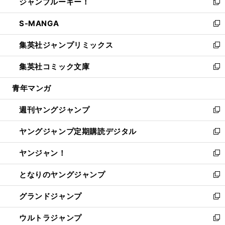
ジャンプルーキー！
く
で
ド
ィ
い
新
開
ウ
ン
ウ
し
S-MANGA
く
で
ド
ィ
い
新
開
ウ
ン
ウ
し
集英社ジャンプリミックス
く
で
ド
ィ
い
新
開
ウ
ン
ウ
し
集英社コミック文庫
く
で
ド
ィ
い
新
開
ウ
ン
ウ
し
青年マンガ
く
で
ド
ィ
い
開
ウ
ン
ウ
週刊ヤングジャンプ
く
で
ド
ィ
新
開
ウ
ン
し
ヤングジャンプ定期購読デジタル
く
で
ド
い
新
開
ウ
ウ
し
ヤンジャン！
く
で
ィ
い
新
開
ン
ウ
し
となりのヤングジャンプ
く
ド
ィ
い
新
ウ
ン
ウ
し
グランドジャンプ
で
ド
ィ
い
新
開
ウ
ン
ウ
し
ウルトラジャンプ
く
で
ド
ィ
い
新