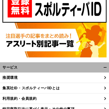
サービス
開
く/
推奨環境
閉
じ
集英社ID・スポルティーバIDとは
る
利用規約・会員規約
特定商取引法に基づく表示・その他の事項