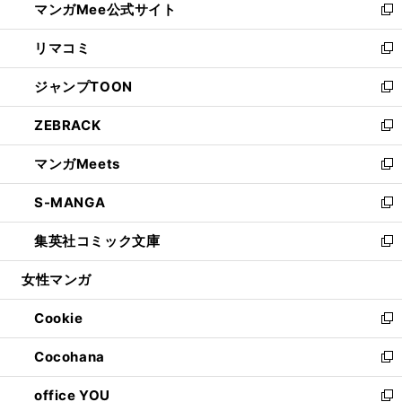
マンガMee公式サイト
く
ド
ィ
い
新
ウ
ン
ウ
し
リマコミ
で
ド
ィ
い
新
開
ウ
ン
ウ
し
ジャンプTOON
く
で
ド
ィ
い
新
開
ウ
ン
ウ
し
ZEBRACK
く
で
ド
ィ
い
新
開
ウ
ン
ウ
し
マンガMeets
く
で
ド
ィ
い
新
開
ウ
ン
ウ
し
S-MANGA
く
で
ド
ィ
い
新
開
ウ
ン
ウ
し
集英社コミック文庫
く
で
ド
ィ
い
新
開
ウ
ン
ウ
し
女性マンガ
く
で
ド
ィ
い
開
ウ
ン
ウ
Cookie
く
で
ド
ィ
新
開
ウ
ン
し
Cocohana
く
で
ド
い
新
開
ウ
ウ
し
office YOU
く
で
ィ
い
新