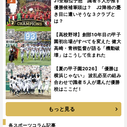
J1全順位予想 識者５人が推す
3
優勝候補筆頭は？ J2降格の憂
き目に遭いそうな３クラブと
は？
4
【高校野球】創部10年目の甲子
園初出場がすべてを変えた 健大
高崎・青栁監督が語る「機動破
壊」はこうして生まれた
5
【夏の甲子園2026】「優勝は
横浜じゃない」 波乱必至の組み
合わせで識者５人が選んだ優勝
校はここだ！
もっと見る
各スポーツコラム記事