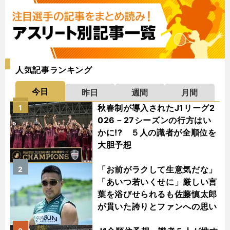
人気記事ランキング
今日
昨日
週間
月間
秋春制が導入されたJ1リーグ2
1
026－27シーズンの行方はい
かに!? ５人の識者が全順位を
大胆予想
「お前がラクして生意気だな」
2
「あいつ若いくせに」厳しい言
葉を浴びせられるも佐藤慎太郎
が貫いた誇りとファンへの思い