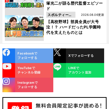
塚光二が語る歴代監督エピソー
ド
スポルティーバ
2026.08.06更新
動画
【高校野球】部員全員が大号
泣！？ ハードだったPL学園時
代を支えたものとは
cebo
X
Facebookで
Xでフォローする
ok
フォローする
uTube
LINE
YouTubeで
LINEで
チャンネル登録
アカウント追加
stagra
Instagramで
m
フォローする