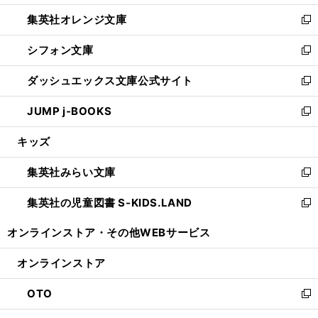
開
ウ
ン
し
集英社オレンジ文庫
く
で
ド
い
新
開
ウ
ウ
し
シフォン文庫
く
で
ィ
い
新
開
ン
ウ
し
ダッシュエックス文庫公式サイト
く
ド
ィ
い
新
ウ
ン
ウ
し
JUMP j-BOOKS
で
ド
ィ
い
新
開
ウ
ン
ウ
し
キッズ
く
で
ド
ィ
い
開
ウ
ン
ウ
集英社みらい文庫
く
で
ド
ィ
新
開
ウ
ン
し
集英社の児童図書 S-KIDS.LAND
く
で
ド
い
新
開
ウ
ウ
し
オンラインストア・
その他WEBサービス
く
で
ィ
い
開
ン
ウ
オンラインストア
く
ド
ィ
ウ
ン
OTO
で
ド
新
開
ウ
し