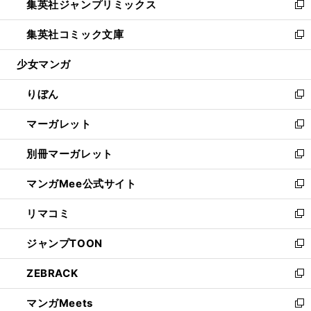
集英社ジャンプリミックス
く
で
ド
ィ
い
新
開
ウ
ン
ウ
し
集英社コミック文庫
く
で
ド
ィ
い
新
開
ウ
ン
ウ
し
少女マンガ
く
で
ド
ィ
い
開
ウ
ン
ウ
りぼん
く
で
ド
ィ
新
開
ウ
ン
し
マーガレット
く
で
ド
い
新
開
ウ
ウ
し
別冊マーガレット
く
で
ィ
い
新
開
ン
ウ
し
マンガMee公式サイト
く
ド
ィ
い
新
ウ
ン
ウ
し
リマコミ
で
ド
ィ
い
新
開
ウ
ン
ウ
し
ジャンプTOON
く
で
ド
ィ
い
新
開
ウ
ン
ウ
し
ZEBRACK
く
で
ド
ィ
い
新
開
ウ
ン
ウ
し
マンガMeets
く
で
ド
ィ
い
新