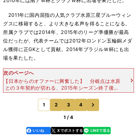
2010年には南アＷ杯とクラブＷ杯に出場を果たした。
2011年に国内屈指の人気クラブ水原三星ブルーウィン
グスに移籍すると、より大きな名声を得ることになる。
所属クラブでは2014年、2015年のリーグ準優勝が最高
位だったが、代表チームでは2012年ロンドン五輪銅メダ
ル獲得に正GKとして貢献。2014年ブラジルＷ杯にも出
場を果たした。
次のページへ
【日本からのオファーに興奮した】 分岐点は水原
との３年契約が切れる、2015年シーズン終了後の
ことだった。31歳となる翌シーズンはどの道を選
ぶのか、心が揺れた。「周囲のJリーグでのプレー
次
1
2
3
4
のページへ
経験のある
1 / 4
いいね
Xでポストする
LINEで送る
line
faceboo
x
k