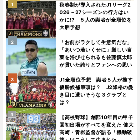
秋春制が導入されたJ1リーグ2
1
026－27シーズンの行方はい
かに!? ５人の識者が全順位を
大胆予想
「お前がラクして生意気だな」
2
「あいつ若いくせに」厳しい言
葉を浴びせられるも佐藤慎太郎
が貫いた誇りとファンへの思い
J1全順位予想 識者５人が推す
3
優勝候補筆頭は？ J2降格の憂
き目に遭いそうな３クラブと
は？
4
【高校野球】創部10年目の甲子
園初出場がすべてを変えた 健大
高崎・青栁監督が語る「機動破
壊」はこうして生まれた