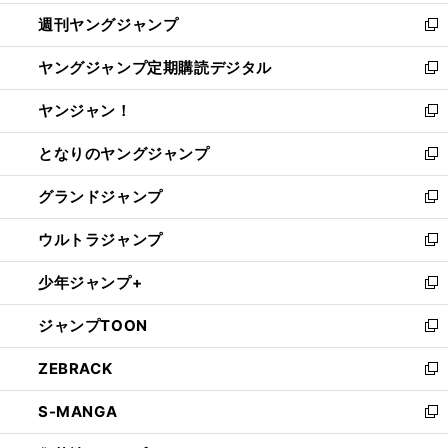
開
ウ
ン
ウ
週刊ヤングジャンプ
く
で
ド
ィ
新
開
ウ
ン
し
ヤングジャンプ定期購読デジタル
く
で
ド
い
新
開
ウ
ウ
し
ヤンジャン！
く
で
ィ
い
新
開
ン
ウ
し
となりのヤングジャンプ
く
ド
ィ
い
新
ウ
ン
ウ
し
グランドジャンプ
で
ド
ィ
い
新
開
ウ
ン
ウ
し
ウルトラジャンプ
く
で
ド
ィ
い
新
開
ウ
ン
ウ
し
少年ジャンプ+
く
で
ド
ィ
い
新
開
ウ
ン
ウ
し
ジャンプTOON
く
で
ド
ィ
い
新
開
ウ
ン
ウ
し
ZEBRACK
く
で
ド
ィ
い
新
開
ウ
ン
ウ
し
S-MANGA
く
で
ド
ィ
い
新
開
ウ
ン
ウ
し