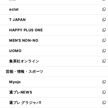
開
ウ
ン
ウ
し
eclat
く
で
ド
ィ
い
新
開
ウ
ン
ウ
し
T JAPAN
く
で
ド
ィ
い
新
開
ウ
ン
ウ
し
HAPPY PLUS ONE
く
で
ド
ィ
い
新
開
ウ
ン
ウ
し
MEN'S NON-NO
く
で
ド
ィ
い
新
開
ウ
ン
ウ
し
UOMO
く
で
ド
ィ
い
新
開
ウ
ン
ウ
し
集英社オンライン
く
で
ド
ィ
い
新
開
ウ
ン
ウ
し
芸能・情報・スポーツ
く
で
ド
ィ
い
開
ウ
ン
ウ
Myojo
く
で
ド
ィ
新
開
ウ
ン
し
週プレNEWS
く
で
ド
い
新
開
ウ
ウ
し
週プレ グラジャパ!
く
で
ィ
い
新
開