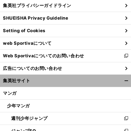
し
じ
集英社プライバシーガイドライン
い
る
ウ
SHUEISHA Privacy Guideline
ィ
ン
Setting of Cookies
ド
ウ
web Sportivaについて
で
開
Web Sportivaについてのお問い合わせ
く
新
し
広告についてのお問い合わせ
い
ウ
集英社サイト
ィ
開
ン
く/
マンガ
ド
閉
ウ
じ
少年マンガ
で
る
開
週刊少年ジャンプ
く
新
し
ジャンプSQ