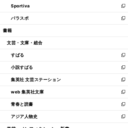
ン
ウ
し
Sportiva
く
ド
ィ
い
新
ウ
ン
ウ
し
パラスポ
で
ド
ィ
い
新
開
ウ
ン
ウ
し
書籍
く
で
ド
ィ
い
開
ウ
ン
ウ
文芸・文庫・総合
く
で
ド
ィ
開
ウ
ン
すばる
く
で
ド
新
開
ウ
し
小説すばる
く
で
い
新
開
ウ
し
集英社 文芸ステーション
く
ィ
い
新
ン
ウ
し
web 集英社文庫
ド
ィ
い
新
ウ
ン
ウ
し
青春と読書
で
ド
ィ
い
新
開
ウ
ン
ウ
し
アジア人物史
く
で
ド
ィ
い
新
開
ウ
ン
ウ
し