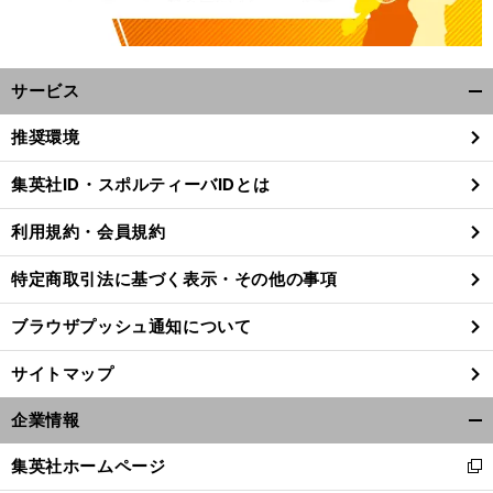
サービス
開
く/
推奨環境
閉
じ
集英社ID・スポルティーバIDとは
る
利用規約・会員規約
特定商取引法に基づく表示・その他の事項
ブラウザプッシュ通知について
サイトマップ
企業情報
開
く/
集英社ホームページ
新
閉