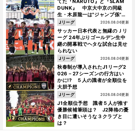
てた『NARUTO』と『SLAM
DUNK』 中京大中京の同級
生・木原龍一は"ジャンプ係"だ
った
Jリーグ
2026.08.06更新
サッカー日本代表と無縁のＪリ
ーグ 24年ぶりゴールデン生中
継の開幕戦でヘタな試合は見せ
られない
Jリーグ
2026.08.06更新
秋春制が導入されたJ1リーグ2
026－27シーズンの行方はい
かに!? ５人の識者が全順位を
大胆予想
Jリーグ
2026.08.06更新
J1全順位予想 識者５人が推す
優勝候補筆頭は？ J2降格の憂
き目に遭いそうな３クラブと
」
は？
大
？
前
へ