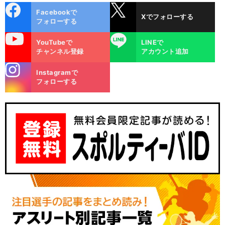
cebo
X
Facebookで
Xでフォローする
ok
フォローする
uTube
LINE
YouTubeで
LINEで
チャンネル登録
アカウント追加
stagra
Instagramで
m
フォローする