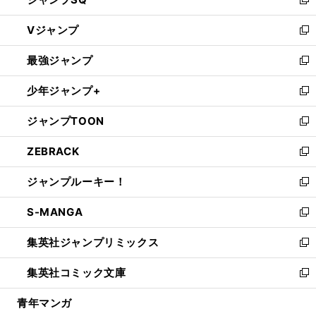
い
新
ウ
し
Vジャンプ
ィ
い
新
ン
ウ
し
最強ジャンプ
ド
ィ
い
新
ウ
ン
ウ
し
少年ジャンプ+
で
ド
ィ
い
新
開
ウ
ン
ウ
し
ジャンプTOON
く
で
ド
ィ
い
新
開
ウ
ン
ウ
し
ZEBRACK
く
で
ド
ィ
い
新
開
ウ
ン
ウ
し
ジャンプルーキー！
く
で
ド
ィ
い
新
開
ウ
ン
ウ
し
S-MANGA
く
で
ド
ィ
い
新
開
ウ
ン
ウ
し
集英社ジャンプリミックス
く
で
ド
ィ
い
新
開
ウ
ン
ウ
し
集英社コミック文庫
く
で
ド
ィ
い
新
開
ウ
ン
ウ
し
青年マンガ
く
で
ド
ィ
い