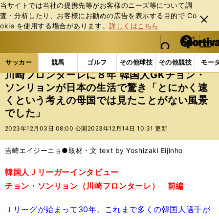
当サイトでは当社の提携先等がお客様のニーズ等について調
査・分析したり、お客様にお勧めの広告を表⽰する⽬的で Co
閉じ
okie を使⽤する場合があります。
詳しくはこちら
る
マイペ
web Sportiva (webスポルティーバ)
検索
メニュ
we
ー
サッカーの記事一覧
Jリーグ他
Jリーグ
川崎フ
b
ジ
サッカー
競馬
ゴルフ
その他球技
その他競技
モー
ス
川崎フロンターレに８年 韓国人GKチョン・
ポ
ソンリョンが日本の生活で驚き「とにかく速
ル
くという考えの母国では見たことがない風景
テ
ィ
でした」
ー
2023年12月03日 08:00 公開
2023年12月14日 10:31 更新
バ
吉崎エイジーニョ●取材・文 text by Yoshizaki Eijinho
韓国人Ｊリーガーインタビュー
チョン・ソンリョン（川崎フロンターレ） 前編
Ｊリーグが始まって30年。これまで多くの韓国人選手が