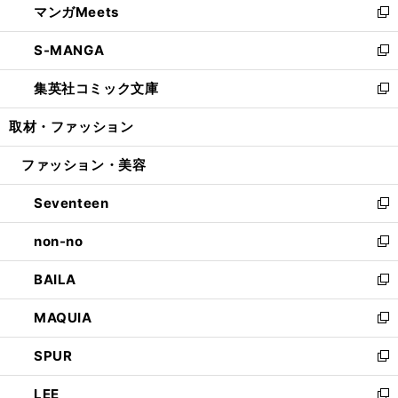
マンガMeets
く
で
ド
ィ
い
新
開
ウ
ン
ウ
し
S-MANGA
く
で
ド
ィ
い
新
開
ウ
ン
ウ
し
集英社コミック文庫
く
で
ド
ィ
い
新
開
ウ
ン
ウ
し
取材・ファッション
く
で
ド
ィ
い
開
ウ
ン
ウ
ファッション・美容
く
で
ド
ィ
開
ウ
ン
Seventeen
く
で
ド
新
開
ウ
し
non-no
く
で
い
新
開
ウ
し
BAILA
く
ィ
い
新
ン
ウ
し
MAQUIA
ド
ィ
い
新
ウ
ン
ウ
し
SPUR
で
ド
ィ
い
新
開
ウ
ン
ウ
し
LEE
く
で
ド
ィ
い
新