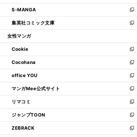
開
ウ
ン
ウ
し
S-MANGA
く
で
ド
ィ
い
新
開
ウ
ン
ウ
し
集英社コミック文庫
く
で
ド
ィ
い
新
開
ウ
ン
ウ
し
女性マンガ
く
で
ド
ィ
い
開
ウ
ン
ウ
Cookie
く
で
ド
ィ
新
開
ウ
ン
し
Cocohana
く
で
ド
い
新
開
ウ
ウ
し
office YOU
く
で
ィ
い
新
開
ン
ウ
し
マンガMee公式サイト
く
ド
ィ
い
新
ウ
ン
ウ
し
リマコミ
で
ド
ィ
い
新
開
ウ
ン
ウ
し
ジャンプTOON
く
で
ド
ィ
い
新
開
ウ
ン
ウ
し
ZEBRACK
く
で
ド
ィ
い
新
開
ウ
ン
ウ
し