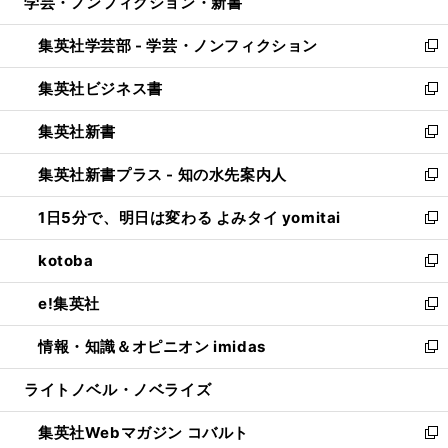
学芸・ノンフィクション・新書
く
で
ド
ィ
い
開
ウ
ン
ウ
集英社学芸部 - 学芸・ノンフィクション
く
で
ド
ィ
新
開
ウ
ン
し
集英社ビジネス書
く
で
ド
い
新
開
ウ
ウ
し
集英社新書
く
で
ィ
い
新
開
ン
ウ
し
集英社新書プラス - 知の水先案内人
く
ド
ィ
い
新
ウ
ン
ウ
し
1日5分で、明日は変わる よみタイ yomitai
で
ド
ィ
い
新
開
ウ
ン
ウ
し
kotoba
く
で
ド
ィ
い
新
開
ウ
ン
ウ
し
e!集英社
く
で
ド
ィ
い
新
開
ウ
ン
ウ
し
情報・知識＆オピニオン imidas
く
で
ド
ィ
い
新
開
ウ
ン
ウ
し
ライトノベル・ノベライズ
く
で
ド
ィ
い
開
ウ
ン
ウ
集英社Webマガジン コバルト
く
で
ド
ィ
新