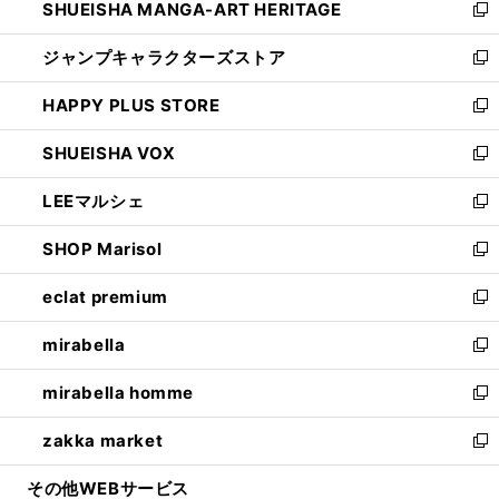
SHUEISHA MANGA-ART HERITAGE
く
で
い
新
開
ウ
し
ジャンプキャラクターズストア
く
ィ
い
新
ン
ウ
し
HAPPY PLUS STORE
ド
ィ
い
新
ウ
ン
ウ
し
SHUEISHA VOX
で
ド
ィ
い
新
開
ウ
ン
ウ
し
LEEマルシェ
く
で
ド
ィ
い
新
開
ウ
ン
ウ
し
SHOP Marisol
く
で
ド
ィ
い
新
開
ウ
ン
ウ
し
eclat premium
く
で
ド
ィ
い
新
開
ウ
ン
ウ
し
mirabella
く
で
ド
ィ
い
新
開
ウ
ン
ウ
し
mirabella homme
く
で
ド
ィ
い
新
開
ウ
ン
ウ
し
zakka market
く
で
ド
ィ
い
新
開
ウ
ン
ウ
し
その他WEBサービス
く
で
ド
ィ
い