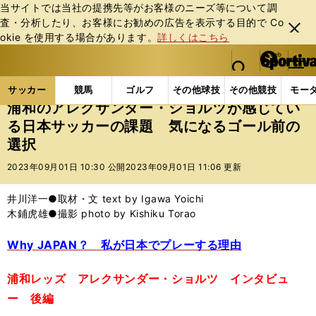
当サイトでは当社の提携先等がお客様のニーズ等について調
査・分析したり、お客様にお勧めの広告を表⽰する⽬的で Co
閉じ
okie を使⽤する場合があります。
詳しくはこちら
る
マイペ
web Sportiva (webスポルティーバ)
検索
メニュ
we
ー
サッカーの記事一覧
Jリーグ他
Jリーグ
浦和の
b
ジ
サッカー
競馬
ゴルフ
その他球技
その他競技
モー
ス
浦和のアレクサンダー・ショルツが感じてい
ポ
る日本サッカーの課題 気になるゴール前の
ル
選択
テ
ィ
2023年09月01日 10:30 公開
2023年09月01日 11:06 更新
ー
バ
井川洋一●取材・文 text by Igawa Yoichi
木鋪虎雄●撮影 photo by Kishiku Torao
Why JAPAN？ 私が日本でプレーする理由
浦和レッズ アレクサンダー・ショルツ インタビュ
ー 後編