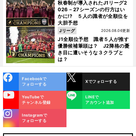
秋春制が導入されたJ1リーグ2
026－27シーズンの行方はい
かに!? ５人の識者が全順位を
大胆予想
・
前
へ
DF
Jリーグ
2026.08.06更新
J1全順位予想 識者５人が推す
優勝候補筆頭は？ J2降格の憂
き目に遭いそうな３クラブと
は？
cebo
X
Facebookで
Xでフォローする
ok
フォローする
uTube
LINE
YouTubeで
LINEで
チャンネル登録
アカウント追加
stagra
Instagramで
m
フォローする