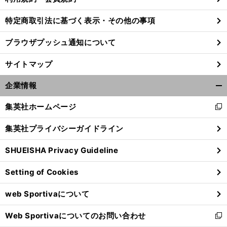
特定商取引法に基づく表示・その他の事項
ブラウザプッシュ通知について
サイトマップ
企業情報
開
く/
集英社ホームページ
新
閉
し
じ
集英社プライバシーガイドライン
い
る
ウ
SHUEISHA Privacy Guideline
ィ
ン
Setting of Cookies
ド
ウ
web Sportivaについて
で
開
Web Sportivaについてのお問い合わせ
く
新