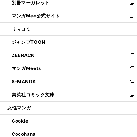
別冊マーガレット
く
で
ィ
い
新
開
ン
ウ
し
マンガMee公式サイト
く
ド
ィ
い
新
ウ
ン
ウ
し
リマコミ
で
ド
ィ
い
新
開
ウ
ン
ウ
し
ジャンプTOON
く
で
ド
ィ
い
新
開
ウ
ン
ウ
し
ZEBRACK
く
で
ド
ィ
い
新
開
ウ
ン
ウ
し
マンガMeets
く
で
ド
ィ
い
新
開
ウ
ン
ウ
し
S-MANGA
く
で
ド
ィ
い
新
開
ウ
ン
ウ
し
集英社コミック文庫
く
で
ド
ィ
い
新
開
ウ
ン
ウ
し
女性マンガ
く
で
ド
ィ
い
開
ウ
ン
ウ
Cookie
く
で
ド
ィ
新
開
ウ
ン
し
Cocohana
く
で
ド
い
新