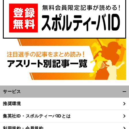
サービス
開
く/
推奨環境
閉
じ
集英社ID・スポルティーバIDとは
る
利用規約・会員規約