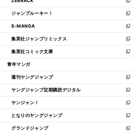
ZEBRACK
く
で
ド
ィ
い
新
開
ウ
ン
ウ
し
ジャンプルーキー！
く
で
ド
ィ
い
新
開
ウ
ン
ウ
し
S-MANGA
く
で
ド
ィ
い
新
開
ウ
ン
ウ
し
集英社ジャンプリミックス
く
で
ド
ィ
い
新
開
ウ
ン
ウ
し
集英社コミック文庫
く
で
ド
ィ
い
新
開
ウ
ン
ウ
し
青年マンガ
く
で
ド
ィ
い
開
ウ
ン
ウ
週刊ヤングジャンプ
く
で
ド
ィ
新
開
ウ
ン
し
ヤングジャンプ定期購読デジタル
く
で
ド
い
新
開
ウ
ウ
し
ヤンジャン！
く
で
ィ
い
新
開
ン
ウ
し
となりのヤングジャンプ
く
ド
ィ
い
新
ウ
ン
ウ
し
グランドジャンプ
で
ド
ィ
い
新