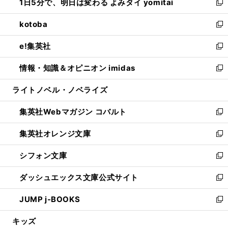
1日5分で、明日は変わる よみタイ yomitai
で
ド
ィ
い
新
開
ウ
ン
ウ
し
kotoba
く
で
ド
ィ
い
新
開
ウ
ン
ウ
し
e!集英社
く
で
ド
ィ
い
新
開
ウ
ン
ウ
し
情報・知識＆オピニオン imidas
く
で
ド
ィ
い
新
開
ウ
ン
ウ
し
ライトノベル・ノベライズ
く
で
ド
ィ
い
開
ウ
ン
ウ
集英社Webマガジン コバルト
く
で
ド
ィ
新
開
ウ
ン
し
集英社オレンジ文庫
く
で
ド
い
新
開
ウ
ウ
し
シフォン文庫
く
で
ィ
い
新
開
ン
ウ
し
ダッシュエックス文庫公式サイト
く
ド
ィ
い
新
ウ
ン
ウ
し
JUMP j-BOOKS
で
ド
ィ
い
新
開
ウ
ン
ウ
し
キッズ
く
で
ド
ィ
い