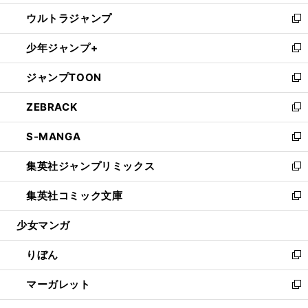
開
ウ
ン
ウ
し
ウルトラジャンプ
く
で
ド
ィ
い
新
開
ウ
ン
ウ
し
少年ジャンプ+
く
で
ド
ィ
い
新
開
ウ
ン
ウ
し
ジャンプTOON
く
で
ド
ィ
い
新
開
ウ
ン
ウ
し
ZEBRACK
く
で
ド
ィ
い
新
開
ウ
ン
ウ
し
S-MANGA
く
で
ド
ィ
い
新
開
ウ
ン
ウ
し
集英社ジャンプリミックス
く
で
ド
ィ
い
新
開
ウ
ン
ウ
し
集英社コミック文庫
く
で
ド
ィ
い
新
開
ウ
ン
ウ
し
少女マンガ
く
で
ド
ィ
い
開
ウ
ン
ウ
りぼん
く
で
ド
ィ
新
開
ウ
ン
し
マーガレット
く
で
ド
い
新
開
ウ
ウ
し