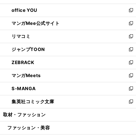
開
ウ
ウ
し
office YOU
く
で
ィ
い
新
開
ン
ウ
し
マンガMee公式サイト
く
ド
ィ
い
新
ウ
ン
ウ
し
リマコミ
で
ド
ィ
い
新
開
ウ
ン
ウ
し
ジャンプTOON
く
で
ド
ィ
い
新
開
ウ
ン
ウ
し
ZEBRACK
く
で
ド
ィ
い
新
開
ウ
ン
ウ
し
マンガMeets
く
で
ド
ィ
い
新
開
ウ
ン
ウ
し
S-MANGA
く
で
ド
ィ
い
新
開
ウ
ン
ウ
し
集英社コミック文庫
く
で
ド
ィ
い
新
開
ウ
ン
ウ
し
取材・ファッション
く
で
ド
ィ
い
開
ウ
ン
ウ
ファッション・美容
く
で
ド
ィ
開
ウ
ン