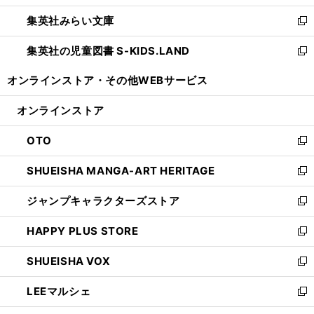
開
ウ
ン
ウ
集英社みらい文庫
く
で
ド
ィ
新
開
ウ
ン
し
集英社の児童図書 S-KIDS.LAND
く
で
ド
い
新
開
ウ
ウ
し
オンラインストア・
その他WEBサービス
く
で
ィ
い
開
ン
ウ
オンラインストア
く
ド
ィ
ウ
ン
OTO
で
ド
新
開
ウ
し
SHUEISHA MANGA-ART HERITAGE
く
で
い
新
開
ウ
し
ジャンプキャラクターズストア
く
ィ
い
新
ン
ウ
し
HAPPY PLUS STORE
ド
ィ
い
新
ウ
ン
ウ
し
SHUEISHA VOX
で
ド
ィ
い
新
開
ウ
ン
ウ
し
LEEマルシェ
く
で
ド
ィ
い
新
開
ウ
ン
ウ
し