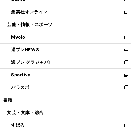
い
新
開
ウ
ン
ウ
し
集英社オンライン
く
で
ド
ィ
い
新
開
ウ
ン
ウ
し
芸能・情報・スポーツ
く
で
ド
ィ
い
開
ウ
ン
ウ
Myojo
く
で
ド
ィ
新
開
ウ
ン
し
週プレNEWS
く
で
ド
い
新
開
ウ
ウ
し
週プレ グラジャパ!
く
で
ィ
い
新
開
ン
ウ
し
Sportiva
く
ド
ィ
い
新
ウ
ン
ウ
し
パラスポ
で
ド
ィ
い
新
開
ウ
ン
ウ
し
書籍
く
で
ド
ィ
い
開
ウ
ン
ウ
文芸・文庫・総合
く
で
ド
ィ
開
ウ
ン
すばる
く
で
ド
新