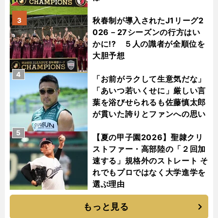
秋春制が導入されたJ1リーグ2
3
026－27シーズンの行方はい
かに!? ５人の識者が全順位を
大胆予想
4
「お前がラクして生意気だな」
「あいつ若いくせに」厳しい言
葉を浴びせられるも佐藤慎太郎
が貫いた誇りとファンへの思い
5
【夏の甲子園2026】聖隷クリ
ストファー・高部陸の「２回加
速する」規格外のストレート そ
れでもプロではなく大学進学を
選ぶ理由
もっと見る