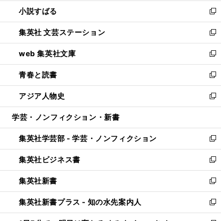
開
ウ
し
小説すばる
く
で
い
新
開
ウ
し
集英社 文芸ステーション
く
ィ
い
新
ン
ウ
し
web 集英社文庫
ド
ィ
い
新
ウ
ン
ウ
し
青春と読書
で
ド
ィ
い
新
開
ウ
ン
ウ
し
アジア人物史
く
で
ド
ィ
い
新
開
ウ
ン
ウ
し
学芸・ノンフィクション・新書
く
で
ド
ィ
い
開
ウ
ン
ウ
集英社学芸部 - 学芸・ノンフィクション
く
で
ド
ィ
新
開
ウ
ン
し
集英社ビジネス書
く
で
ド
い
新
開
ウ
ウ
し
集英社新書
く
で
ィ
い
新
開
ン
ウ
し
集英社新書プラス - 知の水先案内人
く
ド
ィ
い
新
ウ
ン
ウ
し