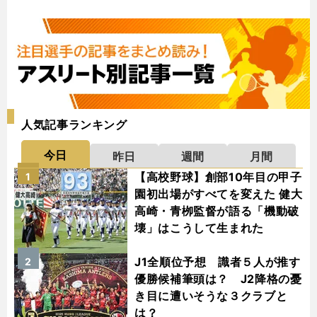
人気記事ランキング
今日
昨日
週間
月間
【高校野球】創部10年目の甲子
1
園初出場がすべてを変えた 健大
高崎・青栁監督が語る「機動破
壊」はこうして生まれた
J1全順位予想 識者５人が推す
2
優勝候補筆頭は？ J2降格の憂
き目に遭いそうな３クラブと
は？