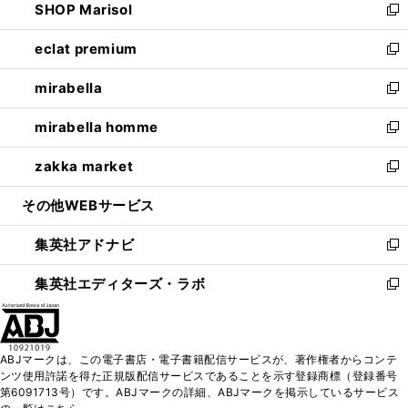
SHOP Marisol
く
で
ド
ィ
い
新
開
ウ
ン
ウ
し
eclat premium
く
で
ド
ィ
い
新
開
ウ
ン
ウ
し
mirabella
く
で
ド
ィ
い
新
開
ウ
ン
ウ
し
mirabella homme
く
で
ド
ィ
い
新
開
ウ
ン
ウ
し
zakka market
く
で
ド
ィ
い
新
開
ウ
ン
ウ
し
その他WEBサービス
く
で
ド
ィ
い
開
ウ
ン
ウ
集英社アドナビ
く
で
ド
ィ
新
開
ウ
ン
し
集英社エディターズ・ラボ
く
で
ド
い
新
開
ウ
ウ
し
く
で
ィ
い
開
ン
ウ
ABJマークは、この電子書店・電子書籍配信サービスが、著作権者からコンテ
く
ド
ィ
ンツ使用許諾を得た正規版配信サービスであることを示す登録商標（登録番号
ウ
ン
第6091713号）です。ABJマークの詳細、ABJマークを掲示しているサービス
で
ド