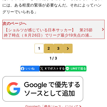
には、ある程度の緊張が必要なんだ。それによってハン
グリーでいられる」
次のページへ
【ショルツが感じている日本サッカー】 第25節
終了時点（８月26日）でリーグ最少19失点の浦和
の堅守には、阿吽の呼吸で連係するショルツとホイ
ブラーテンの"ノルディック・ペア"の存在が大き
次
1
2
3
のページへ
い。それぞれ
1 / 3
いいね
Xでポストする
LINEで送る
line
faceboo
x
k
Googleの「優先ソース」について