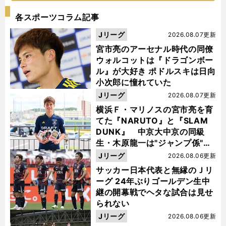
各スポーツコラム記事
Jリーグ
2026.08.07更新
宮市亮のアーセナル時代の同僚
ウォルコットは『ドラゴンボー
ル』が大好き ポドルスキは日向
小次郎に憧れていた
Jリーグ
2026.08.07更新
横浜Ｆ・マリノスの宮市亮を育
てた『NARUTO』と『SLAM
DUNK』 中京大中京の同級
生・木原龍一は"ジャンプ係"だ
った
Jリーグ
2026.08.06更新
サッカー日本代表と無縁のＪリ
ーグ 24年ぶりゴールデン生中
継の開幕戦でヘタな試合は見せ
られない
Jリーグ
2026.08.06更新