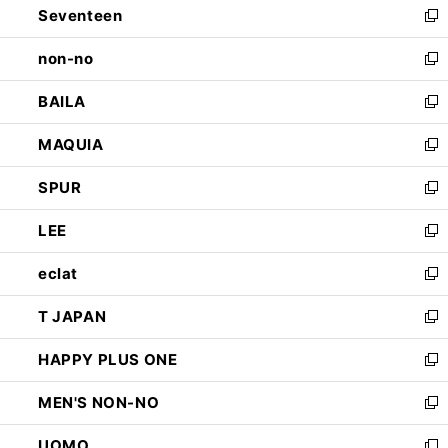
Seventeen
く
で
ド
新
開
ウ
し
non-no
く
で
い
新
開
ウ
し
BAILA
く
ィ
い
新
ン
ウ
し
MAQUIA
ド
ィ
い
新
ウ
ン
ウ
し
SPUR
で
ド
ィ
い
新
開
ウ
ン
ウ
し
LEE
く
で
ド
ィ
い
新
開
ウ
ン
ウ
し
eclat
く
で
ド
ィ
い
新
開
ウ
ン
ウ
し
T JAPAN
く
で
ド
ィ
い
新
開
ウ
ン
ウ
し
HAPPY PLUS ONE
く
で
ド
ィ
い
新
開
ウ
ン
ウ
し
MEN'S NON-NO
く
で
ド
ィ
い
新
開
ウ
ン
ウ
し
UOMO
く
で
ド
ィ