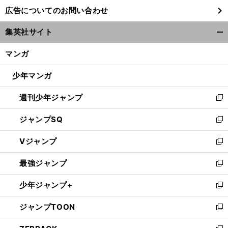
し
広告についてのお問い合わせ
い
ウ
集英社サイト
ィ
開
ン
く/
マンガ
ド
閉
ウ
じ
少年マンガ
で
る
開
週刊少年ジャンプ
く
新
し
ジャンプSQ
い
新
ウ
し
Vジャンプ
ィ
い
新
ン
ウ
し
最強ジャンプ
ド
ィ
い
新
ウ
ン
ウ
し
少年ジャンプ+
で
ド
ィ
い
新
開
ウ
ン
ウ
し
ジャンプTOON
く
で
ド
ィ
い
新
開
ウ
ン
ウ
し