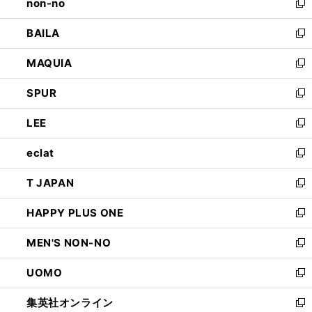
non-no
く
で
い
新
開
ウ
し
BAILA
く
ィ
い
新
ン
ウ
し
MAQUIA
ド
ィ
い
新
ウ
ン
ウ
し
SPUR
で
ド
ィ
い
新
開
ウ
ン
ウ
し
LEE
く
で
ド
ィ
い
新
開
ウ
ン
ウ
し
eclat
く
で
ド
ィ
い
新
開
ウ
ン
ウ
し
T JAPAN
く
で
ド
ィ
い
新
開
ウ
ン
ウ
し
HAPPY PLUS ONE
く
で
ド
ィ
い
新
開
ウ
ン
ウ
し
MEN'S NON-NO
く
で
ド
ィ
い
新
開
ウ
ン
ウ
し
UOMO
く
で
ド
ィ
い
新
開
ウ
ン
ウ
し
集英社オンライン
く
で
ド
ィ
い
新