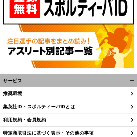
」
？
前
へ
サービス
開
く/
推奨環境
閉
じ
集英社ID・スポルティーバIDとは
る
利用規約・会員規約
特定商取引法に基づく表示・その他の事項