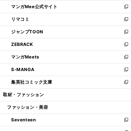
開
ン
ウ
し
マンガMee公式サイト
く
ド
ィ
い
新
ウ
ン
ウ
し
リマコミ
で
ド
ィ
い
新
開
ウ
ン
ウ
し
ジャンプTOON
く
で
ド
ィ
い
新
開
ウ
ン
ウ
し
ZEBRACK
く
で
ド
ィ
い
新
開
ウ
ン
ウ
し
マンガMeets
く
で
ド
ィ
い
新
開
ウ
ン
ウ
し
S-MANGA
く
で
ド
ィ
い
新
開
ウ
ン
ウ
し
集英社コミック文庫
く
で
ド
ィ
い
新
開
ウ
ン
ウ
し
取材・ファッション
く
で
ド
ィ
い
開
ウ
ン
ウ
ファッション・美容
く
で
ド
ィ
開
ウ
ン
Seventeen
く
で
ド
新
開
ウ
し