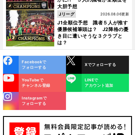
大胆予想
Jリーグ
2026.08.06更新
J1全順位予想 識者５人が推す
優勝候補筆頭は？ J2降格の憂
き目に遭いそうな３クラブと
は？
cebo
X
Facebookで
Xでフォローする
ok
フォローする
uTube
LINE
YouTubeで
LINEで
チャンネル登録
アカウント追加
stagra
Instagramで
m
フォローする