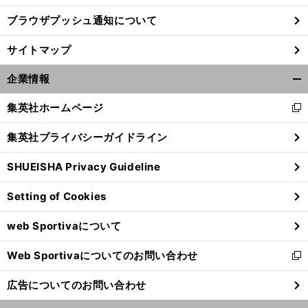
ブラウザプッシュ通知について
サイトマップ
企業情報
開
く/
集英社ホームページ
新
閉
し
じ
集英社プライバシーガイドライン
い
る
ウ
SHUEISHA Privacy Guideline
ィ
ン
Setting of Cookies
ド
ウ
web Sportivaについて
で
開
Web Sportivaについてのお問い合わせ
く
新
し
広告についてのお問い合わせ
い
ウ