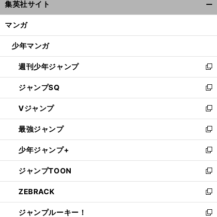
集英社サイト
ィ
開
ン
く/
マンガ
ド
閉
ウ
じ
少年マンガ
で
る
開
週刊少年ジャンプ
く
新
し
ジャンプSQ
い
新
ウ
し
Vジャンプ
ィ
い
新
ン
ウ
し
最強ジャンプ
ド
ィ
い
新
ウ
ン
ウ
し
少年ジャンプ+
で
ド
ィ
い
新
開
ウ
ン
ウ
し
ジャンプTOON
く
で
ド
ィ
い
新
開
ウ
ン
ウ
し
ZEBRACK
く
で
ド
ィ
い
新
開
ウ
ン
ウ
し
ジャンプルーキー！
く
で
ド
ィ
い
新