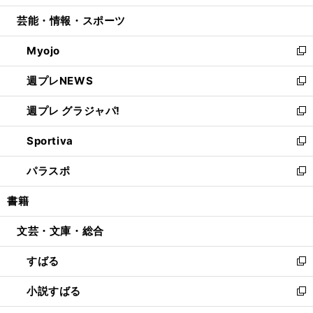
開
ウ
ン
ウ
し
芸能・情報・スポーツ
く
で
ド
ィ
い
開
ウ
ン
ウ
Myojo
く
で
ド
ィ
新
開
ウ
ン
し
週プレNEWS
く
で
ド
い
新
開
ウ
ウ
し
週プレ グラジャパ!
く
で
ィ
い
新
開
ン
ウ
し
Sportiva
く
ド
ィ
い
新
ウ
ン
ウ
し
パラスポ
で
ド
ィ
い
新
開
ウ
ン
ウ
し
書籍
く
で
ド
ィ
い
開
ウ
ン
ウ
文芸・文庫・総合
く
で
ド
ィ
開
ウ
ン
すばる
く
で
ド
新
開
ウ
し
小説すばる
く
で
い
新
開
ウ
し