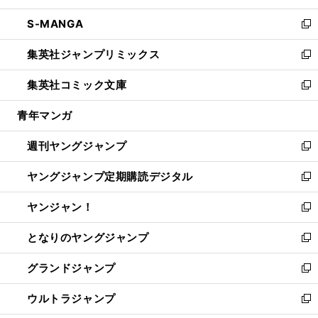
開
ウ
ン
ウ
し
S-MANGA
く
で
ド
ィ
い
新
開
ウ
ン
ウ
し
集英社ジャンプリミックス
く
で
ド
ィ
い
新
開
ウ
ン
ウ
し
集英社コミック文庫
く
で
ド
ィ
い
新
開
ウ
ン
ウ
し
青年マンガ
く
で
ド
ィ
い
開
ウ
ン
ウ
週刊ヤングジャンプ
く
で
ド
ィ
新
開
ウ
ン
し
ヤングジャンプ定期購読デジタル
く
で
ド
い
新
開
ウ
ウ
し
ヤンジャン！
く
で
ィ
い
新
開
ン
ウ
し
となりのヤングジャンプ
く
ド
ィ
い
新
ウ
ン
ウ
し
グランドジャンプ
で
ド
ィ
い
新
開
ウ
ン
ウ
し
ウルトラジャンプ
く
で
ド
ィ
い
新
開
ウ
ン
ウ
し