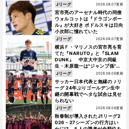
Jリーグ
2026.08.07更新
宮市亮のアーセナル時代の同僚
ウォルコットは『ドラゴンボー
ル』が大好き ポドルスキは日向
小次郎に憧れていた
Jリーグ
2026.08.07更新
横浜Ｆ・マリノスの宮市亮を育
てた『NARUTO』と『SLAM
DUNK』 中京大中京の同級
生・木原龍一は"ジャンプ係"だ
った
Jリーグ
2026.08.06更新
サッカー日本代表と無縁のＪリ
ーグ 24年ぶりゴールデン生中
継の開幕戦でヘタな試合は見せ
られない
Jリーグ
2026.08.06更新
秋春制が導入されたJ1リーグ2
026－27シーズンの行方はい
かに!? ５人の識者が全順位を