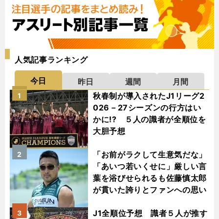
人気記事ランキング
今日
昨日
週間
月間
秋春制が導入されたJ1リーグ2
1
026－27シーズンの行方はい
かに!? ５人の識者が全順位を
大胆予想
「お前がラクして生意気だな」
2
「あいつ若いくせに」厳しい言
葉を浴びせられるも佐藤慎太郎
が貫いた誇りとファンへの思い
J1全順位予想 識者５人が推す
3