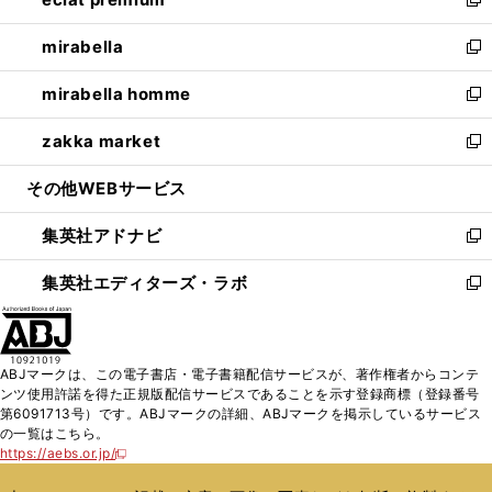
ド
ィ
い
新
開
ウ
ン
ウ
し
mirabella
く
で
ド
ィ
い
新
開
ウ
ン
ウ
し
mirabella homme
く
で
ド
ィ
い
新
開
ウ
ン
ウ
し
zakka market
く
で
ド
ィ
い
新
開
ウ
ン
ウ
し
その他WEBサービス
く
で
ド
ィ
い
開
ウ
ン
ウ
集英社アドナビ
く
で
ド
ィ
新
開
ウ
ン
し
集英社エディターズ・ラボ
く
で
ド
い
新
開
ウ
ウ
し
く
で
ィ
い
開
ン
ウ
ABJマークは、この電子書店・電子書籍配信サービスが、著作権者からコンテ
く
ド
ィ
ンツ使用許諾を得た正規版配信サービスであることを示す登録商標（登録番号
ウ
ン
第6091713号）です。ABJマークの詳細、ABJマークを掲示しているサービス
で
ド
の一覧はこちら。
開
ウ
https://aebs.or.jp/
新
く
で
し