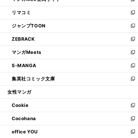
い
新
ウ
ン
ウ
し
リマコミ
で
ド
ィ
い
新
開
ウ
ン
ウ
し
ジャンプTOON
く
で
ド
ィ
い
新
開
ウ
ン
ウ
し
ZEBRACK
く
で
ド
ィ
い
新
開
ウ
ン
ウ
し
マンガMeets
く
で
ド
ィ
い
新
開
ウ
ン
ウ
し
S-MANGA
く
で
ド
ィ
い
新
開
ウ
ン
ウ
し
集英社コミック文庫
く
で
ド
ィ
い
新
開
ウ
ン
ウ
し
女性マンガ
く
で
ド
ィ
い
開
ウ
ン
ウ
Cookie
く
で
ド
ィ
新
開
ウ
ン
し
Cocohana
く
で
ド
い
新
開
ウ
ウ
し
office YOU
く
で
ィ
い
新