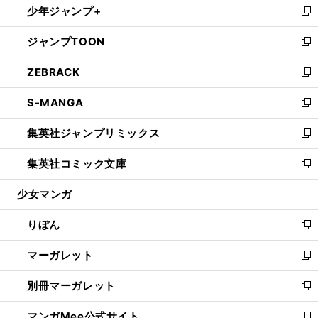
少年ジャンプ+
く
で
ド
ィ
い
新
開
ウ
ン
ウ
し
ジャンプTOON
く
で
ド
ィ
い
新
開
ウ
ン
ウ
し
ZEBRACK
く
で
ド
ィ
い
新
開
ウ
ン
ウ
し
S-MANGA
く
で
ド
ィ
い
新
開
ウ
ン
ウ
し
集英社ジャンプリミックス
く
で
ド
ィ
い
新
開
ウ
ン
ウ
し
集英社コミック文庫
く
で
ド
ィ
い
新
開
ウ
ン
ウ
し
少女マンガ
く
で
ド
ィ
い
開
ウ
ン
ウ
りぼん
く
で
ド
ィ
新
開
ウ
ン
し
マーガレット
く
で
ド
い
新
開
ウ
ウ
し
別冊マーガレット
く
で
ィ
い
新
開
ン
ウ
し
マンガMee公式サイト
く
ド
ィ