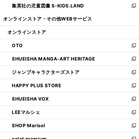
し
集英社の児童図書 S-KIDS.LAND
く
で
ド
い
新
開
ウ
ウ
し
オンラインストア・
その他WEBサービス
く
で
ィ
い
開
ン
ウ
オンラインストア
く
ド
ィ
ウ
ン
OTO
で
ド
新
開
ウ
し
SHUEISHA MANGA-ART HERITAGE
く
で
い
新
開
ウ
し
ジャンプキャラクターズストア
く
ィ
い
新
ン
ウ
し
HAPPY PLUS STORE
ド
ィ
い
新
ウ
ン
ウ
し
SHUEISHA VOX
で
ド
ィ
い
新
開
ウ
ン
ウ
し
LEEマルシェ
く
で
ド
ィ
い
新
開
ウ
ン
ウ
し
SHOP Marisol
く
で
ド
ィ
い
新
開
ウ
ン
ウ
し
eclat premium
く
で