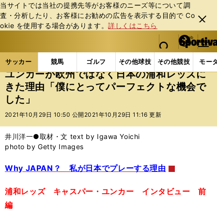
当サイトでは当社の提携先等がお客様のニーズ等について調
査・分析したり、お客様にお勧めの広告を表⽰する⽬的で Co
閉じ
okie を使⽤する場合があります。
詳しくはこちら
る
マイペ
web Sportiva (webスポルティーバ)
検索
メニュ
we
ー
サッカーの記事一覧
Jリーグ他
Jリーグ
ユンカ
b
ジ
サッカー
競馬
ゴルフ
その他球技
その他競技
モー
ス
ユンカーが欧州ではなく日本の浦和レッズに
ポ
きた理由「僕にとってパーフェクトな機会で
ル
した」
テ
ィ
2021年10月29日 10:50 公開
2021年10月29日 11:16 更新
ー
バ
井川洋一●取材・文 text by Igawa Yoichi
photo by Getty Images
Why JAPAN？ 私が日本でプレーする理由
浦和レッズ キャスパー・ユンカー インタビュー 前
編