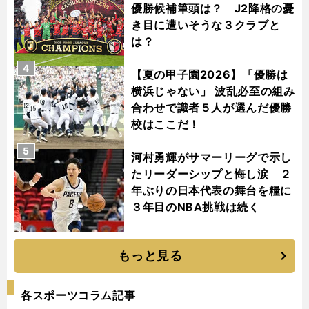
優勝候補筆頭は？ J2降格の憂
き目に遭いそうな３クラブと
は？
4
【夏の甲子園2026】「優勝は
横浜じゃない」 波乱必至の組み
合わせで識者５人が選んだ優勝
校はここだ！
5
河村勇輝がサマーリーグで示し
たリーダーシップと悔し涙 ２
年ぶりの日本代表の舞台を糧に
３年目のNBA挑戦は続く
もっと見る
各スポーツコラム記事