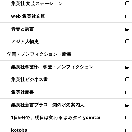
集英社 文芸ステーション
く
ィ
い
新
ン
ウ
し
web 集英社文庫
ド
ィ
い
新
ウ
ン
ウ
し
青春と読書
で
ド
ィ
い
新
開
ウ
ン
ウ
し
アジア人物史
く
で
ド
ィ
い
新
開
ウ
ン
ウ
し
学芸・ノンフィクション・新書
く
で
ド
ィ
い
開
ウ
ン
ウ
集英社学芸部 - 学芸・ノンフィクション
く
で
ド
ィ
新
開
ウ
ン
し
集英社ビジネス書
く
で
ド
い
新
開
ウ
ウ
し
集英社新書
く
で
ィ
い
新
開
ン
ウ
し
集英社新書プラス - 知の水先案内人
く
ド
ィ
い
新
ウ
ン
ウ
し
1日5分で、明日は変わる よみタイ yomitai
で
ド
ィ
い
新
開
ウ
ン
ウ
し
kotoba
く
で
ド
ィ
い
新