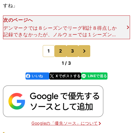
すね」
次のページへ
デンマークでは８シーズンでリーグ戦計８得点しか
記録できなかったが、ノルウェーでは１シーズン半
でリーグ戦計33得点。2020年の暮れには、『FIF
A.com』に紹介され、翌年には複数のクラブから
次
1
2
3
のページへ
獲得の打
1 / 3
いいね
Xでポストする
LINEで送る
line
faceboo
x
k
Googleの「優先ソース」について