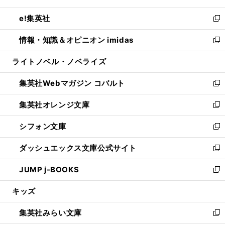
開
ウ
ン
ウ
し
e!集英社
く
で
ド
ィ
い
新
開
ウ
ン
ウ
し
情報・知識＆オピニオン imidas
く
で
ド
ィ
い
新
開
ウ
ン
ウ
し
ライトノベル・ノベライズ
く
で
ド
ィ
い
開
ウ
ン
ウ
集英社Webマガジン コバルト
く
で
ド
ィ
新
開
ウ
ン
し
集英社オレンジ文庫
く
で
ド
い
新
開
ウ
ウ
し
シフォン文庫
く
で
ィ
い
新
開
ン
ウ
し
ダッシュエックス文庫公式サイト
く
ド
ィ
い
新
ウ
ン
ウ
し
JUMP j-BOOKS
で
ド
ィ
い
新
開
ウ
ン
ウ
し
キッズ
く
で
ド
ィ
い
開
ウ
ン
ウ
集英社みらい文庫
く
で
ド
ィ
新
開
ウ
ン