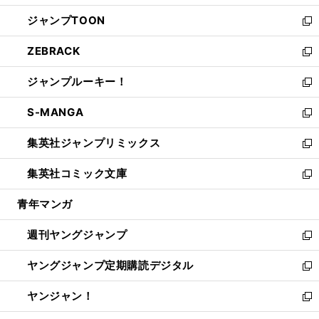
開
ウ
ン
ウ
し
ジャンプTOON
く
で
ド
ィ
い
新
開
ウ
ン
ウ
し
ZEBRACK
く
で
ド
ィ
い
新
開
ウ
ン
ウ
し
ジャンプルーキー！
く
で
ド
ィ
い
新
開
ウ
ン
ウ
し
S-MANGA
く
で
ド
ィ
い
新
開
ウ
ン
ウ
し
集英社ジャンプリミックス
く
で
ド
ィ
い
新
開
ウ
ン
ウ
し
集英社コミック文庫
く
で
ド
ィ
い
新
開
ウ
ン
ウ
し
青年マンガ
く
で
ド
ィ
い
開
ウ
ン
ウ
週刊ヤングジャンプ
く
で
ド
ィ
新
開
ウ
ン
し
ヤングジャンプ定期購読デジタル
く
で
ド
い
新
開
ウ
ウ
し
ヤンジャン！
く
で
ィ
い
新
開
ン
ウ
し