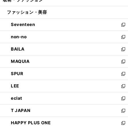
で
ド
ィ
い
開
ウ
ン
ウ
ファッション・美容
く
で
ド
ィ
開
ウ
ン
Seventeen
く
で
ド
新
開
ウ
し
non-no
く
で
い
新
開
ウ
し
BAILA
く
ィ
い
新
ン
ウ
し
MAQUIA
ド
ィ
い
新
ウ
ン
ウ
し
SPUR
で
ド
ィ
い
新
開
ウ
ン
ウ
し
LEE
く
で
ド
ィ
い
新
開
ウ
ン
ウ
し
eclat
く
で
ド
ィ
い
新
開
ウ
ン
ウ
し
T JAPAN
く
で
ド
ィ
い
新
開
ウ
ン
ウ
し
HAPPY PLUS ONE
く
で
ド
ィ
い
新