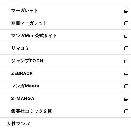
開
ウ
ン
し
マーガレット
く
で
ド
い
新
開
ウ
ウ
し
別冊マーガレット
く
で
ィ
い
新
開
ン
ウ
し
マンガMee公式サイト
く
ド
ィ
い
新
ウ
ン
ウ
し
リマコミ
で
ド
ィ
い
新
開
ウ
ン
ウ
し
ジャンプTOON
く
で
ド
ィ
い
新
開
ウ
ン
ウ
し
ZEBRACK
く
で
ド
ィ
い
新
開
ウ
ン
ウ
し
マンガMeets
く
で
ド
ィ
い
新
開
ウ
ン
ウ
し
S-MANGA
く
で
ド
ィ
い
新
開
ウ
ン
ウ
し
集英社コミック文庫
く
で
ド
ィ
い
新
開
ウ
ン
ウ
し
女性マンガ
く
で
ド
ィ
い
開
ウ
ン
ウ