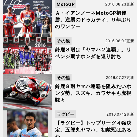
MotoGP
2016.08.23更新
Ａ・イアンノーネMotoGP初優
勝。逆襲のドゥカティ、９年ぶり
のワンツー
その他
2016.08.02更新
鈴鹿８耐は「ヤマハ２連覇」。リ
ベンジ期すホンダを返り討ち
その他
2016.07.27更新
鈴鹿８耐ヤマハ連覇を阻みたいホ
ンダ勢。スズキ、カワサキも虎視
眈々
ラグビー
2016.07.12更新
【ラグビー】トップリーグ４強決
定。五郎丸ヤマハ、初戴冠はある
か