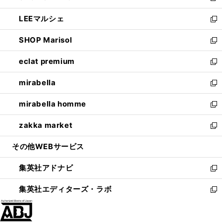
開
ウ
ン
ウ
し
LEEマルシェ
く
で
ド
ィ
い
新
開
ウ
ン
ウ
し
SHOP Marisol
く
で
ド
ィ
い
新
開
ウ
ン
ウ
し
eclat premium
く
で
ド
ィ
い
新
開
ウ
ン
ウ
し
mirabella
く
で
ド
ィ
い
新
開
ウ
ン
ウ
し
mirabella homme
く
で
ド
ィ
い
新
開
ウ
ン
ウ
し
zakka market
く
で
ド
ィ
い
新
開
ウ
ン
ウ
し
その他WEBサービス
く
で
ド
ィ
い
開
ウ
ン
ウ
集英社アドナビ
く
で
ド
ィ
新
開
ウ
ン
し
集英社エディターズ・ラボ
く
で
ド
い
新
開
ウ
ウ
し
く
で
ィ
い
開