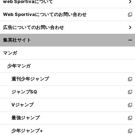
web Sportivaについて
で
開
Web Sportivaについてのお問い合わせ
く
新
し
広告についてのお問い合わせ
い
ウ
集英社サイト
ィ
開
ン
く/
マンガ
ド
閉
ウ
じ
少年マンガ
で
る
開
週刊少年ジャンプ
く
新
し
ジャンプSQ
い
新
ウ
し
Vジャンプ
ィ
い
新
ン
ウ
し
最強ジャンプ
ド
ィ
い
新
ウ
ン
ウ
し
少年ジャンプ+
で
ド
ィ
い
新