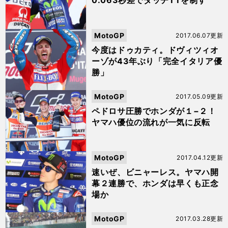
0.063秒差でダッチTTを制す
MotoGP
2017.06.07更新
今度はドゥカティ。ドヴィツィオ
ーゾが43年ぶり「完全イタリア優
勝」
MotoGP
2017.05.09更新
ペドロサ圧勝でホンダが１−２！
ヤマハ優位の流れが一気に反転
MotoGP
2017.04.12更新
速いぜ、ビニャーレス。ヤマハ開
幕２連勝で、ホンダは早くも正念
場か
MotoGP
2017.03.28更新