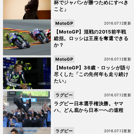
杯でジャパンが勝つためにすべき
こと」
MotoGP
2016.07.12更新
【MotoGP】混戦の2015前半戦
総括。ロッシは王座を奪還できる
か？
MotoGP
2016.07.12更新
【MotoGP】36歳・ロッシが語り
尽くした「この先何年も走り続け
たい」
ラグビー
2016.07.12更新
ラグビー日本選手権決勝。ヤマ
ハ、どん底から日本一への道程
ラグビー
2016.07.12更新