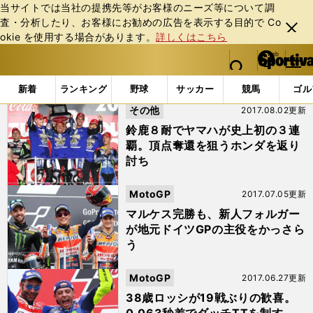
当サイトでは当社の提携先等がお客様のニーズ等について調
査・分析したり、お客様にお勧めの広告を表⽰する⽬的で Co
閉じ
okie を使⽤する場合があります。
詳しくはこちら
る
マイペ
web Sportiva (webスポルティーバ)
検索
メニュ
we
ー
「#ヤマハ」の最新ニュース・ 情報 (2ページ目)
b
ジ
新着
ランキング
野球
サッカー
競馬
ゴル
ス
その他
2017.08.02更新
ポ
ル
鈴鹿８耐でヤマハが史上初の３連
テ
覇。頂点奪還を狙うホンダを返り
ィ
討ち
ー
バ
MotoGP
2017.07.05更新
マルケス完勝も、新人フォルガー
が地元ドイツGPの主役をかっさら
う
MotoGP
2017.06.27更新
38歳ロッシが19戦ぶりの歓喜。