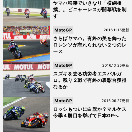
ヤマハ移籍でいきなり「横綱相
撲」。ビニャーレスが開幕戦を制
す
MotoGP
2016.11.15更新
さらばヤマハ。有終の美を飾った
ロレンソが忘れられない２つのレ
ース
MotoGP
2016.10.25更新
スズキを去る功労者エスパルガ
ロ。残り２戦で有終の表彰台獲得
なるか
MotoGP
2016.09.27更新
ロッシもついに白旗か？マルケス
今季４勝目を挙げて日本GPへ