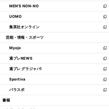
開
ウ
ン
ウ
し
MEN'S NON-NO
く
で
ド
ィ
い
新
開
ウ
ン
ウ
し
UOMO
く
で
ド
ィ
い
新
開
ウ
ン
ウ
し
集英社オンライン
く
で
ド
ィ
い
新
開
ウ
ン
ウ
し
芸能・情報・スポーツ
く
で
ド
ィ
い
開
ウ
ン
ウ
Myojo
く
で
ド
ィ
新
開
ウ
ン
し
週プレNEWS
く
で
ド
い
新
開
ウ
ウ
し
週プレ グラジャパ!
く
で
ィ
い
新
開
ン
ウ
し
Sportiva
く
ド
ィ
い
新
ウ
ン
ウ
し
パラスポ
で
ド
ィ
い
新
開
ウ
ン
ウ
し
書籍
く
で
ド
ィ
い
開
ウ
ン
ウ