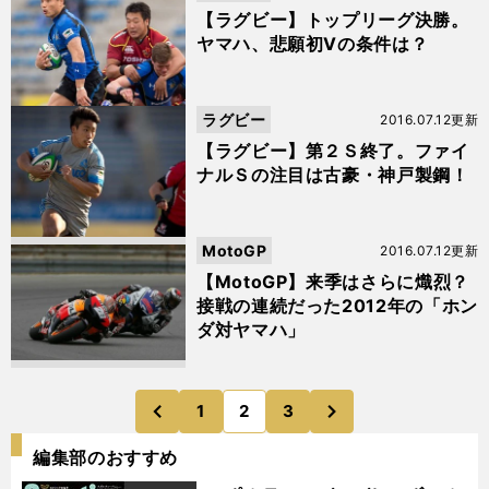
【ラグビー】トップリーグ決勝。
ヤマハ、悲願初Vの条件は？
ラグビー
2016.07.12更新
【ラグビー】第２Ｓ終了。ファイ
ナルＳの注目は古豪・神戸製鋼！
MotoGP
2016.07.12更新
【MotoGP】来季はさらに熾烈？
接戦の連続だった2012年の「ホン
ダ対ヤマハ」
次
1
2
3
のページへ
のページへ
前
編集部のおすすめ