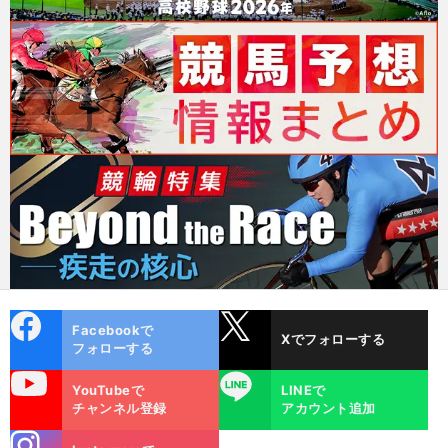
cebo
X
Facebookで
Xでフォローする
ok
フォローする
uTube
LINE
YouTubeで
LINEで
チャンネル登録
アカウント追加
stagra