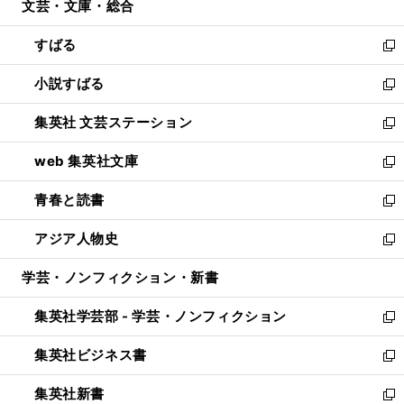
文芸・文庫・総合
く
で
ド
ィ
開
ウ
ン
すばる
く
で
ド
新
開
ウ
し
小説すばる
く
で
い
新
開
ウ
し
集英社 文芸ステーション
く
ィ
い
新
ン
ウ
し
web 集英社文庫
ド
ィ
い
新
ウ
ン
ウ
し
青春と読書
で
ド
ィ
い
新
開
ウ
ン
ウ
し
アジア人物史
く
で
ド
ィ
い
新
開
ウ
ン
ウ
し
学芸・ノンフィクション・新書
く
で
ド
ィ
い
開
ウ
ン
ウ
集英社学芸部 - 学芸・ノンフィクション
く
で
ド
ィ
新
開
ウ
ン
し
集英社ビジネス書
く
で
ド
い
新
開
ウ
ウ
し
集英社新書
く
で
ィ
い
新