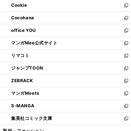
Cookie
く
で
ド
ィ
新
開
ウ
ン
し
Cocohana
く
で
ド
い
新
開
ウ
ウ
し
office YOU
く
で
ィ
い
新
開
ン
ウ
し
マンガMee公式サイト
く
ド
ィ
い
新
ウ
ン
ウ
し
リマコミ
で
ド
ィ
い
新
開
ウ
ン
ウ
し
ジャンプTOON
く
で
ド
ィ
い
新
開
ウ
ン
ウ
し
ZEBRACK
く
で
ド
ィ
い
新
開
ウ
ン
ウ
し
マンガMeets
く
で
ド
ィ
い
新
開
ウ
ン
ウ
し
S-MANGA
く
で
ド
ィ
い
新
開
ウ
ン
ウ
し
集英社コミック文庫
く
で
ド
ィ
い
新
開
ウ
ン
ウ
し
取材・ファッション
く