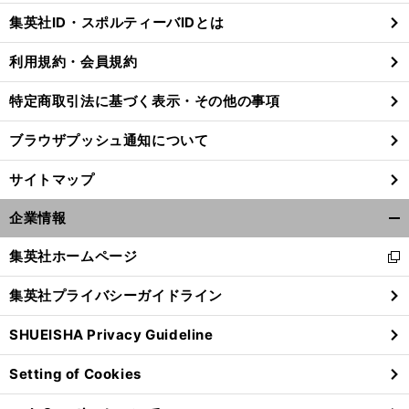
じ
集英社ID・スポルティーバIDとは
る
利用規約・会員規約
特定商取引法に基づく表示・その他の事項
ブラウザプッシュ通知について
サイトマップ
企業情報
開
く/
集英社ホームページ
新
閉
し
じ
集英社プライバシーガイドライン
い
る
ウ
SHUEISHA Privacy Guideline
ィ
ン
Setting of Cookies
ド
ウ