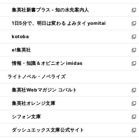
開
ン
ウ
し
集英社新書プラス - 知の水先案内人
く
ド
ィ
い
新
ウ
ン
ウ
し
1日5分で、明日は変わる よみタイ yomitai
で
ド
ィ
い
新
開
ウ
ン
ウ
し
kotoba
く
で
ド
ィ
い
新
開
ウ
ン
ウ
し
e!集英社
く
で
ド
ィ
い
新
開
ウ
ン
ウ
し
情報・知識＆オピニオン imidas
く
で
ド
ィ
い
新
開
ウ
ン
ウ
し
ライトノベル・ノベライズ
く
で
ド
ィ
い
開
ウ
ン
ウ
集英社Webマガジン コバルト
く
で
ド
ィ
新
開
ウ
ン
し
集英社オレンジ文庫
く
で
ド
い
新
開
ウ
ウ
し
シフォン文庫
く
で
ィ
い
新
開
ン
ウ
し
ダッシュエックス文庫公式サイト
く
ド
ィ
い
新
ウ
ン
ウ
し