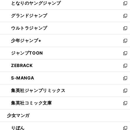
となりのヤングジャンプ
く
ド
ィ
い
新
ウ
ン
ウ
し
グランドジャンプ
で
ド
ィ
い
新
開
ウ
ン
ウ
し
ウルトラジャンプ
く
で
ド
ィ
い
新
開
ウ
ン
ウ
し
少年ジャンプ+
く
で
ド
ィ
い
新
開
ウ
ン
ウ
し
ジャンプTOON
く
で
ド
ィ
い
新
開
ウ
ン
ウ
し
ZEBRACK
く
で
ド
ィ
い
新
開
ウ
ン
ウ
し
S-MANGA
く
で
ド
ィ
い
新
開
ウ
ン
ウ
し
集英社ジャンプリミックス
く
で
ド
ィ
い
新
開
ウ
ン
ウ
し
集英社コミック文庫
く
で
ド
ィ
い
新
開
ウ
ン
ウ
し
少女マンガ
く
で
ド
ィ
い
開
ウ
ン
ウ
りぼん
く
で
ド
ィ
新