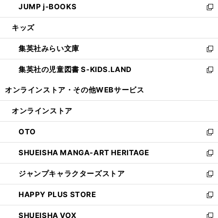
JUMP j-BOOKS
で
ド
ィ
い
新
開
ウ
ン
ウ
し
キッズ
く
で
ド
ィ
い
開
ウ
ン
ウ
集英社みらい文庫
く
で
ド
ィ
新
開
ウ
ン
し
集英社の児童図書 S-KIDS.LAND
く
で
ド
い
新
開
ウ
ウ
し
オンラインストア・
その他WEBサービス
く
で
ィ
い
開
ン
ウ
オンラインストア
く
ド
ィ
ウ
ン
OTO
で
ド
新
開
ウ
し
SHUEISHA MANGA-ART HERITAGE
く
で
い
新
開
ウ
し
ジャンプキャラクターズストア
く
ィ
い
新
ン
ウ
し
HAPPY PLUS STORE
ド
ィ
い
新
ウ
ン
ウ
し
SHUEISHA VOX
で
ド
ィ
い
新