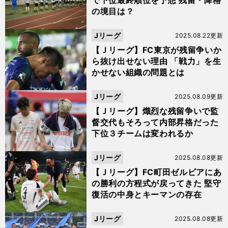
で下位最終順位を予想 残留・降格
の境目は？
Jリーグ
2025.08.22更新
【Ｊリーグ】FC東京が残留争いか
ら抜け出せない理由 「戦力」を生
かせない組織の問題とは
Jリーグ
2025.08.09更新
【Ｊリーグ】熾烈な残留争いで監
督交代もそろって内部昇格だった
下位３チームは変われるか
Jリーグ
2025.08.08更新
【Ｊリーグ】FC町田ゼルビアにあ
の勝利の方程式が戻ってきた 堅守
復活の中身とキーマンの存在
Jリーグ
2025.08.08更新