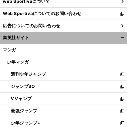
web Sportivaについて
で
開
Web Sportivaについてのお問い合わせ
く
新
し
広告についてのお問い合わせ
い
ウ
集英社サイト
ィ
開
ン
く/
マンガ
ド
閉
ウ
じ
少年マンガ
で
る
開
週刊少年ジャンプ
く
新
し
ジャンプSQ
い
新
ウ
し
Vジャンプ
ィ
い
新
ン
ウ
し
最強ジャンプ
ド
ィ
い
新
ウ
ン
ウ
し
少年ジャンプ+
で
ド
ィ
い
新