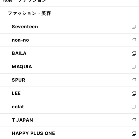
で
ド
ィ
い
開
ウ
ン
ウ
ファッション・美容
く
で
ド
ィ
開
ウ
ン
Seventeen
く
で
ド
新
開
ウ
し
non-no
く
で
い
新
開
ウ
し
BAILA
く
ィ
い
新
ン
ウ
し
MAQUIA
ド
ィ
い
新
ウ
ン
ウ
し
SPUR
で
ド
ィ
い
新
開
ウ
ン
ウ
し
LEE
く
で
ド
ィ
い
新
開
ウ
ン
ウ
し
eclat
く
で
ド
ィ
い
新
開
ウ
ン
ウ
し
T JAPAN
く
で
ド
ィ
い
新
開
ウ
ン
ウ
し
HAPPY PLUS ONE
く
で
ド
ィ
い
新