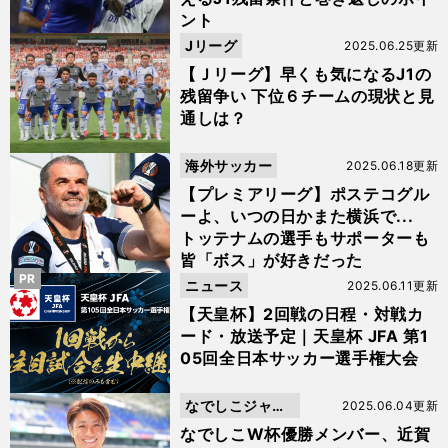
ント
Jリーグ
2025.06.25更新
【Ｊリーグ】早くも気になるJ1の
残留争い 下位６チームの現状と見
通しは？
海外サッカー
2025.06.18更新
【プレミアリーグ】ポステコグル
ーよ、いつの日かまた横浜で...
トッテナムの選手もサポーターも
皆「ボス」が好きだった
PR
ニュース
2025.06.11更新
【天皇杯】2回戦の日程・対戦カ
ード・放送予定｜天皇杯 JFA 第1
05回全日本サッカー選手権大会
なでしこジャパ
2025.06.04更新
ン
なでしこW杯優勝メンバー、近賀