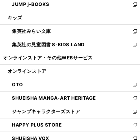
JUMP j-BOOKS
で
ド
ィ
い
新
開
ウ
ン
ウ
し
キッズ
く
で
ド
ィ
い
開
ウ
ン
ウ
集英社みらい文庫
く
で
ド
ィ
新
開
ウ
ン
し
集英社の児童図書 S-KIDS.LAND
く
で
ド
い
新
開
ウ
ウ
し
オンラインストア・
その他WEBサービス
く
で
ィ
い
開
ン
ウ
オンラインストア
く
ド
ィ
ウ
ン
OTO
で
ド
新
開
ウ
し
SHUEISHA MANGA-ART HERITAGE
く
で
い
新
開
ウ
し
ジャンプキャラクターズストア
く
ィ
い
新
ン
ウ
し
HAPPY PLUS STORE
ド
ィ
い
新
ウ
ン
ウ
し
SHUEISHA VOX
で
ド
ィ
い
新