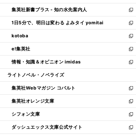
開
ン
ウ
し
集英社新書プラス - 知の水先案内人
く
ド
ィ
い
新
ウ
ン
ウ
し
1日5分で、明日は変わる よみタイ yomitai
で
ド
ィ
い
新
開
ウ
ン
ウ
し
kotoba
く
で
ド
ィ
い
新
開
ウ
ン
ウ
し
e!集英社
く
で
ド
ィ
い
新
開
ウ
ン
ウ
し
情報・知識＆オピニオン imidas
く
で
ド
ィ
い
新
開
ウ
ン
ウ
し
ライトノベル・ノベライズ
く
で
ド
ィ
い
開
ウ
ン
ウ
集英社Webマガジン コバルト
く
で
ド
ィ
新
開
ウ
ン
し
集英社オレンジ文庫
く
で
ド
い
新
開
ウ
ウ
し
シフォン文庫
く
で
ィ
い
新
開
ン
ウ
し
ダッシュエックス文庫公式サイト
く
ド
ィ
い
新
ウ
ン
ウ
し