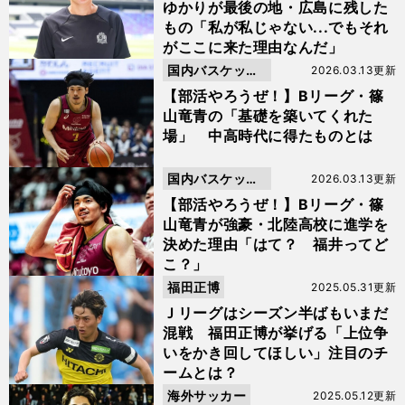
ゆかりが最後の地・広島に残した
もの「私が私じゃない...でもそれ
がここに来た理由なんだ」
国内バスケット
2026.03.13更新
ボール
【部活やろうぜ！】Bリーグ・篠
山竜青の「基礎を築いてくれた
場」 中高時代に得たものとは
国内バスケット
2026.03.13更新
ボール
【部活やろうぜ！】Bリーグ・篠
山竜青が強豪・北陸高校に進学を
決めた理由「はて？ 福井ってど
こ？」
福田正博
2025.05.31更新
Ｊリーグはシーズン半ばもいまだ
混戦 福田正博が挙げる「上位争
いをかき回してほしい」注目のチ
ームとは？
海外サッカー
2025.05.12更新