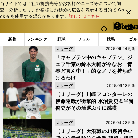
当サイトでは当社の提携先等がお客様のニーズ等について調
査・分析したり、お客様にお勧めの広告を表⽰する⽬的で Co
閉じ
okie を使⽤する場合があります。
詳しくはこちら
る
マイペ
web Sportiva (webスポルティーバ)
検索
メニュ
we
ー
「アルビレックス」の検索結果 (2ページ目)
b
ジ
新着
ランキング
野球
サッカー
競馬
ゴル
ス
Jリーグ
2025.09.24更新
ポ
ル
「キャプテン中のキャプテン」ジ
テ
ェフ千葉の鈴木大輔が今なお「青
ィ
春ど真ん中！」的なノリを持ち続
ー
けるわけ
バ
Jリーグ
2025.09.18更新
【Ｊリーグ】川崎フロンターレの
伊藤達哉が衝撃的 水沼貴史＆平畠
啓史がその活躍ぶりに感嘆
Jリーグ
2026.04.28更新
【Ｊリーグ】大混戦のJ1残留争い