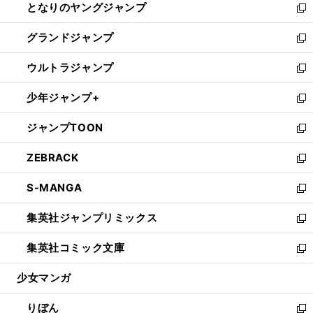
となりのヤングジャンプ
く
ド
ィ
い
新
ウ
ン
ウ
し
グランドジャンプ
で
ド
ィ
い
新
開
ウ
ン
ウ
し
ウルトラジャンプ
く
で
ド
ィ
い
新
開
ウ
ン
ウ
し
少年ジャンプ+
く
で
ド
ィ
い
新
開
ウ
ン
ウ
し
ジャンプTOON
く
で
ド
ィ
い
新
開
ウ
ン
ウ
し
ZEBRACK
く
で
ド
ィ
い
新
開
ウ
ン
ウ
し
S-MANGA
く
で
ド
ィ
い
新
開
ウ
ン
ウ
し
集英社ジャンプリミックス
く
で
ド
ィ
い
新
開
ウ
ン
ウ
し
集英社コミック文庫
く
で
ド
ィ
い
新
開
ウ
ン
ウ
し
少女マンガ
く
で
ド
ィ
い
開
ウ
ン
ウ
りぼん
く
で
ド
ィ
新