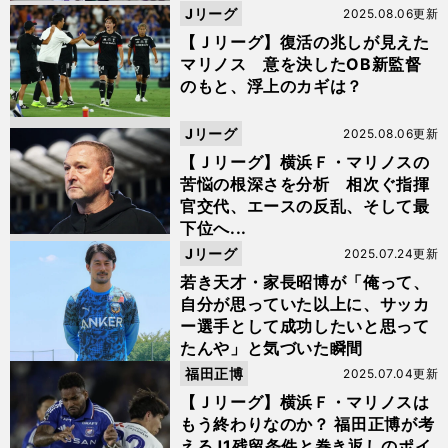
Jリーグ
2025.08.06更新
【Ｊリーグ】復活の兆しが見えた
マリノス 意を決したOB新監督
のもと、浮上のカギは？
Jリーグ
2025.08.06更新
【Ｊリーグ】横浜Ｆ・マリノスの
苦悩の根深さを分析 相次ぐ指揮
官交代、エースの反乱、そして最
下位へ...
Jリーグ
2025.07.24更新
若き天才・家長昭博が「俺って、
自分が思っていた以上に、サッカ
ー選手として成功したいと思って
たんや」と気づいた瞬間
福田正博
2025.07.04更新
【Ｊリーグ】横浜Ｆ・マリノスは
もう終わりなのか？ 福田正博が考
えるJ1残留条件と巻き返しのポイ