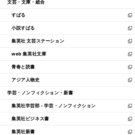
文芸・文庫・総合
く
で
ド
ィ
開
ウ
ン
すばる
く
で
ド
新
開
ウ
し
小説すばる
く
で
い
新
開
ウ
し
集英社 文芸ステーション
く
ィ
い
新
ン
ウ
し
web 集英社文庫
ド
ィ
い
新
ウ
ン
ウ
し
青春と読書
で
ド
ィ
い
新
開
ウ
ン
ウ
し
アジア人物史
く
で
ド
ィ
い
新
開
ウ
ン
ウ
し
学芸・ノンフィクション・新書
く
で
ド
ィ
い
開
ウ
ン
ウ
集英社学芸部 - 学芸・ノンフィクション
く
で
ド
ィ
新
開
ウ
ン
し
集英社ビジネス書
く
で
ド
い
新
開
ウ
ウ
し
集英社新書
く
で
ィ
い
新