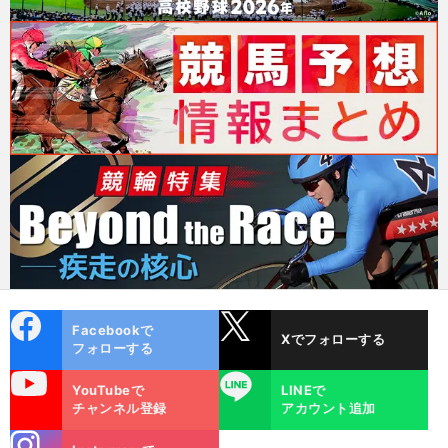
cebo
X
Facebookで
Xでフォローする
ok
フォローする
uTube
LINE
YouTubeで
LINEで
チャンネル登録
アカウント追加
stagra