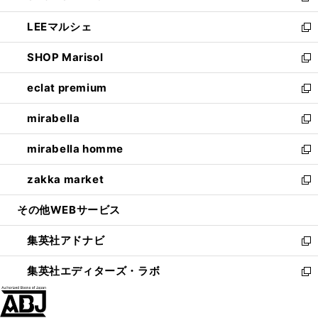
開
ウ
ン
ウ
し
LEEマルシェ
く
で
ド
ィ
い
新
開
ウ
ン
ウ
し
SHOP Marisol
く
で
ド
ィ
い
新
開
ウ
ン
ウ
し
eclat premium
く
で
ド
ィ
い
新
開
ウ
ン
ウ
し
mirabella
く
で
ド
ィ
い
新
開
ウ
ン
ウ
し
mirabella homme
く
で
ド
ィ
い
新
開
ウ
ン
ウ
し
zakka market
く
で
ド
ィ
い
新
開
ウ
ン
ウ
し
その他WEBサービス
く
で
ド
ィ
い
開
ウ
ン
ウ
集英社アドナビ
く
で
ド
ィ
新
開
ウ
ン
し
集英社エディターズ・ラボ
く
で
ド
い
新
開
ウ
ウ
し
く
で
ィ
い
開