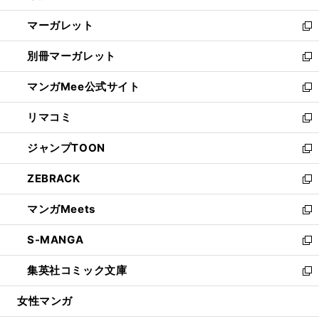
開
ウ
ン
し
マーガレット
く
で
ド
い
新
開
ウ
ウ
し
別冊マーガレット
く
で
ィ
い
新
開
ン
ウ
し
マンガMee公式サイト
く
ド
ィ
い
新
ウ
ン
ウ
し
リマコミ
で
ド
ィ
い
新
開
ウ
ン
ウ
し
ジャンプTOON
く
で
ド
ィ
い
新
開
ウ
ン
ウ
し
ZEBRACK
く
で
ド
ィ
い
新
開
ウ
ン
ウ
し
マンガMeets
く
で
ド
ィ
い
新
開
ウ
ン
ウ
し
S-MANGA
く
で
ド
ィ
い
新
開
ウ
ン
ウ
し
集英社コミック文庫
く
で
ド
ィ
い
新
開
ウ
ン
ウ
し
女性マンガ
く
で
ド
ィ
い
開
ウ
ン
ウ