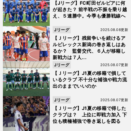
【Jリーグ】FC町田ゼルビアに何
が起きた？ 前半戦の不振を乗り越
え、５連勝中。今季も優勝戦線へ
Jリーグ
2025.08.08更新
【Ｊリーグ】残留争いを続けるア
ルビレックス新潟の巻き返しはあ
るか？ 監督交代、６人が移籍し
新戦力は７人...
Jリーグ
2025.08.07更新
【Ｊリーグ】J1夏の移籍で損して
いるクラブ 不十分な補強や戦力流
出のままでいいのか
Jリーグ
2025.08.07更新
【Ｊリーグ】J1夏の移籍で得した
クラブは？ 上位に即戦力加入 下
位も積極補強で巻き返しを図る