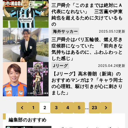
三戸舜介「このままでは絶対にＡ
代表になれない」 三笘薫や伊東
純也を超えるために欠けているも
の
海外サッカー
2025.05.12更新
三戸舜介はパリ五輪後、燃え尽き
症候群になっていた 「前向きな
気持ちはあるのに、ふわふわっと
した感じ」
Jリーグ
2025.04.26更新
【Jリーグ】高木善朗（新潟）の
おすすめマンガは？「キャラ同士
の心理戦、駆け引きが心に刺さり
ました」
次
1
2
3
4
5
...
23
のページへ
のページへ
前
編集部のおすすめ