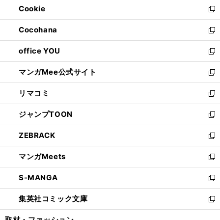
Cookie
く
で
ド
ィ
新
開
ウ
ン
し
Cocohana
く
で
ド
い
新
開
ウ
ウ
し
office YOU
く
で
ィ
い
新
開
ン
ウ
し
マンガMee公式サイト
く
ド
ィ
い
新
ウ
ン
ウ
し
リマコミ
で
ド
ィ
い
新
開
ウ
ン
ウ
し
ジャンプTOON
く
で
ド
ィ
い
新
開
ウ
ン
ウ
し
ZEBRACK
く
で
ド
ィ
い
新
開
ウ
ン
ウ
し
マンガMeets
く
で
ド
ィ
い
新
開
ウ
ン
ウ
し
S-MANGA
く
で
ド
ィ
い
新
開
ウ
ン
ウ
し
集英社コミック文庫
く
で
ド
ィ
い
新
開
ウ
ン
ウ
し
取材・ファッション
く