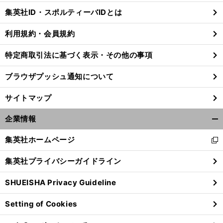
じ
集英社ID・スポルティーバIDとは
る
利用規約・会員規約
特定商取引法に基づく表示・その他の事項
ブラウザプッシュ通知について
サイトマップ
企業情報
開
く/
集英社ホームページ
新
閉
し
じ
集英社プライバシーガイドライン
い
る
ウ
SHUEISHA Privacy Guideline
ィ
ン
Setting of Cookies
ド
ウ