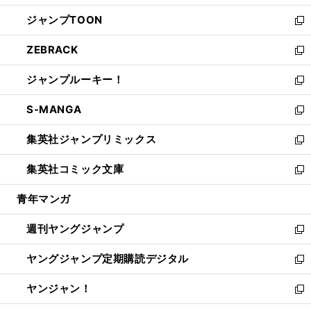
開
ウ
ン
ウ
し
ジャンプTOON
く
で
ド
ィ
い
新
開
ウ
ン
ウ
し
ZEBRACK
く
で
ド
ィ
い
新
開
ウ
ン
ウ
し
ジャンプルーキー！
く
で
ド
ィ
い
新
開
ウ
ン
ウ
し
S-MANGA
く
で
ド
ィ
い
新
開
ウ
ン
ウ
し
集英社ジャンプリミックス
く
で
ド
ィ
い
新
開
ウ
ン
ウ
し
集英社コミック文庫
く
で
ド
ィ
い
新
開
ウ
ン
ウ
し
青年マンガ
く
で
ド
ィ
い
開
ウ
ン
ウ
週刊ヤングジャンプ
く
で
ド
ィ
新
開
ウ
ン
し
ヤングジャンプ定期購読デジタル
く
で
ド
い
新
開
ウ
ウ
し
ヤンジャン！
く
で
ィ
い
新
開
ン
ウ
し