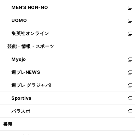
開
ウ
ン
ウ
し
MEN'S NON-NO
く
で
ド
ィ
い
新
開
ウ
ン
ウ
し
UOMO
く
で
ド
ィ
い
新
開
ウ
ン
ウ
し
集英社オンライン
く
で
ド
ィ
い
新
開
ウ
ン
ウ
し
芸能・情報・スポーツ
く
で
ド
ィ
い
開
ウ
ン
ウ
Myojo
く
で
ド
ィ
新
開
ウ
ン
し
週プレNEWS
く
で
ド
い
新
開
ウ
ウ
し
週プレ グラジャパ!
く
で
ィ
い
新
開
ン
ウ
し
Sportiva
く
ド
ィ
い
新
ウ
ン
ウ
し
パラスポ
で
ド
ィ
い
新
開
ウ
ン
ウ
し
書籍
く
で
ド
ィ
い
開
ウ
ン
ウ