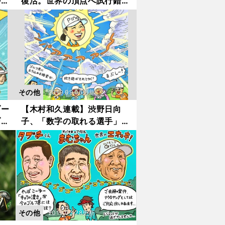
ルド
復活。世界の頂点へ試行錯誤
していること
その他
2019.09.05更新
ブー
【木村和久連載】渋野日向
ブー
子、「数字の取れる選手」が
ついに降臨
その他
2019.03.28更新