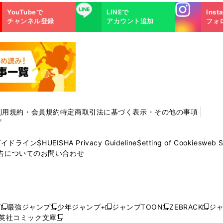
Instagra
LINE
YouTubeで
LINEで
Inst
m
チャンネル登録
アカウント追加
フォ
利用規約・会員規約
特定商取引法に基づく表示・その他の事項
プ
ガイドライン
SHUEISHA Privacy Guideline
Setting of Cookies
web 
告についてのお問い合わせ
プ
最強ジャンプ
少年ジャンプ+
ジャンプTOON
ZEBRACK
ジ
新
新
新
新
新
英社コミック文庫
し
新
し
し
し
し