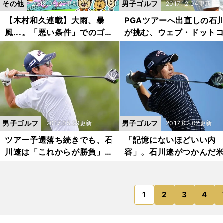
その他
男子ゴルフ
2018.03.22更新
2017.12.04更新
【木村和久連載】大雨、暴
PGAツアーへ出直しの石
風...。「悪い条件」でのゴル
が挑む、ウェブ・ドット
フに人生を学ぶ
ツアーとは？
男子ゴルフ
男子ゴルフ
2017.05.29更新
2017.02.02更新
ツアー予選落ち続きでも、石
「記憶にないほどいい内
川遼は「これからが勝負」と
容」。石川遼がつかんだ
前向きなわけ
アーで戦うショット
1
2
3
4
のページへ