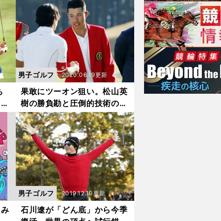
男子ゴルフ
2020.06.19更新
ち
果敢にツーオン狙い。松山英
にし
樹の勝負勘と圧倒的技術の結
晶を見た
男子ゴルフ
2019.12.10更新
しみ
石川遼が「どん底」から今季