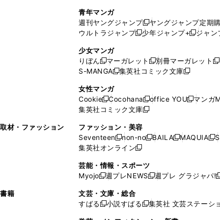
で
ウ
し
い
い
し
青年マンガ
開
で
い
ウ
ウ
い
週刊ヤングジャンプ
ヤングジャンプ定期
新
く
開
ウ
ィ
ィ
ウ
ウルトラジャンプ
少年ジャンプ+
ジャン
新
し
新
く
ィ
ン
ン
ィ
し
い
し
ン
ド
ド
ン
少女マンガ
い
ウ
い
ド
ウ
ウ
ド
りぼん
マーガレット
別冊マーガレット
新
新
新
ウ
ィ
ウ
ウ
で
で
ウ
S-MANGA
集英社コミック文庫
し
新
し
新
ィ
ン
ィ
で
開
開
で
い
し
い
し
ン
ド
ン
女性マンガ
開
く
く
開
ウ
い
ウ
い
ド
ウ
ド
Cookie
Cocohana
office YOU
マンガM
く
く
新
新
新
ィ
ウ
ィ
ウ
ウ
で
ウ
集英社コミック文庫
し
新
し
し
ン
ィ
ン
ィ
で
開
で
い
し
い
い
ド
ン
ド
ン
取材・ファッション
ファッション・美容
開
く
開
ウ
い
ウ
ウ
ウ
ド
ウ
ド
Seventeen
non-no
BAILA
MAQUIA
S
く
く
新
新
新
新
ィ
ウ
ィ
ィ
で
ウ
で
ウ
集英社オンライン
し
新
し
し
し
ン
ィ
ン
ン
開
で
開
で
い
し
い
い
い
ド
ン
ド
ド
芸能・情報・スポーツ
く
開
く
開
ウ
い
ウ
ウ
ウ
ウ
ド
ウ
ウ
Myojo
週プレNEWS
週プレ グラジャパ!
く
く
新
新
新
ィ
ウ
ィ
ィ
ィ
で
ウ
で
で
し
し
ン
ィ
ン
ン
ン
書籍
文芸・文庫・総合
開
で
開
開
い
い
ド
ン
ド
ド
ド
すばる
小説すばる
集英社 文芸ステーシ
く
開
く
く
新
新
ウ
ウ
ウ
ド
ウ
ウ
ウ
く
し
し
ィ
ィ