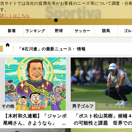
当サイトでは当社の提携先等がお客様のニーズ等について調査・分析し
web Sportiva (webスポルティーバ)
す。
詳しくはこちら
新着
ランキング
野球
サッカー
競馬
ゴル
we
「#石川遼」の最新ニュース・ 情報
b
ス
ポ
ル
テ
ィ
ー
バ
その他
男子ゴルフ
2026.02.18更新
2023.10.27更新
【木村和久連載】「ジャンボ
「ポスト松山英樹」候補
尾崎さん、さようなら」 昭
の可能性と課題 世界で
和・平成ゴルフの終焉――ゴ
躍が期待される若手の現