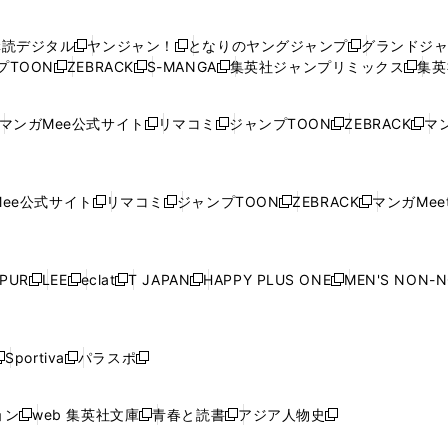
い
い
し
い
い
い
ウ
ウ
い
ウ
ウ
ウ
購読デジタル
ヤンジャン！
となりのヤングジャンプ
グランドジ
新
新
新
ィ
ィ
ウ
ィ
ィ
ィ
プTOON
ZEBRACK
S-MANGA
集英社ジャンプリミックス
集英
新
し
新
し
新
し
新
ン
ン
ィ
ン
ン
ン
し
い
し
い
し
い
し
ド
ド
ン
ド
ド
ド
い
ウ
い
ウ
い
ウ
い
ウ
ウ
ド
ウ
ウ
ウ
マンガMee公式サイト
リマコミ
ジャンプTOON
ZEBRACK
マン
新
新
新
新
ウ
ィ
ウ
ィ
ウ
ィ
ウ
で
で
ウ
で
で
で
し
し
し
し
し
ィ
ン
ィ
ン
ィ
ン
ィ
開
開
で
開
開
開
い
い
い
い
い
ン
ド
ン
ド
ン
ド
ン
く
く
開
く
く
く
ウ
ウ
ウ
ウ
ウ
ド
ウ
ド
ウ
ド
ウ
ド
ee公式サイト
リマコミ
ジャンプTOON
ZEBRACK
マンガMeet
く
新
新
新
新
ィ
ィ
ィ
ィ
ィ
ウ
で
ウ
で
ウ
で
ウ
し
し
し
し
ン
ン
ン
ン
ン
で
開
で
開
で
開
で
い
い
い
い
ド
ド
ド
ド
ド
開
く
開
く
開
く
開
ウ
ウ
ウ
ウ
ウ
ウ
ウ
ウ
ウ
PUR
LEE
eclat
T JAPAN
HAPPY PLUS ONE
MEN'S NON-
く
く
く
く
新
新
新
新
新
ィ
ィ
ィ
ィ
で
で
で
で
で
し
し
し
し
し
ン
ン
ン
ン
開
開
開
開
開
い
い
い
い
い
ド
ド
ド
ド
く
く
く
く
く
ウ
ウ
ウ
ウ
ウ
ウ
ウ
ウ
ウ
Sportiva
パラスポ
新
新
ィ
ィ
ィ
ィ
ィ
で
で
で
で
し
し
し
ン
ン
ン
ン
ン
開
開
開
開
い
い
い
ド
ド
ド
ド
ド
ョン
web 集英社文庫
青春と読書
アジア人物史
く
く
く
く
新
新
新
新
ウ
ウ
ウ
ウ
ウ
ウ
ウ
ウ
し
し
し
し
ィ
ィ
ィ