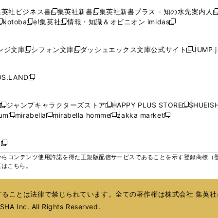
で
で
で
で
で
い
い
い
い
ン
ン
ン
集英社ビジネス書
集英社新書
集英社新書プラス - 知の水先案内人
開
開
開
開
開
新
新
新
ウ
ウ
ウ
ウ
ド
ド
ド
kotoba
e!集英社
情報・知識＆オピニオン imidas
く
く
く
く
く
新
し
新
し
新
ィ
ィ
ィ
ィ
ウ
ウ
ウ
し
し
い
し
い
し
ン
ン
ン
ン
で
で
で
い
い
ウ
い
ウ
い
ド
ド
ド
ド
ンジ文庫
シフォン文庫
ダッシュエックス文庫公式サイト
JUMP 
開
開
開
新
新
新
ウ
ウ
ィ
ウ
ィ
ウ
ウ
ウ
ウ
ウ
く
く
く
し
し
し
ィ
ィ
ン
ィ
ン
ィ
で
で
で
で
い
い
い
ン
ン
ド
ン
ド
ン
S.LAND
開
開
開
開
新
ウ
ウ
ウ
ド
ド
ウ
ド
ウ
ド
く
く
く
く
し
ィ
ィ
ィ
ウ
ウ
で
ウ
で
ウ
い
ン
ン
ン
ジャンプキャラクターズストア
HAPPY PLUS STORE
SHUEIS
で
で
開
で
開
で
新
新
新
ウ
ド
ド
ド
ium
mirabella
mirabella homme
zakka market
開
開
く
開
く
開
し
新
新
新
し
新
し
ィ
ウ
ウ
ウ
く
く
く
く
い
し
し
い
し
し
い
ン
で
で
で
ウ
い
い
ウ
い
い
ウ
ド
ボ
開
開
開
新
ィ
ウ
ウ
ィ
ウ
ウ
ィ
ウ
く
く
く
し
らコンテンツ使用許諾を得た正規版配信サービスであることを示す登録商標（登録番
ン
ィ
ィ
ン
ィ
ィ
ン
で
い
覧はこちら。
ド
ン
ン
ド
ン
ン
ド
開
ウ
ウ
ド
ド
ウ
ド
ド
ウ
く
ィ
で
ウ
ウ
で
ウ
ウ
で
ることは法律で禁じられています。全ての著作権は株式会社 集英社
ン
開
で
で
開
で
で
開
ド
HA Inc. All Rights Reserved.
く
開
開
く
開
開
く
ウ