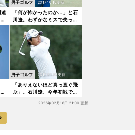
男子ゴルフ
2017.10.10更新
川遼
「何が怖かったのか...」と石
コム
川遼。わずかなミスで失った
米国シード権
男子ゴルフ
2017.01.30更新
「ありえないほど真っ直ぐ飛
米ツ
ぶ」。石川遼、今年初戦でド
ライバーに快音
2026年02月18日 21:00 更新
次