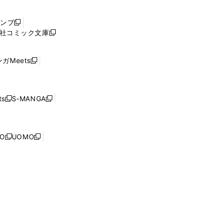
い
ウ
ャンプ
新
ィ
社コミック文庫
し
新
ン
い
し
ド
ウ
い
ウ
ガMeets
新
ィ
ウ
で
し
ン
ィ
開
い
ド
ン
く
ウ
ウ
ド
s
S-MANGA
新
新
ィ
で
ウ
し
し
ン
開
で
い
い
ド
く
開
ウ
ウ
ウ
NO
UOMO
く
新
新
ィ
ィ
で
し
し
ン
ン
開
い
い
ド
ド
く
ウ
ウ
ウ
ウ
ィ
ィ
で
で
ン
ン
開
開
ド
ド
く
く
ウ
ウ