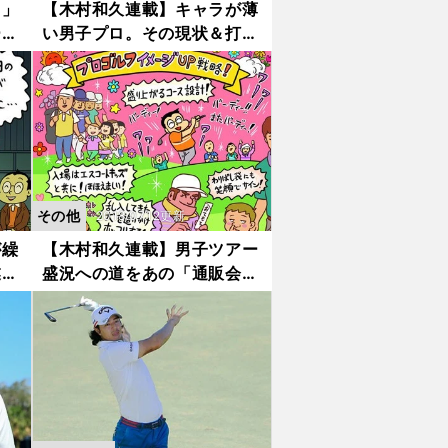
る」
【木村和久連載】キャラが薄
ーチ
い男子プロ。その現状＆打開
策を考えた
その他
2018.07.12更新
が繰
【木村和久連載】男子ツアー
業界
盛況への道をあの「通販会社
社長」に学ぶ