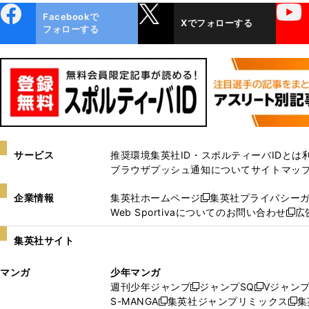
ebo
X
YouTube
Facebookで
Xでフォローする
ok
フォローする
サービス
推奨環境
集英社ID・スポルティーバIDとは
ブラウザプッシュ通知について
サイトマッ
企業情報
集英社ホームページ
集英社プライバシー
新
Web Sportivaについてのお問い合わせ
広
し
新
い
し
集英社サイト
ウ
い
ィ
ウ
マンガ
少年マンガ
ン
ィ
週刊少年ジャンプ
ジャンプSQ
Vジャン
ド
ン
新
新
S-MANGA
集英社ジャンプリミックス
集
ウ
ド
新
し
し
新