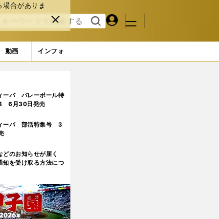
る場合がありま
マイペ
閉じ
検索
メニュ
ー
る
す
ジ
る
動画
インフォ
ィーバ バレーボール特
.4 6月30日発売
ィーバ 部活特集号 3
売
などのお知らせが届く
通知を受け取る方法につ