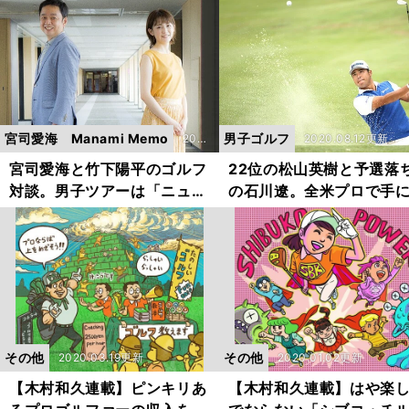
ルフは新たな時代へ
宮司愛海 Manami Memo
男子ゴルフ
202
2020.08.12更新
0.0
宮司愛海と竹下陽平のゴルフ
22位の松山英樹と予選落
対談。男子ツアーは「ニュー
の石川遼。全米プロで手
9.02
ヒーロー」に期待
た各々の収穫
更新
その他
その他
2020.03.19更新
2020.01.02更新
【木村和久連載】ピンキリあ
【木村和久連載】はや楽