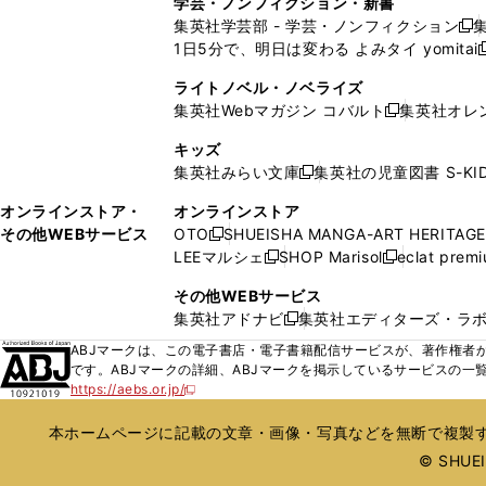
学芸・ノンフィクション・新書
で
ウ
で
で
で
い
い
ン
ン
集英社学芸部 - 学芸・ノンフィクション
開
で
開
開
開
新
ウ
ウ
ド
ド
1日5分で、明日は変わる よみタイ yomitai
く
開
く
く
く
し
新
ィ
ィ
ウ
ウ
く
い
ン
ン
ライトノベル・ノベライズ
で
で
ウ
ド
ド
集英社Webマガジン コバルト
集英社オレ
開
開
新
ィ
ウ
ウ
く
く
し
ン
キッズ
で
で
い
ド
集英社みらい文庫
集英社の児童図書 S-KID
開
開
新
ウ
ウ
く
く
し
ィ
オンラインストア・
オンラインストア
で
い
ン
その他WEBサービス
OTO
SHUEISHA MANGA-ART HERITAGE
開
新
ウ
ド
LEEマルシェ
SHOP Marisol
eclat prem
く
し
新
新
ィ
ウ
い
し
し
ン
その他WEBサービス
で
ウ
い
い
ド
集英社アドナビ
集英社エディターズ・ラ
開
新
ィ
ウ
ウ
ウ
く
し
ABJマークは、この電子書店・電子書籍配信サービスが、著作権者か
ン
ィ
ィ
で
い
です。ABJマークの詳細、ABJマークを掲示しているサービスの一
ド
ン
ン
開
https://aebs.or.jp/
ウ
新
ウ
ド
ド
く
し
ィ
で
ウ
ウ
い
本ホームページに記載の文章・画像・写真などを無断で複製す
ン
開
で
で
ウ
ド
© SHUEIS
ィ
く
開
開
ン
ウ