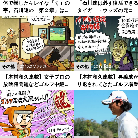
体で模したキレイな「く」の
「石川遼は必ず復活でき
字。石川遼の「第２章」はこ
タイガー・ウッズの元コ
れからだ
らが断言
その他
その他
2019.01.17更新
2018.12.27更新
【木村和久連載】女子プロの
【木村和久連載】再編成
放映権問題などゴルフ中継は
り返されてきたゴルフ場
どうなるか
の現状は？