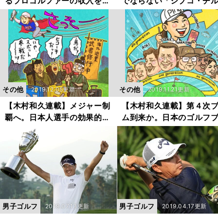
るプロゴルファーの収入を探
でならない「シブコ・チ
ってみた
レン」の躍動
その他
その他
2019.12.05更新
2019.11.21更新
【木村和久連載】メジャー制
【木村和久連載】第４次
覇へ。日本人選手の効果的な
ム到来か。日本のゴルフ
海外戦略とは
ムを検証する
男子ゴルフ
男子ゴルフ
2019.07.13更新
2019.04.17更新