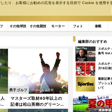
たり、お客様にお勧めの広告を表⽰する⽬的で Cookie を使⽤す
フ
その他球技
その他競技
モーター
フォト
連載
編集部のおすすめ
スポルテ
集号 Vol
スポルテ
月16日発
最新記事
プッシュ
いて
男子ゴルフ
2021.04.16更新
４人
マスターズ取材40年以上の
の活
記者は松山英樹のグリーンジ
在地
ャケット姿に何を思う