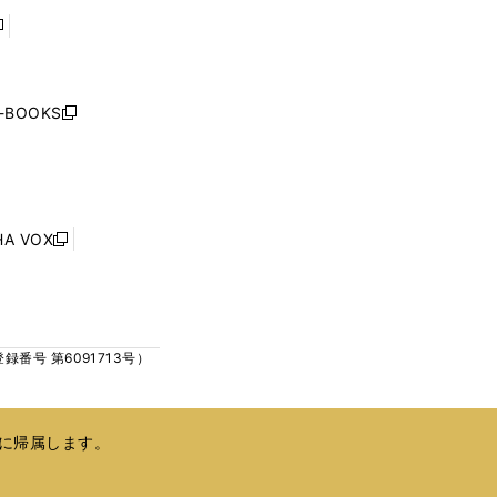
で
で
開
開
く
く
し
い
ウ
j-BOOKS
新
ィ
し
ン
い
ド
ウ
ウ
ィ
で
ン
HA VOX
開
新
ド
く
し
ウ
い
で
ウ
開
ィ
く
号 第6091713号）
ン
ド
ウ
で
に帰属します。
開
く