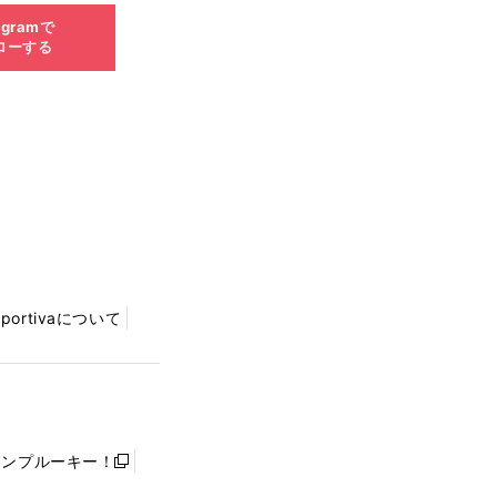
agramで
ローする
Sportivaについて
ャンプルーキー！
新
し