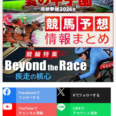
cebo
X
Facebookで
Xでフォローする
ok
フォローする
uTube
LINE
YouTubeで
LINEで
チャンネル登録
アカウント追加