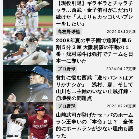
【現役引退】ギラギラとチャラチ
ャラ...西武・金子侑司がこだわり
続けた「人よりもカッコいいプレ
ーをしたい」
高校野球他
2024.08.10更新
2008年夏の甲子園で通算打率５
割５分２厘 大阪桐蔭の不動の１
番・浅村栄斗は強打でチームを日
本一に導いた
プロ野球
2024.04.27更新
貧打に悩む西武「送りバントはア
リかナシか」 浅村、森、そして
山川も...主軸のいない山賊打線・
崩壊後の問題点
プロ野球
2023.07.26更新
山﨑武司が挙げたセ・パのホーム
ラン王争いの「本命」は？ 全体
的にホームランが少ない理由も語
った