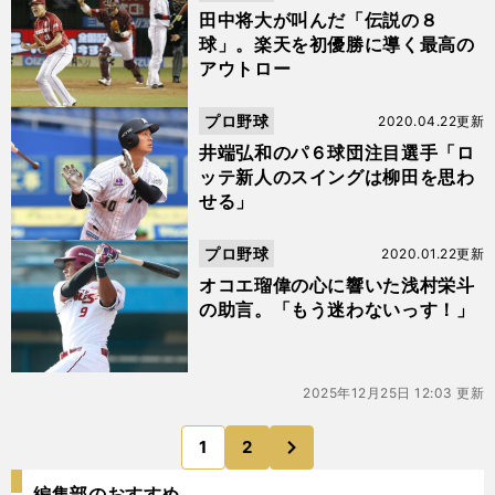
田中将大が叫んだ「伝説の８
球」。楽天を初優勝に導く最高の
アウトロー
プロ野球
2020.04.22更新
井端弘和のパ６球団注目選手「ロ
ッテ新人のスイングは柳田を思わ
せる」
プロ野球
2020.01.22更新
オコエ瑠偉の心に響いた浅村栄斗
の助言。「もう迷わないっす！」
2025年12月25日 12:03 更新
次
1
2
のページへ
編集部のおすすめ