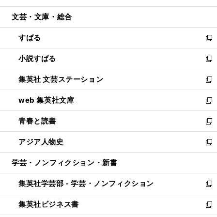
開
ウ
ン
ウ
文芸・文庫・総合
く
で
ド
ィ
開
ウ
ン
すばる
く
で
ド
新
開
ウ
し
小説すばる
く
で
い
新
開
ウ
し
集英社 文芸ステーション
く
ィ
い
新
ン
ウ
し
web 集英社文庫
ド
ィ
い
新
ウ
ン
ウ
し
青春と読書
で
ド
ィ
い
新
開
ウ
ン
ウ
し
アジア人物史
く
で
ド
ィ
い
新
開
ウ
ン
ウ
し
学芸・ノンフィクション・新書
く
で
ド
ィ
い
開
ウ
ン
ウ
集英社学芸部 - 学芸・ノンフィクション
く
で
ド
ィ
新
開
ウ
ン
し
集英社ビジネス書
く
で
ド
い
新
開
ウ
ウ
し