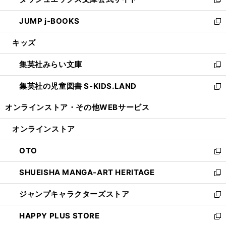
ド
ィ
い
新
ウ
ン
ウ
し
JUMP j-BOOKS
で
ド
ィ
い
新
開
ウ
ン
ウ
し
キッズ
く
で
ド
ィ
い
開
ウ
ン
ウ
集英社みらい文庫
く
で
ド
ィ
新
開
ウ
ン
し
集英社の児童図書 S-KIDS.LAND
く
で
ド
い
新
開
ウ
ウ
し
オンラインストア・
その他WEBサービス
く
で
ィ
い
開
ン
ウ
オンラインストア
く
ド
ィ
ウ
ン
OTO
で
ド
新
開
ウ
し
SHUEISHA MANGA-ART HERITAGE
く
で
い
新
開
ウ
し
ジャンプキャラクターズストア
く
ィ
い
新
ン
ウ
し
HAPPY PLUS STORE
ド
ィ
い
新