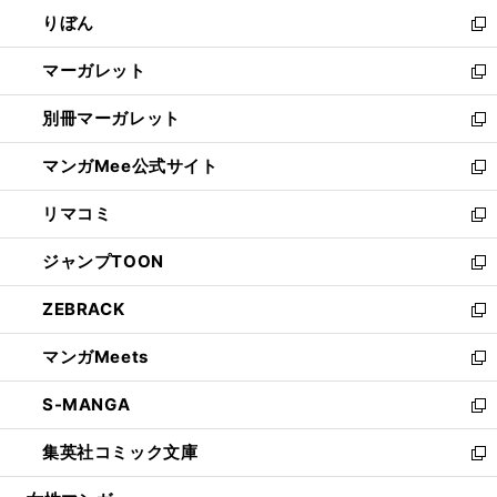
ウ
ン
ウ
りぼん
く
で
ド
ィ
新
開
ウ
ン
し
マーガレット
く
で
ド
い
新
開
ウ
ウ
し
別冊マーガレット
く
で
ィ
い
新
開
ン
ウ
し
マンガMee公式サイト
く
ド
ィ
い
新
ウ
ン
ウ
し
リマコミ
で
ド
ィ
い
新
開
ウ
ン
ウ
し
ジャンプTOON
く
で
ド
ィ
い
新
開
ウ
ン
ウ
し
ZEBRACK
く
で
ド
ィ
い
新
開
ウ
ン
ウ
し
マンガMeets
く
で
ド
ィ
い
新
開
ウ
ン
ウ
し
S-MANGA
く
で
ド
ィ
い
新
開
ウ
ン
ウ
し
集英社コミック文庫
く
で
ド
ィ
い
新
開
ウ
ン
ウ
し