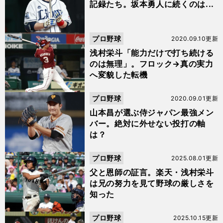
記録たち。坂本勇人に続くのは...
プロ野球
2020.09.10更新
浅村栄斗「能力だけで打ち続ける
のは無理」。フロック→真の実力
へ変貌した転機
プロ野球
2020.09.01更新
山本昌が選ぶ侍ジャパン最強メン
バー。絶対に外せない投打の軸
は？
プロ野球
2025.08.01更新
父と恩師の証言。楽天・浅村栄斗
は兄の努力を見て野球の厳しさを
知った
プロ野球
2025.10.15更新