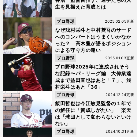
谷浩一監督目指す、選手たちの人
生を見据えた育成とは
プロ野球
2025.02.05更新
なぜ浅村栄斗と中村奨吾のサード
へのコンバートはうまくいかなか
った？ 高木豊が語るポジション
による守り方の違い
プロ野球
2025.01.03更新
プロ野球2025年に達成されそう
な記録〜パ・リーグ編 大偉業達
成まで益田直也はあと「７」、浅
村栄斗はあと「36」
プロ野球
2024.12.24更新
飯田哲也は今江敏晃監督の１年で
の解任に「賛成しがたい」 楽天
は「球団として変わらないといけ
ない」
プロ野球
2024.10.01更新