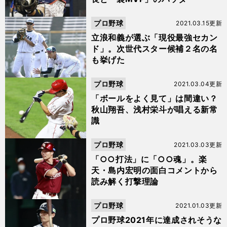
プロ野球
2021.03.15更新
立浪和義が選ぶ「現役最強セカン
ド」。次世代スター候補２名の名
も挙げた
プロ野球
2021.03.04更新
「ボールをよく見て」は間違い？
秋山翔吾、浅村栄斗が唱える新常
識
プロ野球
2021.03.03更新
「○○打法」に「○○魂」。楽
天・島内宏明の面白コメントから
読み解く打撃理論
プロ野球
2021.01.03更新
プロ野球2021年に達成されそうな