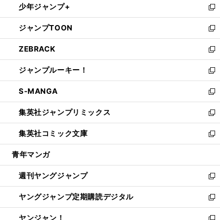
少年ジャンプ+
で
ド
ィ
い
新
開
ウ
ン
ウ
し
ジャンプTOON
く
で
ド
ィ
い
新
開
ウ
ン
ウ
し
ZEBRACK
く
で
ド
ィ
い
新
開
ウ
ン
ウ
し
ジャンプルーキー！
く
で
ド
ィ
い
新
開
ウ
ン
ウ
し
S-MANGA
く
で
ド
ィ
い
新
開
ウ
ン
ウ
し
集英社ジャンプリミックス
く
で
ド
ィ
い
新
開
ウ
ン
ウ
し
集英社コミック文庫
く
で
ド
ィ
い
新
開
ウ
ン
ウ
し
青年マンガ
く
で
ド
ィ
い
開
ウ
ン
ウ
週刊ヤングジャンプ
く
で
ド
ィ
新
開
ウ
ン
し
ヤングジャンプ定期購読デジタル
く
で
ド
い
新
開
ウ
ウ
し
ヤンジャン！
く
で
ィ
い