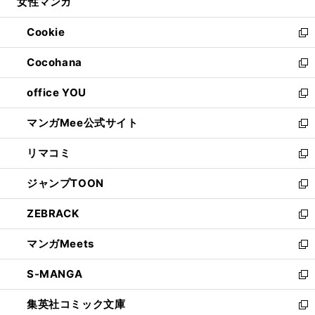
女性マンガ
く
で
ド
ィ
い
開
ウ
ン
ウ
Cookie
く
で
ド
ィ
新
開
ウ
ン
し
Cocohana
く
で
ド
い
新
開
ウ
ウ
し
office YOU
く
で
ィ
い
新
開
ン
ウ
し
マンガMee公式サイト
く
ド
ィ
い
新
ウ
ン
ウ
し
リマコミ
で
ド
ィ
い
新
開
ウ
ン
ウ
し
ジャンプTOON
く
で
ド
ィ
い
新
開
ウ
ン
ウ
し
ZEBRACK
く
で
ド
ィ
い
新
開
ウ
ン
ウ
し
マンガMeets
く
で
ド
ィ
い
新
開
ウ
ン
ウ
し
S-MANGA
く
で
ド
ィ
い
新
開
ウ
ン
ウ
し
集英社コミック文庫
く
で
ド
ィ
い
新