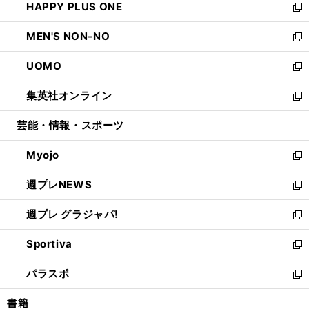
HAPPY PLUS ONE
く
で
ド
ィ
い
新
開
ウ
ン
ウ
し
MEN'S NON-NO
く
で
ド
ィ
い
新
開
ウ
ン
ウ
し
UOMO
く
で
ド
ィ
い
新
開
ウ
ン
ウ
し
集英社オンライン
く
で
ド
ィ
い
新
開
ウ
ン
ウ
し
芸能・情報・スポーツ
く
で
ド
ィ
い
開
ウ
ン
ウ
Myojo
く
で
ド
ィ
新
開
ウ
ン
し
週プレNEWS
く
で
ド
い
新
開
ウ
ウ
し
週プレ グラジャパ!
く
で
ィ
い
新
開
ン
ウ
し
Sportiva
く
ド
ィ
い
新
ウ
ン
ウ
し
パラスポ
で
ド
ィ
い
新
開
ウ
ン
ウ
し
書籍
く
で
ド
ィ
い