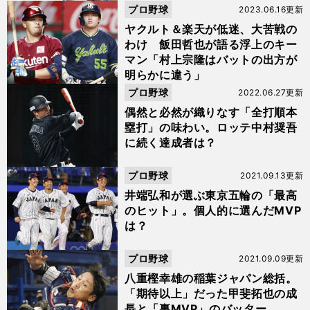
プロ野球
2023.06.16更新
ヤクルト＆楽天が低迷、大苦戦の
わけ 飯田哲也が語る浮上のキー
マン「村上宗隆はバットの出方が
明らかに違う」
プロ野球
2022.06.27更新
偶然と必然が織りなす「全打順本
塁打」の味わい。ロッテ中村奨吾
に続く達成者は？
プロ野球
2021.09.13更新
井端弘和が選ぶ東京五輪の「最高
のヒット」。個人的に選んだMVP
は？
プロ野球
2021.09.09更新
八重樫幸雄の稲葉ジャパン総括。
「期待以上」だった甲斐拓也の成
長と「裏MVP」のバッター