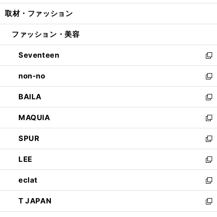
開
ウ
ン
ウ
し
取材・ファッション
く
で
ド
ィ
い
開
ウ
ン
ウ
ファッション・美容
く
で
ド
ィ
開
ウ
ン
Seventeen
く
で
ド
新
開
ウ
し
non-no
く
で
い
新
開
ウ
し
BAILA
く
ィ
い
新
ン
ウ
し
MAQUIA
ド
ィ
い
新
ウ
ン
ウ
し
SPUR
で
ド
ィ
い
新
開
ウ
ン
ウ
し
LEE
く
で
ド
ィ
い
新
開
ウ
ン
ウ
し
eclat
く
で
ド
ィ
い
新
開
ウ
ン
ウ
し
T JAPAN
く
で
ド
ィ
い
新
開
ウ
ン
ウ
し