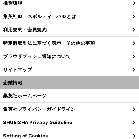
推奨環境
閉
じ
集英社ID・スポルティーバIDとは
る
利用規約・会員規約
特定商取引法に基づく表示・その他の事項
ブラウザプッシュ通知について
サイトマップ
企業情報
開
く/
集英社ホームページ
新
閉
し
じ
集英社プライバシーガイドライン
い
る
ウ
SHUEISHA Privacy Guideline
ィ
ン
Setting of Cookies
ド