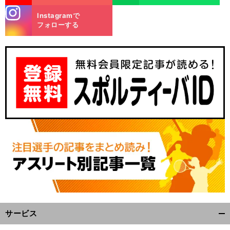
stagra
Instagramで
m
フォローする
サービス
開
く/