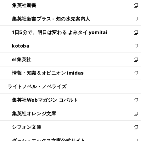
集英社新書
く
で
ィ
い
新
開
ン
ウ
し
集英社新書プラス - 知の水先案内人
く
ド
ィ
い
新
ウ
ン
ウ
し
1日5分で、明日は変わる よみタイ yomitai
で
ド
ィ
い
新
開
ウ
ン
ウ
し
kotoba
く
で
ド
ィ
い
新
開
ウ
ン
ウ
し
e!集英社
く
で
ド
ィ
い
新
開
ウ
ン
ウ
し
情報・知識＆オピニオン imidas
く
で
ド
ィ
い
新
開
ウ
ン
ウ
し
ライトノベル・ノベライズ
く
で
ド
ィ
い
開
ウ
ン
ウ
集英社Webマガジン コバルト
く
で
ド
ィ
新
開
ウ
ン
し
集英社オレンジ文庫
く
で
ド
い
新
開
ウ
ウ
し
シフォン文庫
く
で
ィ
い
新
開
ン
ウ
し
ダッシュエックス文庫公式サイト
く