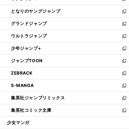
新
開
ン
ウ
し
となりのヤングジャンプ
く
ド
ィ
い
新
ウ
ン
ウ
し
グランドジャンプ
で
ド
ィ
い
新
開
ウ
ン
ウ
し
ウルトラジャンプ
く
で
ド
ィ
い
新
開
ウ
ン
ウ
し
少年ジャンプ+
く
で
ド
ィ
い
新
開
ウ
ン
ウ
し
ジャンプTOON
く
で
ド
ィ
い
新
開
ウ
ン
ウ
し
ZEBRACK
く
で
ド
ィ
い
新
開
ウ
ン
ウ
し
S-MANGA
く
で
ド
ィ
い
新
開
ウ
ン
ウ
し
集英社ジャンプリミックス
く
で
ド
ィ
い
新
開
ウ
ン
ウ
し
集英社コミック文庫
く
で
ド
ィ
い
新
開
ウ
ン
ウ
し
少女マンガ
く
で
ド
ィ
い
開