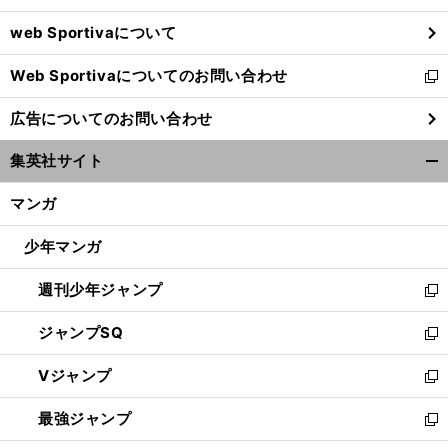
ウ
web Sportivaについて
で
開
Web Sportivaについてのお問い合わせ
く
新
し
広告についてのお問い合わせ
い
ウ
集英社サイト
ィ
開
ン
く/
マンガ
ド
閉
ウ
じ
少年マンガ
で
る
開
週刊少年ジャンプ
く
新
し
ジャンプSQ
い
新
ウ
し
Vジャンプ
ィ
い
新
ン
ウ
し
最強ジャンプ
ド
ィ
い
新
ウ
ン
ウ
し