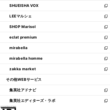
ウ
ン
ウ
し
SHUEISHA VOX
で
ド
ィ
い
新
開
ウ
ン
ウ
し
LEEマルシェ
く
で
ド
ィ
い
新
開
ウ
ン
ウ
し
SHOP Marisol
く
で
ド
ィ
い
新
開
ウ
ン
ウ
し
eclat premium
く
で
ド
ィ
い
新
開
ウ
ン
ウ
し
mirabella
く
で
ド
ィ
い
新
開
ウ
ン
ウ
し
mirabella homme
く
で
ド
ィ
い
新
開
ウ
ン
ウ
し
zakka market
く
で
ド
ィ
い
新
開
ウ
ン
ウ
し
その他WEBサービス
く
で
ド
ィ
い
開
ウ
ン
ウ
集英社アドナビ
く
で
ド
ィ
新
開
ウ
ン
し
集英社エディターズ・ラボ
く
で
ド
い
新
開
ウ
ウ
し