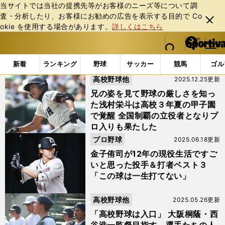
当サイトでは当社の提携先等がお客様のニーズ等について調
査・分析したり、お客様にお勧めの広告を表⽰する⽬的で Co
閉じ
okie を使⽤する場合があります。
詳しくはこちら
る
マイペ
web Sportiva (webスポルティーバ)
検索
メニュ
we
ー
「#浅村栄斗」の最新ニュース・ 情報
b
ジ
新着
ランキング
野球
サッカー
競馬
ゴル
ス
高校野球他
2025.12.25更新
ポ
ル
兄の姿を見て野球の厳しさを知っ
テ
た浅村栄斗は高校３年夏の甲子園
ィ
で覚醒 全国制覇の立役者となりプ
ー
ロ入りも果たした
バ
プロ野球
2025.06.18更新
金子侑司が12年の現役生活ですご
いと思った投手＆打者ベスト３
「この球は一生打てない」
高校野球他
2025.05.26更新
「高校野球は入口」 大阪桐蔭・西