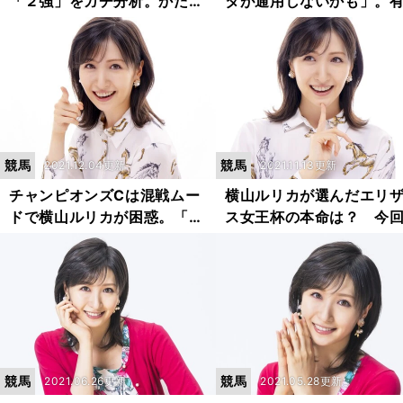
「２強」をガチ分析。かたや
タが通用しないかも」。
「不安要素なし」、かたや
馬の傾向や展望をガッツ
「印を落とす」
析
競馬
競馬
2021.12.04更新
2021.11.13更新
チャンピオンズCは混戦ムー
横山ルリカが選んだエリ
ドで横山ルリカが困惑。「こ
ス女王杯の本命は？ 今
の秋一番難しいレース」で軸
「くる番」の超大穴にも
に選ぶ馬は？
競馬
競馬
2021.06.26更新
2021.05.28更新