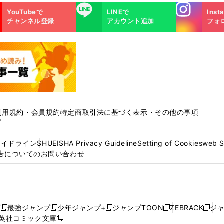
Instagra
LINE
YouTubeで
LINEで
Inst
m
チャンネル登録
アカウント追加
フォ
利用規約・会員規約
特定商取引法に基づく表示・その他の事項
プ
ガイドライン
SHUEISHA Privacy Guideline
Setting of Cookies
web 
告についてのお問い合わせ
プ
最強ジャンプ
少年ジャンプ+
ジャンプTOON
ZEBRACK
ジ
新
新
新
新
新
英社コミック文庫
し
新
し
し
し
し