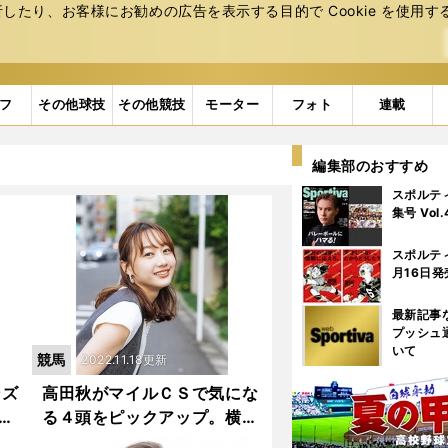
たり、お客様にお勧めの広告を表⽰する⽬的で Cookie を使⽤す
フ
その他球技
その他競技
モーター
フォト
連載
編集部のおすすめ
スポルテ
集号 Vol
スポルテ
月16日発
最新記事
プッシュ
いて
競馬
2022.11.18更新
ンズ
高田秋がマイルＣＳで気にな
る４頭をピックアップ。横山
ルリカに刺激を受けてスラン