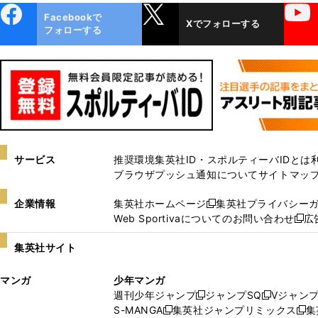
ebo
X
YouTube
Facebookで
Xでフォローする
ok
フォローする
サービス
推奨環境
集英社ID・スポルティーバIDとは
ブラウザプッシュ通知について
サイトマッ
企業情報
集英社ホームページ
集英社プライバシー
新
Web Sportivaについてのお問い合わせ
広
し
新
い
し
集英社サイト
ウ
い
ィ
ウ
マンガ
少年マンガ
ン
ィ
週刊少年ジャンプ
ジャンプSQ
Vジャン
ド
ン
新
新
S-MANGA
集英社ジャンプリミックス
集
ウ
ド
新
し
し
新