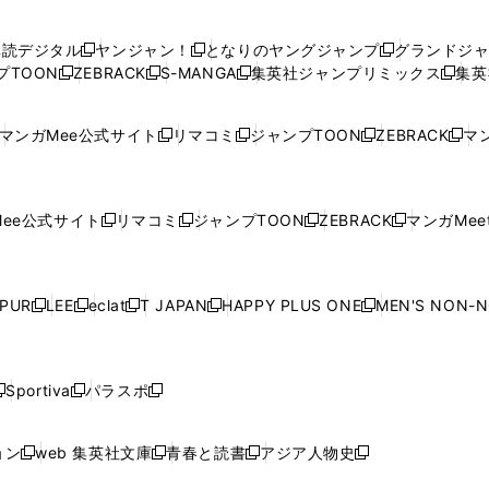
い
い
し
い
い
い
ウ
ウ
い
ウ
ウ
ウ
購読デジタル
ヤンジャン！
となりのヤングジャンプ
グランドジ
新
新
新
ィ
ィ
ウ
ィ
ィ
ィ
プTOON
ZEBRACK
S-MANGA
集英社ジャンプリミックス
集英
新
し
新
し
新
し
新
ン
ン
ィ
ン
ン
ン
し
い
し
い
し
い
し
ド
ド
ン
ド
ド
ド
い
ウ
い
ウ
い
ウ
い
ウ
ウ
ド
ウ
ウ
ウ
マンガMee公式サイト
リマコミ
ジャンプTOON
ZEBRACK
マン
新
新
新
新
ウ
ィ
ウ
ィ
ウ
ィ
ウ
で
で
ウ
で
で
で
し
し
し
し
し
ィ
ン
ィ
ン
ィ
ン
ィ
開
開
で
開
開
開
い
い
い
い
い
ン
ド
ン
ド
ン
ド
ン
く
く
開
く
く
く
ウ
ウ
ウ
ウ
ウ
ド
ウ
ド
ウ
ド
ウ
ド
ee公式サイト
リマコミ
ジャンプTOON
ZEBRACK
マンガMeet
く
新
新
新
新
ィ
ィ
ィ
ィ
ィ
ウ
で
ウ
で
ウ
で
ウ
し
し
し
し
ン
ン
ン
ン
ン
で
開
で
開
で
開
で
い
い
い
い
ド
ド
ド
ド
ド
開
く
開
く
開
く
開
ウ
ウ
ウ
ウ
ウ
ウ
ウ
ウ
ウ
PUR
LEE
eclat
T JAPAN
HAPPY PLUS ONE
MEN'S NON-
く
く
く
く
新
新
新
新
新
ィ
ィ
ィ
ィ
で
で
で
で
で
し
し
し
し
し
ン
ン
ン
ン
開
開
開
開
開
い
い
い
い
い
ド
ド
ド
ド
く
く
く
く
く
ウ
ウ
ウ
ウ
ウ
ウ
ウ
ウ
ウ
Sportiva
パラスポ
新
新
ィ
ィ
ィ
ィ
ィ
で
で
で
で
し
し
し
ン
ン
ン
ン
ン
開
開
開
開
い
い
い
ド
ド
ド
ド
ド
ョン
web 集英社文庫
青春と読書
アジア人物史
く
く
く
く
新
新
新
新
ウ
ウ
ウ
ウ
ウ
ウ
ウ
ウ
し
し
し
し
ィ
ィ
ィ