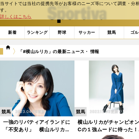
当サイトでは当社の提携先等がお客様のニーズ等について調査・分析し
web Sportiva (webスポルティーバ)
す。
詳しくはこちら
新着
ランキング
野球
サッカー
競馬
ゴル
we
「#横山ルリカ」の最新ニュース・ 情報
b
ス
ポ
ル
テ
ィ
ー
バ
競馬
競馬
2023.04.08更新
2022.12.03更新
一強のリバティアイランドに
横山ルリカがチャンピオ
「不安あり」 横山ルリカが
Cの１強ムードに待った！
桜花賞を分析「勝ち馬の条件
「気になるデータがあっ