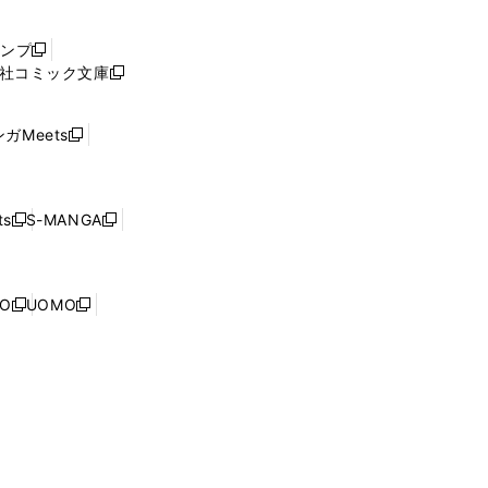
い
ウ
ャンプ
新
ィ
社コミック文庫
し
新
ン
い
し
ド
ウ
い
ウ
ガMeets
新
ィ
ウ
で
し
ン
ィ
開
い
ド
ン
く
ウ
ウ
ド
s
S-MANGA
新
新
ィ
で
ウ
し
し
ン
開
で
い
い
ド
く
開
ウ
ウ
ウ
NO
UOMO
く
新
新
ィ
ィ
で
し
し
ン
ン
開
い
い
ド
ド
く
ウ
ウ
ウ
ウ
ィ
ィ
で
で
ン
ン
開
開
ド
ド
く
く
ウ
ウ