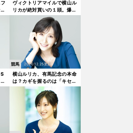
エフ
ヴィクトリアマイルで横山ル
命や
リカが絶対買いの１頭。爆穴
狙いの注目馬も
競馬
2020.12.25更新
S
横山ルリカ、有馬記念の本命
。唯
は？カギを握るのは「キセ
キ」