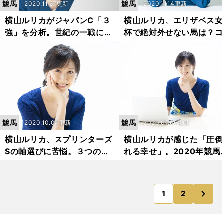
競馬
競馬
2020.11.27更新
2020.11.14更新
横山ルリカがジャパンC「３
横山ルリカ、エリザベス
強」を分析。世紀の一戦に
杯で絶対外せない馬は？
「絶対泣く！」
ス適性にも注目
競馬
競馬
2020.10.04更新
2020.07.06更新
横山ルリカ、スプリンターズ
横山ルリカが感じた「圧
Sの軸選びに苦悩。３つの傾
れる幸せ」。2020年競馬
向がカギ！
半戦を振り返る
次
1
2
のページへ