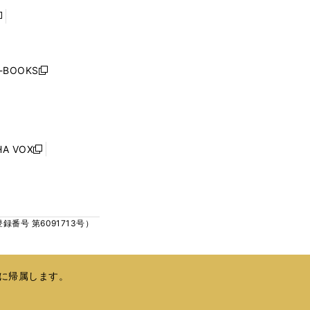
で
で
開
開
く
く
し
い
ウ
j-BOOKS
新
ィ
し
ン
い
ド
ウ
ウ
ィ
で
ン
HA VOX
開
新
ド
く
し
ウ
い
で
ウ
開
ィ
く
号 第6091713号）
ン
ド
ウ
で
に帰属します。
開
く