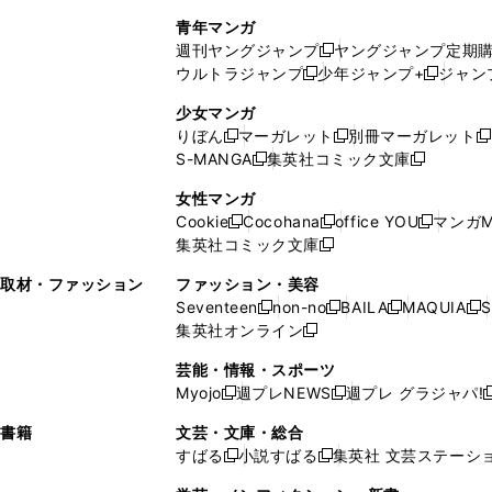
で
ウ
し
い
い
し
青年マンガ
開
で
い
ウ
ウ
い
週刊ヤングジャンプ
ヤングジャンプ定期
新
く
開
ウ
ィ
ィ
ウ
ウルトラジャンプ
少年ジャンプ+
ジャン
新
し
新
く
ィ
ン
ン
ィ
し
い
し
ン
ド
ド
ン
少女マンガ
い
ウ
い
ド
ウ
ウ
ド
りぼん
マーガレット
別冊マーガレット
新
新
新
ウ
ィ
ウ
ウ
で
で
ウ
S-MANGA
集英社コミック文庫
し
新
し
新
ィ
ン
ィ
で
開
開
で
い
し
い
し
ン
ド
ン
女性マンガ
開
く
く
開
ウ
い
ウ
い
ド
ウ
ド
Cookie
Cocohana
office YOU
マンガM
く
く
新
新
新
ィ
ウ
ィ
ウ
ウ
で
ウ
集英社コミック文庫
し
新
し
し
ン
ィ
ン
ィ
で
開
で
い
し
い
い
ド
ン
ド
ン
取材・ファッション
ファッション・美容
開
く
開
ウ
い
ウ
ウ
ウ
ド
ウ
ド
Seventeen
non-no
BAILA
MAQUIA
S
く
く
新
新
新
新
ィ
ウ
ィ
ィ
で
ウ
で
ウ
集英社オンライン
し
新
し
し
し
ン
ィ
ン
ン
開
で
開
で
い
し
い
い
い
ド
ン
ド
ド
芸能・情報・スポーツ
く
開
く
開
ウ
い
ウ
ウ
ウ
ウ
ド
ウ
ウ
Myojo
週プレNEWS
週プレ グラジャパ!
く
く
新
新
新
ィ
ウ
ィ
ィ
ィ
で
ウ
で
で
し
し
ン
ィ
ン
ン
ン
書籍
文芸・文庫・総合
開
で
開
開
い
い
ド
ン
ド
ド
ド
すばる
小説すばる
集英社 文芸ステーシ
く
開
く
く
新
新
ウ
ウ
ウ
ド
ウ
ウ
ウ
く
し
し
ィ
ィ