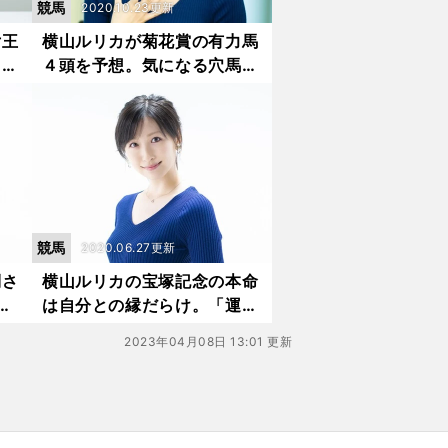
競馬
2020.10.23更新
女王
横山ルリカが菊花賞の有力馬
コー
４頭を予想。気になる穴馬候
補とは？
競馬
2020.06.27更新
倒さ
横山ルリカの宝塚記念の本命
前
は自分との縁だらけ。「運命
感じました」
2023年04月08日 13:01 更新