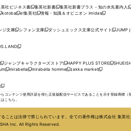
で
で
で
で
で
い
い
い
い
ン
ン
ン
集英社ビジネス書
集英社新書
集英社新書プラス - 知の水先案内人
開
開
開
開
開
新
新
新
ウ
ウ
ウ
ウ
ド
ド
ド
kotoba
e!集英社
情報・知識＆オピニオン imidas
く
く
く
く
く
新
し
新
し
新
ィ
ィ
ィ
ィ
ウ
ウ
ウ
し
し
い
し
い
し
ン
ン
ン
ン
で
で
で
い
い
ウ
い
ウ
い
ド
ド
ド
ド
ンジ文庫
シフォン文庫
ダッシュエックス文庫公式サイト
JUMP 
開
開
開
新
新
新
ウ
ウ
ィ
ウ
ィ
ウ
ウ
ウ
ウ
ウ
く
く
く
し
し
し
ィ
ィ
ン
ィ
ン
ィ
で
で
で
で
い
い
い
ン
ン
ド
ン
ド
ン
S.LAND
開
開
開
開
新
ウ
ウ
ウ
ド
ド
ウ
ド
ウ
ド
く
く
く
く
し
ィ
ィ
ィ
ウ
ウ
で
ウ
で
ウ
い
ン
ン
ン
ジャンプキャラクターズストア
HAPPY PLUS STORE
SHUEIS
で
で
開
で
開
で
新
新
新
ウ
ド
ド
ド
ium
mirabella
mirabella homme
zakka market
開
開
く
開
く
開
し
新
新
新
し
新
し
ィ
ウ
ウ
ウ
く
く
く
く
い
し
し
い
し
し
い
ン
で
で
で
ウ
い
い
ウ
い
い
ウ
ド
ボ
開
開
開
新
ィ
ウ
ウ
ィ
ウ
ウ
ィ
ウ
く
く
く
し
らコンテンツ使用許諾を得た正規版配信サービスであることを示す登録商標（登録番
ン
ィ
ィ
ン
ィ
ィ
ン
で
い
覧はこちら。
ド
ン
ン
ド
ン
ン
ド
開
ウ
ウ
ド
ド
ウ
ド
ド
ウ
く
ィ
で
ウ
ウ
で
ウ
ウ
で
ることは法律で禁じられています。全ての著作権は株式会社 集英社
ン
開
で
で
開
で
で
開
ド
HA Inc. All Rights Reserved.
く
開
開
く
開
開
く
ウ