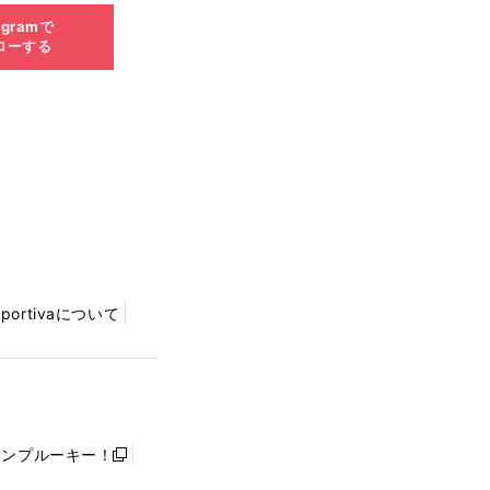
agramで
ローする
Sportivaについて
ャンプルーキー！
新
し