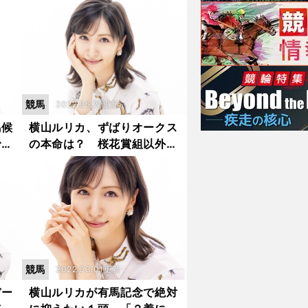
プ脱出なるか？
競馬
2022.05.21更新
馬候
横山ルリカ、ずばりオークス
では
の本命は？ 桜花賞組以外も
であ
「かなり気になります」
競馬
2022.03.01更新
デー
横山ルリカが有馬記念で絶対