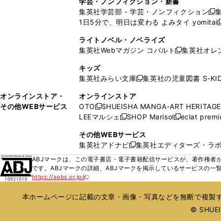
学芸・ノンフィクション・新書
で
ウ
で
で
で
い
い
ン
ン
集英社学芸部 - 学芸・ノンフィクション
開
で
開
開
開
新
ウ
ウ
ド
ド
1日5分で、明日は変わる よみタイ yomitai
く
開
く
く
く
し
新
ィ
ィ
ウ
ウ
く
い
ン
ン
ライトノベル・ノベライズ
で
で
ウ
ド
ド
集英社Webマガジン コバルト
集英社オレ
開
開
新
ィ
ウ
ウ
く
く
し
ン
キッズ
で
で
い
ド
集英社みらい文庫
集英社の児童図書 S-KID
開
開
新
ウ
ウ
く
く
し
ィ
オンラインストア・
オンラインストア
で
い
ン
その他WEBサービス
OTO
SHUEISHA MANGA-ART HERITAGE
開
新
ウ
ド
LEEマルシェ
SHOP Marisol
eclat prem
く
し
新
新
ィ
ウ
い
し
し
ン
その他WEBサービス
で
ウ
い
い
ド
集英社アドナビ
集英社エディターズ・ラ
開
新
ィ
ウ
ウ
ウ
く
し
ABJマークは、この電子書店・電子書籍配信サービスが、著作権者か
ン
ィ
ィ
で
い
です。ABJマークの詳細、ABJマークを掲示しているサービスの一
ド
ン
ン
開
https://aebs.or.jp/
ウ
新
ウ
ド
ド
く
し
ィ
で
ウ
ウ
い
本ホームページに記載の文章・画像・写真などを無断で複製す
ン
開
で
で
ウ
ド
© SHUEIS
ィ
く
開
開
ン
ウ