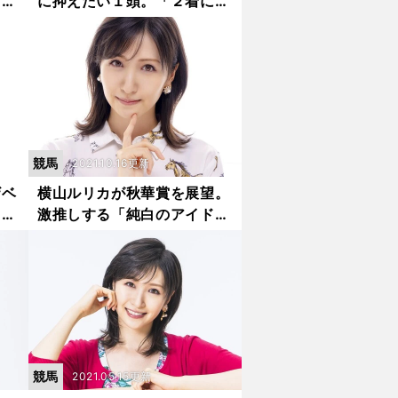
有力
に抑えたい１頭。「２着に入
リ分
れば十分に穴になるはず」
競馬
2021.10.16更新
ザベ
横山ルリカが秋華賞を展望。
回は
激推しする「純白のアイド
注目
ル」以外で重視する馬は？
競馬
2021.05.15更新