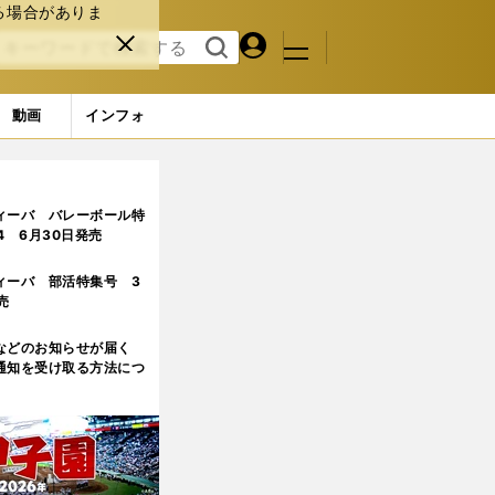
る場合がありま
マイペ
閉じ
検索
メニュ
ー
る
す
ジ
る
動画
インフォ
ィーバ バレーボール特
.4 6月30日発売
ィーバ 部活特集号 3
売
などのお知らせが届く
通知を受け取る方法につ