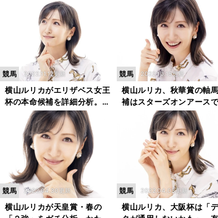
に当てはまるのは...」
て...」
競馬
競馬
2022.11.12更新
2022.10.15更新
横山ルリカがエリザベス女王
横山ルリカ、秋華賞の軸
杯の本命候補を詳細分析。推
補はスターズオンアース
しポイントと懸念が入り混じ
ない２頭。「一発逆転ま
り「悩ましい...」
る」穴馬にも期待！
競馬
競馬
2022.04.30更新
2022.04.03更新
横山ルリカが天皇賞・春の
横山ルリカ、大阪杯は「