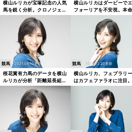
横山ルリカが宝塚記念の人気
横山ルリカはダービーで
馬を鋭く分析。クロノジェネ
フォーリアを不安視。本
シスの不安要素を挙げた
大穴と考えているのは？
競馬
競馬
2021.04.10更新
2021.02.20更新
桜花賞有力馬のデータを横山
横山ルリカ、フェブラリー
ルリカが分析「距離延長組に
はカフェファラオに注目
素質感じる」
一不安な点とは