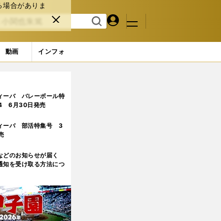
る場合がありま
マイペ
閉じ
検索
メニュ
ー
る
す
ジ
る
動画
インフォ
ィーバ バレーボール特
.4 6月30日発売
ィーバ 部活特集号 3
売
などのお知らせが届く
通知を受け取る方法につ