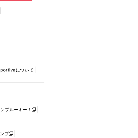
Sportivaについて
ャンプルーキー！
新
し
い
ウ
ャンプ
新
ィ