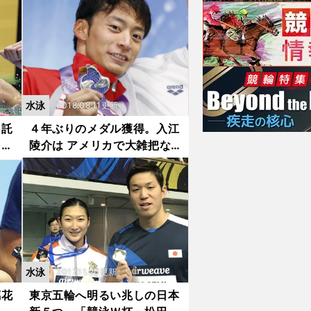
水泳
2018.08.11更新
を託
４年ぶりのメダル獲得。入江
をパ
陵介は アメリカで大雑把な
身体に成長した
水泳
2017.11.20更新
璃花
東京五輪へ明るい兆しの日本