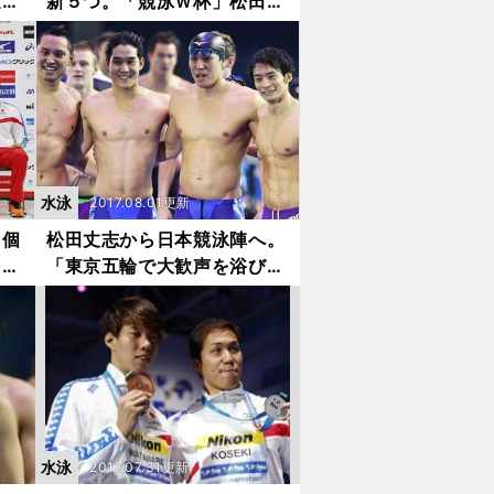
速す
新５つ。「競泳Ｗ杯」松田丈
志レポート
水泳
2017.08.01更新
、個
松田丈志から日本競泳陣へ。
を張
「東京五輪で大歓声を浴びる
のは君たちだ」
水泳
2017.07.31更新