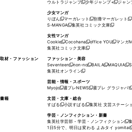
ウルトラジャンプ
少年ジャンプ+
ジャン
新
し
新
く
ィ
ン
ン
ィ
し
い
し
ン
ド
ド
ン
少女マンガ
い
ウ
い
ド
ウ
ウ
ド
りぼん
マーガレット
別冊マーガレット
新
新
新
ウ
ィ
ウ
ウ
で
で
ウ
S-MANGA
集英社コミック文庫
し
新
し
新
ィ
ン
ィ
で
開
開
で
い
し
い
し
ン
ド
ン
女性マンガ
開
く
く
開
ウ
い
ウ
い
ド
ウ
ド
Cookie
Cocohana
office YOU
マンガM
く
く
新
新
新
ィ
ウ
ィ
ウ
ウ
で
ウ
集英社コミック文庫
し
新
し
し
ン
ィ
ン
ィ
で
開
で
い
し
い
い
ド
ン
ド
ン
取材・ファッション
ファッション・美容
開
く
開
ウ
い
ウ
ウ
ウ
ド
ウ
ド
Seventeen
non-no
BAILA
MAQUIA
S
く
く
新
新
新
新
ィ
ウ
ィ
ィ
で
ウ
で
ウ
集英社オンライン
し
新
し
し
し
ン
ィ
ン
ン
開
で
開
で
い
し
い
い
い
ド
ン
ド
ド
芸能・情報・スポーツ
く
開
く
開
ウ
い
ウ
ウ
ウ
ウ
ド
ウ
ウ
Myojo
週プレNEWS
週プレ グラジャパ!
く
く
新
新
新
ィ
ウ
ィ
ィ
ィ
で
ウ
で
で
し
し
ン
ィ
ン
ン
ン
書籍
文芸・文庫・総合
開
で
開
開
い
い
ド
ン
ド
ド
ド
すばる
小説すばる
集英社 文芸ステーシ
く
開
く
く
新
新
ウ
ウ
ウ
ド
ウ
ウ
ウ
く
し
し
ィ
ィ
学芸・ノンフィクション・新書
で
ウ
で
で
で
い
い
ン
ン
集英社学芸部 - 学芸・ノンフィクション
開
で
開
開
開
新
ウ
ウ
ド
ド
1日5分で、明日は変わる よみタイ yomitai
く
開
く
く
く
し
新
ィ
ィ