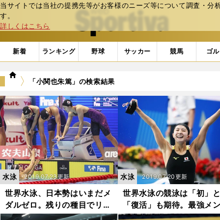
当サイトでは当社の提携先等がお客様のニーズ等について調査・分析し
web Sportiva (webスポルティーバ)
す。
詳しくはこちら
新着
ランキング
野球
サッカー
競馬
ゴル
we
「小関也朱篤」の検索結果
b
ス
ポ
ル
テ
ィ
ー
バ
水泳
水泳
2019.07.23更新
2019.07.20更新
世界水泳、日本勢はいまだメ
世界水泳の競泳は「初」
ダルゼロ。残りの種目でリベ
「復活」も期待。最強メ
ンジなるか
ーが揃う種目もある