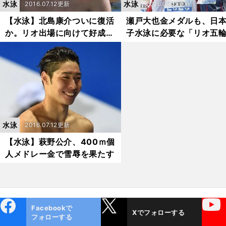
水泳
水泳
2016.07.12更新
2016.07.12更新
【水泳】北島康介ついに復活
瀬戸大也金メダルも、日
か。リオ出場に向けて好成績
子水泳に必要な「リオ五
連発！
略」
水泳
2016.07.12更新
【水泳】萩野公介、400ｍ個
人メドレー金で雪辱を果たす
ebo
X
YouTube
Facebookで
Xでフォローする
ok
フォローする