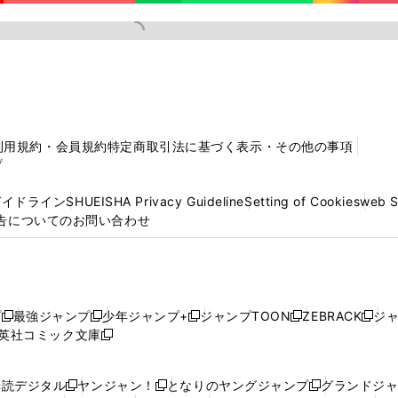
利用規約・会員規約
特定商取引法に基づく表示・その他の事項
プ
ガイドライン
SHUEISHA Privacy Guideline
Setting of Cookies
web 
告についてのお問い合わせ
プ
最強ジャンプ
少年ジャンプ+
ジャンプTOON
ZEBRACK
ジ
新
新
新
新
新
英社コミック文庫
し
新
し
し
し
し
い
い
し
い
い
い
ウ
ウ
い
ウ
ウ
ウ
購読デジタル
ヤンジャン！
となりのヤングジャンプ
グランドジ
新
新
新
ィ
ィ
ウ
ィ
ィ
ィ