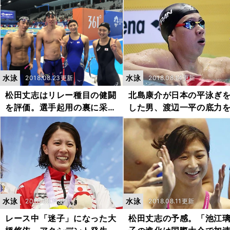
水泳
水泳
2018.08.23更新
2018.08.14更新
松田丈志はリレー種目の健闘
北島康介が日本の平泳ぎ
を評価。選手起用の裏に采配
した男、渡辺一平の底力
の妙があった
ンパシで見た！
水泳
水泳
2018.08.11更新
2018.08.11更新
レース中「迷子」になった大
松田丈志の予感。「池江