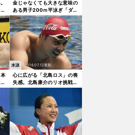
熱。
金じゃなくても大きな意味の
１レ
ある男子200ｍ平泳ぎ「ダブ
ル表彰台」
水泳
2016.07.12更新
日本
心に広がる「北島ロス」の喪
超ハ
失感。北島康介のリオ挑戦は
突然終わった