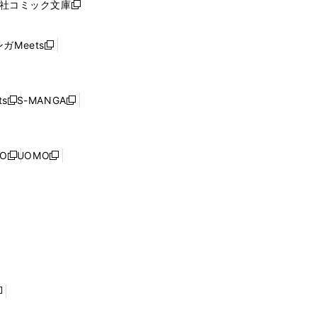
社コミック文庫
し
新
ン
い
し
ド
ウ
い
ウ
ガMeets
新
ィ
ウ
で
し
ン
ィ
開
い
ド
ン
く
ウ
ウ
ド
s
S-MANGA
新
新
ィ
で
ウ
し
し
ン
開
で
い
い
ド
く
開
ウ
ウ
ウ
NO
UOMO
く
新
新
ィ
ィ
で
し
し
ン
ン
開
い
い
ド
ド
く
ウ
ウ
ウ
ウ
ィ
ィ
で
で
ン
ン
開
開
ド
ド
く
く
ウ
ウ
で
で
開
開
く
く
し