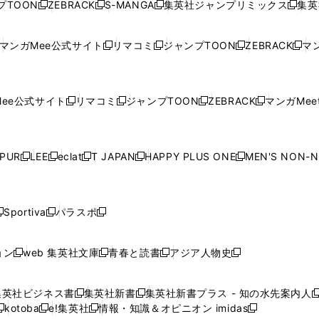
プTOON
ZEBRACK
S-MANGA
集英社ジャンプリミックス
集英
新
し
新
し
新
し
新
ン
ン
ィ
ン
ン
ン
し
い
し
い
し
い
し
ド
ド
ン
ド
ド
ド
い
ウ
い
ウ
い
ウ
い
ウ
ウ
ド
ウ
ウ
ウ
マンガMee公式サイト
リマコミ
ジャンプTOON
ZEBRACK
マン
新
新
新
新
ウ
ィ
ウ
ィ
ウ
ィ
ウ
で
で
ウ
で
で
で
し
し
し
し
し
ィ
ン
ィ
ン
ィ
ン
ィ
開
開
で
開
開
開
い
い
い
い
い
ン
ド
ン
ド
ン
ド
ン
く
く
開
く
く
く
ウ
ウ
ウ
ウ
ウ
ド
ウ
ド
ウ
ド
ウ
ド
ee公式サイト
リマコミ
ジャンプTOON
ZEBRACK
マンガMeet
く
新
新
新
新
ィ
ィ
ィ
ィ
ィ
ウ
で
ウ
で
ウ
で
ウ
し
し
し
し
ン
ン
ン
ン
ン
で
開
で
開
で
開
で
い
い
い
い
ド
ド
ド
ド
ド
開
く
開
く
開
く
開
ウ
ウ
ウ
ウ
ウ
ウ
ウ
ウ
ウ
PUR
LEE
eclat
T JAPAN
HAPPY PLUS ONE
MEN'S NON-
く
く
く
く
新
新
新
新
新
ィ
ィ
ィ
ィ
で
で
で
で
で
し
し
し
し
し
ン
ン
ン
ン
開
開
開
開
開
い
い
い
い
い
ド
ド
ド
ド
く
く
く
く
く
ウ
ウ
ウ
ウ
ウ
ウ
ウ
ウ
ウ
Sportiva
パラスポ
新
新
ィ
ィ
ィ
ィ
ィ
で
で
で
で
し
し
し
ン
ン
ン
ン
ン
開
開
開
開
い
い
い
ド
ド
ド
ド
ド
ョン
web 集英社文庫
青春と読書
アジア人物史
く
く
く
く
新
新
新
新
ウ
ウ
ウ
ウ
ウ
ウ
ウ
ウ
し
し
し
し
ィ
ィ
ィ
で
で
で
で
で
い
い
い
い
ン
ン
ン
集英社ビジネス書
集英社新書
集英社新書プラス - 知の水先案内人
開
開
開
開
開
新
新
新
ウ
ウ
ウ
ウ
ド
ド
ド
kotoba
e!集英社
情報・知識＆オピニオン imidas
く
く
く
く
く
新
し
新
し
新
ィ
ィ
ィ
ィ