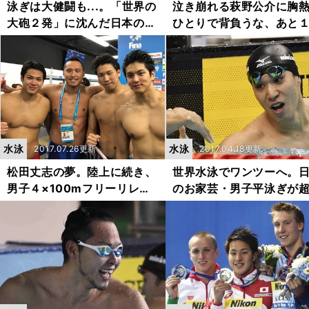
泳ぎは大健闘も...。「世界の
泣き崩れる萩野公介に胸
大砲２発」に沈んだ日本のメ
ひとりで背負うな、あと
ドレーリレー
ース頑張れ！
水泳
水泳
2017.07.26更新
2017.04.18更新
松田丈志の夢。陸上に続き、
世界水泳でワンツーへ。
男子４×100mフリーリレー
のお家芸・男子平泳ぎが
で五輪メダルを
イレベル