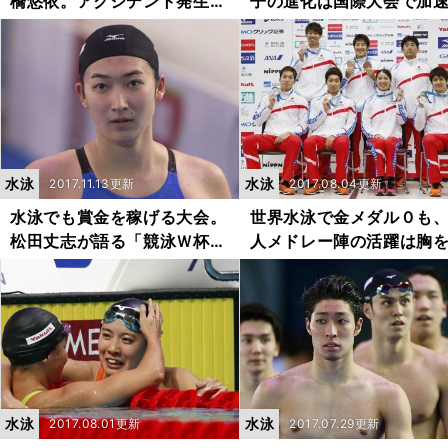
橋悠依。アクシデント発生も
子の進化は国際大会で加
余裕の金
る」
水泳
水泳
2017.11.13更新
2017.08.04更新
水泳でも賞金を稼げる大会。
世界水泳で金メダル０も
松田丈志が語る「競泳Ｗ杯は
人メドレー陣の活躍は胸
ここが面白い」
っていい
水泳
水泳
2017.08.01更新
2017.07.29更新