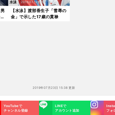
水泳
2016.07.12更新
本男
【水泳】渡部香生子「雪辱の
輪戦
金」で示した17歳の貫禄
2019年07月23日 15:38 更新
Instagra
LINE
YouTubeで
LINEで
Inst
m
チャンネル登録
アカウント追加
フォ