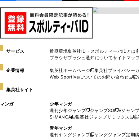
サービス
推奨環境
集英社ID・スポルティーバIDとは
ブラウザプッシュ通知について
サイトマッ
企業情報
集英社ホームページ
集英社プライバシー
新
Web Sportivaについてのお問い合わせ
広
し
新
い
し
集英社サイト
ウ
い
ィ
ウ
マンガ
少年マンガ
ン
ィ
週刊少年ジャンプ
ジャンプSQ
Vジャン
ド
ン
新
新
S-MANGA
集英社ジャンプリミックス
集
ウ
ド
新
し
し
新
で
ウ
し
い
い
し
青年マンガ
開
で
い
ウ
ウ
い
週刊ヤングジャンプ
ヤングジャンプ定期
新
く
開
ウ
ィ
ィ
ウ