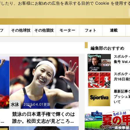
たり、お客様にお勧めの広告を表⽰する⽬的で Cookie を使⽤す
フ
その他球技
その他競技
モーター
フォト
連載
編集部のおすすめ
スポルテ
集号 Vol
スポルテ
月16日発
最新記事
プッシュ
いて
水泳
2019.04.01更新
と
競泳の日本選手権で輝くのは
ンバ
誰か。松田丈志が見どころを
ズバッと解説