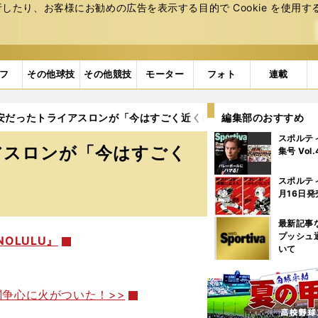
たり、お客様にお勧めの広告を表⽰する⽬的で Cookie を使⽤す
フ
その他球技
その他競技
モーター
フォト
連載
安だったトライアスロンが「今はすごく近くに感じる」
編集部のおすすめ
スポルテ
アスロンが「今はすごく
集号 Vol
スポルテ
月16日発
最新記事
プッシュ
NOLULU』
いて
闘争心に火がついた！>>