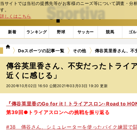
当サイトでは当社の提携先等がお客様のニーズ等について調査・分析し
web Sportiva (webスポルティーバ)
す。
詳しくはこちら
新着
ランキング
野球
サッカー
競馬
ゴル
we
Doスポーツの記事一覧
その他
傳谷英里香さん、不
b
ス
傳谷英里香さん、不安だったトライ
ポ
ル
近くに感じる」
テ
2020年10月02日 16:50 公開
2021年03月03日 19:20 更新
ィ
ー
バ
『傳谷英里香のGo for it！トライアスロン-Road to HO
第39回●トライアスロンへの挑戦を振り返る
#38 傳谷さん、シミュレーターを使ったバイク練習で