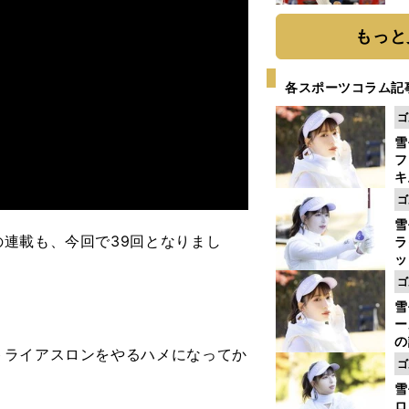
糧
は
もっと
各スポーツコラム記
ゴ
雪
フ
キ
ウ
ゴ
ト
雪
の連載も、今回で39回となりまし
ラ
ッ
工
ゴ
で
雪
っ
ー
の
ライアスロンをやるハメになってか
安
ゴ
ン
雪
ロ