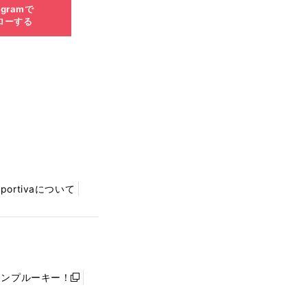
agramで
ローする
Sportivaについて
ャンプルーキー！
新
し