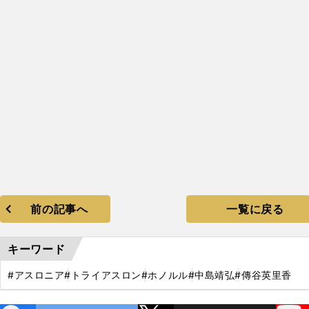
前の記事へ
一覧に戻る
キーワード
#アスロニア
#トライアスロン
#ホノルル
#中島靖弘
#傳谷英里香