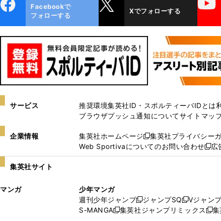
ebo
X
YouTube
Facebookで
Xでフォローする
ok
フォローする
サービス
推奨環境
集英社ID・スポルティーバIDとは
ブラウザプッシュ通知について
サイトマッ
企業情報
集英社ホームページ
集英社プライバシー
新
Web Sportivaについてのお問い合わせ
広
し
新
い
し
集英社サイト
ウ
い
ィ
ウ
マンガ
少年マンガ
ン
ィ
週刊少年ジャンプ
ジャンプSQ
Vジャン
ド
ン
新
新
S-MANGA
集英社ジャンプリミックス
集
ウ
ド
新
し
し
新
で
ウ