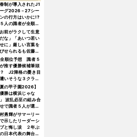
春制が導入されたJ1
ーグ2026－27シー
ンの行方はいかに!?
５人の識者が全順位
大胆予想
お前がラクして生意
だな」「あいつ若い
せに」厳しい言葉を
びせられるも佐藤慎
郎が貫いた誇りとフ
1全順位予想 識者５
ンへの思い
が推す優勝候補筆頭
？ J2降格の憂き目
遭いそうな３クラブ
は？
夏の甲子園2026】
優勝は横浜じゃな
」 波乱必至の組み合
せで識者５人が選ん
優勝校はここだ！
村勇輝がサマーリー
で示したリーダーシ
プと悔し涙 ２年ぶ
の日本代表の舞台を