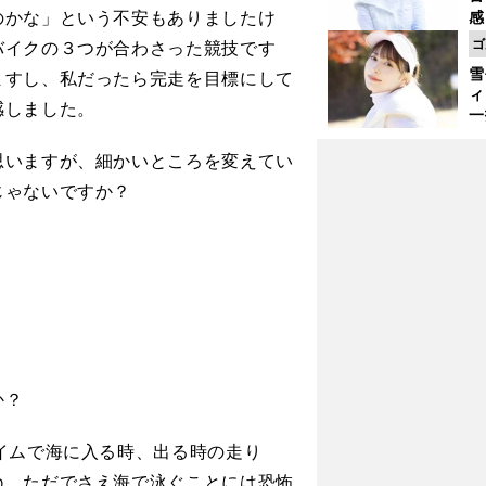
かな」という不安もありましたけ
感
ー
ゴ
バイクの３つが合わさった競技です
で
雪
ますし、私だったら完走を目標にして
ィ
感しました。
一
振
いますが、細かいところを変えてい
じゃないですか？
か？
イムで海に入る時、出る時の走り
」
ね。ただでさえ海で泳ぐことには恐怖