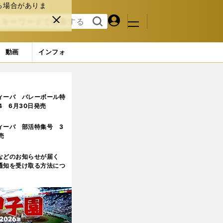
る場合がありま
マイペ
閉じ
検索
メニュ
ー
る
す
ジ
る
動画
インフォ
ィーバ バレーボール特
.4 6月30日発売
ィーバ 部活特集号 3
売
などのお知らせが届く
通知を受け取る方法につ