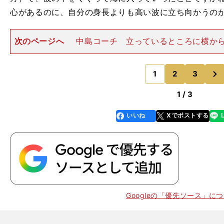
AX
心があるのに、自分の身長よりも高い波に立ち向かうの
次のページへ
中島コーチ 立っているところに横か
ーンと体が持っていかれる経験が誰しもあると思うので
んでいくのはやはり怖いですよね。傳谷 でも、いざ波
次
と、コーチも言っていた
1
2
3
のページへ
1 / 3
いいね
Xでポストする
line
faceboo
x
k
Googleの「優先ソース」に