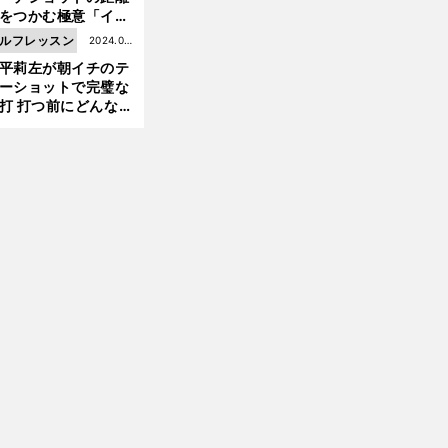
をつかむ極意「イメ
ジトレーニングだけ
ルフレッスン
2024.03.
すぐ習得できる！」
平莉左が朝イチのテ
08更新
ーショットで完璧な
打 打つ前にどんな素
りをしたのか
前