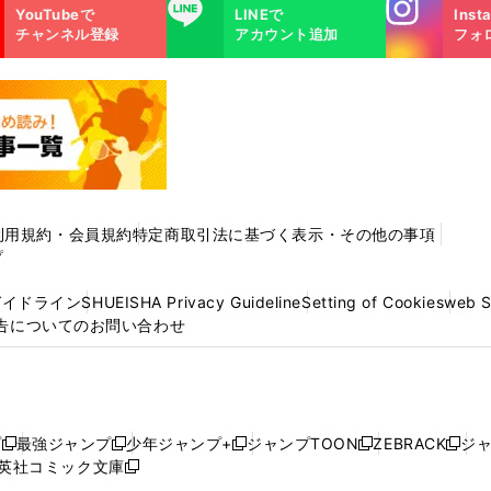
Instagra
LINE
YouTubeで
LINEで
Inst
m
チャンネル登録
アカウント追加
フォ
利用規約・会員規約
特定商取引法に基づく表示・その他の事項
プ
ガイドライン
SHUEISHA Privacy Guideline
Setting of Cookies
web 
告についてのお問い合わせ
プ
最強ジャンプ
少年ジャンプ+
ジャンプTOON
ZEBRACK
ジ
新
新
新
新
新
英社コミック文庫
し
新
し
し
し
し