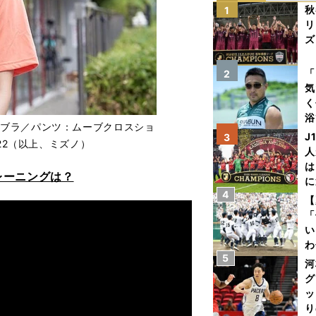
秋
1
リ
ズ
を
「
2
気
く
浴
トブラ／パンツ：ムーブクロスショ
太
J
3
22（以上、ミズノ）
ァ
人
は
レーニングは？
に
4
と
【
「
い
わ
5
だ
河
グ
ッ
り