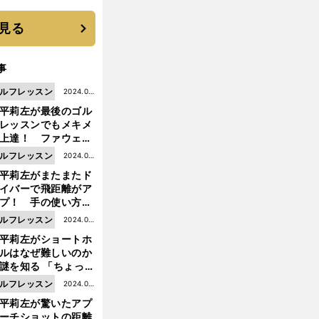
に３年目のNBA挑戦
続く
見る
事
ルフレッスン
2024.04.
平莉左が最後のゴル
05更新
レッスンでもメキメ
上達！ ファウェイ
ッドをきれいにミー
ルフレッスン
2024.03.
する方法とは？
平莉左がまたまたド
29更新
イバーで飛距離がア
プ！ 手の使い方を
夫して「簡単なの
ルフレッスン
2024.03.
、みなさんもぜひや
平莉左がショートホ
22更新
てみるべき」
ルはなぜ難しいのか
謎を知る 「ちょっと
全にというマネジメ
ルフレッスン
2024.03.
トが大切」
平莉左が驚いたアプ
15更新
ーチショットの距離