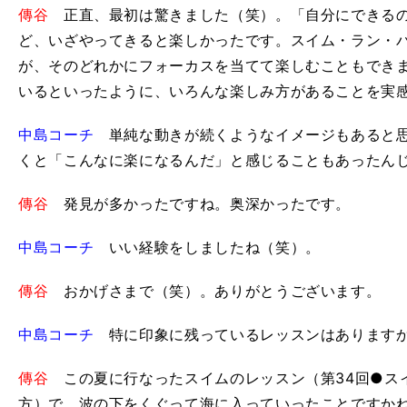
傳谷
正直、最初は驚きました（笑）。「自分にできるの
ど、いざやってきると楽しかったです。スイム・ラン・
が、そのどれかにフォーカスを当てて楽しむこともでき
いるといったように、いろんな楽しみ方があることを実
中島コーチ
単純な動きが続くようなイメージもあると思
くと「こんなに楽になるんだ」と感じることもあったん
傳谷
発見が多かったですね。奥深かったです。
中島コーチ
いい経験をしましたね（笑）。
傳谷
おかげさまで（笑）。ありがとうございます。
中島コーチ
特に印象に残っているレッスンはあります
傳谷
この夏に行なったスイムのレッスン（第34回●ス
、
ジ
方）で、波の下をくぐって海に入っていったことですか