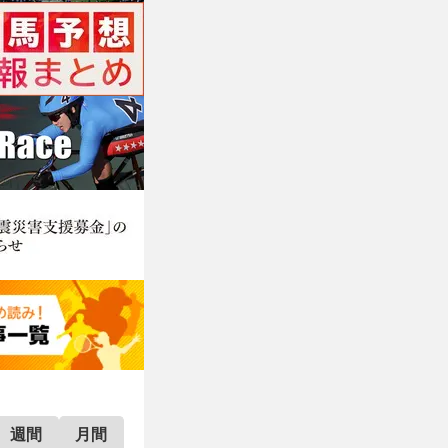
週間
月間