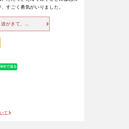
が、すごく勇気がいりました。
ら波がきて、バ
、それに突っ込
をくぐってみる
LINEで送る
ついて