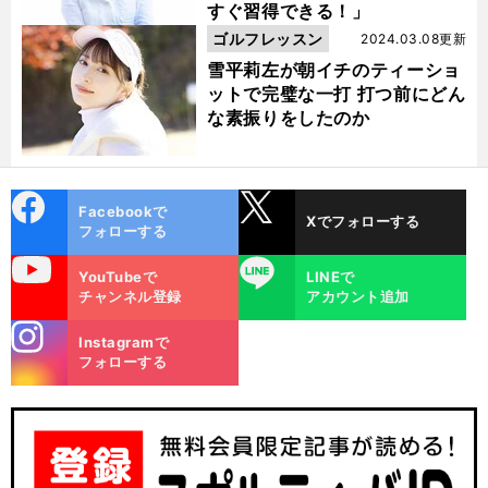
すぐ習得できる！」
ゴルフレッスン
2024.03.08更新
雪平莉左が朝イチのティーショ
ットで完璧な一打 打つ前にどん
な素振りをしたのか
cebo
X
Facebookで
Xでフォローする
ok
フォローする
uTube
LINE
YouTubeで
LINEで
チャンネル登録
アカウント追加
前
へ
stagra
Instagramで
m
フォローする