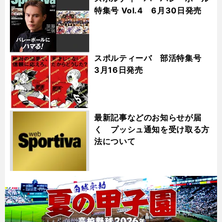
特集号 Vol.4 6月30日発売
スポルティーバ 部活特集号
3月16日発売
最新記事などのお知らせが届
く プッシュ通知を受け取る方
法について