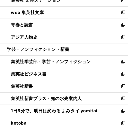
集英社 文芸ステーション
ィ
い
新
ン
ウ
し
web 集英社文庫
ド
ィ
い
新
ウ
ン
ウ
し
青春と読書
で
ド
ィ
い
新
開
ウ
ン
ウ
し
アジア人物史
く
で
ド
ィ
い
新
開
ウ
ン
ウ
し
学芸・ノンフィクション・新書
く
で
ド
ィ
い
開
ウ
ン
ウ
集英社学芸部 - 学芸・ノンフィクション
く
で
ド
ィ
新
開
ウ
ン
し
集英社ビジネス書
く
で
ド
い
新
開
ウ
ウ
し
集英社新書
く
で
ィ
い
新
開
ン
ウ
し
集英社新書プラス - 知の水先案内人
く
ド
ィ
い
新
ウ
ン
ウ
し
1日5分で、明日は変わる よみタイ yomitai
で
ド
ィ
い
新
開
ウ
ン
ウ
し
kotoba
く
で
ド
ィ
い
新