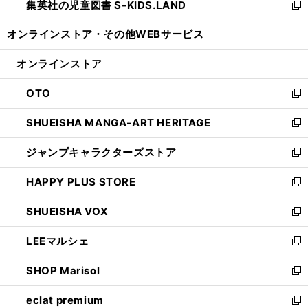
集英社の児童図書 S-KIDS.LAND
く
で
ド
い
新
開
ウ
ウ
し
オンラインストア・
その他WEBサービス
く
で
ィ
い
開
ン
ウ
オンラインストア
く
ド
ィ
ウ
ン
OTO
で
ド
新
開
ウ
し
SHUEISHA MANGA-ART HERITAGE
く
で
い
新
開
ウ
し
ジャンプキャラクターズストア
く
ィ
い
新
ン
ウ
し
HAPPY PLUS STORE
ド
ィ
い
新
ウ
ン
ウ
し
SHUEISHA VOX
で
ド
ィ
い
新
開
ウ
ン
ウ
し
LEEマルシェ
く
で
ド
ィ
い
新
開
ウ
ン
ウ
し
SHOP Marisol
く
で
ド
ィ
い
新
開
ウ
ン
ウ
し
eclat premium
く
で
ド
ィ
い
新