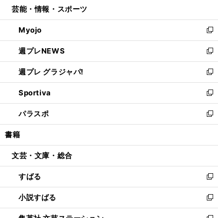
し
芸能・情報・スポーツ
く
で
ド
ィ
い
開
ウ
ン
ウ
Myojo
く
で
ド
ィ
新
開
ウ
ン
し
週プレNEWS
く
で
ド
い
新
開
ウ
ウ
し
週プレ グラジャパ!
く
で
ィ
い
新
開
ン
ウ
し
Sportiva
く
ド
ィ
い
新
ウ
ン
ウ
し
パラスポ
で
ド
ィ
い
新
開
ウ
ン
ウ
し
書籍
く
で
ド
ィ
い
開
ウ
ン
ウ
文芸・文庫・総合
く
で
ド
ィ
開
ウ
ン
すばる
く
で
ド
新
開
ウ
し
小説すばる
く
で
い
新
開
ウ
し
く