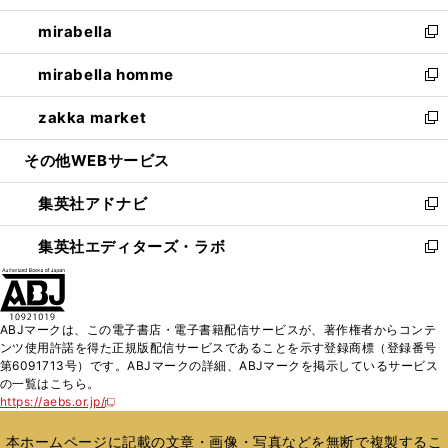
開
ウ
ン
ウ
し
mirabella
く
で
ド
ィ
い
新
開
ウ
ン
ウ
し
mirabella homme
く
で
ド
ィ
い
新
開
ウ
ン
ウ
し
zakka market
く
で
ド
ィ
い
新
開
ウ
ン
ウ
し
その他WEBサービス
く
で
ド
ィ
い
開
ウ
ン
ウ
集英社アドナビ
く
で
ド
ィ
新
開
ウ
ン
し
集英社エディターズ・ラボ
く
で
ド
い
新
開
ウ
ウ
し
く
で
ィ
い
開
ン
ウ
ABJマークは、この電子書店・電子書籍配信サービスが、著作権者からコンテ
く
ド
ィ
ンツ使用許諾を得た正規版配信サービスであることを示す登録商標（登録番号
ウ
ン
第6091713号）です。ABJマークの詳細、ABJマークを掲示しているサービス
で
ド
の一覧はこちら。
開
ウ
https://aebs.or.jp/
新
く
で
し
い
開
本ホームページに記載の文章・画像・写真などを無断で複製するこ