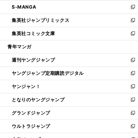
開
ウ
ン
ウ
し
S-MANGA
く
で
ド
ィ
い
新
開
ウ
ン
ウ
し
集英社ジャンプリミックス
く
で
ド
ィ
い
新
開
ウ
ン
ウ
し
集英社コミック文庫
く
で
ド
ィ
い
新
開
ウ
ン
ウ
し
青年マンガ
く
で
ド
ィ
い
開
ウ
ン
ウ
週刊ヤングジャンプ
く
で
ド
ィ
新
開
ウ
ン
し
ヤングジャンプ定期購読デジタル
く
で
ド
い
新
開
ウ
ウ
し
ヤンジャン！
く
で
ィ
い
新
開
ン
ウ
し
となりのヤングジャンプ
く
ド
ィ
い
新
ウ
ン
ウ
し
グランドジャンプ
で
ド
ィ
い
新
開
ウ
ン
ウ
し
ウルトラジャンプ
く
で
ド
ィ
い
新
開
ウ
ン
ウ
し