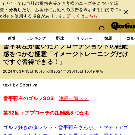
当サイトでは当社の提携先等がお客様のニーズ等について調
査・分析したり、お客様にお勧めの広告を表⽰する⽬的で Co
閉じ
okie を使⽤する場合があります。
詳しくはこちら
る
マイペ
web Sportiva (webスポルティーバ)
検索
メニュ
we
ー
Doスポーツの記事一覧
ゴルフレッスン
雪平莉左が
b
ジ
新着
ランキング
野球
サッカー
競馬
ゴル
ス
雪平莉左が驚いたアプローチショットの距離
ポ
感をつかむ極意「イメージトレーニングだけ
ル
ですぐ習得できる！」
テ
ィ
2024年03月15日 10:45 公開
2024年03月15日 10:49 更新
ー
バ
text by Sportiva
雪平莉左のゴルフSOS
連載一覧＞＞
第32回：アプローチの距離感をつかむ
ゴルフ好きのタレント・雪平莉左さんが、アマチュアゴ