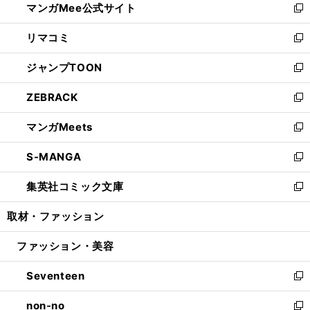
マンガMee公式サイト
く
ド
ィ
い
新
ウ
ン
ウ
し
リマコミ
で
ド
ィ
い
新
開
ウ
ン
ウ
し
ジャンプTOON
く
で
ド
ィ
い
新
開
ウ
ン
ウ
し
ZEBRACK
く
で
ド
ィ
い
新
開
ウ
ン
ウ
し
マンガMeets
く
で
ド
ィ
い
新
開
ウ
ン
ウ
し
S-MANGA
く
で
ド
ィ
い
新
開
ウ
ン
ウ
し
集英社コミック文庫
く
で
ド
ィ
い
新
開
ウ
ン
ウ
し
取材・ファッション
く
で
ド
ィ
い
開
ウ
ン
ウ
ファッション・美容
く
で
ド
ィ
開
ウ
ン
Seventeen
く
で
ド
新
開
ウ
し
non-no
く
で
い
新