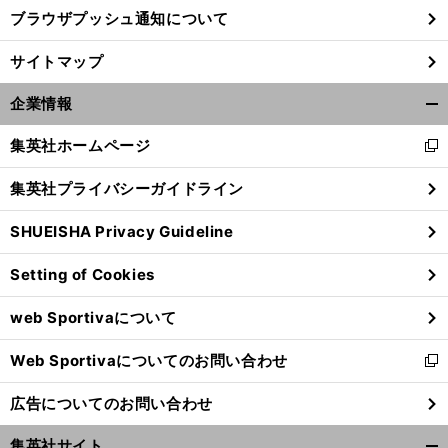
ブラウザプッシュ通知について
サイトマップ
企業情報
開
く/
集英社ホームページ
新
閉
し
じ
集英社プライバシーガイドライン
い
る
ウ
SHUEISHA Privacy Guideline
ィ
ン
Setting of Cookies
ド
ウ
web Sportivaについて
で
開
Web Sportivaについてのお問い合わせ
く
新
し
広告についてのお問い合わせ
い
ウ
集英社サイト