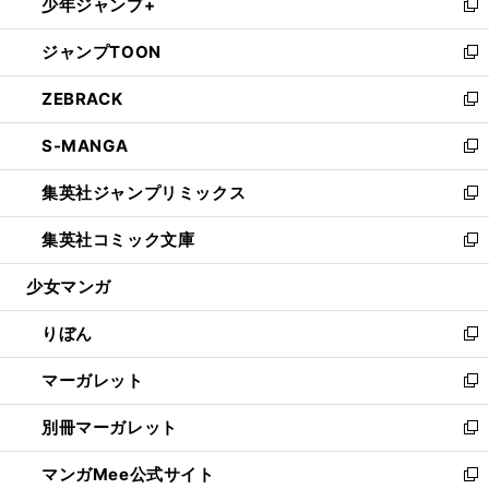
少年ジャンプ+
く
で
ド
ィ
い
新
開
ウ
ン
ウ
し
ジャンプTOON
く
で
ド
ィ
い
新
開
ウ
ン
ウ
し
ZEBRACK
く
で
ド
ィ
い
新
開
ウ
ン
ウ
し
S-MANGA
く
で
ド
ィ
い
新
開
ウ
ン
ウ
し
集英社ジャンプリミックス
く
で
ド
ィ
い
新
開
ウ
ン
ウ
し
集英社コミック文庫
く
で
ド
ィ
い
新
開
ウ
ン
ウ
し
少女マンガ
く
で
ド
ィ
い
開
ウ
ン
ウ
りぼん
く
で
ド
ィ
新
開
ウ
ン
し
マーガレット
く
で
ド
い
新
開
ウ
ウ
し
別冊マーガレット
く
で
ィ
い
新
開
ン
ウ
し
マンガMee公式サイト
く
ド
ィ
い
新