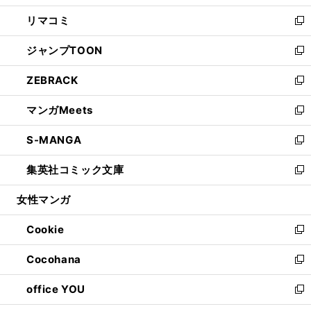
ウ
ン
ウ
し
リマコミ
で
ド
ィ
い
新
開
ウ
ン
ウ
し
ジャンプTOON
く
で
ド
ィ
い
新
開
ウ
ン
ウ
し
ZEBRACK
く
で
ド
ィ
い
新
開
ウ
ン
ウ
し
マンガMeets
く
で
ド
ィ
い
新
開
ウ
ン
ウ
し
S-MANGA
く
で
ド
ィ
い
新
開
ウ
ン
ウ
し
集英社コミック文庫
く
で
ド
ィ
い
新
開
ウ
ン
ウ
し
女性マンガ
く
で
ド
ィ
い
開
ウ
ン
ウ
Cookie
く
で
ド
ィ
新
開
ウ
ン
し
Cocohana
く
で
ド
い
新
開
ウ
ウ
し
office YOU
く
で
ィ
い
新
開
ン
ウ
し