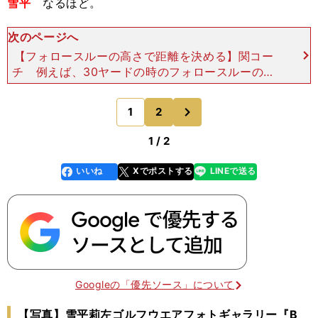
雪平
なるほど。
次のページへ
【フォロースルーの高さで距離を決める】関コー
チ 例えば、30ヤードの時のフォロースルーの高
さが腰のあたりかなと思ったら、ここからバックス
イングを始めます。このフォロースルーが終わる高
次
1
2
のページへ
さを覚えておいて
1 / 2
いいね
Xでポストする
LINEで送る
line
faceboo
x
k
Googleの「優先ソース」について
【写真】雪平莉左ゴルフウエアフォトギャラリー『B