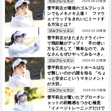
ゴルフレッスン
2024.04.05更新
雪平莉左が最後のゴルフレッス
ンでもメキメキ上達！ ファウ
ェイウッドをきれいにミートす
る方法とは？
ゴルフレッスン
2024.03.29更新
雪平莉左がまたまたドライバー
で飛距離がアップ！ 手の使い
方を工夫して「簡単なので、み
なさんもぜひやってみるべき」
ゴルフレッスン
2024.03.22更新
雪平莉左がショートホールはな
ぜ難しいのかの謎を知る 「ちょ
っと安全にというマネジメント
が大切」
ゴルフレッスン
2024.03.15更新
雪平莉左が驚いたアプローチシ
ョットの距離感をつかむ極意
「イメージトレーニングだけで