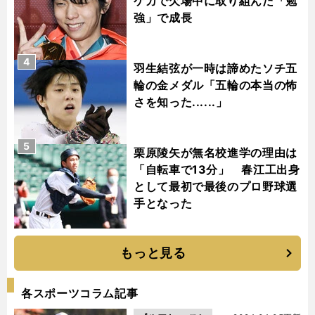
ケガで欠場中に取り組んだ「勉
強」で成長
4
羽生結弦が一時は諦めたソチ五
輪の金メダル「五輪の本当の怖
さを知った......」
5
栗原陵矢が無名校進学の理由は
「自転車で13分」 春江工出身
として最初で最後のプロ野球選
手となった
もっと見る
各スポーツコラム記事