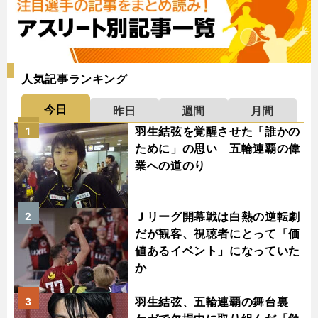
人気記事ランキング
今日
昨日
週間
月間
羽生結弦を覚醒させた「誰かの
1
ために」の思い 五輪連覇の偉
業への道のり
Ｊリーグ開幕戦は白熱の逆転劇
2
だが観客、視聴者にとって「価
値あるイベント」になっていた
か
羽生結弦、五輪連覇の舞台裏
3