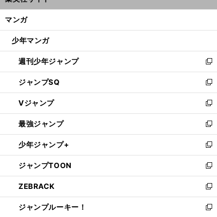
ィ
開
ン
く/
マンガ
ド
閉
ウ
じ
少年マンガ
で
る
開
週刊少年ジャンプ
く
新
し
ジャンプSQ
い
新
ウ
し
Vジャンプ
ィ
い
新
ン
ウ
し
最強ジャンプ
ド
ィ
い
新
ウ
ン
ウ
し
少年ジャンプ+
で
ド
ィ
い
新
開
ウ
ン
ウ
し
ジャンプTOON
く
で
ド
ィ
い
新
開
ウ
ン
ウ
し
ZEBRACK
く
で
ド
ィ
い
新
開
ウ
ン
ウ
し
ジャンプルーキー！
く
で
ド
ィ
い
新