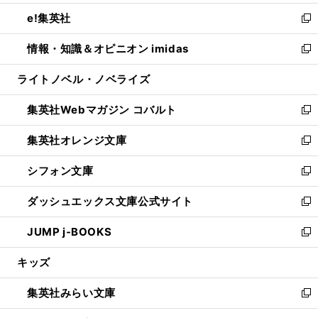
開
ウ
ン
ウ
し
e!集英社
く
で
ド
ィ
い
新
開
ウ
ン
ウ
し
情報・知識＆オピニオン imidas
く
で
ド
ィ
い
新
開
ウ
ン
ウ
し
ライトノベル・ノベライズ
く
で
ド
ィ
い
開
ウ
ン
ウ
集英社Webマガジン コバルト
く
で
ド
ィ
新
開
ウ
ン
し
集英社オレンジ文庫
く
で
ド
い
新
開
ウ
ウ
し
シフォン文庫
く
で
ィ
い
新
開
ン
ウ
し
ダッシュエックス文庫公式サイト
く
ド
ィ
い
新
ウ
ン
ウ
し
JUMP j-BOOKS
で
ド
ィ
い
新
開
ウ
ン
ウ
し
キッズ
く
で
ド
ィ
い
開
ウ
ン
ウ
集英社みらい文庫
く
で
ド
ィ
新
開
ウ
ン
し