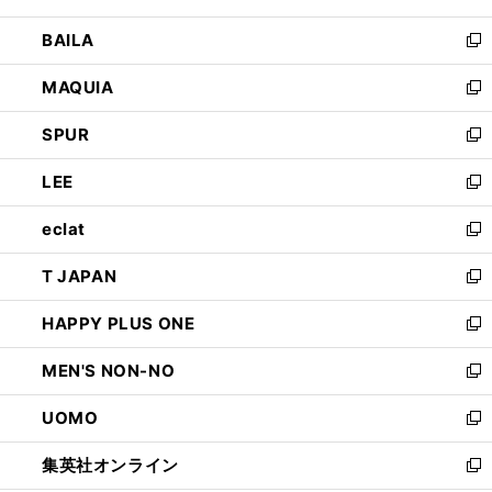
開
ウ
し
BAILA
く
ィ
い
新
ン
ウ
し
MAQUIA
ド
ィ
い
新
ウ
ン
ウ
し
SPUR
で
ド
ィ
い
新
開
ウ
ン
ウ
し
LEE
く
で
ド
ィ
い
新
開
ウ
ン
ウ
し
eclat
く
で
ド
ィ
い
新
開
ウ
ン
ウ
し
T JAPAN
く
で
ド
ィ
い
新
開
ウ
ン
ウ
し
HAPPY PLUS ONE
く
で
ド
ィ
い
新
開
ウ
ン
ウ
し
MEN'S NON-NO
く
で
ド
ィ
い
新
開
ウ
ン
ウ
し
UOMO
く
で
ド
ィ
い
新
開
ウ
ン
ウ
し
集英社オンライン
く
で
ド
ィ
い
新
開
ウ
ン
ウ