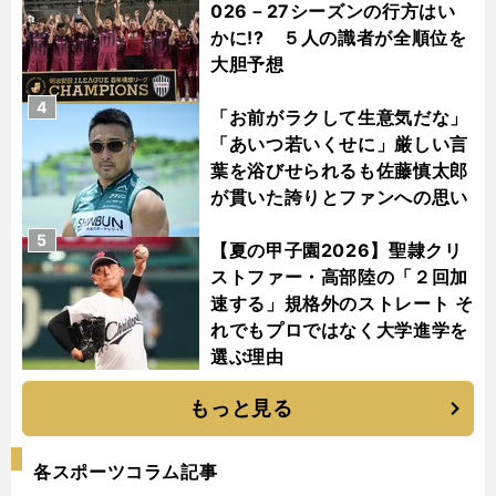
026－27シーズンの行方はい
かに!? ５人の識者が全順位を
大胆予想
4
「お前がラクして生意気だな」
「あいつ若いくせに」厳しい言
葉を浴びせられるも佐藤慎太郎
が貫いた誇りとファンへの思い
5
【夏の甲子園2026】聖隷クリ
ストファー・高部陸の「２回加
速する」規格外のストレート そ
れでもプロではなく大学進学を
選ぶ理由
もっと見る
各スポーツコラム記事