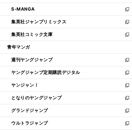
開
ウ
ン
ウ
し
S-MANGA
く
で
ド
ィ
い
新
開
ウ
ン
ウ
し
集英社ジャンプリミックス
く
で
ド
ィ
い
新
開
ウ
ン
ウ
し
集英社コミック文庫
く
で
ド
ィ
い
新
開
ウ
ン
ウ
し
青年マンガ
く
で
ド
ィ
い
開
ウ
ン
ウ
週刊ヤングジャンプ
く
で
ド
ィ
新
開
ウ
ン
し
ヤングジャンプ定期購読デジタル
く
で
ド
い
新
開
ウ
ウ
し
ヤンジャン！
く
で
ィ
い
新
開
ン
ウ
し
となりのヤングジャンプ
く
ド
ィ
い
新
ウ
ン
ウ
し
グランドジャンプ
で
ド
ィ
い
新
開
ウ
ン
ウ
し
ウルトラジャンプ
く
で
ド
ィ
い
新
開
ウ
ン
ウ
し