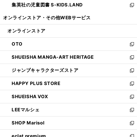
集英社の児童図書 S-KIDS.LAND
く
で
ド
い
新
開
ウ
ウ
し
オンラインストア・
その他WEBサービス
く
で
ィ
い
開
ン
ウ
オンラインストア
く
ド
ィ
ウ
ン
OTO
で
ド
新
開
ウ
し
SHUEISHA MANGA-ART HERITAGE
く
で
い
新
開
ウ
し
ジャンプキャラクターズストア
く
ィ
い
新
ン
ウ
し
HAPPY PLUS STORE
ド
ィ
い
新
ウ
ン
ウ
し
SHUEISHA VOX
で
ド
ィ
い
新
開
ウ
ン
ウ
し
LEEマルシェ
く
で
ド
ィ
い
新
開
ウ
ン
ウ
し
SHOP Marisol
く
で
ド
ィ
い
新
開
ウ
ン
ウ
し
eclat premium
く
で
ド
ィ