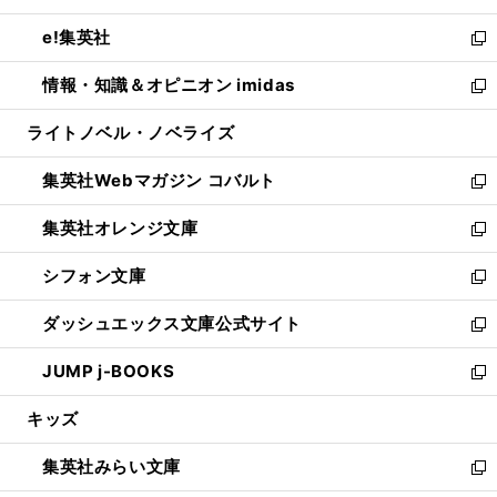
開
ウ
ン
ウ
し
e!集英社
く
で
ド
ィ
い
新
開
ウ
ン
ウ
し
情報・知識＆オピニオン imidas
く
で
ド
ィ
い
新
開
ウ
ン
ウ
し
ライトノベル・ノベライズ
く
で
ド
ィ
い
開
ウ
ン
ウ
集英社Webマガジン コバルト
く
で
ド
ィ
新
開
ウ
ン
し
集英社オレンジ文庫
く
で
ド
い
新
開
ウ
ウ
し
シフォン文庫
く
で
ィ
い
新
開
ン
ウ
し
ダッシュエックス文庫公式サイト
く
ド
ィ
い
新
ウ
ン
ウ
し
JUMP j-BOOKS
で
ド
ィ
い
新
開
ウ
ン
ウ
し
キッズ
く
で
ド
ィ
い
開
ウ
ン
ウ
集英社みらい文庫
く
で
ド
ィ
新
開
ウ
ン
し