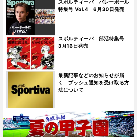
スポルティーバ バレーボール
特集号 Vol.4 6月30日発売
スポルティーバ 部活特集号
3月16日発売
最新記事などのお知らせが届
く プッシュ通知を受け取る方
法について