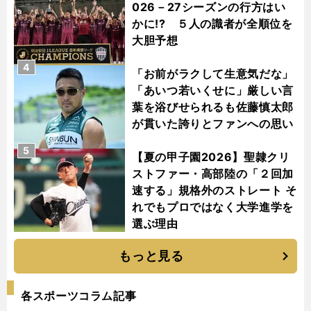
026－27シーズンの行方はい
かに!? ５人の識者が全順位を
大胆予想
4
「お前がラクして生意気だな」
「あいつ若いくせに」厳しい言
葉を浴びせられるも佐藤慎太郎
が貫いた誇りとファンへの思い
5
【夏の甲子園2026】聖隷クリ
ストファー・高部陸の「２回加
速する」規格外のストレート そ
れでもプロではなく大学進学を
選ぶ理由
もっと見る
各スポーツコラム記事