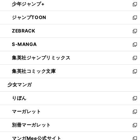
少年ジャンプ+
く
で
ド
ィ
い
新
開
ウ
ン
ウ
し
ジャンプTOON
く
で
ド
ィ
い
新
開
ウ
ン
ウ
し
ZEBRACK
く
で
ド
ィ
い
新
開
ウ
ン
ウ
し
S-MANGA
く
で
ド
ィ
い
新
開
ウ
ン
ウ
し
集英社ジャンプリミックス
く
で
ド
ィ
い
新
開
ウ
ン
ウ
し
集英社コミック文庫
く
で
ド
ィ
い
新
開
ウ
ン
ウ
し
少女マンガ
く
で
ド
ィ
い
開
ウ
ン
ウ
りぼん
く
で
ド
ィ
新
開
ウ
ン
し
マーガレット
く
で
ド
い
新
開
ウ
ウ
し
別冊マーガレット
く
で
ィ
い
新
開
ン
ウ
し
マンガMee公式サイト
く
ド
ィ
い
新