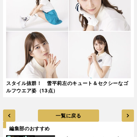
スタイル抜群！ 雪平莉左のキュート＆セクシーなゴ
ルフウエア姿（13点）
一覧に戻る
編集部のおすすめ