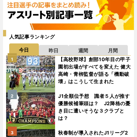
人気記事ランキング
今日
昨日
週間
月間
【高校野球】創部10年目の甲子
1
園初出場がすべてを変えた 健大
高崎・青栁監督が語る「機動破
壊」はこうして生まれた
J1全順位予想 識者５人が推す
2
優勝候補筆頭は？ J2降格の憂
き目に遭いそうな３クラブと
は？
秋春制が導入されたJ1リーグ2
3