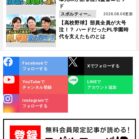
ド
スポルティーバ
2026.08.06更新
動画
【高校野球】部員全員が大号
泣！？ ハードだったPL学園時
代を支えたものとは
cebo
X
Facebookで
Xでフォローする
ok
フォローする
uTube
LINE
YouTubeで
LINEで
チャンネル登録
アカウント追加
stagra
Instagramで
m
フォローする