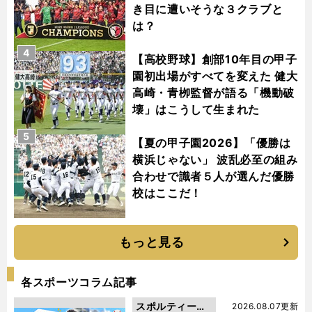
き目に遭いそうな３クラブと
は？
4
【高校野球】創部10年目の甲子
園初出場がすべてを変えた 健大
高崎・青栁監督が語る「機動破
壊」はこうして生まれた
5
【夏の甲子園2026】「優勝は
横浜じゃない」 波乱必至の組み
合わせで識者５人が選んだ優勝
校はここだ！
もっと見る
各スポーツコラム記事
スポルティーバ
2026.08.07更新