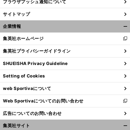
ブラウザプッシュ通知について
サイトマップ
企業情報
開
く/
集英社ホームページ
新
閉
し
じ
集英社プライバシーガイドライン
い
る
ウ
SHUEISHA Privacy Guideline
ィ
ン
Setting of Cookies
ド
ウ
web Sportivaについて
で
開
Web Sportivaについてのお問い合わせ
く
新
し
広告についてのお問い合わせ
い
ウ
集英社サイト
ィ
開