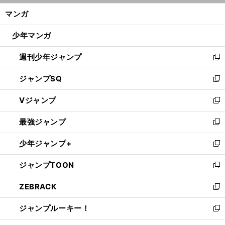
ン
く/
マンガ
ド
閉
ウ
じ
少年マンガ
で
る
開
週刊少年ジャンプ
く
新
し
ジャンプSQ
い
新
ウ
し
Vジャンプ
ィ
い
新
ン
ウ
し
最強ジャンプ
ド
ィ
い
新
ウ
ン
ウ
し
少年ジャンプ+
で
ド
ィ
い
新
開
ウ
ン
ウ
し
ジャンプTOON
く
で
ド
ィ
い
新
開
ウ
ン
ウ
し
ZEBRACK
く
で
ド
ィ
い
新
開
ウ
ン
ウ
し
ジャンプルーキー！
く
で
ド
ィ
い
新
開
ウ
ン
ウ
し