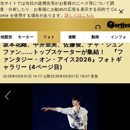
当サイトでは当社の提携先等がお客様のニーズ等について調
査・分析したり、お客様にお勧めの広告を表⽰する⽬的で Co
閉じ
okie を使⽤する場合があります。
詳しくはこちら
る
マイペ
web Sportiva (webスポルティーバ)
検索
メニュ
we
ー
フォトギャラリー
坂本花織、中井亜美、佐藤俊、チャ・ジ
b
ジ
の他競技
モーター
フォト
連載
動画
インフォ
ス
坂本花織、中井亜美、佐藤俊、チャ・ジュン
ポ
ファン......トップスケーターが集結！ 『フ
ル
ァンタジー・オン・アイス2026』フォトギ
テ
ィ
ャラリー (4ページ目)
ー
2026年06月01日 14:17 公開
2026年06月01日 19:07 更新
バ
次へ