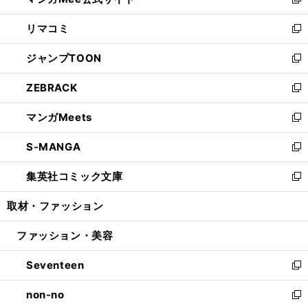
ィ
い
新
ウ
ン
ウ
し
リマコミ
で
ド
ィ
い
新
開
ウ
ン
ウ
し
ジャンプTOON
く
で
ド
ィ
い
新
開
ウ
ン
ウ
し
ZEBRACK
く
で
ド
ィ
い
新
開
ウ
ン
ウ
し
マンガMeets
く
で
ド
ィ
い
新
開
ウ
ン
ウ
し
S-MANGA
く
で
ド
ィ
い
新
開
ウ
ン
ウ
し
集英社コミック文庫
く
で
ド
ィ
い
新
開
ウ
ン
ウ
し
取材・ファッション
く
で
ド
ィ
い
開
ウ
ン
ウ
ファッション・美容
く
で
ド
ィ
開
ウ
ン
Seventeen
く
で
ド
新
開
ウ
し
non-no
く
で
い
新