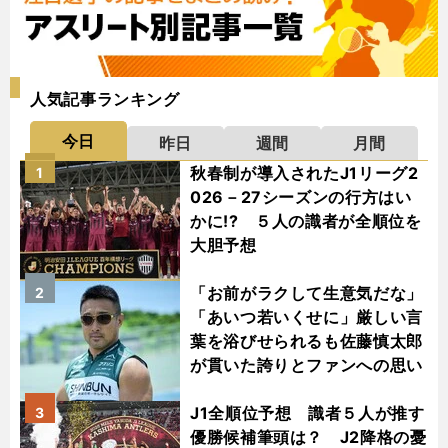
人気記事ランキング
今日
昨日
週間
月間
秋春制が導入されたJ1リーグ2
1
026－27シーズンの行方はい
かに!? ５人の識者が全順位を
大胆予想
「お前がラクして生意気だな」
2
「あいつ若いくせに」厳しい言
葉を浴びせられるも佐藤慎太郎
が貫いた誇りとファンへの思い
J1全順位予想 識者５人が推す
3
優勝候補筆頭は？ J2降格の憂