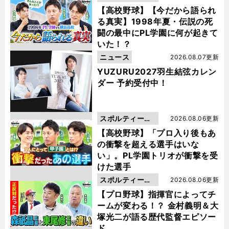
動画
【高校野球】【今だから語られ
る真実】1998年夏・伝説の死
闘の最中にPL学園に何が起きて
いた！？
ニュース
2026.08.07更新
YUZURU2027羽生結弦カレン
ダー 予約受付中！
スポルティーバ
2026.08.06更新
動画
【高校野球】「プロ入り後もあ
の衝撃を超える選手はいな
い」。PL学園トリオが衝撃を受
けた選手
スポルティーバ
2026.08.06更新
動画
【プロ野球】指揮官によってチ
ームが変わる！？ 金村義明＆大
塚光二が語る歴代監督エピソー
ド