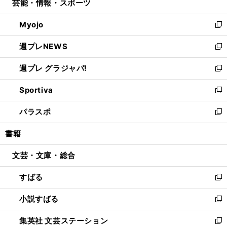
芸能・情報・スポーツ
く
で
ド
ィ
い
開
ウ
ン
ウ
Myojo
く
で
ド
ィ
新
開
ウ
ン
し
週プレNEWS
く
で
ド
い
新
開
ウ
ウ
し
週プレ グラジャパ!
く
で
ィ
い
新
開
ン
ウ
し
Sportiva
く
ド
ィ
い
新
ウ
ン
ウ
し
パラスポ
で
ド
ィ
い
新
開
ウ
ン
ウ
し
書籍
く
で
ド
ィ
い
開
ウ
ン
ウ
文芸・文庫・総合
く
で
ド
ィ
開
ウ
ン
すばる
く
で
ド
新
開
ウ
し
小説すばる
く
で
い
新
開
ウ
し
集英社 文芸ステーション
く
ィ
い
新