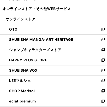
開
ウ
ウ
し
オンラインストア・
その他WEBサービス
く
で
ィ
い
開
ン
ウ
オンラインストア
く
ド
ィ
ウ
ン
OTO
で
ド
新
開
ウ
し
SHUEISHA MANGA-ART HERITAGE
く
で
い
新
開
ウ
し
ジャンプキャラクターズストア
く
ィ
い
新
ン
ウ
し
HAPPY PLUS STORE
ド
ィ
い
新
ウ
ン
ウ
し
SHUEISHA VOX
で
ド
ィ
い
新
開
ウ
ン
ウ
し
LEEマルシェ
く
で
ド
ィ
い
新
開
ウ
ン
ウ
し
SHOP Marisol
く
で
ド
ィ
い
新
開
ウ
ン
ウ
し
eclat premium
く
で
ド
ィ
い
新
開
ウ
ン
ウ