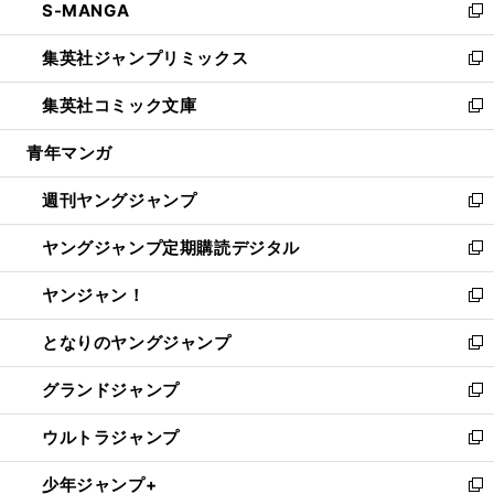
S-MANGA
く
で
ド
ィ
い
新
開
ウ
ン
ウ
し
集英社ジャンプリミックス
く
で
ド
ィ
い
新
開
ウ
ン
ウ
し
集英社コミック文庫
く
で
ド
ィ
い
新
開
ウ
ン
ウ
し
青年マンガ
く
で
ド
ィ
い
開
ウ
ン
ウ
週刊ヤングジャンプ
く
で
ド
ィ
新
開
ウ
ン
し
ヤングジャンプ定期購読デジタル
く
で
ド
い
新
開
ウ
ウ
し
ヤンジャン！
く
で
ィ
い
新
開
ン
ウ
し
となりのヤングジャンプ
く
ド
ィ
い
新
ウ
ン
ウ
し
グランドジャンプ
で
ド
ィ
い
新
開
ウ
ン
ウ
し
ウルトラジャンプ
く
で
ド
ィ
い
新
開
ウ
ン
ウ
し
少年ジャンプ+
く
で
ド
ィ
い
新