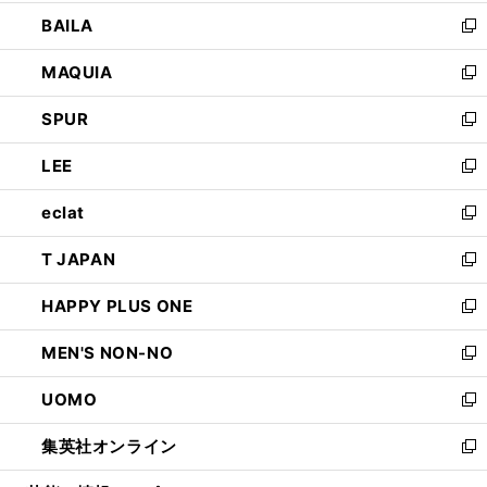
開
ウ
し
BAILA
く
ィ
い
新
ン
ウ
し
MAQUIA
ド
ィ
い
新
ウ
ン
ウ
し
SPUR
で
ド
ィ
い
新
開
ウ
ン
ウ
し
LEE
く
で
ド
ィ
い
新
開
ウ
ン
ウ
し
eclat
く
で
ド
ィ
い
新
開
ウ
ン
ウ
し
T JAPAN
く
で
ド
ィ
い
新
開
ウ
ン
ウ
し
HAPPY PLUS ONE
く
で
ド
ィ
い
新
開
ウ
ン
ウ
し
MEN'S NON-NO
く
で
ド
ィ
い
新
開
ウ
ン
ウ
し
UOMO
く
で
ド
ィ
い
新
開
ウ
ン
ウ
し
集英社オンライン
く
で
ド
ィ
い
新
開
ウ
ン
ウ
し