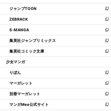
開
ウ
ン
ウ
し
ジャンプTOON
く
で
ド
ィ
い
新
開
ウ
ン
ウ
し
ZEBRACK
く
で
ド
ィ
い
新
開
ウ
ン
ウ
し
S-MANGA
く
で
ド
ィ
い
新
開
ウ
ン
ウ
し
集英社ジャンプリミックス
く
で
ド
ィ
い
新
開
ウ
ン
ウ
し
集英社コミック文庫
く
で
ド
ィ
い
新
開
ウ
ン
ウ
し
少女マンガ
く
で
ド
ィ
い
開
ウ
ン
ウ
りぼん
く
で
ド
ィ
新
開
ウ
ン
し
マーガレット
く
で
ド
い
新
開
ウ
ウ
し
別冊マーガレット
く
で
ィ
い
新
開
ン
ウ
し
マンガMee公式サイト
く
ド
ィ
い
新
ウ
ン
ウ
し