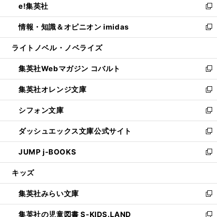
e!集英社
く
で
ド
ィ
い
新
開
ウ
ン
ウ
し
情報・知識＆オピニオン imidas
く
で
ド
ィ
い
新
開
ウ
ン
ウ
し
ライトノベル・ノベライズ
く
で
ド
ィ
い
開
ウ
ン
ウ
集英社Webマガジン コバルト
く
で
ド
ィ
新
開
ウ
ン
し
集英社オレンジ文庫
く
で
ド
い
新
開
ウ
ウ
し
シフォン文庫
く
で
ィ
い
新
開
ン
ウ
し
ダッシュエックス文庫公式サイト
く
ド
ィ
い
新
ウ
ン
ウ
し
JUMP j-BOOKS
で
ド
ィ
い
新
開
ウ
ン
ウ
し
キッズ
く
で
ド
ィ
い
開
ウ
ン
ウ
集英社みらい文庫
く
で
ド
ィ
新
開
ウ
ン
し
集英社の児童図書 S-KIDS.LAND
く
で
ド
い
新