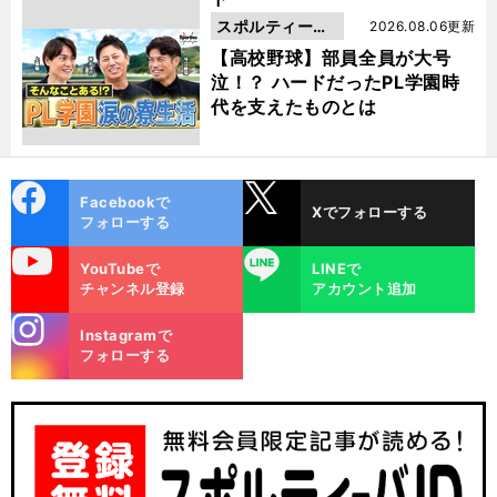
スポルティーバ
2026.08.06更新
動画
【高校野球】部員全員が大号
泣！？ ハードだったPL学園時
代を支えたものとは
cebo
X
Facebookで
Xでフォローする
ok
フォローする
uTube
LINE
YouTubeで
LINEで
チャンネル登録
アカウント追加
stagra
Instagramで
m
フォローする