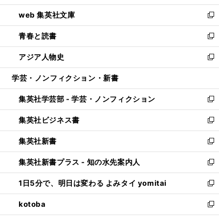
ン
ウ
し
web 集英社文庫
ド
ィ
い
新
ウ
ン
ウ
し
青春と読書
で
ド
ィ
い
新
開
ウ
ン
ウ
し
アジア人物史
く
で
ド
ィ
い
新
開
ウ
ン
ウ
し
学芸・ノンフィクション・新書
く
で
ド
ィ
い
開
ウ
ン
ウ
集英社学芸部 - 学芸・ノンフィクション
く
で
ド
ィ
新
開
ウ
ン
し
集英社ビジネス書
く
で
ド
い
新
開
ウ
ウ
し
集英社新書
く
で
ィ
い
新
開
ン
ウ
し
集英社新書プラス - 知の水先案内人
く
ド
ィ
い
新
ウ
ン
ウ
し
1日5分で、明日は変わる よみタイ yomitai
で
ド
ィ
い
新
開
ウ
ン
ウ
し
kotoba
く
で
ド
ィ
い
新
開
ウ
ン
ウ
し