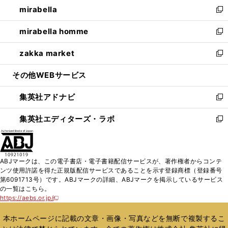
し
mirabella
く
で
ド
ィ
い
新
開
ウ
ン
ウ
し
mirabella homme
く
で
ド
ィ
い
新
開
ウ
ン
ウ
し
zakka market
く
で
ド
ィ
い
新
開
ウ
ン
ウ
し
その他WEBサービス
く
で
ド
ィ
い
開
ウ
ン
ウ
集英社アドナビ
く
で
ド
ィ
新
開
ウ
ン
し
集英社エディターズ・ラボ
く
で
ド
い
新
開
ウ
ウ
し
く
で
ィ
い
開
ン
ウ
ABJマークは、この電子書店・電子書籍配信サービスが、著作権者からコンテ
く
ド
ィ
ンツ使用許諾を得た正規版配信サービスであることを示す登録商標（登録番号
ウ
ン
第6091713号）です。ABJマークの詳細、ABJマークを掲示しているサービス
で
ド
の一覧はこちら。
開
ウ
https://aebs.or.jp/
新
く
で
し
い
開
本ホームページに記載の文章・画像・写真などを無断で複製するこ
ウ
く