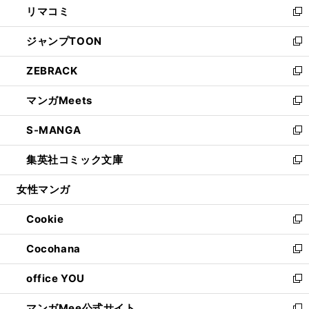
リマコミ
で
ド
ィ
い
新
開
ウ
ン
ウ
し
ジャンプTOON
く
で
ド
ィ
い
新
開
ウ
ン
ウ
し
ZEBRACK
く
で
ド
ィ
い
新
開
ウ
ン
ウ
し
マンガMeets
く
で
ド
ィ
い
新
開
ウ
ン
ウ
し
S-MANGA
く
で
ド
ィ
い
新
開
ウ
ン
ウ
し
集英社コミック文庫
く
で
ド
ィ
い
新
開
ウ
ン
ウ
し
女性マンガ
く
で
ド
ィ
い
開
ウ
ン
ウ
Cookie
く
で
ド
ィ
新
開
ウ
ン
し
Cocohana
く
で
ド
い
新
開
ウ
ウ
し
office YOU
く
で
ィ
い
新
開
ン
ウ
し
マンガMee公式サイト
く
ド